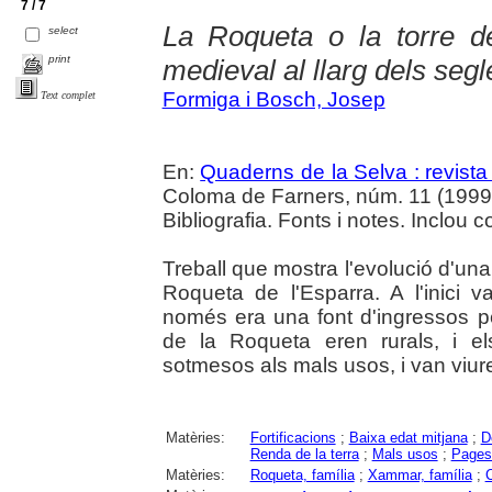
7 / 7
La Roqueta o la torre de
select
print
medieval al llarg dels segl
Formiga i Bosch, Josep
Text complet
En:
Quaderns de la Selva : revista
Coloma de Farners, núm. 11 (1999) ,
Bibliografia. Fonts i notes. Inclou 
Treball que mostra l'evolució d'una
Roqueta de l'Esparra. A l'inici va
només era una font d'ingressos p
de la Roqueta eren rurals, i e
sotmesos als mals usos, i van viu
Matèries:
Fortificacions
;
Baixa edat mitjana
;
D
Renda de la terra
;
Mals usos
;
Pages
Matèries:
Roqueta, família
;
Xammar, família
;
C