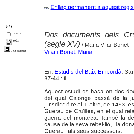
Enllaç permanent a aquest regis
6 / 7
Dos documents dels Cru
select
print
(segle XV)
/ Maria Vilar Bonet
Vilar i Bonet, Maria
Text complet
En:
Estudis del Baix Empordà
. Sa
37-44 : il.
Aquest estudi es basa en dos doc
del qual Calonge passà de la jur
jurisdicció reial. L'altre, de 1463, 
Guerau de Cruïlles, en el qual rela
guerra del monarca. També la der
causa de la seva rebel·lió, i la dona
Guerau i als seus successors.