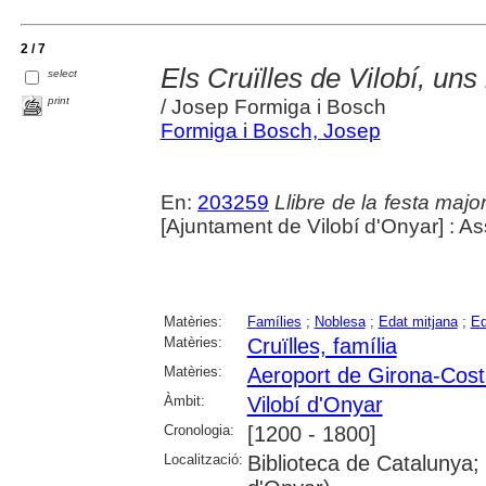
2 / 7
Els Cruïlles de Vilobí, uns 
select
print
/ Josep Formiga i Bosch
Formiga i Bosch, Josep
En:
203259
Llibre de la festa majo
[Ajuntament de Vilobí d'Onyar] : As
Matèries:
Famílies
;
Noblesa
;
Edat mitjana
;
Ed
Matèries:
Cruïlles, família
Matèries:
Aeroport de Girona-Cos
Àmbit:
Vilobí d'Onyar
Cronologia:
[1200 - 1800]
Localització:
Biblioteca de Catalunya;