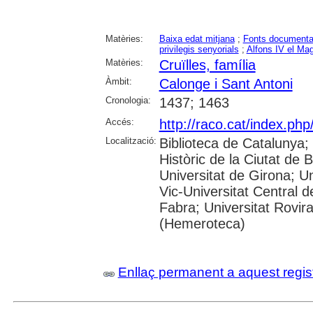
Matèries:
Baixa edat mitjana
;
Fonts documenta
privilegis senyorials
;
Alfons IV el Ma
Matèries:
Cruïlles, família
Àmbit:
Calonge i Sant Antoni
Cronologia:
1437; 1463
Accés:
http://raco.cat/index.ph
Localització:
Biblioteca de Catalunya;
Històric de la Ciutat de 
Universitat de Girona; Un
Vic-Universitat Central 
Fabra; Universitat Rovira
(Hemeroteca)
Enllaç permanent a aquest regis