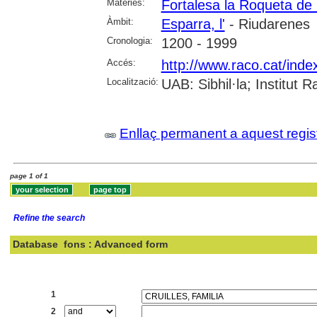
Matèries:
Fortalesa la Roqueta de 
Àmbit:
Esparra, l'
- Riudarenes
Cronologia:
1200 - 1999
Accés:
http://www.raco.cat/ind
Localització:
UAB: Sibhil·la; Institut
Enllaç permanent a aquest regis
page 1 of 1
Refine the search
Database
fons : Advanced form
Search:
1
2