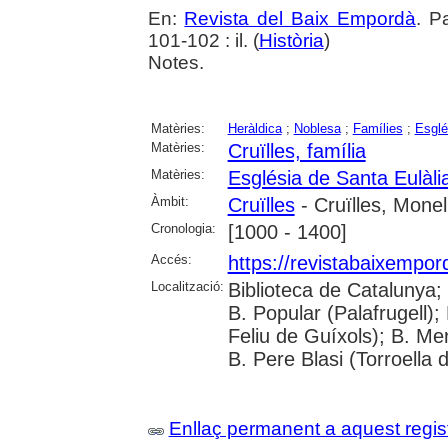
En:
Revista del Baix Empordà
. P
101-102 : il. (
Història
)
Notes.
Matèries:
Heràldica
;
Noblesa
;
Famílies
;
Esglé
Matèries:
Cruïlles, família
Matèries:
Església de Santa Eulàlia
Àmbit:
Cruïlles
- Cruïlles, Monel
Cronologia:
[1000 - 1400]
Accés:
https://revistabaixempo
Localització:
Biblioteca de Catalunya;
B. Popular (Palafrugell);
Feliu de Guíxols); B. Me
B. Pere Blasi (Torroella 
Enllaç permanent a aquest regis