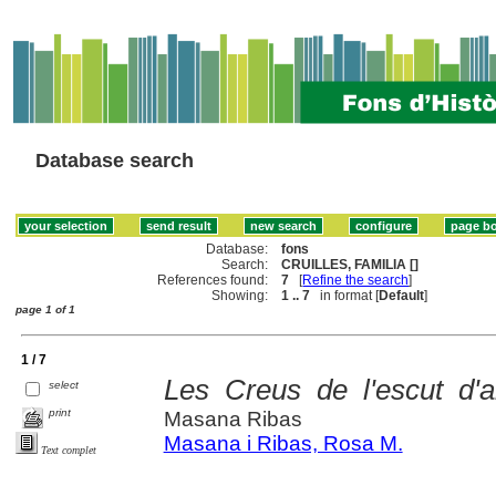
Database search
Database:
fons
Search:
CRUILLES, FAMILIA []
References found:
7
[
Refine the search
]
Showing:
1 .. 7
in format [
Default
]
page 1 of 1
1 / 7
Les Creus de l'escut d'a
select
print
Masana Ribas
Masana i Ribas, Rosa M.
Text complet