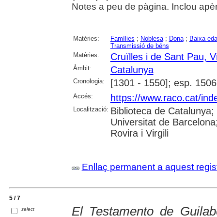
Notes a peu de pàgina. Inclou apè
Matèries:
Famílies
;
Noblesa
;
Dona
;
Baixa eda
Transmissió de béns
Matèries:
Cruïlles i de Sant Pau, V
Àmbit:
Catalunya
Cronologia:
[1301 - 1550]; esp. 1506
Accés:
https://www.raco.cat/ind
Localització:
Biblioteca de Catalunya;
Universitat de Barcelona;
Rovira i Virgili
Enllaç permanent a aquest regis
5 / 7
El Testamento de Guilabe
select