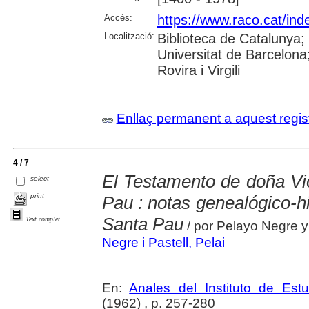
Accés:
https://www.raco.cat/ind
Localització:
Biblioteca de Catalunya;
Universitat de Barcelona;
Rovira i Virgili
Enllaç permanent a aquest regis
4 / 7
El Testamento de doña Vio
select
print
Pau : notas genealógico-his
Santa Pau
Text complet
/ por Pelayo Negre y
Negre i Pastell, Pelai
En:
Anales del Instituto de Es
(1962) , p. 257-280