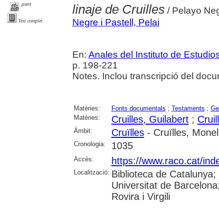
print
linaje de Cruilles
/ Pelayo Neg
Negre i Pastell, Pelai
Text complet
En:
Anales del Instituto de Estud
p. 198-221
Notes. Inclou transcripció del doc
Matèries:
Fonts documentals
;
Testaments
;
Ge
Matèries:
Cruilles, Guilabert
;
Cruil
Àmbit:
Cruïlles
- Cruïlles, Monel
Cronologia:
1035
Accés:
https://www.raco.cat/ind
Localització:
Biblioteca de Catalunya;
Universitat de Barcelona;
Rovira i Virgili