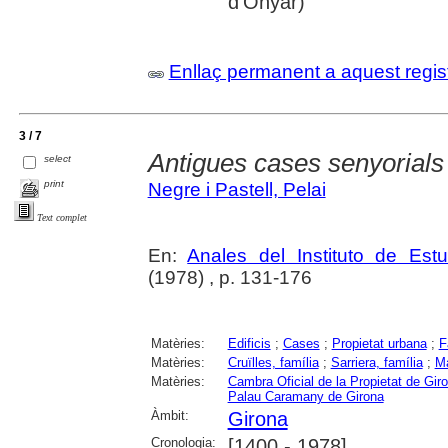
d'Onyar)
Enllaç permanent a aquest regis
3 / 7
Antigues cases senyorials
select
print
Negre i Pastell, Pelai
Text complet
En:
Anales del Instituto de Es
(1978) , p. 131-176
Matèries:
Edificis
;
Cases
;
Propietat urbana
;
F
Matèries:
Cruïlles, família
;
Sarriera, família
;
Ma
Matèries:
Cambra Oficial de la Propietat de Gir
Palau Caramany de Girona
Àmbit:
Girona
Cronologia:
[1400 - 1978]