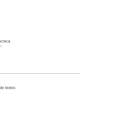
ècnica
-
de textos: