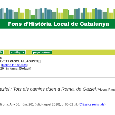
ns
LVET I PASCUAL, AGUSTI []
[
Refine the search
]
. 20
in format [
Default
]
aziel : Tots els camins duen a Roma, de Gaziel
/ Vicenç Pagè
Girona. Any 56, núm. 261 (juliol-agost 2010), p. 60-62 : il. (
Clàssics revisitats
)