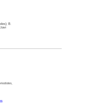
oles); B.
ctavi
riodistes,
es