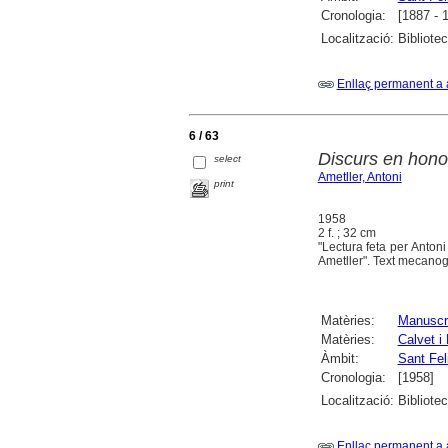
Cronologia:
[1887 - 
Localització:
Bibliote
Enllaç permanent a 
6 / 63
Discurs en hono
select
Ametller, Antoni
print
1958
2 f. ; 32 cm
"Lectura feta per Antoni
Ametller". Text mecanog
Matèries:
Manuscr
Matèries:
Calvet i
Àmbit:
Sant Fel
Cronologia:
[1958]
Localització:
Bibliote
Enllaç permanent a 