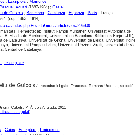
tes
;
Escriptors
;
Memòries
 Pascual, Agustí
(1887-1964) ;
Gaziel
iu de Guíxols
;
Barcelona
;
Catalunya
;
Espanya
;
París
- França
964; (esp. 1893 - 1914)
raco.cat/index.php/RevistaGirona/article/view/205900
anitats (Hemeroteca); Institut Ramon Muntaner; Universitat Autònoma de
a; B. Abadia de Montserrat; Universitat de Barcelona; Biblioteca Borja (URL);
ca de Catalunya; Universitat de Girona; Universitat de Lleida; Universitat Polit
unya; Universitat Pompeu Fabra; Universitat Rovira i Virgili; Universitat de Vic
tat Central de Catalunya
aquest registre
eliu de Guíxols
/ presentació i guió: Francesca Romana Uccella ; selecció 
 Girona. Càtedra M. Àngels Anglada, 2011
ri literari autoguiat
)
a
;
Guies
;
Escriptors
;
Periodistes