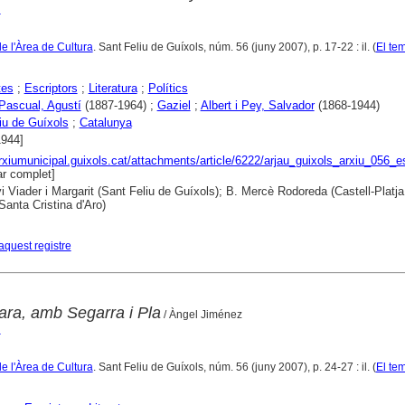
l
de l'Àrea de Cultura
. Sant Feliu de Guíxols, núm. 56 (juny 2007), p. 17-22 : il. (
El te
tes
;
Escriptors
;
Literatura
;
Polítics
 Pascual, Agustí
(1887-1964) ;
Gaziel
;
Albert i Pey, Salvador
(1868-1944)
iu de Guíxols
;
Catalunya
1944]
arxiumunicipal.guixols.cat/attachments/article/6222/arjau_guixols_arxiu_056_es
r complet]
i Viader i Margarit (Sant Feliu de Guíxols); B. Mercè Rodoreda (Castell-Platja 
Santa Cristina d'Aro)
aquest registre
ara, amb Segarra i Pla
/ Àngel Jiménez
l
de l'Àrea de Cultura
. Sant Feliu de Guíxols, núm. 56 (juny 2007), p. 24-27 : il. (
El te