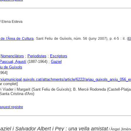
/ Elena Esteva
u de l'Àrea de Cultura
. Sant Feliu de Guíxols, núm. 56 (juny 2007), p. 4-5 : il. (
E
;
Nomenclàtors
;
Periodistes
;
Escriptors
 Pascual, Agustí
(1887-1964) ;
Gaziel
iu de Guíxols
1964]
arxiumunicipal.guixols.cat/attachments/article/6222/arjau_guixols_arxiu_056_es
r complet]
i Viader i Margarit (Sant Feliu de Guíxols); B. Mercè Rodoreda (Castell-Platja 
Santa Cristina d'Aro)
aquest registre
aziel i Salvador Albert i Pey : una vella amistat
/ Àngel Jimén