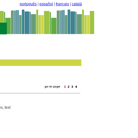
português
|
español
|
français
|
català
go to page
s, text