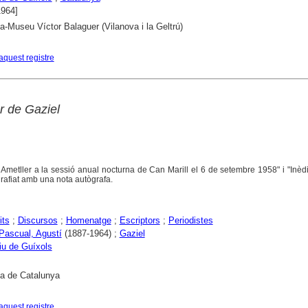
1964]
ca-Museu Víctor Balaguer (Vilanova i la Geltrú)
aquest registre
r de Gaziel
 Ametller a la sessió anual nocturna de Can Marill el 6 de setembre 1958" i "Inèdi
rafiat amb una nota autògrafa.
its
;
Discursos
;
Homenatge
;
Escriptors
;
Periodistes
 Pascual, Agustí
(1887-1964) ;
Gaziel
iu de Guíxols
ca de Catalunya
aquest registre