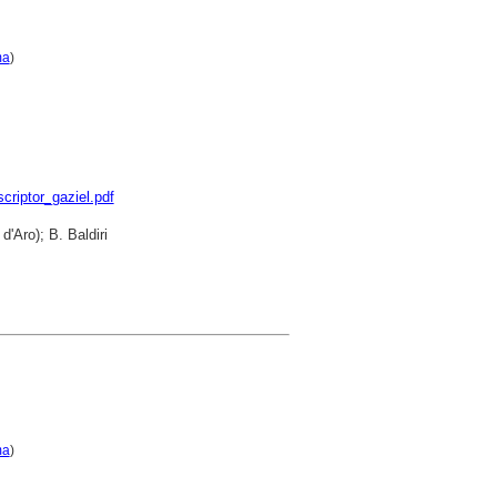
ma
)
criptor_gaziel.pdf
d'Aro); B. Baldiri
ma
)