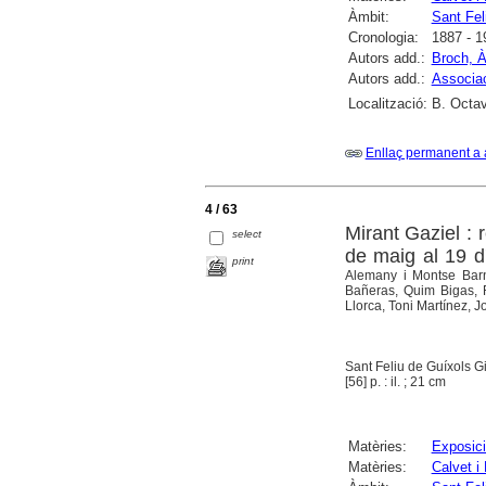
Àmbit:
Sant Fel
Cronologia:
1887 - 1
Autors add.:
Broch, À
Autors add.:
Associac
Localització:
B. Octav
Enllaç permanent a 
4 / 63
Mirant Gaziel : 
select
de maig al 19 d
print
Alemany i Montse Barni
Bañeras, Quim Bigas, R
Llorca, Toni Martínez, J
Sant Feliu de Guíxols Gi
[56] p. : il. ; 21 cm
Matèries:
Exposici
Matèries:
Calvet i