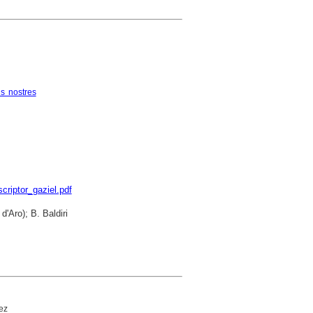
ls nostres
criptor_gaziel.pdf
d'Aro); B. Baldiri
ez