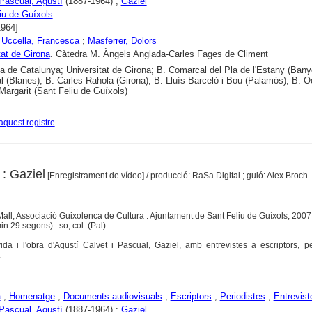
 Pascual, Agustí
(1887-1964) ;
Gaziel
iu de Guíxols
1964]
Uccella, Francesca
;
Masferrer, Dolors
tat de Girona
. Càtedra M. Àngels Anglada-Carles Fages de Climent
ca de Catalunya; Universitat de Girona; B. Comarcal del Pla de l'Estany (Bany
 (Blanes); B. Carles Rahola (Girona); B. Lluís Barceló i Bou (Palamós); B. O
 Margarit (Sant Feliu de Guíxols)
aquest registre
 : Gaziel
[Enregistrament de vídeo]
/ producció: RaSa Digital ; guió: Alex Broch
 Mall, Associació Guixolenca de Cultura : Ajuntament de Sant Feliu de Guíxols, 2007
in 29 segons) : so, col. (Pal)
da i l'obra d'Agustí Calvet i Pascual, Gaziel, amb entrevistes a escriptors, pe
.
a
;
Homenatge
;
Documents audiovisuals
;
Escriptors
;
Periodistes
;
Entrevist
 Pascual, Agustí
(1887-1964) ;
Gaziel