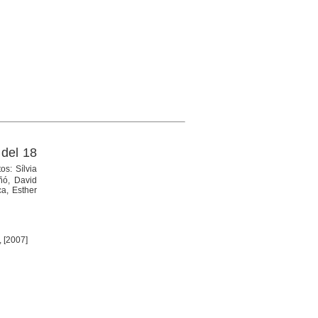
 del 18
os: Sílvia
ñó, David
ca, Esther
, [2007]