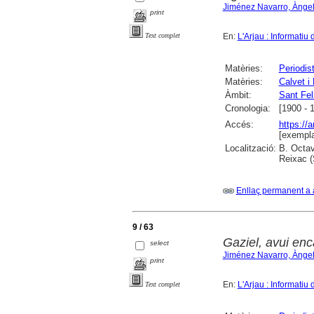
Jiménez Navarro, Ànge
print
En:
L'Arjau : Informatiu 
Text complet
Matèries:
Periodis
Matèries:
Calvet i
Àmbit:
Sant Fel
Cronologia:
[1900 - 
Accés:
https://
[exempla
Localització:
B. Octav
Reixac (
Enllaç permanent a 
9 / 63
Gaziel, avui enc
select
Jiménez Navarro, Ànge
print
En:
L'Arjau : Informatiu 
Text complet