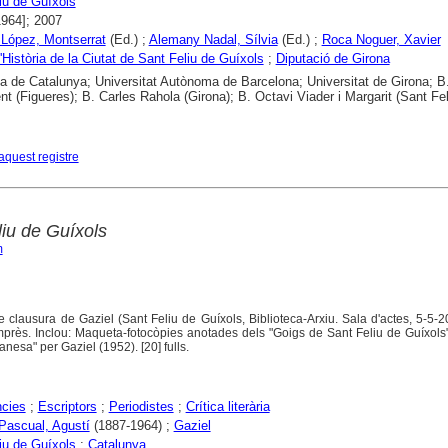
iu de Guíxols
1964]; 2007
i López, Montserrat
(Ed.) ;
Alemany Nadal, Sílvia
(Ed.) ;
Roca Noguer, Xavier
Història de la Ciutat de Sant Feliu de Guíxols
;
Diputació de Girona
ca de Catalunya; Universitat Autònoma de Barcelona; Universitat de Girona; 
nt (Figueres); B. Carles Rahola (Girona); B. Octavi Viader i Margarit (Sant Fel
aquest registre
liu de Guíxols
m
e clausura de Gaziel (Sant Feliu de Guíxols, Biblioteca-Arxiu. Sala d'actes, 5-5-2
imprès. Inclou: Maqueta-fotocòpies anotades dels "Goigs de Sant Feliu de Guíxols
esa" per Gaziel (1952). [20] fulls.
ncies
;
Escriptors
;
Periodistes
;
Crítica literària
 Pascual, Agustí
(1887-1964) ;
Gaziel
iu de Guíxols
;
Catalunya