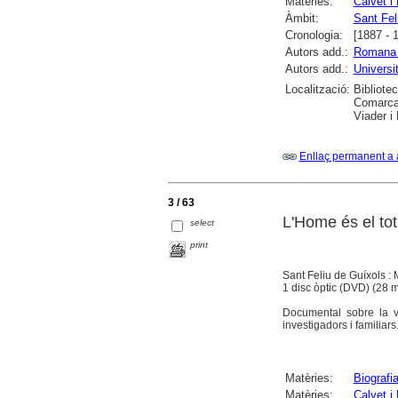
Matèries:
Calvet i
Àmbit:
Sant Fel
Cronologia:
[1887 - 
Autors add.:
Romana 
Autors add.:
Universi
Localització:
Bibliote
Comarcal
Viader i
Enllaç permanent a 
3 / 63
L'Home és el tot
select
print
Sant Feliu de Guíxols :
1 disc òptic (DVD) (28 m
Documental sobre la vi
investigadors i familiars
Matèries:
Biografi
Matèries:
Calvet i