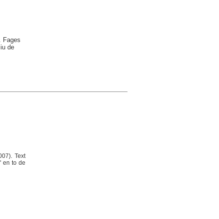
B. Fages
iu de
007). Text
" en to de