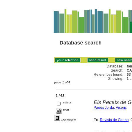
Database search
Database:
fo
Search:
CA
References found:
63
Showing:
1 .
page 1 of 4
1 / 63
Els Pecats de G
select
Pagès Jordà, Vicenç
print
En:
Revista de Girona
. 
Text complet