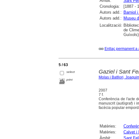
Àmbit:
Sant Fel
Cronologia:
[1887 - 
Autors add.:
Barniol 
Autors add.:
Museu d'
Localització:
Bibliote
de Clime
Guíxols)
Enllaç permanent a 
5 / 63
Gaziel i Sant Fe
select
Molas i Batllori, Joaqui
print
2007
7 f.
Conferència de l'acte d
manuscrit (autògraf) i 
facècia popular empordan
Matèries:
Conferè
Matèries:
Calvet i
Àmbit:
Sant Fel