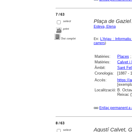
7 / 63
Plaça de Gaziel
select
Esteva, Elena
print
En:
L'Arjau : Informati
Text complet
carrers
)
Matèries:
Places
Matèries:
Calvet i
Àmbit:
Sant Fel
Cronologia:
[1887 - 
Accés:
https://
[exempla
Localització:
B. Octav
Reixac (
Enllaç permanent a 
8 / 63
Agustí Calvet, G
select