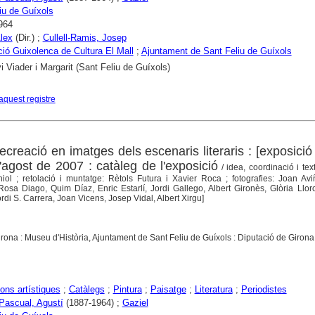
iu de Guíxols
964
lex
(Dir.) ;
Cullell-Ramis, Josep
ió Guixolenca de Cultura El Mall
;
Ajuntament de Sant Feliu de Guíxols
i Viader i Margarit (Sant Feliu de Guíxols)
aquest registre
recreació en imatges dels escenaris literaris : [exposició
'agost de 2007 : catàleg de l'exposició
/ idea, coordinació i text
ol ; retolació i muntatge: Rètols Futura i Xavier Roca ; fotografies: Joan Avi
osa Diago, Quim Díaz, Enric Estarlí, Jordi Gallego, Albert Gironès, Glòria Llor
ordi S. Carrera, Joan Vicens, Josep Vidal, Albert Xirgu]
rona : Museu d'Història, Ajuntament de Sant Feliu de Guíxols : Diputació de Girona
ons artístiques
;
Catàlegs
;
Pintura
;
Paisatge
;
Literatura
;
Periodistes
 Pascual, Agustí
(1887-1964) ;
Gaziel