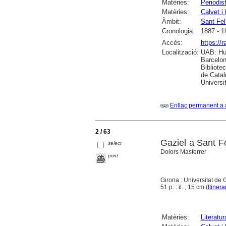
Matèries:
Periodis
Matèries:
Calvet i
Àmbit:
Sant Fel
Cronologia:
1887 - 1
Accés:
https://
Localització:
UAB: Hum
Barcelon
Bibliote
de Catal
Universi
Enllaç permanent a 
2 / 63
Gaziel a Sant F
select
Dolors Masferrer
print
Girona : Universitat de
51 p. : il. ; 15 cm (
Itinera
Matèries:
Literatur