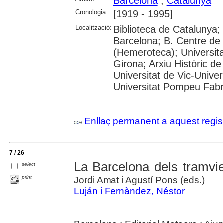
Barcelona
;
Catalunya
Cronologia:
[1919 - 1995]
Localització:
Biblioteca de Catalunya; 
Barcelona; B. Centre de
(Hemeroteca); Universita
Girona; Arxiu Històric de
Universitat de Vic-Univer
Universitat Pompeu Fabra;
Enllaç permanent a aquest regis
7 / 26
La Barcelona dels tramvies
select
print
Jordi Amat i Agustí Pons (eds.)
Luján i Fernàndez, Néstor