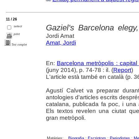
11 / 26
Gaziel's Barcelona elegy
select
print
Jordi Amat
Amat, Jordi
Text complet
En:
Barcelona metròpolis : capital
(juny 2014), p. 74-78 : il. (
Report
)
L'article està també en català (p. 36)
Agustí Calvet va preparar durant
antologies d'articles escrits despr
catalana, publicada fa poc, i una 
Els textos revelen una ciutat qu
gran metròpoli.
Matèries:
Biografia
;
Escriptors
;
Periodistes
;
Me