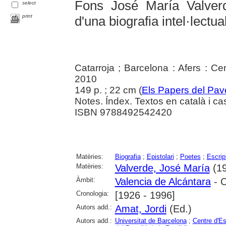
Fons José María Valver
select
print
d'una biografia intel·lectua
Catarroja ; Barcelona : Afers : Cen
2010
149 p. ; 22 cm (
Els Papers del Pave
Notes. Índex. Textos en català i cas
ISBN 9788492542420
Matèries:
Biografia
;
Epistolari
;
Poetes
;
Escrip
Matèries:
Valverde, José María
(19
Àmbit:
Valencia de Alcántara
- C
Cronologia:
[1926 - 1996]
Autors add.:
Amat, Jordi
(Ed.)
Autors add.:
Universitat de Barcelona
;
Centre d'Es