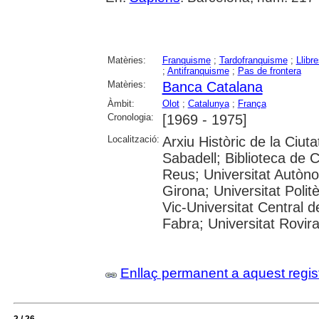
Matèries:
Franquisme
;
Tardofranquisme
;
Llibr
;
Antifranquisme
;
Pas de frontera
Matèries:
Banca Catalana
Àmbit:
Olot
;
Catalunya
;
França
Cronologia:
[1969 - 1975]
Localització:
Arxiu Històric de la Ciut
Sabadell; Biblioteca de 
Reus; Universitat Autòno
Girona; Universitat Polit
Vic-Universitat Central 
Fabra; Universitat Rovira i
Enllaç permanent a aquest regis
2 / 26