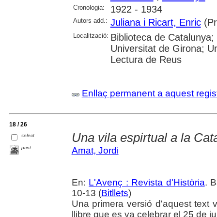
Cronologia:
1922 - 1934
Autors add.:
Juliana i Ricart, Enric
(Pr
Localització:
Biblioteca de Catalunya;
Universitat de Girona; Uni
Lectura de Reus
Enllaç permanent a aquest regis
18 / 26
Una vila espirtual a la Ca
select
print
Amat, Jordi
En:
L'Avenç : Revista d'Història
. 
10-13 (
Bitllets
)
Una primera versió d'aquest text va
llibre que es va celebrar el 25 de ju