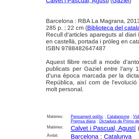
Calvet i Pascual, Agustí
(
Gaziel
)
Barcelona : RBA La Magrana, 201
285 p. ; 22 cm (
Biblioteca del cata
Recull d'articles apareguts al diar
en castellà, portada i pròleg en cat
ISBN 9788482647487
Aquest llibre recull a mode d'anto
publicats per Gaziel entre l'any
d'una època marcada per la dict
República, així com de l'evolució 
molt personal.
Matèries:
Pensament polític
;
Catalanisme
;
Vid
Premsa diària
;
Dictadura de Primo de
Matèries:
Calvet i Pascual, Agustí
(
Àmbit:
Barcelona
;
Catalunya