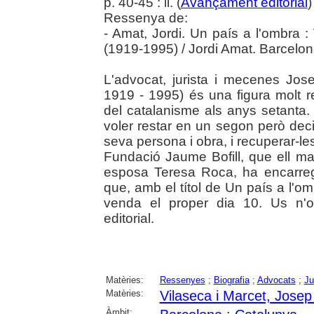
p. 40-45 : il. (
Avançament editorial
Ressenya de:
- Amat, Jordi. Un país a l'ombra 
(1919-1995) / Jordi Amat. Barcelon
L'advocat, jurista i mecenes Jos
1919 - 1995) és una figura molt rel
del catalanisme als anys setanta.
voler restar en un segon però deci
seva persona i obra, i recuperar-les
Fundació Jaume Bofill, que ell m
esposa Teresa Roca, ha encarrega
que, amb el títol de Un país a l'om
venda el proper dia 10. Us n'o
editorial.
Matèries:
Ressenyes
;
Biografia
;
Advocats
;
Ju
Matèries:
Vilaseca i Marcet, Josep
Àmbit: