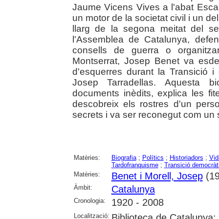
Jaume Vicens Vives a l'abat Escarré
un motor de la societat civil i un 
llarg de la segona meitat del s
l'Assemblea de Catalunya, defen
consells de guerra o organitza
Montserrat, Josep Benet va esde
d'esquerres durant la Transició 
Josep Tarradellas. Aquesta b
documents inèdits, explica les fite
descobreix els rostres d'un per
secrets i va ser reconegut com un sí
Matèries:
Biografia
;
Polítics
;
Historiadors
;
Vid
Tardofranquisme
;
Transició democràt
Matèries:
Benet i Morell, Josep
(19
Àmbit:
Catalunya
Cronologia:
1920 - 2008
Localització:
Biblioteca de Catalunya;