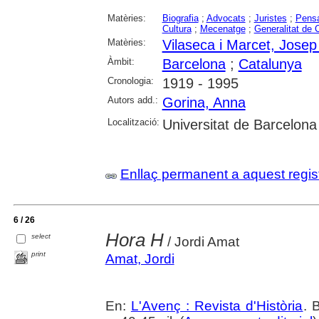
Matèries:
Biografia
;
Advocats
;
Juristes
;
Pensa
Cultura
;
Mecenatge
;
Generalitat de 
Matèries:
Vilaseca i Marcet, Josep
Àmbit:
Barcelona
;
Catalunya
Cronologia:
1919 - 1995
Autors add.:
Gorina, Anna
Localització:
Universitat de Barcelona
Enllaç permanent a aquest regis
6 / 26
Hora H
select
/ Jordi Amat
print
Amat, Jordi
En:
L'Avenç : Revista d'Història
. 