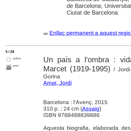
de Barcelona; Universitat 
Ciutat de Barcelona
Enllaç permanent a aquest regis
5 / 26
Un país a l'ombra : vi
select
print
Marcet (1919-1995)
/ Jordi
Gorina
Amat, Jordi
Barcelona : l'Avenç, 2015
310 p. ; 24 cm (
Assaig
)
ISBN 9788488839886
Aquesta biografia, elaborada des