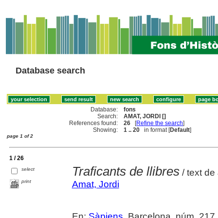
Database search
Database:
fons
Search:
AMAT, JORDI []
References found:
26
[
Refine the search
]
Showing:
1 .. 20
in format [
Default
]
page 1 of 2
1 / 26
Traficants de llibres
select
/ text de
print
Amat, Jordi
En:
Sàpiens
. Barcelona, núm. 217 (a