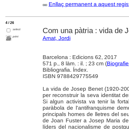
Enllaç permanent a aquest regis
4 / 26
Com una pàtria : vida de 
select
print
Amat, Jordi
Barcelona : Edicions 62, 2017
571 p., 8 làm. : il. ; 23 cm (
Biografi
Bibliografia. Índex.
ISBN 9788429775549
La vida de Josep Benet (1920-2008)
per reconstruir la seva identitat d
Si algun activista va tenir la forta
paràbola de l'antifranquisme demo
principals homes de lletres del s
de Joan Fuster a Josep Maria de 
líders del nacionalisme de postgue