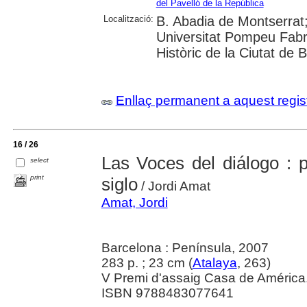
del Pavelló de la República
Localització:
B. Abadia de Montserrat;
Universitat Pompeu Fabra;
Històric de la Ciutat de 
Enllaç permanent a aquest regis
16 / 26
Las Voces del diálogo : p
select
print
siglo
/ Jordi Amat
Amat, Jordi
Barcelona : Península, 2007
283 p. ; 23 cm (
Atalaya
, 263)
V Premi d'assaig Casa de América
ISBN 9788483077641