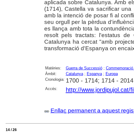
aplicada sobre Catalunya. Amb els 
(1714), Castella va sacrificar una 
amb la intenció de posar fi al confl
seu orgull per la pèrdua d'influènc
es llança amb tota la contundència
resolt pels tractats: l'estatus d
Catalunya ha cercat "amb projec
transformació d'Espanya on encaixa
Matèries:
Guerra de Successió
;
Commemoració de
Àmbit:
Catalunya
;
Espanya
;
Europa
Cronologia:
1700 - 1714; 1714 - 2014
Accés:
http://www.jordipujol.cat/
Enllaç permanent a aquest regis
14 / 26