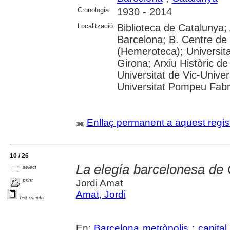
Cronologia:
1930 - 2014
Localització:
Biblioteca de Catalunya; 
Barcelona; B. Centre de
(Hemeroteca); Universita
Girona; Arxiu Històric de
Universitat de Vic-Univer
Universitat Pompeu Fabra;
Enllaç permanent a aquest regis
10 / 26
La elegía barcelonesa de G
select
print
Jordi Amat
Amat, Jordi
Text complet
En:
Barcelona metròpolis : capital