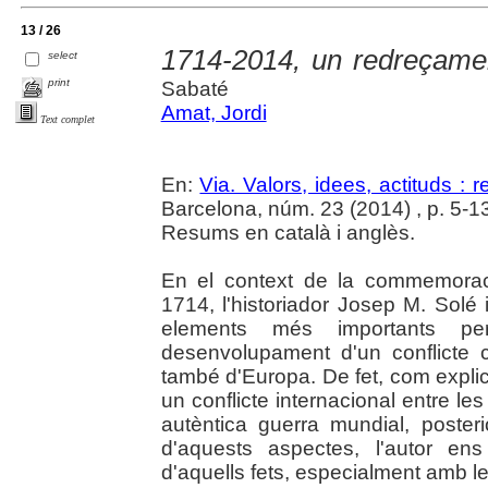
13 / 26
1714-2014, un redreçame
select
print
Sabaté
Amat, Jordi
Text complet
En:
Via. Valors, idees, actituds : 
Barcelona, núm. 23 (2014) , p. 5-13
Resums en català i anglès.
En el context de la commemoraci
1714, l'historiador Josep M. Solé
elements més importants p
desenvolupament d'un conflicte c
també d'Europa. De fet, com expli
un conflicte internacional entre l
autèntica guerra mundial, poster
d'aquests aspectes, l'autor en
d'aquells fets, especialment amb l