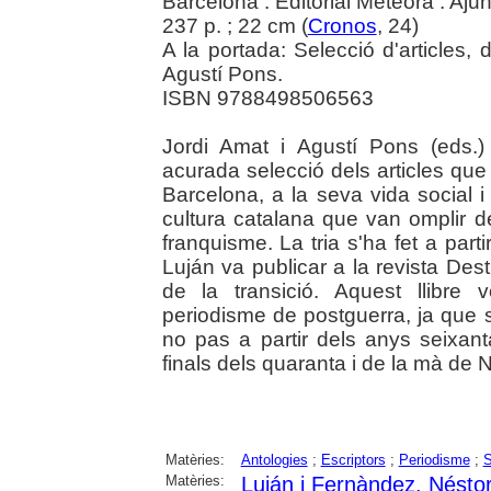
Barcelona : Editorial Meteora : Aj
237 p. ; 22 cm (
Cronos
, 24)
A la portada: Selecció d'articles, 
Agustí Pons.
ISBN 9788498506563
Jordi Amat i Agustí Pons (eds.
acurada selecció dels articles que
Barcelona, a la seva vida social i
cultura catalana que van omplir 
franquisme. La tria s'ha fet a par
Luján va publicar a la revista Des
de la transició. Aquest llibre 
periodisme de postguerra, ja que s
no pas a partir dels anys seixan
finals dels quaranta i de la mà de Nè
Matèries:
Antologies
;
Escriptors
;
Periodisme
;
S
Matèries:
Luján i Fernàndez, Nésto