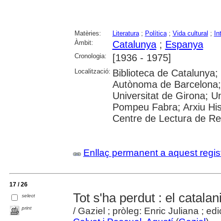
Matèries:
Literatura
;
Política
;
Vida cultural
;
In
Àmbit:
Catalunya
;
Espanya
Cronologia:
[1936 - 1975]
Localització:
Biblioteca de Catalunya;
Autònoma de Barcelona; 
Universitat de Girona; Un
Pompeu Fabra; Arxiu Hist
Centre de Lectura de R
Enllaç permanent a aquest regis
17 / 26
Tot s'ha perdut : el catala
select
print
/ Gaziel ; pròleg: Enric Juliana ; ed