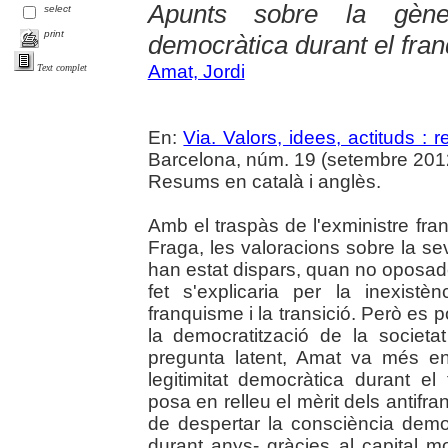
Apunts sobre la gènes
select
print
democràtica durant el fra
Amat, Jordi
Text complet
En:
Via. Valors, idees, actituds : 
Barcelona, núm. 19 (setembre 2012
Resums en català i anglès.
Amb el traspàs de l'exministre fra
Fraga, les valoracions sobre la sev
han estat dispars, quan no oposa
fet s'explicaria per la inexist
franquisme i la transició. Però es 
la democratització de la societ
pregunta latent, Amat va més en
legitimitat democràtica durant el
posa en relleu el mèrit dels antifra
de despertar la consciència democ
durant anys- gràcies al capital mo