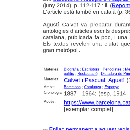
(juny 2014), p. 112-117 : il. (
Report
L'article està també en català (p. 36
Agustí Calvet va preparar durant
antologies d'articles escrits despr
catalana, publicada fa poc, i una 
Els textos revelen una ciutat qu
gran metròpoli.
Matèries:
Biografia
;
Escriptors
;
Periodistes
;
Me
polític
;
Restauració
;
Dictadura de Pri
Matèries:
Calvet i Pascual, Agustí
(
Àmbit:
Barcelona
;
Catalunya
;
Espanya
Cronologia:
1887 - 1964; (esp. 1914 
Accés:
https://www.barcelona.cat/
[exemplar complet]
Enllaç permanent a aquest regis