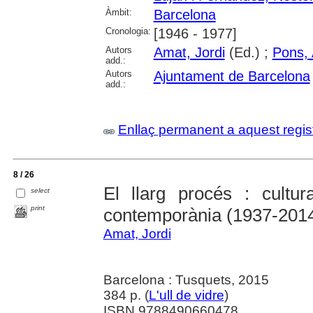
Àmbit:
Barcelona
Cronologia:
[1946 - 1977]
Autors
Amat, Jordi
(Ed.) ;
Pons, 
add.:
Autors
Ajuntament de Barcelona
add.:
Enllaç permanent a aquest regis
8 / 26
El llarg procés : cultur
select
print
contemporània (1937-201
Amat, Jordi
Barcelona : Tusquets, 2015
384 p. (
L'ull de vidre
)
ISBN 9788490660478