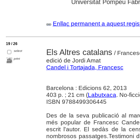
Universitat Pompeu Fabra;
Enllaç permanent a aquest regis
19 / 26
Els Altres catalans
select
/ Frances
print
edició de Jordi Amat
Candel i Tortajada, Francesc
Barcelona : Edicions 62, 2013
403 p. ; 21 cm (
Labutxaca
. No-ficc
ISBN 9788499306445
Des de la seva publicació al març
més popular de Francesc Candel, 
escrit l'autor. El sedàs de la cen
nombrosos passatges.Testimoni dir