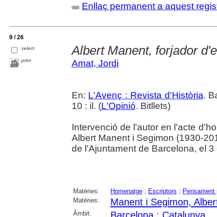
Enllaç permanent a aquest regis
9 / 26
Albert Manent, forjador d
select
print
Amat, Jordi
En:
L'Avenç : Revista d'Història
. B
10 : il. (
L'Opinió
. Bitllets)
Intervenció de l'autor en l'acte d'ho
Albert Manent i Segimon (1930-201
de l'Ajuntament de Barcelona, el 
Matèries:
Homenatge
;
Escriptors
;
Pensament p
Matèries:
Manent i Segimon, Alber
Àmbit:
Barcelona
;
Catalunya