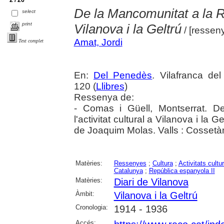
De la Mancomunitat a la Rep
select
print
Vilanova i la Geltrú
/ [ressen
Amat, Jordi
Text complet
En:
Del Penedès
. Vilafranca de
120 (
Llibres
)
Ressenya de:
- Comas i Güell, Montserrat. D
l'activitat cultural a Vilanova i la 
de Joaquim Molas. Valls : Cossetà
Matèries:
Ressenyes
;
Cultura
;
Activitats cultu
Catalunya
;
República espanyola II
Matèries:
Diari de Vilanova
Àmbit:
Vilanova i la Geltrú
Cronologia:
1914 - 1936
Accés: