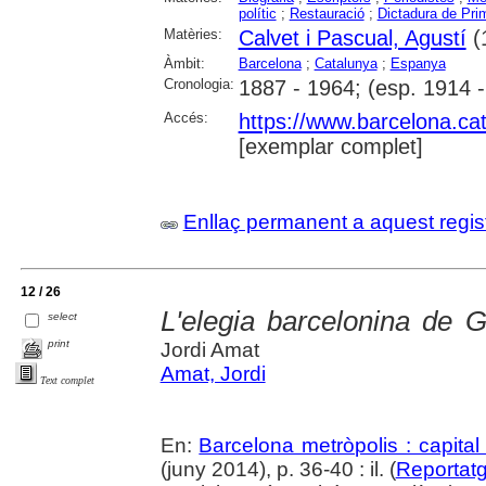
polític
;
Restauració
;
Dictadura de Pri
Matèries:
Calvet i Pascual, Agustí
(
Àmbit:
Barcelona
;
Catalunya
;
Espanya
Cronologia:
1887 - 1964; (esp. 1914 
Accés:
https://www.barcelona.cat/
[exemplar complet]
Enllaç permanent a aquest regis
12 / 26
L'elegia barcelonina de G
select
print
Jordi Amat
Amat, Jordi
Text complet
En:
Barcelona metròpolis : capital
(juny 2014), p. 36-40 : il. (
Reportat