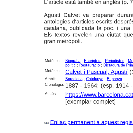
L'article està també en anglès (p. 74
Agustí Calvet va preparar durant
antologies d'articles escrits despr
catalana, publicada fa poc, i una 
Els textos revelen una ciutat qu
gran metròpoli.
Matèries:
Biografia
;
Escriptors
;
Periodistes
;
Me
polític
;
Restauració
;
Dictadura de Pri
Matèries:
Calvet i Pascual, Agustí
(
Àmbit:
Barcelona
;
Catalunya
;
Espanya
Cronologia:
1887 - 1964; (esp. 1914 
Accés:
https://www.barcelona.cat/
[exemplar complet]
Enllaç permanent a aquest regis