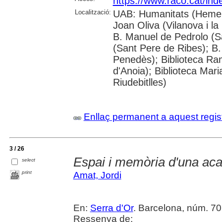
https://www.raco.cat/in
Localització:
UAB: Humanitats (Hemero
Joan Oliva (Vilanova i la
B. Manuel de Pedrolo (S
(Sant Pere de Ribes); B.
Penedès); Biblioteca R
d'Anoia); Biblioteca Mar
Riudebitlles)
Enllaç permanent a aquest regis
3 / 26
Espai i memòria d'una ac
select
print
Amat, Jordi
En:
Serra d'Or
. Barcelona, núm. 70
Ressenya de: