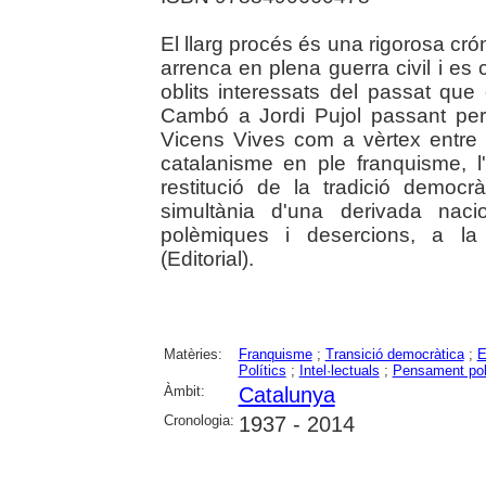
El llarg procés és una rigorosa cróni
arrenca en plena guerra civil i es c
oblits interessats del passat qu
Cambó a Jordi Pujol passant per
Vicens Vives com a vèrtex entre e
catalanisme en ple franquisme, 
restitució de la tradició democrà
simultània d'una derivada naci
polèmiques i desercions, a la
(Editorial).
Matèries:
Franquisme
;
Transició democràtica
;
E
Polítics
;
Intel·lectuals
;
Pensament pol
Àmbit:
Catalunya
Cronologia:
1937 - 2014