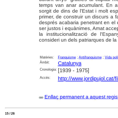
temps van anar acumulant. En altr
sorgit de dins de l'Estat i molt e
primer, de construir un discurs a f
després acabaria penetrant en el c
ser justos i equànimes, Amat accep
la institucionalització de l'Esp
consideri un dels patriarques de l
Matèries:
Franquisme
;
Antifranquisme
;
Vida polí
Àmbit:
Catalunya
Cronologia:
[1939 - 1975]
Accés:
http://www.jordipujol.cat/f
Enllaç permanent a aquest regis
15 / 26