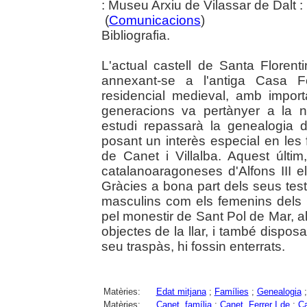
: Museu Arxiu de Vilassar de Dalt 
(
Comunicacions
)
Bibliografia.
L'actual castell de Santa Floren
annexant-se a l'antiga Casa F
residencial medieval, amb impor
generacions va pertànyer a la n
estudi repassarà la genealogia d'
posant un interès especial en les f
de Canet i Villalba. Aquest últi
catalanoaragoneses d'Alfons III e
Gràcies a bona part dels seus te
masculins com els femenins dels 
pel monestir de Sant Pol de Mar, a
objectes de la llar, i també dispo
seu traspàs, hi fossin enterrats.
Matèries:
Edat mitjana
;
Famílies
;
Genealogia
Matèries:
Canet, família
;
Canet, Ferrer I de
;
Ca