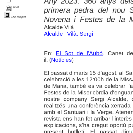
Any 2023. 360 anys dels
print
primera pedra del nou S
Novena i Festes de la M
Text complet
Alcalde Vilà
Alcalde i Vilà, Sergi
En:
El Sot de l'Aubó
. Canet de
il. (
Notícies
)
El passat dimarts 15 d'agost, al Sa
celebració a les 12:00h de la Missa
de Maria, també es va celebrar l'
Festes de la Misericòrdia d'engua
nostre company Sergi Alcalde,
realitzés una conferència-xerrada 
amb el Santuari i la Verge. Atene
revista ens han fet arribar l'interè
explicacions, s'ha cregut oportú p
present butlletí. El passat di