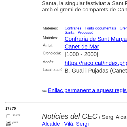
Santa, la singular festivitat a Sant
amb el gremi de comparets de Can
Matèries:
Confraries
;
Fonts documentals
;
Gre
Santa
;
Processó
Matèries:
Confraria de Sant Marça
Àmbit:
Canet de Mar
Cronologia:
[1000 - 2000]
Accés:
https://raco.cat/index.p
Localització:
B. Gual i Pujadas (Cane
Enllaç permanent a aquest regis
17 / 70
Notícies del CEC
select
/ Sergi Alca
print
Alcalde i Vilà, Sergi