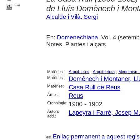
print
de Lluís Domènech i Mont
Alcalde i Vilà, Sergi
En:
Domenechiana
. Vol. 4 (setembr
Notes. Plantes i alçats.
Matèries:
Arquitectes
;
Arquitectura
;
Modernism
Matèries:
Domènech i Montaner, Ll
Matèries:
Casa Rull de Reus
Àmbit:
Reus
Cronologia:
1900 - 1902
Autors
Lapeyra i Farré, Josep M
add.:
Enllaç permanent a aquest regis