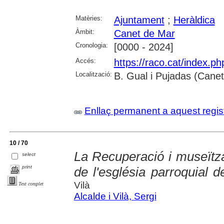
Matèries:
Ajuntament
;
Heràldica
Àmbit:
Canet de Mar
Cronologia:
[0000 - 2024]
Accés:
https://raco.cat/index.p
Localització:
B. Gual i Pujadas (Cane
Enllaç permanent a aquest regis
10 / 70
La Recuperació i museïtza
select
print
de l'església parroquial 
Vilà
Text complet
Alcalde i Vilà, Sergi