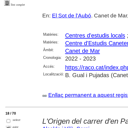
Text complet
En:
El Sot de l'Aubó
. Canet de Mar,
Matèries:
Centres d'estudis locals
Matèries:
Centre d'Estudis Canete
Àmbit:
Canet de Mar
Cronologia:
2022 - 2023
Accés:
https://raco.cat/index.p
Localització:
B. Gual i Pujadas (Cane
Enllaç permanent a aquest regis
18 / 70
L'Origen del carrer d'en P
select
print