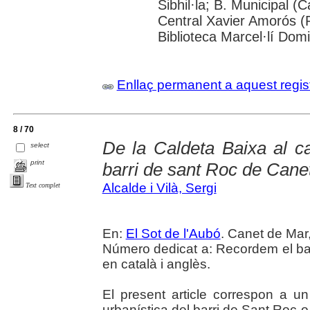
Sibhil·la; B. Municipal (
Central Xavier Amorós (
Biblioteca Marcel·lí Dom
Enllaç permanent a aquest regis
8 / 70
De la Caldeta Baixa al ca
select
print
barri de sant Roc de Cane
Alcalde i Vilà, Sergi
Text complet
En:
El Sot de l'Aubó
. Canet de Mar,
Número dedicat a: Recordem el bar
en català i anglès.
El present article correspon a un
urbanística del barri de Sant Roc 