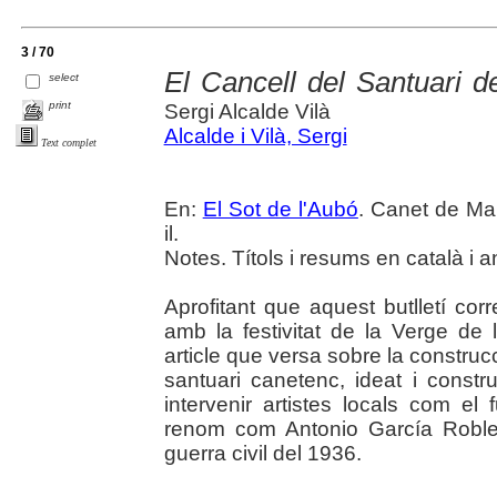
3 / 70
El Cancell del Santuari d
select
print
Sergi Alcalde Vilà
Alcalde i Vilà, Sergi
Text complet
En:
El Sot de l'Aubó
. Canet de Mar
il.
Notes. Títols i resums en català i a
Aprofitant que aquest butlletí co
amb la festivitat de la Verge de l
article que versa sobre la construcc
santuari canetenc, ideat i constr
intervenir artistes locals com el
renom com Antonio García Robles,
guerra civil del 1936.