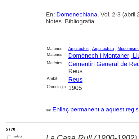
En:
Domenechiana
. Vol. 2-3 (abril
Notes. Bibliografia.
Matèries:
Arquitectes
;
Arquitectura
;
Modernism
Matèries:
Domènech i Montaner, Ll
Matèries:
Cementiri General de Re
Reus
Àmbit:
Reus
Cronologia:
1905
Enllaç permanent a aquest regis
5 / 70
La Casa Rull (1900-1902) 
select