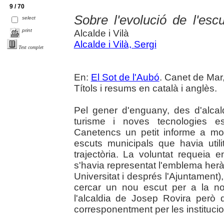
9 / 70
Sobre l'evolució de l'esc
select
print
Alcalde i Vilà
Alcalde i Vilà, Sergi
Text complet
En:
El Sot de l'Aubó
. Canet de Mar,
Títols i resums en català i anglès.
Pel gener d'enguany, des d'alcal
turisme i noves tecnologies es
Canetencs un petit informe a mo
escuts municipals que havia util
trajectòria. La voluntat requeia 
s'havia representat l'emblema heràld
Universitat i després l'Ajuntament)
cercar un nou escut per a la nostr
l'alcaldia de Josep Rovira però 
corresponentment per les institucio