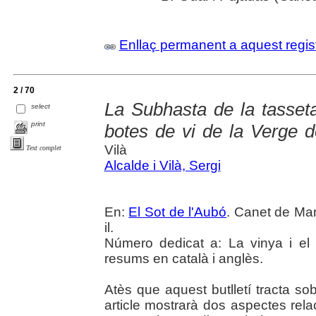
Enllaç permanent a aquest regis
2 / 70
La Subhasta de la tasseta
select
print
botes de vi de la Verge d
Vilà
Text complet
Alcalde i Vilà, Sergi
En:
El Sot de l'Aubó
. Canet de Mar
il.
Número dedicat a: La vinya i el v
resums en català i anglès.
Atès que aquest butlletí tracta sob
article mostrarà dos aspectes rel