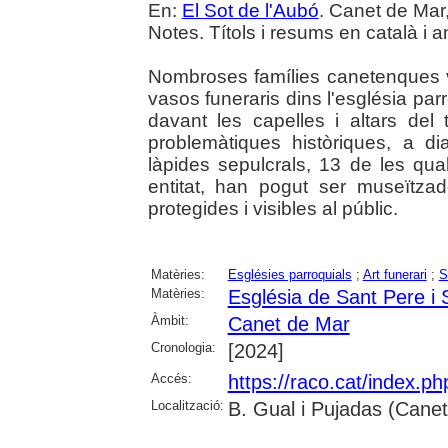
En:
El Sot de l'Aubó
. Canet de Mar,
Notes. Títols i resums en català i a
Nombroses famílies canetenques v
vasos funeraris dins l'església pa
davant les capelles i altars de
problemàtiques històriques, a d
làpides sepulcrals, 13 de les qual
entitat, han pogut ser museïtzade
protegides i visibles al públic.
Matèries:
Esglésies parroquials
;
Art funerari
;
S
Matèries:
Església de Sant Pere i
Àmbit:
Canet de Mar
Cronologia:
[2024]
Accés:
https://raco.cat/index.p
Localització:
B. Gual i Pujadas (Cane