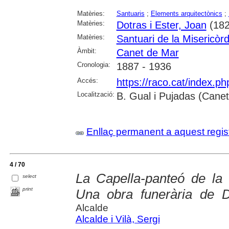
Matèries:
Santuaris
;
Elements arquitectònics
;
Matèries:
Dotras i Ester, Joan
(182
Matèries:
Santuari de la Misericòr
Àmbit:
Canet de Mar
Cronologia:
1887 - 1936
Accés:
https://raco.cat/index.p
Localització:
B. Gual i Pujadas (Cane
Enllaç permanent a aquest regis
4 / 70
La Capella-panteó de la
select
print
Una obra funerària de 
Alcalde
Alcalde i Vilà, Sergi