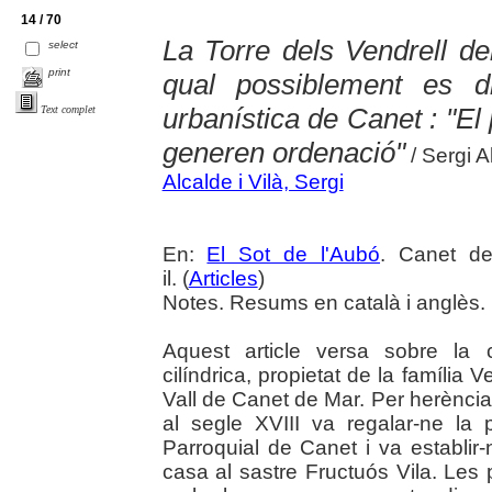
14 / 70
La Torre dels Vendrell del
select
print
qual possiblement es di
urbanística de Canet : "El 
Text complet
generen ordenació"
/ Sergi A
Alcalde i Vilà, Sergi
En:
El Sot de l'Aubó
. Canet de
il. (
Articles
)
Notes. Resums en català i anglès.
Aquest article versa sobre la 
cilíndrica, propietat de la família V
Vall de Canet de Mar. Per herència
al segle XVIII va regalar-ne la 
Parroquial de Canet i va establir-
casa al sastre Fructuós Vila. Les p