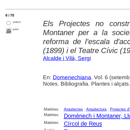
6 / 70
Els Projectes no const
select
print
Montaner per a la socie
reforma de l'escala d'ac
(1899) i el Teatre Cívic (1
Alcalde i Vilà, Sergi
En:
Domenechiana
. Vol. 6 (setemb
Notes. Bibliografia. Plantes i alçats
Matèries:
Arquitectes
;
Arquitectura
;
Projectes d'
Matèries:
Domènech i Montaner, Ll
Matèries:
Círcol de Reus