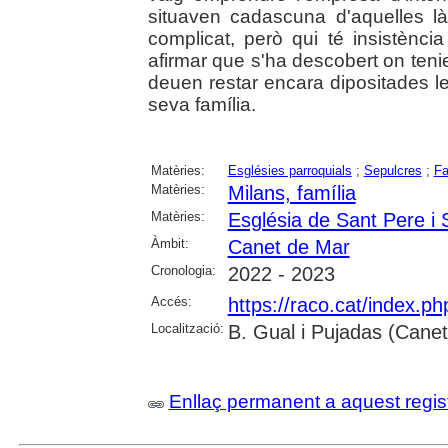
situaven cadascuna d'aquelles là
complicat, però qui té insistènci
afirmar que s'ha descobert on tenie
deuen restar encara dipositades le
seva família.
Matèries:
Esglésies parroquials
;
Sepulcres
;
Fa
Matèries:
Milans, família
Matèries:
Església de Sant Pere i
Àmbit:
Canet de Mar
Cronologia:
2022 - 2023
Accés:
https://raco.cat/index.p
Localització:
B. Gual i Pujadas (Cane
Enllaç permanent a aquest regis