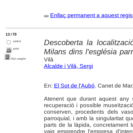
Enllaç permanent a aquest regis
13 / 70
Descoberta la localitzac
select
print
Milans dins l'església par
Vilà
Text complet
Alcalde i Vilà, Sergi
En:
El Sot de l'Aubó
. Canet de Mar,
Atenent que durant aquest any s
recuperació i possible museïtzaci
conserven, procedents dels vasos 
parroquial, i amb la singularitat 
parts de la làpida, concretament 
vaig emprendre l'empresa d'inten