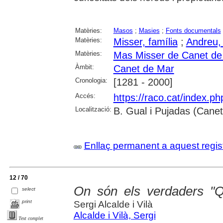
Matèries:
Masos
;
Masies
;
Fonts documentals
Matèries:
Misser, família
;
Andreu, 
Matèries:
Mas Misser de Canet de
Àmbit:
Canet de Mar
Cronologia:
[1281 - 2000]
Accés:
https://raco.cat/index.p
Localització:
B. Gual i Pujadas (Cane
Enllaç permanent a aquest regis
12 / 70
On són els verdaders "
select
print
Sergi Alcalde i Vilà
Alcalde i Vilà, Sergi
Text complet