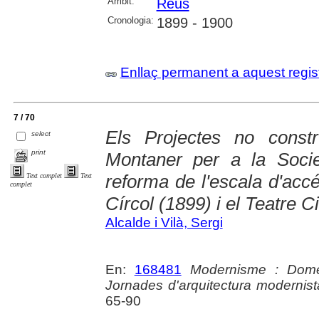
Àmbit:
Reus
Cronologia:
1899 - 1900
Enllaç permanent a aquest regis
7 / 70
Els Projectes no const
select
print
Montaner per a la Socie
reforma de l'escala d'accé
Text complet
Text
complet
Círcol (1899) i el Teatre C
Alcalde i Vilà, Sergi
En:
168481
Modernisme : Domè
Jornades d'arquitectura modernist
65-90