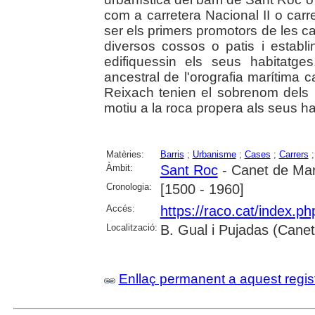
com a carretera Nacional II o carr
ser els primers promotors de les c
diversos cossos o patis i establ
edifiquessin els seus habitatg
ancestral de l'orografia marítima 
Reixach tenien el sobrenom dels C
motiu a la roca propera als seus ha
Matèries:
Barris
;
Urbanisme
;
Cases
;
Carrers
Àmbit:
Sant Roc
- Canet de Ma
Cronologia:
[1500 - 1960]
Accés:
https://raco.cat/index.p
Localització:
B. Gual i Pujadas (Cane
Enllaç permanent a aquest regis