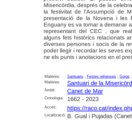
Misericòrdia, després de la celebr
la festivitat de l'Assumpció de 
presentació de la Novena i les 
Enguany es va tornar a demanar a
representant del CEC , que real
alguns fets històrics relacionats 
diverses persones i socis de la rev
poder llegir i recordar les seves ex
ne els punts i anotacions en el prese
Matèries:
Santuaris
;
Festes religioses
;
Goigs
Matèries:
Santuari de la Misericòr
Àmbit:
Canet de Mar
Cronologia:
1662 - 2023
Accés:
https://raco.cat/index.p
Localització:
B. Gual i Pujadas (Cane