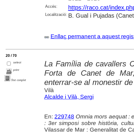
Accés:
https://raco.cat/index.p
Localització:
B. Gual i Pujadas (Cane
Enllaç permanent a aquest regis
20 / 70
La Família de cavallers C
select
print
Forta de Canet de Mar,
enterrar-se al monestir d
Text complet
Vilà
Alcalde i Vilà, Sergi
En:
229748
Omnia mors aequat : e
: 3er simposi sobre història, cul
Vilassar de Mar : Generalitat de 