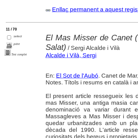
Enllaç permanent a aquest regis
11 / 70
El Mas Misser de Canet 
select
print
Salat)
/ Sergi Alcalde i Vilà
Alcalde i Vilà, Sergi
Text complet
En:
El Sot de l'Aubó
. Canet de Mar,
Notes. Títols i resums en català i a
El present article ressegueix les 
mas Misser, una antiga masia ca
denominació va variar durant 
Massagleves a Mas Misser i desp
quedar urbanitzades amb un pla 
dècada del 1990. L'article ress
curiositats dels hereus i propietaris