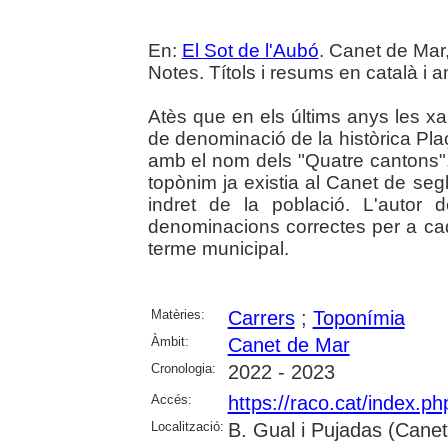
En:
El Sot de l'Aubó
. Canet de Mar,
Notes. Títols i resums en català i a
Atès que en els últims anys les xar
de denominació de la històrica Pla
amb el nom dels "Quatre cantons",
topònim ja existia al Canet de seg
indret de la població. L'autor
denominacions correctes per a ca
terme municipal.
Matèries:
Carrers
;
Toponímia
Àmbit:
Canet de Mar
Cronologia:
2022 - 2023
Accés:
https://raco.cat/index.p
Localització:
B. Gual i Pujadas (Cane