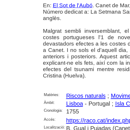
En:
El Sot de l'Aubó
. Canet de Mar,
Número dedicat a: La Setmana Sant
anglès.
Malgrat sembli inversemblant, el
costes portugueses l'1 de nov
devastadors efectes a les costes d
a Canet. I no sols el d'aquell dia
anteriors i posteriors. Aquest art
explicant-ne els fets, així com la
efectes del tsunami mentre resid
Cristina (Huelva).
Matèries:
Riscos naturals
;
Movime
Àmbit:
Lisboa
- Portugal ;
Isla C
Cronologia:
1755
Accés:
https://raco.cat/index.p
Localització:
B. Gual i Pujadas (Cane