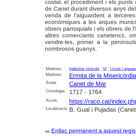
costat, el procediment i els punts 
de Canet durant diversos anys del 
venda de l'aiguardent a terceres
econòmiques a les arques municipa
obrers parroquials i els obrers de l
altres comerciants canetencs, om
vendre-les, primer a la penínsu
nombrosos guanys.
Matèries:
Indústria vinícola
;
Vi
;
Licors i aiguar
Matèries:
Ermita de la Misericòrdi
Àmbit:
Canet de Mar
Cronologia:
1717 - 1764
Accés:
https://raco.cat/index.p
Localització:
B. Gual i Pujadas (Cane
Enllaç permanent a aquest regis