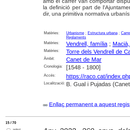
amb el carrer van comportar disput
la definició per part de l'Ajunta
dir, una primitiva normativa urbanís
Matèries:
Urbanisme
;
Estructura urbana
;
Carre
Reglaments
Matèries:
Vendrell, família
;
Macià,
Matèries:
Torre dels Vendrell de C
Àmbit:
Canet de Mar
Cronologia:
[1548 - 1800]
Accés:
https://raco.cat/index.p
Localització:
B. Gual i Pujadas (Cane
Enllaç permanent a aquest regis
15 / 70
select