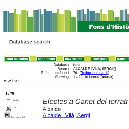
Database search
Database:
fons
Search:
ALCALDE I VILA, SERGI []
References found:
70
[
Refine the search
]
Showing:
1 .. 20
in format [
Default
]
page 1 of 4
1 / 70
Efectes a Canet del terra
select
print
Alcalde
Alcalde i Vilà, Sergi
Text complet