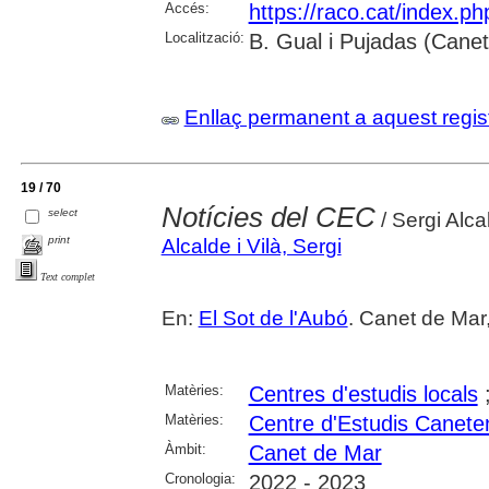
Accés:
https://raco.cat/index.p
Localització:
B. Gual i Pujadas (Cane
Enllaç permanent a aquest regis
19 / 70
Notícies del CEC
select
/ Sergi Alca
print
Alcalde i Vilà, Sergi
Text complet
En:
El Sot de l'Aubó
. Canet de Mar,
Matèries:
Centres d'estudis locals
Matèries:
Centre d'Estudis Canete
Àmbit:
Canet de Mar
Cronologia:
2022 - 2023