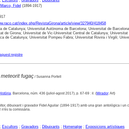
;
Escultors
;
Gravadors
;
Dibuixants
 Marco, Fidel
(1894-1917)
917
ww.raco.cat/index.php/RevistaGirona/article/view/327940/418458
ca de Catalunya; Universitat Autònoma de Barcelona; Universitat de Barcelona
tat de Girona; Universitat de Vic-Universitat Central de Catalunya; Universitat
ica de Catalunya; Universitat Pompeu Fabra; Universitat Rovira i Virgili; Unive
aquest registre
n meteorit fugaç
/ Susanna Portell
Història
. Barcelona, núm. 436 (juliol-agost 2017), p. 67-69 : il. (
Mirador
. Art)
ltor, dibuixant i gravador Fidel Aguilar (1894-1917) amb una gran antològica i un 
 n'és la comissària.
;
Escultors
;
Gravadors
;
Dibuixants
;
Homenatge
;
Exposicions artístiques