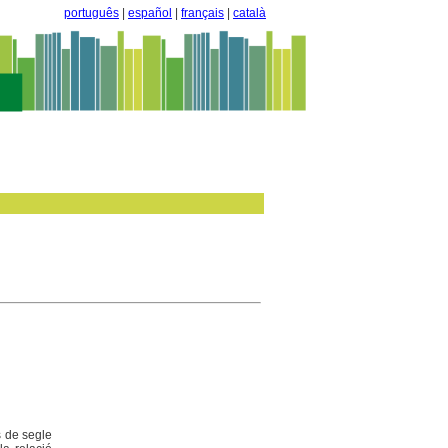
português
|
español
|
français
|
català
s de segle