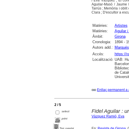
/ Eva Vàzquez ; El cont
Aguilar-Masó / Jaume F
Tarrús ; Memòria i oblit 
Clara ; D'escultor a esc
Matèries:
Artistes
Matèries:
Aguilar i
Àmbit:
Girona
Cronologia:
1894 - 1
Autors add.:
Marqués,
Accés:
https://
Localització:
UAB: Hum
Barcelon
Bibliote
de Catal
Universi
Enllaç permanent a 
2 / 5
Fidel Aguilar : 
select
Vàzquez Ramió, Eva
print
En:
Revista de Girona
. 
Text complet