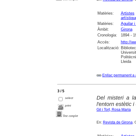
Matèries:
Artistes
artístiqu
Matèries:
Aguilar i
Àmbit:
Girona
Cronologia:
1894 - 1
Accés:
http://w
Localització:
Bibliote
Universi
Politècn
Lleida
Enllaç permanent a 
3 / 5
Del misteri a l
select
l'entorn estètic 
print
Gil i Tort, Rosa Maria
Text complet
En:
Revista de Girona
. 