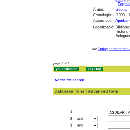
;
Fargnol
Àmbit:
Girona
Cronologia:
[1900 - 
Autors add.:
Ajuntame
Localització:
Bibliote
Històric
Balaguer
Enllaç permanent a 
page 1 of 1
Refine the search
Database
fons : Advanced form
Search:
1
2
3