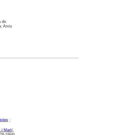
a de
; Arxiu
istes
;
 i Martí,
78-1958)