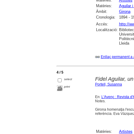
Matèries:
Artistes
Matèries:
Aguilar i
Àmbit:
Girona
Cronologia:
1894 - 1
Accés:
http://w
Localització:
Bibliote
Universi
Politècn
Lleida
Enllaç permanent a 
4 / 5
Fidel Aguilar, u
select
Portell, Susanna
print
En:
L'Avenç : Revista d'
Notes.
Girona homenatja l'escu
referència. Eva Vàzquez
Matèries:
Artistes