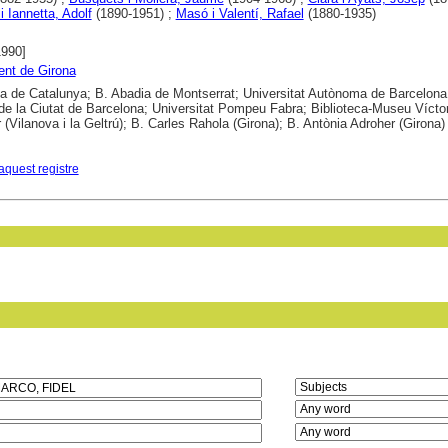
i Iannetta, Adolf
(1890-1951) ;
Masó i Valentí, Rafael
(1880-1935)
1990]
nt de Girona
ca de Catalunya; B. Abadia de Montserrat; Universitat Autònoma de Barcelona;
 de la Ciutat de Barcelona; Universitat Pompeu Fabra; Biblioteca-Museu Vícto
 (Vilanova i la Geltrú); B. Carles Rahola (Girona); B. Antònia Adroher (Girona)
aquest registre
in field: