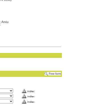
 Arxiu
r
Free form