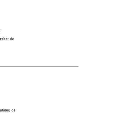
;
rsitat de
catàleg de