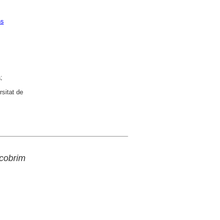
ns
;
rsitat de
cobrim