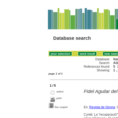
Database search
Database:
fo
Search:
AG
References found:
5
Showing:
1 ..
page 1 of 1
1 / 5
Fidel Aguilar del 
select
print
En:
Revista de Girona
. 
Text complet
Conté: La "recuperació" 