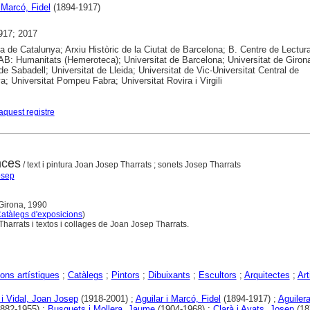
 Marcó, Fidel
(1894-1917)
917; 2017
ca de Catalunya; Arxiu Històric de la Ciutat de Barcelona; B. Centre de Lectur
B: Humanitats (Hemeroteca); Universitat de Barcelona; Universitat de Girona
 de Sabadell; Universitat de Lleida; Universitat de Vic-Universitat Central de
a; Universitat Pompeu Fabra; Universitat Rovira i Virgili
aquest registre
nces
/ text i pintura Joan Josep Tharrats ; sonets Josep Tharrats
osep
Girona, 1990
atàlegs d'exposicions
)
harrats i textos i collages de Joan Josep Tharrats.
ons artístiques
;
Catàlegs
;
Pintors
;
Dibuixants
;
Escultors
;
Arquitectes
;
Art
 i Vidal, Joan Josep
(1918-2001) ;
Aguilar i Marcó, Fidel
(1894-1917) ;
Aguilera
882-1955) ;
Busquets i Mollera, Jaume
(1904-1968) ;
Clarà i Ayats, Josep
(18