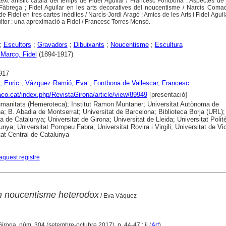
ext artístic català del temps de Fidel Aguilar / Francesc Fontbona ; Aspectes de 
àbrega ; Fidel Aguilar en les arts decoratives del noucentisme / Narcís Comad
de Fidel en tres cartes inèdites / Narcís-Jordi Aragó ; Amics de les Arts i Fidel Aguil
ultor : una aproximació a Fidel / Francesc Torres Monsó.
;
Escultors
;
Gravadors
;
Dibuixants
;
Noucentisme
;
Escultura
 Marco, Fidel
(1894-1917)
917
 Enric
;
Vàzquez Ramió, Eva
;
Fontbona de Vallescar, Francesc
raco.cat/index.php/RevistaGirona/article/view/89949
[presentació]
anitats (Hemeroteca); Institut Ramon Muntaner; Universitat Autònoma de
a; B. Abadia de Montserrat; Universitat de Barcelona; Biblioteca Borja (URL);
ca de Catalunya; Universitat de Girona; Universitat de Lleida; Universitat Polit
unya; Universitat Pompeu Fabra; Universitat Rovira i Virgili; Universitat de Vic
tat Central de Catalunya
aquest registre
un noucentisme heterodox
/ Eva Vàquez
Girona, núm. 304 (setembre-octubre 2017), p. 44-47 : il (
Art
)