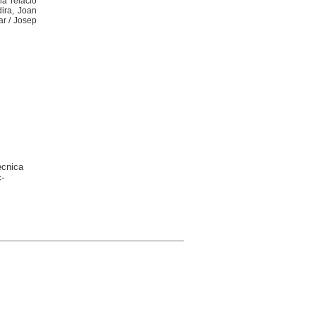
la relació
ira, Joan
ar / Josep
ècnica
-