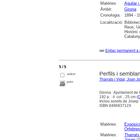
Matèries:
Aguilar i
Àmbit:
Girona
Cronologia:
1894 - 1
Localització:
Bibliote
Reus; UA
Històric
Cataluny
Enllaç permanent a 
5 / 5
Perfils i sembla
select
Tharrats i Vidal, Joan J
print
Girona : Ajuntament de 
192 p. : il. col. ; 25 cm (
C
Inclou sonets de Josep T
ISBN 848683712X
Matèries:
Exposici
Orfebres
Matèries:
Tharrats
Josep
(1