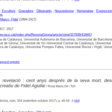
;
Escultors
;
Gravadors
;
Dibuixants
;
Noucentisme
;
Homenatge
;
Exposicio
es
 Marco, Fidel
(1894-1917)
917; 2017
ww.raco.cat/index.php/RevistaGirona/article/view/327939/418457
ca de Catalunya; Universitat Autònoma de Barcelona; Universitat de Barcelona
tat de Girona; Universitat de Vic-Universitat Central de Catalunya; Universitat
ica de Catalunya; Universitat Pompeu Fabra; Universitat Rovira i Virgili; Unive
aquest registre
a revelació : cent anys després de la seva mort, des
i creatiu de Fidel Aguilar
/ Rosa Maria Gil i Tort
Girona, núm. 304 (setembre-octubre 2017), p. 48-49 : il (
Art
)