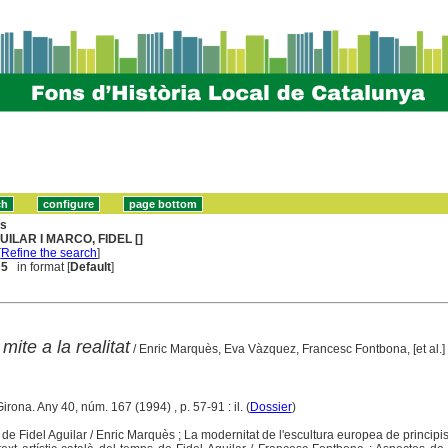
ns
UILAR I MARCO, FIDEL []
[
Refine the search
]
 5
in format [
Default
]
mite a la realitat
/ Enric Marquès, Eva Vàzquez, Francesc Fontbona, [et al.]
Girona. Any 40, núm. 167 (1994) , p. 57-91 : il. (
Dossier
)
de Fidel Aguilar / Enric Marquès ; La modernitat de l'escultura europea de principi