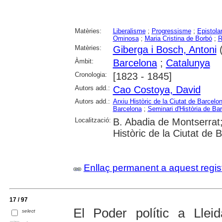
Matèries:
Liberalisme
;
Progressisme
;
Epistolar
Ominosa
;
Maria Cristina de Borbó
;
R
Matèries:
Giberga i Bosch, Antoni
(
Àmbit:
Barcelona
;
Catalunya
Cronologia:
[1823 - 1845]
Autors add.:
Cao Costoya, David
Autors add.:
Arxiu Històric de la Ciutat de Barcelo
Barcelona
;
Seminari d'Història de Ba
Localització:
B. Abadia de Montserrat
Històric de la Ciutat de 
Enllaç permanent a aquest regis
17 / 97
El Poder polític a Llei
select