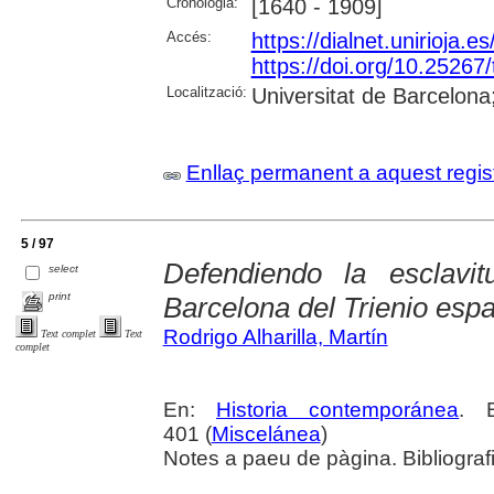
Cronologia:
[1640 - 1909]
Accés:
https://dialnet.unirioja.
https://doi.org/10.25267
Localització:
Universitat de Barcelon
Enllaç permanent a aquest regis
5 / 97
Defendiendo la esclavi
select
print
Barcelona del Trienio espa
Rodrigo Alharilla, Martín
Text complet
Text
complet
En:
Historia contemporánea
. 
401 (
Miscelánea
)
Notes a paeu de pàgina. Bibliograf