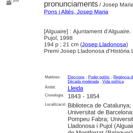
print
pronunciaments
/ Josep Maria
Pons i Altés, Josep Maria
[Alguaire] : Ajuntament d'Alguaire
Pujol, 1998
194 p ; 21 cm (
Josep Lladonosa
)
Premi Josep Lladonosa d'Història 
Matèries:
Eleccions
;
Poder polític
;
Regència d
Dècada moderada
;
Vida política
Àmbit:
Lleida
Cronologia:
1843 - 1854
Localització:
Biblioteca de Catalunya;
Universitat de Barcelona;
Pompeu Fabra; Universitat
Lladonosa i Pujol (Algua
de Montferrat (Balaguer);