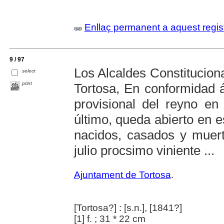
Enllaç permanent a aquest regis
9 / 97
Los Alcaldes Constitucion
select
print
Tortosa, En conformidad á
provisional del reyno e
último, queda abierto en es
nacidos, casados y muert
julio procsimo viniente ...
Ajuntament de Tortosa
.
[Tortosa?] : [s.n.], [1841?]
[1] f. ; 31 * 22 cm