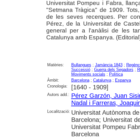
Universitat Pompeu i Fabra, llanç
"Setmana Tràgica" de 1909. Tots,
de les seves recerques. Per conte
Pérez, de la Universitat de Cast
general per a l'anàlisi de les t
Catalunya amb Espanya. (Editorial)
Matèries:
Bullangues
;
Jamància 1843
;
Regènci
Successió
;
Guerra dels Segadors
;
R
Moviments socials
;
Política
Àmbit:
Barcelona
;
Catalunya
;
Espanya
Cronologia:
[1640 - 1909]
Autors add.:
Pérez Garzón, Juan Sisi
Nadal i Farreras, Joaqu
Localització:
Universitat Autònoma de 
Barcelona; Universitat de
Universitat Pompeu Fabra
Barcelona