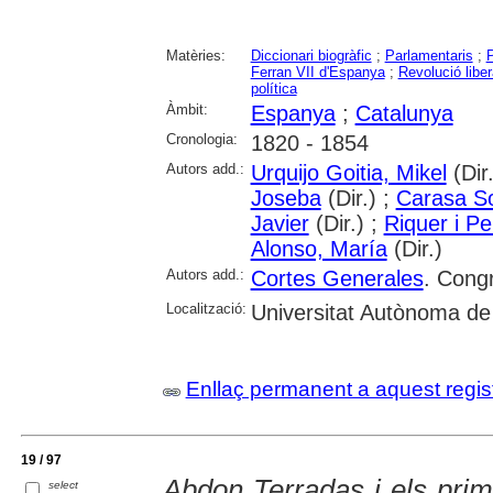
Matèries:
Diccionari biogràfic
;
Parlamentaris
;
P
Ferran VII d'Espanya
;
Revolució liber
política
Àmbit:
Espanya
;
Catalunya
Cronologia:
1820 - 1854
Autors add.:
Urquijo Goitia, Mikel
(Dir.
Joseba
(Dir.) ;
Carasa So
Javier
(Dir.) ;
Riquer i P
Alonso, María
(Dir.)
Autors add.:
Cortes Generales
. Cong
Localització:
Universitat Autònoma de
Enllaç permanent a aquest regis
19 / 97
Abdon Terradas i els pri
select