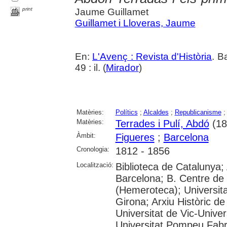
print
Jaume Guillamet
Guillamet i Lloveras, Jaume
En:
L'Avenç : Revista d'Història
. B
49 : il. (
Mirador
)
Matèries:
Polítics
;
Alcaldes
;
Republicanisme
Matèries:
Terrades i Pulí, Abdó
(18
Àmbit:
Figueres
;
Barcelona
Cronologia:
1812 - 1856
Localització:
Biblioteca de Catalunya; 
Barcelona; B. Centre de
(Hemeroteca); Universita
Girona; Arxiu Històric de
Universitat de Vic-Univer
Universitat Pompeu Fabra;