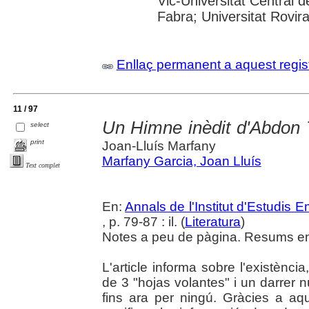
Vic-Universitat Central 
Fabra; Universitat Rovira
Enllaç permanent a aquest regis
11 / 97
Un Himne inèdit d'Abdon 
select
print
Joan-Lluís Marfany
Marfany Garcia, Joan Lluís
Text complet
En:
Annals de l'Institut d'Estudis
, p. 79-87 : il. (
Literatura
)
Notes a peu de pàgina. Resums en 
L'article informa sobre l'existènc
de 3 "hojas volantes" i un darrer
fins ara per ningú. Gràcies a aq