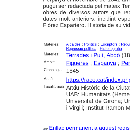
pugui ser redactada pel mateix Terr
obres de diversos autors que recu
dates molt anteriors, incidint e
Flórez Espartero. Historia de su vida
Matèries:
Alcaldes
;
Polítics
;
Escriptors
;
Repu
Repressió política
;
Historiografia
Matèries:
Terrades i Pulí, Abdó
(18
Àmbit:
Figueres
;
Espanya
;
Per
Cronologia:
1845
Accés:
https://raco.cat/index.
Localització:
Arxiu Històric de la Ciut
UAB: Humanitats (Hemero
Universitat de Girona; U
i Virgili; Institut Ramon 
Enllaç permanent a aquest regis