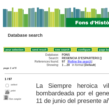
Database search
Database:
FONS
Search:
REGENCIA D'ESPARTERO []
References found:
97
[
Refine the search
]
Showing:
1 .. 20
in format [
Default
]
page 1 of 5
1 / 97
La Siempre heroica v
select
print
bombardeada por el gener
11 de junio del presente a
Text complet