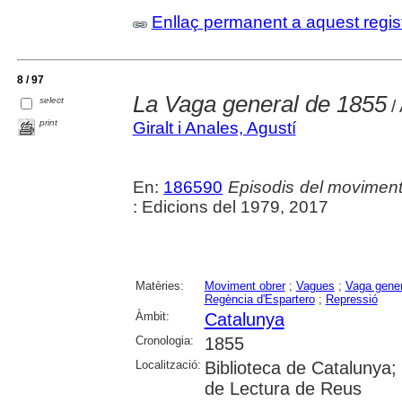
Enllaç permanent a aquest regis
8 / 97
La Vaga general de 1855
select
/ 
print
Giralt i Anales, Agustí
En:
186590
Episodis del moviment
: Edicions del 1979, 2017
Matèries:
Moviment obrer
;
Vagues
;
Vaga gener
Regència d'Espartero
;
Repressió
Àmbit:
Catalunya
Cronologia:
1855
Localització:
Biblioteca de Catalunya;
de Lectura de Reus