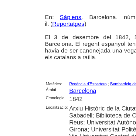
En:
Sàpiens
. Barcelona. núm
il. (
Reportatges
)
El 3 de desembre del 1842, 1.
Barcelona. El regent espanyol teni
havia de ser canonejada una veg
els catalans a ratlla.
Matèries:
Regència d'Espartero
;
Bombardeig de
Àmbit:
Barcelona
Cronologia:
1842
Localització:
Arxiu Històric de la Ciut
Sabadell; Biblioteca de 
Reus; Universitat Autòno
Girona; Universitat Polit