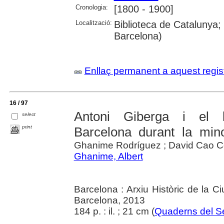
Cronologia:
[1800 - 1900]
Localització:
Biblioteca de Catalunya;
Barcelona)
Enllaç permanent a aquest regis
16 / 97
Antoni Giberga i el l
select
print
Barcelona durant la minor
Ghanime Rodríguez ; David Cao C
Ghanime, Albert
Barcelona : Arxiu Històric de la Ci
Barcelona, 2013
184 p. : il. ; 21 cm (
Quaderns del Se