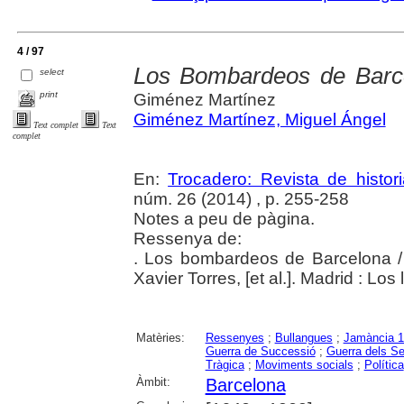
4 / 97
Los Bombardeos de Barc
select
print
Giménez Martínez
Giménez Martínez, Miguel Ángel
Text complet
Text
complet
En:
Trocadero: Revista de histo
núm. 26 (2014) , p. 255-258
Notes a peu de pàgina.
Ressenya de:
. Los bombardeos de Barcelona / 
Xavier Torres, [et al.]. Madrid : Los
Matèries:
Ressenyes
;
Bullangues
;
Jamància 
Guerra de Successió
;
Guerra dels S
Tràgica
;
Moviments socials
;
Política
Àmbit:
Barcelona