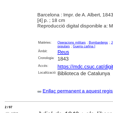
Barcelona : Impr. de A. Albert, 184
[4] p. ; 18 cm
Reproducció digital disponible a: 
Matèries:
Operacions militars
;
Bombardeigs
;
J
populars
;
Guerra carlina I
Àmbit:
Reus
Cronologia:
1843
Accés:
https://mdc.csuc.cat/digi
Localització:
Biblioteca de Catalunya
Enllaç permanent a aquest regis
2 / 97
select