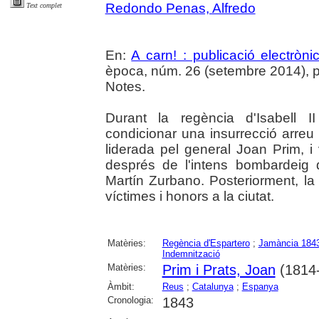
Redondo Penas, Alfredo
Text complet
En:
A carn! : publicació electrònic
època, núm. 26 (setembre 2014), p. 
Notes.
Durant la regència d'Isabell I
condicionar una insurrecció arreu 
liderada pel general Joan Prim, 
després de l'intens bombardeig d
Martín Zurbano. Posteriorment, la
víctimes i honors a la ciutat.
Matèries:
Regència d'Espartero
;
Jamància 184
Indemnització
Matèries:
Prim i Prats, Joan
(1814
Àmbit:
Reus
;
Catalunya
;
Espanya
Cronologia:
1843