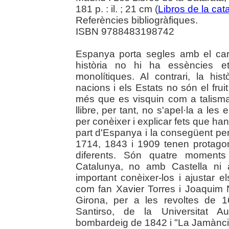
181 p. : il. ; 21 cm (
Libros de la cat
Referències bibliogràfiques.
ISBN 9788483198742
Espanya porta segles amb el cart
història no hi ha essències et
monolítiques. Al contrari, la his
nacions i els Estats no són el fru
més que es visquin com a talisma
llibre, per tant, no s'apel·la a les e
per conèixer i explicar fets que ha
part d'Espanya i la consegüent per
1714, 1843 i 1909 tenen protagoni
diferents. Són quatre moments
Catalunya, no amb Castella ni 
important conèixer-los i ajustar els
com fan Xavier Torres i Joaquim N
Girona, per a les revoltes de 
Santirso, de la Universitat 
bombardeig de 1842 i "La Jamància