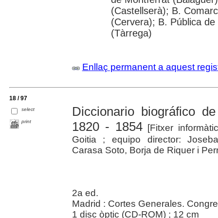
(Castellserà); B. Comarc
(Cervera); B. Pública de
(Tàrrega)
Enllaç permanent a aquest regis
18 / 97
Diccionario biográfico d
select
print
1820 - 1854
[Fitxer informàti
Goitia ; equipo director: Jose
Carasa Soto, Borja de Riquer i Per
2a ed.
Madrid : Cortes Generales. Congre
1 disc òptic (CD-ROM) ; 12 cm