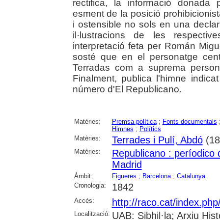
rectifica, la informació donada 
esment de la posició prohibicioni
i ostensible no sols en una declara
il·lustracions de les respecti
interpretació feta per Román Migu
sosté que en el personatge cent
Terradas com a suprema personif
Finalment, publica l'himne indicat
número d'El Republicano.
Matèries:
Premsa política
;
Fonts documentals
Himnes
;
Polítics
Matèries:
Terrades i Pulí, Abdó
(18
Matèries:
Republicano : períodico d
Madrid
Àmbit:
Figueres
;
Barcelona
;
Catalunya
Cronologia:
1842
Accés:
http://raco.cat/index.p
Localització:
UAB: Sibhil·la; Arxiu Hist