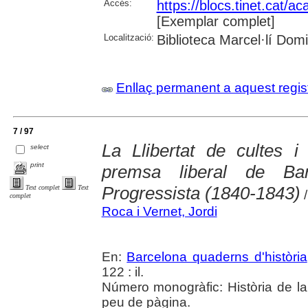
Accés:
https://blocs.tinet.cat/
[Exemplar complet]
Localització:
Biblioteca Marcel·lí Dom
Enllaç permanent a aquest regis
7 / 97
La Llibertat de cultes i 
select
print
premsa liberal de Bar
Progressista (1840-1843)
Text complet
Text
/
complet
Roca i Vernet, Jordi
En:
Barcelona quaderns d'història
122 : il.
Número monogràfic: Història de l
peu de pàgina.