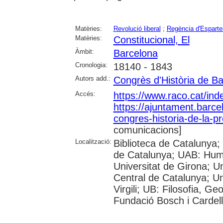
Matèries:
Revolució liberal
;
Regència d'Esparte
Matèries:
Constitucional, El
Àmbit:
Barcelona
Cronologia:
18140 - 1843
Autors add.:
Congrès d'Història de B
Accés:
https://www.raco.cat/in
https://ajuntament.barcel
congres-historia-de-la-p
comunicacions]
Localització:
Biblioteca de Catalunya; 
de Catalunya; UAB: Huma
Universitat de Girona; Un
Central de Catalunya; Un
Virgili; UB: Filosofia, Ge
Fundació Bosch i Cardel