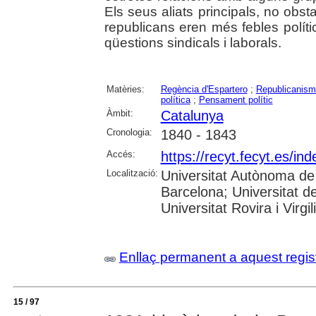
Els seus aliats principals, no obst
republicans eren més febles polít
qüestions sindicals i laborals.
Matèries:
Regència d'Espartero
;
Republicanis
política
;
Pensament polític
Àmbit:
Catalunya
Cronologia:
1840 - 1843
Accés:
https://recyt.fecyt.es/in
Localització:
Universitat Autònoma de 
Barcelona; Universitat d
Universitat Rovira i Virgili
Enllaç permanent a aquest regis
15 / 97