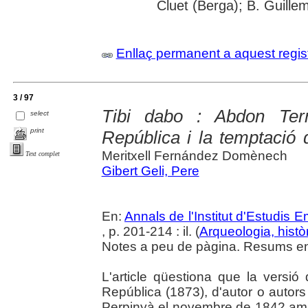
Cluet (Berga); B. Guille
Enllaç permanent a aquest regis
3 / 97
Tibi dabo : Abdon Ter
select
print
República i la temptació
Meritxell Fernández Domènech
Text complet
Gibert Geli, Pere
En:
Annals de l'Institut d'Estudis
, p. 201-214 : il. (
Arqueologia, histò
Notes a peu de pàgina. Resums en 
L'article qüestiona que la versió
República (1873), d'autor o autor
Perpinyà el novembre de 1842 am