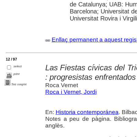
de Catalunya; UAB: Huma
Barcelona; Universitat d
Universitat Rovira i Virg
Enllaç permanent a aquest regis
12 / 97
Las Fiestas cívicas del Tr
select
print
: progresistas enfrentados
Roca Vernet
Text complet
Roca i Vernet, Jordi
En:
Historia contemporánea
. Bilba
Notes a peu de pàgina. Bibliografi
anglès.