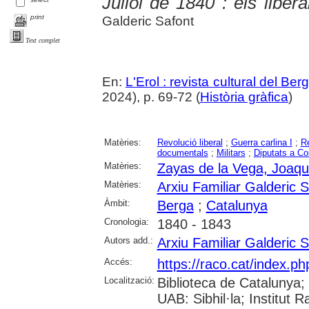
Juliol de 1840 : els libe
print
Galderic Safont
Text complet
En:
L'Erol : revista cultural del Be
2024), p. 69-72 (
Història gràfica
)
Matèries:
Revolució liberal
;
Guerra carlina I
;
Re
documentals
;
Militars
;
Diputats a Co
Matèries:
Zayas de la Vega, Joaqu
Matèries:
Arxiu Familiar Galderic 
Àmbit:
Berga
;
Catalunya
Cronologia:
1840 - 1843
Autors add.:
Arxiu Familiar Galderic 
Accés:
https://raco.cat/index.ph
Localització:
Biblioteca de Catalunya;
UAB: Sibhil·la; Institut