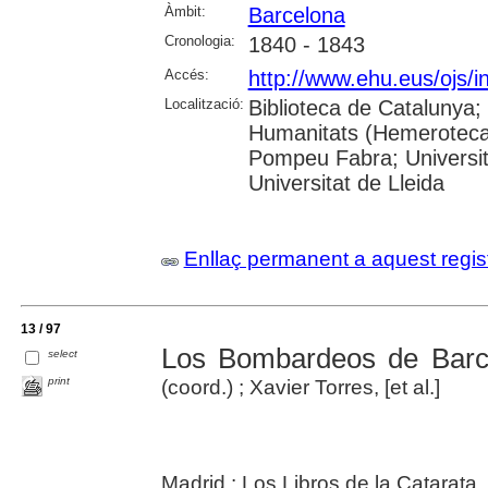
Àmbit:
Barcelona
Cronologia:
1840 - 1843
Accés:
http://www.ehu.eus/ojs/i
Localització:
Biblioteca de Catalunya;
Humanitats (Hemeroteca);
Pompeu Fabra; Universita
Universitat de Lleida
Enllaç permanent a aquest regis
13 / 97
Los Bombardeos de Barc
select
print
(coord.) ; Xavier Torres, [et al.]
Madrid : Los Libros de la Catarata,