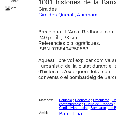
1001 històries de la Bar
select
print
Giraldés
Giraldés Queralt, Abraham
Barcelona : L'Arca, Redbook, cop.
240 p. : il. ; 23 cm
Referències bibliogràfiques.
ISBN 9788494250583
Aquest llibre vol explicar com va 
i urbanístic de la ciutat durant el
d'història, s'expliquen fets co
convents o el bombardeig de Barce
Matèries:
Població
;
Economia
;
Urbanisme
;
De
contemporània
;
Guerra del Francès
;
Conflictivitat social
;
Bombardeig de B
Àmbit:
Barcelona