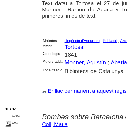
Text datat a Tortosa el 27 de j
Monner i Ramon de Abaria y Tord.
primeres línies de text.
Matèries:
Regència d'Espartero
;
Població
;
Arxi
Àmbit:
Tortosa
Cronologia:
1841
Autors add.:
Monner, Agustín
;
Abari
Localització:
Biblioteca de Catalunya
Enllaç permanent a aquest regis
10 / 97
Bombes sobre Barcelona
select
/
print
Coll, Maria