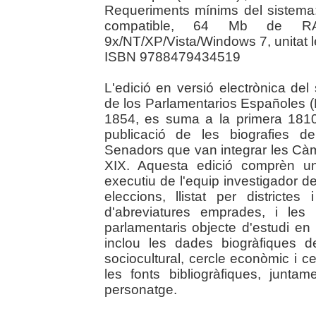
Requeriments mínims del sistem
compatible, 64 Mb de RA
9x/NT/XP/Vista/Windows 7, unitat
ISBN 9788479434519
L'edició en versió electrònica del
de los Parlamentarios Españoles 
1854, es suma a la primera 181
publicació de les biografies de
Senadors que van integrar les Càme
XIX. Aquesta edició comprèn una
executiu de l'equip investigador del
eleccions, llistat per districtes
d'abreviatures emprades, i les b
parlamentaris objecte d'estudi en
inclou les dades biogràfiques de
sociocultural, cercle econòmic i cer
les fonts bibliogràfiques, junta
personatge.