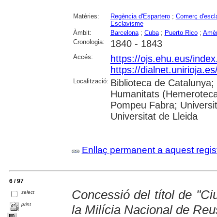
Matèries:
Regència d'Espartero
;
Comerç d'escl
Esclavisme
Àmbit:
Barcelona
;
Cuba
;
Puerto Rico
;
Amèr
Cronologia:
1840 - 1843
Accés:
https://ojs.ehu.eus/inde
https://dialnet.unirioja.
Localització:
Biblioteca de Catalunya;
Humanitats (Hemeroteca);
Pompeu Fabra; Universita
Universitat de Lleida
Enllaç permanent a aquest regis
6 / 97
Concessió del títol de "C
select
print
la Milícia Nacional de Reu