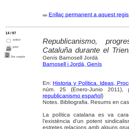
Enllaç permanent a aquest regis
14 / 97
Republicanismo, progr
select
print
Cataluña durante el Trien
Genís Barnosell Jordà
Text complet
Barnosell i Jordà, Genís
En:
Historia y Política. Ideas, Pr
núm. 25 (Enero-Junio 2011), 
republicanismo español
)
Notes. Bibliografia. Resums en cast
La política catalana es va cara
l'existència d'un potent sindical
estretes relacions amb alguns grups