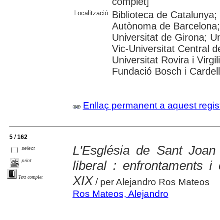
complet]
Localització:
Biblioteca de Catalunya;
Autònoma de Barcelona; 
Universitat de Girona; Un
Vic-Universitat Central d
Universitat Rovira i Virg
Fundació Bosch i Cardell
Enllaç permanent a aquest regis
5 / 162
L'Església de Sant Joan D
select
print
liberal : enfrontaments i
XIX
Text complet
/ per Alejandro Ros Mateos
Ros Mateos, Alejandro