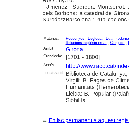
Ressenya de:
- Jiménez i Suereda, Montserrat. 
dels Borbons: la catedral de Giron
Sureda*zBarcelona : Publicacions 
Matèries:
Ressenyes
;
Església
;
Edat moderna
Relacions església-estat
;
Clergues
;
Àmbit:
Girona
Cronologia:
[1701 - 1800]
Accés:
http://www.raco.cat/inde
Localització:
Biblioteca de Catalunya; 
Virgili; B. Fages de Clim
Humanitats (Hemeroteca)
Lleida; B. Popular (Pala
Sibhil·la
Enllaç permanent a aquest regis