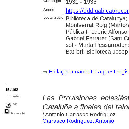
Cronologia:
1931 - 1936
Accés:
https://ddd.uab.cat/rec
Localització:
Biblioteca de Catalunya; 
Montserrat Roig (Martore
Pública Frederic Alfonso 
Gabriel Ferrater (Sant Cu
sol - Marta Pessarrodona
Batllori; Biblioteca Jos
Enllaç permanent a aquest regis
15 / 162
Las Provisiones eclesiás
select
print
Cataluña a finales del rei
/ Antonio Carrasco Rodríguez
Text complet
Carrasco Rodríguez, Antonio