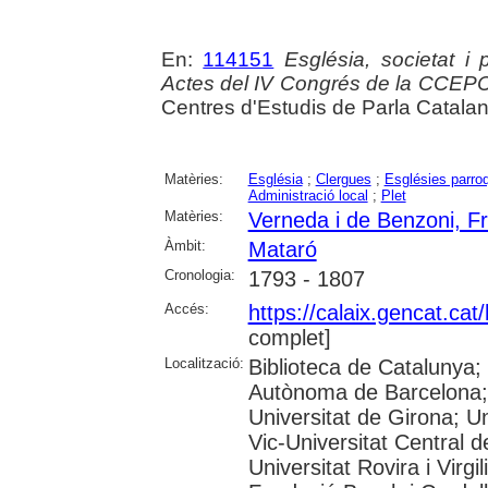
En:
114151
Església, societat i
Actes del IV Congrés de la CCEP
Centres d'Estudis de Parla Catala
Matèries:
Església
;
Clergues
;
Esglésies parroq
Administració local
;
Plet
Matèries:
Verneda i de Benzoni, F
Àmbit:
Mataró
Cronologia:
1793 - 1807
Accés:
https://calaix.gencat.ca
complet]
Localització:
Biblioteca de Catalunya;
Autònoma de Barcelona; 
Universitat de Girona; Un
Vic-Universitat Central d
Universitat Rovira i Virg