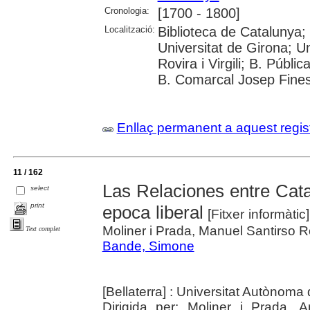
Cronologia:
[1700 - 1800]
Localització:
Biblioteca de Catalunya;
Universitat de Girona; Un
Rovira i Virgili; B. Públi
B. Comarcal Josep Fines
Enllaç permanent a aquest regis
11 / 162
Las Relaciones entre Catal
select
print
epoca liberal
[Fitxer informàtic
Moliner i Prada, Manuel Santirso R
Text complet
Bande, Simone
[Bellaterra] : Universitat Autònom
Dirigida per: Moliner i Prada, 