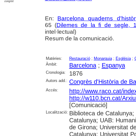
complet
En:
Barcelona quaderns d'històr
65 (
Dilemes de la fi de segle, 
intel·lectual)
Resum de la comunicació.
Matèries:
Restauració
;
Monarquia
;
Església
;
Àmbit:
Barcelona
;
Espanya
Cronologia:
1876
Autors add.:
Congrès d'Història de B
Accés:
http://www.raco.cat/ind
http://w110.bcn.cat/Arxi
[Comunicació]
Localització:
Biblioteca de Catalunya; 
Catalunya; UAB: Humanit
de Girona; Universitat de
Catalunya; Universitat Po