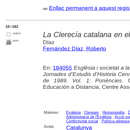
Enllaç permanent a aquest regis
10 / 162
La Clerecía catalana en e
select
print
Díaz
Fernández Díaz, Roberto
En:
184055
Esglèsia i societat a la
Jornades d'Estudis d'Història Cerv
de 1989. Vol. 1: Ponències
. 
Educación a Distancia, Centre Asso
Matèries:
Església
;
Clergues
;
Historiografia
;
D
Administració de l'Església
;
Acció soc
Conflictivitat social
;
Política religiosa
Àmbit:
Catalunya