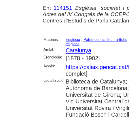
En:
114151
Església, societat i
Actes del IV Congrés de la CCEP
Centres d'Estudis de Parla Catala
Matèries:
Església
;
Patrimoni històric i artístic
religiosa
Àmbit:
Catalunya
Cronologia:
[1878 - 1902]
Accés:
https://calaix.gencat.ca
complet]
Localització:
Biblioteca de Catalunya;
Autònoma de Barcelona; 
Universitat de Girona; Un
Vic-Universitat Central d
Universitat Rovira i Virg
Fundació Bosch i Cardell