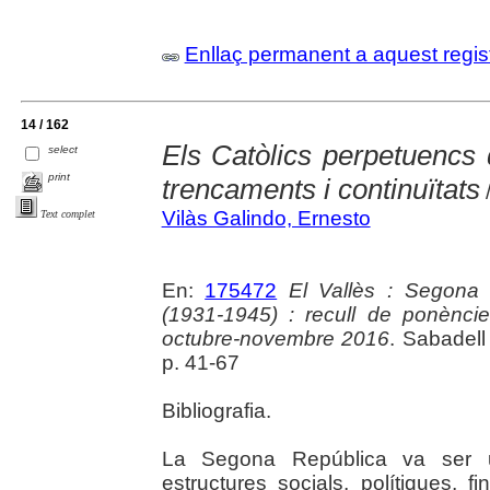
Enllaç permanent a aquest regis
14 / 162
Els Catòlics perpetuencs
select
print
trencaments i continuïtats
/
Vilàs Galindo, Ernesto
Text complet
En:
175472
El Vallès : Segona 
(1931-1945) : recull de ponèncie
octubre-novembre 2016
. Sabadell
p. 41-67
Bibliografia.
La Segona República va ser u
estructures socials, polítiques,