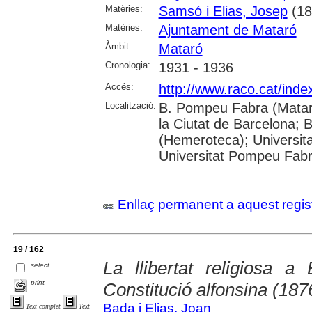
Matèries:
Samsó i Elias, Josep
(18
Matèries:
Ajuntament de Mataró
Àmbit:
Mataró
Cronologia:
1931 - 1936
Accés:
http://www.raco.cat/ind
Localització:
B. Pompeu Fabra (Mataró
la Ciutat de Barcelona; 
(Hemeroteca); Universita
Universitat Pompeu Fab
Enllaç permanent a aquest regis
19 / 162
La llibertat religiosa 
select
print
Constitució alfonsina (187
Bada i Elias, Joan
Text complet
Text