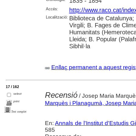
1835 - 1854
Accés:
http://www.raco.cat/inde
Localització:
Biblioteca de Catalunya; 
Virgili; B. Fages de Clim
Humanitats (Hemeroteca)
Lleida; B. Popular (Pala
Sibhil·la
Enllaç permanent a aquest regis
17 / 162
Recensió
select
/ Josep Maria Marquè
print
Marquès i Planagumà, Josep Mari
Text complet
En:
Annals de l'Institut d'Estudis G
585