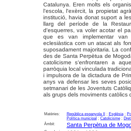
Catalunya. Eren molts els organis
l'escola, l'exèrcit, la propietat ag
institució, havia donat suport a l
llarg del període de la Restau
d'esquerres, va voler acotar el pa
que es van implementar van se
eclesiàstica com un atacat als fona
suposadament majoritaria. La con
des de Santa Perpètua de Mogoda,
catolicisme s'enfrontaren a aqu
parròquia local vinculada tradicion
i impulsora de la dictadura de Pr
anys va defensar les seves posic
setmanari de les Joventuts Catòli
als grups dels moviments catòlics
Matèries:
República espanyola II
;
Església
;
Po
Política municipal
;
Catolicisme
;
Dret
Àmbit:
Santa Perpètua de Mog