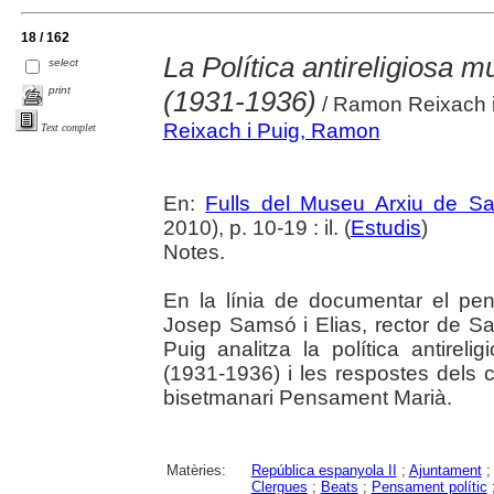
18 / 162
La Política antireligiosa 
select
print
(1931-1936)
/ Ramon Reixach i
Reixach i Puig, Ramon
Text complet
En:
Fulls del Museu Arxiu de Sa
2010), p. 10-19 : il. (
Estudis
)
Notes.
En la línia de documentar el pen
Josep Samsó i Elias, rector de S
Puig analitza la política antirel
(1931-1936) i les respostes dels 
bisetmanari Pensament Marià.
Matèries:
República espanyola II
;
Ajuntament
Clergues
;
Beats
;
Pensament polític