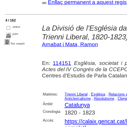
Enllaç permanent a aquest regis
4 / 162
La Divisió de l'Església da
select
print
Trienni Liberal, 1820-1823
Arnabat i Mata, Ramon
Text complet
En:
114151
Església, societat i
Actes del IV Congrés de la CCEP
Centres d'Estudis de Parla Catala
Matèries:
Trienni Liberal
;
Església
;
Relacions e
Anticlericalisme
;
Absolutisme
;
Clerg
Àmbit:
Catalunya
Cronologia:
1820 - 1823
Accés:
https://calaix.gencat.ca