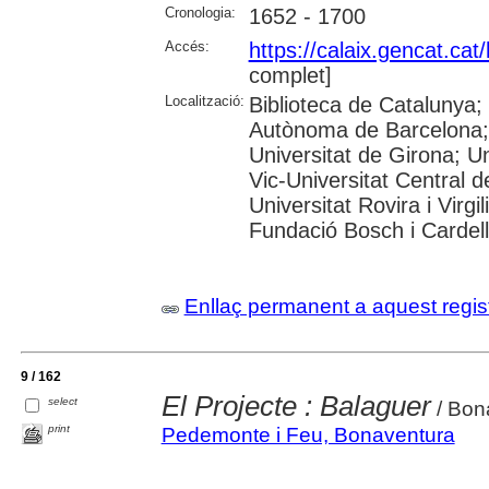
Cronologia:
1652 - 1700
Accés:
https://calaix.gencat.ca
complet]
Localització:
Biblioteca de Catalunya;
Autònoma de Barcelona; 
Universitat de Girona; Un
Vic-Universitat Central d
Universitat Rovira i Virg
Fundació Bosch i Cardell
Enllaç permanent a aquest regis
9 / 162
El Projecte : Balaguer
select
/ Bon
print
Pedemonte i Feu, Bonaventura