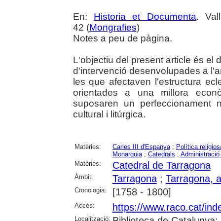
En:
Historia et Documenta
. Val
42 (
Mongrafies
)
Notes a peu de pàgina.
L'objectiu del present article és el
d'intervenció desenvolupades a l'a
les que afectaven l'estructura ecl
orientades a una millora econ
suposaren un perfeccionament ne
cultural i litúrgica.
Matèries:
Carles III d'Espanya
;
Política religios
Monarquia
;
Catedrals
;
Administració 
Matèries:
Catedral de Tarragona
Àmbit:
Tarragona
;
Tarragona, a
Cronologia:
[1758 - 1800]
Accés:
https://www.raco.cat/ind
Localització:
Biblioteca de Catalunya; 