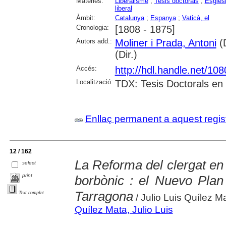
Matèries:
Liberalisme
;
Tesis doctorals
;
Esglés
liberal
Àmbit:
Catalunya
;
Espanya
;
Vaticà, el
Cronologia:
[1808 - 1875]
Autors add.:
Moliner i Prada, Antoni
(D
(Dir.)
Accés:
http://hdl.handle.net/10
Localització:
TDX: Tesis Doctorals en
Enllaç permanent a aquest regis
12 / 162
La Reforma del clergat en 
select
print
borbònic : el Nuevo Plan 
Tarragona
Text complet
/ Julio Luis Quílez M
Quílez Mata, Julio Luis