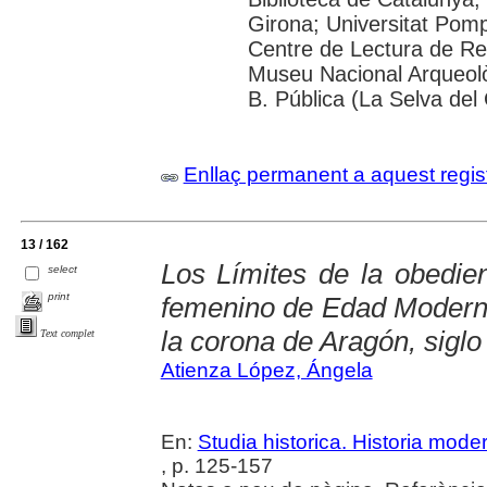
Girona; Universitat Pompe
Centre de Lectura de Re
Museu Nacional Arqueolò
B. Pública (La Selva del
Enllaç permanent a aquest regis
13 / 162
Los Límites de la obedie
select
print
femenino de Edad Moderna
la corona de Aragón, siglo
Text complet
Atienza López, Ángela
En:
Studia historica. Historia mode
, p. 125-157