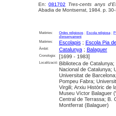
En:
081702
Tres-cents anys d'E
Abadia de Montserrat, 1984. p. 30
Matèries:
Ordes religiosos
;
Escola religiosa
;
P
d'ensenyament
Matèries:
Escolapis
;
Escola Pia d
Àmbit:
Catalunya
;
Balaguer
Cronologia:
[1699 - 1983]
Localització:
Biblioteca de Catalunya;
Nacional de Catalunya; 
Universitat de Barcelona;
Pompeu Fabra; Universita
Virgili; Arxiu Històric de
Museu Víctor Balaguer (Vi
Central de Terrassa; B. 
Montferrat (Balaguer)