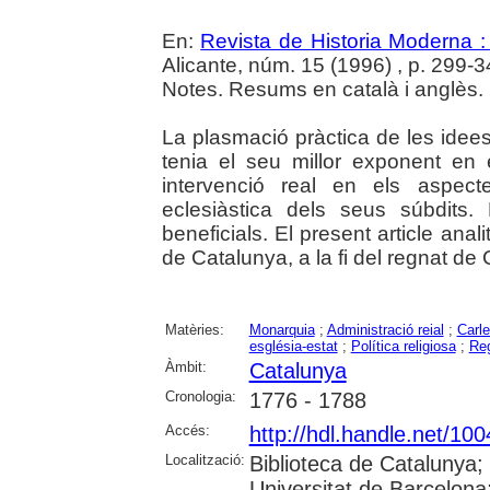
En:
Revista de Historia Moderna :
Alicante, núm. 15 (1996) , p. 299-
Notes. Resums en català i anglès.
La plasmació pràctica de les idee
tenia el seu millor exponent en 
intervenció real en els aspec
eclesiàstica dels seus súbdits.
beneficials. El present article an
de Catalunya, a la fi del regnat de C
Matèries:
Monarquia
;
Administració reial
;
Carle
església-estat
;
Política religiosa
;
Re
Àmbit:
Catalunya
Cronologia:
1776 - 1788
Accés:
http://hdl.handle.net/10
Localització:
Biblioteca de Catalunya;
Universitat de Barcelona;