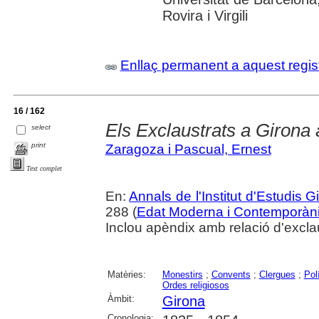
Rovira i Virgili
Enllaç permanent a aquest regis
16 / 162
Els Exclaustrats a Girona 
select
print
Zaragoza i Pascual, Ernest
Text complet
En:
Annals de l'Institut d'Estudis G
288 (
Edat Moderna i Contemporàn
Inclou apèndix amb relació d'exclau
Matèries:
Monestirs
;
Convents
;
Clergues
;
Polí
Ordes religiosos
Àmbit:
Girona
Cronologia: