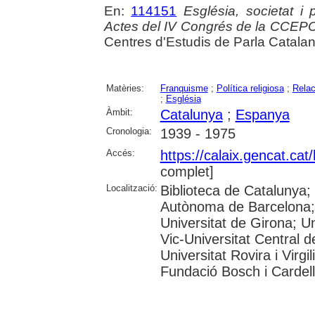
En:
114151
Església, societat i
Actes del IV Congrés de la CCEP
Centres d'Estudis de Parla Catala
Matèries:
Franquisme
;
Política religiosa
;
Relac
;
Església
Àmbit:
Catalunya
;
Espanya
Cronologia:
1939 - 1975
Accés:
https://calaix.gencat.ca
complet]
Localització:
Biblioteca de Catalunya;
Autònoma de Barcelona; 
Universitat de Girona; Un
Vic-Universitat Central d
Universitat Rovira i Virg
Fundació Bosch i Cardell