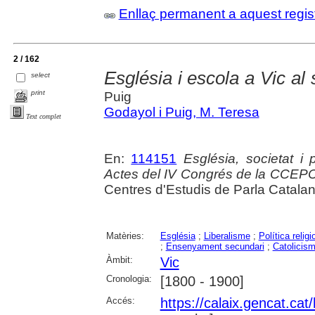
Enllaç permanent a aquest regis
2 / 162
Església i escola a Vic al
select
print
Puig
Godayol i Puig, M. Teresa
Text complet
En:
114151
Església, societat i
Actes del IV Congrés de la CCEP
Centres d'Estudis de Parla Catala
Matèries:
Església
;
Liberalisme
;
Política religi
;
Ensenyament secundari
;
Catolicis
Àmbit:
Vic
Cronologia:
[1800 - 1900]
Accés:
https://calaix.gencat.ca