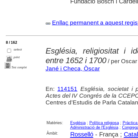
Fundació Bosch i Cardell
Enllaç permanent a aquest regis
8 / 162
Església, religiositat i i
select
print
entre 1652 i 1700
/ per Oscar
Jané i Checa, Òscar
Text complet
En:
114151
Església, societat i
Actes del IV Congrés de la CCEP
Centres d'Estudis de Parla Catala
Matèries:
Església
;
Política religiosa
;
Pràctica 
Administració de l'Església
;
Congrega
Àmbit:
Rosselló
- França ;
Cata