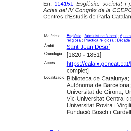
En:
114151
Església, societat i
Actes del IV Congrés de la CCEP
Centres d'Estudis de Parla Catala
Matèries:
Església
;
Administració local
;
Ajunt
religiosa
;
Pràctica religiosa
;
Dècada
Àmbit:
Sant Joan Despí
Cronologia:
[1820 - 1851]
Accés:
https://calaix.gencat.ca
complet]
Localització:
Biblioteca de Catalunya;
Autònoma de Barcelona; 
Universitat de Girona; Un
Vic-Universitat Central d
Universitat Rovira i Virg
Fundació Bosch i Cardell