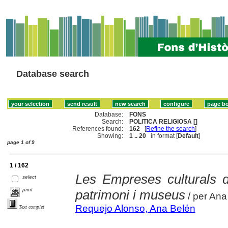
Database search
Database:
FONS
Search:
POLITICA RELIGIOSA []
References found:
162
[
Refine the search
]
Showing:
1 .. 20
in format [
Default
]
page 1 of 9
1 / 162
Les Empreses culturals de
select
print
patrimoni i museus
/ per Ana
Requejo Alonso, Ana Belén
Text complet