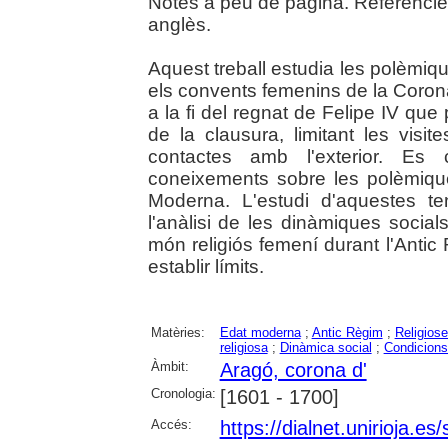
Notes a peu de pàgina. Referències
anglès.
Aquest treball estudia les polèmiq
els convents femenins de la Coron
a la fi del regnat de Felipe IV que
de la clausura, limitant les vis
contactes amb l'exterior. Es
coneixements sobre les polèmiqu
Moderna. L'estudi d'aquestes t
l'anàlisi de les dinàmiques social
món religiós femení durant l'Antic
establir límits.
Matèries:
Edat moderna
;
Antic Règim
;
Religios
religiosa
;
Dinàmica social
;
Condicions
Àmbit:
Aragó, corona d'
Cronologia:
[1601 - 1700]
Accés:
https://dialnet.unirioja.e