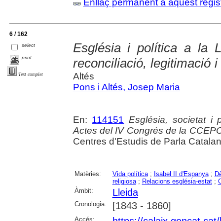
Enllaç permanent a aquest regis
6 / 162
Església i política a la 
select
print
reconciliació, legitimació i
Altés
Text complet
Pons i Altés, Josep Maria
En:
114151
Església, societat i
Actes del IV Congrés de la CCEP
Centres d'Estudis de Parla Catala
Matèries:
Vida política
;
Isabel II d'Espanya
;
D
religiosa
;
Relacions església-estat
;
C
Àmbit:
Lleida
Cronologia:
[1843 - 1860]
Accés:
https://calaix.gencat.ca