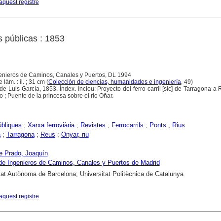
aquest registre
s públicas : 1853
genieros de Caminos, Canales y Puertos, DL 1994
 làm. : il. ; 31 cm (
Colección de ciencias, humanidades e ingeniería
, 49)
 de Luis García, 1853. Índex. Inclou: Proyecto del ferro-carril [sic] de Tarragona a 
; Puente de la princesa sobre el rio Oñar.
bliques
;
Xarxa ferroviària
;
Revistes
;
Ferrocarrils
;
Ponts
;
Rius
a
;
Tarragona
;
Reus
;
Onyar, riu
e Prado, Joaquín
de Ingenieros de Caminos, Canales y Puertos de Madrid
tat Autònoma de Barcelona; Universitat Politècnica de Catalunya
aquest registre