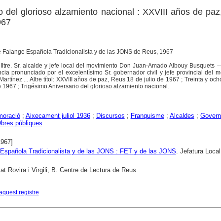
o del glorioso alzamiento nacional : XXVIII años de pa
967
e Falange Española Tradicionalista y de las JONS de Reus, 1967
Iltre. Sr. alcalde y jefe local del movimiento Don Juan-Amado Albouy Busquets -
incia pronunciado por el excelentísimo Sr. gobernador civil y jefe provincial del 
tínez ... Altre títol: XXVIII años de paz, Reus 18 de julio de 1967 ; Treinta y oc
e 1967 ; Trigésimo Aniversario del glorioso alzamiento nacional.
oració
;
Aixecament juliol 1936
;
Discursos
;
Franquisme
;
Alcaldes
;
Govern
bres públiques
1967]
Española Tradicionalista y de las JONS : FET y de las JONS
. Jefatura Local
tat Rovira i Virgili; B. Centre de Lectura de Reus
aquest registre