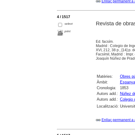
Enllaç permanent a 
4 / 1517
Revista de obra
select
print
Ed. facsím.
Madrid : Colegio de In
XVI, 212, 38 p., [14] p. de
Facsímil, Madrid : Impr.
Joaquín Núñez de Prado 
Matèries:
Obres pú
Àmbit:
Espany
Cronologia:
1853
Autors add.:
Núñez d
Autors add.:
Colegio 
Localització:
Universi
Enllaç permanent a 