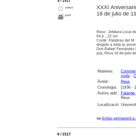
5 / 1517
XXXI Aniversari
select
18 de julio de 1
print
Reus : Jefatura Local d
64 p. ; 22 cm
Conté: Palabras del M. 
dirigido a toda la prov
Don Rafael Fernández Mar
paz, Reus 18 de julio d
Matèries:
Commem
civils
;
O
Àmbit:
Reus
Cronologia:
[1936 - 
Autors add.:
Falange 
Reus
Localització:
Universi
Enllaç permanent a 
6 / 1517