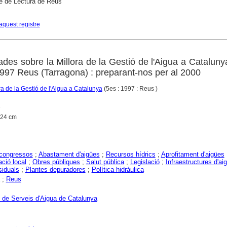
e de Lectura de Reus
aquest registre
es sobre la Millora de la Gestió de l'Aigua a Catalunya
997 Reus (Tarragona) : preparant-nos per al 2000
ra de la Gestió de l'Aigua a Catalunya
(5es : 1997 : Reus )
7
; 24 cm
congressos
;
Abastament d'aigües
;
Recursos hídrics
;
Aprofitament d'aigües
ció local
;
Obres públiques
;
Salut pública
;
Legislació
;
Infraestructures d'ai
siduals
;
Plantes depuradores
;
Política hidràulica
;
Reus
 de Serveis d'Aigua de Catalunya