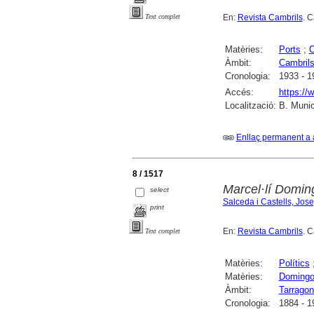
En:
Revista Cambrils
. C
Text complet
Matèries:
Ports
;
O
Àmbit:
Cambril
Cronologia:
1933 - 1
Accés:
https://
Localització:
B. Munic
Enllaç permanent a 
8 / 1517
Marcel·lí Doming
select
Salceda i Castells, Jos
print
En:
Revista Cambrils
. C
Text complet
Matèries:
Polítics
Matèries:
Domingo 
Àmbit:
Tarrago
Cronologia:
1884 - 1