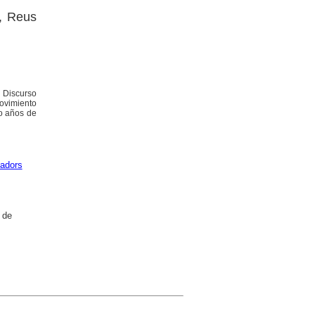
z, Reus
- Discurso
movimiento
ho años de
adors
 de