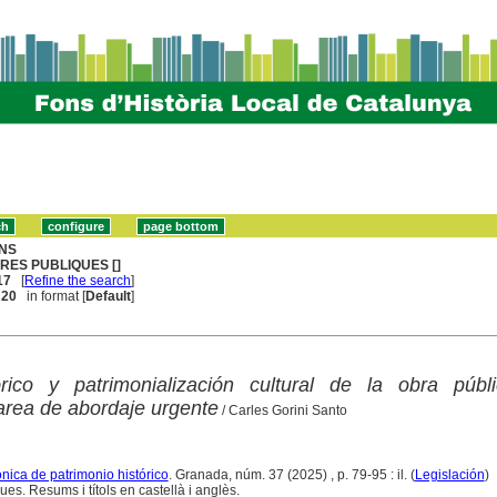
NS
RES PUBLIQUES []
17
[
Refine the search
]
. 20
in format [
Default
]
tórico y patrimonialización cultural de la obra públ
area de abordaje urgente
/ Carles Gorini Santo
rónica de patrimonio histórico
. Granada, núm. 37 (2025) , p. 79-95 : il. (
Legislación
)
ues. Resums i títols en castellà i anglès.