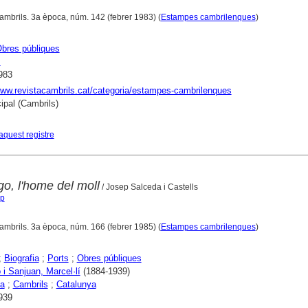
ambrils. 3a època, núm. 142 (febrer 1983) (
Estampes cambrilenques
)
bres públiques
s
983
www.revistacambrils.cat/categoria/estampes-cambrilenques
ipal (Cambrils)
aquest registre
o, l'home del moll
/ Josep Salceda i Castells
ep
ambrils. 3a època, núm. 166 (febrer 1985) (
Estampes cambrilenques
)
;
Biografia
;
Ports
;
Obres públiques
i Sanjuan, Marcel·lí
(1884-1939)
na
;
Cambrils
;
Catalunya
939