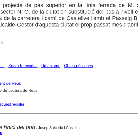
projecte de pas superior en la línia ferrada de M. S
sector N. O. de la ciutat en substitució del pas a nivell e
a de la carretera i camí de Castellvell amb el Passeig B
Alcalde-Gestor d'aquesta ciutat el prop passat mes d'abril
35
ils
;
Xarxa ferroviària
;
Urbanisme
;
Obres públiques
ent de Reus
e de Lectura de Reus
aquest registre
l'inici del port
/ Josep Salceda i Castells
ep