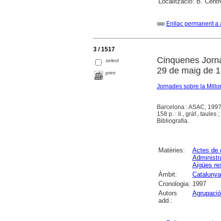
Localització:
B. Centr
Enllaç permanent a 
3 / 1517
Cinquenes Jornad
select
29 de maig de 1
print
Jornades sobre la Millo
Barcelona : ASAC, 199
158 p. : il., gràf., taules 
Bibliografia.
Matèries:
Actes de 
Administra
Aigües re
Àmbit:
Catalunya
Cronologia:
1997
Autors
Agrupació
add.: