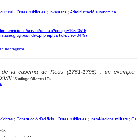
cultural
;
Obres públiques
;
Inventaris
;
Administració autonòmica
alnet.unirioja.es/servlet/articulo?codigo=10520515
vistaseug.ugr.es/index.php/erph/article/view/34797
aquest registre
 de la caserna de Reus (1751-1795) : un exemple 
XVIII
/ Santiago Oliveras i Prat
go
d'obres
;
Construcció d'edificis
;
Obres públiques
;
Instal·lacions militars
;
Ca
795