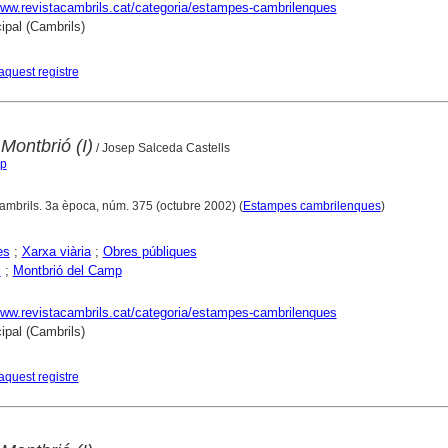
www.revistacambrils.cat/categoria/estampes-cambrilenques
ipal (Cambrils)
aquest registre
Montbrió (I)
/ Josep Salceda Castells
ep
Cambrils. 3a època, núm. 375 (octubre 2002) (
Estampes cambrilenques
)
es
;
Xarxa viària
;
Obres públiques
s
;
Montbrió del Camp
www.revistacambrils.cat/categoria/estampes-cambrilenques
ipal (Cambrils)
aquest registre