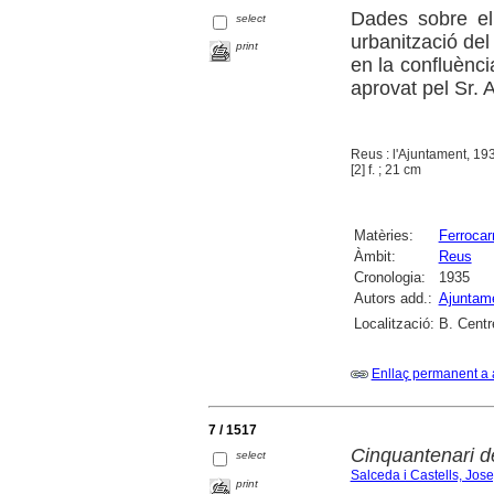
Dades sobre el 
select
urbanització del 
print
en la confluènci
aprovat pel Sr. 
Reus : l'Ajuntament, 19
[2] f. ; 21 cm
Matèries:
Ferrocarr
Àmbit:
Reus
Cronologia:
1935
Autors add.:
Ajuntam
Localització:
B. Centr
Enllaç permanent a 
7 / 1517
Cinquantenari de 
select
Salceda i Castells, Jos
print