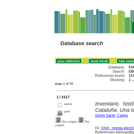
Database search
Database:
FO
Search:
OB
References found:
15
Showing:
1 .
page 1 of 76
1 / 1517
Inventario his
select
Cataluña. Una t
print
Gorini Santo, Carles
Text complet
Text
complet
En:
Erph : revista elect
Referències bibliogràfiq