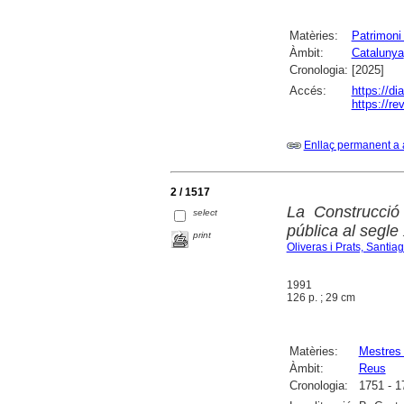
Matèries:
Patrimoni 
Àmbit:
Catalunya
Cronologia:
[2025]
Accés:
https://di
https://re
Enllaç permanent a 
2 / 1517
La Construcció
select
pública al segle 
print
Oliveras i Prats, Santia
1991
126 p. ; 29 cm
Matèries:
Mestres 
Àmbit:
Reus
Cronologia:
1751 - 1