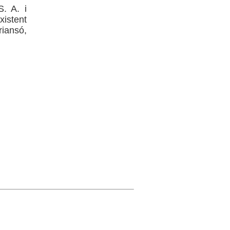
. A. i
xistent
riansó,