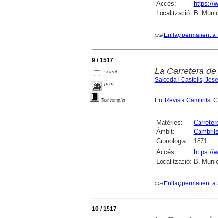
Accés:
https://
Localització:
B. Munic
Enllaç permanent a 
9 / 1517
La Carretera de 
select
Salceda i Castells, Jos
print
En:
Revista Cambrils
. 
Text complet
Matèries:
Carreter
Àmbit:
Cambril
Cronologia:
1871
Accés:
https://
Localització:
B. Munic
Enllaç permanent a 
10 / 1517