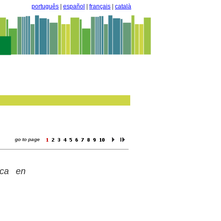
português
|
español
|
français
|
català
go to page
ica en