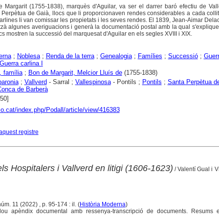
e Margarit (1755-1838), marquès d'Aguilar, va ser el darrer baró efectiu de Val
a Perpètua de Gaià, llocs que li proporcionaven rendes considerables a cada collita
carlines li van comissar les propietats i les seves rendes. El 1839, Jean-Aimar Delacr
tzà algunes averiguacions i generà la documentació postal amb la qual s'expliquen
 mostren la successió del marquesat d'Aguilar en els segles XVIII i XIX.
erna
;
Noblesa
;
Renda de la terra
;
Genealogia
;
Famílies
;
Successió
;
Guer
Guerra carlina I
 família
;
Bon de Margarit, Melcior Lluís de
(1755-1838)
baronia
;
Vallverd
- Sarral ;
Vallespinosa
- Pontils ;
Pontils
;
Santa Perpètua d
Conca de Barberà
850]
co.cat/index.php/Podall/article/view/416383
aquest registre
ls Hospitalers i Vallverd en litigi (1606-1623)
/ Valentí Gual i V
úm. 11 (2022) , p. 95-174 : il. (
Història Moderna
)
Inclou apèndix documental amb ressenya-transcripció de documents. Resums e