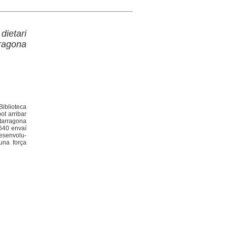
dietari
ragona
Biblioteca
ot arribar
 tarragona
1640 envaí
desenvolu-
una força