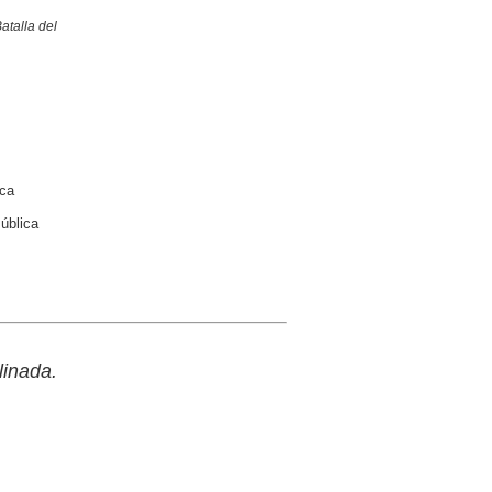
atalla del
eca
ública
inada.