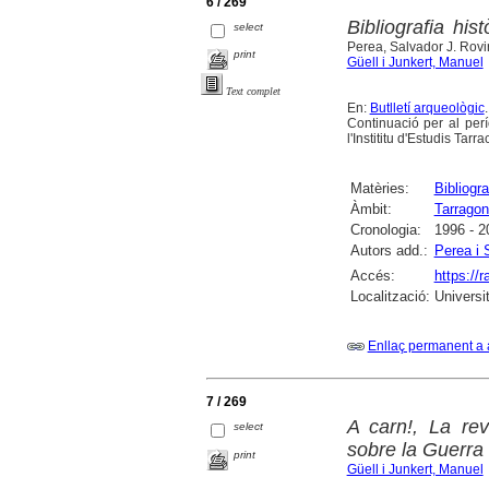
6 / 269
Bibliografia his
select
Perea, Salvador J. Rovi
print
Güell i Junkert, Manuel
Text complet
En:
Butlletí arqueològic
Continuació per al per
l'Instititu d'Estudis T
Matèries:
Bibliogra
Àmbit:
Tarragon
Cronologia:
1996 - 2
Autors add.:
Perea i 
Accés:
https://
Localització:
Universi
Enllaç permanent a 
7 / 269
A carn!, La rev
select
sobre la Guerra 
print
Güell i Junkert, Manuel