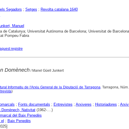
els Segadors
;
Setges
;
Revolta catalana 1640
s
Junkert, Manuel
ca de Catalunya; Universitat Autònoma de Barcelona; Universitat de Barcelona
tat Pompeu Fabra
aquest registre
jón Domènech
/ Manel Güell Junkert
ltural Informatiu de l'Arxiu General de la Diputació de Tarragona
. Tarragona, Núm.
trevista
)
comarcals
;
Fonts documentals
;
Entrevistes
;
Arxiveres
;
Historiadores
;
Arxiv
 Domènech, Nativitat
(1962-....)
marcal del Baix Penedès
 el
;
Baix Penedès
2025]