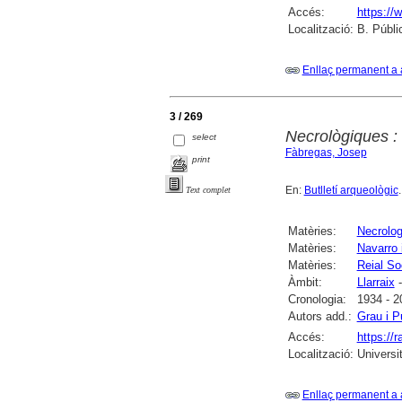
Accés:
https://
Localització:
B. Públi
Enllaç permanent a 
3 / 269
Necrològiques : 
select
Fàbregas, Josep
print
En:
Butlletí arqueològic
Text complet
Matèries:
Necrolog
Matèries:
Navarro i
Matèries:
Reial So
Àmbit:
Llarraix
-
Cronologia:
1934 - 2
Autors add.:
Grau i P
Accés:
https://
Localització:
Universi
Enllaç permanent a 