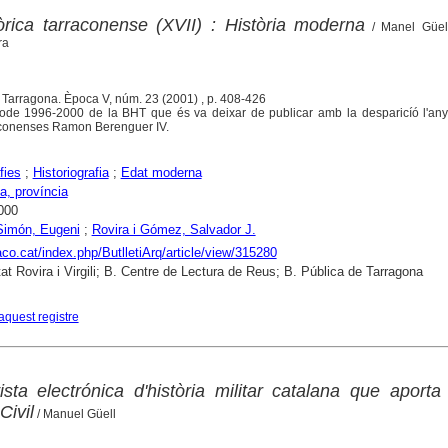
tòrica tarraconense (XVII) : Història moderna
/ Manel Güel
ra
. Tarragona. Època V, núm. 23 (2001) , p. 408-426
íode 1996-2000 de la BHT que és va deixar de publicar amb la desparicíó l'an
arraconenses Ramon Berenguer IV.
fies
;
Historiografia
;
Edat moderna
a, província
000
Simón, Eugeni
;
Rovira i Gómez, Salvador J.
raco.cat/index.php/ButlletiArq/article/view/315280
tat Rovira i Virgili; B. Centre de Lectura de Reus; B. Pública de Tarragona
aquest registre
ista electrónica d'història militar catalana que aport
Civil
/ Manuel Güell