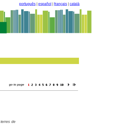
português
|
español
|
français
|
català
go to page
 terres de