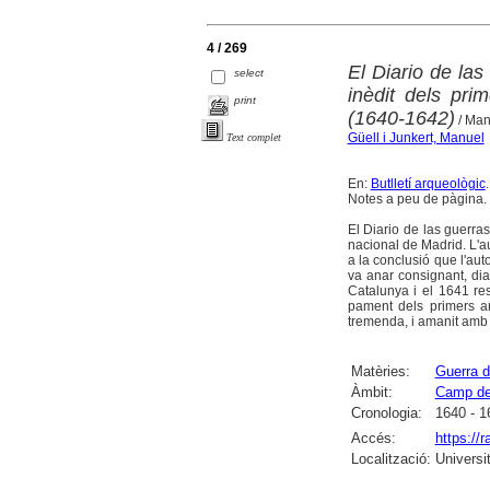
4 / 269
El Diario de la
select
inèdit dels pr
print
(1640-1642)
/ Man
Güell i Junkert, Manuel
Text complet
En:
Butlletí arqueològic
Notes a peu de pàgina.
El Diario de las guerra
nacional de Madrid. L'au
a la conclusió que l'aut
va anar consignant, dia 
Catalunya i el 1641 res
pament dels primers an
tremenda, i amanit amb c
Matèries:
Guerra d
Àmbit:
Camp de
Cronologia:
1640 - 1
Accés:
https://
Localització:
Universi