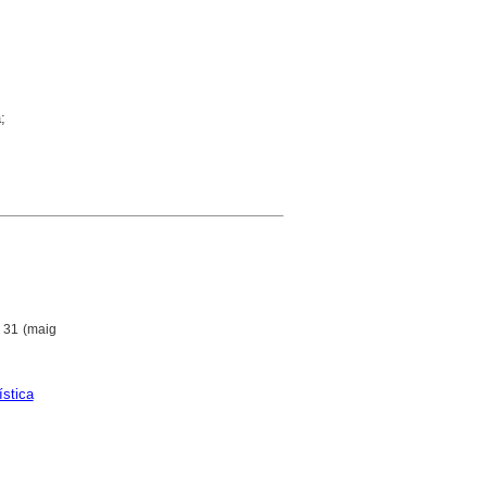
;
 31 (maig
ística