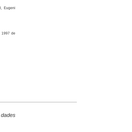
l, Eugeni
y 1997 de
a dades