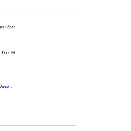
rdi López
y 1997 de
 Daniel
;