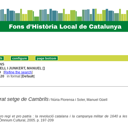
NS
ELL I JUNKERT, MANUEL []
9
[
Refine the search
]
. 20
in format [
Default
]
rat setge de Cambrils
/ Núria Florensa i Soler, Manuel Güell
ro regi et pro patria : la revolució catalana i la campanya militar de 1640 a les
 Òmnium Cultural, 2005. p. 197-209