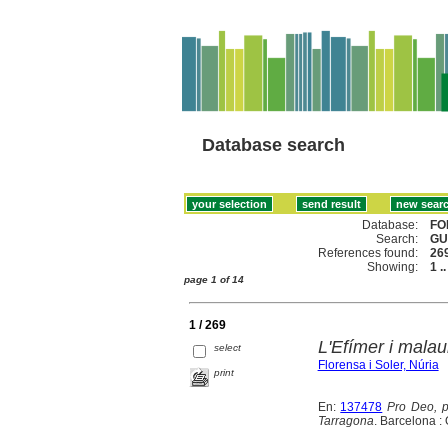
Database search
Database:
FO
Search:
GU
References found:
26
Showing:
1 .
page 1 of 14
1 / 269
L'Efímer i malau
select
Florensa i Soler, Núria
print
En:
137478
Pro Deo, p
Tarragona
. Barcelona :