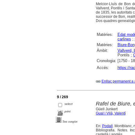
Melcior-Lluís de Bon d
Vallverd, Pontils i Sant
de 1835, les autoritats 
successor de Bon, reali
Dos quadres genealògics
Matèries:
Edat mod
carlines
;
Matèries:
Biure-Bon,
Àmbit:
Vallverd, 
Pontils ;
Cronologia:
[1750 - 1
Accés:
https://ra
Enllaç permanent a 
9 / 269
Rafel de Biure, e
select
Güell Junkert
print
Gual i Vilà, Valentí
Text complet
En:
Podall
. Montblanc, n
Bibliografia. Notes. 
castellà i anglès.