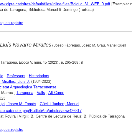
www.dipta.cat/sites/default/files/inline-files/Bolduc_31_WEB_0.pdf
[Exemplar c
ca de Tarragona; Biblioteca Marcel·lí Domingo (Tortosa)
aquest registre
Lluís Navarro Miralles
/ Josep Fàbregas, Josep M. Grau, Manel Güell
. Tarragona. Època V, núm. 45 (2023) , p. 265-268 : il
ia
;
Professors
;
Historiadors
 Miralles, Lluís J.
(1934-2023)
cietat Arqueològica Tarraconense
 Marroc ;
Tarragona
;
Valls
;
Alt Camp
023
ujol, Josep M. Tomàs
;
Güell i Junkert, Manuel
raco.cat/index.php/ButlletiArq/article/view/426817
tat Rovira i Virgili; B. Centre de Lectura de Reus; B. Pública de Tarragona
aquest registre