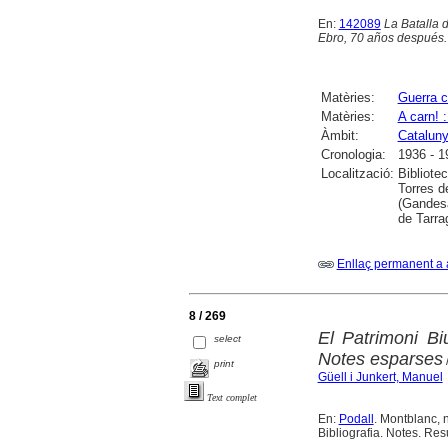
En:
142089
La Batalla d
Ebro, 70 años después. M
Matèries:
Guerra c
Matèries:
A carn! :
Àmbit:
Catalun
Cronologia:
1936 - 1
Localització:
Bibliote
Torres d
(Gandesa
de Tarra
Enllaç permanent a 
8 / 269
El Patrimoni Bi
select
Notes esparses
print
Güell i Junkert, Manuel
Text complet
En:
Podall
. Montblanc, n
Bibliografia. Notes. Res