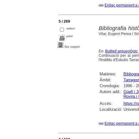
Enllaç permanent a 
5 / 269
Bibliografia his
select
Vilar, Eugeni Perea i Si
print
Text complet
En:
Butlletí arqueològic
Continuació per al per
l'Instititu d'Estudis T
Matèries:
Bibliogra
Àmbit:
Tarragon
Cronologia:
1996 - 2
Autors add.:
Güell i 
Rovira i
Accés:
https://
Localització:
Universi
Enllaç permanent a 