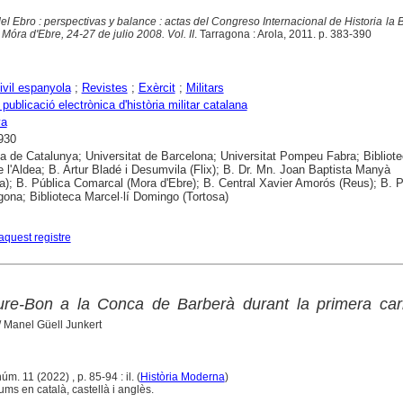
el Ebro : perspectivas y balance : actas del Congreso Internacional de Historia la B
óra d'Ebre, 24-27 de julio 2008. Vol. II
. Tarragona : Arola, 2011. p. 383-390
ivil espanyola
;
Revistes
;
Exèrcit
;
Militars
 publicació electrònica d'història militar catalana
ya
930
ca de Catalunya; Universitat de Barcelona; Universitat Pompeu Fabra; Bibliot
e l'Aldea; B. Artur Bladé i Desumvila (Flix); B. Dr. Mn. Joan Baptista Manyà
); B. Pública Comarcal (Mora d'Ebre); B. Central Xavier Amorós (Reus); B. P
gona; Biblioteca Marcel·lí Domingo (Tortosa)
aquest registre
ure-Bon a la Conca de Barberà durant la primera carl
/ Manel Güell Junkert
úm. 11 (2022) , p. 85-94 : il. (
Història Moderna
)
ums en català, castellà i anglès.