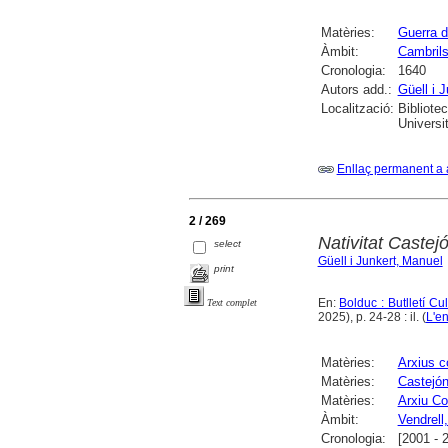
Matèries:
Guerra d
Àmbit:
Cambril
Cronologia:
1640
Autors add.:
Güell i 
Localització:
Bibliote
Universi
Enllaç permanent a 
2 / 269
Nativitat Caste
select
Güell i Junkert, Manuel
print
En:
Bolduc : Butlletí Cu
Text complet
2025), p. 24-28 : il. (
L'en
Matèries:
Arxius 
Matèries:
Castejón
Matèries:
Arxiu Co
Àmbit:
Vendrell,
Cronologia:
[2001 - 