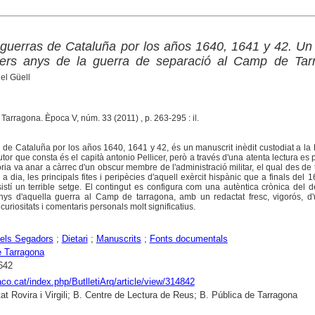
s guerras de Cataluña por los años 1640, 1641 y 42. Un 
imers anys de la guerra de separació al Camp de Tar
el Güell
. Tarragona. Època V, núm. 33 (2011) , p. 263-295 : il.
s de Cataluña por los años 1640, 1641 y 42, és un manuscrit inèdit custodiat a la 
tor que consta és el capità antonio Pellicer, però a través d'una atenta lectura es p
oria va anar a càrrec d'un obscur membre de l'administració militar, el qual des de
a dia, les principals fites i peripècies d'aquell exèrcit hispànic que a finals del 
istí un terrible setge. El contingut es configura com una autèntica crònica del 
ys d'aquella guerra al Camp de tarragona, amb un redactat fresc, vigorós, d'
uriositats i comentaris personals molt significatius.
els Segadors
;
Dietari
;
Manuscrits
;
Fonts documentals
 Tarragona
642
raco.cat/index.php/ButlletiArq/article/view/314842
tat Rovira i Virgili; B. Centre de Lectura de Reus; B. Pública de Tarragona