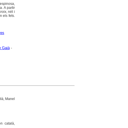
lespinosa,
. A partir
oix, nét i
 els fets.
res
e Gaià
-
ilà, Manel
n català,