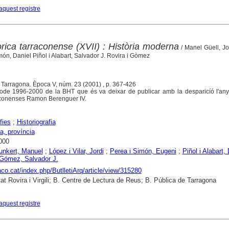
aquest registre
tòrica tarraconense (XVII) : Història moderna
/ Manel Güell, Jo
món, Daniel Piñol i Alabart, Salvador J. Rovira i Gòmez
. Tarragona. Època V, núm. 23 (2001) , p. 367-426
íode 1996-2000 de la BHT que és va deixar de publicar amb la desparicíó l'an
arraconenses Ramon Berenguer IV.
fies
;
Historiografia
a, província
000
Junkert, Manuel
;
López i Vilar, Jordi
;
Perea i Simón, Eugeni
;
Piñol i Alabart,
 Gómez, Salvador J.
raco.cat/index.php/ButlletiArq/article/view/315280
tat Rovira i Virgili; B. Centre de Lectura de Reus; B. Pública de Tarragona
aquest registre