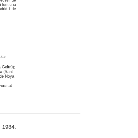
nedès i de
i fent una
drid i de
lar
 Geltrú);
la (Sant
 de Noya
ersitat
e 1984.