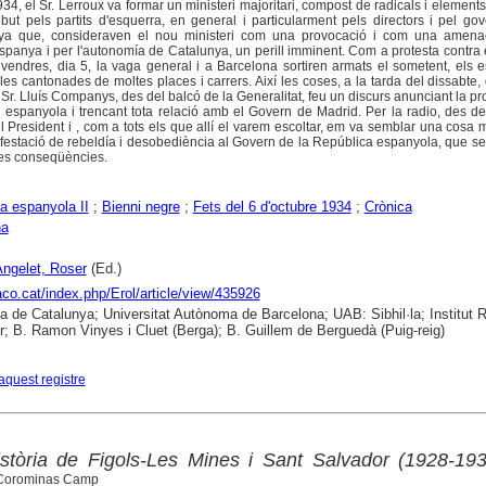
934, el Sr. Lerroux va formar un ministeri majoritari, compost de radicals i elements
ut pels partits d'esquerra, en general i particularment pels directors i pel go
nya que, consideraven el nou ministeri com una provocació i com una amena
spanya i per l'autonomía de Catalunya, un perill imminent. Com a protesta contra
divendres, dia 5, la vaga general i a Barcelona sortiren armats el sometent, els 
es cantonades de moltes places i carrers. Així les coses, a la tarda del dissabte, d
Sr. Lluís Companys, des del balcó de la Generalitat, feu un discurs anunciant la p
 espanyola i trencant tota relació amb el Govern de Madrid. Per la radio, des de
el President i , com a tots els que allí el varem escoltar, em va semblar una cosa m
nifestació de rebeldía i desobediència al Govern de la República espanyola, que 
ses conseqüències.
a espanyola II
;
Bienni negre
;
Fets del 6 d'octubre 1934
;
Crònica
na
ngelet, Roser
(Ed.)
raco.cat/index.php/Erol/article/view/435926
ca de Catalunya; Universitat Autònoma de Barcelona; UAB: Sibhil·la; Institut
; B. Ramon Vinyes i Cluet (Berga); B. Guillem de Berguedà (Puig-reig)
aquest registre
stòria de Figols-Les Mines i Sant Salvador (1928-193
 Corominas Camp