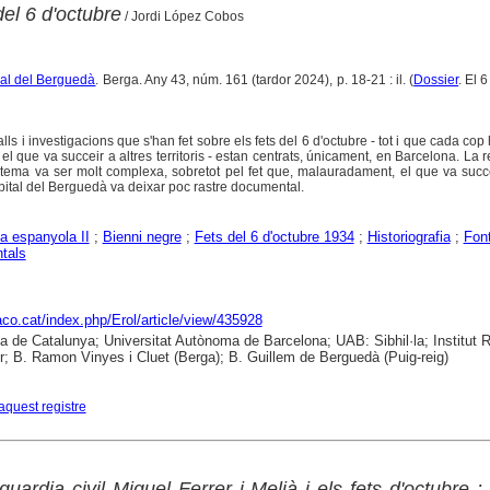
del 6 d'octubre
/ Jordi López Cobos
ural del Berguedà
. Berga. Any 43, núm. 161 (tardor 2024), p. 18-21 : il. (
Dossier
. El 
lls i investigacions que s'han fet sobre els fets del 6 d'octubre - tot i que cada cop
el que va succeir a altres territoris - estan centrats, únicament, en Barcelona. La 
tema va ser molt complexa, sobretot pel fet que, malauradament, el que va succ
pital del Berguedà va deixar poc rastre documental.
a espanyola II
;
Bienni negre
;
Fets del 6 d'octubre 1934
;
Historiografia
;
Fon
tals
raco.cat/index.php/Erol/article/view/435928
ca de Catalunya; Universitat Autònoma de Barcelona; UAB: Sibhil·la; Institut
; B. Ramon Vinyes i Cluet (Berga); B. Guillem de Berguedà (Puig-reig)
aquest registre
guardia civil Miquel Ferrer i Melià i els fets d'octubre : 