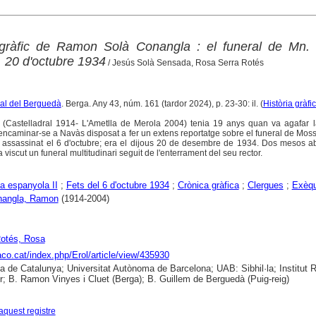
ogràfic de Ramon Solà Conangla : el funeral de Mn. 
. 20 d'octubre 1934
/ Jesús Solà Sensada, Rosa Serra Rotés
ural del Berguedà
. Berga. Any 43, núm. 161 (tardor 2024), p. 23-30: il. (
Història gràfi
Castelladral 1914- L'Ametlla de Merola 2004) tenia 19 anys quan va agafar 
va encaminar-se a Navàs disposat a fer un extens reportatge sobre el funeral de Mo
, assassinat el 6 d'octubre; era el dijous 20 de desembre de 1934. Dos mesos a
 viscut un funeral multitudinari seguit de l'enterrament del seu rector.
a espanyola II
;
Fets del 6 d'octubre 1934
;
Crònica gràfica
;
Clergues
;
Exèqu
nangla, Ramon
(1914-2004)
Rotés, Rosa
raco.cat/index.php/Erol/article/view/435930
ca de Catalunya; Universitat Autònoma de Barcelona; UAB: Sibhil·la; Institut
; B. Ramon Vinyes i Cluet (Berga); B. Guillem de Berguedà (Puig-reig)
aquest registre