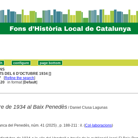
NS
TS DEL 6 D'OCTUBRE 1934 []
7
[
Refine the search
]
. 20
in format [
Default
]
bre de 1934 al Baix Penedès
/ Daniel Clusa Lagunas
ranca del Penedès, núm. 41 (2025) , p. 188-211 : il. (
Col·laboracions
)