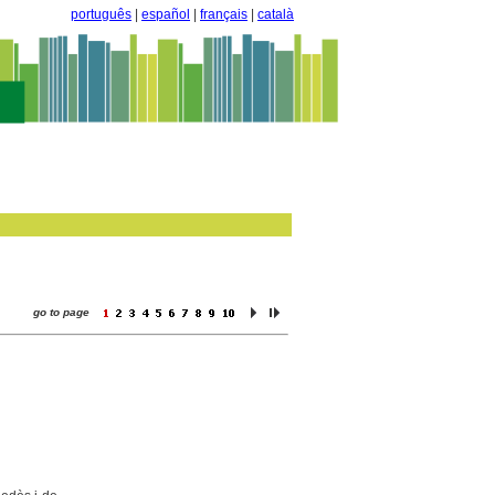
português
|
español
|
français
|
català
go to page