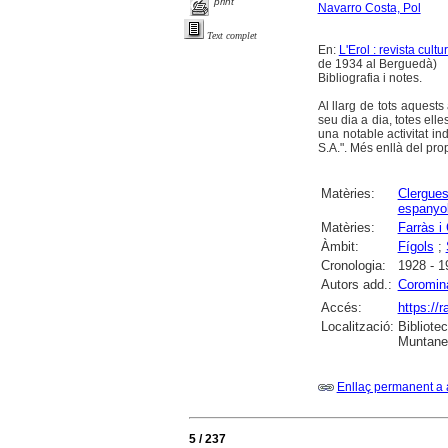
print
Navarro Costa, Pol
Text complet
En:
L'Erol : revista cult
de 1934 al Berguedà)
Bibliografia i notes.
Al llarg de tots aquest
seu dia a dia, totes ell
una notable activitat i
S.A.". Més enllà del pro
Matèries:
Clergue
espanyo
Matèries:
Farràs i
Àmbit:
Fígols
;
Cronologia:
1928 - 1
Autors add.:
Coromin
Accés:
https://
Localització:
Bibliote
Muntaner
Enllaç permanent a 
5 / 237