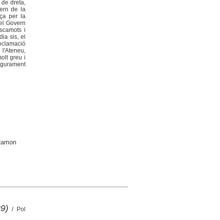
 de dreta,
vern de la
ça per la
 el Govern
escamots i
ia sis, el
roclamació
 l'Ateneu,
olt greu i
segurament
 Ramon
9)
/ Pol