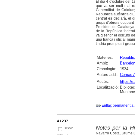
El día 4 d'octubre del 1
que va ser molt mal reb
Generalitat de Catalu
República autèntica d'E
central es declarà, el 
grups d'obrers ocupant l
President de Catalunya 
de la República federal
vaig sentir el discurs d
una franca i oficial ma
tindría promptes i gros
Matèries:
Repúblic
Àmbit:
Barcelo
Cronologia:
1934
Autors add.:
Comas A
Accés:
https://
Localització:
Bibliote
Muntaner
Enllaç permanent a 
4 / 237
Notes per la Hi
select
Navarro Costa, Jaume