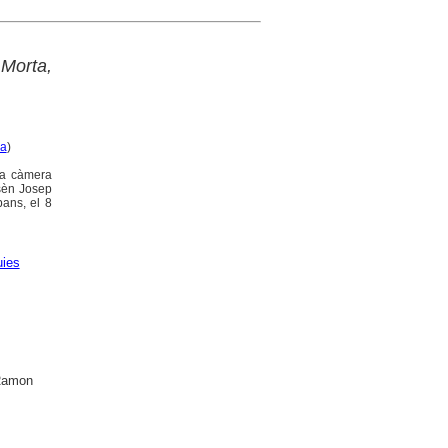
Morta,
ca
)
la càmera
ssèn Josep
bans, el 8
ies
 Ramon