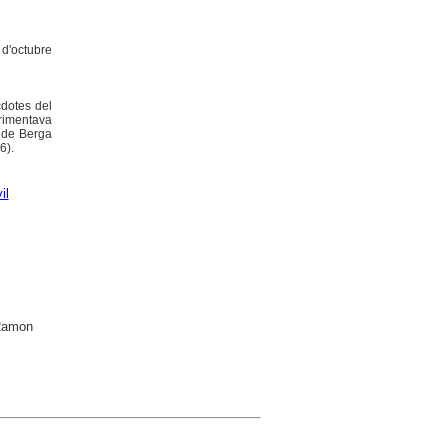
6 d'octubre
cdotes del
erimentava
s de Berga
6).
il
 Ramon