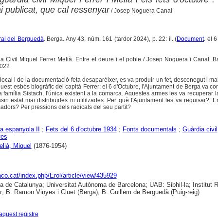
 publicat, que cal ressenyar
/ Josep Noguera Canal
tural del Berguedà
. Berga. Any 43, núm. 161 (tardor 2024), p. 22: il. (
Document
. el 
ia Civil Miquel Ferrer Melià. Entre el deure i el poble / Josep Noguera i Canal. B
2022
 local i de la documentació feta desaparèixer, es va produir un fet, desconegut i mai
est esbós biogràfic del capità Ferrer: el 6 d'Octubre, l'Ajuntament de Berga va con
a família Sistach, l'única existent a la comarca. Aquestes armes les va recuperar 
in estat mai distribuïdes ni utilitzades. Per què l'Ajuntament les va requisar?. E
sadors? Per pressions dels radicals del seu partit?
a espanyola II
;
Fets del 6 d'octubre 1934
;
Fonts documentals
;
Guàrdia civil
yes
elià, Miquel
(1876-1954)
raco.cat/index.php/Erol/article/view/435929
ca de Catalunya; Universitat Autònoma de Barcelona; UAB: Sibhil·la; Institut
; B. Ramon Vinyes i Cluet (Berga); B. Guillem de Berguedà (Puig-reig)
aquest registre