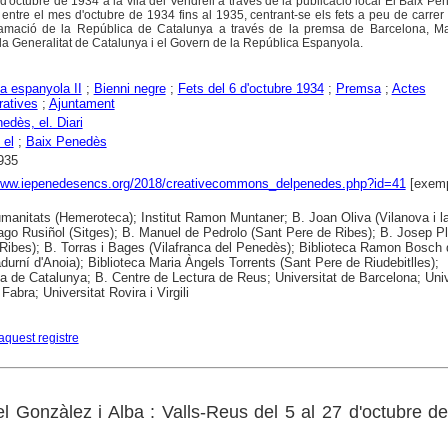
ts d'octubre de 1934 a la vila del Vendrell a través de la publicació local El Baix Pe
 entre el mes d'octubre de 1934 fins al 1935, centrant-se els fets a peu de carrer 
lamació de la República de Catalunya a través de la premsa de Barcelona, Ma
a Generalitat de Catalunya i el Govern de la República Espanyola.
a espanyola II
;
Bienni negre
;
Fets del 6 d'octubre 1934
;
Premsa
;
Actes
ratives
;
Ajuntament
edès, el. Diari
 el
;
Baix Penedès
935
/www.iepenedesencs.org/2018/creativecommons_delpenedes.php?id=41
[exemp
anitats (Hemeroteca); Institut Ramon Muntaner; B. Joan Oliva (Vilanova i la
ago Rusiñol (Sitges); B. Manuel de Pedrolo (Sant Pere de Ribes); B. Josep P
Ribes); B. Torras i Bages (Vilafranca del Penedès); Biblioteca Ramon Bosch
durní d'Anoia); Biblioteca Maria Àngels Torrents (Sant Pere de Riudebitlles);
ca de Catalunya; B. Centre de Lectura de Reus; Universitat de Barcelona; Univ
abra; Universitat Rovira i Virgili
aquest registre
 Gonzàlez i Alba : Valls-Reus del 5 al 27 d'octubre d