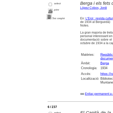
Berga i els fets 
select
López Cobos, Jordi
print
En:
L'Erol : revista cult
Text complet
de 1934 al Berguedà)
Notes.
La gran majoria de treba
personal interessant en 
documentació sobre el 
octubre de 1934 a la ca
Matèries:
Repúblic
documen
Àmbit:
Berga
Cronologia:
1934
Accés:
https://
Localització:
Bibliote
Muntaner
Enllaç permanent a 
6 / 237
El Capità de la 
select