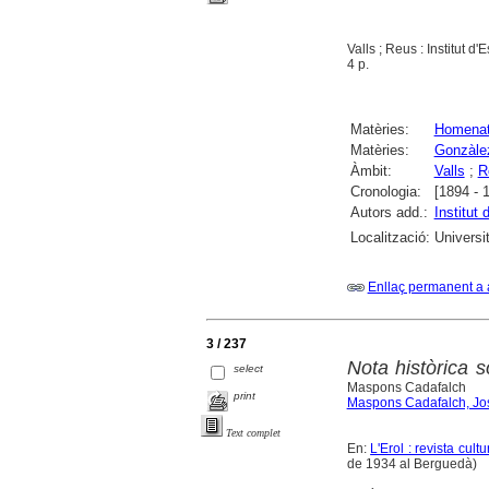
Valls ; Reus : Institut d
4 p.
Matèries:
Homena
Matèries:
Gonzàlez
Àmbit:
Valls
;
R
Cronologia:
[1894 - 
Autors add.:
Institut 
Localització:
Universi
Enllaç permanent a 
3 / 237
Nota històrica 
select
Maspons Cadafalch
print
Maspons Cadafalch, Jo
Text complet
En:
L'Erol : revista cul
de 1934 al Berguedà)