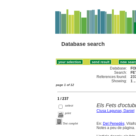
Database search
Database:
FO
Search:
FE
References found:
23
Showing:
1 .
page 1 of 12
1 / 237
Els Fets d'octu
select
Clusa Lagunas, Daniel
print
En:
Del Penedès
. Vilaf
Text complet
Notes a peu de pàgina.