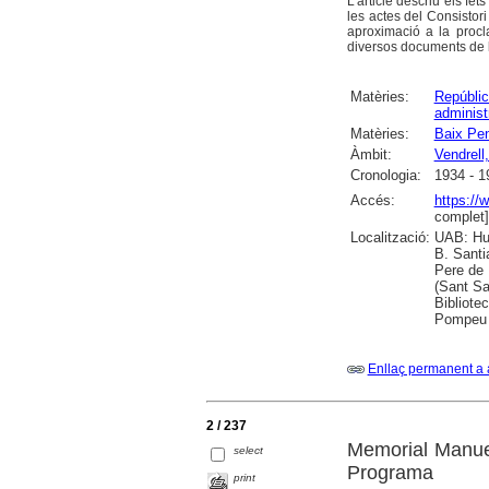
L'article descriu els fe
les actes del Consistori
aproximació a la proc
diversos documents de l
Matèries:
Repúblic
administ
Matèries:
Baix Pen
Àmbit:
Vendrell,
Cronologia:
1934 - 1
Accés:
https:/
complet]
Localització:
UAB: Hum
B. Santi
Pere de 
(Sant Sa
Bibliote
Pompeu F
Enllaç permanent a 
2 / 237
Memorial Manuel
select
Programa
print