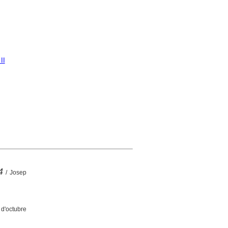
II
4
/ Josep
6 d'octubre