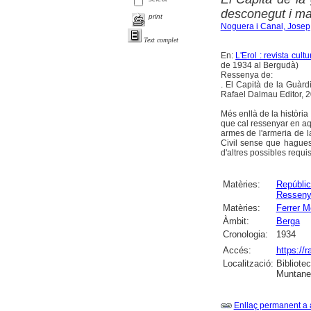
desconegut i mai
print
Noguera i Canal, Josep
Text complet
En:
L'Erol : revista cul
de 1934 al Bergudà)
Ressenya de:
. El Capità de la Guàrd
Rafael Dalmau Editor, 
Més enllà de la història
que cal ressenyar en aqu
armes de l'armeria de l
Civil sense que haguess
d'altres possibles requi
Matèries:
Repúblic
Ressen
Matèries:
Ferrer M
Àmbit:
Berga
Cronologia:
1934
Accés:
https://
Localització:
Bibliote
Muntaner
Enllaç permanent a 