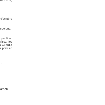
6 d'octubre
arcelona :
 publicat,
fiscar les
la Guardia
n previsió
;
 Ramon