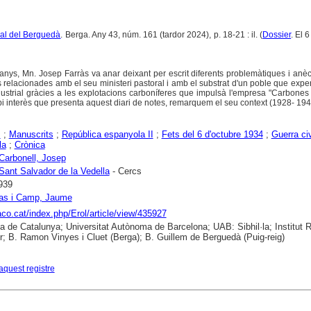
ural del Berguedà
. Berga. Any 43, núm. 161 (tardor 2024), p. 18-21 : il. (
Dossier
. El 
s anys, Mn. Josep Farràs va anar deixant per escrit diferents problemàtiques i anè
es relacionades amb el seu ministeri pastoral i amb el substrat d'un poble que exp
ndustrial gràcies a les explotacions carboníferes que impulsà l'empresa "Carbone
pi interès que presenta aquest diari de notes, remarquem el seu context (1928- 194
s
;
Manuscrits
;
República espanyola II
;
Fets del 6 d'octubre 1934
;
Guerra civ
la
;
Crònica
 Carbonell, Josep
Sant Salvador de la Vedella
- Cercs
939
as i Camp, Jaume
raco.cat/index.php/Erol/article/view/435927
ca de Catalunya; Universitat Autònoma de Barcelona; UAB: Sibhil·la; Institut
; B. Ramon Vinyes i Cluet (Berga); B. Guillem de Berguedà (Puig-reig)
aquest registre