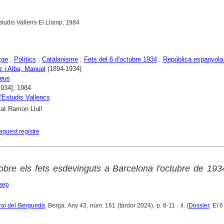
'Estudis Vallens-El Llamp, 1984
tge
;
Polítics
;
Catalanisme
;
Fets del 6 d'octubre 1934
;
República espanyola 
 i Alba, Manuel
(1894-1934)
eus
1934]; 1984
d'Estudis Vallencs
tat Ramon Llull
aquest registre
sobre els fets esdevinguts a Barcelona l'octubre de 193
sep
tural del Berguedà
. Berga. Any 43, núm. 161 (tardor 2024), p. 8-11 : il. (
Dossier
. El 