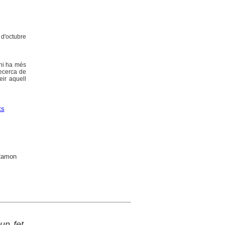
6 d'octubre
 hi ha més
recerca de
eir aquell
ts
 Ramon
un fet,