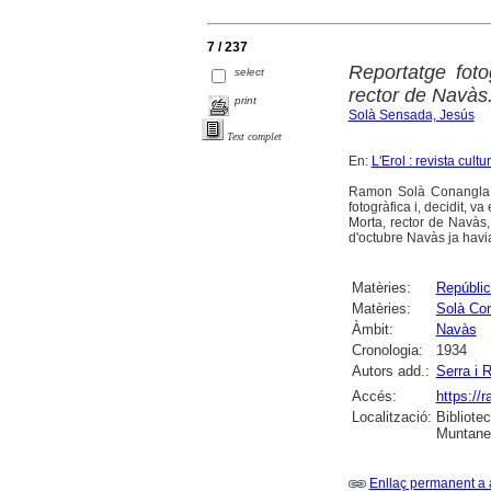
7 / 237
Reportatge fot
select
rector de Navàs
print
Solà Sensada, Jesús
Text complet
En:
L'Erol : revista cult
Ramon Solà Conangla (
fotogràfica i, decidit, 
Morta, rector de Navàs
d'octubre Navàs ja havia
Matèries:
Repúblic
Matèries:
Solà Co
Àmbit:
Navàs
Cronologia:
1934
Autors add.:
Serra i 
Accés:
https://
Localització:
Bibliote
Muntaner
Enllaç permanent a 