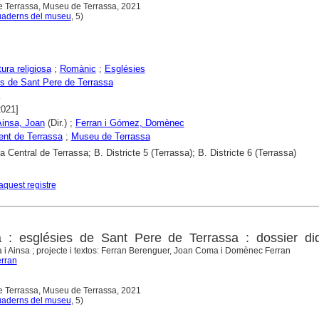
e Terrassa, Museu de Terrassa, 2021
aderns del museu
, 5)
ura religiosa
;
Romànic
;
Esglésies
s de Sant Pere de Terrassa
2021]
insa, Joan
(Dir.) ;
Ferran i Gómez, Domènec
nt de Terrassa
;
Museu de Terrassa
a Central de Terrassa; B. Districte 5 (Terrassa); B. Districte 6 (Terrassa)
aquest registre
 : esglésies de Sant Pere de Terrassa : dossier did
i Ainsa ; projecte i textos: Ferran Berenguer, Joan Coma i Domènec Ferran
erran
e Terrassa, Museu de Terrassa, 2021
aderns del museu
, 5)