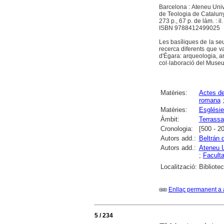
Barcelona : Ateneu Unive
de Teologia de Catalun
273 p., 67 p. de làm. : il.
ISBN 9788412499025
Les basíliques de la se
recerca diferents que 
d'Ègara: arqueologia, art
col·laboració del Museu
Matèries:
Actes d
romana
Matèries:
Esglésie
Àmbit:
Terrassa
Cronologia:
[500 - 2
Autors add.:
Beltrán 
Autors add.:
Ateneu U
;
Faculta
Localització:
Bibliote
Enllaç permanent a 
5 / 234