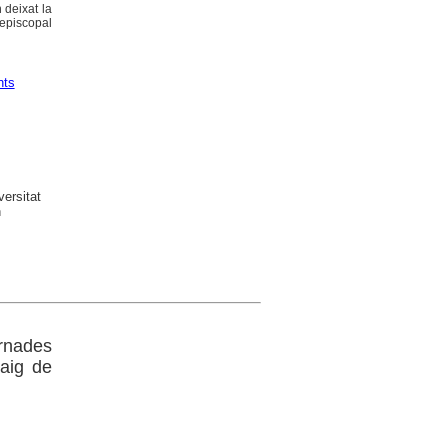
n deixat la
 episcopal
nts
versitat
n
ornades
maig de