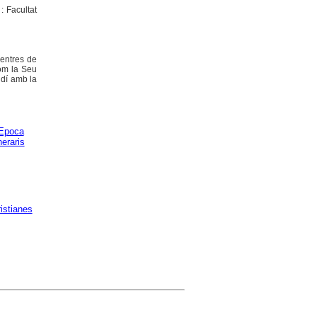
: Facultat
centres de
com la Seu
udí amb la
Epoca
neraris
ristianes