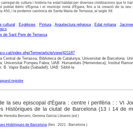
i carregat de cultura i història ha estat habitat per diverses civilitzacions que hi ha
 poblat ibèric d'Egosa i el municipi romà d'Ègara, fins a la creació de la seu
ny 450, i la posterior canònica de Santa Maria de Terrassa, al segle XII.
i cultural
;
Esglésies
;
Pintura
;
Arquitectura religiosa
;
Edat mitjana
;
Jacime
gics
s de Sant Pere de Terrassa
raco.cat/index.php/Terme/article/view/421187
ca Central de Terrassa; Biblioteca de Catalunya; Universitat de Barcelona; Uni
a; Universitat Pompeu Fabra; UAB: Humanitats (Hemeroteca); Institut Ramo
; B. Vapor Badia (Sabadell); UAB: Sibhil·la
aquest registre
e la seu episcopal d'Ègara : centre i perifèria : : VI J
es Històriques de la ciutat de Barcelona (13 i 14 de 
 de Heredia Bercero, Gemma Garcia Llinares (ed.)
ues Històriques de Barcelona
(6es : 2021 : Barcelona )