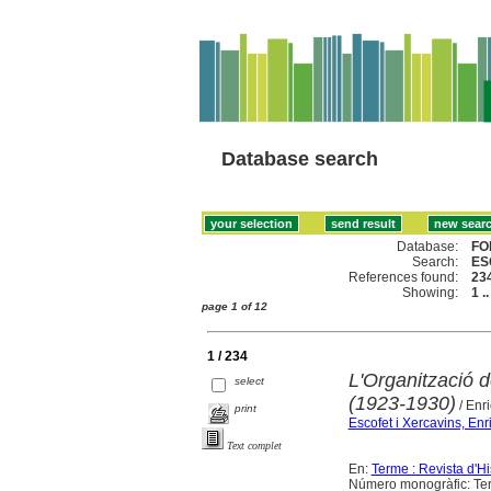
Database search
Database:
FO
Search:
ES
References found:
23
Showing:
1 .
page 1 of 12
1 / 234
L'Organització d
select
(1923-1930)
/ Enr
print
Escofet i Xercavins, Enr
Text complet
En:
Terme : Revista d'H
Número monogràfic: Ter