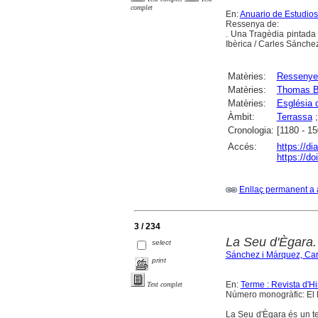
complet
En:
Anuario de Estudio
Ressenya de:
. Una Tragèdia pintada 
Ibèrica / Carles Sánche
Matèries:
Ressenye
Matèries:
Thomas B
Matèries:
Església 
Àmbit:
Terrassa
Cronologia:
[1180 - 15
Accés:
https://di
https://d
Enllaç permanent a 
3 / 234
La Seu d'Ègara. D
select
Sánchez i Márquez, Car
print
En:
Terme : Revista d'H
Text complet
Número monogràfic: El P
La Seu d'Ègara és un tes