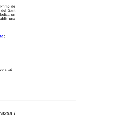
e Primo de
s del Sant
 dedica un
ablir una
at
;
versitat
n
rassa i