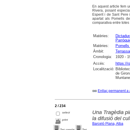
En aquest article fem u
Rivera, posant especia
Esperit i de Sant Pere 
apartat als Pomells de
comparativa entre totes
Matèries:
Dictadur
Parròqui
Matèries:
Pomells 
Àmbit:
Terrassa
Cronologia:
1920 - 1
Accés:
https://
Localització:
Bibliote
de Giron
Muntaner
Enllaç permanent a 
2 / 234
Una Tragèdia pi
select
la difusió del cu
print
Barceló Plana, Alba
Text complet
Text