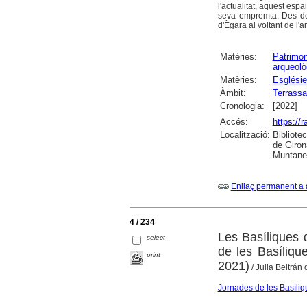
l'actualitat, aquest espa
seva empremta. Des del
d'Ègara al voltant de l'a
Matèries:
Patrimon
arqueolò
Matèries:
Esglésie
Àmbit:
Terrassa
Cronologia:
[2022]
Accés:
https://
Localització:
Bibliote
de Giron
Muntaner
Enllaç permanent a 
4 / 234
Les Basíliques d
select
de les Basíliqu
print
2021)
/ Julia Beltrán
Jornades de les Basíliq