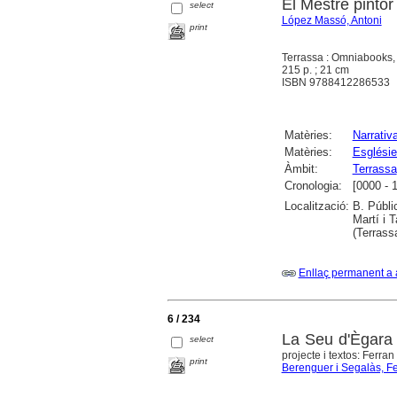
El Mestre pinto
select
López Massó, Antoni
print
Terrassa : Omniabooks,
215 p. ; 21 cm
ISBN 9788412286533
Matèries:
Narrativ
Matèries:
Esglésie
Àmbit:
Terrassa
Cronologia:
[0000 - 
Localització:
B. Públi
Martí i T
(Terrassa
Enllaç permanent a 
6 / 234
La Seu d'Ègara 
select
projecte i textos: Ferr
print
Berenguer i Segalàs, F