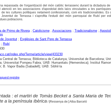
na repassada de l'organització del món catòlic terrassenc durant la dictadura d
l atenció en les associacions d'apostolat dels laics vinculades a les parròquie
i de les cultures polítiques netament confessionals, com els tradicionalistes. Es
 Joventut de Terrassa i s'aprofita l'estudi del món parroquial de Rubí per est
 dues poblacions.
a de Primo de Rivera
;
Catolicisme
;
Associacions
;
Tradicionalisme
;
Apostol
es
de Joventut
;
Esglésies de Sant Pere de Terrassa
;
Rubí
930
raco.cat/index.php/Terme/article/view/433230
ca Central de Terrassa; Biblioteca de Catalunya; Universitat de Barcelona; Uni
a; Universitat Pompeu Fabra; UAB: Humanitats (Hemeroteca); Institut Ramo
; B. Vapor Badia (Sabadell); UAB: Sibhil·la
aquest registre
ntada : el martiri de Tomàs Becket a Santa Maria de Ter
lte a la península Ibèrica
/ [Ressenya de:] Alba Barceló