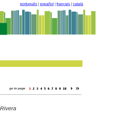
português
|
español
|
français
|
català
go to page
 Rivera