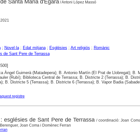
r de Santa Maria d'Ègara
/ Antoni López Massó
 2021
a
;
Novel·la
;
Edat mitjana
;
Esglésies
;
Art religiós
;
Romànic
s de Sant Pere de Terrassa
1500]
ca Àngel Guimerà (Matadepera); B. Antonio Martín (El Prat de Llobregat); B. 
auler (Rubí); Biblioteca Central de Terrassa; B. Districte 2 (Terrassa); B. Distr
); B. Districte 5 (Terrassa); B. Districte 6 (Terrassa); B. Vapor Badia (Sabadel
aquest registre
: esglésies de Sant Pere de Terrassa
/ coordinació: Joan Coma 
an Berenguer, Joan Coma i Domènec Ferran
erran