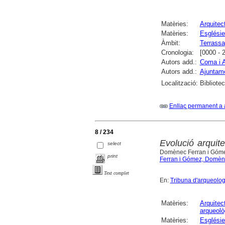
Matèries:
Arquitect
Matèries:
Esglésie
Àmbit:
Terrassa
Cronologia:
[0000 - 
Autors add.:
Coma i A
Autors add.:
Ajuntame
Localització:
Bibliote
Enllaç permanent a 
8 / 234
Evolució arquit
select
Domènec Ferran i Gómez,
print
Ferran i Gómez, Domè
Text complet
En:
Tribuna d'arqueolog
Matèries:
Arquitect
arqueolò
Matèries:
Esglésie