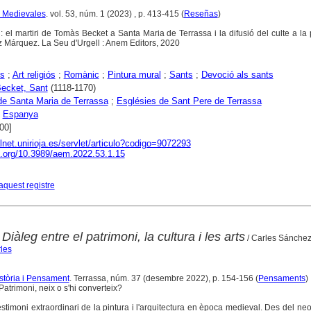
s Medievales
. vol. 53, núm. 1 (2023) , p. 413-415 (
Reseñas
)
: el martiri de Tomàs Becket a Santa Maria de Terrassa i la difusió del culte a la
z Márquez. La Seu d'Urgell : Anem Editors, 2020
s
;
Art religiós
;
Romànic
;
Pintura mural
;
Sants
;
Devoció als sants
ecket, Sant
(1118-1170)
de Santa Maria de Terrassa
;
Esglésies de Sant Pere de Terrassa
;
Espanya
00]
alnet.unirioja.es/servlet/articulo?codigo=9072293
oi.org/10.3989/aem.2022.53.1.15
aquest registre
iàleg entre el patrimoni, la cultura i les arts
/ Carles Sánche
les
istòria i Pensament
. Terrassa, núm. 37 (desembre 2022), p. 154-156 (
Pensaments
)
atrimoni, neix o s'hi converteix?
timoni extraordinari de la pintura i l'arquitectura en època medieval. Des del neolí