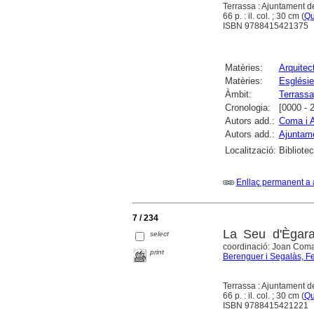
Terrassa : Ajuntament d
66 p. : il. col. ; 30 cm (
Qu
ISBN 9788415421375
Matèries:
Arquitect
Matèries:
Esglésie
Àmbit:
Terrassa
Cronologia:
[0000 - 
Autors add.:
Coma i A
Autors add.:
Ajuntame
Localització:
Bibliotec
Enllaç permanent a 
7 / 234
La Seu d'Ègara
select
coordinació: Joan Coma 
print
Berenguer i Segalàs, F
Terrassa : Ajuntament d
66 p. : il. col. ; 30 cm (
Qu
ISBN 9788415421221