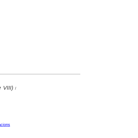
 VIII)
/
cions