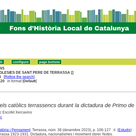
NS
GLESIES DE SANT PERE DE TERRASSA []
4
[
Refine the search
]
. 20
in format [
Default
]
els catòlics terrassencs durant la dictadura de Primo de
ic Escofet Xercavins
ic
istòria i Pensament
. Terrassa, núm. 38 (desembre 2023), p. 106-127 : il. (
Estudis
)
rassa 1923-1931. Dictadura, nacionalismes i moviment obrer. Notes.