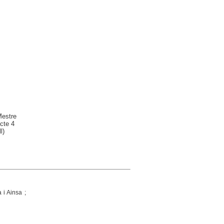
Mestre
icte 4
l)
i Ainsa ;