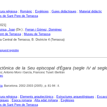
ura religiosa
;
Romànic
;
Esglésies
;
Guies didàctiques
;
Material didàctic
s de Sant Pere de Terrassa
2021]
insa, Joan
(Dir.) ;
Ferran i Gómez, Domènec
nt de Terrassa
;
Museu de Terrassa
ca Central de Terrassa; B. Districte 4 (Terrassa)
aquest registre
ectònica de la Seu episcopal d'Ègara (segle IV al segle
 Antonio Moro i García, Francesc Tuset i Bertrán
nec
ia
. Barcelona. 2002-2003 (2005) , p. 81-94 : il.
ura religiosa
;
Elements arquitectònics
;
Estructures arqueològiques
;
Excava
giques
;
Epoca romana
;
Alta edat mitjana
;
Esglésies
s de Sant Pere de Terrassa