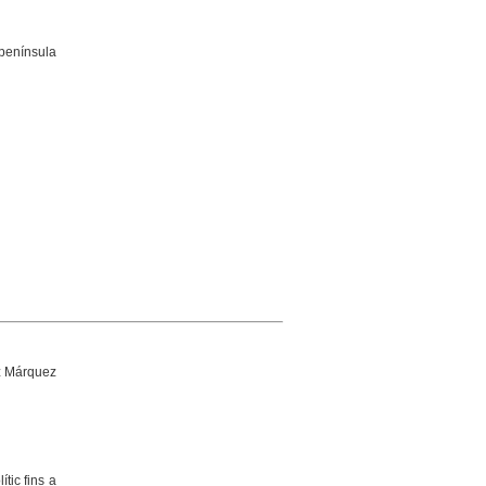
 península
z Márquez
tic fins a