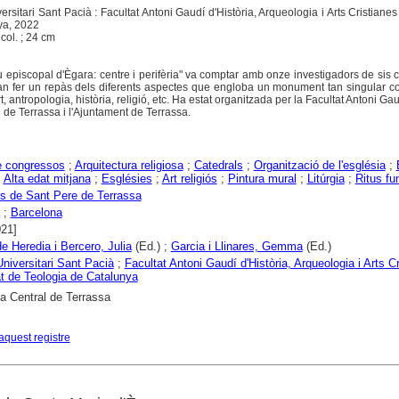
rsitari Sant Pacià : Facultat Antoni Gaudí d'Història, Arqueologia i Arts Cristianes 
ya, 2022
 col. ; 24 cm
u episcopal d'Ègara: centre i perifèria" va comptar amb onze investigadors de sis 
van fer un repàs dels diferents aspectes que engloba un monument tan singular 
, antropologia, història, religió, etc. Ha estat organitzada per la Facultat Antoni Ga
 de Terrassa i l'Ajuntament de Terrassa.
e congressos
;
Arquitectura religiosa
;
Catedrals
;
Organització de l'església
;
;
Alta edat mitjana
;
Esglésies
;
Art religiós
;
Pintura mural
;
Litúrgia
;
Ritus fu
s de Sant Pere de Terrassa
;
Barcelona
021]
de Heredia i Bercero, Julia
(Ed.) ;
Garcia i Llinares, Gemma
(Ed.)
niversitari Sant Pacià
;
Facultat Antoni Gaudí d'Història, Arqueologia i Arts C
t de Teologia de Catalunya
ca Central de Terrassa
aquest registre