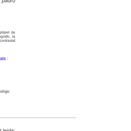
l padró
italet de
gràfic, la
contrastat
ques
;
ològic
Lleida: