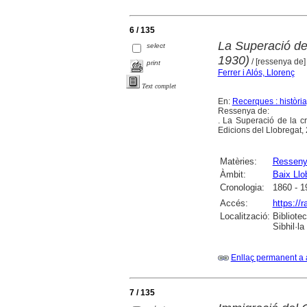
6 / 135
La Superació de 
select
1930)
/ [ressenya de]
print
Ferrer i Alós, Llorenç
Text complet
En:
Recerques : història
Ressenya de:
. La Superació de la cr
Edicions del Llobregat,
Matèries:
Ressen
Àmbit:
Baix Llo
Cronologia:
1860 - 1
Accés:
https://
Localització:
Bibliote
Sibhil·la
Enllaç permanent a 
7 / 135