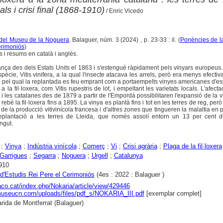
als i crisi final (1868-1910)
/ Enric Vicedo
a del Museu de la Noguera
. Balaguer, núm. 3 (2024) , p. 23-33 : il. (
Ponències de l
erimoniós
)
ls i resums en català i anglès.
França des dels Estats Units el 1863 i s'estengué ràpidament pels vinyars europeus
pècie, Vitis vinifera, a la qual l'insecte atacava les arrels, però era menys efectiva
iu pel qual la replantada es feu emprant com a portaempelts vinyes americanes d'e
 a la fil·loxera, com Vitis rupestris de lot, i empeltant les varietats locals. L'afect
i les catalanes des de 1879 a partir de l'Empordà possibilitaren l'expansió de la v
rebé la fil·loxera fins a 1895. La vinya es plantà fins i tot en les terres de reg, per
 de la producció vitivinícola francesa i d'altres zones que tingueren la malaltia en p
 replantació a les terres de Lleida, que només assolí entorn un 13 per cent 
ngut.
;
Vinya
;
Indústria vinícola
;
Comerç
;
Vi
;
Crisi agrària
;
Plaga de la fil·loxera
Garrigues
;
Segarra
;
Noguera
;
Urgell
;
Catalunya
910
d'Estudis Rei Pere el Cerimoniós
(4es : 2022 : Balaguer )
raco.cat/index.php/Nokaria/article/view/429446
museucn.com/uploads/files/pdf_s/NOKARIA_III.pdf
[exemplar complet]
rida de Montferrat (Balaguer)