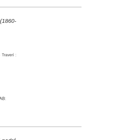
 (1860-
 Traverí :
UAB: