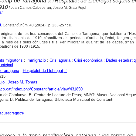
Camp de Tarragona a l'Hospitalet de Llobregat segons e
1910
/ Joan Camós Cabecerán, Josep M. Grau Pujol
an
í
. Constantí, núm. 40 (2024) , p. 233-257 : il.
 originaris de les tres comarques del Camp de Tarragona, que habiten a l'Hosp
ró d'habitants de 1910, s'analitzen els períodes d'arribada, l'edat, l'origen geo
l, a més dels seus cònjuges i fills. Per millorar la qualitat de les dades, s'han 
 padrons de 1900 i 1915.
s migratoris
;
Immigració
;
Crisi agrària
;
Crisi econòmica
;
Dades estadísti
nicipal
 Tarragona
;
Hospitalet de Llobregat, l'
915
ujol, Josep M. Tomàs
raco.cat/index.php/Constanti/article/view/431850
ca de Catalunya; B. Centre de Lectura de Reus; MNAT: Museu Nacional Arque
gona; B. Pública de Tarragona; Biblioteca Municipal de Constantí
aquest registre
l·loxera a la zona mediterrània catalana : les terres de 