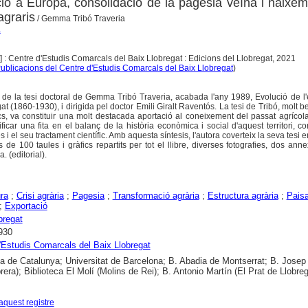
ció a Europa, consolidació de la pagesia veïna i naixe
agraris
/ Gemma Tribó Traveria
a
] : Centre d'Estudis Comarcals del Baix Llobregat : Edicions del Llobregat, 2021
ublicacions del Centre d'Estudis Comarcals del Baix Llobregat
)
is de la tesi doctoral de Gemma Tribó Traveria, acabada l'any 1989, Evolució de l'
at (1860-1930), i dirigida pel doctor Emili Giralt Raventós. La tesi de Tribó, molt 
s, va constituir una molt destacada aportació al coneixement del passat agrícol
ificar una fita en el balanç de la història econòmica i social d'aquest territori, c
 el seu tractament científic. Amb aquesta síntesis, l'autora coverteix la seva tesi en
de 100 taules i gràfics repartits per tot el llibre, diverses fotografies, dos ann
a. (editorial).
ura
;
Crisi agrària
;
Pagesia
;
Transformació agrària
;
Estructura agrària
;
Pais
;
Exportació
bregat
930
'Estudis Comarcals del Baix Llobregat
ca de Catalunya; Universitat de Barcelona; B. Abadia de Montserrat; B. Josep
rera); Biblioteca El Molí (Molins de Rei); B. Antonio Martín (El Prat de Llobreg
aquest registre