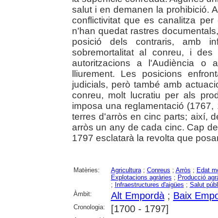
salut i en demanen la prohibició. 
conflictivitat que es canalitza per 
n'han quedat rastres documentals, 
posició dels contraris, amb i
sobremortalitat al conreu, i des 
autoritzacions a l'Audiència o 
lliurement. Les posicions enfr
judicials, però també amb actuaci
conreu, molt lucratiu per als prod
imposa una reglamentació (1767, 1
terres d'arròs en cinc parts; així,
arròs un any de cada cinc. Cap del
1797 esclatarà la revolta que posarà 
Matèries:
Agricultura
;
Conreus
;
Arròs
;
Edat m
Explotacions agràries
;
Producció agrà
;
Infraestructures d'aigües
;
Salut públ
Àmbit:
Alt Empordà
;
Baix Emp
Cronologia:
[1700 - 1797]