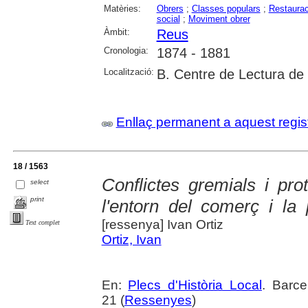
Matèries:
Obrers
;
Classes populars
;
Restaurac
social
;
Moviment obrer
Àmbit:
Reus
Cronologia:
1874 - 1881
Localització:
B. Centre de Lectura de
Enllaç permanent a aquest regis
18 / 1563
Conflictes gremials i pr
select
print
l'entorn del comerç i la
[ressenya] Ivan Ortiz
Text complet
Ortiz, Ivan
En:
Plecs d'Història Local
. Barc
21 (
Ressenyes
)