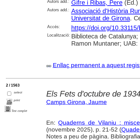
Autors add.:
Gifre i Ribas, Pere
(Ed.)
Autors add.:
Associació d'Història Ru
Universitat de Girona
. C
Accés:
https://doi.org/10.3311
Localització:
Biblioteca de Catalunya; 
Ramon Muntaner; UAB: S
Enllaç permanent a aquest regis
2 / 1563
Els Fets d'octubre de 1934
select
print
Camps Girona, Jaume
Text complet
En:
Quaderns de Vilaniu : miscel
(novembre 2025), p. 21-52 (
Quader
Notes a peu de pàgina. Bibliografi