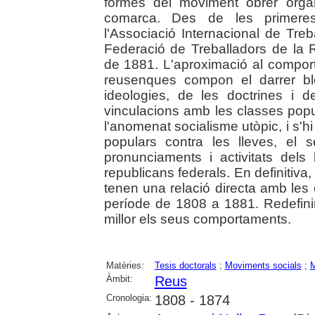
formes del moviment obrer organ
comarca. Des de les primeres
l'Associació Internacional de Treb
Federació de Treballadors de la
de 1881. L'aproximació al comport
reusenques compon el darrer blo
ideologies, de les doctrines i 
vinculacions amb les classes popula
l'anomenat socialisme utòpic, i s'h
populars contra les lleves, el s
pronunciaments i activitats dels 
republicans federals. En definitiva
tenen una relació directa amb les 
període de 1808 a 1881. Redefinir
millor els seus comportaments.
Matèries:
Tesis doctorals
;
Moviments socials
;
M
Àmbit:
Reus
Cronologia:
1808 - 1874