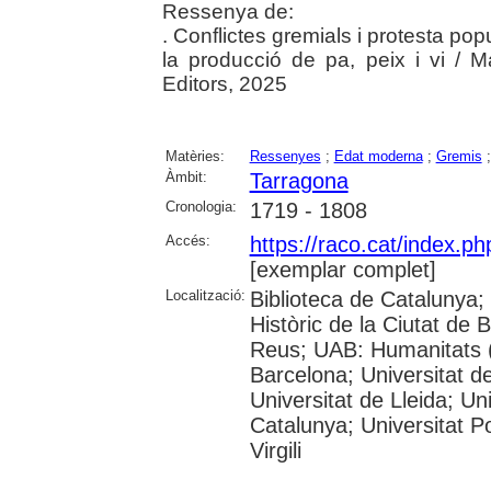
Ressenya de:
. Conflictes gremials i protesta pop
la producció de pa, peix i vi / 
Editors, 2025
Matèries:
Ressenyes
;
Edat moderna
;
Gremis
Àmbit:
Tarragona
Cronologia:
1719 - 1808
Accés:
https://raco.cat/index.p
[exemplar complet]
Localització:
Biblioteca de Catalunya;
Històric de la Ciutat de
Reus; UAB: Humanitats (
Barcelona; Universitat de
Universitat de Lleida; Un
Catalunya; Universitat P
Virgili