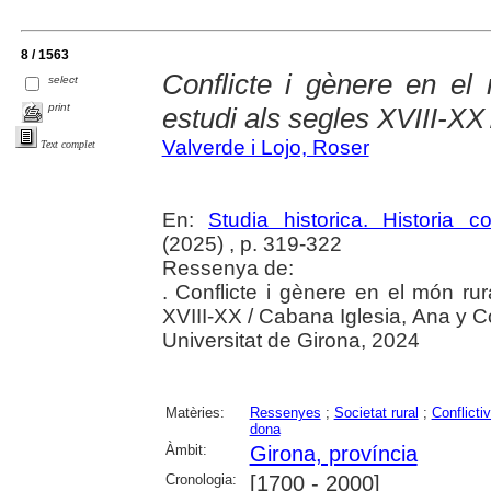
8 / 1563
Conflicte i gènere en el
select
print
estudi als segles XVIII-XX
Valverde i Lojo, Roser
Text complet
En:
Studia historica. Historia 
(2025) , p. 319-322
Ressenya de:
. Conflicte i gènere en el món rur
XVIII-XX / Cabana Iglesia, Ana y C
Universitat de Girona, 2024
Matèries:
Ressenyes
;
Societat rural
;
Conflictiv
dona
Àmbit:
Girona, província
Cronologia:
[1700 - 2000]