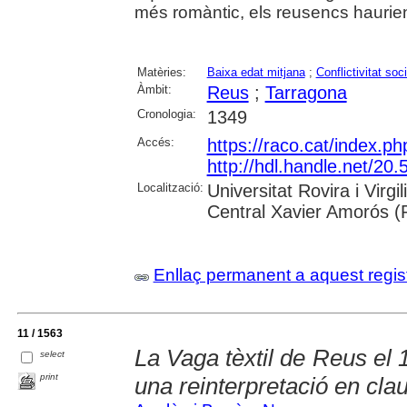
més romàntic, els reusencs haurien d
Matèries:
Baixa edat mitjana
;
Conflictivitat soci
Àmbit:
Reus
;
Tarragona
Cronologia:
1349
Accés:
https://raco.cat/index.p
http://hdl.handle.net/2
Localització:
Universitat Rovira i Virg
Central Xavier Amorós (
Enllaç permanent a aquest regis
11 / 1563
La Vaga tèxtil de Reus el 
select
print
una reinterpretació en cla