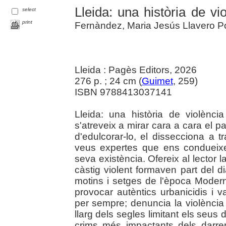
Lleida: una història de vi
select
print
Fernàndez, Maria Jesús Llavero P
Lleida : Pagès Editors, 2026
276 p. ; 24 cm (
Guimet
, 259)
ISBN 9788413037141
Lleida: una història de violènc
s'atreveix a mirar cara a cara el p
d'edulcorar-lo, el dissecciona a 
veus expertes que ens condueixe
seva existència. Ofereix al lector l
càstig violent formaven part del di
motins i setges de l'època Moder
provocar autèntics urbanicidis i va
per sempre; denuncia la violència 
llarg dels segles limitant els seus d
crims més impactants dels darre