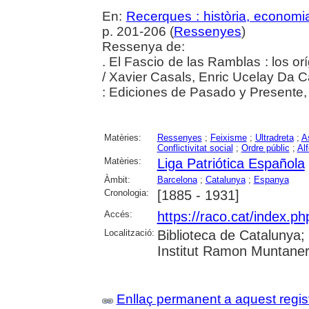
En:
Recerques : història, economia
p. 201-206 (
Ressenyes
)
Ressenya de:
. El Fascio de las Ramblas : los o
/ Xavier Casals, Enric Ucelay Da C
: Ediciones de Pasado y Presente
Matèries:
Ressenyes
;
Feixisme
;
Ultradreta
;
A
Conflictivitat social
;
Ordre públic
;
Al
Matèries:
Liga Patriótica Española
Àmbit:
Barcelona
;
Catalunya
;
Espanya
Cronologia:
[1885 - 1931]
Accés:
https://raco.cat/index.
Localització:
Biblioteca de Catalunya
Institut Ramon Muntaner;
Enllaç permanent a aquest regis