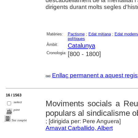
descabdellament de la mentalitat i 
dirigents durant molts segles d'històr
Matèries:
Pactisme
;
Edat mitjana
;
Edat modern
polítiques
Àmbit:
Catalunya
Cronologia:
[800 - 1800]
Enllaç permanent a aquest regis
16 / 1563
Moviments socials a Reu
select
print
populars al sindicalisme o
; [dirigida per: Pere Anguera]
Text complet
Arnavat Carballido, Albert