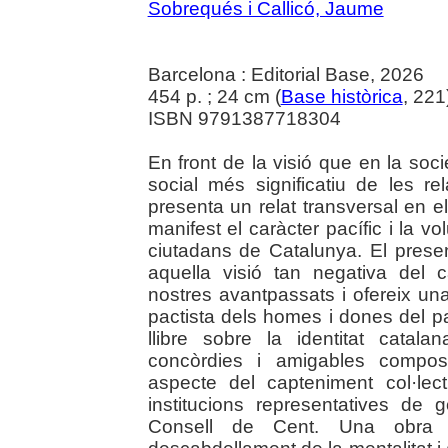
Sobrequés i Callicó, Jaume
Barcelona : Editorial Base, 2026
454 p. ; 24 cm (
Base històrica
, 221
ISBN 9791387718304
En front de la visió que en la socie
social més significatiu de les 
presenta un relat transversal en e
manifest el caràcter pacífic i la v
ciutadans de Catalunya. El presen
aquella visió tan negativa del ca
nostres avantpassats i ofereix una
pactista dels homes i dones del paí
llibre sobre la identitat cata
concòrdies i amigables compos
aspecte del capteniment col·lec
institucions representatives de g
Consell de Cent. Una obra f