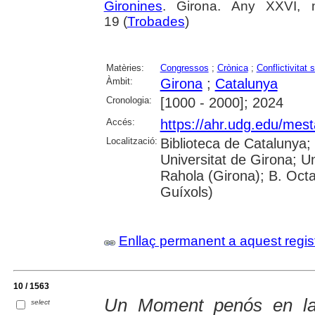
Gironines
. Girona. Any XXVI, 
19 (
Trobades
)
Matèries:
Congressos
;
Crònica
;
Conflictivitat 
Àmbit:
Girona
;
Catalunya
Cronologia:
[1000 - 2000]; 2024
Accés:
https://ahr.udg.edu/mest
Localització:
Biblioteca de Catalunya;
Universitat de Girona; U
Rahola (Girona); B. Octav
Guíxols)
Enllaç permanent a aquest regis
10 / 1563
Un Moment penós en la 
select