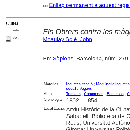
Enllaç permanent a aquest regis
5 / 1563
Els Obrers contra les màq
select
print
Mcaulay Solé, John
En:
Sàpiens
. Barcelona, núm. 279 (j
Matèries:
Industrialització
;
Maquinària industria
social
;
Vagues
Àmbit:
Terrassa
;
Camprodon
;
Barcelona
;
C
Cronologia:
1802 - 1854
Localització:
Arxiu Històric de la Ciut
Sabadell; Biblioteca de 
Reus; Universitat Autòno
Girona; Universitat Polit