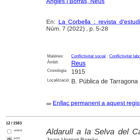
Anglès i Borràs, Neus
En:
La Corbella : revista d'estud
Núm. 7 (2022) , p. 5-28
Matèries:
Conflictivitat social
;
Conflictivitat lab
Àmbit:
Reus
Cronologia:
1915
Localització:
B. Pública de Tarragona
Enllaç permanent a aquest regis
12 / 1563
Aldarull a la Selva del
select
print
Joan Vernet Borràs