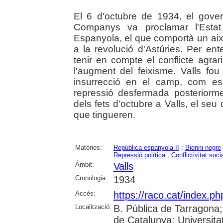
El 6 d'octubre de 1934, el govern
Companys va proclamar l'Estat
Espanyola, el que comportà un ai
a la revolució d'Astúries. Per en
tenir en compte el conflicte agrari
l'augment del feixisme. Valls fo
insurrecció en el camp, com es
repressió desfermada posteriormen
dels fets d'octubre a Valls, el s
que tingueren.
Matèries:
República espanyola II
;
Bienni negre
Repressió política
;
Conflictivitat soci
Àmbit:
Valls
Cronologia:
1934
Accés:
https://raco.cat/index.p
Localització:
B. Pública de Tarragona
de Catalunya; Universita