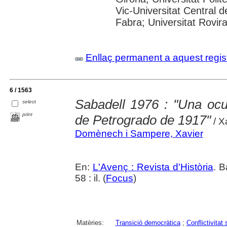
Vic-Universitat Central 
Fabra; Universitat Rovira i
Enllaç permanent a aquest regis
6 / 1563
Sabadell 1976 : "Una ocu
select
print
de Petrogrado de 1917"
/ X
Domènech i Sampere, Xavier
En:
L'Avenç : Revista d'Història
. B
58 : il. (
Focus
)
Matèries:
Transició democràtica
;
Conflictivitat 