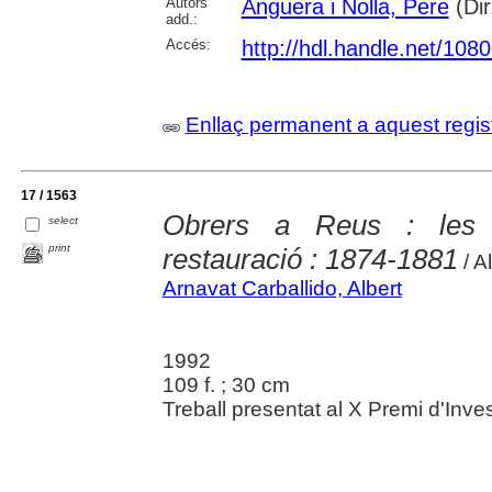
Autors
Anguera i Nolla, Pere
(Dir
add.:
Accés:
http://hdl.handle.net/108
Enllaç permanent a aquest regis
17 / 1563
Obrers a Reus : les 
select
print
restauració : 1874-1881
/ A
Arnavat Carballido, Albert
1992
109 f. ; 30 cm
Treball presentat al X Premi d'Inve