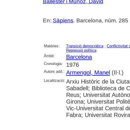
Ballester i Muñoz, David
En:
Sàpiens
. Barcelona, núm. 285 (
Matèries:
Transició democràtica
;
Conflictivitat 
Repressió política
Àmbit:
Barcelona
Cronologia:
1976
Autors add.:
Armengol, Manel
(Il·l.)
Localització:
Arxiu Històric de la Ciut
Sabadell; Biblioteca de 
Reus; Universitat Autòno
Girona; Universitat Polit
Vic-Universitat Central 
Fabra; Universitat Rovira i