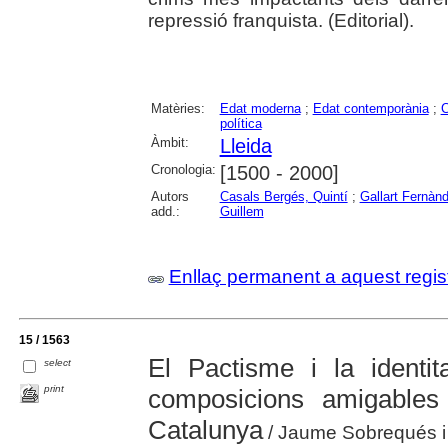
repressió franquista. (Editorial).
Matèries:
Edat moderna
;
Edat contemporània
;
C
política
Àmbit:
Lleida
Cronologia:
[1500 - 2000]
Autors
Casals Bergés, Quintí
;
Gallart Fernànd
add.:
Guillem
Enllaç permanent a aquest regis
15 / 1563
El Pactisme i la identit
select
print
composicions amigables
Catalunya
/ Jaume Sobrequés i 