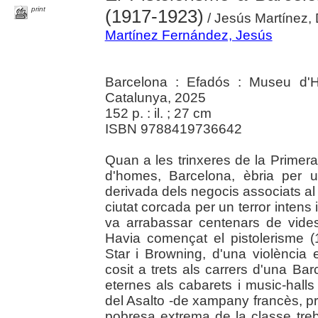
print
(1917-1923)
/ Jesús Martínez,
Martínez Fernández, Jesús
Barcelona : Efadós : Museu d'Hi
Catalunya, 2025
152 p. : il. ; 27 cm
ISBN 9788419736642
Quan a les trinxeres de la Primer
d'homes, Barcelona, èbria per 
derivada dels negocis associats al c
ciutat corcada per un terror inten
va arrabassar centenars de vides 
Havia començat el pistolerisme (
Star i Browning, d'una violència
cosit a trets als carrers d'una Ba
eternes als cabarets i music-hall
del Asalto -de xampany francès, pros
pobresa extrema de la classe treb