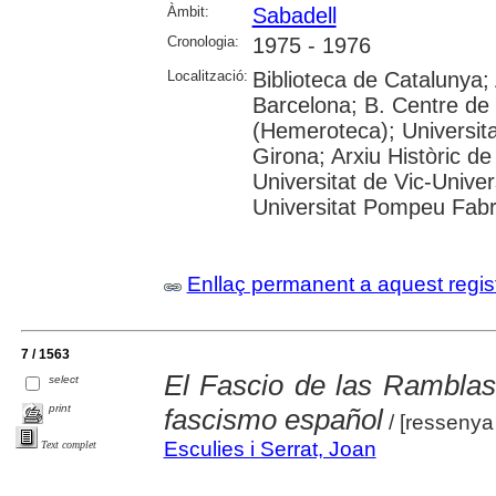
Àmbit:
Sabadell
Cronologia:
1975 - 1976
Localització:
Biblioteca de Catalunya; 
Barcelona; B. Centre de
(Hemeroteca); Universita
Girona; Arxiu Històric de
Universitat de Vic-Univer
Universitat Pompeu Fabra;
Enllaç permanent a aquest regis
7 / 1563
El Fascio de las Ramblas 
select
print
fascismo español
/ [ressenya
Esculies i Serrat, Joan
Text complet