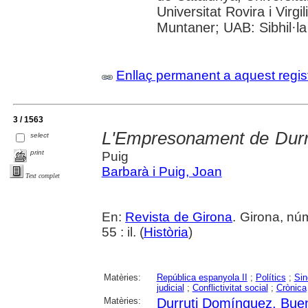
Universitat Rovira i Virgi
Muntaner; UAB: Sibhil·la
Enllaç permanent a aquest regis
3 / 1563
L'Empresonament de Durr
select
print
Puig
Barbarà i Puig, Joan
Text complet
En:
Revista de Girona
. Girona, nú
55 : il. (
Història
)
Matèries:
República espanyola II
;
Polítics
;
Sin
judicial
;
Conflictivitat social
;
Crònica
Matèries:
Durruti Domínguez, Bue