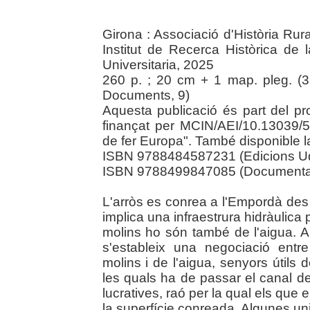
Girona : Associació d'Història Rur
Institut de Recerca Històrica de
Universitaria, 2025
260 p. ; 20 cm + 1 map. pleg. (3
Documents, 9)
Aquesta publicació és part del p
finançat per MCIN/AEI/10.13039
de fer Europa". També disponible la 
ISBN 9788484587231 (Edicions U
ISBN 9788499847085 (Documenta U
L'arròs es conrea a l'Empordà des
implica una infraestrura hidràulica p
molins ho són també de l'aigua. A 
s'estableix una negociació entr
molins i de l'aigua, senyors útils d
les quals ha de passar el canal de
lucratives, raó per la qual els que
la superfície conreada. Algunes uni