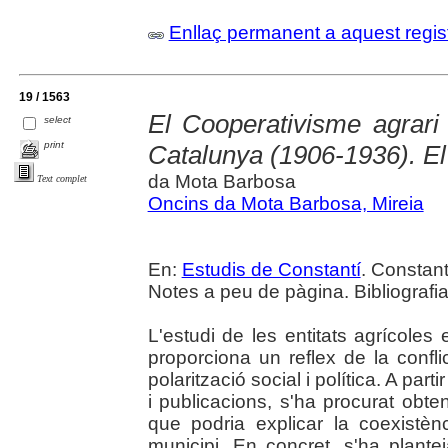
Enllaç permanent a aquest regis
19 / 1563
El Cooperativisme agrari
select
print
Catalunya (1906-1936). El
da Mota Barbosa
Text complet
Oncins da Mota Barbosa, Mireia
En:
Estudis de Constantí
. Constant
Notes a peu de pàgina. Bibliografia 
L'estudi de les entitats agrícol
proporciona un reflex de la confli
polarització social i política. A par
i publicacions, s'ha procurat obten
que podria explicar la coexistèn
municipi. En concret, s'ha plant