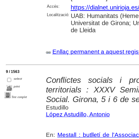
Accés:
https://dialnet.unirioja.
Localització:
UAB: Humanitats (Hemero
Universitat de Girona; U
de Lleida
Enllaç permanent a aquest regis
9 / 1563
Conflictes socials i pro
select
print
territorials : XXXV Semi
Social. Girona, 5 i 6 de 
Text complet
Estudillo
López Astudillo, Antonio
En:
Mestall : butlletí de l'Associ