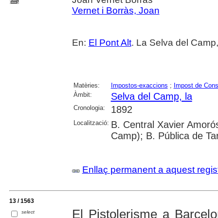
Vernet i Borràs, Joan
En:
El Pont Alt
. La Selva del Camp,
Matèries:
Impostos-exaccions
;
Impost de Con
Àmbit:
Selva del Camp, la
Cronologia:
1892
Localització:
B. Central Xavier Amorós
Camp); B. Pública de Ta
Enllaç permanent a aquest regis
13 / 1563
El Pistolerisme a Barcelo
select