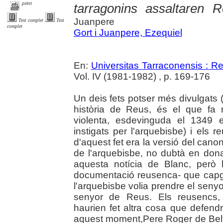
print
tarragonins assaltaren 
Juanpere
Text complet
Text
complet
Gort i Juanpere, Ezequiel
En:
Universitas Tarraconensis : Rev
Vol. IV (1981-1982) , p. 169-176
Un deis fets potser més divulgats 
història de Reus, és el que fa 
violenta, esdevinguda el 1349 
instigats per l'arquebisbe) i els 
d'aquest fet era la versió del can
de l'arquebisbe, no dubtà en donar-
aquesta notícia de Blanc, però 
documentació reusenca- que capgir
l'arquebisbe volia prendre el senyor
senyor de Reus. Els reusencs, a
haurien fet altra cosa que defendr
aquest moment,Pere Roger de Belfort