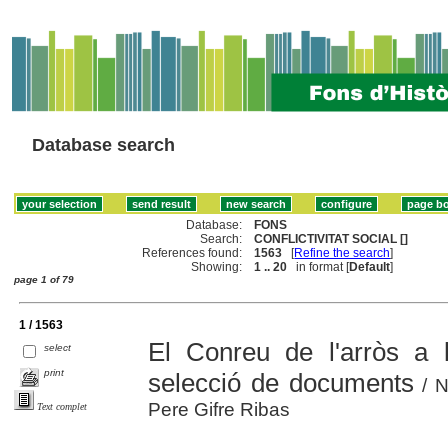
Database search
Database:
FONS
Search:
CONFLICTIVITAT SOCIAL []
References found:
1563
[
Refine the search
]
Showing:
1 .. 20
in format [
Default
]
page 1 of 79
1 / 1563
El Conreu de l'arròs a 
select
print
selecció de documents
/ N
Pere Gifre Ribas
Text complet