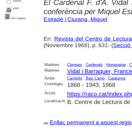
El Cardenal F. d'A. Vidal 
select
print
conferència per Miquel Es
Estradé i Ciurana, Miquel
Text complet
En:
Revista del Centro de Lectur
(Noviembre 1968), p. 631- (
Secció 
Matèries:
Clergues
;
Cardenals
;
Homenatge
;
C
Matèries:
Vidal i Barraquer, Franc
Àmbit:
Cambrils
;
Baix Camp
;
Catalunya
Cronologia:
1868 - 1943; 1968
Accés:
https://raco.cat/index.p
Localització:
B. Centre de Lectura de
Enllaç permanent a aquest regis