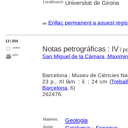
Localització:
Universitat de Girona
Enllaç permanent a aquest regis
13 / 254
Notas petrográficas : IV
select
/ p
print
San Miguel de la Cámara, Maximi
Barcelona : Museu de Ciències Nat
23 p., XI làm. : il. ; 24 cm (
Trebal
Barcelona
, 6)
262476.
Matèries:
Geologia
Àmbit: