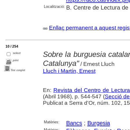
Localització:
B. Centre de Lectura de
Enllaç permanent a aquest regis
10 / 254
Sobre la burguesia catala
select
print
Catalunya"
/ Ernest Lluch
Lluch i Martín, Ernest
Text complet
En:
Revista del Centro de Lectur
(Abril 1968), p. 544-547 (
Secció de 
Publicat a Serra d'Or, núm. 102, 1
Matèries:
Bancs
;
Burgesia
Matèries: