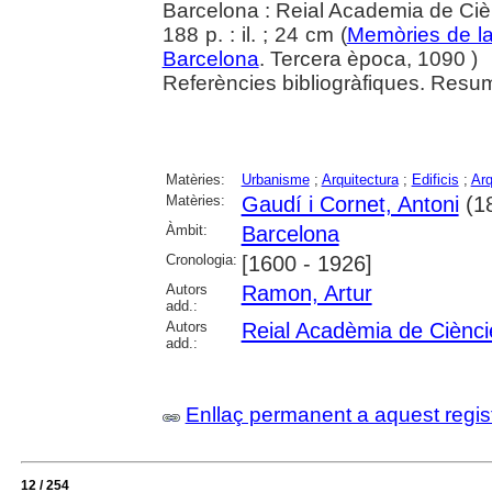
Barcelona : Reial Academia de Ciè
188 p. : il. ; 24 cm (
Memòries de la
Barcelona
. Tercera època, 1090 )
Referències bibliogràfiques. Resum 
Matèries:
Urbanisme
;
Arquitectura
;
Edificis
;
Arq
Matèries:
Gaudí i Cornet, Antoni
(1
Àmbit:
Barcelona
Cronologia:
[1600 - 1926]
Autors
Ramon, Artur
add.:
Autors
Reial Acadèmia de Cièncie
add.:
Enllaç permanent a aquest regis
12 / 254