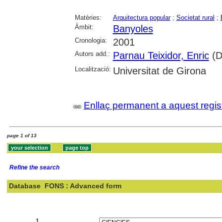
Matèries:
Arquitectura popular
;
Societat rural
;
Àmbit:
Banyoles
Cronologia:
2001
Autors add.:
Parnau Teixidor, Enric
(Di
Localització:
Universitat de Girona
Enllaç permanent a aquest regis
page 1 of 13
Refine the search
Database
FONS : Advanced form
Search:
1