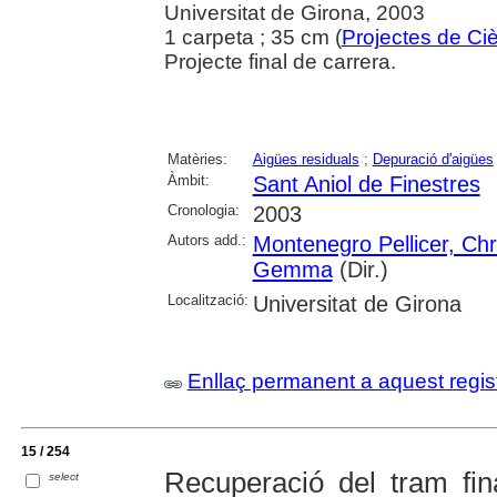
Universitat de Girona, 2003
1 carpeta ; 35 cm (
Projectes de Ci
Projecte final de carrera.
Matèries:
Aigües residuals
;
Depuració d'aigües
Àmbit:
Sant Aniol de Finestres
Cronologia:
2003
Autors add.:
Montenegro Pellicer, Chr
Gemma
(Dir.)
Localització:
Universitat de Girona
Enllaç permanent a aquest regis
15 / 254
Recuperació del tram fin
select