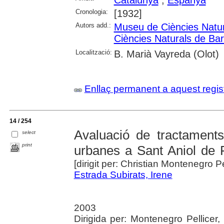
Catalunya
;
Espanya
Cronologia:
[1932]
Autors add.:
Museu de Ciències Natur
Ciències Naturals de Ba
Localització:
B. Marià Vayreda (Olot)
Enllaç permanent a aquest regis
14 / 254
Avaluació de tractaments
select
print
urbanes a Sant Aniol de 
[dirigit per: Christian Montenegro
Estrada Subirats, Irene
2003
Dirigida per: Montenegro Pellice