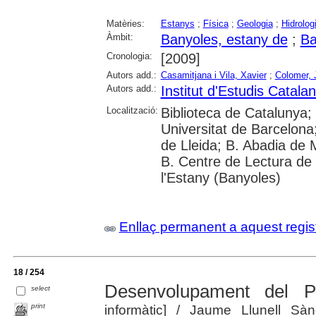
Matèries:
Estanys
;
Física
;
Geologia
;
Hidrolog
Àmbit:
Banyoles, estany de
;
Ba
Cronologia:
[2009]
Autors add.:
Casamitjana i Vila, Xavier
;
Colomer, 
Autors add.:
Institut d'Estudis Catala
Localització:
Biblioteca de Catalunya;
Universitat de Barcelona;
de Lleida; B. Abadia de Mo
B. Centre de Lectura de
l'Estany (Banyoles)
Enllaç permanent a aquest regis
18 / 254
Desenvolupament del Ps
select
print
informàtic]
/ Jaume Llunell Sànc