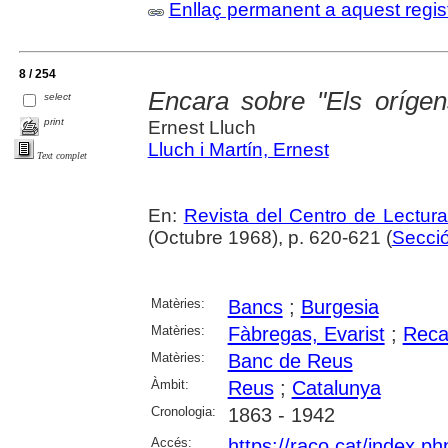
Enllaç permanent a aquest regis
8 / 254
Encara sobre "Els oríge
select
print
Ernest Lluch
Lluch i Martín, Ernest
Text complet
En:
Revista del Centro de Lectur
(Octubre 1968), p. 620-621 (
Secció
Matèries:
Bancs
;
Burgesia
Matèries:
Fàbregas, Evarist
;
Reca
Matèries:
Banc de Reus
Àmbit:
Reus
;
Catalunya
Cronologia:
1863 - 1942
Accés:
https://raco.cat/index.p