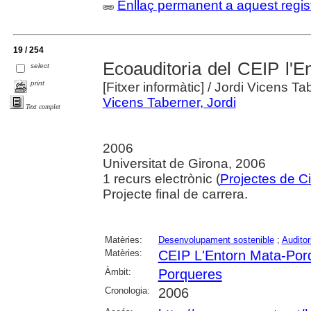
Enllaç permanent a aquest regis
19 / 254
Ecoauditoria del CEIP l'En
select
print
[Fitxer informàtic]
/ Jordi Vicens Ta
Vicens Taberner, Jordi
Text complet
2006
Universitat de Girona, 2006
1 recurs electrònic (
Projectes de C
Projecte final de carrera.
Matèries:
Desenvolupament sostenible
;
Auditor
Matèries:
CEIP L'Entorn Mata-Por
Àmbit:
Porqueres
Cronologia:
2006