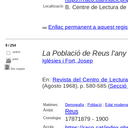
Localització:
B. Centre de Lectura de
Enllaç permanent a aquest regis
9 / 254
La Població de Reus l'any
select
print
Iglésies i Fort, Josep
Text complet
En:
Revista del Centro de Lectur
(Agosto 1968), p. 580-585 (
Secció 
Matèries:
Demografia
;
Població
;
Edat modern
Àmbit:
Reus
Cronologia:
17871879 - 1900
Accés:
https://raco.cat/index.p