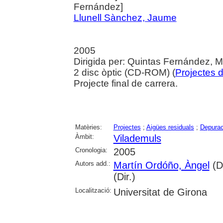
Fernández]
Llunell Sànchez, Jaume
2005
Dirigida per: Quintas Fernández, M
2 disc òptic (CD-ROM) (
Projectes 
Projecte final de carrera.
Matèries:
Projectes
;
Aigües residuals
;
Depurac
Àmbit:
Vilademuls
Cronologia:
2005
Autors add.:
Martín Ordóño, Àngel
(Di
(Dir.)
Localització:
Universitat de Girona