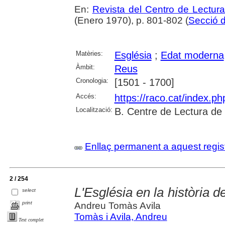
En:
Revista del Centro de Lectur
(Enero 1970), p. 801-802 (
Secció d
Matèries:
Església
;
Edat moderna
Àmbit:
Reus
Cronologia:
[1501 - 1700]
Accés:
https://raco.cat/index.p
Localització:
B. Centre de Lectura de
Enllaç permanent a aquest regis
2 / 254
L'Església en la història d
select
print
Andreu Tomàs Avila
Tomàs i Avila, Andreu
Text complet