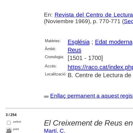
En:
Revista del Centro de Lectur
(Noviembre 1969), p. 770-771 (
Sec
Matèries:
Església
;
Edat moderna
Àmbit:
Reus
Cronologia:
[1501 - 1700]
Accés:
https://raco.cat/index.p
Localització:
B. Centre de Lectura de
Enllaç permanent a aquest regis
3 / 254
El Creixement de Reus en
select
print
Martí, C.