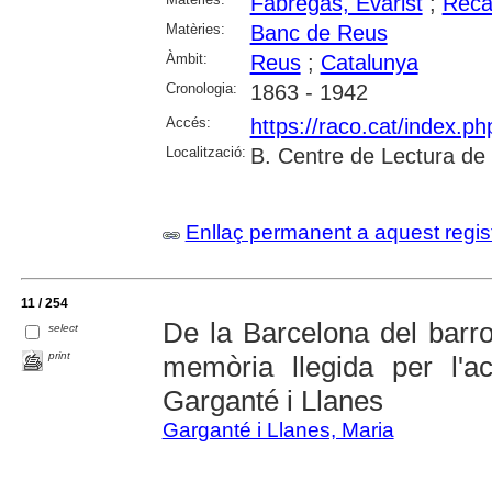
Fàbregas, Evarist
;
Reca
Matèries:
Banc de Reus
Àmbit:
Reus
;
Catalunya
Cronologia:
1863 - 1942
Accés:
https://raco.cat/index.p
Localització:
B. Centre de Lectura de
Enllaç permanent a aquest regis
11 / 254
De la Barcelona del barroc
select
print
memòria llegida per l'a
Garganté i Llanes
Garganté i Llanes, Maria