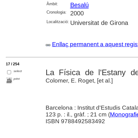
Àmbit:
Besalú
Cronologia:
2000
Localització:
Universitat de Girona
Enllaç permanent a aquest regis
17 / 254
La Física de l'Estany d
select
print
Colomer, E. Roget, [et al.]
Barcelona : Institut d'Estudis Cata
123 p. : il., gràf. ; 21 cm (
Monografie
ISBN 9788492583492