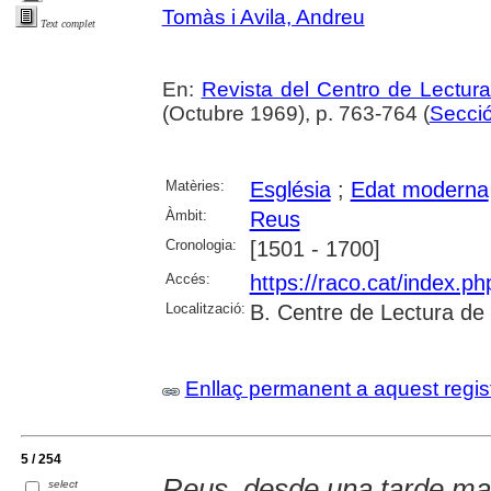
Tomàs i Avila, Andreu
Text complet
En:
Revista del Centro de Lectur
(Octubre 1969), p. 763-764 (
Secció
Matèries:
Església
;
Edat moderna
Àmbit:
Reus
Cronologia:
[1501 - 1700]
Accés:
https://raco.cat/index.p
Localització:
B. Centre de Lectura de
Enllaç permanent a aquest regis
5 / 254
Reus, desde una tarde ma
select