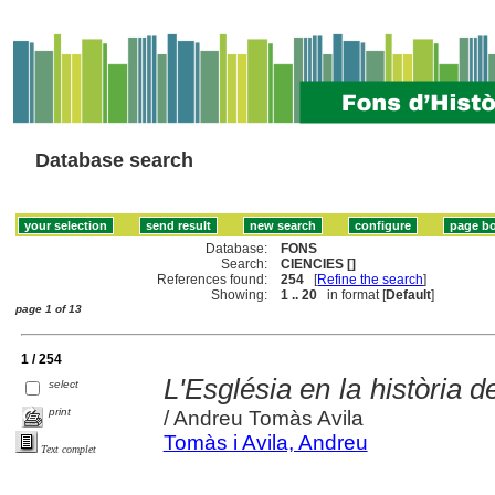
Database search
Database:
FONS
Search:
CIENCIES []
References found:
254
[
Refine the search
]
Showing:
1 .. 20
in format [
Default
]
page 1 of 13
1 / 254
L'Església en la història d
select
print
/ Andreu Tomàs Avila
Tomàs i Avila, Andreu
Text complet