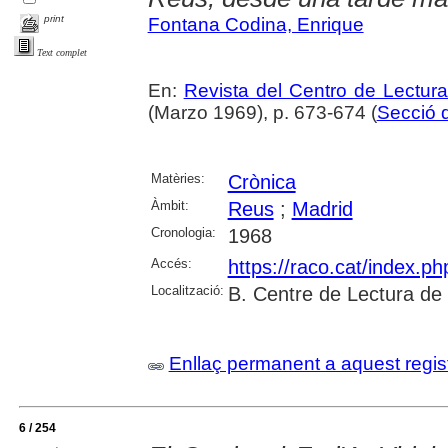
print
Fontana Codina, Enrique
Text complet
En:
Revista del Centro de Lectur
(Marzo 1969), p. 673-674 (
Secció d
Matèries:
Crònica
Àmbit:
Reus
;
Madrid
Cronologia:
1968
Accés:
https://raco.cat/index.p
Localització:
B. Centre de Lectura de
Enllaç permanent a aquest regis
6 / 254