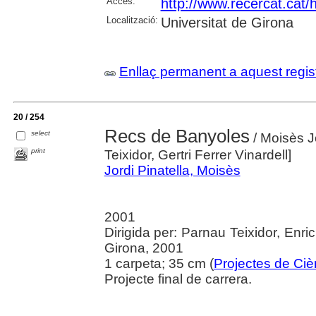
Accés:
http://www.recercat.cat
Localització:
Universitat de Girona
Enllaç permanent a aquest regis
20 / 254
Recs de Banyoles
select
/ Moisès Jo
print
Teixidor, Gertri Ferrer Vinardell]
Jordi Pinatella, Moisès
2001
Dirigida per: Parnau Teixidor, Enric;
Girona, 2001
1 carpeta; 35 cm (
Projectes de Ciè
Projecte final de carrera.