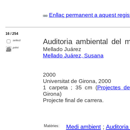
Enllaç permanent a aquest regis
16 / 254
Auditoria ambiental del 
select
print
Mellado Juárez
Mellado Juárez, Susana
2000
Universitat de Girona, 2000
1 carpeta ; 35 cm (
Projectes d
Girona)
Projecte final de carrera.
Matèries:
Medi ambient
;
Auditoria