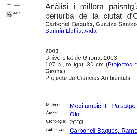
Anàlisi i millora paisatg
select
print
periurbà de la ciutat d'O
Carbonell Baqués, Gurutze Santx
Bonnín Llofriu, Aïda
2003
Universitat de Girona, 2003
107 p., relligat; 30 cm (
Projectes 
Girona)
Projecte de Ciències Ambientals.
Matèries:
Medi ambient
;
Paisatge
Àmbit:
Olot
Cronologia:
2003
Autors add.:
Carbonell Baqués, Ram