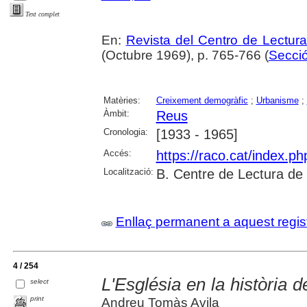
Text complet
En:
Revista del Centro de Lectur
(Octubre 1969), p. 765-766 (
Secció
Matèries:
Creixement demogràfic
;
Urbanisme
;
Àmbit:
Reus
Cronologia:
[1933 - 1965]
Accés:
https://raco.cat/index.p
Localització:
B. Centre de Lectura de
Enllaç permanent a aquest regis
4 / 254
L'Església en la història 
select
print
Andreu Tomàs Avila