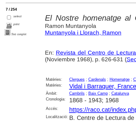
7 / 254
El Nostre homenatge al 
select
print
Ramon Muntanyola
Muntanyola i Llorach, Ramon
Text complet
En:
Revista del Centro de Lectur
(Noviembre 1968), p. 626-631 (
Sec
Matèries:
Clergues
;
Cardenals
;
Homenatge
;
C
Matèries:
Vidal i Barraquer, Franc
Àmbit:
Cambrils
;
Baix Camp
;
Catalunya
Cronologia:
1868 - 1943; 1968
Accés:
https://raco.cat/index.p
Localització:
B. Centre de Lectura de