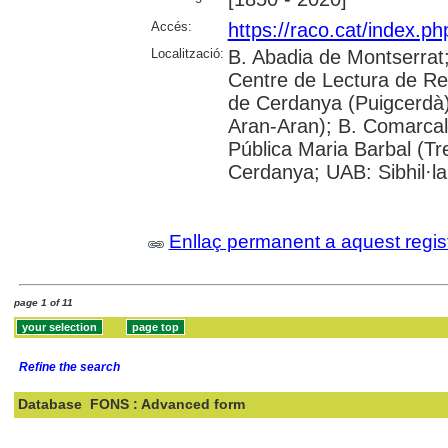
Accés:
https://raco.cat/index.ph
Localització:
B. Abadia de Montserrat
Centre de Lectura de Re
de Cerdanya (Puigcerdà)
Aran-Aran); B. Comarcal 
Pública Maria Barbal (Tr
Cerdanya; UAB: Sibhil·la
Enllaç permanent a aquest regis
page 1 of 11
Refine the search
Database
FONS : Advanced form