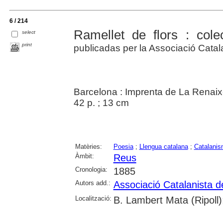
6 / 214
Ramellet de flors : cole
select
print
publicadas per la Associació Cata
Barcelona : Imprenta de La Renai
42 p. ; 13 cm
Matèries:
Poesia
;
Llengua catalana
;
Catalanis
Àmbit:
Reus
Cronologia:
1885
Autors add.:
Associació Catalanista 
Localització:
B. Lambert Mata (Ripoll)