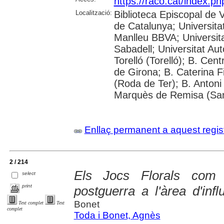
https://raco.cat/index.p
Localització:
Biblioteca Episcopal de V
de Catalunya; Universita
Manlleu BBVA; Universitat 
Sabadell; Universitat Au
Torelló (Torelló); B. Cen
de Girona; B. Caterina 
(Roda de Ter); B. Antoni 
Marquès de Remisa (Sant
Enllaç permanent a aquest regis
2 / 214
Els Jocs Florals com 
select
print
postguerra a l'àrea d'inf
Bonet
Text complet
Text
complet
Toda i Bonet, Agnès