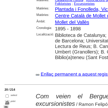
Matèries:
Catalanisme cultural
;
Associacions po
Folkloristes
;
Excursionistes
Matèries:
Plantada i Fonolleda, Vi
Matèries:
Centre Català de Mollet d
Àmbit:
Mollet del Vallès
Cronologia:
1895 - 1898
Localització:
Biblioteca de Catalunya;
de Barcelona; Universit
Lectura de Reus; B. Can
Umbert (Granollers); B. 
Biblio(a)teneu (Sant Fos
Enllaç permanent a aquest regis
20 / 214
Com veien el Bergue
select
print
excursionistes
/ Ramon Felipó 