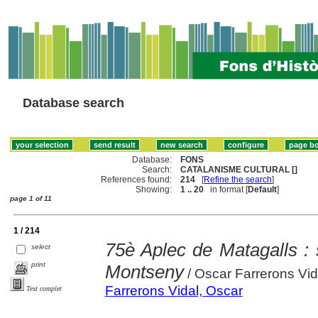
Database search
Database:
FONS
Search:
CATALANISME CULTURAL []
References found:
214
[
Refine the search
]
Showing:
1 .. 20
in format [
Default
]
page 1 of 11
1 / 214
75è Aplec de Matagalls : 
select
print
Montseny
/ Oscar Farrerons Vid
Farrerons Vidal, Oscar
Text complet