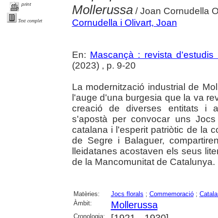
print
Mollerussa
/ Joan Cornudella Ol
Cornudella i Olivart, Joan
Text complet
En:
Mascançà : revista d'estudis 
(2023) , p. 9-20
La modernització industrial de Mol
l'auge d'una burgesia que la va revi
creació de diverses entitats i 
s'apostà per convocar uns Jocs 
catalana i l'esperit patriòtic de l
de Segre i Balaguer, compartiren
lleidatanes acostaven els seus liter
de la Mancomunitat de Catalunya.
Matèries:
Jocs florals
;
Commemoració
;
Catala
Àmbit:
Mollerussa
Cronologia:
[1921 - 1930]