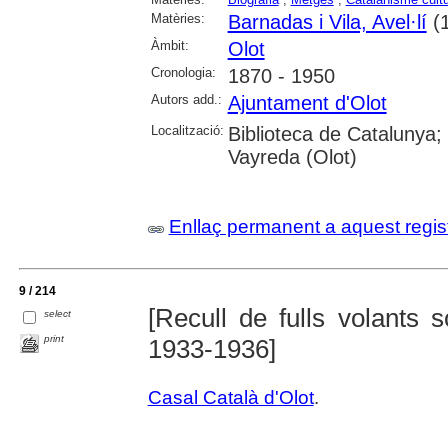
Matèries:
Barnadas i Vila, Avel·lí
(1
Àmbit:
Olot
Cronologia:
1870 - 1950
Autors add.:
Ajuntament d'Olot
Localització:
Biblioteca de Catalunya;
Vayreda (Olot)
Enllaç permanent a aquest regis
9 / 214
[Recull de fulls volants 
select
print
1933-1936]
Casal Català d'Olot
.