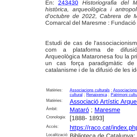
En:
243430
Historiografia del 
històrica, arqueològica i antro
d'octubre de 2022, Cabrera de 
Comarcal del Maresme : Fundació B
Estudi de cas de l'associacionisme
com a plataforma de difusió d
Arqueològica Mataronesa fou la pri
un cas força paradigmàtic de 
catalanisme i de la difusió de les i
Matèries:
Associacions culturals
;
Associacions 
cultural
;
Renaixença
;
Patrimoni cultu
Matèries:
Associació Artístic Arqu
Àmbit:
Mataró
;
Maresme
Cronologia:
[1888- 1893]
Accés:
https://raco.cat/index.
Localització:
Biblioteca de Catalunya; 