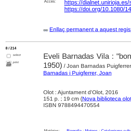
Accés:
https://dialnet.unirioja.e
https://doi.org/10.1080/
Enllaç permanent a aquest regis
8 / 214
Eveli Barnadas Vila : "bon o
select
print
1950)
/ Joan Barnadas Puigferre
Barnadas i Puigferrer, Joan
Olot : Ajuntament d'Olot, 2016
151 p. ; 19 cm (
Nova biblioteca olo
ISBN 9788494470554
Matèries:
Biografia
;
Metges
;
Catalanisme cultu