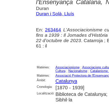
l'Ensenyança Catalana, N
Duran
Duran i Solà, Lluís
En:
263464
L'Associacionisme cul
fins a 1939 : Il Jornades d'Història
22 d'octubre de 2023
. Catarroja ; 
61 : il
Matèries:
Associacionisme
;
Associacions cultu
Cultura
;
Nacionalisme
;
Catalanisme c
Matèries:
Associació Protectora de l'Ensenyan
Àmbit:
Catalunya
Cronologia:
[1870 - 1939]
Localització:
Biblioteca de Catalunya
Sibhil·la