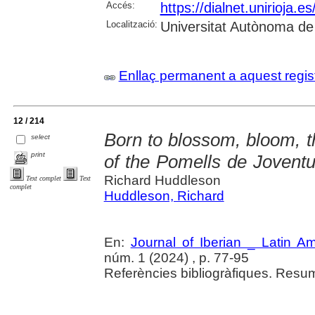
Accés:
https://dialnet.unirioja.
Localització:
Universitat Autònoma de
Enllaç permanent a aquest regis
12 / 214
Born to blossom, bloom, th
select
print
of the Pomells de Jovent
Richard Huddleson
Text complet
Text
complet
Huddleson, Richard
En:
Journal of Iberian _ Latin A
núm. 1 (2024) , p. 77-95
Referències bibliogràfiques. Resu