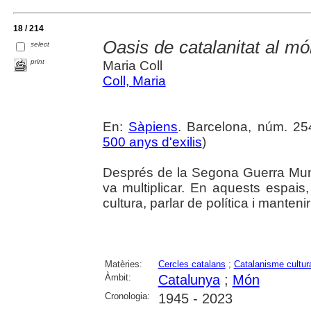
18 / 214
Oasis de catalanitat al mó
select
print
Maria Coll
Coll, Maria
En:
Sàpiens
. Barcelona, núm. 254
500 anys d'exilis
)
Després de la Segona Guerra Mund
va multiplicar. En aquests espais,
cultura, parlar de política i manteni
Matèries:
Cercles catalans
;
Catalanisme cultur
Àmbit:
Catalunya
;
Món
Cronologia:
1945 - 2023