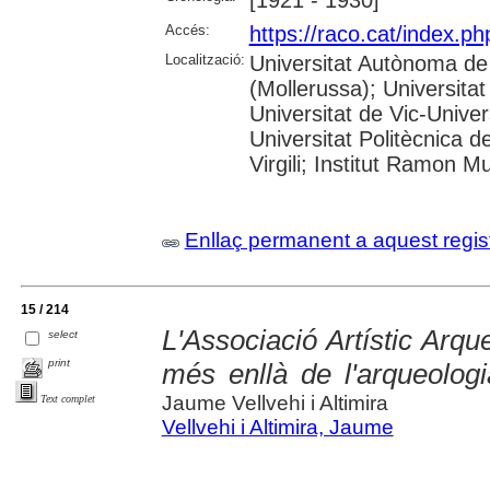
Accés:
https://raco.cat/index.p
Localització:
Universitat Autònoma de
(Mollerussa); Universitat
Universitat de Vic-Univer
Universitat Politècnica d
Virgili; Institut Ramon M
Enllaç permanent a aquest regis
15 / 214
L'Associació Artístic Arq
select
print
més enllà de l'arqueologia
Jaume Vellvehi i Altimira
Text complet
Vellvehi i Altimira, Jaume