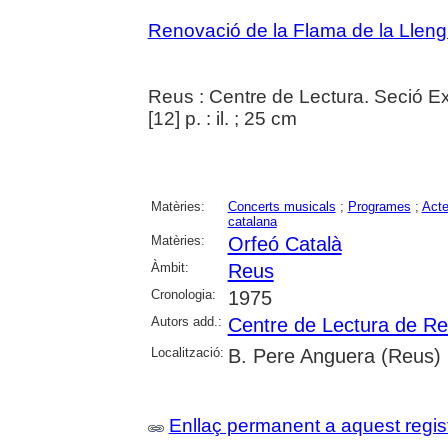
Renovació de la Flama de la Llen
Reus : Centre de Lectura. Seció Ex
[12] p. : il. ; 25 cm
Matèries:
Concerts musicals
;
Programes
;
Acte
catalana
Matèries:
Orfeó Català
Àmbit:
Reus
Cronologia:
1975
Autors add.:
Centre de Lectura de R
Localització:
B. Pere Anguera (Reus)
Enllaç permanent a aquest regis