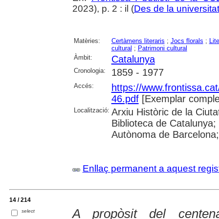
2023), p. 2 : il (
Des de la universita
Matèries:
Certàmens literaris
;
Jocs florals
;
Lit
cultural
;
Patrimoni cultural
Àmbit:
Catalunya
Cronologia:
1859 - 1977
Accés:
https://www.frontissa.cat
46.pdf
[Exemplar comple
Localització:
Arxiu Històric de la Ciu
Biblioteca de Catalunya;
Autònoma de Barcelona; 
Enllaç permanent a aquest regis
14 / 214
A propòsit del centen
select