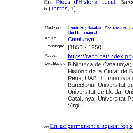
En:
Plecs d'Història Local
. Barc
5 (
Temes
, 1)
Matèries:
Literatura
;
Novel·la
;
Societat rural
;
Identitat nacional
Àmbit:
Catalunya
Cronologia:
[1850 - 1950]
Accés:
https://raco.cat/index.ph
Localització:
Biblioteca de Catalunya;
Històric de la Ciutat de
Reus; UAB: Humanitats (
Barcelona; Universitat de
Universitat de Lleida; Un
Catalunya; Universitat P
Virgili
Enllaç permanent a aquest regis