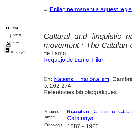
Enllaç permanent a aquest regis
11 / 214
Cultural and linguistic 
select
print
movement : The Catalan 
de Lamo
Text complet
Requejo de Lamo, Pilar
En:
Nations _ nationalism
. Cambri
p. 262-274
Referències bibibliogràfiques.
Matèries:
Nacionalisme
;
Catalanisme
;
Catalan
Àmbit:
Catalunya
Cronologia:
1887 - 1928