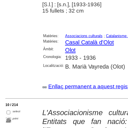
[S.l.] : [s.n.], [1933-1936]
15 fullets ; 32 cm
Matèries:
Associacions culturals
;
Catalanisme c
Matèries:
Casal Català d'Olot
Àmbit:
Olot
Cronologia:
1933 - 1936
Localització:
B. Marià Vayreda (Olot)
Enllaç permanent a aquest regis
10 / 214
L'Associacionisme cultur
select
print
Entitats que fan nació