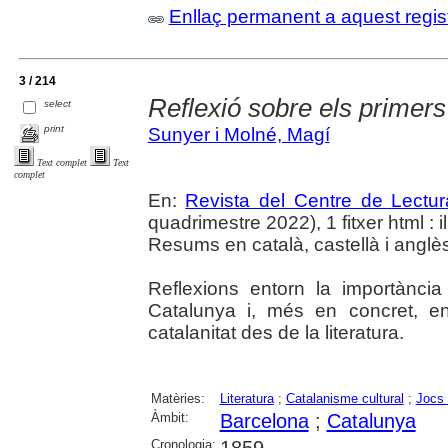
Enllaç permanent a aquest regis
3 / 214
Reflexió sobre els primers
select
print
Sunyer i Molné, Magí
Text complet
Text
complet
En:
Revista del Centre de Lectu
quadrimestre 2022), 1 fitxer html : il.
Resums en català, castellà i anglè
Reflexions entorn la importància
Catalunya i, més en concret, en
catalanitat des de la literatura.
Matèries:
Literatura
;
Catalanisme cultural
;
Jocs 
Àmbit:
Barcelona
;
Catalunya
Cronologia: