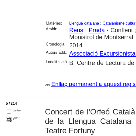
Matèries:
Llengua catalana
;
Catalanisme cultur
Àmbit:
Reus
;
Prada
- Conflent 
Monistrol de Montserrat
Cronologia:
2014
Autors add.:
Associació Excursionist
Localització:
B. Centre de Lectura de
Enllaç permanent a aquest regis
5 / 214
Concert de l'Orfeó Catal
select
print
de la Llengua Catalana
Teatre Fortuny