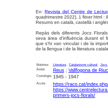
En:
Revista del Centre de Lectu
quadrimestre 2022), 1 fitxer html : il.
Resums en català, castellà i anglè
Repàs dels diferents Jocs Floral
seva àrea d'influència durant el
que s'hi van vincular i de la impo
de la llengua i de la literatura catal
Matèries:
Literatura
;
Catalanisme cultural
;
Jocs 
Àmbit:
Reus
;
Vallfogona de Riu
Cronologia:
1945 - 1947
Accés:
https://raco.cat/index.ph
https://www.centrelectura.c
primers-jocs-florals/