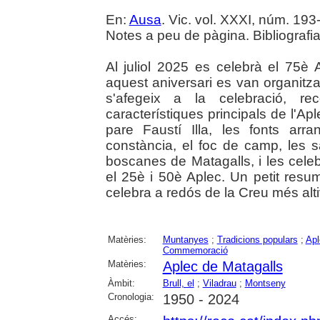
En:
Ausa
. Vic. vol. XXXI, núm. 193-
Notes a peu de pàgina. Bibliografia
Al juliol 2025 es celebrà el 75
aquest aniversari es van organitzar 
s'afegeix a la celebració, r
característiques principals de l'Ap
pare Faustí Illa, les fonts arr
constància, el foc de camp, les 
boscanes de Matagalls, i les cele
el 25è i 50è Aplec. Un petit resu
celebra a redós de la Creu més alt
Matèries:
Muntanyes
;
Tradicions populars
;
Apl
Commemoració
Matèries:
Aplec de Matagalls
Àmbit:
Brull, el
;
Viladrau
;
Montseny
Cronologia:
1950 - 2024
Accés: