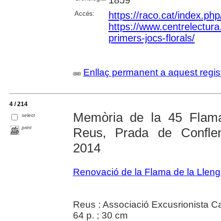
1859
Accés:
https://raco.cat/index.ph
https://www.centrelectura.c
primers-jocs-florals/
Enllaç permanent a aquest regis
4 / 214
Memòria de la 45 Flama
select
print
Reus, Prada de Conflent
2014
Renovació de la Flama de la Llen
Reus : Associació Excusrionista Ca
64 p. ; 30 cm