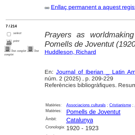
Enllaç permanent a aquest regis
7 / 214
Prayers as worldmaking 
select
print
Pomells de Joventut (192
Huddleson, Richard
Text complet
Text
complet
En:
Journal of Iberian _ Latin A
núm. 2 (2025) , p. 209-229
Referències bibliogràfiques. Resu
Matèries:
Associacions culturals
;
Cristianisme
;
Matèries:
Pomells de Joventut
Àmbit:
Catalunya
Cronologia:
1920 - 1923