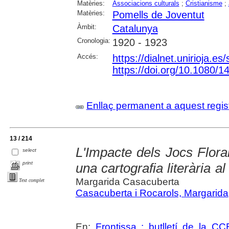
Matèries:
Associacions culturals
;
Cristianisme
;
Matèries:
Pomells de Joventut
Àmbit:
Catalunya
Cronologia:
1920 - 1923
Accés:
https://dialnet.unirioja.e
https://doi.org/10.1080/
Enllaç permanent a aquest regis
13 / 214
L'Impacte dels Jocs Flora
select
print
una cartografia literària al
Margarida Casacuberta
Text complet
Casacuberta i Rocarols, Margarida
En:
Frontissa : butlletí de la C