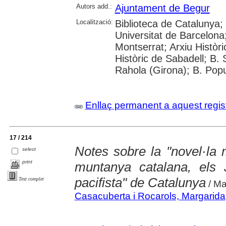
Autors add.:
Ajuntament de Begur
Localització:
Biblioteca de Catalunya;
Universitat de Barcelona
Montserrat; Arxiu Històri
Històric de Sabadell; B.
Rahola (Girona); B. Popul
Enllaç permanent a aquest regis
17 / 214
Notes sobre la "novel·la 
select
print
muntanya catalana, els J
pacifista" de Catalunya
Text complet
/ Ma
Casacuberta i Rocarols, Margarida