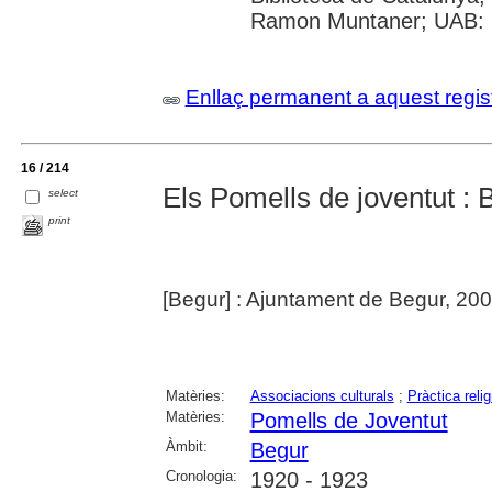
Ramon Muntaner; UAB: S
Enllaç permanent a aquest regis
16 / 214
Els Pomells de joventut :
select
print
[Begur] : Ajuntament de Begur, 20
Matèries:
Associacions culturals
;
Pràctica reli
Matèries:
Pomells de Joventut
Àmbit:
Begur
Cronologia:
1920 - 1923