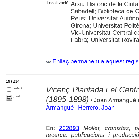
Localització:
Arxiu Històric de la Ciut
Sabadell; Biblioteca de 
Reus; Universitat Autòno
Girona; Universitat Polit
Vic-Universitat Central 
Fabra; Universitat Rovira i
Enllaç permanent a aquest regis
19 / 214
Vicenç Plantada i el Centr
select
print
(1895-1898)
/ Joan Armangué i
Armangué i Herrero, Joan
En:
232893
Mollet, cronistes, 
recerca, publicacions i producció 