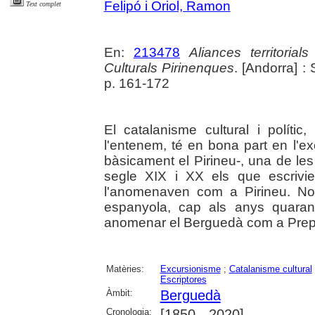
Felipó i Oriol, Ramon
Text complet
En:
213478
Aliances territoria
Culturals Pirinenques
. [Andorra] :
p. 161-172
El catalanisme cultural i polític
l'entenem, té en bona part en l'ex
bàsicament el Pirineu-, una de les
segle XIX i XX els que escrivi
l'anomenaven com a Pirineu. No 
espanyola, cap als anys quara
anomenar el Berguedà com a Prepi
Matèries:
Excursionisme
;
Catalanisme cultural
Escriptores
Àmbit:
Berguedà
Cronologia:
[1850 - 2020]