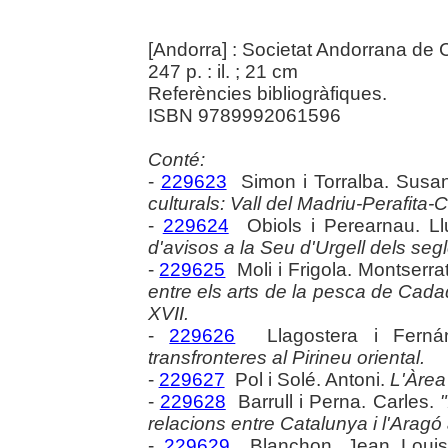
[Andorra] : Societat Andorrana de C
247 p. : il. ; 21 cm
Referències bibliogràfiques.
ISBN 9789992061596
Conté:
-
229623
Simon i Torralba. Susa
culturals: Vall del Madriu-Perafita
-
229624
Obiols i Perearnau. Ll
d'avisos a la Seu d'Urgell dels segl
-
229625
Moli i Frigola. Montserra
entre els arts de la pesca de Cada
XVII.
-
229626
Llagostera i Ferná
transfronteres al Pirineu oriental.
-
229627
Pol i Solé. Antoni.
L'Àrea
-
229628
Barrull i Perna. Carles.
relacions entre Catalunya i l'Aragó
-
229629
Blanchon. Jean Loui