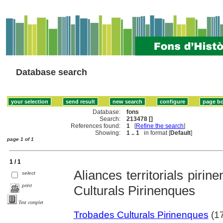
Database search
Database:
fons
Search:
213478 []
References found:
1
[
Refine the search
]
Showing:
1 .. 1
in format [
Default
]
page 1 of 1
1 / 1
Aliances territorials piri
select
print
Culturals Pirinenques
Text complet
Trobades Culturals Pirinenques
(17