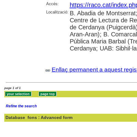
Accés:
https://raco.cat/index.p
Localització:
B. Abadia de Montserrat
Centre de Lectura de Re
de Cerdanya (Puigcerdà)
Aran-Aran); B. Comarcal 
Pública Maria Barbal (Tr
Cerdanya; UAB: Sibhil·la
Enllaç permanent a aquest regis
page 1 of 1
Refine the search
Database
fons : Advanced form
Search: