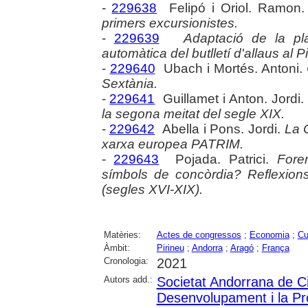
-
229638
Felipó i Oriol. Ramon
primers excursionistes.
-
229639
Adaptació de la pla
automàtica del butlletí d'allaus al P
-
229640
Ubach i Mortés. Antoni.
Sextània.
-
229641
Guillamet i Anton. Jordi.
la segona meitat del segle XIX.
-
229642
Abella i Pons. Jordi.
La C
xarxa europea PATRIM.
-
229643
Pojada. Patrici.
Fore
símbols de concòrdia? Reflexions
(segles XVI-XIX).
Matèries:
Actes de congressos
;
Economia
;
Cu
Àmbit:
Pirineu
;
Andorra
;
Aragó
;
França
Cronologia:
2021
Autors add.:
Societat Andorrana de C
Desenvolupament i la Pro