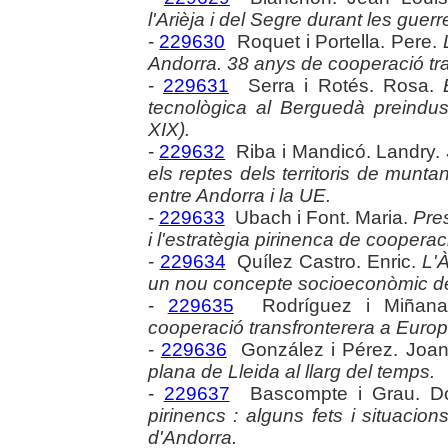
l'Arièja i del Segre durant les guerre
-
229630
Roquet i Portella. Pere.
Andorra. 38 anys de cooperació tra
-
229631
Serra i Rotés. Rosa.
tecnològica al Berguedà preindustri
XIX).
-
229632
Riba i Mandicó. Landry.
els reptes dels territoris de muntan
entre Andorra i la UE.
-
229633
Ubach i Font. Maria.
Pres
i l'estratègia pirinenca de cooperac
-
229634
Quílez Castro. Enric.
L'
un nou concepte socioeconòmic de
-
229635
Rodríguez i Miñana
cooperació transfronterera a Europ
-
229636
González i Pérez. Joa
plana de Lleida al llarg del temps.
-
229637
Bascompte i Grau. 
pirinencs : alguns fets i situacion
d'Andorra.