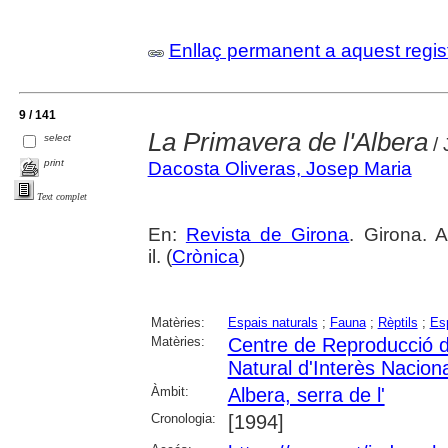
Enllaç permanent a aquest regis
9 / 141
La Primavera de l'Albera
select
/ 
print
Dacosta Oliveras, Josep Maria
Text complet
En:
Revista de Girona
. Girona. 
il. (
Crònica
)
Matèries:
Espais naturals
;
Fauna
;
Rèptils
;
Es
Matèries:
Centre de Reproducció d
Natural d'Interès Naciona
Àmbit:
Albera, serra de l'
Cronologia:
[1994]