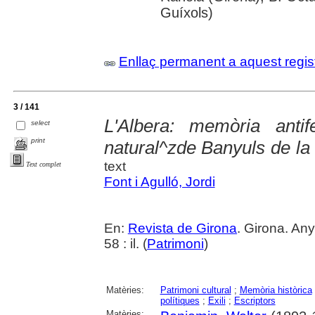
Guíxols)
Enllaç permanent a aquest regis
3 / 141
L'Albera: memòria antif
select
print
natural^zde Banyuls de l
text
Text complet
Font i Agulló, Jordi
En:
Revista de Girona
. Girona. Any
58 : il. (
Patrimoni
)
Matèries:
Patrimoni cultural
;
Memòria històrica
polítiques
;
Exili
;
Escriptors
Matèries: