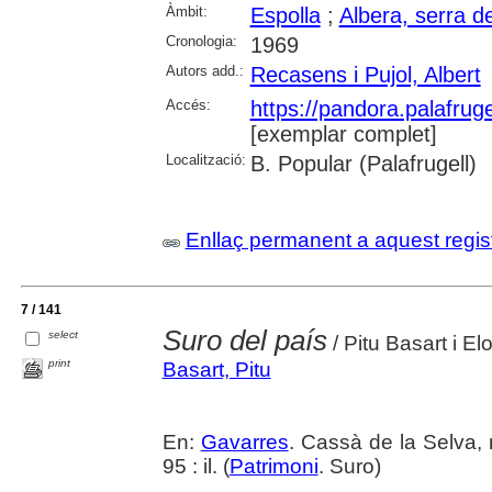
Àmbit:
Espolla
;
Albera, serra de
Cronologia:
1969
Autors add.:
Recasens i Pujol, Albert
Accés:
https://pandora.palafru
[exemplar complet]
Localització:
B. Popular (Palafrugell)
Enllaç permanent a aquest regis
7 / 141
Suro del país
select
/ Pitu Basart i Elo
print
Basart, Pitu
En:
Gavarres
. Cassà de la Selva, 
95 : il. (
Patrimoni
. Suro)