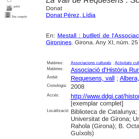
print
Donat
Donat Pérez, Lídia
Text complet
En:
Mestall : butlletí de l'Associ
Gironines
. Girona. Any XI, núm. 25 (
Matèries:
Associacions culturals
;
Activitats cul
Matèries:
Associació d'Història Ru
Àmbit:
Requesens, vall
;
Albera,
Cronologia:
2008
Accés:
http://www.ddgi.cat/histo
[exemplar complet]
Localització:
Biblioteca de Catalunya;
Universitat de Girona; U
Rahola (Girona); B. Octav
Guíxols)