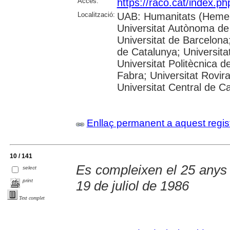
Accés:
https://raco.cat/index.p
Localització:
UAB: Humanitats (Hemer
Universitat Autònoma de
Universitat de Barcelona;
de Catalunya; Universitat
Universitat Politècnica 
Fabra; Universitat Rovira 
Universitat Central de C
Enllaç permanent a aquest regis
10 / 141
Es compleixen el 25 anys d
select
print
19 de juliol de 1986
Text complet