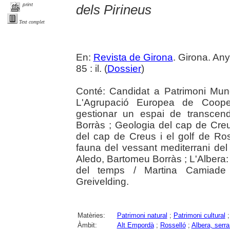
print
dels Pirineus
Text complet
En:
Revista de Girona
. Girona. An
85 : il. (
Dossier
)
Conté: Candidat a Patrimoni Mun
L'Agrupació Europea de Coopera
gestionar un espai de transcendè
Borràs ; Geologia del cap de Creu
del cap de Creus i el golf de Ros
fauna del vessant mediterrani del
Aledo, Bartomeu Borràs ; L'Albera: un
del temps / Martina Camiade B
Greivelding.
Matèries:
Patrimoni natural
;
Patrimoni cultural
Àmbit:
Alt Empordà
;
Rosselló
;
Albera, serra 