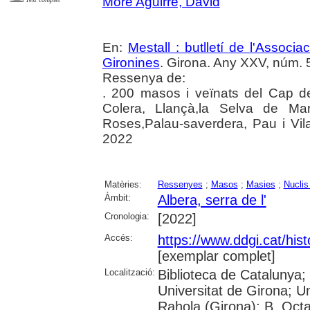
Moré Aguirre, David
En:
Mestall : butlletí de l'Associ
Gironines
. Girona. Any XXV, núm. 
Ressenya de:
. 200 masos i veïnats del Cap de
Colera, Llançà,la Selva de Ma
Roses,Palau-saverdera, Pau i Vilaj
2022
Matèries:
Ressenyes
;
Masos
;
Masies
;
Nuclis
Àmbit:
Albera, serra de l'
Cronologia:
[2022]
Accés:
https://www.ddgi.cat/hist
[exemplar complet]
Localització:
Biblioteca de Catalunya;
Universitat de Girona; U
Rahola (Girona); B. Octav