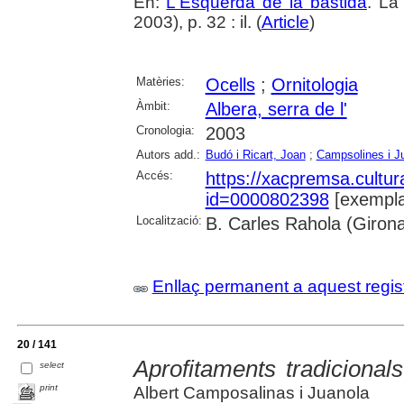
En:
L'Esquerda de la bastida
. La
2003), p. 32 : il. (
Article
)
Matèries:
Ocells
;
Ornitologia
Àmbit:
Albera, serra de l'
Cronologia:
2003
Autors add.:
Budó i Ricart, Joan
;
Campsolines i Ju
Accés:
https://xacpremsa.cultu
id=0000802398
[exempla
Localització:
B. Carles Rahola (Giron
Enllaç permanent a aquest regis
20 / 141
Aprofitaments tradicionals 
select
print
Albert Camposalinas i Juanola