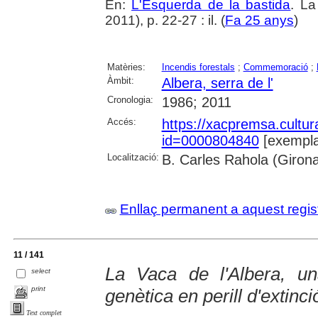
En:
L'Esquerda de la bastida
. L
2011), p. 22-27 : il. (
Fa 25 anys
)
Matèries:
Incendis forestals
;
Commemoració
;
Àmbit:
Albera, serra de l'
Cronologia:
1986; 2011
Accés:
https://xacpremsa.cultu
id=0000804840
[exempla
Localització:
B. Carles Rahola (Giron
Enllaç permanent a aquest regis
11 / 141
La Vaca de l'Albera, un
select
print
genètica en perill d'extinci
Text complet