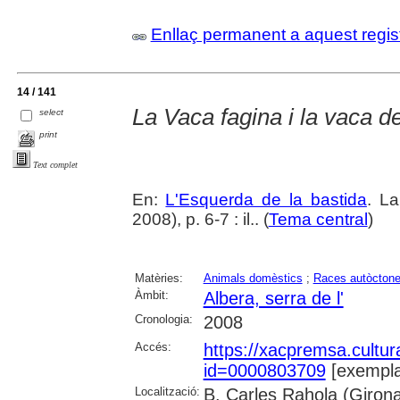
Enllaç permanent a aquest regis
14 / 141
La Vaca fagina i la vaca de
select
print
Text complet
En:
L'Esquerda de la bastida
. L
2008), p. 6-7 : il.. (
Tema central
)
Matèries:
Animals domèstics
;
Races autòcton
Àmbit:
Albera, serra de l'
Cronologia:
2008
Accés:
https://xacpremsa.cultu
id=0000803709
[exempla
Localització:
B. Carles Rahola (Giron