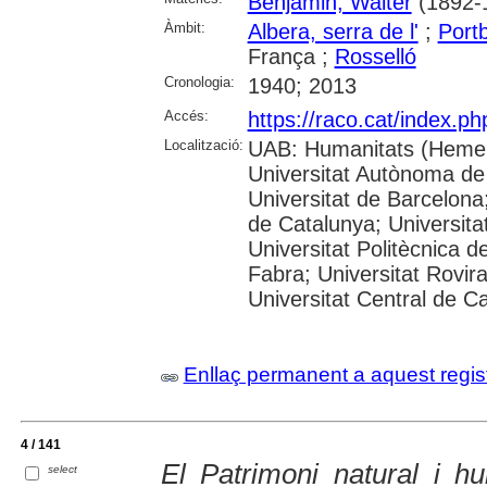
Benjamin, Walter
(1892-
Àmbit:
Albera, serra de l'
;
Port
França ;
Rosselló
Cronologia:
1940; 2013
Accés:
https://raco.cat/index.p
Localització:
UAB: Humanitats (Hemer
Universitat Autònoma de
Universitat de Barcelona;
de Catalunya; Universitat
Universitat Politècnica 
Fabra; Universitat Rovira 
Universitat Central de C
Enllaç permanent a aquest regis
4 / 141
El Patrimoni natural i h
select