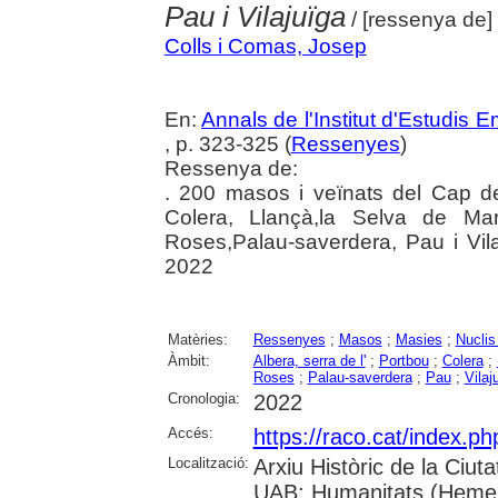
Pau i Vilajuïga
/ [ressenya de
Colls i Comas, Josep
En:
Annals de l'Institut d'Estudis
, p. 323-325 (
Ressenyes
)
Ressenya de:
. 200 masos i veïnats del Cap de
Colera, Llançà,la Selva de Ma
Roses,Palau-saverdera, Pau i Vilaj
2022
Matèries:
Ressenyes
;
Masos
;
Masies
;
Nuclis
Àmbit:
Albera, serra de l'
;
Portbou
;
Colera
;
Roses
;
Palau-saverdera
;
Pau
;
Vilaj
Cronologia:
2022
Accés:
https://raco.cat/index.
Localització:
Arxiu Històric de la Ciut
UAB: Humanitats (Hemero