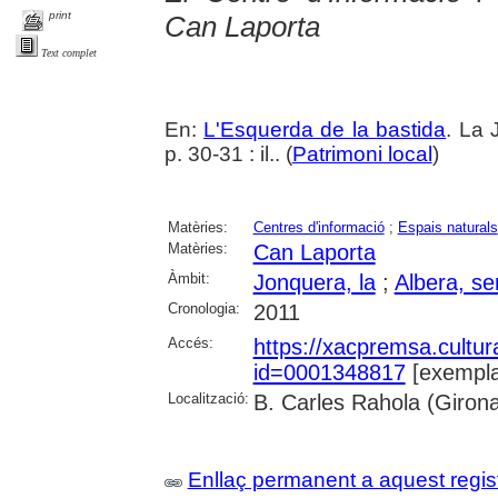
print
Can Laporta
Text complet
En:
L'Esquerda de la bastida
. La 
p. 30-31 : il.. (
Patrimoni local
)
Matèries:
Centres d'informació
;
Espais naturals
Matèries:
Can Laporta
Àmbit:
Jonquera, la
;
Albera, ser
Cronologia:
2011
Accés:
https://xacpremsa.cultu
id=0001348817
[exempla
Localització:
B. Carles Rahola (Giron
Enllaç permanent a aquest regis