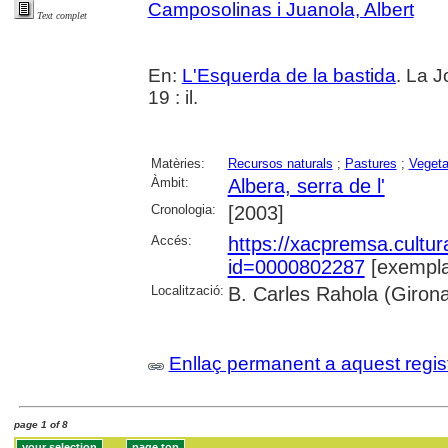
Camposolinas i Juanola, Albert
Text complet
En:
L'Esquerda de la bastida
. La J
19 : il.
Matèries:
Recursos naturals
;
Pastures
;
Vegeta
Àmbit:
Albera, serra de l'
Cronologia:
[2003]
Accés:
https://xacpremsa.cultu
id=0000802287
[exempla
Localització:
B. Carles Rahola (Giron
Enllaç permanent a aquest regis
page 1 of 8