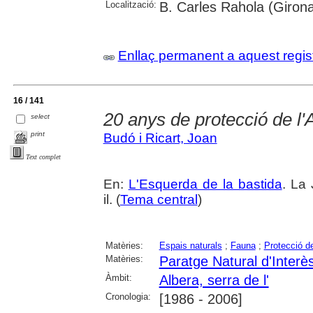
Localització:
B. Carles Rahola (Giron
Enllaç permanent a aquest regis
16 / 141
20 anys de protecció de l'
select
print
Budó i Ricart, Joan
Text complet
En:
L'Esquerda de la bastida
. La
il. (
Tema central
)
Matèries:
Espais naturals
;
Fauna
;
Protecció d
Matèries:
Paratge Natural d'Interès
Àmbit:
Albera, serra de l'
Cronologia:
[1986 - 2006]