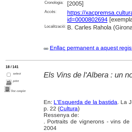
Cronologia:
[2005]
Accés:
https://xacpremsa.cultu
id=0000802694
[exempla
Localització:
B. Carles Rahola (Giron
Enllaç permanent a aquest regis
18 / 141
Els Vins de l'Albera : un no
select
print
Text complet
En:
L'Esquerda de la bastida
. La 
p. 22 (
Cultura
)
Ressenya de:
. Portraits de vignerons - vins de
2004