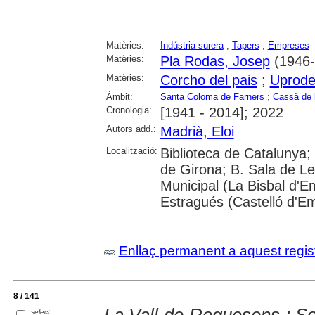
Matèries:
Indústria surera
;
Tapers
;
Empreses
Matèries:
Pla Rodas, Josep
(1946-.
Matèries:
Corcho del pais
;
Uprod
Àmbit:
Santa Coloma de Farners
;
Cassà de 
Cronologia:
[1941 - 2014]; 2022
Autors add.:
Madrià, Eloi
Localització:
Biblioteca de Catalunya; 
de Girona; B. Sala de Le
Municipal (La Bisbal d'
Estragués (Castelló d'E
Enllaç permanent a aquest regis
8 / 141
La Vall de Requesens : Sor
select