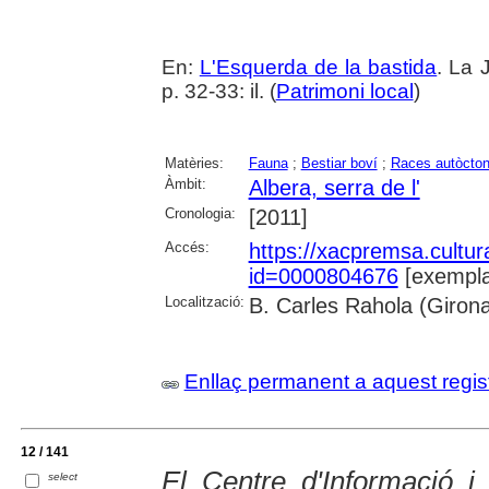
En:
L'Esquerda de la bastida
. La 
p. 32-33: il. (
Patrimoni local
)
Matèries:
Fauna
;
Bestiar boví
;
Races autòcto
Àmbit:
Albera, serra de l'
Cronologia:
[2011]
Accés:
https://xacpremsa.cultu
id=0000804676
[exempla
Localització:
B. Carles Rahola (Giron
Enllaç permanent a aquest regis
12 / 141
El Centre d'Informació i 
select