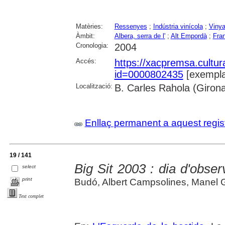
Matèries:
Ressenyes
;
Indústria vinícola
;
Viny
Àmbit:
Albera, serra de l'
;
Alt Empordà
;
Fra
Cronologia:
2004
Accés:
https://xacpremsa.cultu
id=0000802435
[exempla
Localització:
B. Carles Rahola (Giron
Enllaç permanent a aquest regis
19 / 141
Big Sit 2003 : dia d'observ
select
print
Budó, Albert Campsolines, Manel G
Text complet