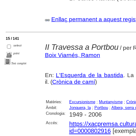
Enllaç permanent a aquest regis
15 / 141
II Travessa a Portbou
select
/ per 
print
Boix Viarnés, Ramon
Text complet
En:
L'Esquerda de la bastida
. La
il. (
Crònica de camí
)
Matèries:
Excursionisme
;
Muntanyisme
;
Cròni
Àmbit:
Jonquera, la
;
Portbou
;
Albera, serra d
Cronologia:
1949 - 2006
Accés:
https://xacpremsa.cultu
id=0000802916
[exempla