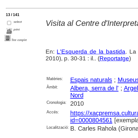
13 / 141
Visita al Centre d'Interpre
select
print
Text complet
En:
L'Esquerda de la bastida
. La
2010), p. 30-31 : il.. (
Reportatge
)
Matèries:
Espais naturals
;
Museus 
Àmbit:
Albera, serra de l'
;
Argel
Nord
Cronologia:
2010
Accés:
https://xacpremsa.cultu
id=0000804561
[exempla
Localització:
B. Carles Rahola (Giron