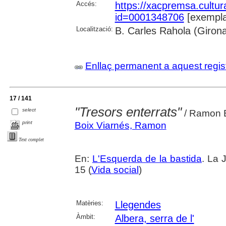
Accés:
https://xacpremsa.cultu
id=0001348706
[exempla
Localització:
B. Carles Rahola (Giron
Enllaç permanent a aquest regis
17 / 141
"Tresors enterrats"
select
/ Ramon 
print
Boix Viarnés, Ramon
Text complet
En:
L'Esquerda de la bastida
. La 
15 (
Vida social
)
Matèries:
Llegendes
Àmbit:
Albera, serra de l'