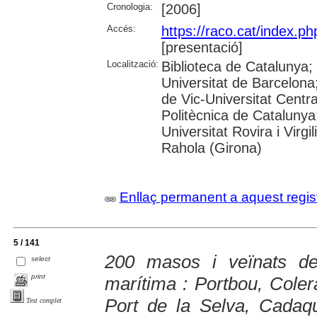
Cronologia:
[2006]
Accés:
https://raco.cat/index.p
[presentació]
Localització:
Biblioteca de Catalunya;
Universitat de Barcelona;
de Vic-Universitat Centra
Politècnica de Catalunya
Universitat Rovira i Virgil
Rahola (Girona)
Enllaç permanent a aquest regis
5 / 141
200 masos i veïnats de
select
print
marítima : Portbou, Coler
Port de la Selva, Cadaq
Text complet