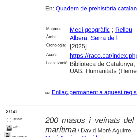
En:
Quadern de prehistòria catala
Matèries:
Medi geogràfic
;
Relleu
Àmbit:
Albera, Serra de l'
Cronologia:
[2025]
Accés:
https://raco.cat/index.
Localització:
Biblioteca de Catalunya;
UAB: Humanitats (Heme
Enllaç permanent a aquest regis
2 / 141
200 masos i veïnats del
select
print
marítima
/ David Moré Aguirre
Text complet