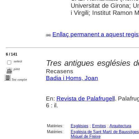
Universitat de Girona; U
i Virgili; Institut Ramon
Enllaç permanent a aquest regis
6 / 141
Tres antigues esglésies d
select
print
Recasens
Badia i Homs, Joan
Text complet
En:
Revista de Palafrugell
. Palafru
6 : il.
Matèries:
Esglésies
;
Ermites
;
Arquitectura
Matèries:
Església de Sant Martí de Baussitges
Miquel de Freixe