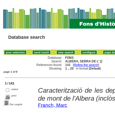
Database search
Database:
FONS
Search:
ALBERA, SERRA DE L' []
References found:
141
[
Refine the search
]
Showing:
1 .. 20
in format [
Default
]
page 1 of 8
1 / 141
Caracterització de les de
select
print
de mont de l'Albera (inclòs
Franch, Marc
Text complet