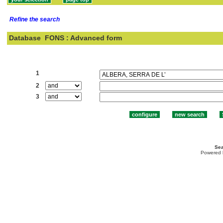
Refine the search
Database
FONS : Advanced form
Search:
1
2
3
Sea
Powered