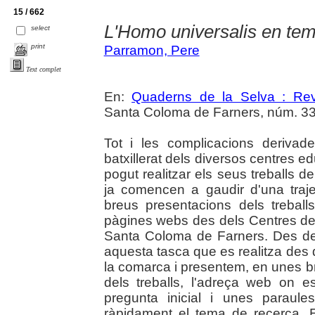
15 / 662
L'Homo universalis en tem
select
print
Parramon, Pere
Text complet
En:
Quaderns de la Selva : Revi
Santa Coloma de Farners, núm. 33-
Tot i les complicacions deriva
batxillerat dels diversos centres 
pogut realitzar els seus treballs 
ja comencen a gaudir d'una trajec
breus presentacions dels treball
pàgines webs des dels Centres d
Santa Coloma de Farners. Des del
aquesta tasca que es realitza des 
la comarca i presentem, en unes breu
dels treballs, l'adreça web on e
pregunta inicial i unes paraule
ràpidament el tema de recerca. E