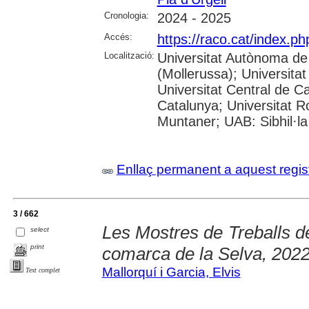
Cronologia:
2024 - 2025
Accés:
https://raco.cat/index.
Localització:
Universitat Autònoma de
(Mollerussa); Universitat
Universitat Central de Ca
Catalunya; Universitat Rov
Muntaner; UAB: Sibhil·la
Enllaç permanent a aquest regis
3 / 662
Les Mostres de Treballs de
select
print
comarca de la Selva, 202
Mallorquí i Garcia, Elvis
Text complet