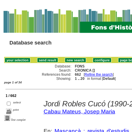
Database search
Database:
FONS
Search:
CRONICA []
References found:
662
[
Refine the search
]
Showing:
1 .. 20
in format [
Default
]
page 1 of 34
1 / 662
Jordi Robles Cucó (1990-
select
print
Cabau Mateus, Josep Maria
Text complet
En:
Mascançà : revista d'estudis 