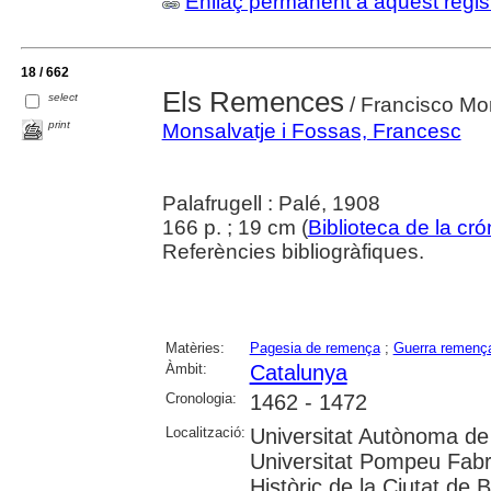
Enllaç permanent a aquest regis
18 / 662
Els Remences
select
/ Francisco Mo
print
Monsalvatje i Fossas, Francesc
Palafrugell : Palé, 1908
166 p. ; 19 cm (
Biblioteca de la cró
Referències bibliogràfiques.
Matèries:
Pagesia de remença
;
Guerra remença
Àmbit:
Catalunya
Cronologia:
1462 - 1472
Localització:
Universitat Autònoma de 
Universitat Pompeu Fabr
Històric de la Ciutat de 