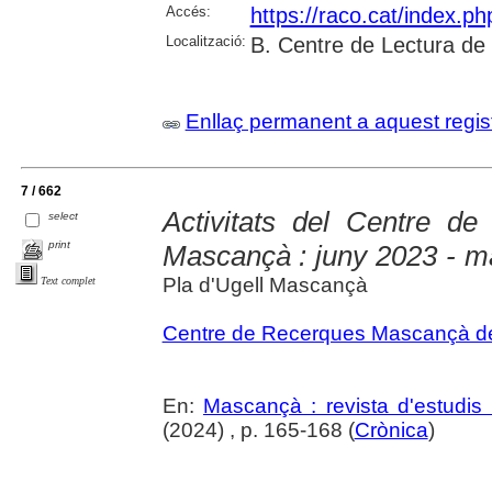
Accés:
https://raco.cat/index.p
Localització:
B. Centre de Lectura de
Enllaç permanent a aquest regis
7 / 662
Activitats del Centre de
select
print
Mascançà : juny 2023 - m
Pla d'Ugell Mascançà
Text complet
Centre de Recerques Mascançà del
En:
Mascançà : revista d'estudis 
(2024) , p. 165-168 (
Crònica
)