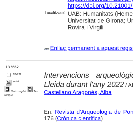
https://doi.org/10.21001
Localització:
UAB: Humanitats (Hemero
Universitat de Girona; U
Rovira i Virgili
Enllaç permanent a aquest regis
13 / 662
Intervencions arqueològ
select
print
Lleida durant l'any 2022
/ A
Castellano Aragonés, Alba
Text complet
Text
complet
En:
Revista d'Arqueologia de Po
176 (
Crònica científica
)