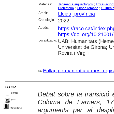
Matèries:
Jaciments arqueològics
;
Excavacions
Prehistòria
;
Epoca romana
;
Cultura 
Àmbit:
Lleida, província
Cronologia:
2022
Accés:
https://raco.cat/index.p
https://doi.org/10.21001
Localització:
UAB: Humanitats (Hemero
Universitat de Girona; U
Rovira i Virgili
Enllaç permanent a aquest regis
14 / 662
Debat sobre la transició 
select
print
Coloma de Farners, 1
arguments per al desp
Text complet