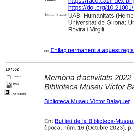
https://raco.cat/index.p
https://doi.org/10.21001
Localització:
UAB: Humanitats (Hemero
Universitat de Girona; U
Rovira i Virgili
Enllaç permanent a aquest regis
10 / 662
Memòria d'activitats 2022 
select
print
Biblioteca Museu Víctor B
Text complet
Biblioteca Museu Víctor Balaguer
.
En:
Butlletí de la Biblioteca-Muse
època, núm. 16 (Octubre 2023), p.