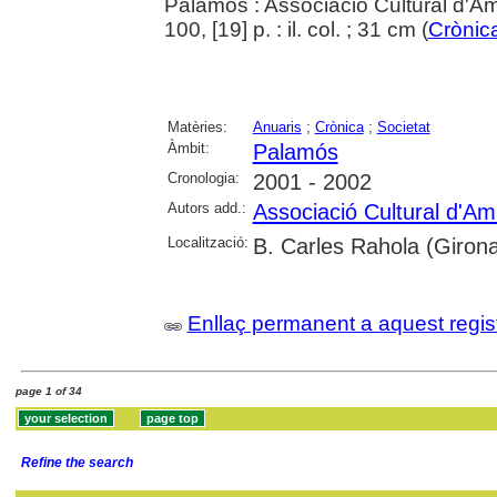
Palamós : Associació Cultural d'Am
100, [19] p. : il. col. ; 31 cm (
Crònic
Matèries:
Anuaris
;
Crònica
;
Societat
Àmbit:
Palamós
Cronologia:
2001 - 2002
Autors add.:
Associació Cultural d'A
Localització:
B. Carles Rahola (Girona
Enllaç permanent a aquest regis
page 1 of 34
Refine the search