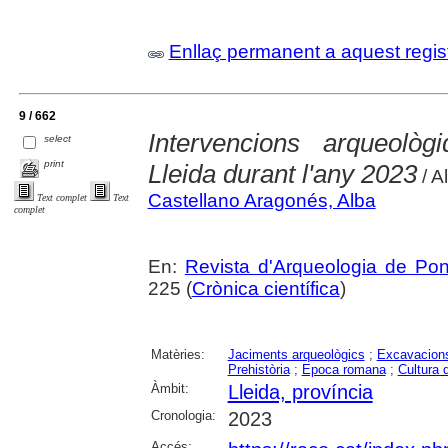
Enllaç permanent a aquest regis
9 / 662
Intervencions arqueològ
select
print
Lleida durant l'any 2023
/ A
Castellano Aragonés, Alba
Text complet
Text
complet
En:
Revista d'Arqueologia de Po
225 (
Crònica científica
)
Matèries:
Jaciments arqueològics
;
Excavacions
Prehistòria
;
Epoca romana
;
Cultura 
Àmbit:
Lleida, província
Cronologia:
2023
Accés: