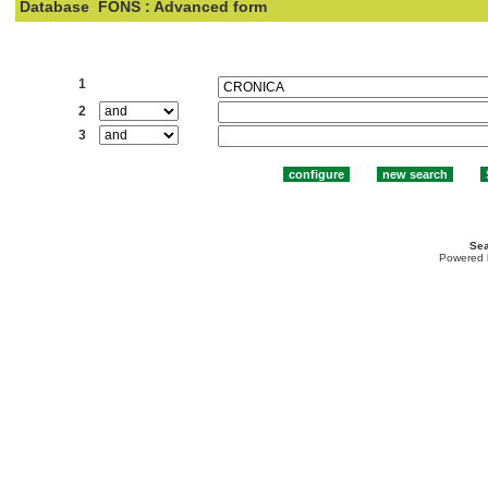
Database
FONS : Advanced form
Search:
1
2
3
Sea
Powered