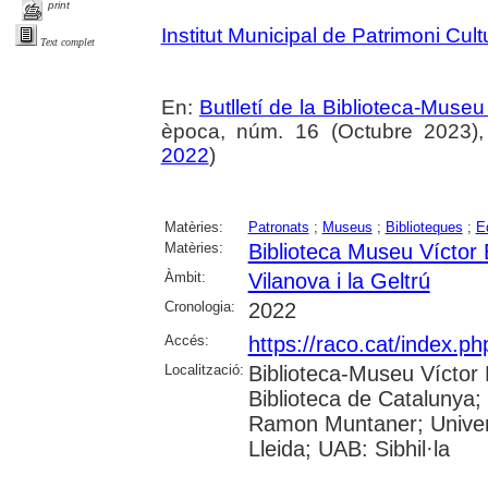
print
Institut Municipal de Patrimoni Cult
Text complet
En:
Butlletí de la Biblioteca-Muse
època, núm. 16 (Octubre 2023), 
2022
)
Matèries:
Patronats
;
Museus
;
Biblioteques
;
E
Matèries:
Biblioteca Museu Víctor
Àmbit:
Vilanova i la Geltrú
Cronologia:
2022
Accés:
https://raco.cat/index.ph
Localització:
Biblioteca-Museu Víctor B
Biblioteca de Catalunya; 
Ramon Muntaner; Univers
Lleida; UAB: Sibhil·la