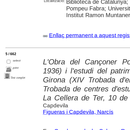
Localització:
Biblioteca de Catalunya; U
Pompeu Fabra; Universita
Institut Ramon Muntane
Enllaç permanent a aquest regis
5 / 662
L'Obra del Cançoner Po
select
print
1936) i l'estudi del patr
Girona (XIV Trobada d'en
Text complet
Trobada de centres d'estu
La Cellera de Ter, 10 de
Capdevila
Figueras i Capdevila, Narcís