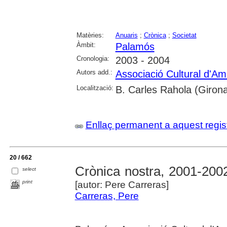
Matèries:
Anuaris
;
Crònica
;
Societat
Àmbit:
Palamós
Cronologia:
2003 - 2004
Autors add.:
Associació Cultural d'A
Localització:
B. Carles Rahola (Girona
Enllaç permanent a aquest regis
20 / 662
Crònica nostra, 2001-200
select
print
[autor: Pere Carreras]
Carreras, Pere