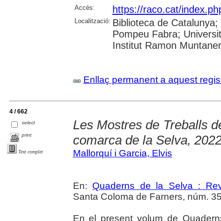
Accés:
https://raco.cat/index.
Localització:
Biblioteca de Catalunya; U
Pompeu Fabra; Universita
Institut Ramon Muntane
Enllaç permanent a aquest regis
4 / 662
Les Mostres de Treballs de
select
print
comarca de la Selva, 202
Mallorquí i Garcia, Elvis
Text complet
En:
Quaderns de la Selva : Revi
Santa Coloma de Farners, núm. 35 (2
En el present volum de Quadern