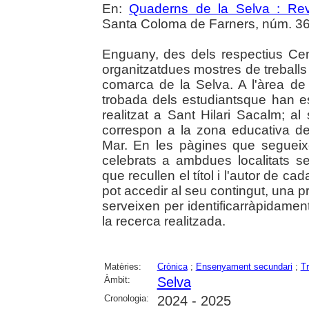
En:
Quaderns de la Selva : Revi
Santa Coloma de Farners, núm. 36 (2
Enguany, des dels respectius Ce
organitzatdues mostres de treballs 
comarca de la Selva. A l'àrea de l
trobada dels estudiantsque han es
realitzat a Sant Hilari Sacalm; a
correspon a la zona educativa de l
Mar. En les pàgines que segueix
celebrats a ambdues localitats s
que recullen el títol i l'autor de c
pot accedir al seu contingut, una p
serveixen per identificarràpidamen
la recerca realitzada.
Matèries:
Crònica
;
Ensenyament secundari
;
Tr
Àmbit:
Selva
Cronologia:
2024 - 2025