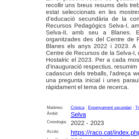
recollir uns breus resums dels tre
estat seleccionats en les mostres
d'educació secundària de la co
Recursos Pedagògics Selva-I, a
Selva-II, amb seu a Blanes. En
organitzades des del Centre de R
Blanes els anys 2022 i 2023. A c
Centre de Recursos de la Selva-I, 
Hostalric el 2023. Per a cada mos
d'inauguració respectius, resumim en
cadascun dels treballs, l'adreça w
una pregunta inicial i unes parau
ràpidament el tema de recerca.
Matèries:
Crònica
;
Ensenyament secundari
;
Tr
Àmbit:
Selva
Cronologia:
2022 - 2023
Accés:
https://raco.cat/index.