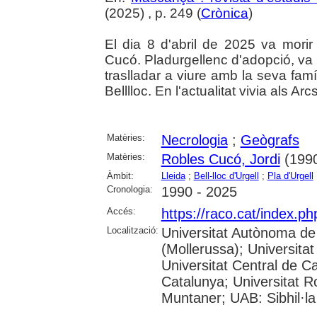
(2025) , p. 249 (
Crònica
)
El dia 8 d'abril de 2025 va mori
Cucó. Pladurgellenc d'adopció, va 
traslladar a viure amb la seva fam
Belllloc. En l'actualitat vivia als 
Matèries:
Necrologia
;
Geògrafs
Matèries:
Robles Cucó, Jordi
(1990
Àmbit:
Lleida
;
Bell-lloc d'Urgell
;
Pla d'Urgell
Cronologia:
1990 - 2025
Accés:
https://raco.cat/index.
Localització:
Universitat Autònoma de
(Mollerussa); Universitat
Universitat Central de Ca
Catalunya; Universitat Rov
Muntaner; UAB: Sibhil·la