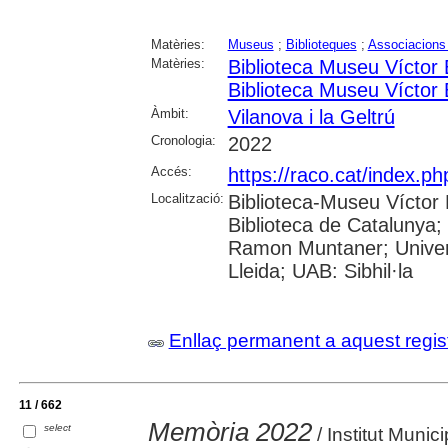
Matèries:
Museus
;
Biblioteques
;
Associacions 
Matèries:
Biblioteca Museu Víctor
Biblioteca Museu Víctor
Àmbit:
Vilanova i la Geltrú
Cronologia:
2022
Accés:
https://raco.cat/index.ph
Localització:
Biblioteca-Museu Víctor B
Biblioteca de Catalunya; 
Ramon Muntaner; Univers
Lleida; UAB: Sibhil·la
Enllaç permanent a aquest regis
11 / 662
Memòria 2022
select
/ Institut Munic