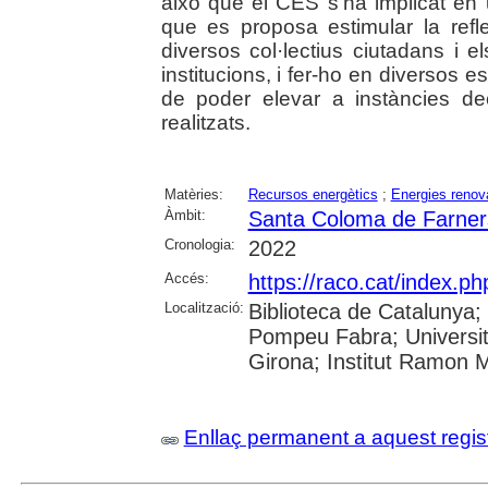
això que el CES s'ha implicat e
que es proposa estimular la refle
diversos col·lectius ciutadans i 
institucions, i fer-ho en diversos es
de poder elevar a instàncies de
realitzats.
Matèries:
Recursos energètics
;
Energies renov
Àmbit:
Santa Coloma de Farner
Cronologia:
2022
Accés:
https://raco.cat/index.p
Localització:
Biblioteca de Catalunya; U
Pompeu Fabra; Universita
Girona; Institut Ramon 
Enllaç permanent a aquest regis