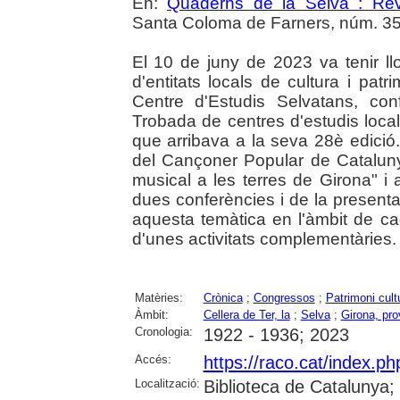
En:
Quaderns de la Selva : Revi
Santa Coloma de Farners, núm. 35 
El 10 de juny de 2023 va tenir ll
d'entitats locals de cultura i pat
Centre d'Estudis Selvatans, co
Trobada de centres d'estudis local
que arribava a la seva 28è edició
del Cançoner Popular de Catalunya
musical a les terres de Girona" i 
dues conferències i de la present
aquesta temàtica en l'àmbit de ca
d'unes activitats complementàries.
Matèries:
Crònica
;
Congressos
;
Patrimoni cult
Àmbit:
Cellera de Ter, la
;
Selva
;
Girona, pro
Cronologia:
1922 - 1936; 2023
Accés:
https://raco.cat/index.
Localització:
Biblioteca de Catalunya; U