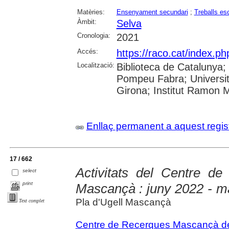
Matèries:
Ensenyament secundari
;
Treballs es
Àmbit:
Selva
Cronologia:
2021
Accés:
https://raco.cat/index.p
Localització:
Biblioteca de Catalunya; U
Pompeu Fabra; Universita
Girona; Institut Ramon 
Enllaç permanent a aquest regis
17 / 662
Activitats del Centre de
select
print
Mascançà : juny 2022 - m
Pla d'Ugell Mascançà
Text complet
Centre de Recerques Mascançà del