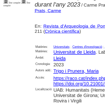
durant l'any 2023
Text complet
Text
/ Carme Prat
complet
Prats, Carme
En:
Revista d'Arqueologia de Po
211 (
Crònica científica
)
Matèries:
Universitats
;
Centres d'investigació
;
Matèries:
Universitat de Lleida
. La
Àmbit:
Lleida
Cronologia:
2023
Autors add.:
Trigo i Prunera, Maria
Accés:
https://raco.cat/index.p
https://doi.org/10.21001
Localització:
UAB: Humanitats (Hemero
Universitat de Girona; U
Rovira i Virgili