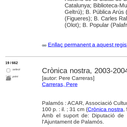
Catalunya; Biblioteca-Mu
Geltrú); B. Pública Arús
(Figueres); B. Carles Ra
(Olot); B. Popular (Pala
Enllaç permanent a aquest regis
19 / 662
Crònica nostra, 2003-200
select
print
[autor: Pere Carreras]
Carreras, Pere
Palamós : ACAR, Associació Cultur
100 p. : il. ; 31 cm (
Crònica nostra
,
Amb el suport de: Diputació de
l'Ajuntament de Palamós.