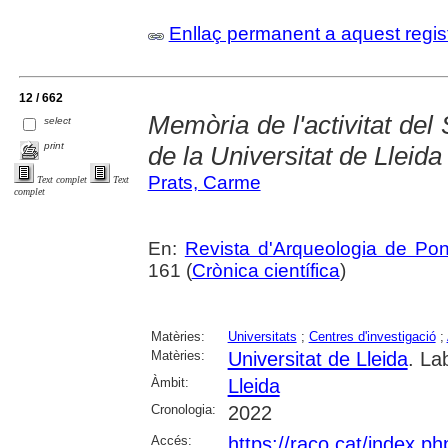
Enllaç permanent a aquest regis
12 / 662
Memòria de l'activitat del
select
print
de la Universitat de Lleida
Prats, Carme
Text complet
Text
complet
En:
Revista d'Arqueologia de Po
161 (
Crònica científica
)
Matèries:
Universitats
;
Centres d'investigació
;
Matèries:
Universitat de Lleida
. La
Àmbit:
Lleida
Cronologia:
2022
Accés:
https://raco.cat/index.p