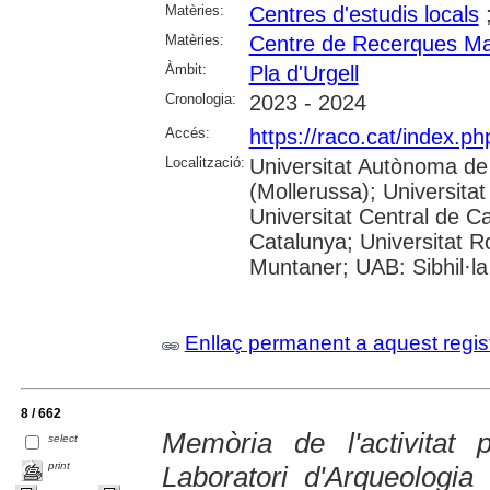
Matèries:
Centres d'estudis locals
Matèries:
Centre de Recerques Mas
Àmbit:
Pla d'Urgell
Cronologia:
2023 - 2024
Accés:
https://raco.cat/index.p
Localització:
Universitat Autònoma de
(Mollerussa); Universitat
Universitat Central de Ca
Catalunya; Universitat Rov
Muntaner; UAB: Sibhil·la
Enllaç permanent a aquest regis
8 / 662
Memòria de l'activitat
select
print
Laboratori d'Arqueologia