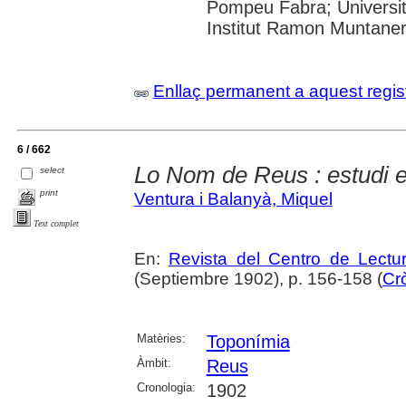
Pompeu Fabra; Universita
Institut Ramon Muntane
Enllaç permanent a aquest regis
6 / 662
Lo Nom de Reus : estudi 
select
print
Ventura i Balanyà, Miquel
Text complet
En:
Revista del Centro de Lectu
(Septiembre 1902), p. 156-158 (
Crò
Matèries:
Toponímia
Àmbit:
Reus
Cronologia:
1902