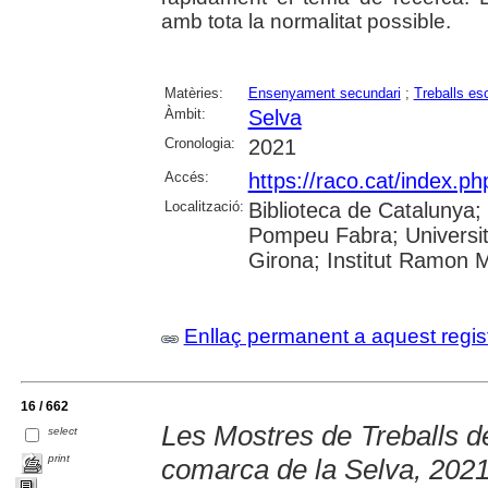
amb tota la normalitat possible.
Matèries:
Ensenyament secundari
;
Treballs es
Àmbit:
Selva
Cronologia:
2021
Accés:
https://raco.cat/index.p
Localització:
Biblioteca de Catalunya; U
Pompeu Fabra; Universita
Girona; Institut Ramon 
Enllaç permanent a aquest regis
16 / 662
Les Mostres de Treballs de
select
print
comarca de la Selva, 202