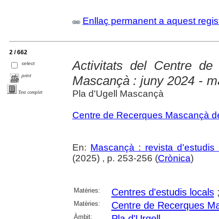
Enllaç permanent a aquest regis
2 / 662
Activitats del Centre de
select
print
Mascançà : juny 2024 - m
Pla d'Ugell Mascançà
Text complet
Centre de Recerques Mascançà del
En:
Mascançà : revista d'estudis 
(2025) , p. 253-256 (
Crònica
)
Matèries:
Centres d'estudis locals
Matèries:
Centre de Recerques Mas
Àmbit:
Pla d'Urgell