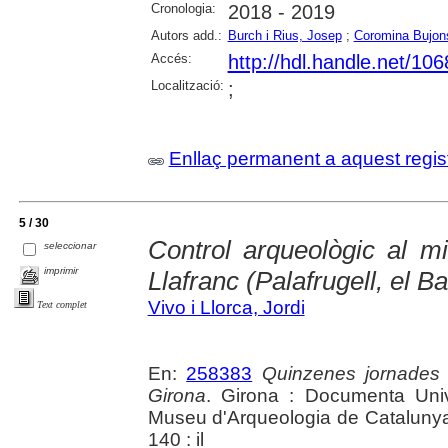
Cronologia:
2018 - 2019
Autors add.:
Burch i Rius, Josep
;
Coromina Bujon
Accés:
http://hdl.handle.net/10
Localització:
;
Enllaç permanent a aquest regis
5 / 30
Control arqueològic al m
seleccionar
imprimir
Llafranc (Palafrugell, el 
Vivo i Llorca, Jordi
Text complet
En:
258383
Quinzenes jornades
Girona
. Girona : Documenta Unive
Museu d'Arqueologia de Catalunya 
140 : il