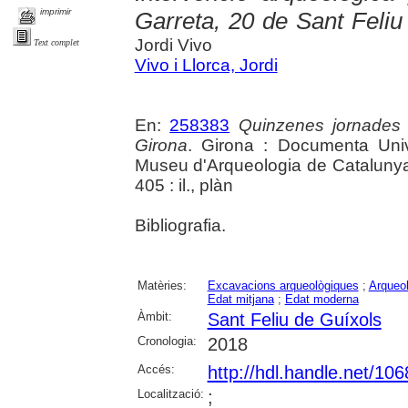
imprimir
Garreta, 20 de Sant Feli
Jordi Vivo
Text complet
Vivo i Llorca, Jordi
En:
258383
Quinzenes jornades
Girona
. Girona : Documenta Unive
Museu d'Arqueologia de Catalunya 
405 : il., plàn
Bibliografia.
Matèries:
Excavacions arqueològiques
;
Arqueol
Edat mitjana
;
Edat moderna
Àmbit:
Sant Feliu de Guíxols
Cronologia:
2018
Accés:
http://hdl.handle.net/10
Localització:
;