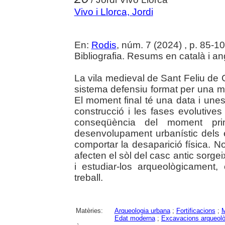
Vivo i Llorca, Jordi
En:
Rodis
, núm. 7 (2024) , p. 85-107 
Bibliografia. Resums en català i an
La vila medieval de Sant Feliu de 
sistema defensiu format per una mur
El moment final té una data i unes
construcció i les fases evoluti
conseqüència del moment pri
desenvolupament urbanístic dels
comportar la desaparició física.
afecten el sòl del casc antic sorgei
i estudiar-los arqueològicamen
treball.
Matèries:
Arqueologia urbana
;
Fortificacions
;
M
Edat moderna
;
Excavacions arqueol