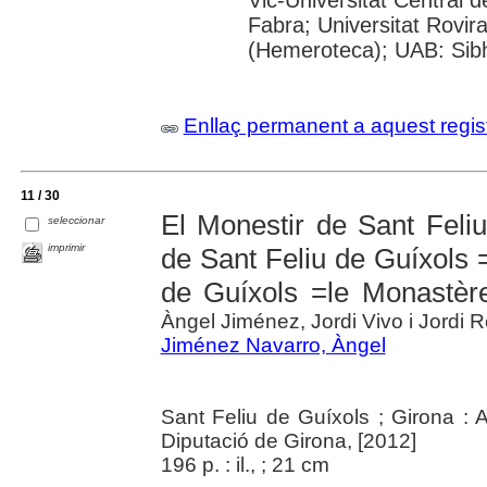
Vic-Universitat Central 
Fabra; Universitat Rovira
(Hemeroteca); UAB: Sibhi
Enllaç permanent a aquest regis
11 / 30
El Monestir de Sant Feli
seleccionar
imprimir
de Sant Feliu de Guíxols 
de Guíxols =le Monastèr
Àngel Jiménez, Jordi Vivo i Jordi 
Jiménez Navarro, Àngel
Sant Feliu de Guíxols ; Girona : 
Diputació de Girona, [2012]
196 p. : il., ; 21 cm