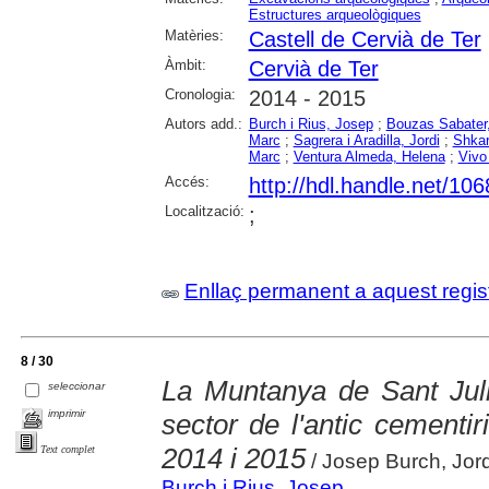
Estructures arqueològiques
Matèries:
Castell de Cervià de Ter
Àmbit:
Cervià de Ter
Cronologia:
2014 - 2015
Autors add.:
Burch i Rius, Josep
;
Bouzas Sabater
Marc
;
Sagrera i Aradilla, Jordi
;
Shkar
Marc
;
Ventura Almeda, Helena
;
Vivo 
Accés:
http://hdl.handle.net/10
Localització:
;
Enllaç permanent a aquest regis
8 / 30
La Muntanya de Sant Juli
seleccionar
imprimir
sector de l'antic cementi
2014 i 2015
Text complet
/ Josep Burch, Jord
Burch i Rius, Josep