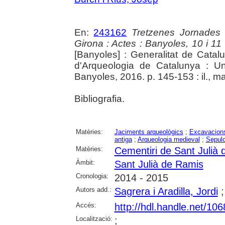
En:
243162
Tretzenes Jornades
Girona : Actes : Banyoles, 10 i 1
[Banyoles] : Generalitat de Cata
d'Arqueologia de Catalunya : Un
Banyoles, 2016. p. 145-153 : il., m
Bibliografia.
Matèries:
Jaciments arqueològics
;
Excavacions
antiga
;
Arqueologia medieval
;
Sepul
Matèries:
Cementiri de Sant Julià
Àmbit:
Sant Julià de Ramis
Cronologia:
2014 - 2015
Autors add.:
Sagrera i Aradilla, Jordi
Accés:
http://hdl.handle.net/10
Localització:
;