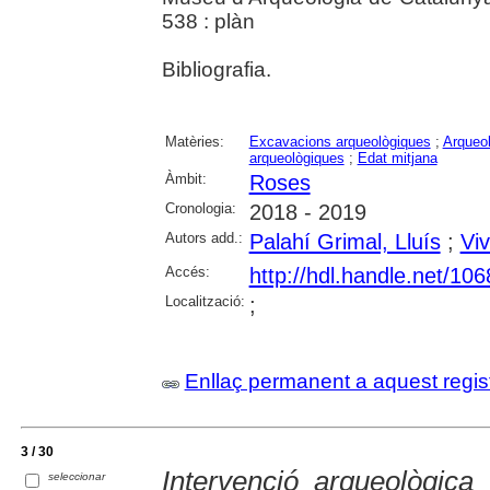
538 : plàn
Bibliografia.
Matèries:
Excavacions arqueològiques
;
Arqueol
arqueològiques
;
Edat mitjana
Àmbit:
Roses
Cronologia:
2018 - 2019
Autors add.:
Palahí Grimal, Lluís
;
Viv
Accés:
http://hdl.handle.net/10
Localització:
;
Enllaç permanent a aquest regis
3 / 30
Intervenció arqueològica 
seleccionar