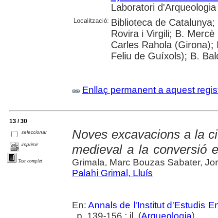
Laboratori d'Arqueologia 
Localització:
Biblioteca de Catalunya; 
Rovira i Virgili; B. Mercè
Carles Rahola (Girona); 
Feliu de Guíxols); B. Bal
Enllaç permanent a aquest regis
13 / 30
Noves excavacions a la ci
seleccionar
imprimir
medieval a la conversió e
Grimala, Marc Bouzas Sabater, Jor
Text complet
Palahi Grimal, Lluís
En:
Annals de l'Institut d'Estudis
, p. 139-156 : il. (
Arqueologia
)