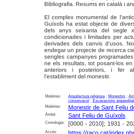
Bibliografia. Resums en català i an
El complex monumental de l'antic
Guíxols ha estat objecte de dive
dels anys seixanta del segle x
condicionades i limitades per ac
derivades dels canvis d'usos. 
endegar un projecte de recerca ci
sengles campanyes programades. 
ne els resultats, tot posant-los en
anteriors i posteriors, i fer 
l'establiment del monestir.
Matèries:
Arquitectura religiosa
;
Monestirs
;
Ar
conservació
;
Excavacions arqueològ
Matèries:
Monestir de Sant Feliu d
Àmbit:
Sant Feliu de Guíxols
Cronologia:
[0000 - 2010]; 1931 - 20
Accés:
https://raco.cat/index.p