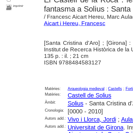
imprimir
fantasma a Solius : Santa
/ Francesc Aicart Hereu, Marc Aulad
Aicart i Hereu, Francesc
[Santa Cristina d'Aro] ; [Girona] 
Institut de Recerca Històrica de la 
135 p. : il. ; 21 cm
ISBN 9788484583127
Matèries:
Arqueologia medieval
;
Castells
;
Fort
Matèries:
Castell de Solius
Àmbit:
Solius
- Santa Cristina d
Cronologia:
[0000 - 2010]
Autors add.:
Vivo i Llorca, Jordi
;
Aula
Autors add.:
Universitat de Girona
. I