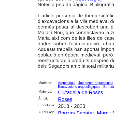
Notes a peu de pàgina. Bibliografi
L'article presenta de forma sintèti
d'excavacions a la vila medieval d
permès posar al descobert una par
Major i Nou, que connectaven la z
Maria així com de les illes de ca
dades sobre l'estructuració urba
Aquests treballs han aportat impor
població en època medieval, però
reestructuració produïts després 
dels Segadors amb la total militarit
Matèries:
Arqueologia
;
Jaciments arqueològics
Excavacions arqueològiques
;
Estruc
Matèries:
Ciutadella de Roses
Àmbit:
Roses
Cronologia:
2018 - 2023
Autors add.:
Bouzas Sabater, Marc
;