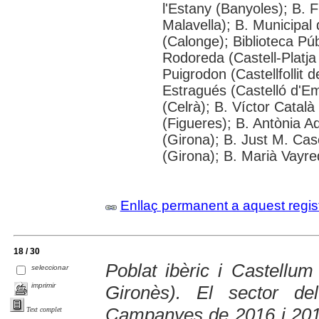
l'Estany (Banyoles); B. 
Malavella); B. Municipal
(Calonge); Biblioteca Pú
Rodoreda (Castell-Platja
Puigrodon (Castellfollit
Estragués (Castelló d'Em
(Celrà); B. Víctor Català
(Figueres); B. Antònia A
(Girona); B. Just M. Cas
(Girona); B. Marià Vayre
Enllaç permanent a aquest regis
18 / 30
Poblat ibèric i Castellu
seleccionar
imprimir
Gironès). El sector del
Campanyes de 2016 i 20
Text complet