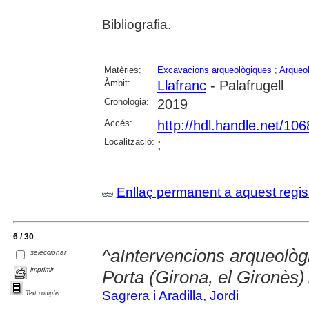
Bibliografia.
Matèries:
Excavacions arqueològiques
;
Arqueol
Àmbit:
Llafranc
- Palafrugell
Cronologia:
2019
Accés:
http://hdl.handle.net/10
Localització:
;
Enllaç permanent a aquest regis
6 / 30
^aIntervencions arqueològ
seleccionar
imprimir
Porta (Girona, el Gironès)
Sagrera i Aradilla, Jordi
Text complet