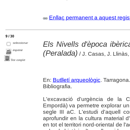
Enllaç permanent a aquest regis
9 / 30
Els Nivells d'època ibèr
seleccionar
imprimir
(Peralada)
/ J. Casas, J. Llinàs
Text complet
En:
Butlletí arqueològic
. Tarragona.
Bibliografia.
L'excavació d'urgència de la 
Empordà) va permetre explorar un c
segle III aC. L'estudi d'aquell c
aprofundir en la cultura material
en tot el territori nord-oriental de