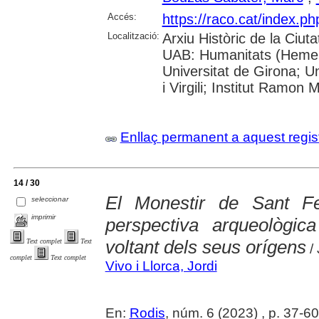
Accés:
https://raco.cat/index.
Localització:
Arxiu Històric de la Ciut
UAB: Humanitats (Hemero
Universitat de Girona; U
i Virgili; Institut Ramon
Enllaç permanent a aquest regis
14 / 30
El Monestir de Sant F
seleccionar
imprimir
perspectiva arqueològica
voltant dels seus orígens
Text complet
Text
/ 
complet
Text complet
Vivo i Llorca, Jordi
En:
Rodis
, núm. 6 (2023) , p. 37-60 :