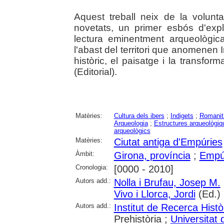
Aquest treball neix de la volunt
novetats, un primer esbós d'expli
lectura eminentment arqueològic
l'abast del territori que anomenen 
històric, el paisatge i la transfor
(Editorial).
Matèries:
Cultura dels ibers
;
Indigets
;
Romanit
Arqueologia
;
Estructures arqueològiq
arqueològics
Matèries:
Ciutat antiga d'Empúries
Àmbit:
Girona, província
;
Empú
Cronologia:
[0000 - 2010]
Autors add.:
Nolla i Brufau, Josep M.
Vivo i Llorca, Jordi
(Ed.)
Autors add.:
Institut de Recerca Histò
Prehistòria ;
Universitat