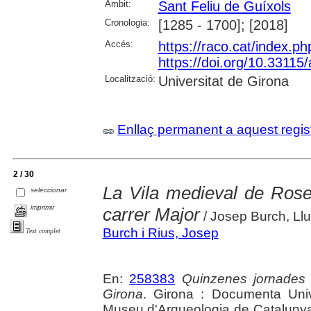
Àmbit:
Sant Feliu de Guíxols
Cronologia:
[1285 - 1700]; [2018]
Accés:
https://raco.cat/index.p
https://doi.org/10.3311
Localització:
Universitat de Girona
Enllaç permanent a aquest regis
2 / 30
La Vila medieval de Rose
seleccionar
imprimir
carrer Major
/ Josep Burch, Llu
Burch i Rius, Josep
Text complet
En:
258383
Quinzenes jornades
Girona
. Girona : Documenta Unive
Museu d'Arqueologia de Catalunya 