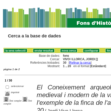
Cerca a la base de dades
Base de dades:
fons
Cercar:
VIVO I LLORCA, JORDI []
Referències trobades:
30
[
Refinar la cerca
]
Mostrant:
1 .. 20
en el format [
Estàndard
]
pàgina 1 de 2
1 / 30
El Coneixement arqueol
seleccionar
imprimir
medieval i modern de la vi
l'exemple de la finca de l
Text complet
Text
complet
20
/ Jordi Vivo Llorca