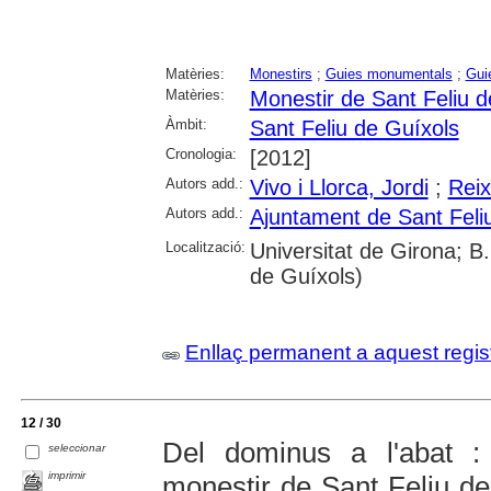
Matèries:
Monestirs
;
Guies monumentals
;
Guie
Matèries:
Monestir de Sant Feliu d
Àmbit:
Sant Feliu de Guíxols
Cronologia:
[2012]
Autors add.:
Vivo i Llorca, Jordi
;
Reix
Autors add.:
Ajuntament de Sant Feli
Localització:
Universitat de Girona; B.
de Guíxols)
Enllaç permanent a aquest regis
12 / 30
Del dominus a l'abat : 
seleccionar
imprimir
monestir de Sant Feliu d