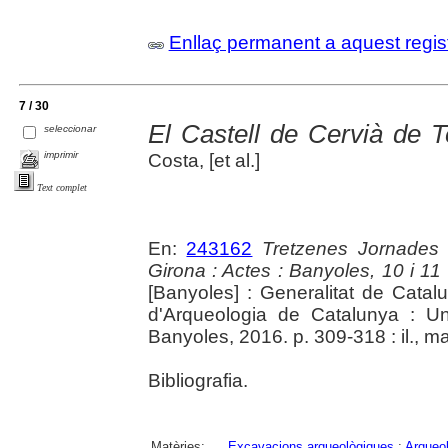
Enllaç permanent a aquest regis
7 / 30
El Castell de Cervià de T
seleccionar
imprimir
Costa, [et al.]
Text complet
En:
243162
Tretzenes Jornades
Girona : Actes : Banyoles, 10 i 1
[Banyoles] : Generalitat de Cata
d'Arqueologia de Catalunya : Un
Banyoles, 2016. p. 309-318 : il., m
Bibliografia.
Matèries:
Excavacions arqueològiques
;
Arqueol