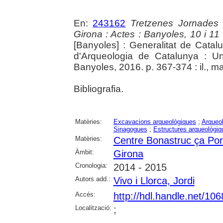
En:
243162
Tretzenes Jornades
Girona : Actes : Banyoles, 10 i 1
[Banyoles] : Generalitat de Cata
d'Arqueologia de Catalunya : Un
Banyoles, 2016. p. 367-374 : il., ma
Bibliografia.
Matèries:
Excavacions arqueològiques
;
Arqueol
Sinagogues
;
Estructures arqueològiq
Matèries:
Centre Bonastruc ça Por
Àmbit:
Girona
Cronologia:
2014 - 2015
Autors add.:
Vivo i Llorca, Jordi
Accés:
http://hdl.handle.net/10
Localització:
;