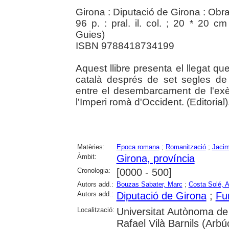
Girona : Diputació de Girona : Obr
96 p. : pral. il. col. ; 20 * 20 cm
Guies)
ISBN 9788418734199
Aquest llibre presenta el llegat q
català després de set segles de
entre el desembarcament de l'exè
l'Imperi romà d'Occident. (Editorial)
Matèries:
Epoca romana
;
Romanització
;
Jacim
Àmbit:
Girona, província
Cronologia:
[0000 - 500]
Autors add.:
Bouzas Sabater, Marc
;
Costa Solé, 
Autors add.:
Diputació de Girona
;
Fu
Localització:
Universitat Autònoma de 
Rafael Vilà Barnils (Arbú