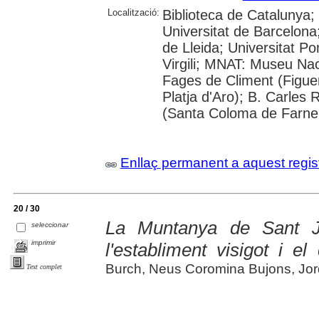
Localització:
Biblioteca de Catalunya;
Universitat de Barcelona;
de Lleida; Universitat P
Virgili; MNAT: Museu Nac
Fages de Climent (Figue
Platja d'Aro); B. Carles 
(Santa Coloma de Farne
Enllaç permanent a aquest regis
20 / 30
La Muntanya de Sant J
seleccionar
imprimir
l'establiment visigot i el
Burch, Neus Coromina Bujons, Jordi
Text complet