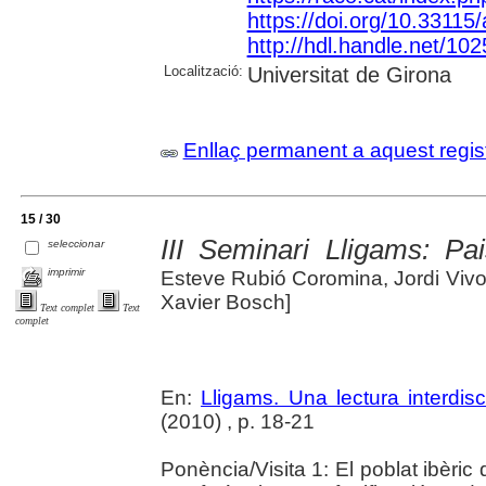
https://doi.org/10.3311
http://hdl.handle.net/10
Localització:
Universitat de Girona
Enllaç permanent a aquest regis
15 / 30
III Seminari Lligams: Pais
seleccionar
imprimir
Esteve Rubió Coromina, Jordi Vivo 
Xavier Bosch]
Text complet
Text
complet
En:
Lligams. Una lectura interdisci
(2010) , p. 18-21
Ponència/Visita 1: El poblat ibèric d