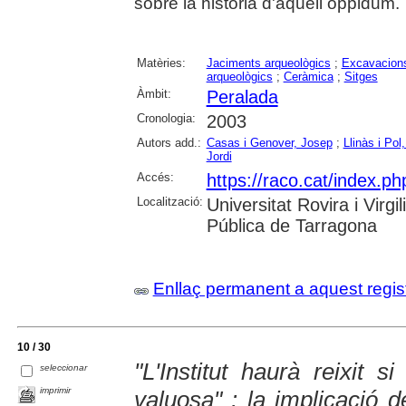
sobre la història d'aquell oppidum.
Matèries:
Jaciments arqueològics
;
Excavacions
arqueològics
;
Ceràmica
;
Sitges
Àmbit:
Peralada
Cronologia:
2003
Autors add.:
Casas i Genover, Josep
;
Llinàs i Pol
Jordi
Accés:
https://raco.cat/index.ph
Localització:
Universitat Rovira i Virg
Pública de Tarragona
Enllaç permanent a aquest regis
10 / 30
"L'Institut haurà reixit 
seleccionar
imprimir
valuosa" : la implicació d