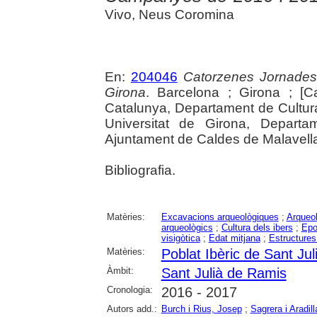
Vivo, Neus Coromina
En:
204046
Catorzenes Jornades
Girona
. Barcelona ; Girona ; [C
Catalunya, Departament de Cultur
Universitat de Girona, Departam
Ajuntament de Caldes de Malavella, 
Bibliografia.
Matèries:
Excavacions arqueològiques
;
Arqueol
arqueològics
;
Cultura dels ibers
;
Epo
visigòtica
;
Edat mitjana
;
Estructures
Matèries:
Poblat Ibèric de Sant Ju
Àmbit:
Sant Julià de Ramis
Cronologia:
2016 - 2017
Autors add.:
Burch i Rius, Josep
;
Sagrera i Aradill