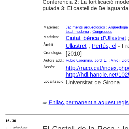
Conferència 2: La fortificació moder
guiada 3: El castell de Bellaguarda
Matèries:
Jaciments arqueològics
;
Arqueologia
Edat moderna
;
Congressos
Matèries:
Ciutat ibèrica d'Ullastret
Àmbit:
Ullastret
;
Pertús, el
- Fr
Cronologia:
[2010]
Autors add.:
Rubió Coromina, Jordi E.
;
Vivo i Llor
Accés:
http://raco.cat/index.php
http://hdl.handle.net/10
Localització:
Universitat de Girona
Enllaç permanent a aquest regis
16 / 30
El Castell de la Roca : l
seleccionar