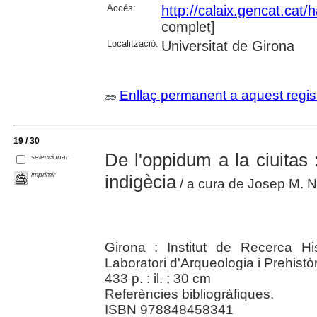
Accés:
http://calaix.gencat.cat
complet]
Localització:
Universitat de Girona
Enllaç permanent a aquest regis
19 / 30
De l'oppidum a la ciuitas :
seleccionar
imprimir
indigècia
/ a cura de Josep M. Nol
Girona : Institut de Recerca Hi
Laboratori d'Arqueologia i Prehistò
433 p. : il. ; 30 cm
Referències bibliogràfiques.
ISBN 978848458341