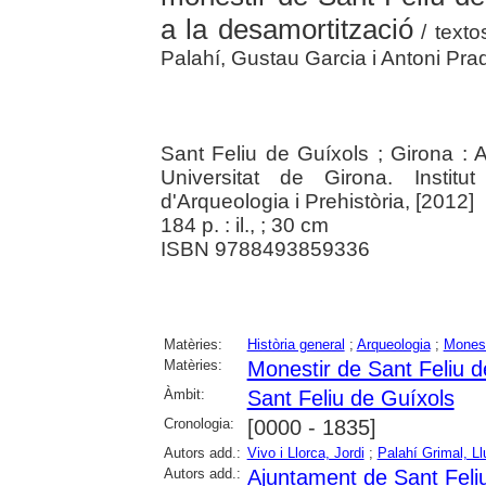
a la desamortització
/ texto
Palahí, Gustau Garcia i Antoni Pra
Sant Feliu de Guíxols ; Girona : 
Universitat de Girona. Institu
d'Arqueologia i Prehistòria, [2012]
184 p. : il., ; 30 cm
ISBN 9788493859336
Matèries:
Història general
;
Arqueologia
;
Monest
Matèries:
Monestir de Sant Feliu d
Àmbit:
Sant Feliu de Guíxols
Cronologia:
[0000 - 1835]
Autors add.:
Vivo i Llorca, Jordi
;
Palahí Grimal, Ll
Autors add.:
Ajuntament de Sant Feli