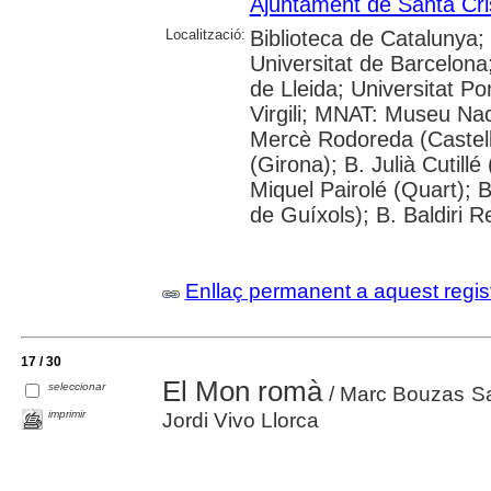
Ajuntament de Santa Cris
Localització:
Biblioteca de Catalunya;
Universitat de Barcelona;
de Lleida; Universitat P
Virgili; MNAT: Museu Nac
Mercè Rodoreda (Castell-
(Girona); B. Julià Cutill
Miquel Pairolé (Quart); B
de Guíxols); B. Baldiri R
Enllaç permanent a aquest regis
17 / 30
El Mon romà
seleccionar
/ Marc Bouzas Sab
imprimir
Jordi Vivo Llorca