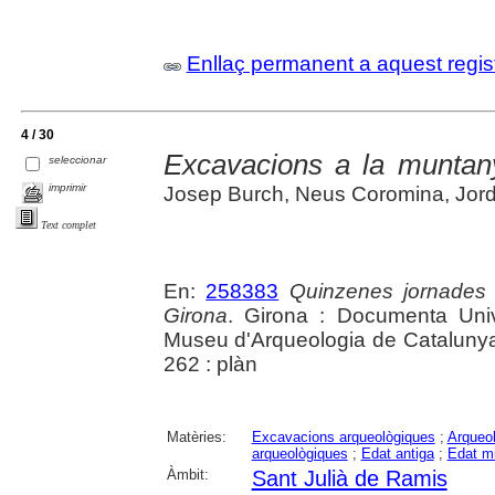
Enllaç permanent a aquest regis
4 / 30
Excavacions a la muntan
seleccionar
imprimir
Josep Burch, Neus Coromina, Jordi
Text complet
En:
258383
Quinzenes jornades
Girona
. Girona : Documenta Unive
Museu d'Arqueologia de Catalunya 
262 : plàn
Matèries:
Excavacions arqueològiques
;
Arqueol
arqueològiques
;
Edat antiga
;
Edat mi
Àmbit:
Sant Julià de Ramis