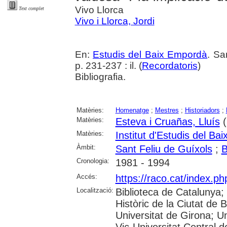
Vivo Llorca
Text complet
Vivo i Llorca, Jordi
En:
Estudis del Baix Empordà
. Sa
p. 231-237 : il. (
Recordatoris
)
Bibliografia.
Matèries:
Homenatge
;
Mestres
;
Historiadors
;
Matèries:
Esteva i Cruañas, Lluís
(
Matèries:
Institut d'Estudis del B
Àmbit:
Sant Feliu de Guíxols
;
B
Cronologia:
1981 - 1994
Accés:
https://raco.cat/index.p
Localització:
Biblioteca de Catalunya;
Històric de la Ciutat de 
Universitat de Girona; Un