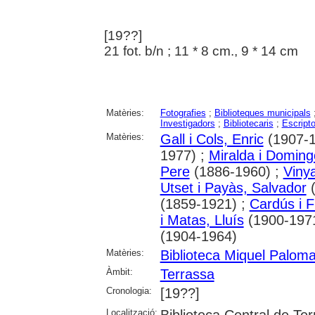
[19??]
21 fot. b/n ; 11 * 8 cm., 9 * 14 cm
Matèries:
Fotografies
;
Biblioteques municipals
Investigadors
;
Bibliotecaris
;
Escripto
Matèries:
Gall i Cols, Enric
(1907-1
1977) ;
Miralda i Doming
Pere
(1886-1960) ;
Vinya
Utset i Payàs, Salvador
(
(1859-1921) ;
Cardús i F
i Matas, Lluís
(1900-197
(1904-1964)
Matèries:
Biblioteca Miquel Palom
Àmbit:
Terrassa
Cronologia:
[19??]
Localització: