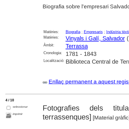
Biografia sobre l'empresari Salvado
Matèries:
Biografia
;
Empresaris
;
Indústria tèxti
Matèries:
Vinyals i Galí, Salvador
(
Àmbit:
Terrassa
Cronologia:
1781 - 1843
Localització:
Biblioteca Central de Te
Enllaç permanent a aquest regis
4 / 10
Fotografies dels titu
seleccionar
imprimir
terrassenques]
[Material gràfic