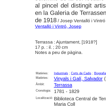
al pincel del distingit art
en la Galeria de Terrassenc
de 1918
/ Josep Ventalló i Vintró
Ventalló i Vintró, Josep
Terrassa : Ajuntament, [1918?]
17 p. : il. ; 20 cm
Notes a peu de pàgina.
Matèries:
Industrials
;
Corts de Cadis
;
Biografi
Matèries:
Vinyals i Galí, Salvador
(
Àmbit:
Terrassa
Cronologia:
1781 - 1829
Localització:
Biblioteca Central de Ter
Maria Coll