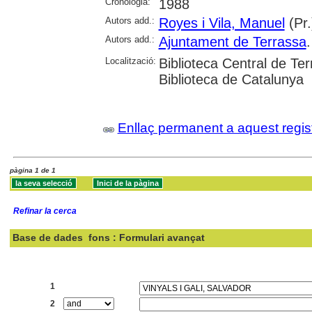
Cronologia:
1988
Autors add.:
Royes i Vila, Manuel
(Pr.
Autors add.:
Ajuntament de Terrassa
Localització:
Biblioteca Central de T
Biblioteca de Catalunya
Enllaç permanent a aquest regis
pàgina 1 de 1
Refinar la cerca
Base de dades
fons : Formulari avançat
Cercar:
1
2