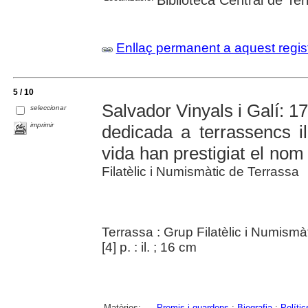
Biblioteca Central de Te
Enllaç permanent a aquest regis
5 / 10
Salvador Vinyals i Galí: 
seleccionar
imprimir
dedicada a terrassencs il
vida han prestigiat el nom
Filatèlic i Numismàtic de Terrassa
Terrassa : Grup Filatèlic i Numismà
[4] p. : il. ; 16 cm
Matèries:
Premis i guardons
;
Biografia
;
Polític