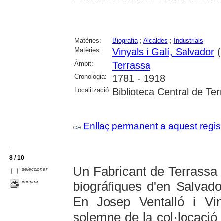
Matèries:
Biografia
;
Alcaldes
;
Industrials
Matèries:
Vinyals i Galí, Salvador
(
Àmbit:
Terrassa
Cronologia:
1781 - 1918
Localització:
Biblioteca Central de Te
Enllaç permanent a aquest regis
8 / 10
Un Fabricant de Terrassa 
seleccionar
imprimir
biográfiques d'en Salvado
En Josep Ventalló i Vint
solemne de la col·locació d