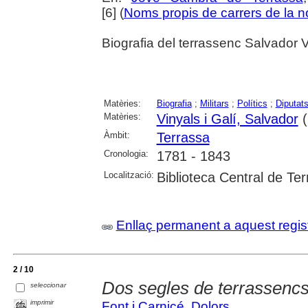
[6] (
Noms propis de carrers de la no
Biografia del terrassenc Salvador Vi
Matèries:
Biografia
;
Militars
;
Polítics
;
Diputats
Matèries:
Vinyals i Galí, Salvador
(
Àmbit:
Terrassa
Cronologia:
1781 - 1843
Localització:
Biblioteca Central de Te
Enllaç permanent a aquest regis
2 / 10
Dos segles de terrassencs
seleccionar
imprimir
Font i Carnicé, Dolors