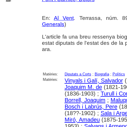
En:
Al Vent
. Terrassa, núm. 8
Generals
)
L'article fa una breu ressenya bio
estat diputats de l'estat des de la
ara.
Matèries:
Diputats a Corts
;
Biografia
;
Polítics
Matèries:
Vinyals i Galí, Salvador
(
Joaquim M. de
(1821-19
(1836-1903) ;
Turull i C
Borrell, Joaquim
;
Maluqu
Bosch i Labrús, Pere
(18
(18??-1902) ;
Sala i Arg
Miró, Amadeu
(1875-195
1953) ;
Salvans i Armeng