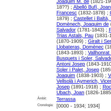
Joaquim M. de
(1821-19
18??) ;
Abelló Bufí, Joan
Francesc
(1832-1878) ;
1879) ;
Castellet i Baltà
Domènech, Joaquim de
Salvador
(1781-1843) ;
R
Trias Astals, Pau
(1831-1
(1870-1909) ;
Giralt i S
Llobateras, Domènec
(1
(1843-1893) ;
Vallhonrat
Busquets i Soler, Salvad
Antoni Josep
(1843-1910
Soler i Palet, Josep
(185
Joaquim
(1838-1903) ;
V
Vellsolà i Aymerich, Vice
Josep
(1891-1918) ;
Roc
Ubach, Joan
(1826-1885
Àmbit:
Terrassa
Cronologia:
[0000 - 1934; 1934]