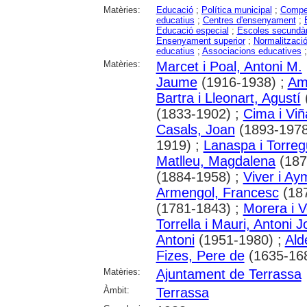
Matèries:
Educació
;
Política municipal
;
Compet
educatius
;
Centres d'ensenyament
;
Educació especial
;
Escoles secundàr
Ensenyament superior
;
Normalització
educatius
;
Associacions educatives
Matèries:
Marcet i Poal, Antoni M.
Jaume
(1916-1938) ;
Ama
Bartra i Lleonart, Agustí
(1833-1902) ;
Cima i Viñ
Casals, Joan
(1893-1978
1919) ;
Lanaspa i Torreg
Matlleu, Magdalena
(187
(1884-1958) ;
Viver i Ay
Armengol, Francesc
(187
(1781-1843) ;
Morera i V
Torrella i Mauri, Antoni 
Antoni
(1951-1980) ;
Ald
Fizes, Pere de
(1635-16
Matèries:
Ajuntament de Terrassa
Àmbit:
Terrassa