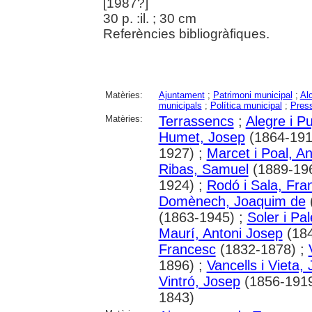
[1987?]
30 p. :il. ; 30 cm
Referències bibliogràfiques.
Matèries:
Ajuntament
;
Patrimoni municipal
;
Al
municipals
;
Política municipal
;
Pres
Matèries:
Terrassencs
;
Alegre i Pu
Humet, Josep
(1864-191
1927) ;
Marcet i Poal, An
Ribas, Samuel
(1889-19
1924) ;
Rodó i Sala, Fra
Domènech, Joaquim de
(1863-1945) ;
Soler i Pa
Maurí, Antoni Josep
(184
Francesc
(1832-1878) ;
1896) ;
Vancells i Vieta,
Vintró, Josep
(1856-1919
1843)