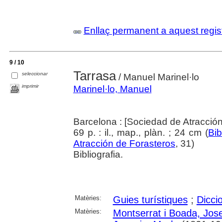
Enllaç permanent a aquest regis
9 / 10
Tarrasa
seleccionar
/ Manuel Marinel·lo
imprimir
Marinel·lo, Manuel
Barcelona : [Sociedad de Atracció
69 p. : il., map., plàn. ; 24 cm (
Bib
Atracción de Forasteros
, 31)
Bibliografia.
Matèries:
Guies turístiques
;
Diccio
Matèries:
Montserrat i Boada, Jos