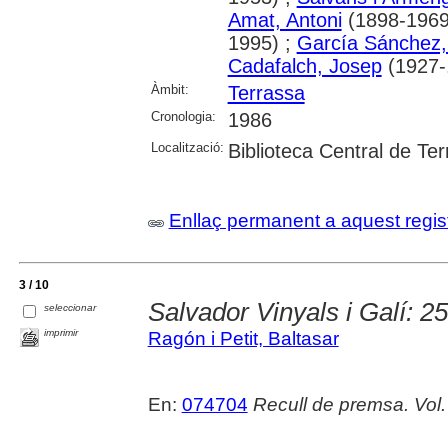
Amat, Antoni
(1898-1969
1995) ;
García Sánchez,
Cadafalch, Josep
(1927-.
Àmbit:
Terrassa
Cronologia:
1986
Localització:
Biblioteca Central de Te
Enllaç permanent a aquest regis
3 / 10
Salvador Vinyals i Galí: 2
seleccionar
imprimir
Ragón i Petit, Baltasar
En:
074704
Recull de premsa. Vol.