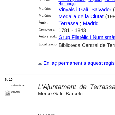
Homenatge
Matèries:
Vinyals i Galí, Salvador
(
Matèries:
Medalla de la Ciutat
(198
Àmbit:
Terrassa
;
Madrid
Cronologia:
1781 - 1843
Autors add.:
Grup Filatèlic i Numismà
Localització:
Biblioteca Central de Te
Enllaç permanent a aquest regis
6 / 10
L'Ajuntament de Terrass
seleccionar
imprimir
Mercè Galí i Barceló