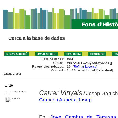
Cerca a la base de dades
Base de dades:
fons
Cercar:
VINYALS I GALI, SALVADOR []
Referències trobades:
10
[
Refinar la cerca
]
Mostrant:
1 .. 10
en el format [
Estàndard
]
pàgina 1 de 1
1 / 10
Carrer Vinyals
seleccionar
/ Josep Garrich
imprimir
Garrich i Aubets, Josep
En:
Jove Cambra de Terrassa