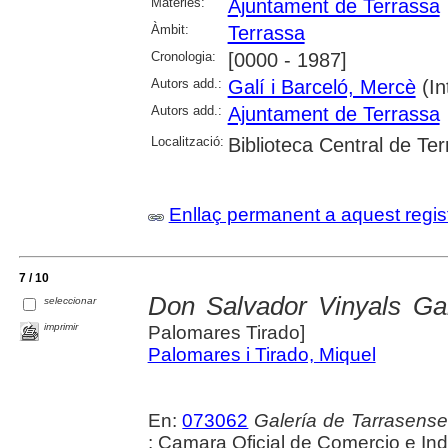
Matèries:
Ajuntament de Terrassa
Àmbit:
Terrassa
Cronologia:
[0000 - 1987]
Autors add.:
Galí i Barceló, Mercè
(Int
Autors add.:
Ajuntament de Terrassa
Localització:
Biblioteca Central de Te
Enllaç permanent a aquest regis
7 / 10
Don Salvador Vinyals Galí
seleccionar
imprimir
Palomares Tirado]
Palomares i Tirado, Miquel
En:
073062
Galería de Tarrasenses
: Camara Oficial de Comercio e Ind