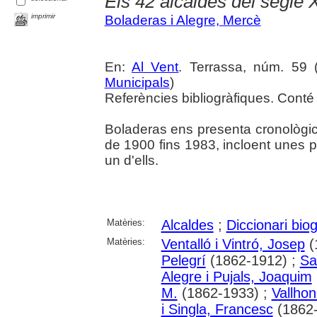
Els 42 alcaldes del segle 
imprimir
Boladeras i Alegre, Mercè
En:
Al Vent
. Terrassa, núm. 59 (a
Municipals
)
Referències bibliogràfiques. Conté 
Boladeras ens presenta cronològic
de 1900 fins 1983, incloent unes 
un d'ells.
Matèries:
Alcaldes
;
Diccionari biog
Matèries:
Ventalló i Vintró, Josep
(
Pelegrí
(1862-1912) ;
Sa
Alegre i Pujals, Joaquim
M.
(1862-1933) ;
Vallhon
i Singla, Francesc
(1862-