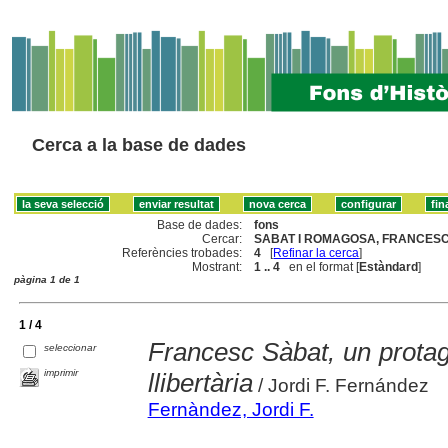
Cerca a la base de dades
Base de dades:
fons
Cercar:
SABAT I ROMAGOSA, FRANCESC 
Referències trobades:
4
[
Refinar la cerca
]
Mostrant:
1 .. 4
en el format [
Estàndard
]
pàgina 1 de 1
1 / 4
Francesc Sàbat, un protago
seleccionar
imprimir
llibertària
/ Jordi F. Fernández
Fernàndez, Jordi F.