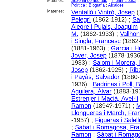
Matèries:
Sexenni democràtic
;
Trienni Liberal
;
Política
;
Biografia
;
Alcaldes
Matèries:
Ventalló i Vintró, Josep
(
Pelegrí
(1862-1912) ;
Sa
Alegre i Pujals, Joaquim
M.
(1862-1933) ;
Vallhon
i Singla, Francesc
(1862-
(1881-1963) ;
Garcia i 
Jover, Josep
(1878-1936
1933) ;
Salom i Morera,
Josep
(1862-1925) ;
Rib
i Payàs, Salvador
(1880-
1936) ;
Badrinas i Poll, 
Aguilera, Àlvar
(1883-19
Estrenjer i Macià, Avel·lí
Ramon
(1894?-1971) ;
M
Llongueras i March, Fra
-1957) ;
Figueras i Salel
;
Sàbat i Romagosa, Fra
Ramon
;
Sàbat i Romago