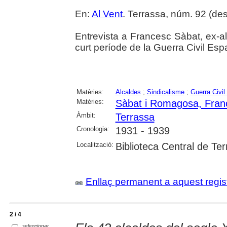
En:
Al Vent
. Terrassa, núm. 92 (de
Entrevista a Francesc Sàbat, ex-a
curt període de la Guerra Civil Esp
Matèries:
Alcaldes
;
Sindicalisme
;
Guerra Civi
Matèries:
Sàbat i Romagosa, Fran
Àmbit:
Terrassa
Cronologia:
1931 - 1939
Localització:
Biblioteca Central de Te
Enllaç permanent a aquest regis
2 / 4
seleccionar