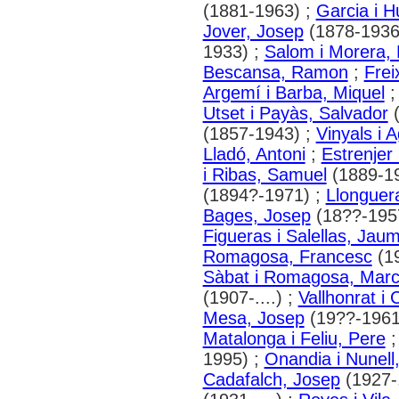
(1881-1963) ;
Garcia i 
Jover, Josep
(1878-1936
1933) ;
Salom i Morera,
Bescansa, Ramon
;
Frei
Argemí i Barba, Miquel
Utset i Payàs, Salvador
(
(1857-1943) ;
Vinyals i A
Lladó, Antoni
;
Estrenjer 
i Ribas, Samuel
(1889-1
(1894?-1971) ;
Llonguer
Bages, Josep
(18??-195
Figueras i Salellas, Jau
Romagosa, Francesc
(1
Sàbat i Romagosa, Marce
(1907-....) ;
Vallhonrat i 
Mesa, Josep
(19??-1961
Matalonga i Feliu, Pere
1995) ;
Onandia i Nunell
Cadafalch, Josep
(1927-.