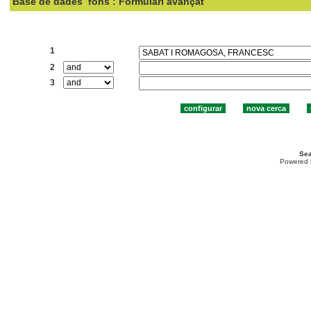
Base de dades
fons : Formulari avançat
Cercar:
1
2
3
Sea
Powered