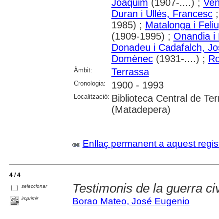
Joaquim
(1907-....) ;
Ven
Duran i Ullés, Francesc
1985) ;
Matalonga i Feli
(1909-1995) ;
Onandia i 
Donadeu i Cadafalch, J
Domènec
(1931-....) ;
Ro
Àmbit:
Terrassa
Cronologia:
1900 - 1993
Localització:
Biblioteca Central de Te
(Matadepera)
Enllaç permanent a aquest regis
4 / 4
Testimonis de la guerra civ
seleccionar
imprimir
Borao Mateo, José Eugenio