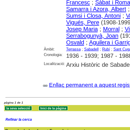
Francesc
;
Sàbat i Roma
Samarra i Azora, Albert
Sumsi i Closa, Antoni
;
V
Vigués, Pere
(1908-1999
Josep Maria
;
Morral
;
V
Serrabogunyà, Joan
(19
Osvald
;
Aguilera i Garri
Àmbit:
Terrassa
;
Sabadell
;
Rubí
;
Sant Cuga
Cronologia:
1936 - 1939; 1987 - 198
Localització:
Arxiu Històric de Sabadel
Enllaç permanent a aquest regis
pàgina 1 de 1
Refinar la cerca