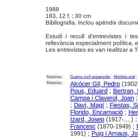
1988
183, 12 f. ; 30 cm
Bibliografia. Inclou apèndix docume
Estudi i recull d'entrevistes i 
rellevància especialment política, 
Les entrevistes es van realitzar a 
Matèries:
Guerra civil espanyola
;
Història oral
Matèries:
Alcócer Gil, Pedro
(1902-
Pous, Eduard
;
Bertran, 
Campa i Claverol, Joan
;
Daví, Magí
;
Fiestas, 
Florido, Encarnació
;
Her
Izard, Josep
(1917-....) 
Francesc
(1870-1949) ;
1991) ;
Puig i Arnaus, J