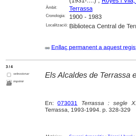
(1931-....) ;
Royes i Vila
Àmbit:
Terrassa
Cronologia:
1900 - 1983
Localització:
Biblioteca Central de Te
Enllaç permanent a aquest regis
3 / 4
Els Alcaldes de Terrassa 
seleccionar
imprimir
En:
073031
Terrassa : segle 
Terrassa, 1993-1994. p. 328-329