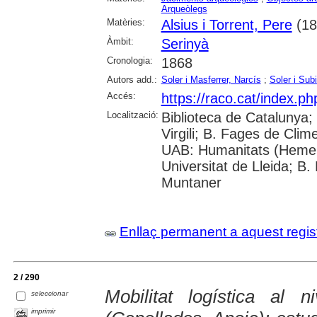
Arqueòlegs
Matèries:
Alsius i Torrent, Pere
(18
Àmbit:
Serinyà
Cronologia:
1868
Autors add.:
Soler i Masferrer, Narcís
;
Soler i Sub
Accés:
https://raco.cat/index.p
Localització:
Biblioteca de Catalunya; 
Virgili; B. Fages de Clim
UAB: Humanitats (Hemer
Universitat de Lleida; B.
Muntaner
Enllaç permanent a aquest regis
2 / 290
Mobilitat logística al 
seleccionar
imprimir