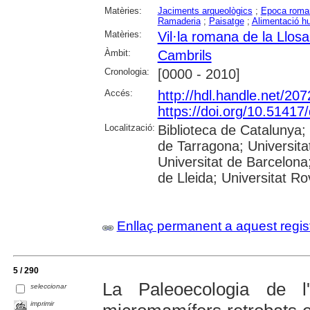
Matèries:
Jaciments arqueològics
;
Epoca roma
Ramaderia
;
Paisatge
;
Alimentació 
Matèries:
Vil·la romana de la Llos
Àmbit:
Cambrils
Cronologia:
[0000 - 2010]
Accés:
http://hdl.handle.net/20
https://doi.org/10.5141
Localització:
Biblioteca de Catalunya
de Tarragona; Universit
Universitat de Barcelona;
de Lleida; Universitat Rovi
Enllaç permanent a aquest regis
5 / 290
La Paleoecologia de l
seleccionar
imprimir