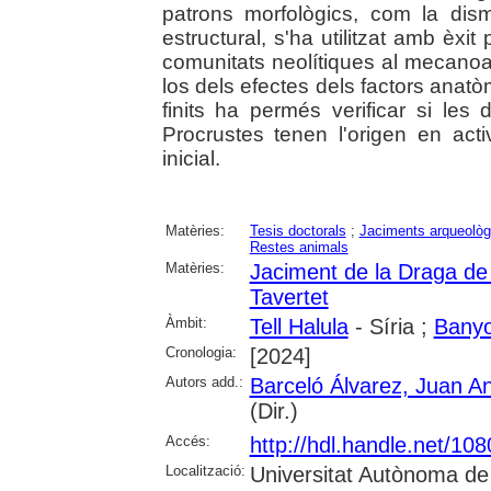
patrons morfològics, com la dis
estructural, s'ha utilitzat amb èxit
comunitats neolítiques al mecanoam
los dels efectes dels factors anatòm
finits ha permés verificar si les
Procrustes tenen l'origen en act
inicial.
Matèries:
Tesis doctorals
;
Jaciments arqueològ
Restes animals
Matèries:
Jaciment de la Draga de
Tavertet
Àmbit:
Tell Halula
- Síria ;
Banyo
Cronologia:
[2024]
Autors add.:
Barceló Álvarez, Juan An
(Dir.)
Accés:
http://hdl.handle.net/10
Localització:
Universitat Autònoma de