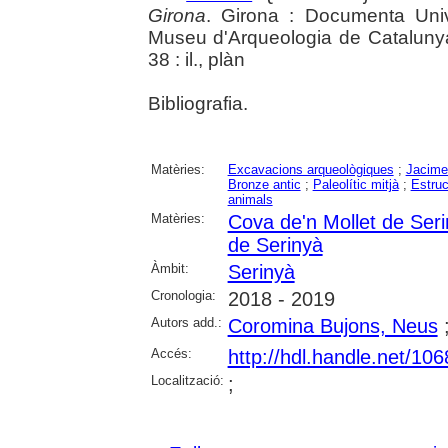
Girona
. Girona : Documenta Unive
Museu d'Arqueologia de Catalunya 
38 : il., plàn
Bibliografia.
Matèries:
Excavacions arqueològiques
;
Jacime
Bronze antic
;
Paleolític mitjà
;
Estruc
animals
Matèries:
Cova de'n Mollet de Ser
de Serinyà
Àmbit:
Serinyà
Cronologia:
2018 - 2019
Autors add.:
Coromina Bujons, Neus
Accés:
http://hdl.handle.net/10
Localització:
;