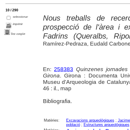
10 / 290
Nous treballs de recer
seleccionar
imprimir
prospecció de l'àrea i 
Fadrins (Queralbs, Ripol
Text complet
Ramírez-Pedraza, Eudald Carbonel
En:
258383
Quinzenes jornades
Girona
. Girona : Documenta Unive
Museu d'Arqueologia de Catalunya 
46 : il., map
Bibliografia.
Matèries:
Excavacions arqueològiques
;
Jacime
població
;
Estructures arqueològiques