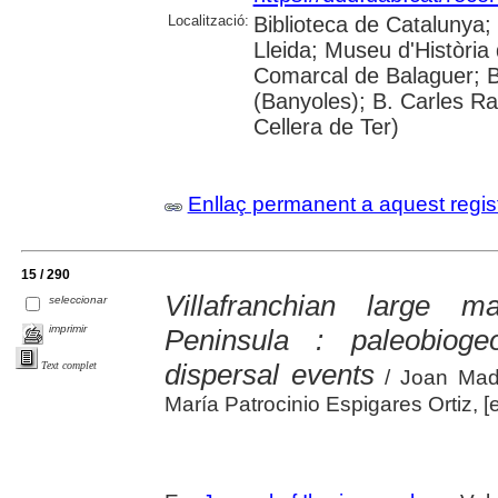
Localització:
Biblioteca de Catalunya; 
Lleida; Museu d'Història 
Comarcal de Balaguer; B
(Banyoles); B. Carles Ra
Cellera de Ter)
Enllaç permanent a aquest regis
15 / 290
Villafranchian large 
seleccionar
imprimir
Peninsula : paleobioge
dispersal events
Text complet
/ Joan Madu
María Patrocinio Espigares Ortiz, [et