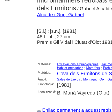
micromamífers retrobats 
dels Ermitons
/ Gabriel Alcalde
Alcalde i Gurt, Gabriel
[S.l.] : [s.n.], [1981]
48 f. : il. ; 27 cm
Premis Gil Vidal i Ciutat d'Olot 198
Matèries:
Excavacions arqueològiques
;
Jacime
Hàbitat prehistòric
;
Mamífers
;
Prehis
Matèries:
Cova dels Ermitons de Sa
Àmbit:
Sales de Llierca
;
Montagut i Oix
;
Ga
Cronologia:
[1981]
Localització:
B. Marià Vayreda (Olot)
Enllaç permanent a aquest regis