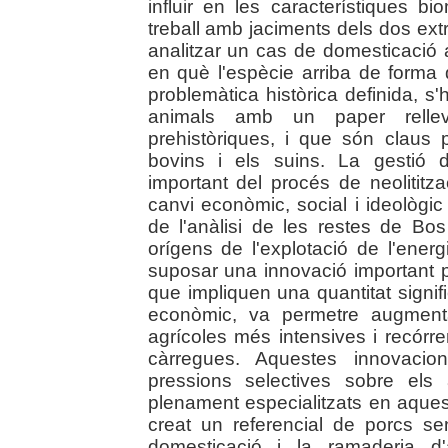
influir en les característiques b
treball amb jaciments dels dos ex
analitzar un cas de domesticació 
en què l'espècie arriba de forma
problemàtica històrica definida, s
animals amb un paper rellev
prehistòriques, i que són claus 
bovins i els suins. La gestió 
important del procés de neolititzac
canvi econòmic, social i ideològic 
de l'anàlisi de les restes de Bos
orígens de l'explotació de l'ener
suposar una innovació important p
que impliquen una quantitat signif
econòmic, va permetre augmentar
agrícoles més intensives i recórre
càrregues. Aquestes innovacio
pressions selectives sobre els
plenament especialitzats en aquest
creat un referencial de porcs se
domesticació i la ramaderia d'