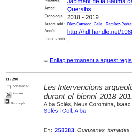
Matèries:
Jaciment de la Bauma de
Àmbit:
Queralbs
Cronologia:
2018 - 2019
Autors add.:
Díez-Canseco, Celia
;
Ramírez-Pedraz
Accés:
http://hdl.handle.net/10
Localització:
;
Enllaç permanent a aquest regis
11 / 290
Les Intervencions arqueolò
seleccionar
imprimir
durant el bienni 2018-201
Alba Solés, Neus Coromina, Isaac 
Text complet
Solés i Coll, Alba
En:
258383
Quinzenes jornades