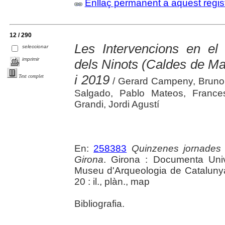
Enllaç permanent a aquest regis
12 / 290
Les Intervencions en el 
seleccionar
imprimir
dels Ninots (Caldes de Mal
i 2019
Text complet
/ Gerard Campeny, Bruno
Salgado, Pablo Mateos, France
Grandi, Jordi Agustí
En:
258383
Quinzenes jornades
Girona
. Girona : Documenta Unive
Museu d'Arqueologia de Catalunya 
20 : il., plàn., map
Bibliografia.