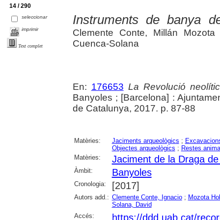
14 / 290
Instruments de banya de
seleccionar
imprimir
Clemente Conte, Millán Mozota 
Cuenca-Solana
Text complet
En:
176653
La Revolució neolític
Banyoles ; [Barcelona] : Ajuntam
de Catalunya, 2017. p. 87-88
Matèries:
Jaciments arqueològics
;
Excavacions
Objectes arqueològics
;
Restes anima
Matèries:
Jaciment de la Draga de
Àmbit:
Banyoles
Cronologia:
[2017]
Autors add.:
Clemente Conte, Ignacio
;
Mozota Hol
Solana, David
Accés:
https://ddd.uab.cat/reco