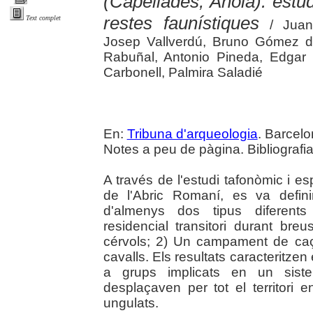
(Capellades, Anoia): estud
restes faunístiques
Text complet
/ Juan 
Josep Vallverdú, Bruno Gómez d
Rabuñal, Antonio Pineda, Edgar
Carbonell, Palmira Saladié
En:
Tribuna d'arqueologia
. Barcelo
Notes a peu de pàgina. Bibliografia
A través de l'estudi tafonòmic i esp
de l'Abric Romaní, es va defini
d'almenys dos tipus diferent
residencial transitori durant bre
cérvols; 2) Un campament de caç
cavalls. Els resultats caracteritze
a grups implicats en un siste
desplaçaven per tot el territori e
ungulats.