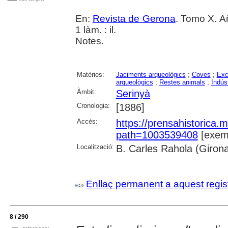
En:
Revista de Gerona
. Tomo X. A
1 làm. : il.
Notes.
Matèries:
Jaciments arqueològics
;
Coves
;
Exc
arqueològics
;
Restes animals
;
Indúst
Àmbit:
Serinyà
Cronologia:
[1886]
Accés:
https://prensahistorica
path=1003539408
[exemp
Localització:
B. Carles Rahola (Giron
Enllaç permanent a aquest regis
8 / 290