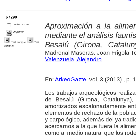
6 / 290
Aproximación a la alimen
seleccionar
imprimir
mediante el análisis faunís
Besalú (Girona, Catalun
Text complet
Text
complet
Madroñal Maseras, Joan Frigola To
Valenzuela, Alejandro
En:
ArkeoGazte
. vol. 3 (2013) , p.
Los trabajos arqueológicos realiz
de Besalú (Girona, Catalunya),
amortizados escalonadamente entre 
elementos de rechazo de la població
y carpológico, además del ya trad
acercarnos a la que fuera la alimen
como al medio natural que los rod