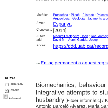
Matèries:
Prehistòria
;
Pliocè
;
Plistocè
;
Paleont
Arqueologia
;
Geologia
;
Jaciments arq
Àmbit:
Espanya
Cronologia:
[2014]
Autors
Madurell Malapeira, Joan
;
Ros-Montoya
add.:
David M.
;
Aurell-Garrido, Josep
Accés:
https://ddd.uab.cat/reco
Enllaç permanent a aquest regis
16 / 290
Biomechanics, behaviour
seleccionar
imprimir
Integrative attempts to s
husbandry
Text complet
[Fitxer informàtic]
/ 
Antonio Barceló Álvarez, Maria Sa