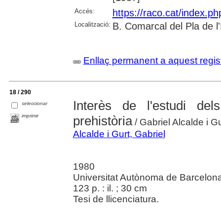
Accés:
https://raco.cat/index.p
Localització:
B. Comarcal del Pla de l
Enllaç permanent a aquest regis
18 / 290
Interès de l'estudi de
seleccionar
imprimir
prehistòria
/ Gabriel Alcalde i Gu
Alcalde i Gurt, Gabriel
1980
Universitat Autònoma de Barcelon
123 p. : il. ; 30 cm
Tesi de llicenciatura.