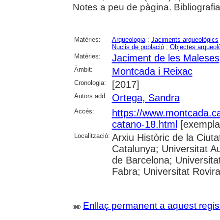
Notes a peu de pàgina. Bibliografia
Matèries:
Arqueologia
;
Jaciments arqueològics
Nuclis de població
;
Objectes arqueol
Matèries:
Jaciment de les Maleses
Àmbit:
Montcada i Reixac
Cronologia:
[2017]
Autors add.:
Ortega, Sandra
Accés:
https://www.montcada.c
catano-18.html
[exempla
Localització:
Arxiu Històric de la Ciut
Catalunya; Universitat A
de Barcelona; Universita
Fabra; Universitat Rovira
Enllaç permanent a aquest regis