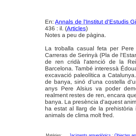
En:
Annals de l'Institut d'Estudis G
436 : il. (
Articles
)
Notes a peu de pàgina.
La troballa casual feta per Per
Carreras de Serinyà (Pla de l'Esta
de ren cridà l'atenció de la R
Barcelona. També interessà Édouar
excavació paleolítica a Catalunya
de banya, sinó d'una costella d'un
anys Pere Alsius va poder demo
realment restes de ren, encara q
banya. La presència d'aquest anima
ha estat al llarg de la prehistòria 
animals de clima molt fred.
Matèries:
Jaciments arqueològics
;
Objectes ar