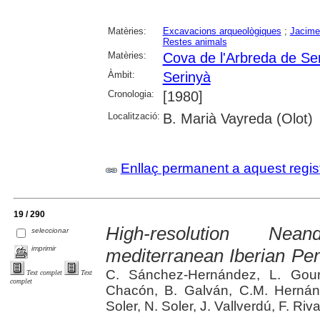
Matèries:
Excavacions arqueològiques
;
Jacime
Restes animals
Matèries:
Cova de l'Arbreda de Se
Àmbit:
Serinyà
Cronologia:
[1980]
Localització:
B. Marià Vayreda (Olot)
Enllaç permanent a aquest regis
19 / 290
High-resolution Nean
seleccionar
imprimir
mediterranean Iberian Peni
C. Sánchez-Hernández, L. Gouri
Text complet
Text
complet
Chacón, B. Galván, C.M. Hernánd
Soler, N. Soler, J. Vallverdú, F. Riva