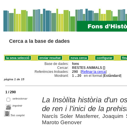
Cerca a la base de dades
Base de dades:
fons
Cercar:
RESTES ANIMALS []
Referències trobades:
290
[
Refinar la cerca
]
Mostrant:
1 .. 20
en el format [
Estàndard
]
pàgina 1 de 15
1 / 290
La Insòlita història d'un 
seleccionar
imprimir
de ren i l'inici de la prehi
Narcís Soler Masferrer, Joaquim S
Text complet
Maroto Genover