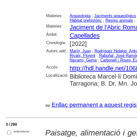
Matèries:
Arqueologia
;
Jaciments arqueològics
Hàbitat prehistòric
;
Restes animals
;
Matèries:
Jaciment de l'Abric Rom
Àmbit:
Capellades
Cronologia:
[2022]
Autors add.:
Marín, Juan
;
Rodríguez Hidalgo, Anto
Rivals, Florent
;
Rabuñal, José Ramó
Navarro, Gema
;
Carbonell i Roura, E
Accés:
http://hdl.handle.net/10
Localització:
Biblioteca Marcel·lí Dom
Tarragona; B. Dr. Mn. J
Enllaç permanent a aquest regis
3 / 290
Paisatge, alimentació i ge
seleccionar