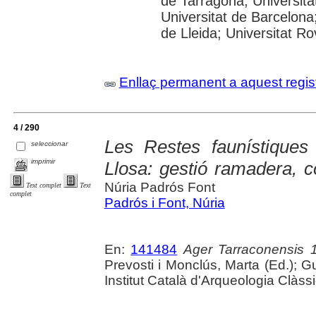
de Tarragona; Universit
Universitat de Barcelona;
de Lleida; Universitat Rovi
Enllaç permanent a aquest regis
4 / 290
Les Restes faunístiques
seleccionar
imprimir
Llosa: gestió ramadera, c
Núria Padrós Font
Text complet
Text
complet
Padrós i Font, Núria
En:
141484
Ager Tarraconensis 1
Prevosti i Monclús, Marta (Ed.); Gu
Institut Català d'Arqueologia Clàss