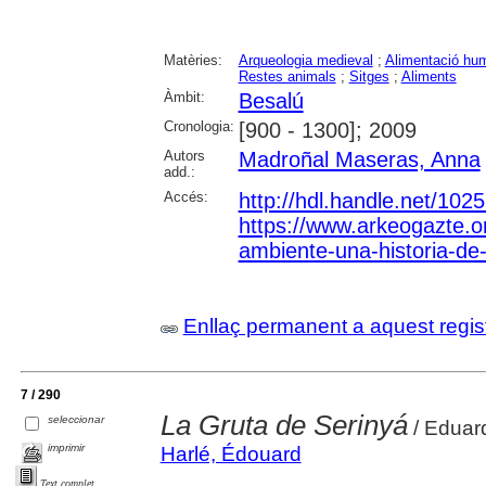
Matèries:
Arqueologia medieval
;
Alimentació hu
Restes animals
;
Sitges
;
Aliments
Àmbit:
Besalú
Cronologia:
[900 - 1300]; 2009
Autors
Madroñal Maseras, Anna
add.:
Accés:
http://hdl.handle.net/102
https://www.arkeogazte.o
ambiente-una-historia-de-
Enllaç permanent a aquest regis
7 / 290
La Gruta de Serinyá
seleccionar
/ Eduar
imprimir
Harlé, Édouard
Text complet