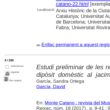
catano-22.html
[exempla
Localització:
Arxiu Històric de la Ciut
Catalunya; Universitat A
de Barcelona; Universita
Fabra; Universitat Rovira
Enllaç permanent a aquest regis
9 / 290
Estudi preliminar de les 
seleccionar
imprimir
dipòsit domèstic al jac
García, Sandra Ortega
Text complet
García, David
En:
Monte Catano : revista del Mu
Reixac, núm. 18 (2017) , p. 9-41 : il