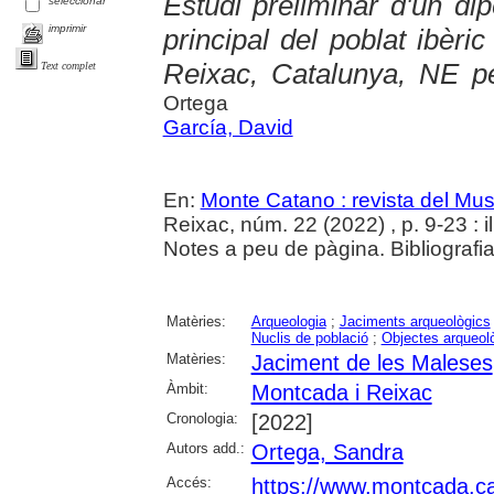
Estudi preliminar d'un dipò
seleccionar
imprimir
principal del poblat ibèr
Reixac, Catalunya, NE pe
Text complet
Ortega
García, David
En:
Monte Catano : revista del Mu
Reixac, núm. 22 (2022) , p. 9-23 : il
Notes a peu de pàgina. Bibliografia
Matèries:
Arqueologia
;
Jaciments arqueològics
Nuclis de població
;
Objectes arqueol
Matèries:
Jaciment de les Maleses
Àmbit:
Montcada i Reixac
Cronologia:
[2022]
Autors add.:
Ortega, Sandra
Accés:
https://www.montcada.c