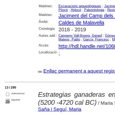
Matèries:
Excavacions arqueològiques
;
Jacime
Pliocè
;
Holocè
;
Paleontologia
;
Rest
Matèries:
Jaciment del Camp dels 
Àmbit:
Caldes de Malavella
Cronologia:
2018 - 2019
Autors add.:
Campeny Vall-llosera, Gerard
;
Gómez
Mateos, Pablo
;
García, Francesc
;
M
Accés:
http://hdl.handle.net/10
Localització:
;
Enllaç permanent a aquest regis
13 / 290
Estrategias ganaderas e
seleccionar
imprimir
(5200 -4720 cal BC)
/ Maria
Saña i Seguí, Maria