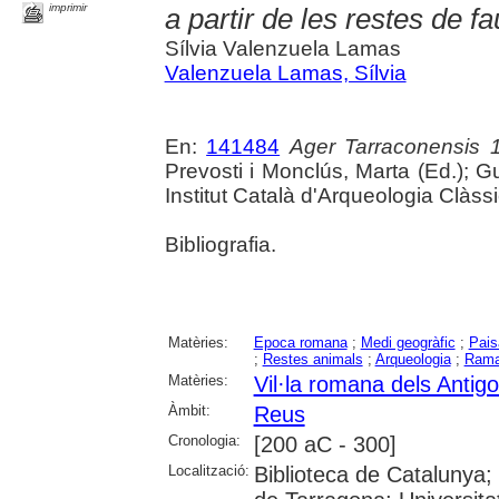
imprimir
a partir de les restes de f
Sílvia Valenzuela Lamas
Valenzuela Lamas, Sílvia
En:
141484
Ager Tarraconensis 1
Prevosti i Monclús, Marta (Ed.); Gu
Institut Català d'Arqueologia Clàss
Bibliografia.
Matèries:
Epoca romana
;
Medi geogràfic
;
Pais
;
Restes animals
;
Arqueologia
;
Rama
Matèries:
Vil·la romana dels Antig
Àmbit:
Reus
Cronologia:
[200 aC - 300]
Localització:
Biblioteca de Catalunya