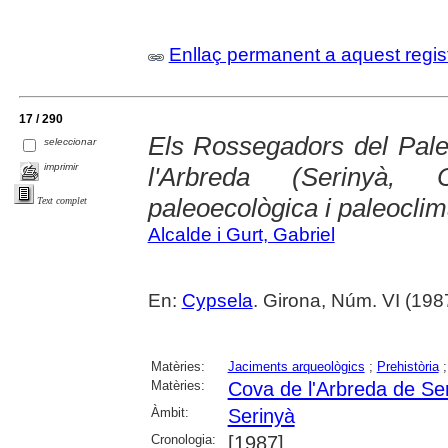
Enllaç permanent a aquest regis
17 / 290
Els Rossegadors del Paleo
seleccionar
imprimir
l'Arbreda (Serinyà, C
paleoecològica i paleoclim
Text complet
Alcalde i Gurt, Gabriel
En:
Cypsela
. Girona, Núm. VI (1987
Matèries:
Jaciments arqueològics
;
Prehistòria
Matèries:
Cova de l'Arbreda de Se
Àmbit:
Serinyà
Cronologia:
[1987]