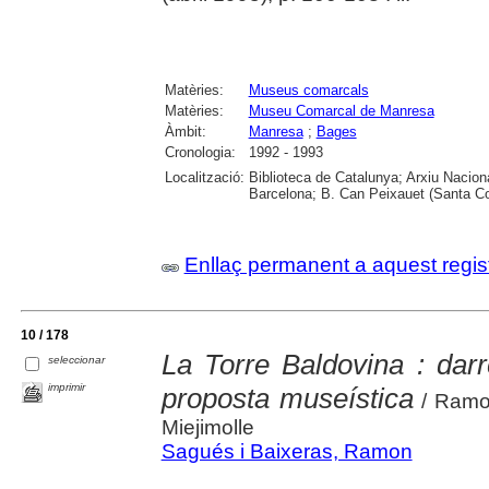
Matèries:
Museus comarcals
Matèries:
Museu Comarcal de Manresa
Àmbit:
Manresa
;
Bages
Cronologia:
1992 - 1993
Localització:
Biblioteca de Catalunya; Arxiu Nacion
Barcelona; B. Can Peixauet (Santa 
Enllaç permanent a aquest regis
10 / 178
La Torre Baldovina : darr
seleccionar
imprimir
proposta museística
/ Ramon
Miejimolle
Sagués i Baixeras, Ramon