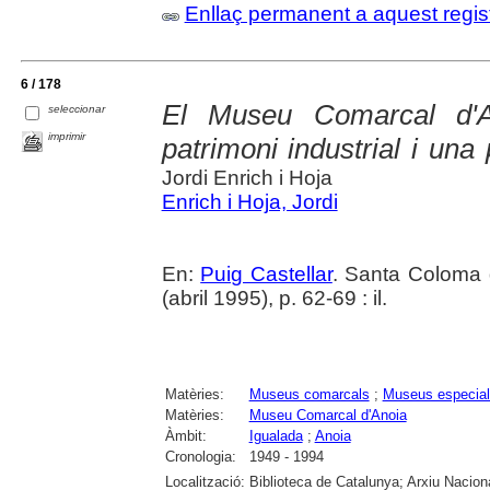
Enllaç permanent a aquest regis
6 / 178
El Museu Comarcal d'An
seleccionar
imprimir
patrimoni industrial i una
Jordi Enrich i Hoja
Enrich i Hoja, Jordi
En:
Puig Castellar
. Santa Coloma 
(abril 1995), p. 62-69 : il.
Matèries:
Museus comarcals
;
Museus especial
Matèries:
Museu Comarcal d'Anoia
Àmbit:
Igualada
;
Anoia
Cronologia:
1949 - 1994
Localització:
Biblioteca de Catalunya; Arxiu Nacion