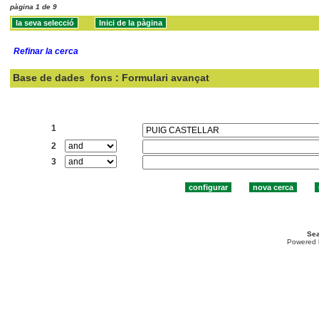
pàgina 1 de 9
Refinar la cerca
Base de dades
fons : Formulari avançat
Cercar:
1
2
3
Sea
Powered