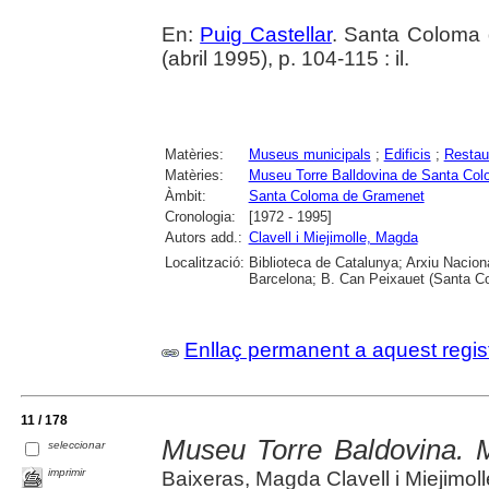
En:
Puig Castellar
. Santa Coloma 
(abril 1995), p. 104-115 : il.
Matèries:
Museus municipals
;
Edificis
;
Restau
Matèries:
Museu Torre Balldovina de Santa Co
Àmbit:
Santa Coloma de Gramenet
Cronologia:
[1972 - 1995]
Autors add.:
Clavell i Miejimolle, Magda
Localització:
Biblioteca de Catalunya; Arxiu Nacion
Barcelona; B. Can Peixauet (Santa 
Enllaç permanent a aquest regis
11 / 178
Museu Torre Baldovina. 
seleccionar
imprimir
Baixeras, Magda Clavell i Miejimoll