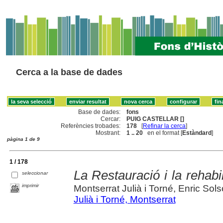
Cerca a la base de dades
Base de dades:
fons
Cercar:
PUIG CASTELLAR []
Referències trobades:
178
[
Refinar la cerca
]
Mostrant:
1 .. 20
en el format [
Estàndard
]
pàgina 1 de 9
1 / 178
La Restauració i la rehabi
seleccionar
imprimir
Montserrat Julià i Torné, Enric Sols
Julià i Torné, Montserrat