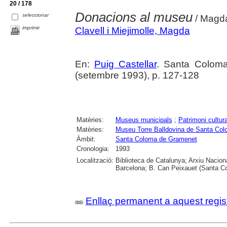
20 / 178
Donacions al museu
seleccionar
/ Magda 
imprimir
Clavell i Miejimolle, Magda
En:
Puig Castellar
. Santa Colom
(setembre 1993), p. 127-128
Matèries:
Museus municipals
;
Patrimoni cultura
Matèries:
Museu Torre Balldovina de Santa Co
Àmbit:
Santa Coloma de Gramenet
Cronologia:
1993
Localització:
Biblioteca de Catalunya; Arxiu Nacion
Barcelona; B. Can Peixauet (Santa 
Enllaç permanent a aquest regis