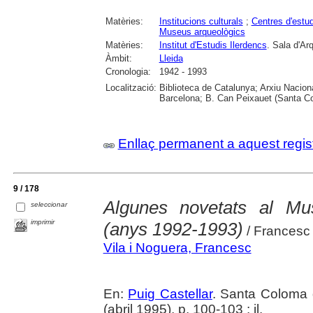
Matèries:
Institucions culturals
;
Centres d'estud
Museus arqueològics
Matèries:
Institut d'Estudis Ilerdencs
. Sala d'Ar
Àmbit:
Lleida
Cronologia:
1942 - 1993
Localització:
Biblioteca de Catalunya; Arxiu Nacion
Barcelona; B. Can Peixauet (Santa 
Enllaç permanent a aquest regis
9 / 178
Algunes novetats al M
seleccionar
imprimir
(anys 1992-1993)
/ Francesc 
Vila i Noguera, Francesc
En:
Puig Castellar
. Santa Coloma 
(abril 1995), p. 100-103 : il.