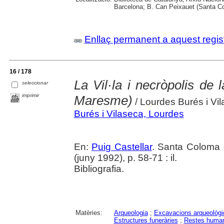
Barcelona; B. Can Peixauet (Santa 
Enllaç permanent a aquest regis
16 / 178
La Vil·la i necròpolis de
seleccionar
imprimir
Maresme)
/ Lourdes Burés i Vil
Burés i Vilaseca, Lourdes
En:
Puig Castellar
. Santa Coloma 
(juny 1992), p. 58-71 : il.
Bibliografia.
Matèries:
Arqueologia
;
Excavacions arqueològ
Estructures funeràries
;
Restes huma