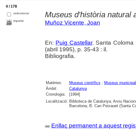
4 / 178
Museus d'història natural 
seleccionar
imprimir
Muñoz Vicente, Joan
En:
Puig Castellar
. Santa Coloma 
(abril 1995), p. 35-43 : il.
Bibliografia.
Matèries:
Museus científics
;
Museus municipa
Àmbit:
Catalunya
Cronologia:
[1994]
Localització:
Biblioteca de Catalunya; Arxiu Nacion
Barcelona; B. Can Peixauet (Santa 
Enllaç permanent a aquest regis