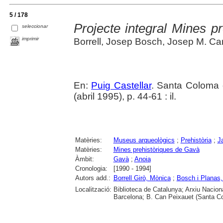
5 / 178
Projecte integral Mines p
seleccionar
imprimir
Borrell, Josep Bosch, Josep M. Carre
En:
Puig Castellar
. Santa Coloma 
(abril 1995), p. 44-61 : il.
Matèries:
Museus arqueològics
;
Prehistòria
;
J
Matèries:
Mines prehistòriques de Gavà
Àmbit:
Gavà
;
Anoia
Cronologia:
[1990 - 1994]
Autors add.:
Borrell Girò, Mònica
;
Bosch i Planas
Localització:
Biblioteca de Catalunya; Arxiu Nacion
Barcelona; B. Can Peixauet (Santa 