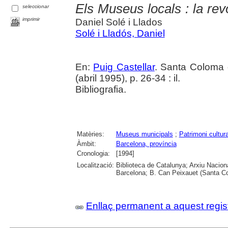
Els Museus locals : la re
seleccionar
imprimir
Daniel Solé i Llados
Solé i Lladós, Daniel
En:
Puig Castellar
. Santa Coloma 
(abril 1995), p. 26-34 : il.
Bibliografia.
Matèries:
Museus municipals
;
Patrimoni cultura
Àmbit:
Barcelona, província
Cronologia:
[1994]
Localització:
Biblioteca de Catalunya; Arxiu Nacion
Barcelona; B. Can Peixauet (Santa 
Enllaç permanent a aquest regis