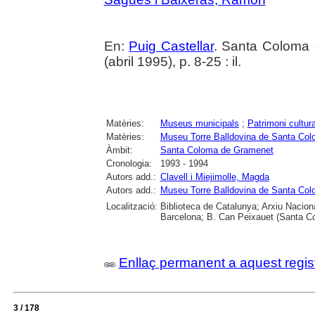
En:
Puig Castellar
. Santa Coloma 
(abril 1995), p. 8-25 : il.
Matèries:
Museus municipals
;
Patrimoni cultura
Matèries:
Museu Torre Balldovina de Santa Co
Àmbit:
Santa Coloma de Gramenet
Cronologia:
1993 - 1994
Autors add.:
Clavell i Miejimolle, Magda
Autors add.:
Museu Torre Balldovina de Santa Co
Localització:
Biblioteca de Catalunya; Arxiu Nacion
Barcelona; B. Can Peixauet (Santa 
Enllaç permanent a aquest regis
3 / 178