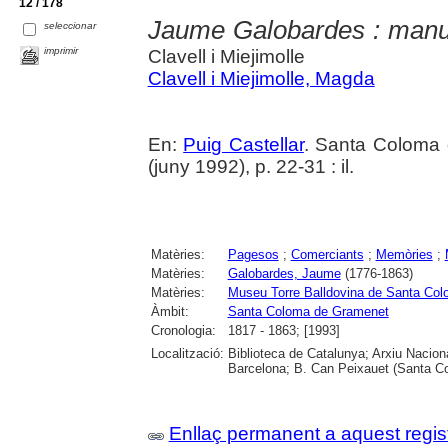
12 / 178
Jaume Galobardes : manuscr
seleccionar
imprimir
Clavell i Miejimolle
Clavell i Miejimolle, Magda
En:
Puig Castellar
. Santa Coloma 
(juny 1992), p. 22-31 : il.
Matèries:
Pagesos
;
Comerciants
;
Memòries
;
Matèries:
Galobardes, Jaume
(1776-1863)
Matèries:
Museu Torre Balldovina de Santa Co
Àmbit:
Santa Coloma de Gramenet
Cronologia:
1817 - 1863; [1993]
Localització:
Biblioteca de Catalunya; Arxiu Nacion
Barcelona; B. Can Peixauet (Santa 
Enllaç permanent a aquest regis