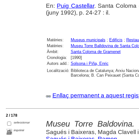
En:
Puig Castellar
. Santa Coloma 
(juny 1992), p. 24-27 : il.
Matèries:
Museus municipals
;
Edificis
;
Restau
Matèries:
Museu Torre Balldovina de Santa Co
Àmbit:
Santa Coloma de Gramenet
Cronologia:
[1990]
Autors add.:
Solsona i Piña, Enric
Localització:
Biblioteca de Catalunya; Arxiu Nacion
Barcelona; B. Can Peixauet (Santa 
Enllaç permanent a aquest regis
2 / 178
Museu Torre Baldovina.
seleccionar
imprimir
Sagués i Baixeras, Magda Clavell i
Sagués i Baixeras, Ramon