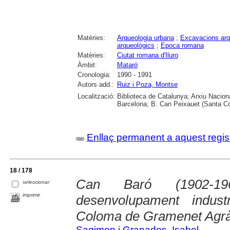
Matèries:
Arqueologia urbana
;
Excavacions arq
arqueològics
;
Epoca romana
Matèries:
Ciutat romana d'Iluro
Àmbit:
Mataró
Cronologia:
1990 - 1991
Autors add.:
Ruiz i Poza, Montse
Localització:
Biblioteca de Catalunya; Arxiu Nacion
Barcelona; B. Can Peixauet (Santa 
Enllaç permanent a aquest regis
18 / 178
Can Baró (1902-19
seleccionar
imprimir
desenvolupament indus
Coloma de Gramenet Agrà
Sagimon i Granados, Isabel