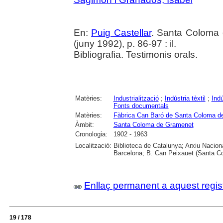
En:
Puig Castellar
. Santa Coloma 
(juny 1992), p. 86-97 : il.
Bibliografia. Testimonis orals.
Matèries:
Industrialització
;
Indústria tèxtil
;
Indú
Fonts documentals
Matèries:
Fàbrica Can Baró de Santa Coloma d
Àmbit:
Santa Coloma de Gramenet
Cronologia:
1902 - 1963
Localització:
Biblioteca de Catalunya; Arxiu Nacion
Barcelona; B. Can Peixauet (Santa 
Enllaç permanent a aquest regis
19 / 178