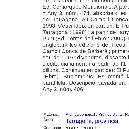
de l'1 d'abril només diumenge i dill
Ed. Comarques Meridionals. A part
= Any 3, núm. 474, absorbeix les e
de: Tarragona, Alt Camp i Conca d
1998, s'escindeix en part en: El Pu
Tarragona : 1998) ; a partir de l'a
Punt (Ed. Terres de l'Ebre : 2000)
englobant les edicions de: Reus i 
Camp i Conca de Barberà ; primeram
set. de 1997: divendres, dissabt
s'edita diàriament i a partir de l'
dilluns. Continuat en part per: El 
l'Ebre). Suplements. Es manté 
paral·lela. Descripció basada en
Any 2, núm. 406.
Matèries:
Premsa comarcal
;
Premsa diària
;
Re
Àmbit:
Tarragona, província
Cronologia:
1997 - 1999