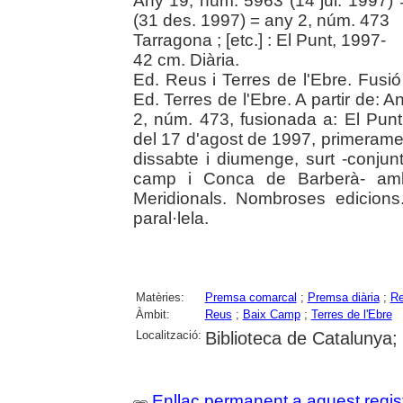
Any 19, núm. 5963 (14 jul. 1997)
(31 des. 1997) = any 2, núm. 473
Tarragona ; [etc.] : El Punt, 1997-
42 cm. Diària.
Ed. Reus i Terres de l'Ebre. Fusió
Ed. Terres de l'Ebre. A partir de:
2, núm. 473, fusionada a: El Punt
del 17 d'agost de 1997, primerame
dissabte i diumenge, surt -conjun
camp i Conca de Barberà- amb 
Meridionals. Nombroses edicion
paral·lela.
Matèries:
Premsa comarcal
;
Premsa diària
;
Re
Àmbit:
Reus
;
Baix Camp
;
Terres de l'Ebre
Localització:
Biblioteca de Catalunya;
Enllaç permanent a aquest regis