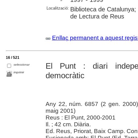
Localització:
Biblioteca de Catalunya; U
de Lectura de Reus
Enllaç permanent a aquest regis
16 / 521
El Punt : diari indepe
seleccionar
imprimir
democràtic
Any 22, núm. 6857 (2 gen. 2000
maig 2001)
Reus : El Punt, 2000-2001
Il. ; 42 cm. Diària.
Ed. Reus, Priorat, Baix Camp. Cont
Fusionada amb: El Punt (Ed. Tarrag