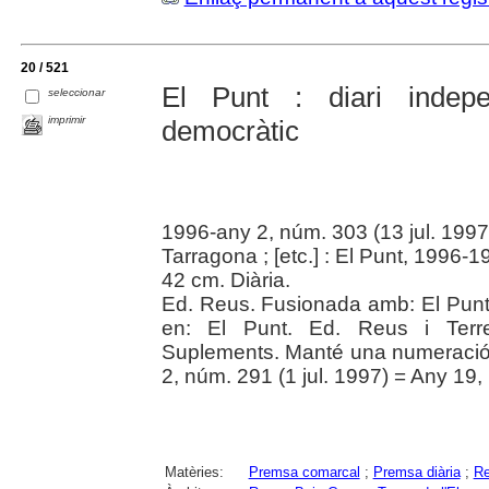
20 / 521
El Punt : diari indepe
seleccionar
imprimir
democràtic
1996-any 2, núm. 303 (13 jul. 1997
Tarragona ; [etc.] : El Punt, 1996-1
42 cm. Diària.
Ed. Reus. Fusionada amb: El Punt. 
en: El Punt. Ed. Reus i Terre
Suplements. Manté una numeració 
2, núm. 291 (1 jul. 1997) = Any 19, 
Matèries:
Premsa comarcal
;
Premsa diària
;
Re