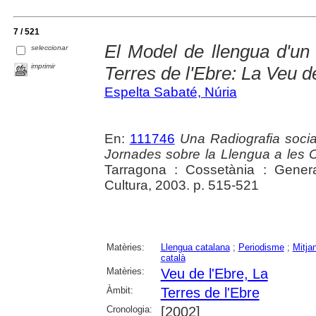
7 / 521
El Model de llengua d'un
seleccionar
imprimir
Terres de l'Ebre: La Veu d
Espelta Sabaté, Núria
En:
111746
Una Radiografia socia
Jornades sobre la Llengua a les
Tarragona : Cossetània : Gener
Cultura, 2003. p. 515-521
Matèries:
Llengua catalana
;
Periodisme
;
Mitja
català
Matèries:
Veu de l'Ebre, La
Àmbit:
Terres de l'Ebre
Cronologia:
[2002]