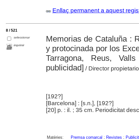
Enllaç permanent a aquest regis
8 / 521
Memorias de Cataluña : R
seleccionar
imprimir
y protocinada por los Exc
Tarragona, Reus, Vall
publicidad]
/ Director propietari
[192?]
[Barcelona] : [s.n.], [192?]
[20] p. : il. ; 35 cm. Periodicitat d
Matèries:
Premsa comarcal
;
Revistes
;
Publicit