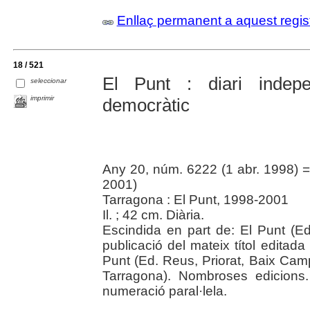
Enllaç permanent a aquest regis
18 / 521
El Punt : diari indepe
seleccionar
imprimir
democràtic
Any 20, núm. 6222 (1 abr. 1998) 
2001)
Tarragona : El Punt, 1998-2001
Il. ; 42 cm. Diària.
Escindida en part de: El Punt (E
publicació del mateix títol edita
Punt (Ed. Reus, Priorat, Baix Cam
Tarragona). Nombroses edicions
numeració paral·lela.