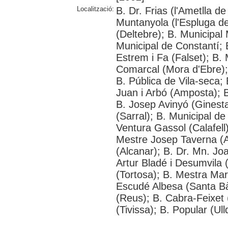
Localització:
B. Dr. Frias (l'Ametlla
Muntanyola (l'Espluga de 
(Deltebre); B. Municipal 
Municipal de Constantí; 
Estrem i Fa (Falset); B. 
Comarcal (Mora d'Ebre); 
B. Pública de Vila-seca; 
Juan i Arbó (Amposta); B
B. Josep Avinyó (Ginest
(Sarral); B. Municipal d
Ventura Gassol (Calafell)
Mestre Josep Taverna (Alf
(Alcanar); B. Dr. Mn. J
Artur Bladé i Desumvila (
(Tortosa); B. Mestra Mar
Escudé Albesa (Santa Bà
(Reus); B. Cabra-Feixet 
(Tivissa); B. Popular (Ul