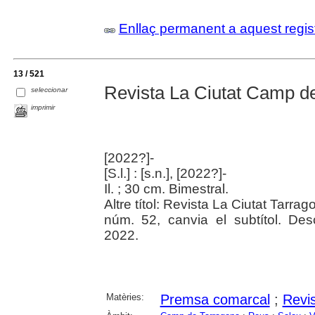
Enllaç permanent a aquest regis
13 / 521
Revista La Ciutat Camp d
seleccionar
imprimir
[2022?]-
[S.l.] : [s.n.], [2022?]-
Il. ; 30 cm. Bimestral.
Altre títol: Revista La Ciutat Tarrag
núm. 52, canvia el subtítol. De
2022.
Matèries:
Premsa comarcal
;
Revi