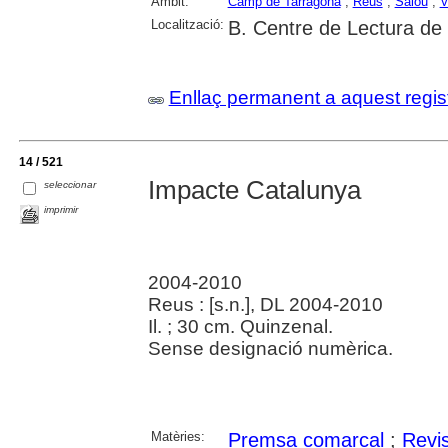
Àmbit:
Camp de Tarragona
;
Reus
;
Salou
;
V
Localització:
B. Centre de Lectura de
Enllaç permanent a aquest regis
14 / 521
Impacte Catalunya
seleccionar
imprimir
2004-2010
Reus : [s.n.], DL 2004-2010
Il. ; 30 cm. Quinzenal.
Sense designació numèrica.
Matèries:
Premsa comarcal
;
Revi