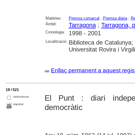
Matèries:
Premsa comarcal
;
Premsa diària
;
Re
Àmbit:
Tarragona
;
Tarragona, p
Cronologia:
1998 - 2001
Localització:
Biblioteca de Catalunya;
Universitat Rovira i Virgili
Enllaç permanent a aquest regis
19 / 521
El Punt : diari indepe
seleccionar
imprimir
democràtic