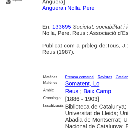
Anguera]
Anguera i Nolla, Pere
En:
133695
Societat, sociabilitat 
Nolla, Pere. Reus : Associació d'
Publicat com a pròleg de:Tous, J.:
Reus (1987).
Matèries:
Premsa comarcal
;
Revistes
;
Catala
Matèries:
Somatent, Lo
Àmbit:
Reus
;
Baix Camp
Cronologia:
[1886 - 1903]
Localització:
Biblioteca de Catalunya;
Universitat de Lleida; U
Abadia de Montserrat; Univ
Nacional de Catalunya; 