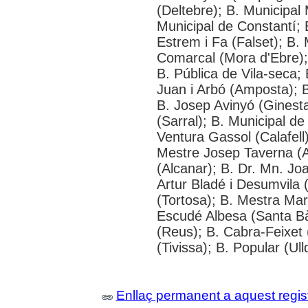
(Deltebre); B. Municipal 
Municipal de Constantí; 
Estrem i Fa (Falset); B. 
Comarcal (Mora d'Ebre); 
B. Pública de Vila-seca; 
Juan i Arbó (Amposta); B
B. Josep Avinyó (Ginest
(Sarral); B. Municipal d
Ventura Gassol (Calafell)
Mestre Josep Taverna (Alf
(Alcanar); B. Dr. Mn. J
Artur Bladé i Desumvila (
(Tortosa); B. Mestra Mar
Escudé Albesa (Santa Bà
(Reus); B. Cabra-Feixet 
(Tivissa); B. Popular (Ul
Enllaç permanent a aquest regis