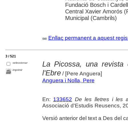
Fundació Bosch i Cardell
Central Xavier Amorós (
Municipal (Cambrils)
Enllaç permanent a aquest regis
3 / 521
La Picossa, una revista 
seleccionar
imprimir
l'Ebre
/ [Pere Anguera]
Anguera i Nolla, Pere
En:
133652
De les lletres i les a
Associació d'Estudis Reusencs, 2
Versió anterior del text a Des del ca