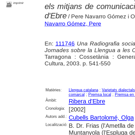
imprimir
els mitjans de comunicaci
d'Ebre
/ Pere Navarro Gómez i O
Navarro Gómez, Pere
En:
111746
Una Radiografia socia
Jornades sobre la Llengua a les
Tarragona : Cossetània : Gener
Cultura, 2003. p. 541-550
Matèries:
Llengua catalana
;
Varietats dialectals
comarcal
;
Premsa local
;
Premsa en 
Àmbit:
Ribera d'Ebre
Cronologia:
[2002]
Autors add.:
Cubells Bartolomé, Olga
Localització:
B. Dr. Frias (l'Ametlla
Muntanyola (l'Espluga de 