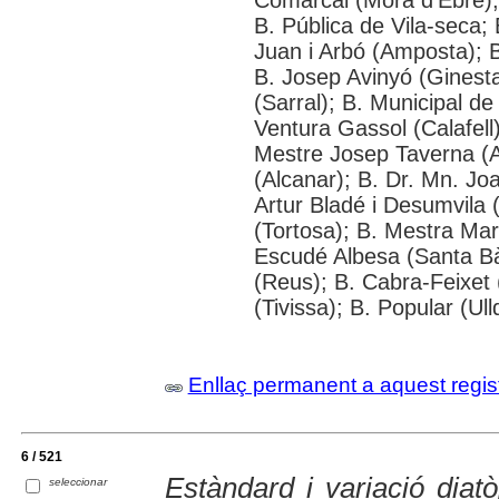
Comarcal (Mora d'Ebre); 
B. Pública de Vila-seca; 
Juan i Arbó (Amposta); B
B. Josep Avinyó (Ginest
(Sarral); B. Municipal d
Ventura Gassol (Calafell)
Mestre Josep Taverna (Alf
(Alcanar); B. Dr. Mn. J
Artur Bladé i Desumvila (
(Tortosa); B. Mestra Mar
Escudé Albesa (Santa Bà
(Reus); B. Cabra-Feixet 
(Tivissa); B. Popular (Ul
Enllaç permanent a aquest regis
6 / 521
Estàndard i variació diat
seleccionar