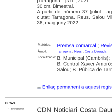
[Tarragona] : [s.n.], 2021-
30 cm. Bimestral.
A partir del número 37 (juliol - a
ciutat: Tarragona, Reus, Salou V
36, maig-juny 2022.
Matèries:
Premsa comarcal
;
Revi
Àmbit:
Tarragona
;
Reus
;
Costa Daurada
Localització:
B. Municipal (Cambrils);
B. Central Xavier Amorós
Salou; B. Pública de Tar
Enllaç permanent a aquest regis
11 / 521
CDN Noticiari Costa Dau
seleccionar