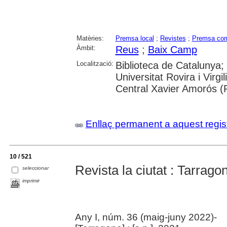
Matèries:
Premsa local
;
Revistes
;
Premsa com
Àmbit:
Reus
;
Baix Camp
Localització:
Biblioteca de Catalunya;
Universitat Rovira i Virg
Central Xavier Amorós (
Enllaç permanent a aquest regis
10 / 521
Revista la ciutat : Tarrag
seleccionar
imprimir
Any I, núm. 36 (maig-juny 2022)-