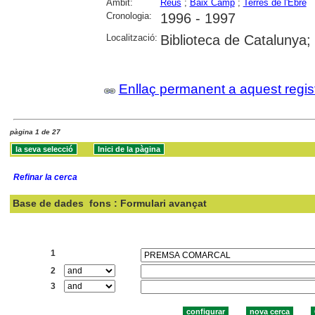
Àmbit:
Reus
;
Baix Camp
;
Terres de l'Ebre
Cronologia:
1996 - 1997
Localització:
Biblioteca de Catalunya;
Enllaç permanent a aquest regis
pàgina 1 de 27
Refinar la cerca
Base de dades
fons : Formulari avançat
Cercar:
1
2
3