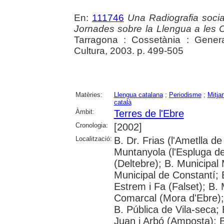
En:
111746
Una Radiografia socia
Jornades sobre la Llengua a les
Tarragona : Cossetània : Gener
Cultura, 2003. p. 499-505
Matèries:
Llengua catalana
;
Periodisme
;
Mitja
català
Àmbit:
Terres de l'Ebre
Cronologia:
[2002]
Localització:
B. Dr. Frias (l'Ametlla
Muntanyola (l'Espluga de 
(Deltebre); B. Municipal 
Municipal de Constantí; 
Estrem i Fa (Falset); B. 
Comarcal (Mora d'Ebre); 
B. Pública de Vila-seca; 
Juan i Arbó (Amposta); B