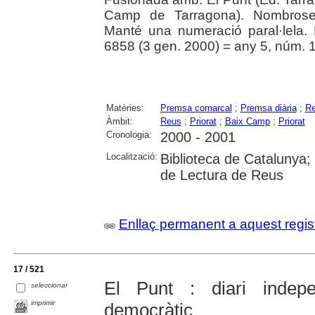
Camp de Tarragona). Nombroses
Manté una numeració paral·lela.
6858 (3 gen. 2000) = any 5, núm. 
Matèries:
Premsa comarcal
;
Premsa diària
;
Re
Àmbit:
Reus
;
Priorat
;
Baix Camp
;
Priorat
Cronologia:
2000 - 2001
Localització:
Biblioteca de Catalunya; U
de Lectura de Reus
Enllaç permanent a aquest regis
17 / 521
El Punt : diari indepe
seleccionar
imprimir
democràtic