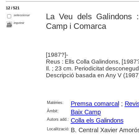
12 / 521
La Veu dels Galindons :
seleccionar
imprimir
Camp i Comarca
[1987?]-
Reus : Ells Colla Galindons, [1987?
Il. ; 23 cm. Periodicitat desconegud
Descripció basada en Any V (1987
Matèries:
Premsa comarcal
;
Revi
Àmbit:
Baix Camp
Autors add.:
Colla els Galindons
Localització:
B. Central Xavier Amoró