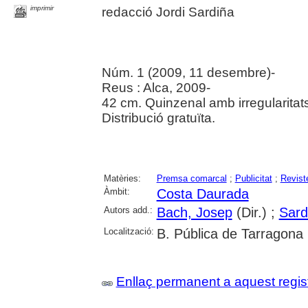
imprimir
redacció Jordi Sardiña
Núm. 1 (2009, 11 desembre)-
Reus : Alca, 2009-
42 cm. Quinzenal amb irregularitat
Distribució gratuïta.
Matèries:
Premsa comarcal
;
Publicitat
;
Revist
Àmbit:
Costa Daurada
Autors add.:
Bach, Josep
(Dir.) ;
Sard
Localització:
B. Pública de Tarragona
Enllaç permanent a aquest regis