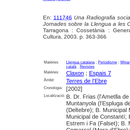
En:
111746
Una Radiografia socia
Jornades sobre la Llengua a les
Tarragona : Cossetània : Gener
Cultura, 2003. p. 363-366
Matèries:
Llengua catalana
;
Periodisme
;
Mitja
català
;
Revistes
Matèries:
Claxon
;
Espais 7
Àmbit:
Terres de l'Ebre
Cronologia:
[2002]
Localització:
B. Dr. Frias (l'Ametlla
Muntanyola (l'Espluga de 
(Deltebre); B. Municipal 
Municipal de Constantí; 
Estrem i Fa (Falset); B. 