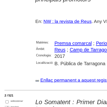
En:
NW : la revista de Reus
. Any V
Matèries:
Premsa comarcal
;
Perio
Àmbit:
Reus
;
Camp de Tarrago
Cronologia:
2017
Localització:
B. Pública de Tarragona
Enllaç permanent a aquest regis
2 / 521
Lo Somatent : Primer Diar
seleccionar
imprimir