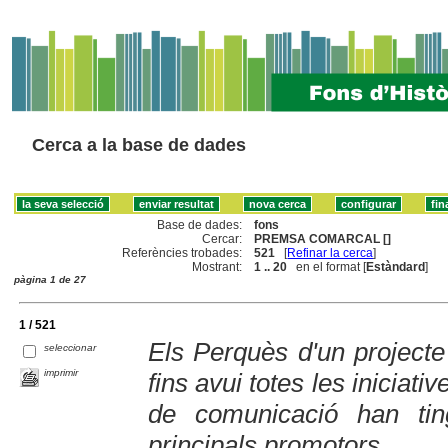
Cerca a la base de dades
Base de dades:
fons
Cercar:
PREMSA COMARCAL []
Referències trobades:
521
[
Refinar la cerca
]
Mostrant:
1 .. 20
en el format [
Estàndard
]
pàgina 1 de 27
1 / 521
Els Perquès d'un projecte
seleccionar
imprimir
fins avui totes les iniciat
de comunicació han tin
principals promotors