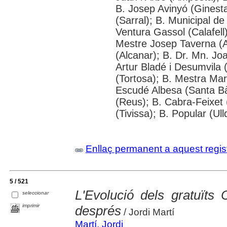
B. Josep Avinyó (Ginest
(Sarral); B. Municipal d
Ventura Gassol (Calafell)
Mestre Josep Taverna (Alf
(Alcanar); B. Dr. Mn. J
Artur Bladé i Desumvila (
(Tortosa); B. Mestra Mar
Escudé Albesa (Santa Bà
(Reus); B. Cabra-Feixet 
(Tivissa); B. Popular (Ul
Enllaç permanent a aquest regis
5 / 521
L'Evolució dels gratuïts
seleccionar
imprimir
després
/ Jordi Martí
Martí, Jordi