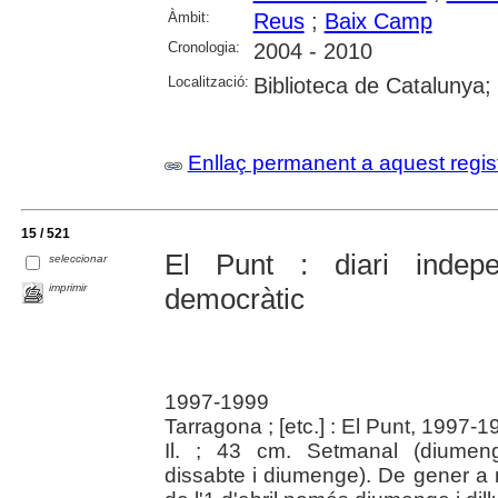
Àmbit:
Reus
;
Baix Camp
Cronologia:
2004 - 2010
Localització:
Biblioteca de Catalunya;
Enllaç permanent a aquest regis
15 / 521
El Punt : diari indepe
seleccionar
imprimir
democràtic
1997-1999
Tarragona ; [etc.] : El Punt, 1997-1
Il. ; 43 cm. Setmanal (diumeng
dissabte i diumenge). De gener a m