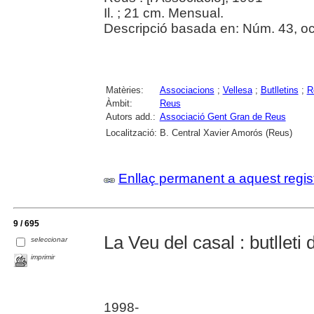
Il. ; 21 cm. Mensual.
Descripció basada en: Núm. 43, oc
Matèries:
Associacions
;
Vellesa
;
Butlletins
;
R
Àmbit:
Reus
Autors add.:
Associació Gent Gran de Reus
Localització:
B. Central Xavier Amorós (Reus)
Enllaç permanent a aquest regis
9 / 695
La Veu del casal : butlleti
seleccionar
imprimir
1998-