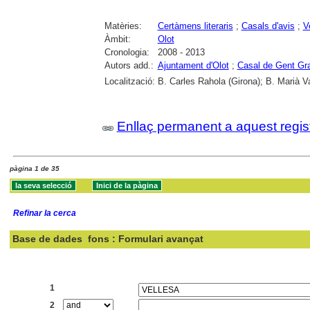
Matèries:
Certàmens literaris
;
Casals d'avis
;
V
Àmbit:
Olot
Cronologia:
2008 - 2013
Autors add.:
Ajuntament d'Olot
;
Casal de Gent Gra
Localització:
B. Carles Rahola (Girona); B. Marià V
Enllaç permanent a aquest regis
pàgina 1 de 35
Refinar la cerca
Base de dades
fons : Formulari avançat
Cercar:
1
2