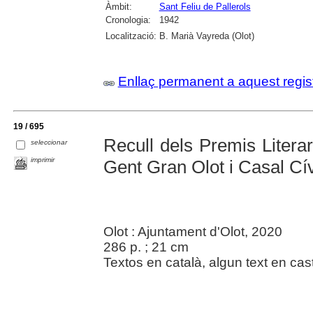
Àmbit:
Sant Feliu de Pallerols
Cronologia:
1942
Localització:
B. Marià Vayreda (Olot)
Enllaç permanent a aquest regis
19 / 695
Recull dels Premis Litera
seleccionar
imprimir
Gent Gran Olot i Casal Cí
Olot : Ajuntament d'Olot, 2020
286 p. ; 21 cm
Textos en català, algun text en cast