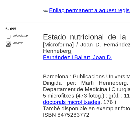
Enllaç permanent a aquest regis
5 / 695
Estado nutricional de l
seleccionar
imprimir
[Microforma]
/ Joan D. Fernández i
Henneberg]
Fernández i Ballart, Joan D.
Barcelona : Publicacions Universit
Dirigida per: Martí Henneberg,
Departament de Medicina i Cirurgi
5 microfitxes (473 fotog.) : gràf. ; 11
doctorals microfitxades
, 176 )
També disponible en exemplar fotoco
ISBN 8475283772