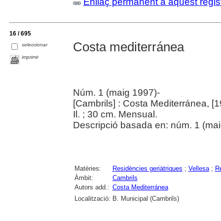
Enllaç permanent a aquest regis
16 / 695
Costa mediterránea
seleccionar
imprimir
Núm. 1 (maig 1997)-
[Cambrils] : Costa Mediterránea, [1
Il. ; 30 cm. Mensual.
Descripció basada en: núm. 1 (mai
Matèries:
Residències geriàtriques
;
Vellesa
;
R
Àmbit:
Cambrils
Autors add.:
Costa Mediterránea
Localització:
B. Municipal (Cambrils)