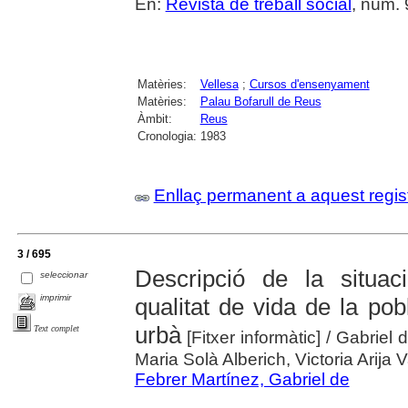
En:
Revista de treball social
, núm.
Matèries:
Vellesa
;
Cursos d'ensenyament
Matèries:
Palau Bofarull de Reus
Àmbit:
Reus
Cronologia:
1983
Enllaç permanent a aquest regis
3 / 695
Descripció de la situac
seleccionar
imprimir
qualitat de vida de la pob
urbà
Text complet
[Fitxer informàtic]
/ Gabriel 
Maria Solà Alberich, Victoria Arija V
Febrer Martínez, Gabriel de