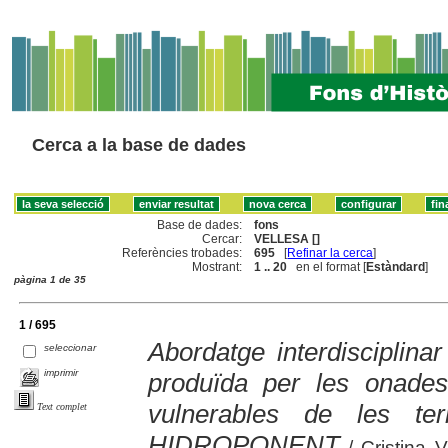
Cerca a la base de dades
Base de dades:
fons
Cercar:
VELLESA []
Referències trobades:
695
[
Refinar la cerca
]
Mostrant:
1 .. 20
en el format [
Estàndard
]
pàgina 1 de 35
1 / 695
Abordatge interdisciplinar
seleccionar
imprimir
produïda per les onade
vulnerables de les te
Text complet
HIDROPONENT
/ Cristina V