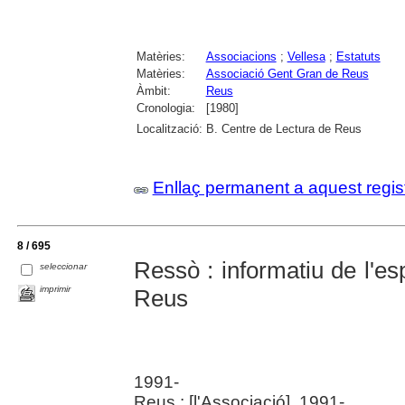
Matèries:
Associacions
;
Vellesa
;
Estatuts
Matèries:
Associació Gent Gran de Reus
Àmbit:
Reus
Cronologia:
[1980]
Localització:
B. Centre de Lectura de Reus
Enllaç permanent a aquest regis
8 / 695
Ressò : informatiu de l'e
seleccionar
imprimir
Reus
1991-
Reus : [l'Associació], 1991-