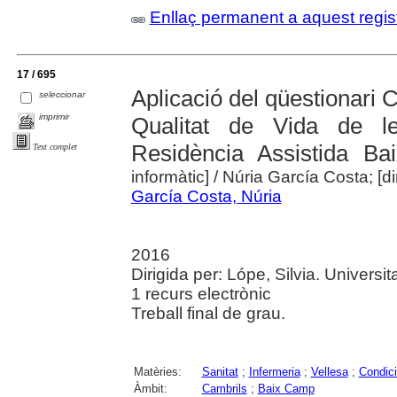
Enllaç permanent a aquest regis
17 / 695
Aplicació del qüestionari 
seleccionar
imprimir
Qualitat de Vida de 
Residència Assistida B
Text complet
informàtic]
/ Núria García Costa; [dir
García Costa, Núria
2016
Dirigida per: Lópe, Silvia. Universita
1 recurs electrònic
Treball final de grau.
Matèries:
Sanitat
;
Infermeria
;
Vellesa
;
Condici
Àmbit:
Cambrils
;
Baix Camp