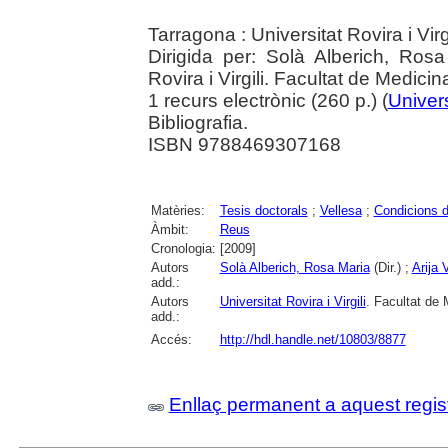
Tarragona : Universitat Rovira i Vir
Dirigida per: Solà Alberich, Rosa 
Rovira i Virgili. Facultat de Medici
1 recurs electrònic (260 p.) (
Univers
Bibliografia.
ISBN 9788469307168
Matèries:
Tesis doctorals
;
Vellesa
;
Condicions d
Àmbit:
Reus
Cronologia:
[2009]
Autors
Solà Alberich, Rosa Maria
(Dir.) ;
Arija 
add.:
Autors
Universitat Rovira i Virgili
. Facultat de 
add.:
Accés:
http://hdl.handle.net/10803/8877
Enllaç permanent a aquest regis