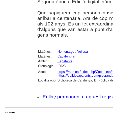
Segona època. Edició digital, núm.
Que sapiguem cap persona nasc
arribar a centenària. Ara de cop n'
als 102 anys. Es un fet extraordin
d'alguns que van estar a punt d'arr
gens normals.
Matèries:
Homenatge
;
Vellesa
Matèries:
Capafontins
Àmbit:
Capafonts
Cronologia:
[2025]
Accés:
https://raco.cat/index.php/Capafonts/
https://valldecapafonts.com/picorand
Localització:
Biblioteca de Catalunya; B. Pública d
Enllaç permanent a aquest regis
11 / 695