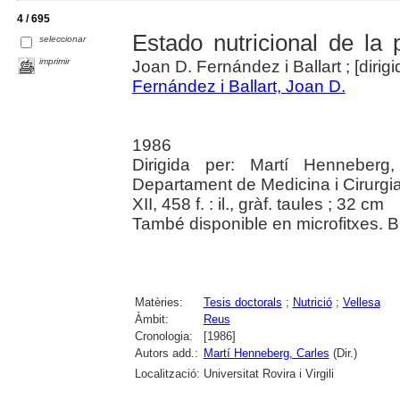
4 / 695
Estado nutricional de la
seleccionar
imprimir
Joan D. Fernández i Ballart ; [diri
Fernández i Ballart, Joan D.
1986
Dirigida per: Martí Henneberg,
Departament de Medicina i Cirurgi
XII, 458 f. : il., gràf. taules ; 32 cm
També disponible en microfitxes. Bi
Matèries:
Tesis doctorals
;
Nutrició
;
Vellesa
Àmbit:
Reus
Cronologia:
[1986]
Autors add.:
Martí Henneberg, Carles
(Dir.)
Localització:
Universitat Rovira i Virgili