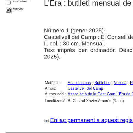
L'Era : butlletí mensual de
seleccionar
imprimir
Número 1 (gener 2025)-
Castellvell del Camp : El Consell 
Il. col. ; 30 cm. Mensual.
Text imprès per ordinador. Des
2025).
Matèries:
Associacions
;
Butlletins
;
Vellesa
;
R
Àmbit:
Castellvell del Camp
Autors add.:
Associació de la Gent Gran L'Era de 
Localització:
B. Central Xavier Amorós (Reus)
Enllaç permanent a aquest regis