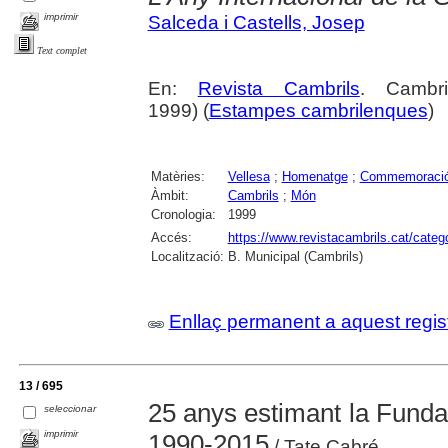
imprimir
Salceda i Castells, Josep
Text complet
En:
Revista Cambrils
. Cambr
1999) (
Estampes cambrilenques
)
Matèries:
Vellesa
;
Homenatge
;
Commemoraci
Àmbit:
Cambrils
;
Món
Cronologia:
1999
Accés:
https://www.revistacambrils.cat/cate
Localització:
B. Municipal (Cambrils)
Enllaç permanent a aquest regis
13 / 695
25 anys estimant la Fundac
seleccionar
imprimir
1990-2015
/ Tate Cabré