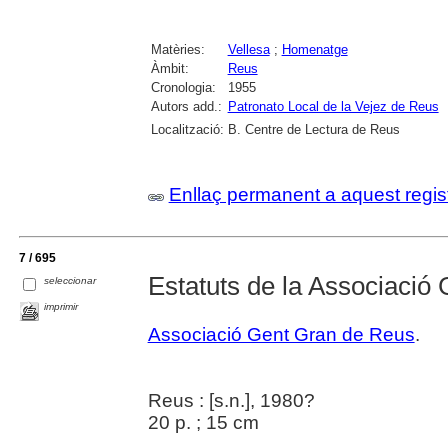
Matèries:
Vellesa
;
Homenatge
Àmbit:
Reus
Cronologia:
1955
Autors add.:
Patronato Local de la Vejez de Reus
Localització:
B. Centre de Lectura de Reus
Enllaç permanent a aquest regis
7 / 695
Estatuts de la Associació 
seleccionar
imprimir
Associació Gent Gran de Reus
.
Reus : [s.n.], 1980?
20 p. ; 15 cm