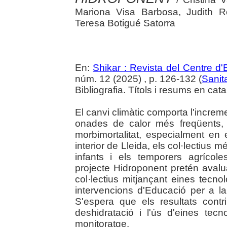
Mariona Visa Barbosa, Judith Ro
Teresa Botigué Satorra
En:
Shikar : Revista del Centre d
núm. 12 (2025) , p. 126-132 (
Sanit
Bibliografia. Títols i resums en cata
El canvi climàtic comporta l'incre
onades de calor més freqüents, e
morbimortalitat, especialment en e
interior de Lleida, els col·lectius 
infants i els temporers agrícol
projecte Hidroponent pretén avalu
col·lectius mitjançant eines tecno
intervencions d'Educació per a la
S'espera que els resultats cont
deshidratació i l'ús d'eines tec
monitoratge.