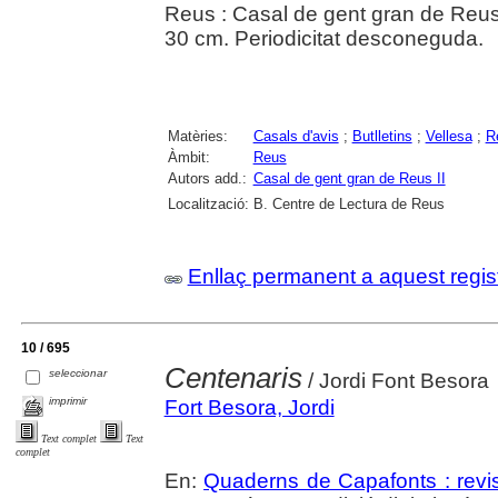
Reus : Casal de gent gran de Reus 
30 cm. Periodicitat desconeguda.
Matèries:
Casals d'avis
;
Butlletins
;
Vellesa
;
R
Àmbit:
Reus
Autors add.:
Casal de gent gran de Reus II
Localització:
B. Centre de Lectura de Reus
Enllaç permanent a aquest regis
10 / 695
Centenaris
seleccionar
/ Jordi Font Besora
imprimir
Fort Besora, Jordi
Text complet
Text
complet
En:
Quaderns de Capafonts : revis