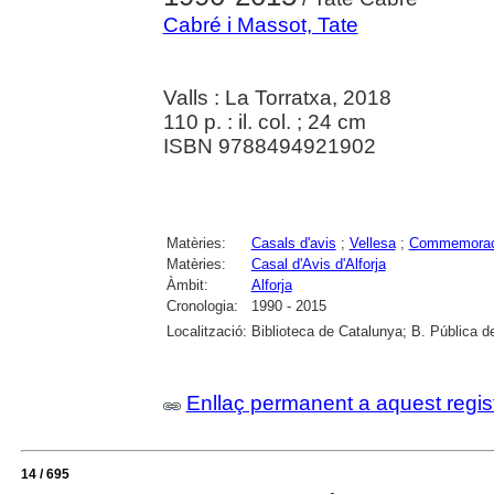
Cabré i Massot, Tate
Valls : La Torratxa, 2018
110 p. : il. col. ; 24 cm
ISBN 9788494921902
Matèries:
Casals d'avis
;
Vellesa
;
Commemorac
Matèries:
Casal d'Avis d'Alforja
Àmbit:
Alforja
Cronologia:
1990 - 2015
Localització:
Biblioteca de Catalunya; B. Pública d
Enllaç permanent a aquest regis
14 / 695