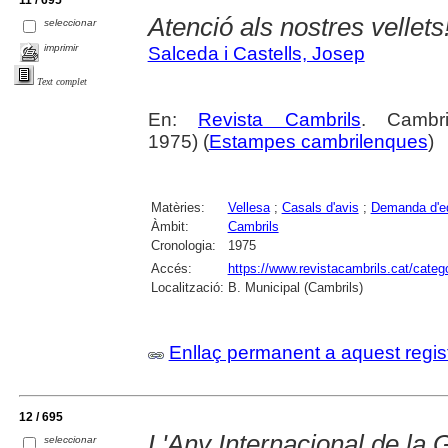
Atenció als nostres vellets
seleccionar
imprimir
Salceda i Castells, Josep
Text complet
En:
Revista Cambrils
. Cambr
1975) (
Estampes cambrilenques
)
Matèries:
Vellesa
;
Casals d'avis
;
Demanda d'e
Àmbit:
Cambrils
Cronologia:
1975
Accés:
https://www.revistacambrils.cat/cate
Localització:
B. Municipal (Cambrils)
Enllaç permanent a aquest regis
12 / 695
L'Any Internacional de la 
seleccionar