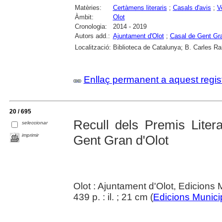
Matèries:
Certàmens literaris
;
Casals d'avis
;
V
Àmbit:
Olot
Cronologia:
2014 - 2019
Autors add.:
Ajuntament d'Olot
;
Casal de Gent Gra
Localització:
Biblioteca de Catalunya; B. Carles Ra
Enllaç permanent a aquest regis
20 / 695
Recull dels Premis Liter
seleccionar
imprimir
Gent Gran d'Olot
Olot : Ajuntament d'Olot, Edicions 
439 p. : il. ; 21 cm (
Edicions Munici