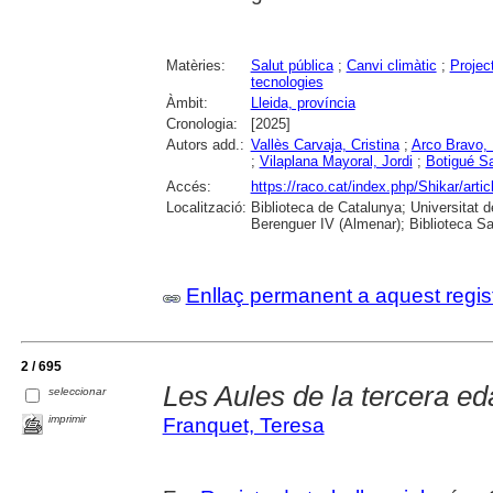
Matèries:
Salut pública
;
Canvi climàtic
;
Projec
tecnologies
Àmbit:
Lleida, província
Cronologia:
[2025]
Autors add.:
Vallès Carvaja, Cristina
;
Arco Bravo, 
;
Vilaplana Mayoral, Jordi
;
Botigué Sa
Accés:
https://raco.cat/index.php/Shikar/art
Localització:
Biblioteca de Catalunya; Universitat 
Berenguer IV (Almenar); Biblioteca Sa
Enllaç permanent a aquest regis
2 / 695
Les Aules de la tercera ed
seleccionar
imprimir
Franquet, Teresa