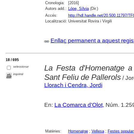
Cronologia:
[2016]
Autors add.:
Lópe, Sílvia
(Dir.)
Accés:
http://hdl.handle.net/20.500.11797/T
Localització:
Universitat Rovira i Virgili
Enllaç permanent a aquest regis
18 / 695
La Festa d'Homenatge a 
seleccionar
imprimir
Sant Feliu de Pallerols
/ Jor
Llorach i Cendra, Jordi
En:
La Comarca d'Olot
, Núm. 1.259
Matèries:
Homenatge
;
Vellesa
;
Festes popular