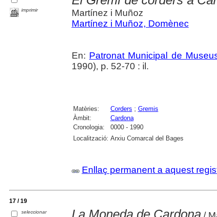
imprimir
Martínez i Muñoz
Martínez i Muñoz, Domènec
En:
Patronat Municipal de Museus.
1990), p. 52-70 : il.
Matèries:
Corders
;
Gremis
Àmbit:
Cardona
Cronologia:
0000 - 1990
Localització:
Arxiu Comarcal del Bages
Enllaç permanent a aquest regis
17 / 19
La Moneda de Cardona
seleccionar
/ M