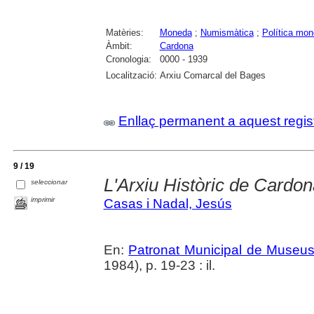
Matèries:
Moneda
;
Numismàtica
;
Política mon
Àmbit:
Cardona
Cronologia:
0000 - 1939
Localització:
Arxiu Comarcal del Bages
Enllaç permanent a aquest regis
9 / 19
L'Arxiu Històric de Cardo
seleccionar
imprimir
Casas i Nadal, Jesús
En:
Patronat Municipal de Museus.
1984), p. 19-23 : il.