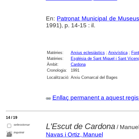
En:
Patronat Municipal de Museus.
1991), p. 14-15 : il.
Matèries:
Arxius eclesiàstics
;
Arxivística
;
Fon
Matèries:
Església de Sant Miquel i Sant Vicen
Àmbit:
Cardona
Cronologia:
1991
Localització:
Arxiu Comarcal del Bages
Enllaç permanent a aquest regis
14 / 19
L'Escut de Cardona
seleccionar
/ Manuel
imprimir
Navas i Ortiz, Manuel