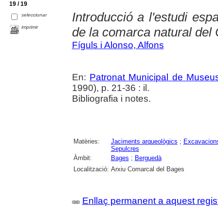
19 / 19
Introducció a l'estudi espa
seleccionar
imprimir
de la comarca natural del
Fíguls i Alonso, Alfons
En:
Patronat Municipal de Museus.
1990), p. 21-36 : il.
Bibliografia i notes.
Matèries:
Jaciments arqueològics
;
Excavacions
Sepulcres
Àmbit:
Bages
;
Berguedà
Localització:
Arxiu Comarcal del Bages
Enllaç permanent a aquest regis