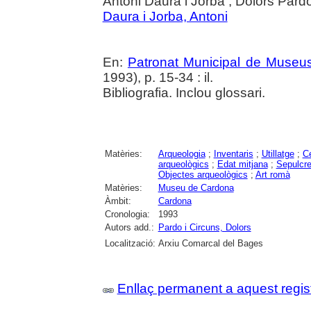
Antoni Daura i Jorba ; Dolors Pardo
Daura i Jorba, Antoni
En:
Patronat Municipal de Museus.
1993), p. 15-34 : il.
Bibliografia. Inclou glossari.
Matèries:
Arqueologia
;
Inventaris
;
Utillatge
;
C
arqueològics
;
Edat mitjana
;
Sepulcr
Objectes arqueològics
;
Art romà
Matèries:
Museu de Cardona
Àmbit:
Cardona
Cronologia:
1993
Autors add.:
Pardo i Circuns, Dolors
Localització:
Arxiu Comarcal del Bages
Enllaç permanent a aquest regis