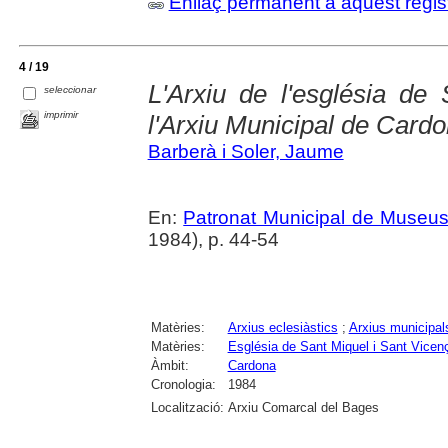
Enllaç permanent a aquest regis
4 / 19
L'Arxiu de l'església de
seleccionar
imprimir
l'Arxiu Municipal de Card
Barberà i Soler, Jaume
En:
Patronat Municipal de Museus.
1984), p. 44-54
Matèries:
Arxius eclesiàstics
;
Arxius municipal
Matèries:
Església de Sant Miquel i Sant Vicen
Àmbit:
Cardona
Cronologia:
1984
Localització:
Arxiu Comarcal del Bages