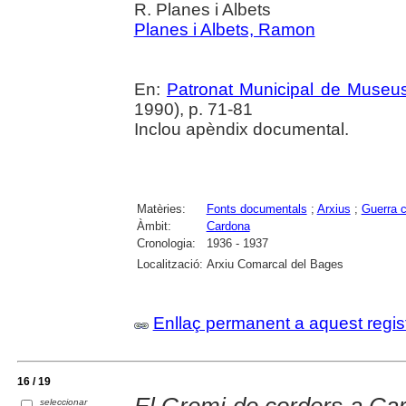
R. Planes i Albets
Planes i Albets, Ramon
En:
Patronat Municipal de Museus.
1990), p. 71-81
Inclou apèndix documental.
Matèries:
Fonts documentals
;
Arxius
;
Guerra c
Àmbit:
Cardona
Cronologia:
1936 - 1937
Localització:
Arxiu Comarcal del Bages
Enllaç permanent a aquest regis
16 / 19
El Gremi de corders a Car
seleccionar