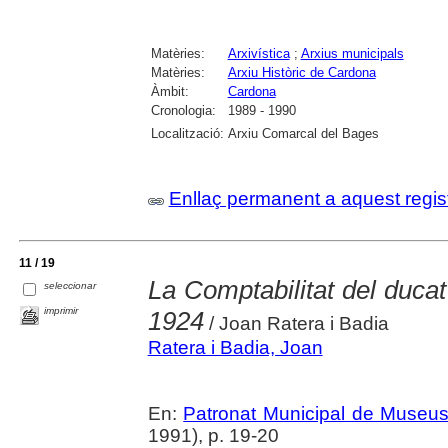
Matèries:
Arxivística
;
Arxius municipals
Matèries:
Arxiu Històric de Cardona
Àmbit:
Cardona
Cronologia:
1989 - 1990
Localització:
Arxiu Comarcal del Bages
Enllaç permanent a aquest regis
11 / 19
La Comptabilitat del duca
seleccionar
imprimir
1924
/ Joan Ratera i Badia
Ratera i Badia, Joan
En:
Patronat Municipal de Museus.
1991), p. 19-20