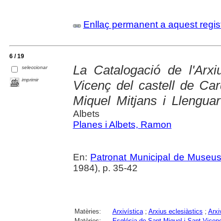
Enllaç permanent a aquest regis
6 / 19
La Catalogació de l'Arxi
seleccionar
imprimir
Vicenç del castell de C
Miquel Mitjans i Llengua
Albets
Planes i Albets, Ramon
En:
Patronat Municipal de Museus.
1984), p. 35-42
Matèries:
Arxivística
;
Arxius eclesiàstics
;
Arxi
Matèries:
Església de Sant Miquel i Sant Vicen