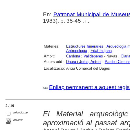
En:
Patronat Municipal de Museus.
1983), p. 35-45 : il.
Matèries:
Estructures funeràries
;
Arqueologia m
Antropologia
;
Edat mitjana
Àmbit:
Cardona
;
Valldeperes
- Navàs ;
Clari
Autors add.:
Daura i Jorba, Antoni
;
Pardo i Circuns
Localització:
Arxiu Comarcal del Bages
Enllaç permanent a aquest regis
2 / 19
El Material arqueològ
seleccionar
imprimir
aproximació al passat ar