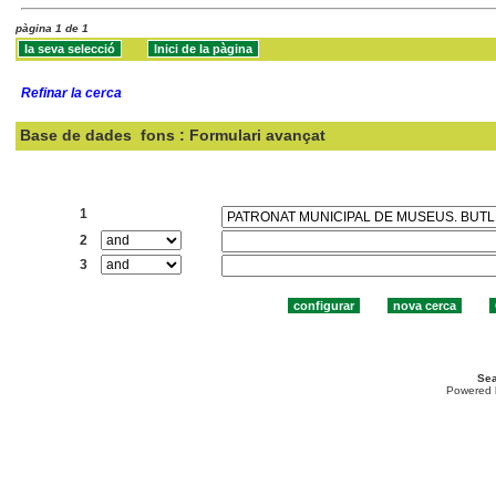
pàgina 1 de 1
Refinar la cerca
Base de dades
fons : Formulari avançat
Cercar:
1
2
3
Sea
Powered