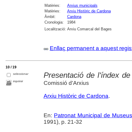
Matèries:
Arxius municipals
Matèries:
Arxiu Històric de Cardona
Àmbit:
Cardona
Cronologia:
1984
Localització:
Arxiu Comarcal del Bages
Enllaç permanent a aquest regis
10 / 19
Presentació de l'índex de
seleccionar
imprimir
Comissió d'Arxius
Arxiu Històric de Cardona
.
En:
Patronat Municipal de Museus.
1991), p. 21-32