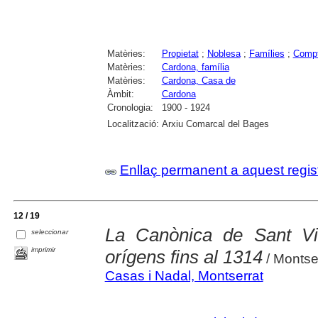
Matèries:
Propietat
;
Noblesa
;
Famílies
;
Compta
Matèries:
Cardona, família
Matèries:
Cardona, Casa de
Àmbit:
Cardona
Cronologia:
1900 - 1924
Localització:
Arxiu Comarcal del Bages
Enllaç permanent a aquest regis
12 / 19
La Canònica de Sant V
seleccionar
imprimir
orígens fins al 1314
/ Montse
Casas i Nadal, Montserrat