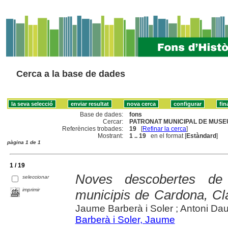
Cerca a la base de dades
Base de dades:
fons
Cercar:
PATRONAT MUNICIPAL DE MUSEUS
Referències trobades:
19
[
Refinar la cerca
]
Mostrant:
1 .. 19
en el format [
Estàndard
]
pàgina 1 de 1
1 / 19
Noves descobertes de 
seleccionar
imprimir
municipis de Cardona, Cl
Jaume Barberà i Soler ; Antoni Daur
Barberà i Soler, Jaume