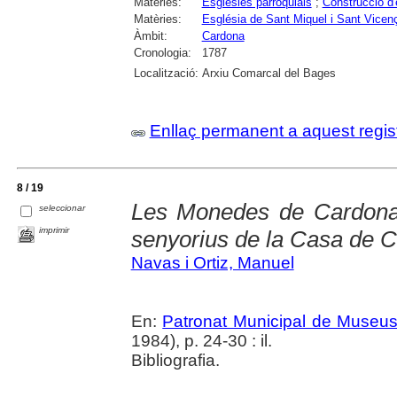
Matèries:
Esglésies parroquials
;
Construcció d'e
Matèries:
Església de Sant Miquel i Sant Vicen
Àmbit:
Cardona
Cronologia:
1787
Localització:
Arxiu Comarcal del Bages
Enllaç permanent a aquest regis
8 / 19
Les Monedes de Cardona:
seleccionar
imprimir
senyorius de la Casa de 
Navas i Ortiz, Manuel
En:
Patronat Municipal de Museus.
1984), p. 24-30 : il.
Bibliografia.