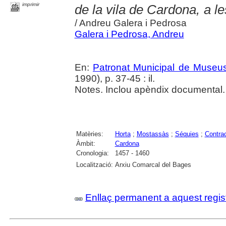
imprimir
de la vila de Cardona, a l
/ Andreu Galera i Pedrosa
Galera i Pedrosa, Andreu
En:
Patronat Municipal de Museus.
1990), p. 37-45 : il.
Notes. Inclou apèndix documental.
Matèries:
Horta
;
Mostassàs
;
Séquies
;
Contra
Àmbit:
Cardona
Cronologia:
1457 - 1460
Localització:
Arxiu Comarcal del Bages
Enllaç permanent a aquest regis