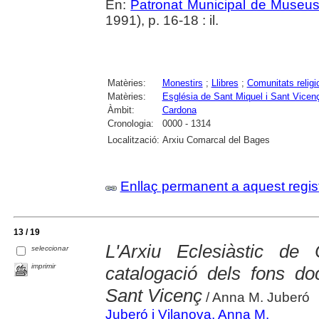
En:
Patronat Municipal de Museus.
1991), p. 16-18 : il.
Matèries:
Monestirs
;
Llibres
;
Comunitats religi
Matèries:
Església de Sant Miquel i Sant Vicen
Àmbit:
Cardona
Cronologia:
0000 - 1314
Localització:
Arxiu Comarcal del Bages
Enllaç permanent a aquest regis
13 / 19
L'Arxiu Eclesiàstic de 
seleccionar
imprimir
catalogació dels fons d
Sant Vicenç
/ Anna M. Juberó
Juberó i Vilanova, Anna M.