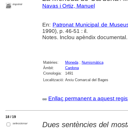
imprimir
Navas i Ortiz, Manuel
En:
Patronat Municipal de Museus.
1990), p. 46-51 : il.
Notes. Inclou apèndix documental.
Matèries:
Moneda
;
Numismàtica
Àmbit:
Cardona
Cronologia:
1491
Localització:
Arxiu Comarcal del Bages
Enllaç permanent a aquest regis
18 / 19
Dues sentències del mosta
seleccionar