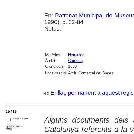
En:
Patronat Municipal de Museus.
1990), p. 82-84
Notes.
Matèries:
Heràldica
Àmbit:
Cardona
Cronologia:
1650
Localització:
Arxiu Comarcal del Bages
Enllaç permanent a aquest regis
15 / 19
Alguns documents dels a
seleccionar
imprimir
Catalunya referents a la 