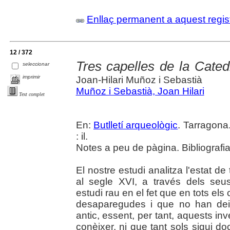
Enllaç permanent a aquest regis
12 / 372
Tres capelles de la Cated
seleccionar
imprimir
Joan-Hilari Muñoz i Sebastià
Muñoz i Sebastià, Joan Hilari
Text complet
En:
Butlletí arqueològic
. Tarragona
: il.
Notes a peu de pàgina. Bibliografi
El nostre estudi analitza l'estat de
al segle XVI, a través dels seus
estudi rau en el fet que en tots el
desaparegudes i que no han deix
antic, essent, per tant, aquests in
conèixer, ni que tant sols sigui do