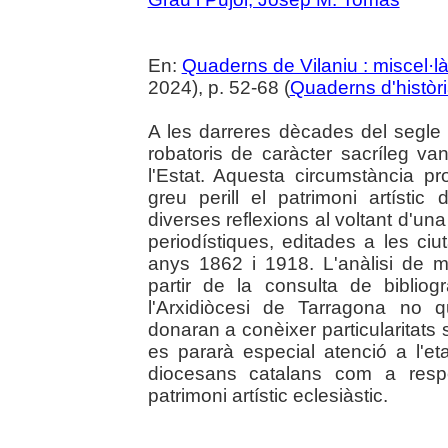
En:
Quaderns de Vilaniu : miscel·là
2024), p. 52-68 (
Quaderns d'històr
A les darreres dècades del segle 
robatoris de caràcter sacríleg va
l'Estat. Aquesta circumstància p
greu perill el patrimoni artístic 
diverses reflexions al voltant d'un
periodístiques, editades a les ciu
anys 1862 i 1918. L'anàlisi de m
partir de la consulta de bibliog
l'Arxidiòcesi de Tarragona no 
donaran a conèixer particularitats 
es pararà especial atenció a l'e
diocesans catalans com a respo
patrimoni artístic eclesiàstic.