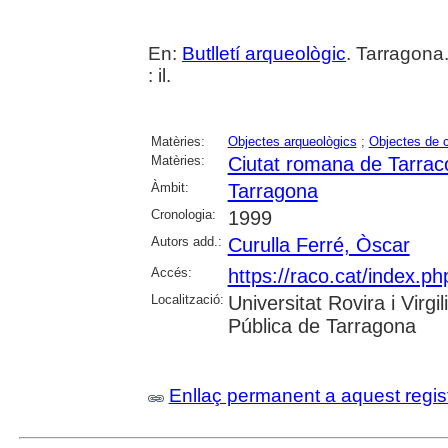
En:
Butlletí arqueològic
. Tarragona
: il.
Matèries:
Objectes arqueològics
;
Objectes de c
Matèries:
Ciutat romana de Tarrac
Àmbit:
Tarragona
Cronologia:
1999
Autors add.:
Curulla Ferré, Òscar
Accés:
https://raco.cat/index.ph
Localització:
Universitat Rovira i Virg
Pública de Tarragona
Enllaç permanent a aquest regis