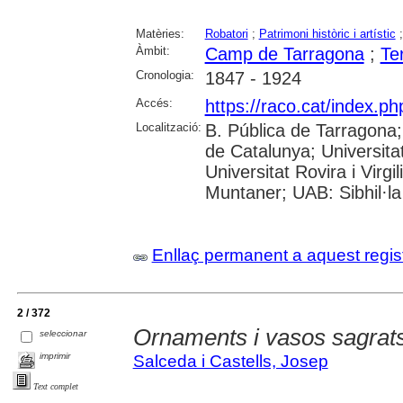
Matèries:
Robatori
;
Patrimoni històric i artístic
Àmbit:
Camp de Tarragona
;
Te
Cronologia:
1847 - 1924
Accés:
https://raco.cat/index.p
Localització:
B. Pública de Tarragona
de Catalunya; Universita
Universitat Rovira i Virgi
Muntaner; UAB: Sibhil·la
Enllaç permanent a aquest regis
2 / 372
Ornaments i vasos sagrats 
seleccionar
imprimir
Salceda i Castells, Josep
Text complet