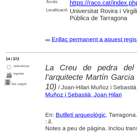
Accés:
https://raco.cat/index.ph
Localització:
Universitat Rovira i Virg
Pública de Tarragona
Enllaç permanent a aquest regis
14 / 372
La Creu de pedra del 
seleccionar
imprimir
l'arquitecte Martín Garci
10)
Text complet
/ Joan-Hilari Muñoz i Sebastià
Muñoz i Sebastià, Joan Hilari
En:
Butlletí arqueològic
. Tarragona
: il.
Notes a peu de pàgina. Inclou trans