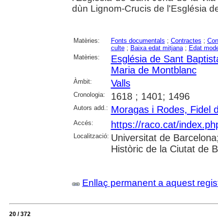
dùn Lignom-Crucis de l'Església de
Matèries:
Fonts documentals
;
Contractes
;
Con
culte
;
Baixa edat mitjana
;
Edat mod
Matèries:
Església de Sant Baptist
Maria de Montblanc
Àmbit:
Valls
Cronologia:
1618 ; 1401; 1496
Autors add.:
Moragas i Rodes, Fidel 
Accés:
https://raco.cat/index.ph
Localització:
Universitat de Barcelona; 
Històric de la Ciutat de
Enllaç permanent a aquest regis
20 / 372