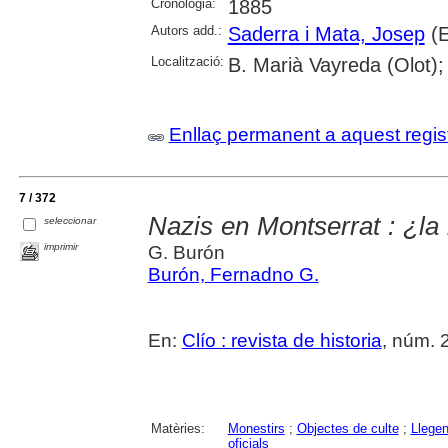
Cronologia:
1885
Autors add.:
Saderra i Mata, Josep
(E
Localització:
B. Marià Vayreda (Olot);
Enllaç permanent a aquest regis
7 / 372
Nazis en Montserrat : ¿la
seleccionar
imprimir
G. Burón
Burón, Fernadno G.
En:
Clío : revista de historia
, núm. 2
Matèries:
Monestirs
;
Objectes de culte
;
Llege
oficials