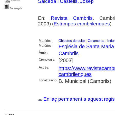
Salceda i Castells, Josep
Text complet
En:
Revista Cambrils
. Cambr
2003) (
Estampes cambrilenques
)
Matèries:
Objectes de culte
;
Ornaments
;
Indu
Matèries:
Església de Santa Maria
Àmbit:
Cambrils
Cronologia:
[2003]
Accés:
https://www.revistacambr
cambrilenques
Localització:
B. Municipal (Cambrils)
Enllaç permanent a aquest regis