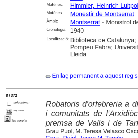
Matèries:
Himmler, Heinrich Luitpo
Matèries:
Monestir de Montserrat
Àmbit:
Montserrat
- Monistrol d
Cronologia:
1940
Localització:
Biblioteca de Catalunya; 
Pompeu Fabra; Universitat
Lleida
Enllaç permanent a aquest regis
8 / 372
Robatoris d'orfebreria a d
seleccionar
imprimir
i comunitats de l'Arxidiò
premsa de Valls i de Tar
Text complet
Grau Puol, M. Teresa Velasco Osc
Grau i Pujol, Josep M. Tomàs