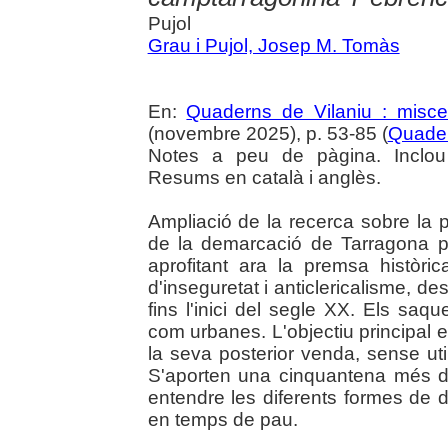
Pujol
Grau i Pujol, Josep M. Tomàs
En:
Quaderns de Vilaniu : miscel
(novembre 2025), p. 53-85 (
Quader
Notes a peu de pàgina. Inclou
Resums en català i anglès.
Ampliació de la recerca sobre la p
de la demarcació de Tarragona p
aprofitant ara la premsa històr
d'inseguretat i anticlericalisme, de
fins l'inici del segle XX. Els saqu
com urbanes. L'objectiu principal 
la seva posterior venda, sense util
S'aporten una cinquantena més de
entendre les diferents formes de de
en temps de pau.