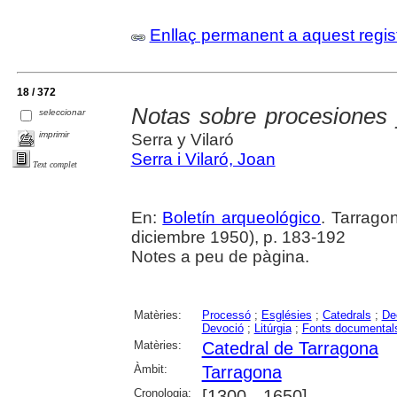
Enllaç permanent a aquest regis
18 / 372
Notas sobre procesiones 
seleccionar
imprimir
Serra y Vilaró
Serra i Vilaró, Joan
Text complet
En:
Boletín arqueológico
. Tarragon
diciembre 1950), p. 183-192
Notes a peu de pàgina.
Matèries:
Processó
;
Esglésies
;
Catedrals
;
De
Devoció
;
Litúrgia
;
Fonts documental
Matèries:
Catedral de Tarragona
Àmbit:
Tarragona
Cronologia:
[1300 - 1650]