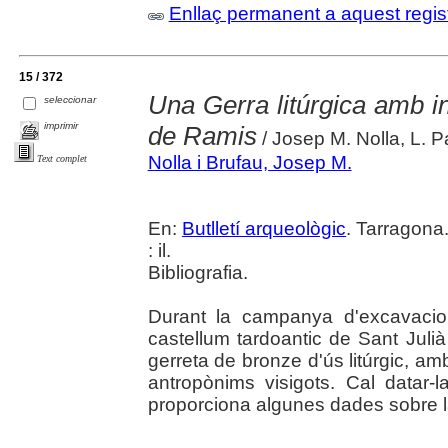
Enllaç permanent a aquest regis
15 / 372
Una Gerra litúrgica amb in
seleccionar
imprimir
de Ramis
/ Josep M. Nolla, L. P
Nolla i Brufau, Josep M.
Text complet
En:
Butlletí arqueològic
. Tarragona
: il.
Bibliografia.
Durant la campanya d'excavacio
castellum tardoantic de Sant Jul
gerreta de bronze d'ús litúrgic, am
antropònims visigots. Cal datar-l
proporciona algunes dades sobre la 