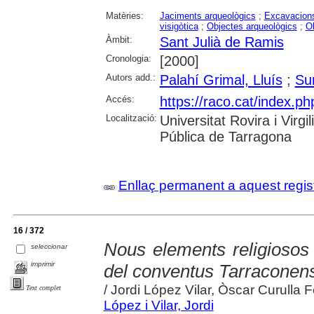
Matèries:
Jaciments arqueològics
;
Excavacions
visigòtica
;
Objectes arqueològics
;
Ob
Àmbit:
Sant Julià de Ramis
Cronologia:
[2000]
Autors add.:
Palahí Grimal, Lluís
;
Su
Accés:
https://raco.cat/index.ph
Localització:
Universitat Rovira i Virg
Pública de Tarragona
Enllaç permanent a aquest regis
16 / 372
Nous elements religiosos 
seleccionar
imprimir
del conventus Tarraconensi
/ Jordi López Vilar, Òscar Curulla F
Text complet
López i Vilar, Jordi