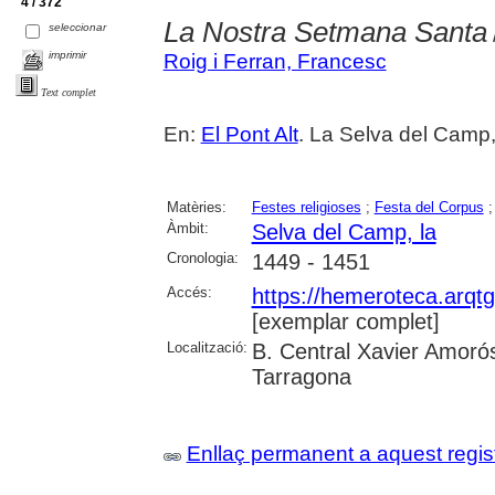
4 / 372
La Nostra Setmana Santa
seleccionar
imprimir
Roig i Ferran, Francesc
Text complet
En:
El Pont Alt
. La Selva del Camp, 
Matèries:
Festes religioses
;
Festa del Corpus
Àmbit:
Selva del Camp, la
Cronologia:
1449 - 1451
Accés:
https://hemeroteca.arqt
[exemplar complet]
Localització:
B. Central Xavier Amorós
Tarragona
Enllaç permanent a aquest regis