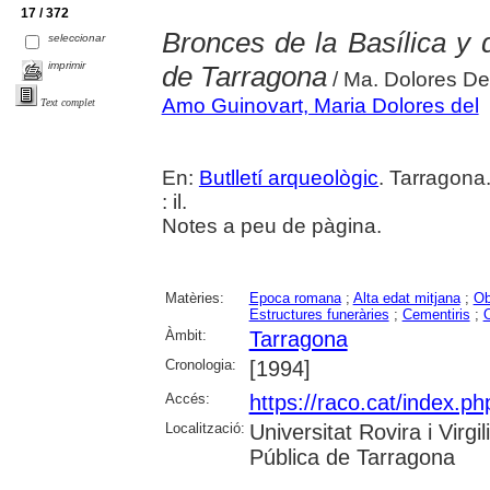
17 / 372
Bronces de la Basílica y 
seleccionar
imprimir
de Tarragona
/ Ma. Dolores De
Amo Guinovart, Maria Dolores del
Text complet
En:
Butlletí arqueològic
. Tarragona
: il.
Notes a peu de pàgina.
Matèries:
Epoca romana
;
Alta edat mitjana
;
Ob
Estructures funeràries
;
Cementiris
;
O
Àmbit:
Tarragona
Cronologia:
[1994]
Accés:
https://raco.cat/index.ph
Localització:
Universitat Rovira i Virg
Pública de Tarragona