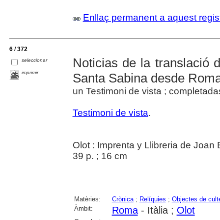
Enllaç permanent a aquest regis
6 / 372
Noticias de la translació d
seleccionar
imprimir
Santa Sabina desde Roma
un Testimoni de vista ; completad
Testimoni de vista
.
Olot : Imprenta y Llibreria de Joan
39 p. ; 16 cm
Matèries:
Crònica
;
Relíquies
;
Objectes de cult
Àmbit:
Roma
- Itàlia ;
Olot