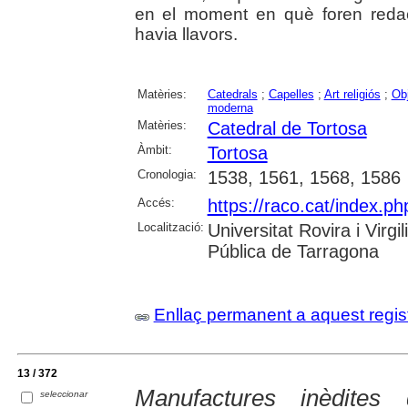
en el moment en què foren redact
havia llavors.
Matèries:
Catedrals
;
Capelles
;
Art religiós
;
Obj
moderna
Matèries:
Catedral de Tortosa
Àmbit:
Tortosa
Cronologia:
1538, 1561, 1568, 1586
Accés:
https://raco.cat/index.ph
Localització:
Universitat Rovira i Virg
Pública de Tarragona
Enllaç permanent a aquest regis
13 / 372
Manufactures inèdites 
seleccionar