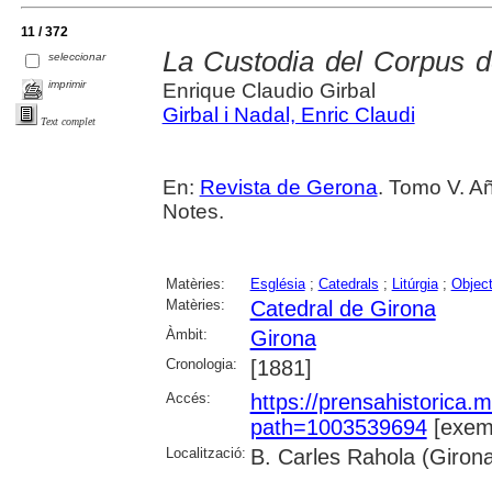
11 / 372
La Custodia del Corpus d
seleccionar
imprimir
Enrique Claudio Girbal
Girbal i Nadal, Enric Claudi
Text complet
En:
Revista de Gerona
. Tomo V. Añ
Notes.
Matèries:
Església
;
Catedrals
;
Litúrgia
;
Object
Matèries:
Catedral de Girona
Àmbit:
Girona
Cronologia:
[1881]
Accés:
https://prensahistorica
path=1003539694
[exemp
Localització:
B. Carles Rahola (Giron