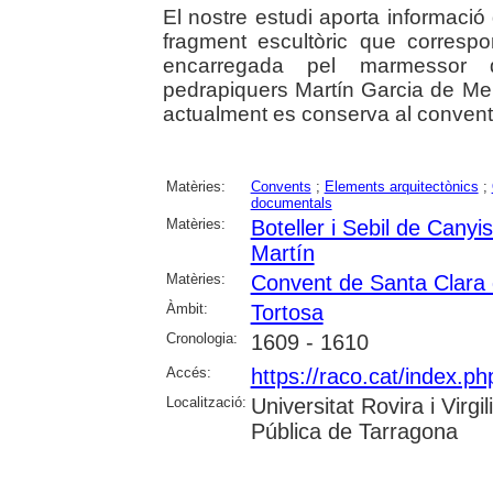
El nostre estudi aporta informació
fragment escultòric que corresp
encarregada pel marmessor 
pedrapiquers Martín Garcia de Men
actualment es conserva al convent 
Matèries:
Convents
;
Elements arquitectònics
;
documentals
Matèries:
Boteller i Sebil de Canyi
Martín
Matèries:
Convent de Santa Clara 
Àmbit:
Tortosa
Cronologia:
1609 - 1610
Accés:
https://raco.cat/index.ph
Localització:
Universitat Rovira i Virg
Pública de Tarragona