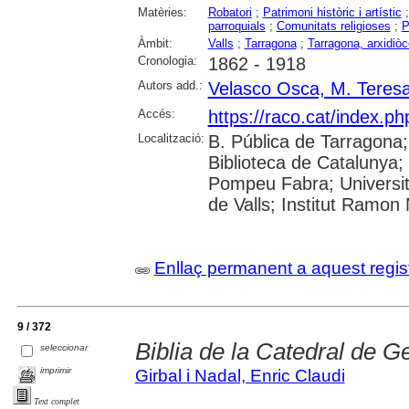
Matèries:
Robatori
;
Patrimoni històric i artístic
parroquials
;
Comunitats religioses
;
P
Àmbit:
Valls
;
Tarragona
;
Tarragona, arxidiòc
Cronologia:
1862 - 1918
Autors add.:
Velasco Osca, M. Teres
Accés:
https://raco.cat/index.p
Localització:
B. Pública de Tarragona
Biblioteca de Catalunya; 
Pompeu Fabra; Universitat
de Valls; Institut Ramon
Enllaç permanent a aquest regis
9 / 372
Biblia de la Catedral de G
seleccionar
imprimir
Girbal i Nadal, Enric Claudi
Text complet