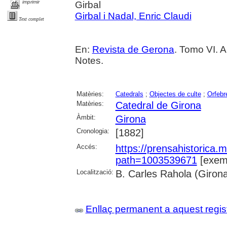
imprimir
Girbal
Girbal i Nadal, Enric Claudi
Text complet
En:
Revista de Gerona
. Tomo VI. A
Notes.
Matèries:
Catedrals
;
Objectes de culte
;
Orfebr
Matèries:
Catedral de Girona
Àmbit:
Girona
Cronologia:
[1882]
Accés:
https://prensahistorica
path=1003539671
[exemp
Localització:
B. Carles Rahola (Giron
Enllaç permanent a aquest regis