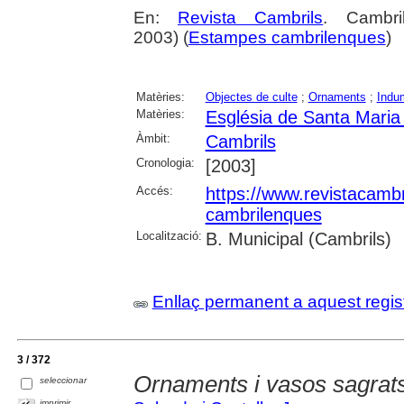
En:
Revista Cambrils
. Cambr
2003) (
Estampes cambrilenques
)
Matèries:
Objectes de culte
;
Ornaments
;
Indu
Matèries:
Església de Santa Maria
Àmbit:
Cambrils
Cronologia:
[2003]
Accés:
https://www.revistacambr
cambrilenques
Localització:
B. Municipal (Cambrils)
Enllaç permanent a aquest regis
3 / 372
Ornaments i vasos sagrats
seleccionar
imprimir