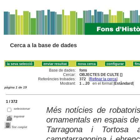
Cerca a la base de dades
Base de dades:
fons
Cercar:
OBJECTES DE CULTE []
Referències trobades:
372
[
Refinar la cerca
]
Mostrant:
1 .. 20
en el format [
Estàndard
]
pàgina 1 de 19
1 / 372
Més notícies de robatoris 
seleccionar
imprimir
ornamentals en espais de 
Tarragona i Tortosa 
Text complet
camptarragonina i ebren