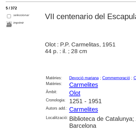
5 / 372
VII centenario del Escapu
seleccionar
imprimir
Olot : P.P. Carmelitas, 1951
44 p. : il. ; 28 cm
Matèries:
Devoció mariana
;
Commemoració
;
O
Matèries:
Carmelites
Àmbit:
Olot
Cronologia:
1251 - 1951
Autors add.:
Carmelites
Localització:
Biblioteca de Catalunya; 
Barcelona