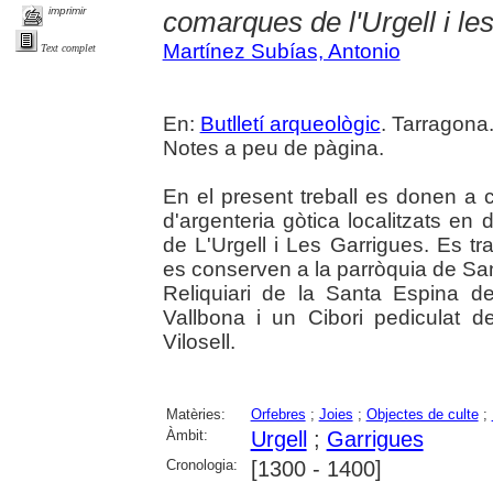
imprimir
comarques de l'Urgell i le
Martínez Subías, Antonio
Text complet
En:
Butlletí arqueològic
. Tarragona
Notes a peu de pàgina.
En el present treball es donen a c
d'argenteria gòtica localitzats e
de L'Urgell i Les Garrigues. Es t
es conserven a la parròquia de Sa
Reliquiari de la Santa Espina d
Vallbona i un Cibori pediculat 
Vilosell.
Matèries:
Orfebres
;
Joies
;
Objectes de culte
;
Àmbit:
Urgell
;
Garrigues
Cronologia:
[1300 - 1400]