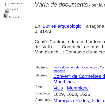
Vària de documents
seleccionar
/ per la
imprimir
Text complet
En:
Butlletí arqueològic
. Tarragona.
p. 81-83
Conté: Contracte de dos bordons d
de Valls... ; Contracte de dos 
Montblanch... ; Contracte d'una creu
Matèries:
Fonts documentals
;
Contractes
;
Con
moderna
Matèries:
Convent de Carmelites d
Montblanc
Àmbit:
Valls
;
Montblanc
Cronologia:
1629, 1663, 1636
Autors add.:
Moragas i Rodes, Fidel 