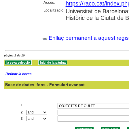
Accés:
https://raco.cat/index.ph
Localització:
Universitat de Barcelona; 
Històric de la Ciutat de
Enllaç permanent a aquest regis
pàgina 1 de 19
Refinar la cerca
Base de dades
fons : Formulari avançat
Cercar:
1
2
3