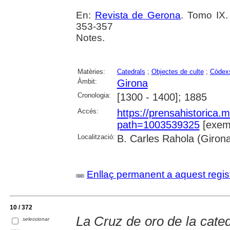
En:
Revista de Gerona
. Tomo IX.
353-357
Notes.
Matèries:
Catedrals
;
Objectes de culte
;
Còdex
Àmbit:
Girona
Cronologia:
[1300 - 1400]; 1885
Accés:
https://prensahistorica
path=1003539325
[exemp
Localització:
B. Carles Rahola (Giron
Enllaç permanent a aquest regis
10 / 372
La Cruz de oro de la cate
seleccionar