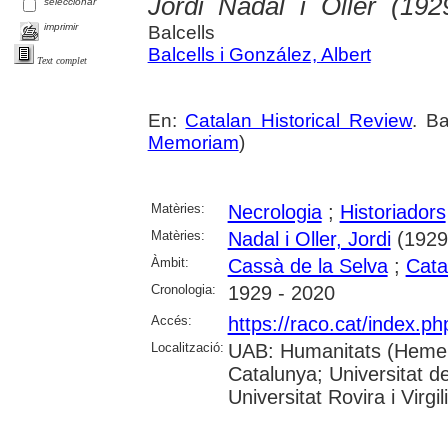
Jordi Nadal i Oller (192
seleccionar
imprimir
Balcells
Balcells i González, Albert
Text complet
En:
Catalan Historical Review
. B
Memoriam
)
Matèries:
Necrologia
;
Historiadors
Matèries:
Nadal i Oller, Jordi
(1929
Àmbit:
Cassà de la Selva
;
Cata
Cronologia:
1929 - 2020
Accés:
https://raco.cat/index.p
Localització:
UAB: Humanitats (Hemerot
Catalunya; Universitat d
Universitat Rovira i Virgili