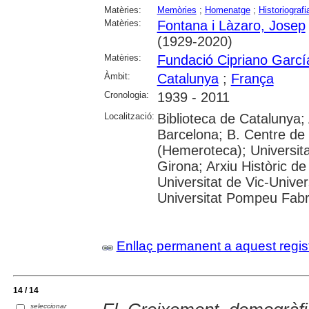
Matèries:
Memòries
;
Homenatge
;
Historiografi
Matèries:
Fontana i Làzaro, Josep
(1929-2020)
Matèries:
Fundació Cipriano Garcí
Àmbit:
Catalunya
;
França
Cronologia:
1939 - 2011
Localització:
Biblioteca de Catalunya; 
Barcelona; B. Centre de
(Hemeroteca); Universita
Girona; Arxiu Històric de
Universitat de Vic-Univer
Universitat Pompeu Fabra;
Enllaç permanent a aquest regis
14 / 14
seleccionar