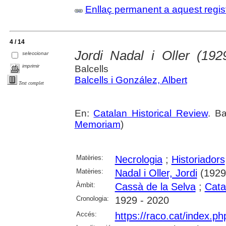
Enllaç permanent a aquest regis
4 / 14
Jordi Nadal i Oller (192
seleccionar
imprimir
Balcells
Balcells i González, Albert
Text complet
En:
Catalan Historical Review
. B
Memoriam
)
Matèries:
Necrologia
;
Historiadors
Matèries:
Nadal i Oller, Jordi
(1929
Àmbit:
Cassà de la Selva
;
Cata
Cronologia:
1929 - 2020
Accés:
https://raco.cat/index.p