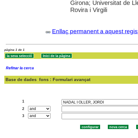
Girona; Universitat de L
Rovira i Virgili
Enllaç permanent a aquest regis
pàgina 1 de 1
Refinar la cerca
Base de dades
fons : Formulari avançat
Cercar:
1
2
3