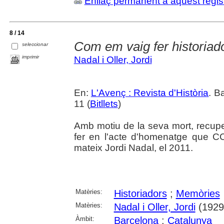
Enllaç permanent a aquest regis
8 / 14
Com em vaig fer historiad
seleccionar
imprimir
Nadal i Oller, Jordi
En:
L'Avenç : Revista d'Història
. B
11 (
Bitllets
)
Amb motiu de la seva mort, recuper
fer en l'acte d'homenatge que C
mateix Jordi Nadal, el 2011.
Matèries:
Historiadors
;
Memòries
Matèries:
Nadal i Oller, Jordi
(1929
Àmbit:
Barcelona
;
Catalunya