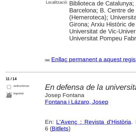
Localització:
Biblioteca de Catalunya; 
Barcelona; B. Centre de
(Hemeroteca); Universita
Girona; Arxiu Històric de
Universitat de Vic-Univer
Universitat Pompeu Fabra;
Enllaç permanent a aquest regis
11 / 14
En defensa de la universit
seleccionar
imprimir
Josep Fontana
Fontana i Lázaro, Josep
En:
L'Avenç : Revista d'Història
.
6 (
Bitllets
)