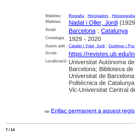
Matèries:
Biografia
;
Historiadors
;
Historiografia
Matèries:
Nadal i Oller, Jordi
(1929
Àmbit:
Barcelona
;
Catalunya
Cronologia:
1929 - 2020
Autors add.:
Catalán i Vidal, Jordi
;
Gutiérrez i Poc
Accés:
https://revistes.ub.edu/i
Localització:
Universitat Autònoma de 
Barcelona; Biblioteca de 
Universitat de Barcelona;
Politècnica de Catalunya
Vic-Universitat Central d
Enllaç permanent a aquest regis
7 / 14