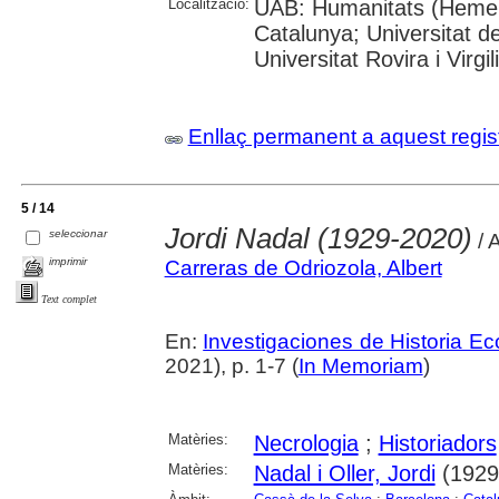
Localització:
UAB: Humanitats (Hemerot
Catalunya; Universitat d
Universitat Rovira i Virgili
Enllaç permanent a aquest regis
5 / 14
Jordi Nadal (1929-2020)
seleccionar
/ 
imprimir
Carreras de Odriozola, Albert
Text complet
En:
Investigaciones de Historia E
2021), p. 1-7 (
In Memoriam
)
Matèries:
Necrologia
;
Historiadors
Matèries:
Nadal i Oller, Jordi
(1929