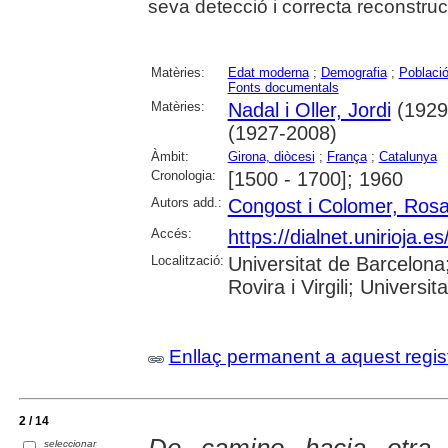
seva detecció i correcta reconstrucc
Matèries:
Edat moderna
;
Demografia
;
Poblaci
Fonts documentals
Matèries:
Nadal i Oller, Jordi
(1929
(1927-2008)
Àmbit:
Girona, diòcesi
;
França
;
Catalunya
Cronologia:
[1500 - 1700]; 1960
Autors add.:
Congost i Colomer, Ros
Accés:
https://dialnet.unirioja.
Localització:
Universitat de Barcelona;
Rovira i Virgili; Universit
Enllaç permanent a aquest regis
2 / 14
seleccionar