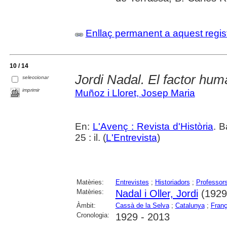
Enllaç permanent a aquest regis
10 / 14
Jordi Nadal. El factor hum
seleccionar
imprimir
Muñoz i Lloret, Josep Maria
En:
L'Avenç : Revista d'Història
. B
25 : il. (
L'Entrevista
)
Matèries:
Entrevistes
;
Historiadors
;
Professor
Matèries:
Nadal i Oller, Jordi
(1929
Àmbit:
Cassà de la Selva
;
Catalunya
;
Fran
Cronologia:
1929 - 2013