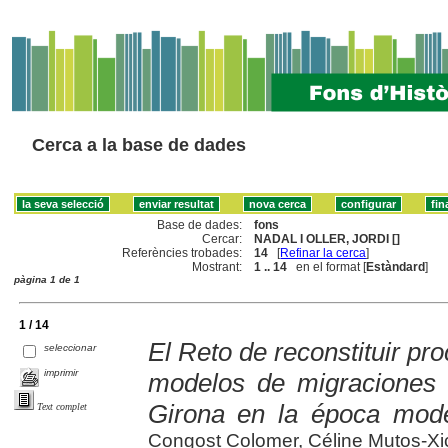
Cerca a la base de dades
Base de dades:
fons
Cercar:
NADAL I OLLER, JORDI []
Referències trobades:
14
[
Refinar la cerca
]
Mostrant:
1 .. 14
en el format [
Estàndard
]
pàgina 1 de 1
1 / 14
El Reto de reconstituir pr
seleccionar
imprimir
modelos de migraciones 
Girona en la época mod
Text complet
Congost Colomer, Céline Mutos-Xi