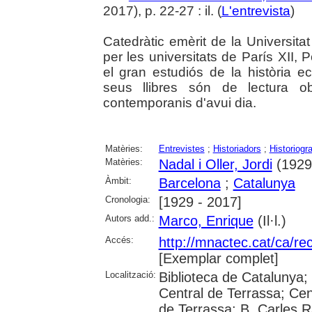
2017), p. 22-27 : il. (
L'entrevista
)
Catedràtic emèrit de la Universita
per les universitats de París XII,
el gran estudiós de la història 
seus llibres són de lectura ob
contemporanis d'avui dia.
Matèries:
Entrevistes
;
Historiadors
;
Historiogra
Matèries:
Nadal i Oller, Jordi
(1929
Àmbit:
Barcelona
;
Catalunya
Cronologia:
[1929 - 2017]
Autors add.:
Marco, Enrique
(Il·l.)
Accés:
http://mnactec.cat/ca/rec
[Exemplar complet]
Localització:
Biblioteca de Catalunya; U
Central de Terrassa; Ce
de Terrassa; B. Carles R