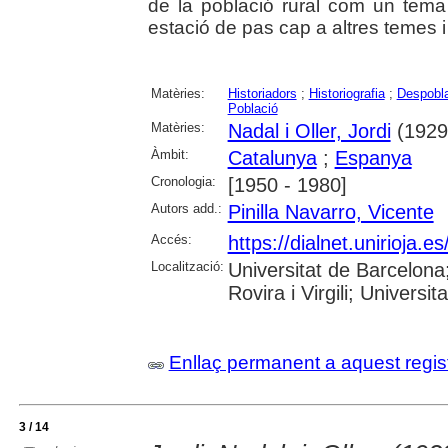
de la població rural com un tema
estació de pas cap a altres temes i
Matèries:
Historiadors
;
Historiografia
;
Despobl
Població
Matèries:
Nadal i Oller, Jordi
(1929
Àmbit:
Catalunya
;
Espanya
Cronologia:
[1950 - 1980]
Autors add.:
Pinilla Navarro, Vicente
Accés:
https://dialnet.unirioja.
Localització:
Universitat de Barcelona;
Rovira i Virgili; Universit
Enllaç permanent a aquest regis
3 / 14