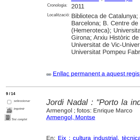
Cronologia:
2011
Localització:
Biblioteca de Catalunya; 
Barcelona; B. Centre de
(Hemeroteca); Universita
Girona; Arxiu Històric de
Universitat de Vic-Univer
Universitat Pompeu Fabra;
Enllaç permanent a aquest regis
9 / 14
Jordi Nadal : "Porto la in
seleccionar
imprimir
Armengol ; fotos: Enrique Marco
Armengol, Montse
Text complet
En:
Eix : cultura industrial, tècnica