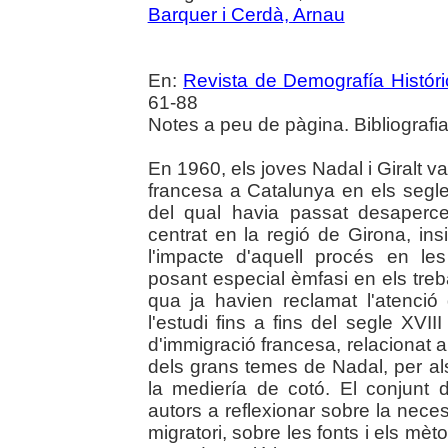
Barquer i Cerdà, Arnau
En:
Revista de Demografía Históri
61-88
Notes a peu de pàgina. Bibliografia
En 1960, els joves Nadal i Giralt van
francesa a Catalunya en els segl
del qual havia passat desaperceb
centrat en la regió de Girona, ins
l'impacte d'aquell procés en le
posant especial èmfasi en els treba
qua ja havien reclamat l'atenció
l'estudi fins a fins del segle XVII
d'immigració francesa, relacionat am
dels grans temes de Nadal, per als
la mediería de cotó. El conjunt d
autors a reflexionar sobre la neces
migratori, sobre les fonts i els m