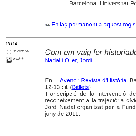
Barcelona; Universitat 
Enllaç permanent a aquest regis
13 / 14
Com em vaig fer historiad
seleccionar
imprimir
Nadal i Oller, Jordi
En:
L'Avenç : Revista d'Història
. B
12-13 : il. (
Bitllets
)
Transcripció de la intervenció d
reconeixement a la trajectòria cív
Jordi Nadal organitzat per la Fun
juny de 2011.