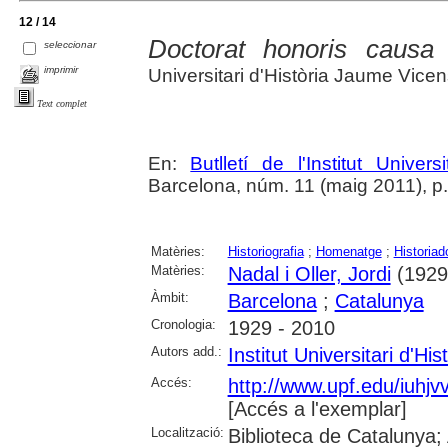
12 / 14
Doctorat honoris causa
seleccionar
imprimir
Universitari d'Història Jaume Vice
Text complet
En:
Butlletí de l'Institut Unive
Barcelona, núm. 11 (maig 2011), p. 1
Matèries:
Historiografia
;
Homenatge
;
Historiad
Matèries:
Nadal i Oller, Jordi
(1929
Àmbit:
Barcelona
;
Catalunya
Cronologia:
1929 - 2010
Autors add.:
Institut Universitari d'Hi
Accés:
http://www.upf.edu/iuhjvv/
[Accés a l'exemplar]
Localització:
Biblioteca de Catalunya; 