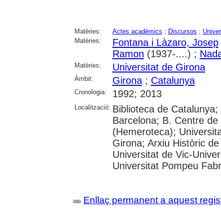
Matèries:
Actes acadèmics
;
Discursos
;
Univer
Matèries:
Fontana i Làzaro, Josep
Ramon
(1937-....) ;
Nadal
Matèries:
Universitat de Girona
Àmbit:
Girona
;
Catalunya
Cronologia:
1992; 2013
Localització:
Biblioteca de Catalunya; 
Barcelona; B. Centre de
(Hemeroteca); Universita
Girona; Arxiu Històric de
Universitat de Vic-Univer
Universitat Pompeu Fabra;
Enllaç permanent a aquest regis