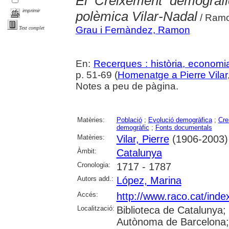
El Creixement demogràfic
imprimir
polèmica Vilar-Nadal
/ Ramo
Grau i Fernàndez, Ramon
Text complet
En:
Recerques : història, economia
p. 51-69 (
Homenatge a Pierre Vilar
Notes a peu de pàgina.
Matèries:
Població
;
Evolució demogràfica
;
Cre
demogràfic
;
Fonts documentals
Matèries:
Vilar, Pierre
(1906-2003)
Àmbit:
Catalunya
Cronologia:
1717 - 1787
Autors add.:
López, Marina
Accés:
http://www.raco.cat/ind
Localització:
Biblioteca de Catalunya
Autònoma de Barcelona; U