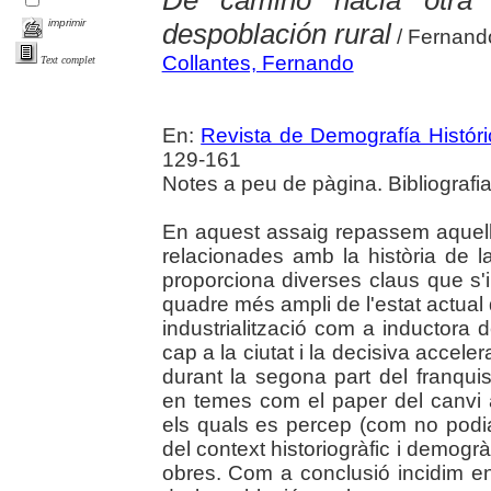
De camino hacia otra 
imprimir
despoblación rural
/ Fernando
Collantes, Fernando
Text complet
En:
Revista de Demografía Históri
129-161
Notes a peu de pàgina. Bibliografia
En aquest assaig repassem aquell
relacionades amb la història de 
proporciona diverses claus que s'
quadre més ampli de l'estat actual d
industrialització com a inductora
cap a la ciutat i la decisiva accele
durant la segona part del franqu
en temes com el paper del canvi a
els quals es percep (com no podia
del context historiogràfic i demogr
obres. Com a conclusió incidim en