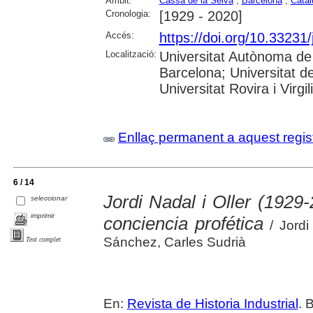
Àmbit:
Cassà de la Selva
;
Barcelona
;
Catal
Cronologia:
[1929 - 2020]
Accés:
https://doi.org/10.33231
Localització:
Universitat Autònoma de 
Barcelona; Universitat d
Universitat Rovira i Virgil
Enllaç permanent a aquest regis
6 / 14
Jordi Nadal i Oller (1929
seleccionar
imprimir
conciencia profética
/ Jordi
Sánchez, Carles Sudrià
Text complet
En:
Revista de Historia Industrial
. 