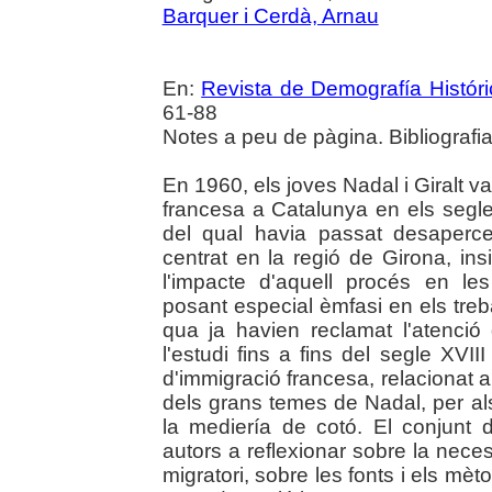
Barquer i Cerdà, Arnau
En:
Revista de Demografía Históri
61-88
Notes a peu de pàgina. Bibliografia
En 1960, els joves Nadal i Giralt van
francesa a Catalunya en els segl
del qual havia passat desaperceb
centrat en la regió de Girona, ins
l'impacte d'aquell procés en le
posant especial èmfasi en els treba
qua ja havien reclamat l'atenció
l'estudi fins a fins del segle XVII
d'immigració francesa, relacionat am
dels grans temes de Nadal, per als
la mediería de cotó. El conjunt d
autors a reflexionar sobre la neces
migratori, sobre les fonts i els m