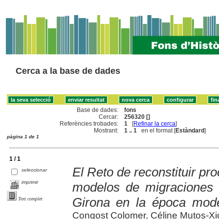
Cerca a la base de dades
Base de dades:
fons
Cercar:
256320 []
Referències trobades:
1
[
Refinar la cerca
]
Mostrant:
1 .. 1
en el format [
Estàndard
]
pàgina 1 de 1
1 / 1
El Reto de reconstituir pr
seleccionar
imprimir
modelos de migraciones 
Girona en la época mod
Text complet
Congost Colomer, Céline Mutos-Xi