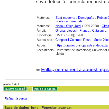
seva detecció i correcta reconstrucc
Matèries:
Edat moderna
;
Demografia
;
Poblaci
Fonts documentals
Matèries:
Nadal i Oller, Jordi
(1929-2020) ;
Giral
Àmbit:
Girona, diòcesi
;
França
;
Catalunya
Cronologia:
[1500 - 1700]; 1960
Autors add.:
Congost i Colomer, Rosa
;
Mutos Xico
Accés:
https://dialnet.unirioja.es/servlet/ex
Localització:
Universitat de Barcelona; Universitat d
Lleida
Enllaç permanent a aquest regis
pàgina 1 de 1
Refinar la cerca
Base de dades
fons : Formulari avançat