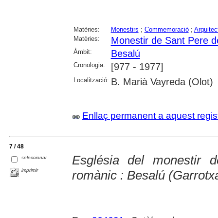
Matèries:
Monestirs
;
Commemoració
;
Arquitec
Matèries:
Monestir de Sant Pere d
Àmbit:
Besalú
Cronologia:
[977 - 1977]
Localització:
B. Marià Vayreda (Olot)
Enllaç permanent a aquest regis
7 / 48
Església del monestir 
seleccionar
imprimir
romànic : Besalú (Garrotx