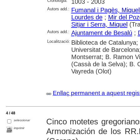
Cronologia:
1003 - 2003
Autors add.:
Fumanal i Pagès, Miquel
Lourdes de
;
Mir del Po
Sitjar i Serra, Miquel
(Tra
Autors add.:
Ajuntament de Besalú
;
Localització:
Biblioteca de Catalunya;
Universitat de Barcelona
Montserrat; B. Ramon Vid
(Cassà de la Selva); B. 
Vayreda (Olot)
Enllaç permanent a aquest regis
4 / 48
Cinco motetes gregoriano
seleccionar
imprimir
Armonización de los RR.