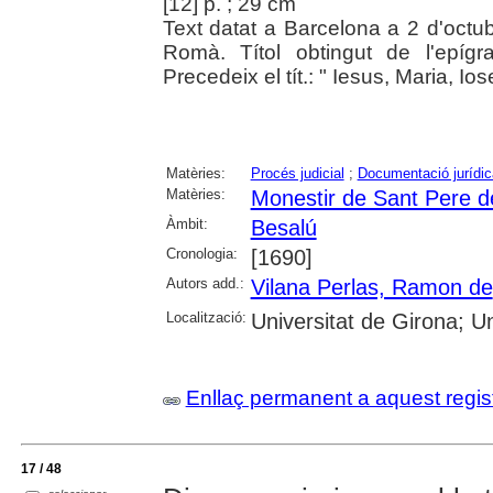
[12] p. ; 29 cm
Text datat a Barcelona a 2 d'octu
Romà. Títol obtingut de l'epígr
Precedeix el tít.: " Iesus, Maria, Ios
Matèries:
Procés judicial
;
Documentació jurídic
Matèries:
Monestir de Sant Pere d
Àmbit:
Besalú
Cronologia:
[1690]
Autors add.:
Vilana Perlas, Ramon de
Localització:
Universitat de Girona; Un
Enllaç permanent a aquest regis
17 / 48