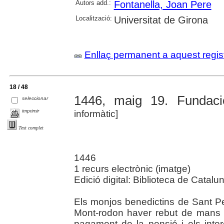
Autors add.:
Fontanella, Joan Pere
Localització:
Universitat de Girona
Enllaç permanent a aquest regis
18 / 48
1446, maig 19. Fundació
seleccionar
imprimir
informàtic]
Text complet
1446
1 recurs electrònic (imatge)
Edició digital: Biblioteca de Catalu
Els monjos benedictins de Sant P
Mont-rodon haver rebut de mans
pagament de la pensió i els inte