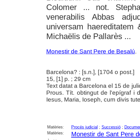
Colomer ... not. Steph
venerabilis Abbas adj
universam haereditatem &
Michaëlis de Pallarès ...
Monestir de Sant Pere de Besalú
.
Barcelona? : [s.n.], [1704 o post.]
15, [1] p. ; 29 cm
Text datat a Barcelona el 15 de juli
Prous. Tít. obtingut de l'epígraf i 
Iesus, Maria, Ioseph, cum divis tute
Matèries:
Procés judicial
;
Successió
;
Document
Matèries:
Monestir de Sant Pere d