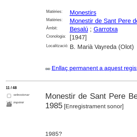
Matèries:
Monestirs
Matèries:
Monestir de Sant Pere d
Àmbit:
Besalú
;
Garrotxa
Cronologia:
[1947]
Localització:
B. Marià Vayreda (Olot)
Enllaç permanent a aquest regis
11 / 48
Monestir de Sant Pere Be
seleccionar
imprimir
1985
[Enregistrament sonor]
1985?