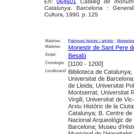
En:
064601
Catàleg de monument
Catalunya
. Barcelona : General
Cultura, 1990. p. 125
Matèries:
Patrimoni històric i artístic
;
Monestir
Matèries:
Monestir de Sant Pere d
Àmbit:
Besalú
Cronologia:
[1100 - 1200]
Localització:
Biblioteca de Catalunya;
Universitat de Barcelona;
de Lleida; Universitat Po
Montserrat; Universitat R
Virgili; Universitat de Vi
Arxiu Històric de la Ciut
Catalunya; B. Centre d
Nacional Arqueològic de
Barcelona; Museu d'Histò
Municipal de l'Hospitalet