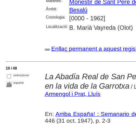
Matèries:
Monestir de Sant Pere d
Àmbit:
Besalú
Cronologia:
[0000 - 1962]
Localització:
B. Marià Vayreda (Olot)
Enllaç permanent a aquest regis
10 / 48
La Abadía Real de San Ped
seleccionar
imprimir
en la vida de la Garrotxa
/ 
Armengol i Prat, Lluís
En:
Arriba España! : Semanario de
446 (31 oct. 1947), p. 2-3