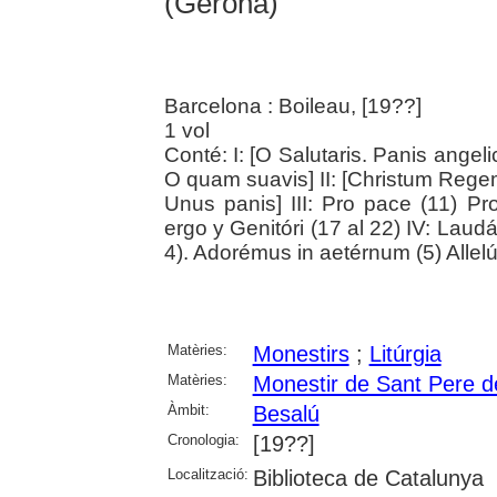
(Gerona)
Barcelona : Boileau, [19??]
1 vol
Conté: I: [O Salutaris. Panis ange
O quam suavis] II: [Christum Reg
Unus panis] III: Pro pace (11) P
ergo y Genitóri (17 al 22) IV: Laud
4). Adorémus in aetérnum (5) Allelúi
Matèries:
Monestirs
;
Litúrgia
Matèries:
Monestir de Sant Pere d
Àmbit:
Besalú
Cronologia:
[19??]
Localització:
Biblioteca de Catalunya