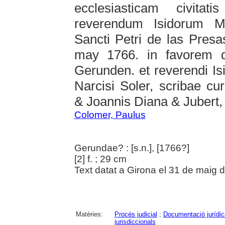
ecclesiasticam civita
reverendum Isidorum M
Sancti Petri de las Presas
may 1766. in favorem di
Gerunden. et reverendi Isi
Narcisi Soler, scribae cu
& Joannis Diana & Jubert,
Colomer, Paulus
Gerundae? : [s.n.], [1766?]
[2] f. ; 29 cm
Text datat a Girona el 31 de maig 
Matèries:
Procés judicial
;
Documentació jurídic
jurisdiccionals