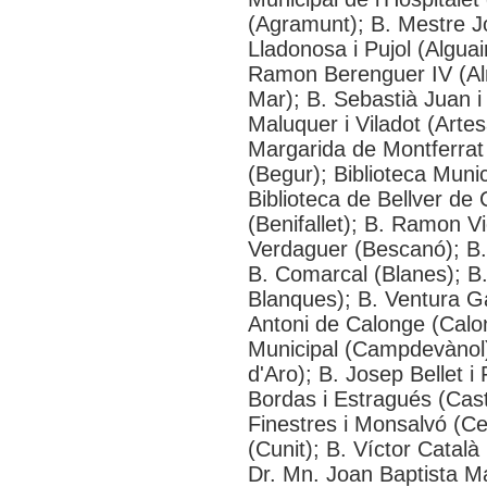
(Agramunt); B. Mestre Jo
Lladonosa i Pujol (Alguai
Ramon Berenguer IV (Alme
Mar); B. Sebastià Juan i
Maluquer i Viladot (Arte
Margarida de Montferrat 
(Begur); Biblioteca Munic
Biblioteca de Bellver de
(Benifallet); B. Ramon Vi
Verdaguer (Bescanó); B. 
B. Comarcal (Blanes); B
Blanques); B. Ventura Ga
Antoni de Calonge (Calon
Municipal (Campdevànol)
d'Aro); B. Josep Bellet 
Bordas i Estragués (Cas
Finestres i Monsalvó (Ce
(Cunit); B. Víctor Catal
Dr. Mn. Joan Baptista M