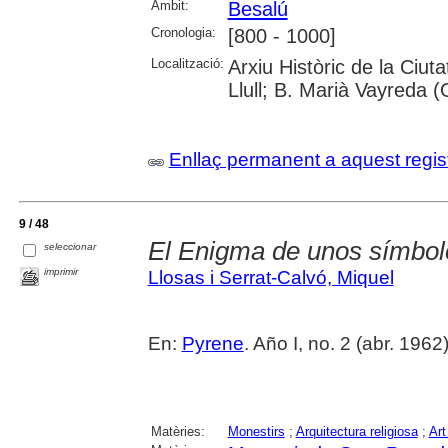
Àmbit:
Besalú
Cronologia:
[800 - 1000]
Localització:
Arxiu Històric de la Ciu
Llull; B. Marià Vayreda (
Enllaç permanent a aquest regis
9 / 48
El Enigma de unos símbol
seleccionar
imprimir
Llosas i Serrat-Calvó, Miquel
En:
Pyrene
. Año I, no. 2 (abr. 1962
Matèries:
Monestirs
;
Arquitectura religiosa
;
Art