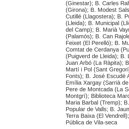
(Ginestar); B. Carles Ra
(Girona); B. Modest Sals
Cutillé (Llagostera); B. 
(Lleida); B. Municipal (Ll
del Camp); B. Marià Vayr
(Palamós); B. Can Rajole
Feixet (El Perelló); B. M
Comtat de Cerdanya (Pui
(Puigverd de Lleida); B.
Juan Arbó (La Ràpita); B.
Martí i Pol (Sant Gregor
Fonts); B. José Escudé A
Emília Xargay (Sarrià de
Pere de Montcada (La Sèn
Montgrí); Biblioteca Marc
Maria Barbal (Tremp); B.
Popular de Valls; B. Jaum
Terra Baixa (El Vendrell)
Pública de Vila-seca