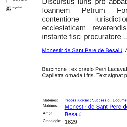
Discursus iuris pro abba
seleccionar
imprimir
Ioannem Petrum Font
contentione iurisdic
ecclesiaticam reverendis
instante fisci procuratore ..
Monestir de Sant Pere de Besalú
. 
Barcinone : ex praelo Petri Lacaval
Caplletra ornada i fris. Text signat 
Matèries:
Procés judicial
;
Successió
;
Document
Matèries:
Monestir de Sant Pere d
Àmbit:
Besalú
Cronologia:
1629