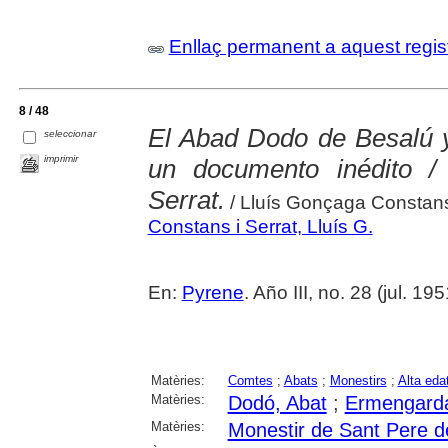
Enllaç permanent a aquest regis
8 / 48
El Abad Dodo de Besalú 
seleccionar
imprimir
un documento inédito /
Serrat.
/ Lluís Gonçaga Constans
Constans i Serrat, Lluís G.
En:
Pyrene
. Año III, no. 28 (jul. 19
Matèries:
Comtes
;
Abats
;
Monestirs
;
Alta eda
Matèries:
Dodó, Abat
;
Ermengard
Matèries:
Monestir de Sant Pere d