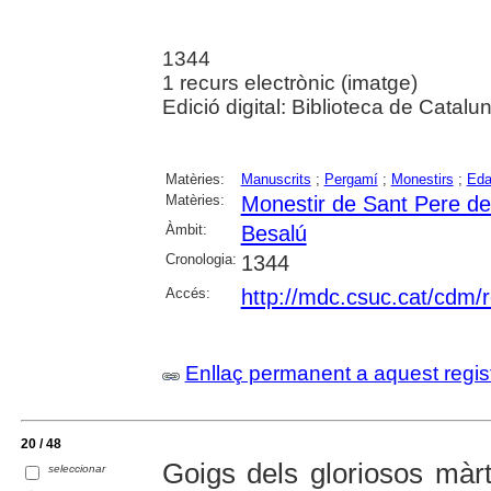
1344
1 recurs electrònic (imatge)
Edició digital: Biblioteca de Catalu
Matèries:
Manuscrits
;
Pergamí
;
Monestirs
;
Eda
Matèries:
Monestir de Sant Pere de
Àmbit:
Besalú
Cronologia:
1344
Accés:
http://mdc.csuc.cat/cdm/r
Enllaç permanent a aquest regis
20 / 48
Goigs dels gloriosos màrt
seleccionar