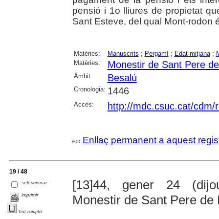
pensió i 1o lliures de propietat que
Sant Esteve, del qual Mont-rodon 
Matèries:
Manuscrits
;
Pergamí
;
Edat mitjana
;
M
Matèries:
Monestir de Sant Pere de
Àmbit:
Besalú
Cronologia:
1446
Accés:
http://mdc.csuc.cat/cdm/r
Enllaç permanent a aquest regis
19 / 48
[13]44, gener 24 (dijo
seleccionar
imprimir
Monestir de Sant Pere de
Text complet