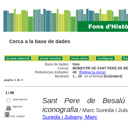
Cerca a la base de dades
Base de dades:
fons
Cercar:
MONESTIR DE SANT PERE DE BE
Referències trobades:
48
[
Refinar la cerca
]
Mostrant:
1 .. 20
en el format [
Estàndard
]
pàgina 1 de 3
1 / 48
Sant Pere de Besalú :
seleccionar
imprimir
iconografia
/ Marc Sureda i Ju
Sureda i Jubany, Marc
Text complet