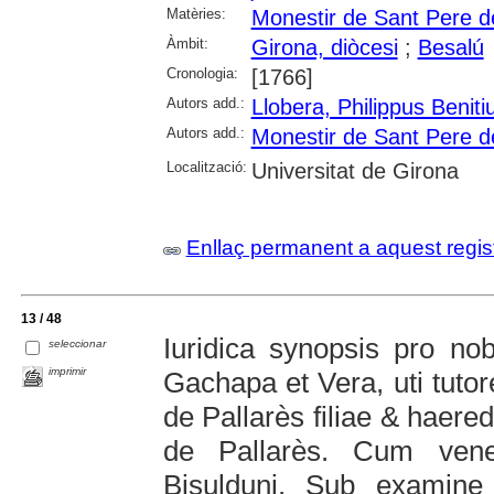
Matèries:
Monestir de Sant Pere d
Àmbit:
Girona, diòcesi
;
Besalú
Cronologia:
[1766]
Autors add.:
Llobera, Philippus Beniti
Autors add.:
Monestir de Sant Pere d
Localització:
Universitat de Girona
Enllaç permanent a aquest regis
13 / 48
Iuridica synopsis pro no
seleccionar
imprimir
Gachapa et Vera, uti tutor
de Pallarès filiae & haere
de Pallarès. Cum vener
Bisulduni. Sub examine 