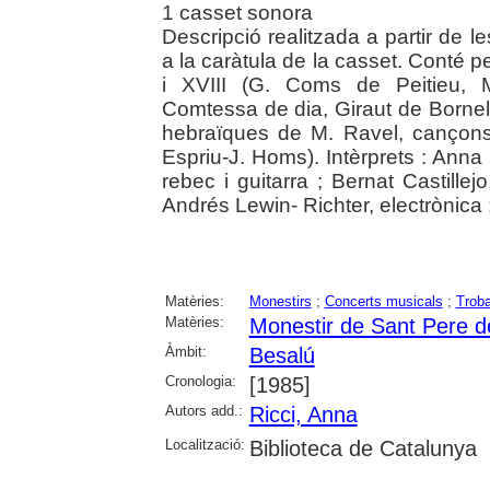
1 casset sonora
Descripció realitzada a partir de l
a la caràtula de la casset. Conté p
i XVIII (G. Coms de Peitieu, 
Comtessa de dia, Giraut de Bornelh
hebraïques de M. Ravel, cançons 
Espriu-J. Homs). Intèrprets : Anna
rebec i guitarra ; Bernat Castillej
Andrés Lewin- Richter, electrònica ;
Matèries:
Monestirs
;
Concerts musicals
;
Trob
Matèries:
Monestir de Sant Pere d
Àmbit:
Besalú
Cronologia:
[1985]
Autors add.:
Ricci, Anna
Localització:
Biblioteca de Catalunya