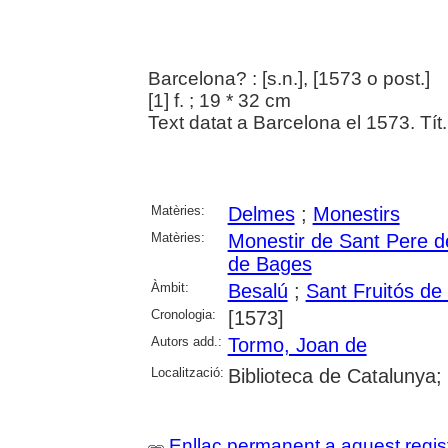
Barcelona? : [s.n.], [1573 o post.]
[1] f. ; 19 * 32 cm
Text datat a Barcelona el 1573. Tít. 
Matèries:
Delmes
;
Monestirs
Matèries:
Monestir de Sant Pere d
de Bages
Àmbit:
Besalú
;
Sant Fruitós de
Cronologia:
[1573]
Autors add.:
Tormo, Joan de
Localització:
Biblioteca de Catalunya;
Enllaç permanent a aquest regis