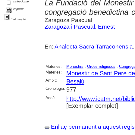
La Fundació del Monestir
seleccionar
imprimir
congregació benedictina c
Zaragoza Pascual
Text complet
Zaragoza i Pascual, Ernest
En:
Analecta Sacra Tarraconensia
Matèries:
Monestirs
;
Ordes religiosos
;
Congrega
Matèries:
Monestir de Sant Pere de
Àmbit:
Besalú
Cronologia:
977
Accés:
http://www.icatm.net/bibl
[Exemplar complet]
Enllaç permanent a aquest regis