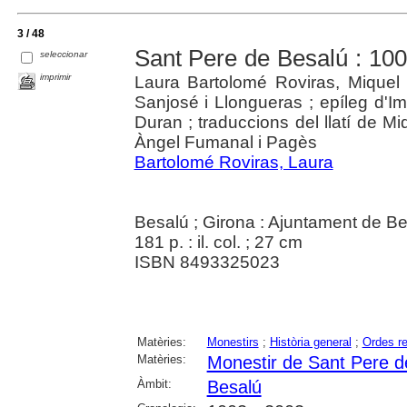
3 / 48
Sant Pere de Besalú : 1003
seleccionar
imprimir
Laura Bartolomé Roviras, Mique
Sanjosé i Llongueras ; epíleg d'I
Duran ; traduccions del llatí de Miq
Àngel Fumanal i Pagès
Bartolomé Roviras, Laura
Besalú ; Girona : Ajuntament de Be
181 p. : il. col. ; 27 cm
ISBN 8493325023
Matèries:
Monestirs
;
Història general
;
Ordes re
Matèries:
Monestir de Sant Pere d
Àmbit:
Besalú