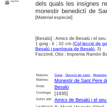
imprimir
dels quals les insignes re
monestir benedictí de Sa
[Material especial]
[Besalú] : Amics de Besalú i el seu
1 goig : il. ; 32 cm (
Col·lecció de g
Besalú i parròquia de Besalú
, 3)
Facsímil, Olot : Imprenta Ramón B
Matèries:
Goigs
;
Devoció als sants
;
Monestirs
Matèries:
Monestir de Sant Pere d
Àmbit:
Besalú
Cronologia:
[1935]
Autors add.:
Amics de Besalú i el se
Localització: