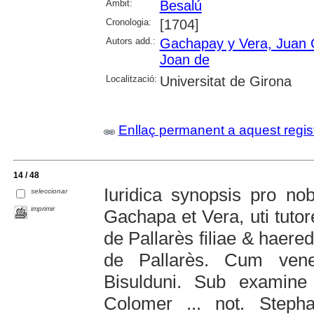
Àmbit:
Besalú
Cronologia:
[1704]
Autors add.:
Gachapay y Vera, Juan
Joan de
Localització:
Universitat de Girona
Enllaç permanent a aquest regis
14 / 48
Iuridica synopsis pro no
seleccionar
imprimir
Gachapa et Vera, uti tutor
de Pallarès filiae & haere
de Pallarès. Cum vener
Bisulduni. Sub examine 
Colomer ... not. Steph