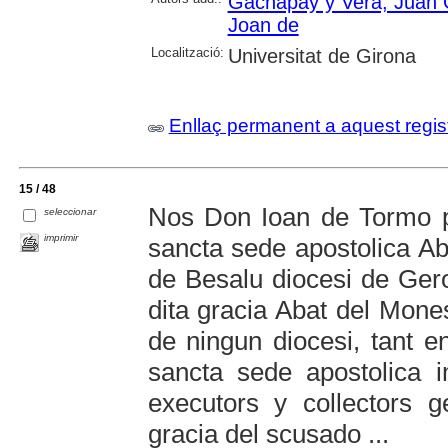
Gachapay y Vera, Juan
Joan de
Localització:
Universitat de Girona
Enllaç permanent a aquest regis
15 / 48
Nos Don Ioan de Tormo p
seleccionar
imprimir
sancta sede apostolica Ab
de Besalu diocesi de Gero
dita gracia Abat del Mone
de ningun diocesi, tant
sancta sede apostolica i
executors y collectors g
gracia del scusado ...