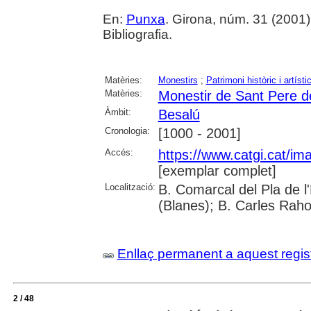
En:
Punxa
. Girona, núm. 31 (2001) , 
Bibliografia.
Matèries:
Monestirs
;
Patrimoni històric i artísti
Matèries:
Monestir de Sant Pere d
Àmbit:
Besalú
Cronologia:
[1000 - 2001]
Accés:
https://www.catgi.cat/i
[exemplar complet]
Localització:
B. Comarcal del Pla de 
(Blanes); B. Carles Raho
Enllaç permanent a aquest regis
2 / 48