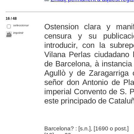
16 / 48
Ostension clara y mani
seleccionar
imprimir
censura y su publicac
introducir, con la subr
Vilana Perlas ciudadano 
de Barcelona, à instanci
Agullò y de Zaragarriga c
señor don Antonio de Pla
imperial Convento de S. P
este principado de Catalu
Barcelona? : [s.n.], [1690 o post.]