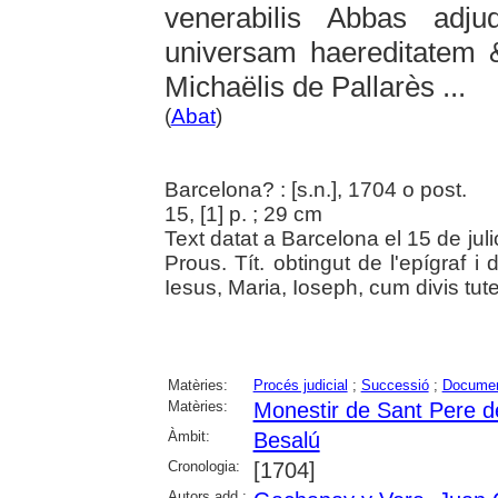
venerabilis Abbas adj
universam haereditatem &
Michaëlis de Pallarès ...
(
Abat
)
Barcelona? : [s.n.], 1704 o post.
15, [1] p. ; 29 cm
Text datat a Barcelona el 15 de juli
Prous. Tít. obtingut de l'epígraf i 
Iesus, Maria, Ioseph, cum divis tute
Matèries:
Procés judicial
;
Successió
;
Document
Matèries:
Monestir de Sant Pere d
Àmbit:
Besalú
Cronologia:
[1704]
Autors add.: