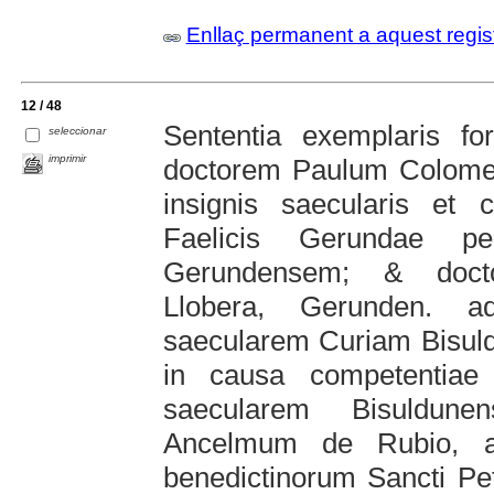
Enllaç permanent a aquest regis
12 / 48
Sententia exemplaris fo
seleccionar
imprimir
doctorem Paulum Colomer
insignis saecularis et c
Faelicis Gerundae pe
Gerundensem; & docto
Llobera, Gerunden. 
saecularem Curiam Bisul
in causa competentiae j
saecularem Bisuldun
Ancelmum de Rubio, ab
benedictinorum Sancti Pet