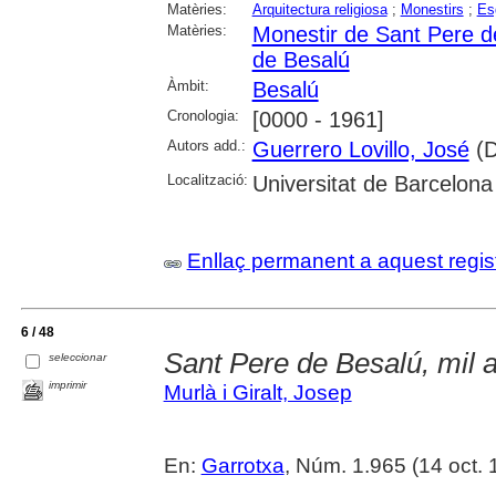
Matèries:
Arquitectura religiosa
;
Monestirs
;
Es
Matèries:
Monestir de Sant Pere d
de Besalú
Àmbit:
Besalú
Cronologia:
[0000 - 1961]
Autors add.:
Guerrero Lovillo, José
(D
Localització:
Universitat de Barcelona
Enllaç permanent a aquest regis
6 / 48
Sant Pere de Besalú, mil a
seleccionar
imprimir
Murlà i Giralt, Josep
En:
Garrotxa
, Núm. 1.965 (14 oct. 