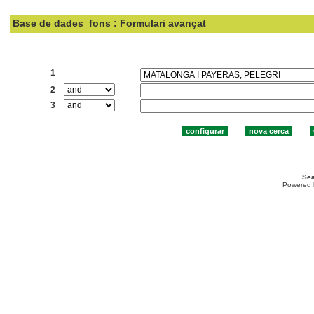
Base de dades
fons : Formulari avançat
Cercar:
1
2
3
Sea
Powered