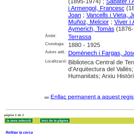
(1895-1974) ;
Sabater i 
i Armengol, Francesc
(18
Joan
;
Vancells i Vieta, 
Muñoz, Melcior
;
Viver i
Aymerich, Tomàs
(1876-
Àmbit:
Terrassa
Cronologia:
1880 - 1925
Autors add.:
Domènech i Fargas, Jos
Localització:
Biblioteca Central de Te
d'Arquitectura del Vallès
Humanitats; Arxiu Històr
Enllaç permanent a aquest regis
pàgina 1 de 1
Refinar la cerca