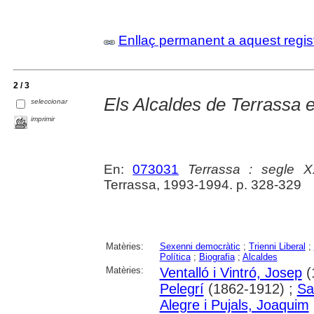
Enllaç permanent a aquest regis
2 / 3
Els Alcaldes de Terrassa 
seleccionar
imprimir
En:
073031
Terrassa : segle 
Terrassa, 1993-1994. p. 328-329
Matèries:
Sexenni democràtic
;
Trienni Liberal
;
Política
;
Biografia
;
Alcaldes
Matèries:
Ventalló i Vintró, Josep
(
Pelegrí
(1862-1912) ;
Sa
Alegre i Pujals, Joaquim