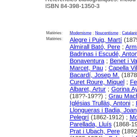
ISBN 84-398-1350-3
Matèries:
Modernisme
;
Noucentisme
;
Catalan
Matèries:
Alegre i Puig, Martí
(187
Almirall Bató, Pere
;
Arme
Badrinas i Escudé, Anton
Bonaventura
;
Benet i Va
Marcet, Pau
;
Capella Vi
Bacardí, Josep M.
(1878
Curet Roure, Miquel
;
Fe
Albaret, Artur
;
Gorina A
(18??-19??) ;
Grau Mach
Iglésias Trullàs, Antoni
;
Llongueras i Badia, Joan
Pelegrí
(1862-1912) ;
Mo
Parellada, Lluís
(1868-19
Prat i Ubach, Pere
(1892