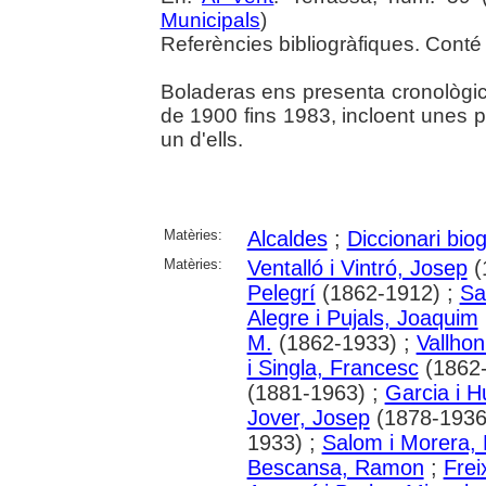
Municipals
)
Referències bibliogràfiques. Conté 
Boladeras ens presenta cronològic
de 1900 fins 1983, incloent unes 
un d'ells.
Matèries:
Alcaldes
;
Diccionari biog
Matèries:
Ventalló i Vintró, Josep
(
Pelegrí
(1862-1912) ;
Sa
Alegre i Pujals, Joaquim
M.
(1862-1933) ;
Vallhon
i Singla, Francesc
(1862-
(1881-1963) ;
Garcia i 
Jover, Josep
(1878-1936
1933) ;
Salom i Morera,
Bescansa, Ramon
;
Frei