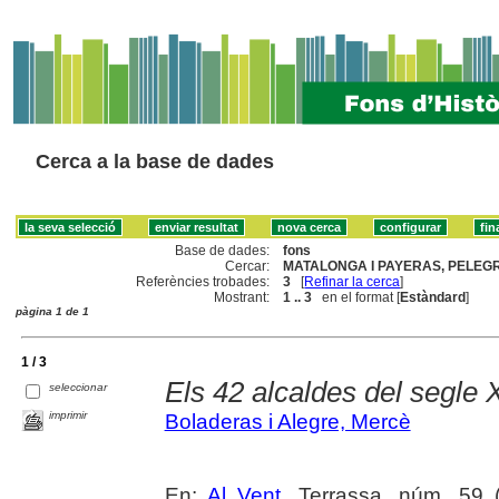
Cerca a la base de dades
Base de dades:
fons
Cercar:
MATALONGA I PAYERAS, PELEGRI
Referències trobades:
3
[
Refinar la cerca
]
Mostrant:
1 .. 3
en el format [
Estàndard
]
pàgina 1 de 1
1 / 3
Els 42 alcaldes del segle 
seleccionar
imprimir
Boladeras i Alegre, Mercè
En:
Al Vent
. Terrassa, núm. 59 (a