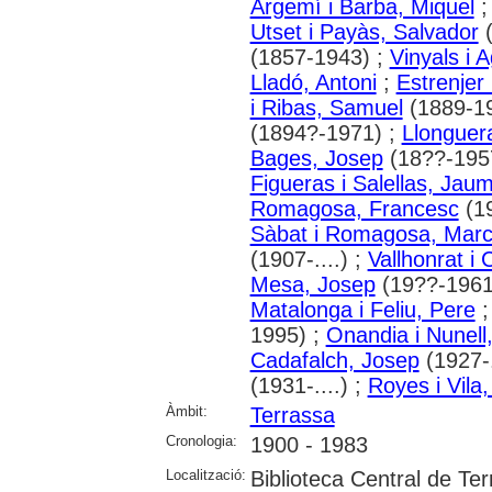
Argemí i Barba, Miquel
Utset i Payàs, Salvador
(
(1857-1943) ;
Vinyals i A
Lladó, Antoni
;
Estrenjer 
i Ribas, Samuel
(1889-1
(1894?-1971) ;
Llonguer
Bages, Josep
(18??-195
Figueras i Salellas, Jau
Romagosa, Francesc
(1
Sàbat i Romagosa, Marce
(1907-....) ;
Vallhonrat i 
Mesa, Josep
(19??-1961
Matalonga i Feliu, Pere
1995) ;
Onandia i Nunell
Cadafalch, Josep
(1927-.
(1931-....) ;
Royes i Vila
Àmbit:
Terrassa
Cronologia:
1900 - 1983
Localització:
Biblioteca Central de Te