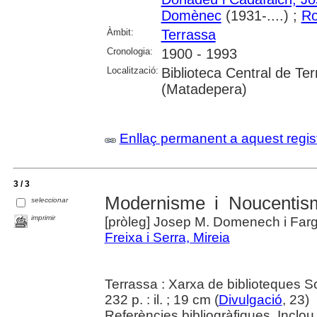
Domènec
(1931-....) ;
Ro
Àmbit:
Terrassa
Cronologia:
1900 - 1993
Localització:
Biblioteca Central de Te
(Matadepera)
Enllaç permanent a aquest regis
3 / 3
Modernisme i Noucentis
seleccionar
imprimir
[pròleg] Josep M. Domenech i Far
Freixa i Serra, Mireia
Terrassa : Xarxa de biblioteques So
232 p. : il. ; 19 cm (
Divulgació
, 23)
Referències bibliogràfiques. Inclou