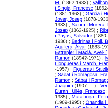
M.
(1862-1933) ;
Vallhon
i Singla, Francesc
(1862-
(1881-1963) ;
Garcia i 
Jover, Josep
(1878-1936
1933) ;
Salom i Morera,
Josep
(1862-1925) ;
Rib
i Payàs, Salvador
(1880-
1936) ;
Badrinas i Poll, 
Aguilera, Àlvar
(1883-19
Estrenjer i Macià, Avel·lí
Ramon
(1894?-1971) ;
M
Llongueras i March, Fra
-1957) ;
Figueras i Salel
;
Sàbat i Romagosa, Fra
Ramon
;
Sàbat i Romago
Joaquim
(1907-....) ;
Ven
Duran i Ullés, Francesc
1985) ;
Matalonga i Feli
(1909-1995) ;
Onandia i 
Donadeu i Cadafalch, J