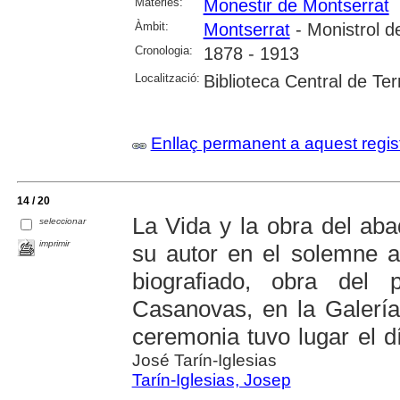
Matèries:
Monestir de Montserrat
Àmbit:
Montserrat
- Monistrol d
Cronologia:
1878 - 1913
Localització:
Biblioteca Central de Te
Enllaç permanent a aquest regis
14 / 20
La Vida y la obra del aba
seleccionar
imprimir
su autor en el solemne ac
biografiado, obra del
Casanovas, en la Galería
ceremonia tuvo lugar el 
José Tarín-Iglesias
Tarín-Iglesias, Josep