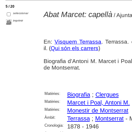
5 / 20
Abat Marcet: capellà
seleccionar
/ Ajunt
imprimir
En:
Visquem Terrassa
. Terrassa.
il. (
Qui són els carrers
)
Biografia d'Antoni M. Marcet i Poa
de Montserrat.
Matèries:
Biografia
;
Clergues
Matèries:
Marcet i Poal, Antoni M.
Matèries:
Monestir de Montserrat
Àmbit:
Terrassa
;
Montserrat
- M
Cronologia:
1878 - 1946