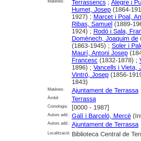
Matèries:
Terrassencs
;
Alegre i Pu
Humet, Josep
(1864-191
1927) ;
Marcet i Poal, An
Ribas, Samuel
(1889-19
1924) ;
Rodó i Sala, Fra
Domènech, Joaquim de
(1863-1945) ;
Soler i Pa
Maurí, Antoni Josep
(184
Francesc
(1832-1878) ;
1896) ;
Vancells i Vieta,
Vintró, Josep
(1856-1919
1843)
Matèries:
Ajuntament de Terrassa
Àmbit:
Terrassa
Cronologia:
[0000 - 1987]
Autors add.:
Galí i Barceló, Mercè
(Int
Autors add.:
Ajuntament de Terrassa
Localització:
Biblioteca Central de Te