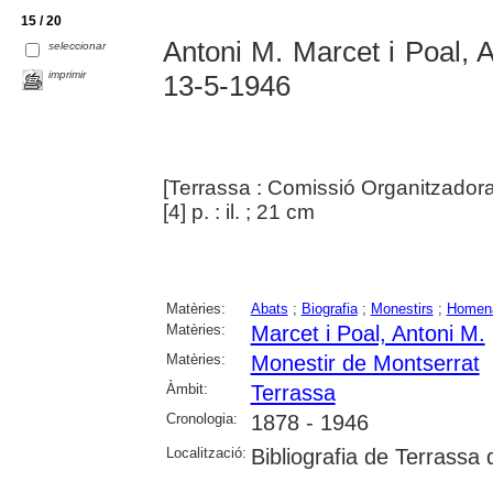
15 / 20
Antoni M. Marcet i Poal, 
seleccionar
imprimir
13-5-1946
[Terrassa : Comissió Organitzador
[4] p. : il. ; 21 cm
Matèries:
Abats
;
Biografia
;
Monestirs
;
Homen
Matèries:
Marcet i Poal, Antoni M.
Matèries:
Monestir de Montserrat
Àmbit:
Terrassa
Cronologia:
1878 - 1946
Localització:
Bibliografia de Terrassa 