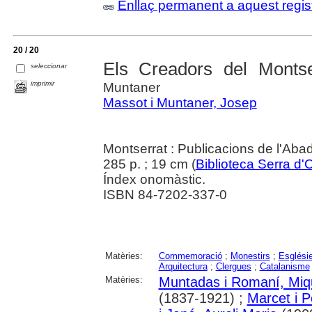
Enllaç permanent a aquest regis
20 / 20
Els Creadors del Monts
seleccionar
imprimir
Muntaner
Massot i Muntaner, Josep
Montserrat : Publicacions de l'Aba
285 p. ; 19 cm (
Biblioteca Serra d'
Índex onomàstic.
ISBN 84-7202-337-0
Matèries:
Commemoració
;
Monestirs
;
Esglési
Arquitectura
;
Clergues
;
Catalanisme
Matèries:
Muntadas i Romaní, Miq
(1837-1921) ;
Marcet i P