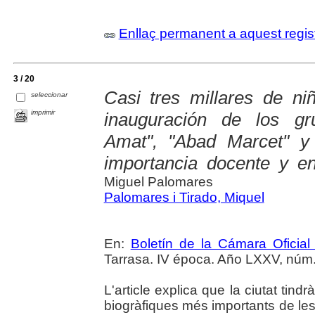
Enllaç permanent a aquest regis
3 / 20
Casi tres millares de ni
seleccionar
imprimir
inauguración de los g
Amat", "Abad Marcet" y
importancia docente y e
Miguel Palomares
Palomares i Tirado, Miquel
En:
Boletín de la Cámara Oficial
Tarrasa. IV época. Año LXXV, núm. 6
L'article explica que la ciutat tin
biogràfiques més importants de l