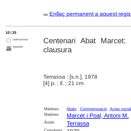
Enllaç permanent a aquest regis
10 / 20
Centenari Abat Marcet:
seleccionar
imprimir
clausura
Terrassa : [s.n.], 1978
[4] p. : il. ; 21 cm
Matèries:
Abats
;
Commemoració
;
Actes social
Matèries:
Marcet i Poal, Antoni M.
Àmbit:
Terrassa
Cronologia: