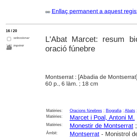
Enllaç permanent a aquest regis
16 / 20
L'Abat Marcet: resum biog
seleccionar
imprimir
oració fúnebre
Montserrat : [Abadia de Montserrat
60 p., 6 làm. ; 18 cm
Matèries:
Oracions fúnebres
;
Biografia
;
Abats
Matèries:
Marcet i Poal, Antoni M.
Matèries:
Monestir de Montserrat
Àmbit:
Montserrat
- Monistrol d