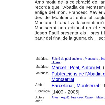
Amb motiu de la celebració de l'any
recorda que l'Abadia de Montserrat
antiga del món. Francesc Xavier A
des de Montserrat entre el segl
Muntaner hi analitza la contribució
Montserrat una editorial en el se
Josep Faulí presenta els llibres i
partir del final de la guerra civil i s
Matèries:
Edició de publicacions
;
Monestirs
;
Ind
Llibres
Matèries:
Marcet i Poal, Antoni M.
(
Matèries:
Publicacions de l'Abadia 
Montserrat
Àmbit:
Barcelona
;
Montserrat
- 
Cronologia:
[1400 - 2005]
Autors
Altés i Aguiló, Francesc Xavier
;
Masso
add.: