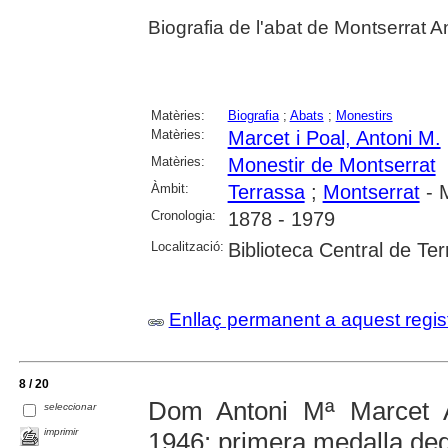
Biografia de l'abat de Montserrat A
Matèries:
Biografia
;
Abats
;
Monestirs
Matèries:
Marcet i Poal, Antoni M.
Matèries:
Monestir de Montserrat
Àmbit:
Terrassa
;
Montserrat
- M
Cronologia:
1878 - 1979
Localització:
Biblioteca Central de Te
Enllaç permanent a aquest regis
8 / 20
Dom Antoni Mª Marcet A
seleccionar
imprimir
1946: primera medalla dedi