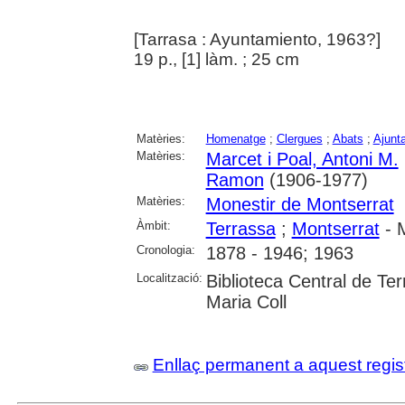
[Tarrasa : Ayuntamiento, 1963?]
19 p., [1] làm. ; 25 cm
Matèries:
Homenatge
;
Clergues
;
Abats
;
Ajunt
Matèries:
Marcet i Poal, Antoni M.
Ramon
(1906-1977)
Matèries:
Monestir de Montserrat
Àmbit:
Terrassa
;
Montserrat
- M
Cronologia:
1878 - 1946; 1963
Localització:
Biblioteca Central de Ter
Maria Coll
Enllaç permanent a aquest regis