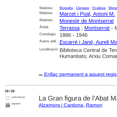
Matèries:
Biografia
;
Clergues
;
Església
;
Mones
Matèries:
Marcet i Poal, Antoni M.
Matèries:
Monestir de Montserrat
Àmbit:
Terrassa
;
Montserrat
- M
Cronologia:
1886 - 1946
Autors add.:
Escarré i Jané, Aureli Ma
Localització:
Biblioteca Central de Te
Humanitats; Arxiu Comar
Enllaç permanent a aquest regis
18 / 20
La Gran figura de l'Abat M
seleccionar
imprimir
Alzamora i Cardona, Ramon