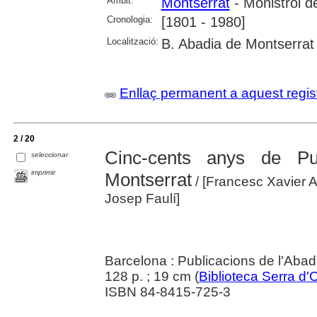
Àmbit:
Montserrat
- Monistrol d
Cronologia:
[1801 - 1980]
Localització:
B. Abadia de Montserrat
Enllaç permanent a aquest regis
2 / 20
Cinc-cents anys de Pu
seleccionar
imprimir
Montserrat
/ [Francesc Xavier A
Josep Faulí]
Barcelona : Publicacions de l'Abad
128 p. ; 19 cm (
Biblioteca Serra d'
ISBN 84-8415-725-3