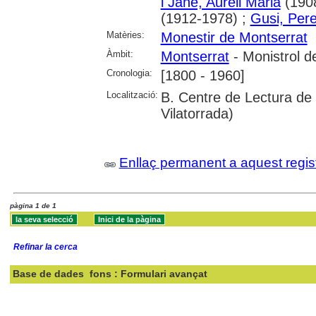
i Jané, Aureli Maria
(190
(1912-1978) ;
Gusi, Pere
Matèries:
Monestir de Montserrat
Àmbit:
Montserrat
- Monistrol d
Cronologia:
[1800 - 1960]
Localització:
B. Centre de Lectura de 
Vilatorrada)
Enllaç permanent a aquest regis
pàgina 1 de 1
Refinar la cerca
Base de dades
fons : Formulari avançat
Cercar: