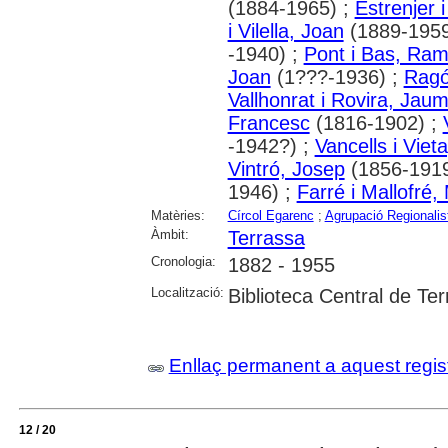
(1884-1965) ;
Estrenjer i
i Vilella, Joan
(1889-1959
-1940) ;
Pont i Bas, Ra
Joan
(1???-1936) ;
Ragón
Vallhonrat i Rovira, Jau
Francesc
(1816-1902) ;
-1942?) ;
Vancells i Vieta
Vintró, Josep
(1856-1919
1946) ;
Farré i Mallofré,
Matèries:
Círcol Egarenc
;
Agrupació Regionalis
Àmbit:
Terrassa
Cronologia:
1882 - 1955
Localització:
Biblioteca Central de Te
Enllaç permanent a aquest regis
12 / 20