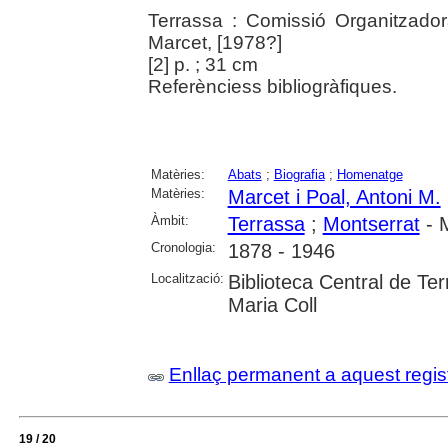
Terrassa : Comissió Organitzador
Marcet, [1978?]
[2] p. ; 31 cm
Referènciess bibliogràfiques.
Matèries:
Abats
;
Biografia
;
Homenatge
Matèries:
Marcet i Poal, Antoni M.
Àmbit:
Terrassa
;
Montserrat
- M
Cronologia:
1878 - 1946
Localització:
Biblioteca Central de Ter
Maria Coll
Enllaç permanent a aquest regis
19 / 20