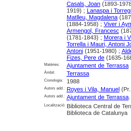
Casals, Joan
(1893-1978
1919) ;
Lanaspa i Torreg
Matlleu, Magdalena
(187
(1884-1958) ;
Viver i Ay
Armengol, Francesc
(187
(1781-1843) ;
Morera i V
Torrella i Mauri, Antoni 
Antoni
(1951-1980) ;
Ald
Fizes, Pere de
(1635-16
Matèries:
Ajuntament de Terrassa
Àmbit:
Terrassa
Cronologia:
1988
Autors add.:
Royes i Vila, Manuel
(Pr.
Autors add.:
Ajuntament de Terrassa
Localització:
Biblioteca Central de T
Biblioteca de Catalunya