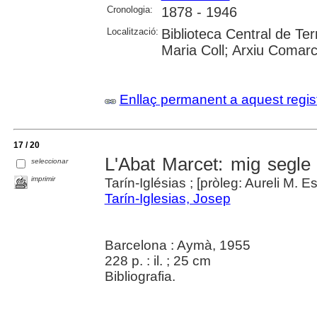
Cronologia:
1878 - 1946
Localització:
Biblioteca Central de Ter
Maria Coll; Arxiu Comarc
Enllaç permanent a aquest regis
17 / 20
L'Abat Marcet: mig segle
seleccionar
imprimir
Tarín-Iglésias ; [pròleg: Aureli M. 
Tarín-Iglesias, Josep
Barcelona : Aymà, 1955
228 p. : il. ; 25 cm
Bibliografia.