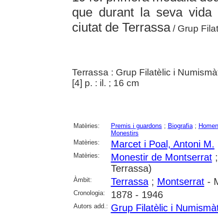
que durant la seva vida 
ciutat de Terrassa
/ Grup Fila
Terrassa : Grup Filatèlic i Numismà
[4] p. : il. ; 16 cm
Matèries:
Premis i guardons
;
Biografia
;
Homen
Monestirs
Matèries:
Marcet i Poal, Antoni M.
Matèries:
Monestir de Montserrat
Terrassa)
Àmbit:
Terrassa
;
Montserrat
- M
Cronologia:
1878 - 1946
Autors add.:
Grup Filatèlic i Numismà