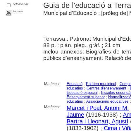
Guia de l'educació a Terr
seleccionar
imprimir
Municipal d'Educació ; [pròleg de]
Terrassa : Patronat Municipal d'Ed
88 p. : plàn. pleg., gràf. ; 21 cm
Inclou annexos: Biografies de te
públics d'ensenyament. Relació de 
Matèries:
Educació
;
Política municipal
;
Compet
educatius
;
Centres d'ensenyament
;
Educació especial
;
Escoles secundàr
Ensenyament superior
;
Normalització
educatius
;
Associacions educatives
Matèries:
Marcet i Poal, Antoni M.
Jaume
(1916-1938) ;
Ama
Bartra i Lleonart, Agustí
(1833-1902) ;
Cima i Viñ