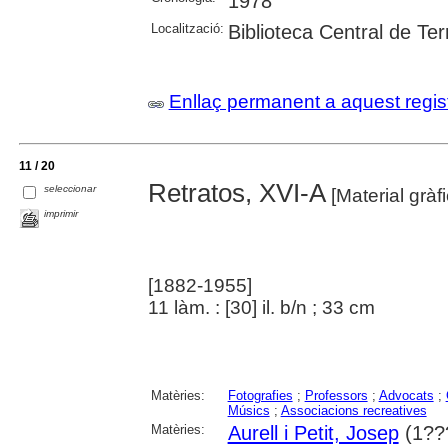
1978
Localització:
Biblioteca Central de Te
Enllaç permanent a aquest regis
11 / 20
Retratos, XVI-A
seleccionar
[Material gràfi
imprimir
[1882-1955]
11 làm. : [30] il. b/n ; 33 cm
Matèries:
Fotografies
;
Professors
;
Advocats
;
Músics
;
Associacions recreatives
Matèries:
Aurell i Petit, Josep
(1??