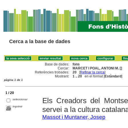
Cerca a la base de dades
Base de dades:
fons
Cercar:
MARCET I POAL, ANTONI M. []
Referències trobades:
20
[
Refinar la cerca
]
Mostrant:
1 .. 20
en el format [
Estàndard
]
pàgina 1 de 1
1 / 20
Els Creadors del Montse
seleccionar
imprimir
servei a la cultura catalan
Massot i Muntaner, Josep