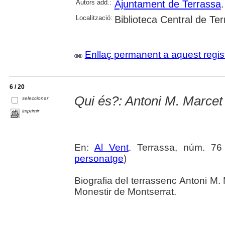
Autors add.:
Ajuntament de Terrassa
.
Localització:
Biblioteca Central de Te
Enllaç permanent a aquest regis
6 / 20
Qui és?: Antoni M. Marcet 
seleccionar
imprimir
En:
Al Vent
. Terrassa, núm. 76
personatge
)
Biografia del terrassenc Antoni M. 
Monestir de Montserrat.