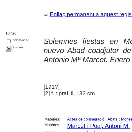
Enllaç permanent a aquest regis
13 / 20
Solemnes fiestas en Mo
seleccionar
imprimir
nuevo Abad coadjutor de
Antonio Mª Marcet. Enero
[191?]
[2] f. : pral. il. ; 32 cm
Matèries:
Actes de consagració
;
Abats
;
Mones
Matèries:
Marcet i Poal, Antoni M.