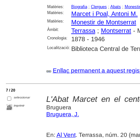
Matèries:
Biografia
;
Clergues
;
Abats
;
Monesti
Matèries:
Marcet i Poal, Antoni M.
Matèries:
Monestir de Montserrat
Àmbit:
Terrassa
;
Montserrat
- M
Cronologia:
1878 - 1946
Localització:
Biblioteca Central de Te
Enllaç permanent a aquest regis
7 / 20
L'Abat Marcet en el cent
seleccionar
imprimir
Bruguera
Bruguera, J.
En:
Al Vent
. Terrassa, núm. 20 (mar