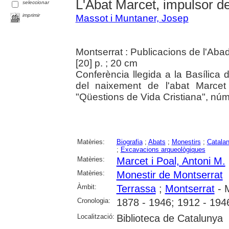
L'Abat Marcet, impulsor de
seleccionar
imprimir
Massot i Muntaner, Josep
Montserrat : Publicacions de l'Aba
[20] p. ; 20 cm
Conferència llegida a la Basílica
del naixement de l'abat Marcet
"Qüestions de Vida Cristiana", núm
Matèries:
Biografia
;
Abats
;
Monestirs
;
Catala
;
Excavacions arqueològiques
Matèries:
Marcet i Poal, Antoni M.
Matèries:
Monestir de Montserrat
Àmbit:
Terrassa
;
Montserrat
- M
Cronologia:
1878 - 1946; 1912 - 194
Localització:
Biblioteca de Catalunya