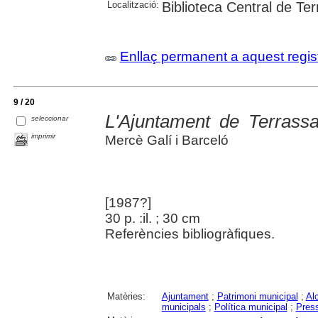
Localització:
Biblioteca Central de Te
Enllaç permanent a aquest regis
9 / 20
L'Ajuntament de Terrass
seleccionar
imprimir
Mercè Galí i Barceló
[1987?]
30 p. :il. ; 30 cm
Referències bibliogràfiques.
Matèries:
Ajuntament
;
Patrimoni municipal
;
Al
municipals
;
Política municipal
;
Pres