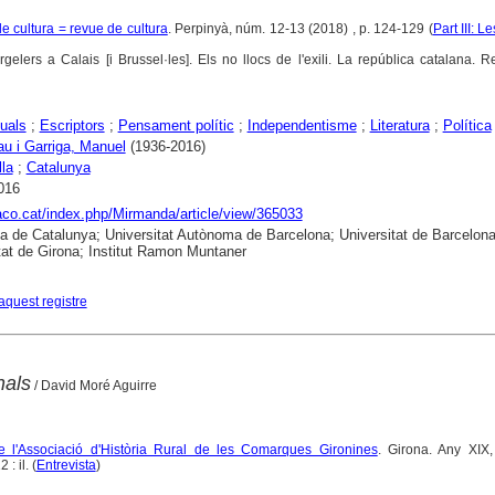
e cultura = revue de cultura
. Perpinyà, núm. 12-13 (2018) , p. 124-129 (
Part III: L
elers a Calais [i Brussel·les]. Els no llocs de l'exili. La república catalana.
tuals
;
Escriptors
;
Pensament polític
;
Independentisme
;
Literatura
;
Política
u i Garriga, Manuel
(1936-2016)
lla
;
Catalunya
016
raco.cat/index.php/Mirmanda/article/view/365033
ca de Catalunya; Universitat Autònoma de Barcelona; Universitat de Barcelona
tat de Girona; Institut Ramon Muntaner
aquest registre
nals
/ David Moré Aguirre
 de l'Associació d'Història Rural de les Comarques Gironines
. Girona. Any XIX
: il. (
Entrevista
)