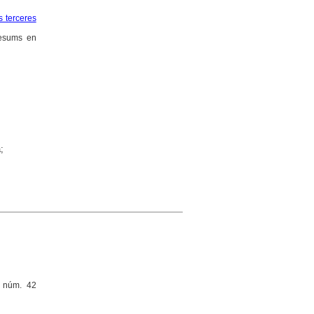
es terceres
 Resums en
;
, núm. 42