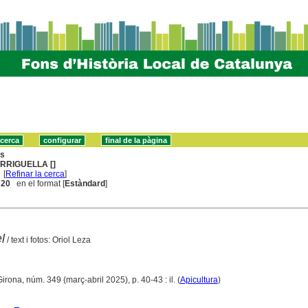
ns
RRIGUELLA []
[
Refinar la cerca
]
. 20
en el format [
Estàndard
]
l
/ text i fotos: Oriol Leza
Girona, núm. 349 (març-abril 2025), p. 40-43 : il. (
Apicultura
)