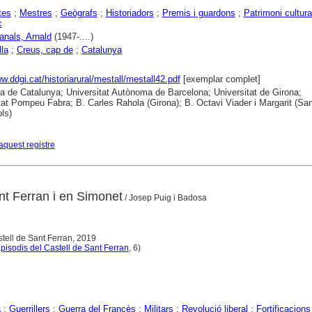
tes
;
Mestres
;
Geògrafs
;
Historiadors
;
Premis i guardons
;
Patrimoni cultura
c
Canals, Arnald
(1947-....)
lla
;
Creus, cap de
;
Catalunya
ww.ddgi.cat/historiarural/mestall/mestall42.pdf
[exemplar complet]
ca de Catalunya; Universitat Autònoma de Barcelona; Universitat de Girona;
tat Pompeu Fabra; B. Carles Rahola (Girona); B. Octavi Viader i Margarit (San
ls)
aquest registre
nt Ferran i en Simonet
/ Josep Puig i Badosa
stell de Sant Ferran, 2019
pisodis del Castell de Sant Ferran
, 6)
a
;
Guerrillers
;
Guerra del Francès
;
Militars
;
Revolució liberal
;
Fortificacions