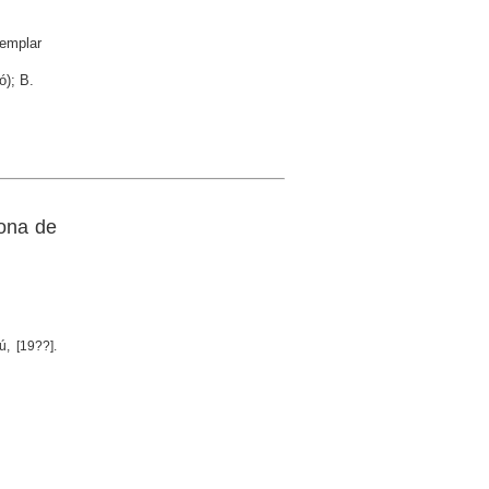
emplar
ó); B.
rona de
ú, [19??].