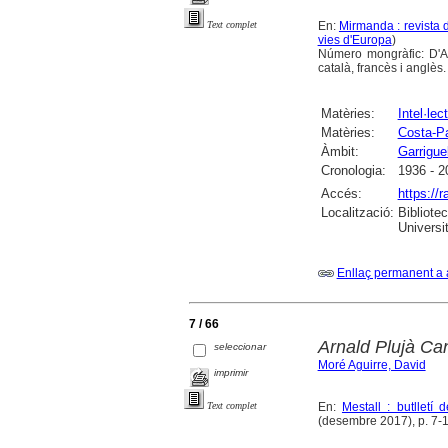
En:
Mirmanda : revista d
Text complet
vies d'Europa
)
Número mongràfic: D'Arg
català, francès i anglès.
Matèries:
Intel·lec
Matèries:
Costa-Pa
Àmbit:
Garrigue
Cronologia:
1936 - 2
Accés:
https://
Localització:
Bibliote
Universi
Enllaç permanent a 
7 / 66
Arnald Plujà Ca
seleccionar
Moré Aguirre, David
imprimir
En:
Mestall : butlletí
Text complet
(desembre 2017), p. 7-12 