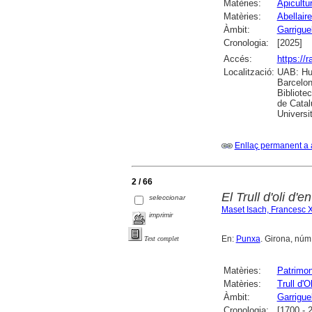
Matèries:
Apicultu
Matèries:
Abellai
Àmbit:
Garrigue
Cronologia:
[2025]
Accés:
https://
Localització:
UAB: Hum
Barcelon
Bibliote
de Catal
Universi
Enllaç permanent a 
2 / 66
El Trull d'oli d'
seleccionar
Maset Isach, Francesc 
imprimir
En:
Punxa
. Girona, núm. 
Text complet
Matèries:
Patrimon
Matèries:
Trull d'O
Àmbit:
Garrigue
Cronologia:
[1700 - 