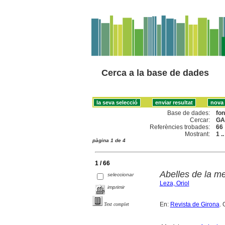
Cerca a la base de dades
Base de dades:
fo
Cercar:
GA
Referències trobades:
66
Mostrant:
1 .
pàgina 1 de 4
1 / 66
Abelles de la me
seleccionar
Leza, Oriol
imprimir
En:
Revista de Girona
. 
Text complet