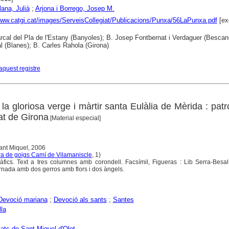
ana, Julià
;
Arjona i Borrego, Josep M.
www.catgi.cat/images/ServeisCollegiat/Publicacions/Punxa/56LaPunxa.pdf
[ex
cal del Pla de l'Estany (Banyoles); B. Josep Fontbernat i Verdaguer (Bescan
 (Blanes); B. Carles Rahola (Girona)
aquest registre
 la gloriosa verge i màrtir santa Eulàlia de Mèrida : pat
at de Girona
[Material especial]
Sant Miquel, 2006
a de goigs Camí de Vilamaniscle
, 1)
àfics. Text a tres columnes amb corondell. Facsímil, Figueras : Lib Serra-Besal
rnada amb dos gerros amb flors i dos àngels.
Devoció mariana
;
Devoció als sants
;
Santes
lla
ts de Sant Miquel d'Olot