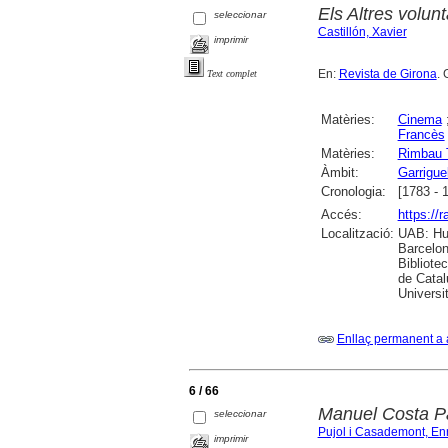
Els Altres volun
seleccionar
Castillón, Xavier
imprimir
En:
Revista de Girona
. 
Text complet
Matèries:
Cinema
Francès
Matèries:
Rimbau T
Àmbit:
Garrigue
Cronologia:
[1783 - 
Accés:
https://
Localització:
UAB: Hum
Barcelon
Bibliote
de Catal
Universi
Enllaç permanent a 
6 / 66
Manuel Costa Pa
seleccionar
Pujol i Casademont, Enr
imprimir