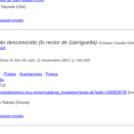
 Vayreda (Olot)
aquest registre
án desconocido (lo rector de Garriguella)
/ Enrique Claudio Girb
audi
 Tomo XI. Año XII, núm. 11 (noviembre 1887), p. 340-350
s
;
Poetes
;
Austriacistes
;
Poesia
lla
714
prensahistorica.mcu.es/es/catalogo_imagenes/grupo.do?path=1003539735
[ex
s Rahola (Girona)
aquest registre