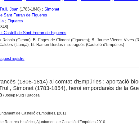
rull, Joan
(1783-1848) ;
Simonet
de Sant Ferran de Figueres
lla
;
Figueres
1848]
l Castell de Sant Ferran de Figueres
s Rahola (Girona); B. Fages de Climent (Figueres); B. Jaume Vicens Vives (
Calders (Llançà); B. Ramon Bordas i Estragués (Castelló d'Empúries)
aquest registre
rancès (1808-1814) al comtat d'Empúries : aportació bio
rull, Simonet (1783-1854), heroi empordanès de la Gu
a
/ Josep Puig i Badosa
r
juntament de Castelló d'Empúries, [2011]
 de Recerca Històrica, Ajuntament de Castelló d'Empúries 2010.