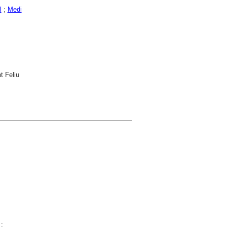
l
;
Medi
t Feliu
;