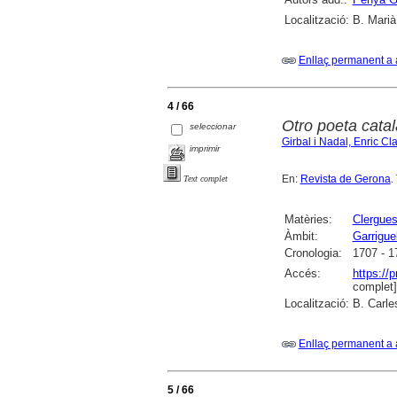
Localització:
B. Marià
Enllaç permanent a 
4 / 66
Otro poeta catal
seleccionar
Girbal i Nadal, Enric Cl
imprimir
En:
Revista de Gerona
.
Text complet
Matèries:
Clergue
Àmbit:
Garrigue
Cronologia:
1707 - 1
Accés:
https://
complet]
Localització:
B. Carle
Enllaç permanent a 
5 / 66