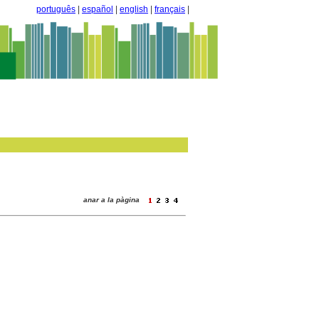
português
|
español
|
english
|
français
|
anar a la pàgina