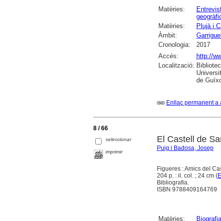
Matèries:
Entrevis
geogràfi
Matèries:
Plujà i 
Àmbit:
Garrigue
Cronologia:
2017
Accés:
http://w
Localització:
Bibliote
Universi
de Guíxo
Enllaç permanent a 
8 / 66
El Castell de Sa
seleccionar
Puig i Badosa, Josep
imprimir
Figueres : Amics del Ca
204 p. : il. col. ; 24 cm (
E
Bibliografia.
ISBN 9788409164769
Matèries:
Biografi