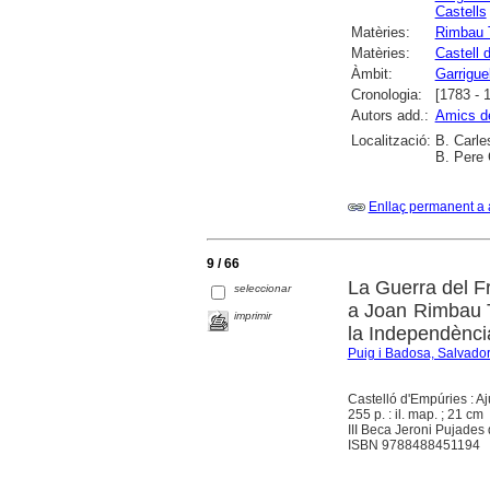
Castells
Matèries:
Rimbau T
Matèries:
Castell 
Àmbit:
Garrigue
Cronologia:
[1783 - 
Autors add.:
Amics de
Localització:
B. Carle
B. Pere 
Enllaç permanent a 
9 / 66
La Guerra del F
seleccionar
a Joan Rimbau T
imprimir
la Independènci
Puig i Badosa, Salvado
Castelló d'Empúries : A
255 p. : il. map. ; 21 cm
III Beca Jeroni Pujades
ISBN 9788488451194