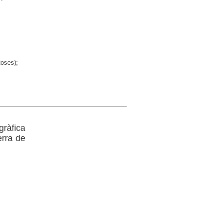
Roses);
gràfica
erra de