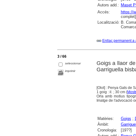
Autors add.:
Maset Pl
Accés:
https://
complet]
Localització:
B. Comar
Comarcal
Enllaç permanent a 
3 / 66
Goigs a llaor de
seleccionar
Garriguella bisb
imprimir
[Olot] : Penya Gats de 
1 goig : il. ; 30 cm (
Mostr
Orla amb motius tipogr
Imatge de l'advocació o
Matèries:
Goigs
;
Àmbit:
Garrigue
Cronologia:
[19??]
Autors add.:
Penya Ga