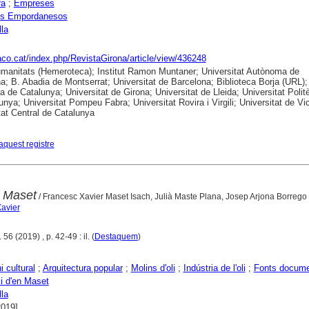
ra
;
Empreses
res Empordanesos
lla
raco.cat/index.php/RevistaGirona/article/view/436248
anitats (Hemeroteca); Institut Ramon Muntaner; Universitat Autònoma de
a; B. Abadia de Montserrat; Universitat de Barcelona; Biblioteca Borja (URL);
ca de Catalunya; Universitat de Girona; Universitat de Lleida; Universitat Polit
unya; Universitat Pompeu Fabra; Universitat Rovira i Virgili; Universitat de Vic
tat Central de Catalunya
aquest registre
en Maset
/ Francesc Xavier Maset Isach, Julià Maste Plana, Josep Arjona Borrego
Xavier
56 (2019) , p. 42-49 : il. (
Destaquem
)
i cultural
;
Arquitectura popular
;
Molins d'oli
;
Indústria de l'oli
;
Fonts docume
li d'en Maset
lla
2019]