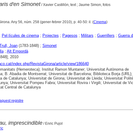
taris d'en Simonet
/ Xavier Castillón, text ; Jaume Simon, fotos
Girona. Any 56, núm. 258 (gener-febrer 2010), p. 40-50: il. (
Cinema
)
;
Pel·lícules de cinema
;
Projectes
;
Pagesos
;
Militars
;
Guerrillers
;
Guerra d
rull, Joan
(1783-1848) ;
Simonet
lla
;
Alt Empordà
1848]; 2010
raco.cat/index.php/RevistaGirona/article/view/186640
anitats (Hemeroteca); Institut Ramon Muntaner; Universitat Autònoma de
a; B. Abadia de Montserrat; Universitat de Barcelona; Biblioteca Borja (URL);
ca de Catalunya; Universitat de Girona; Universitat de Lleida; Universitat Polit
unya; Universitat Pompeu Fabra; Universitat Rovira i Virgili; Universitat de Vic
tat Central de Catalunya
aquest registre
u, imprescindible
/ Enric Pujol
ic