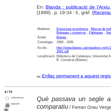
En:
Blanda : publicació de l'Arxi
(1998) , p. 19-34 : il., gràf. (
Recerq
Matèries:
Estructura econòmica
;
Mercat de treb
Botigues i comerços
;
Fàbriques
;
Vap
Àmbit:
Blanes
Cronologia:
1900 - 1936
Accés:
http://www.blanes.cat/oiapdocs.ns
2001.pdf
Localització:
Biblioteca de Catalunya; Universitat 
B. Comarcal (Blanes)
Enllaç permanent a aquest regis
6 / 74
Què passava un segle a
seleccionar
imprimir
comparatiu
/ Ferran Grau Verge