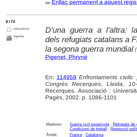
Enllaç permanent a aquest regis
8 / 74
D'una guerra a l'altra: l
seleccionar
imprimir
dels refugiats catalans a F
la segona guerra mundial
/
Pigenet, Phryné
En:
114959
Enfrontaments civils:
Congrés Recerques, Lleida, 10-
Recerques. Associació : Universit
Pagès, 2002. p. 1086-1101
Matèries:
Guerra civil espanyola
;
Refugiats de 
Condicions de treball
;
Repressió polít
Àmbit:
França
;
Catalunya