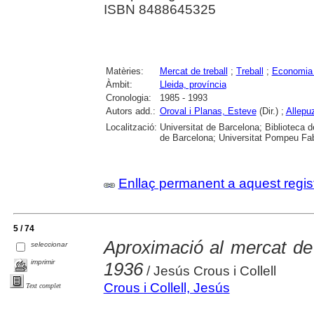
ISBN 8488645325
Matèries:
Mercat de treball
;
Treball
;
Economia d
Àmbit:
Lleida, província
Cronologia:
1985 - 1993
Autors add.:
Oroval i Planas, Esteve
(Dir.) ;
Allepu
Localització:
Universitat de Barcelona; Biblioteca d
de Barcelona; Universitat Pompeu Fabra
Enllaç permanent a aquest regis
5 / 74
Aproximació al mercat de
seleccionar
imprimir
1936
/ Jesús Crous i Collell
Crous i Collell, Jesús
Text complet