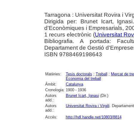
Tarragona : Universitat Rovira i Vir
Dirigida per: Brunet Icart, Ignasi.
d'Econòmiques i Empresarials, 20
1 recurs electrònic (
Universitat Rovir
Bibliografia. A portada: Facul
Departament de Gestió d'Emprese
ISBN 9788469198643
Matèries:
Tesis doctorals
;
Treball
;
Mercat de tre
Economia del treball
Àmbit:
Catalunya
Cronologia:
1900 - 1936
Autors
Brunet Icart, Ignasi
(Dir.)
add.:
Autors
Universitat Rovira i Virgili
. Departament
add.:
Accés:
http://hdl.handle.net/10803/8814