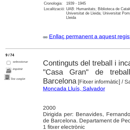
Cronologia:
1939 - 1945
Localització:
UAB: Humanitats; Biblioteca de Catalu
Universitat de Lleida; Universitat Pomp
Lleida
Enllaç permanent a aquest regis
9 / 74
Continguts del treball i in
seleccionar
imprimir
"Casa Gran" de trebal
Barcelona
Text complet
[Fitxer informàtic]
/ S
Moncada Lluís, Salvador
2000
Dirigida per: Benavides, Fernando
de Barcelona. Departament de Pedia
1 fitxer electrònic