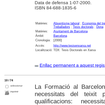
Data de defensa 1-07-2000.
ISBN 84-688-1835-6
Matèries:
Absentisme laboral
;
Economia del tre
Treballadors
;
Tesis doctorals
;
Dona
Matèries:
Ajuntament de Barcelona
Àmbit:
Barcelona
Cronologia:
[2000]
Accés:
http://www.tesisenxarxa.net
Localització:
TDX: Tesis Doctorals en Xarxa
Enllaç permanent a aquest regis
10 / 74
La Formació al Barcelo
seleccionar
imprimir
necessitats del teixit
qualificacions: necess