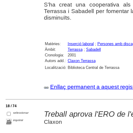
S'ha creat una cooperativa als
Terrassa i Sabadell per fomentar la
disminuïts.
Matèries:
Inserció laboral
;
Persones amb discap
Àmbit:
Terrassa
;
Sabadell
Cronologia:
2001
Autors add.:
Claxon Terrassa
Localització:
Biblioteca Central de Terrassa
Enllaç permanent a aquest regis
18 / 74
Treball aprova l'ERO de 
seleccionar
imprimir
Claxon