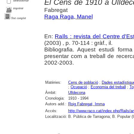
El Cens de 1910 a Ullde
seleccionar
imprimir
Fabregat
Raga Raga, Manel
Text complet
En:
Raïls : revista del Centre d'E
(2003) , p. 70-114 : gràf., il.
Bibliografia. Aquest estudi form
presentar com a treball de recerc
2002-2003.
Matèries:
Cens de població
;
Dades estadístiqu
;
Ocupació
;
Economia del treball
;
To
Àmbit:
Ulldecona
Cronologia:
1910 - 1994
Autors add.:
Roig Fabregat, Imma
Accés:
http://www.raco.cat/index.php/Rails/a
Localització:
B. Pública de Tarragona; B. Popular (