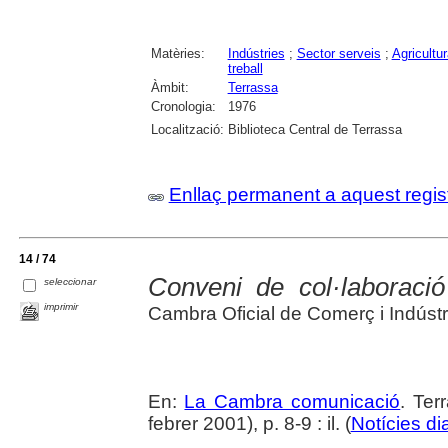
Matèries:
Indústries
;
Sector serveis
;
Agricultur
treball
Àmbit:
Terrassa
Cronologia:
1976
Localització:
Biblioteca Central de Terrassa
Enllaç permanent a aquest regis
14 / 74
Conveni de col·laboraci
seleccionar
imprimir
Cambra Oficial de Comerç i Indústr
En:
La Cambra comunicació
. Ter
febrer 2001), p. 8-9 : il. (
Notícies di