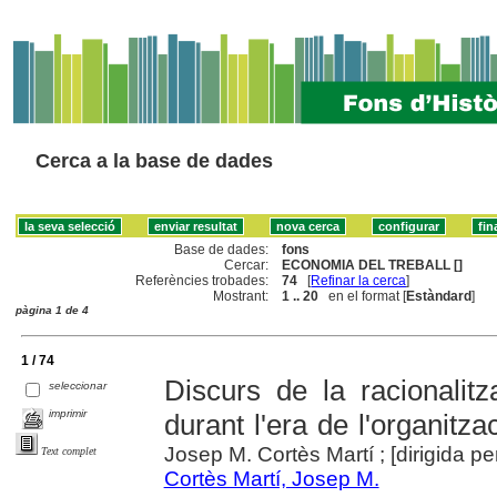
Cerca a la base de dades
Base de dades:
fons
Cercar:
ECONOMIA DEL TREBALL []
Referències trobades:
74
[
Refinar la cerca
]
Mostrant:
1 .. 20
en el format [
Estàndard
]
pàgina 1 de 4
1 / 74
Discurs de la racionalitz
seleccionar
imprimir
durant l'era de l'organitz
Josep M. Cortès Martí ; [dirigida per
Text complet
Cortès Martí, Josep M.