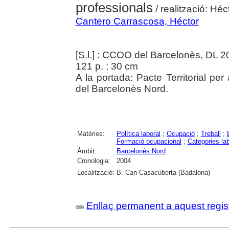
professionals
/ realització: Hé
Cantero Carrascosa, Héctor
[S.l.] : CCOO del Barcelonès, DL 
121 p. ; 30 cm
A la portada: Pacte Territorial pe
del Barcelonès Nord.
Matèries:
Política laboral
;
Ocupació
;
Treball
;
Formació ocupacional
;
Categories la
Àmbit:
Barcelonès Nord
Cronologia:
2004
Localització:
B. Can Casacuberta (Badalona)
Enllaç permanent a aquest regis