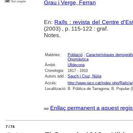
Grau i Verge, Ferran
Text complet
En:
Raïls : revista del Centre d'E
(2003) , p. 115-122 : graf.
Notes.
Matèries:
Població
;
Característiques demogràf
Onomàstica
Àmbit:
Ulldecona
Cronologia:
1817 - 1910
Autors add.:
Sauch i Cruz, Núria
Accés:
http://www.raco.cat/index.php/Rails/a
Localització:
B. Pública de Tarragona; B. Popular (
Enllaç permanent a aquest regis
7 / 74