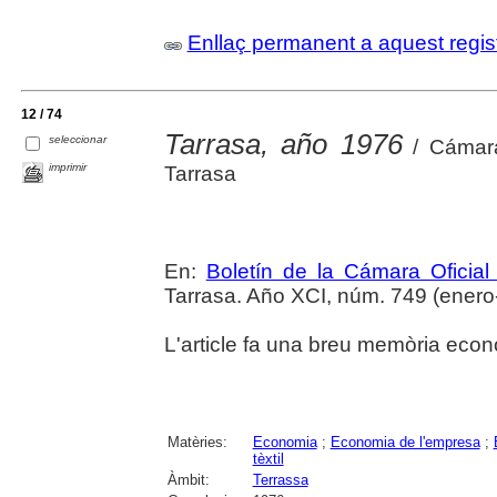
Enllaç permanent a aquest regis
12 / 74
Tarrasa, año 1976
seleccionar
/ Cámara
imprimir
Tarrasa
En:
Boletín de la Cámara Oficial
Tarrasa. Año XCI, núm. 749 (enero-
L'article fa una breu memòria econ
Matèries:
Economia
;
Economia de l'empresa
;
tèxtil
Àmbit:
Terrassa