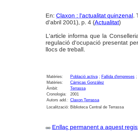
En:
Claxon : l'actualitat quinzenal
.
d'abril 2001), p. 4 (
Actualitat
)
L'article informa que la Conseller
regulació d'ocupació presentat pe
llocs de treball.
Matèries:
Població activa
;
Fallida d'empreses
Matèries:
Cárnicas González
Àmbit:
Terrassa
Cronologia:
2001
Autors add.:
Claxon Terrassa
Localització:
Biblioteca Central de Terrassa
Enllaç permanent a aquest regis