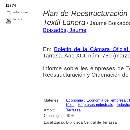
11 / 74
Plan de Reestructuración 
seleccionar
imprimir
Textil Lanera
/ Jaume Boixadó
Boixadós, Jaume
En:
Boletín de la Cámara Oficial
Tarrasa. Año XCI, núm. 750 (marzo
Informe sobre les empreses de Te
Reestructuración y Ordenación de la
Matèries:
Economia
;
Economia de l'empresa
;
tèxtil
;
Empreses industrials
;
Indústri
Àmbit:
Terrassa
Cronologia:
1976
Localització:
Biblioteca Central de Terrassa