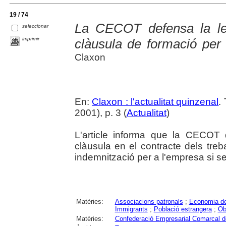
19 / 74
La CECOT defensa la leg
seleccionar
imprimir
clàusula de formació per 
Claxon
En:
Claxon : l'actualitat quinzenal
.
2001), p. 3 (
Actualitat
)
L'article informa que la CECOT 
clàusula en el contracte dels tre
indemnització per a l'empresa si se'
Matèries:
Associacions patronals
;
Economia del
Immigrants
;
Població estrangera
;
Ob
Matèries:
Confederació Empresarial Comarcal 