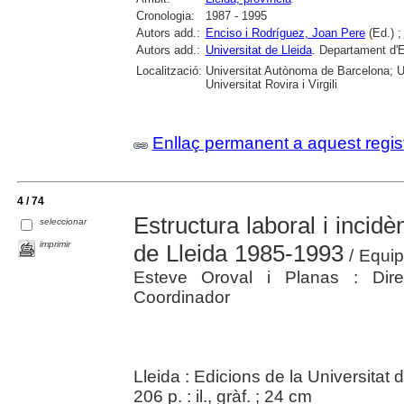
Cronologia:
1987 - 1995
Autors add.:
Enciso i Rodríguez, Joan Pere
(Ed.) ;
Autors add.:
Universitat de Lleida
. Departament d'
Localització:
Universitat Autònoma de Barcelona; Un
Universitat Rovira i Virgili
Enllaç permanent a aquest regis
4 / 74
Estructura laboral i incid
seleccionar
imprimir
de Lleida 1985-1993
/ Equip
Esteve Oroval i Planas : Direc
Coordinador
Lleida : Edicions de la Universitat
206 p. : il., gràf. ; 24 cm