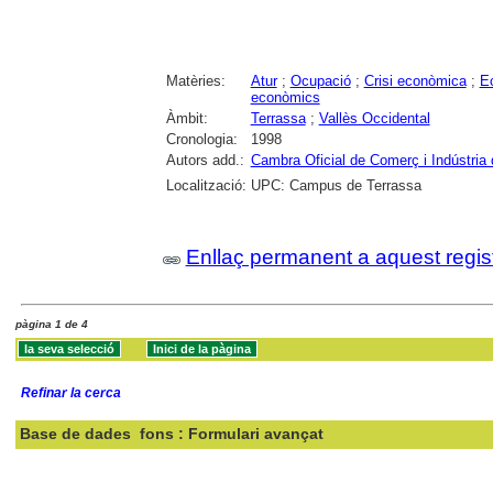
Matèries:
Atur
;
Ocupació
;
Crisi econòmica
;
Ec
econòmics
Àmbit:
Terrassa
;
Vallès Occidental
Cronologia:
1998
Autors add.:
Cambra Oficial de Comerç i Indústria
Localització:
UPC: Campus de Terrassa
Enllaç permanent a aquest regis
pàgina 1 de 4
Refinar la cerca
Base de dades
fons : Formulari avançat
Cercar: