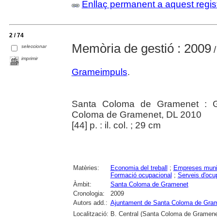
Enllaç permanent a aquest regis
2 / 74
Memòria de gestió : 2009
seleccionar
/
imprimir
Grameimpuls
.
Santa Coloma de Gramenet : G
Coloma de Gramenet, DL 2010
[44] p. : il. col. ; 29 cm
Matèries:
Economia del treball
;
Empreses muni
Formació ocupacional
;
Serveis d'ocu
Àmbit:
Santa Coloma de Gramenet
Cronologia:
2009
Autors add.:
Ajuntament de Santa Coloma de Gra
Localització:
B. Central (Santa Coloma de Gramene