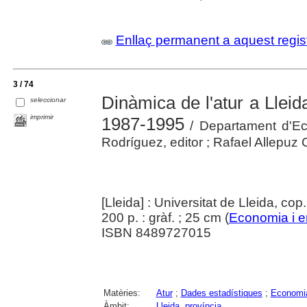
Enllaç permanent a aquest regis
3 / 74
Dinàmica de l'atur a Lleida: 
seleccionar
imprimir
1987-1995
/ Departament d'Ec
Rodríguez, editor ; Rafael Allepuz C
[Lleida] : Universitat de Lleida, cop
200 p. : gràf. ; 25 cm (
Economia i 
ISBN 8489727015
Matèries:
Atur
;
Dades estadístiques
;
Economia 
Àmbit:
Lleida, província