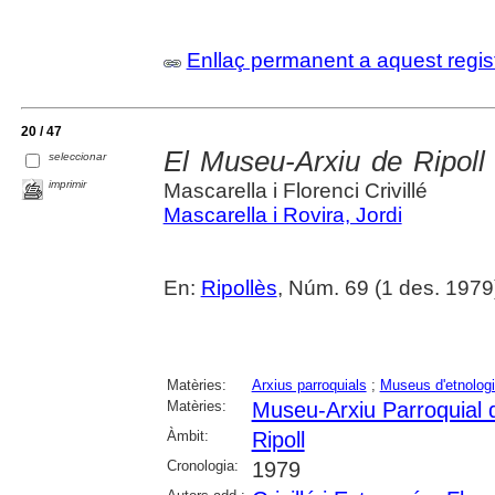
Enllaç permanent a aquest regis
20 / 47
El Museu-Arxiu de Ripoll
seleccionar
imprimir
Mascarella i Florenci Crivillé
Mascarella i Rovira, Jordi
En:
Ripollès
, Núm. 69 (1 des. 1979
Matèries:
Arxius parroquials
;
Museus d'etnolog
Matèries:
Museu-Arxiu Parroquial d
Àmbit:
Ripoll
Cronologia:
1979