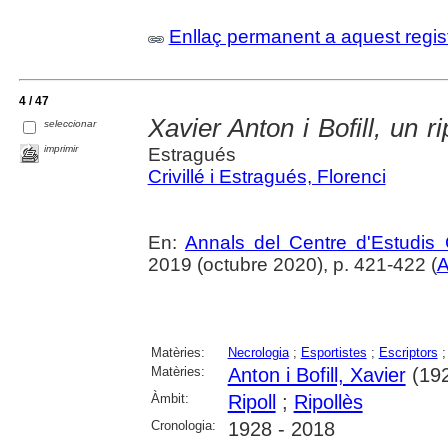
Enllaç permanent a aquest regis
4 / 47
Xavier Anton i Bofill, un ri
seleccionar
imprimir
Estragués
Crivillé i Estragués, Florenci
En:
Annals del Centre d'Estudis 
2019 (octubre 2020), p. 421-422 (
A
Matèries:
Necrologia
;
Esportistes
;
Escriptors
Matèries:
Anton i Bofill, Xavier
(192
Àmbit:
Ripoll
;
Ripollès
Cronologia:
1928 - 2018