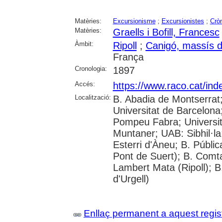
Matèries:
Excursionisme
;
Excursionistes
;
Crò
Matèries:
Graells i Bofill, Francesc
Àmbit:
Ripoll
;
Canigó, massís d
França
Cronologia:
1897
Accés:
https://www.raco.cat/ind
Localització:
B. Abadia de Montserrat
Universitat de Barcelona;
Pompeu Fabra; Universitat
Muntaner; UAB: Sibhil·la
Esterri d'Àneu; B. Públic
Pont de Suert); B. Comt
Lambert Mata (Ripoll); 
d'Urgell)
Enllaç permanent a aquest regis