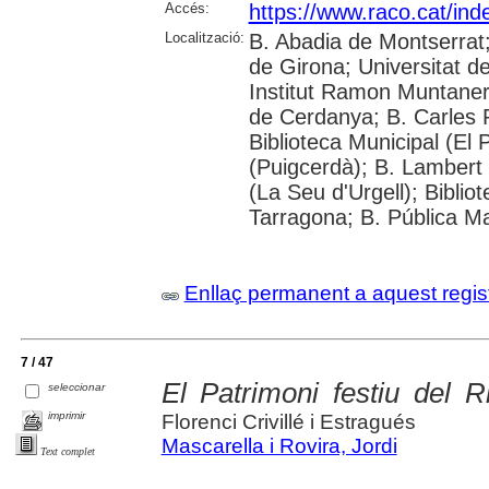
Accés:
https://www.raco.cat/ind
Localització:
B. Abadia de Montserrat;
de Girona; Universitat de 
Institut Ramon Muntaner; 
de Cerdanya; B. Carles R
Biblioteca Municipal (El
(Puigcerdà); B. Lambert 
(La Seu d'Urgell); Biblio
Tarragona; B. Pública M
Enllaç permanent a aquest regis
7 / 47
El Patrimoni festiu del R
seleccionar
imprimir
Florenci Crivillé i Estragués
Mascarella i Rovira, Jordi
Text complet