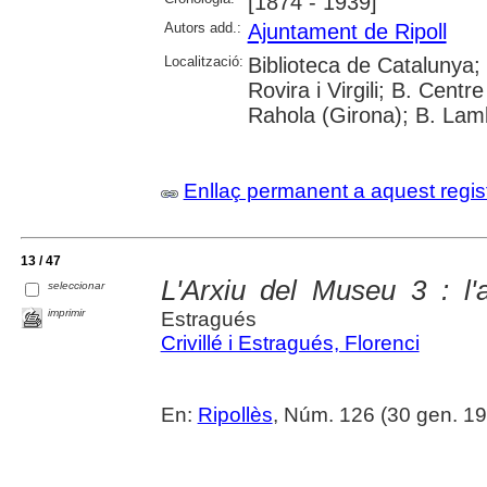
[1874 - 1939]
Autors add.:
Ajuntament de Ripoll
Localització:
Biblioteca de Catalunya; 
Rovira i Virgili; B. Cent
Rahola (Girona); B. Lamb
Enllaç permanent a aquest regis
13 / 47
L'Arxiu del Museu 3 : l'
seleccionar
imprimir
Estragués
Crivillé i Estragués, Florenci
En:
Ripollès
, Núm. 126 (30 gen. 1