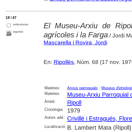
19 / 47
El Museu-Arxiu de Ripol
seleccionar
imprimir
agrícoles i la Farga
/ Jordi Ma
Mascarella i Rovira, Jordi
En:
Ripollès
, Núm. 68 (17 nov. 197
Matèries:
Arxius parroquials
;
Museus d'etnolog
Matèries:
Museu-Arxiu Parroquial d
Àmbit:
Ripoll
Cronologia:
1979
Autors add.:
Crivillé i Estragués, Flor
Localització:
B. Lambert Mata (Ripoll)