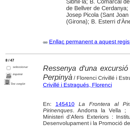
Sibhil·la; B. Comarcal de
de Bellver de Cerdanya; 
Josep Picola (Sant Joan
(Girona); B. Esterri d'À
Enllaç permanent a aquest regis
8 / 47
Ressenya d'una excursió 
seleccionar
imprimir
Perpinyà
/ Florenci Crivillé i Es
Crivillé i Estragués, Florenci
Text complet
En:
145410
La Frontera al Pi
Pirinenques
. Andorra la Vella ;
Ministeri d'Afers Exteriors : Instit
Desenvolupament i la Promoció de l'A