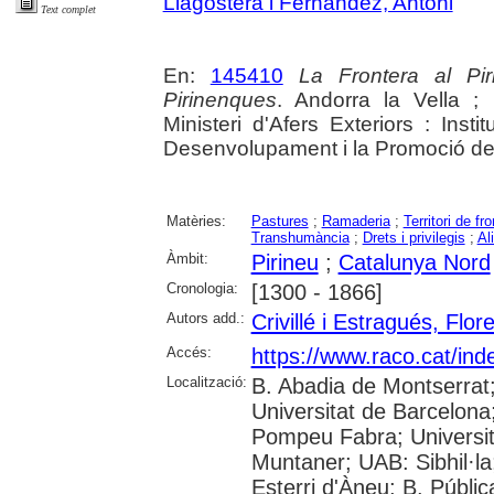
Llagostera i Fernàndez, Antoni
Text complet
En:
145410
La Frontera al Pi
Pirinenques
. Andorra la Vella ;
Ministeri d'Afers Exteriors : Instit
Desenvolupament i la Promoció de l'A
Matèries:
Pastures
;
Ramaderia
;
Territori de fr
Transhumància
;
Drets i privilegis
;
Al
Àmbit:
Pirineu
;
Catalunya Nord
Cronologia:
[1300 - 1866]
Autors add.:
Crivillé i Estragués, Flor
Accés:
https://www.raco.cat/ind
Localització:
B. Abadia de Montserrat
Universitat de Barcelona;
Pompeu Fabra; Universitat
Muntaner; UAB: Sibhil·la
Esterri d'Àneu; B. Públic