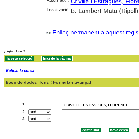
Autors add.:
Crivillé i Estragués, Flor
Localització:
B. Lambert Mata (Ripoll)
Enllaç permanent a aquest regis
pàgina 1 de 3
Refinar la cerca
Base de dades
fons : Formulari avançat
Cercar:
1
2
3