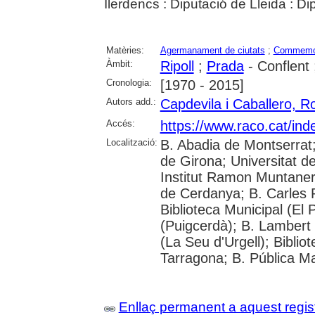
Ilerdencs : Diputació de Lleida : Di
Matèries:
Agermanament de ciutats
;
Commemo
Àmbit:
Ripoll
;
Prada
- Conflent
Cronologia:
[1970 - 2015]
Autors add.:
Capdevila i Caballero, R
Accés:
https://www.raco.cat/ind
Localització:
B. Abadia de Montserrat;
de Girona; Universitat de 
Institut Ramon Muntaner; 
de Cerdanya; B. Carles R
Biblioteca Municipal (El
(Puigcerdà); B. Lambert 
(La Seu d'Urgell); Biblio
Tarragona; B. Pública M
Enllaç permanent a aquest regis