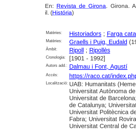
En:
Revista de Girona
. Girona. 
il. (
História
)
Matèries:
Historiadors
;
Farga cata
Matèries:
Graells i Puig, Eudald
(1
Àmbit:
Ripoll
;
Ripollès
Cronologia:
[1901 - 1992]
Autors add.:
Dalmau i Font, Agustí
Accés:
https://raco.cat/index.p
Localització:
UAB: Humanitats (Hemer
Universitat Autònoma de
Universitat de Barcelona;
de Catalunya; Universitat
Universitat Politècnica 
Fabra; Universitat Rovira 
Universitat Central de C