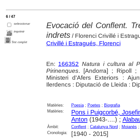
6 / 47
Evocació del Conflent. Tr
seleccionar
imprimir
indrets
/ Florenci Crivillé i Estra
Crivillé i Estragués, Florenci
Text complet
En:
166352
Natura i cultura al 
Pirinenques
. [Andorra] ; Ripoll 
Ministeri d'Afers Exteriors : Aju
Ilerdencs : Diputació de Lleida : Di
Matèries:
Poesia
;
Poetes
;
Biografia
Matèries:
Pons i Puigcorbé, Josefi
Anton
(1943-....) ;
Alaba
Àmbit:
Conflent
;
Catalunya Nord
;
Moianès
Cronologia:
[1940 - 2015]