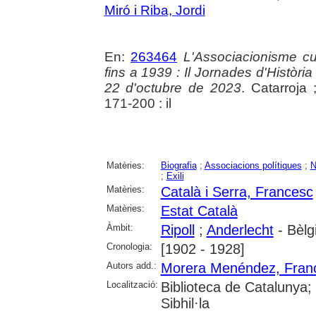
Miró i Riba, Jordi
En:
263464
L'Associacionisme cul
fins a 1939 : Il Jornades d'Història
22 d'octubre de 2023
. Catarroja 
171-200 : il
Matèries:
Biografia
;
Associacions polítiques
;
N
;
Exili
Matèries:
Català i Serra, Francesc
Matèries:
Estat Català
Àmbit:
Ripoll
;
Anderlecht
- Bèlg
Cronologia:
[1902 - 1928]
Autors add.:
Morera Menéndez, Fran
Localització:
Biblioteca de Catalunya
Sibhil·la