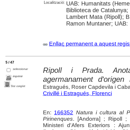
Localització:
UAB: Humanitats (Hemero
Biblioteca de Catalunya;
Lambert Mata (Ripoll); B
Ramon Muntaner; UAB: S
Enllaç permanent a aquest regis
5 / 47
Ripoll i Prada. Anota
seleccionar
imprimir
agermanament d'origen m
Estragués, Roser Capdevila i Caba
Text complet
Crivillé i Estragués, Florenci
En:
166352
Natura i cultura al 
Pirinenques
. [Andorra] ; Ripoll 
Ministeri d'Afers Exteriors : Aju