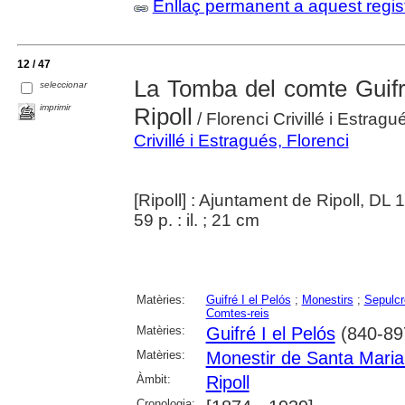
Enllaç permanent a aquest regis
12 / 47
La Tomba del comte Guifr
seleccionar
imprimir
Ripoll
/ Florenci Crivillé i Estragu
Crivillé i Estragués, Florenci
[Ripoll] : Ajuntament de Ripoll, DL 
59 p. : il. ; 21 cm
Matèries:
Guifré I el Pelós
;
Monestirs
;
Sepulcr
Comtes-reis
Matèries:
Guifré I el Pelós
(840-89
Matèries:
Monestir de Santa Maria 
Àmbit:
Ripoll
Cronologia: