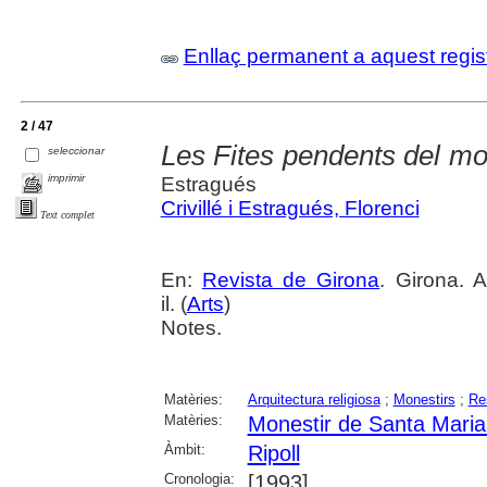
Enllaç permanent a aquest regis
2 / 47
Les Fites pendents del mon
seleccionar
imprimir
Estragués
Crivillé i Estragués, Florenci
Text complet
En:
Revista de Girona
. Girona. 
il. (
Arts
)
Notes.
Matèries:
Arquitectura religiosa
;
Monestirs
;
Re
Matèries:
Monestir de Santa Maria 
Àmbit:
Ripoll
Cronologia:
[1993]