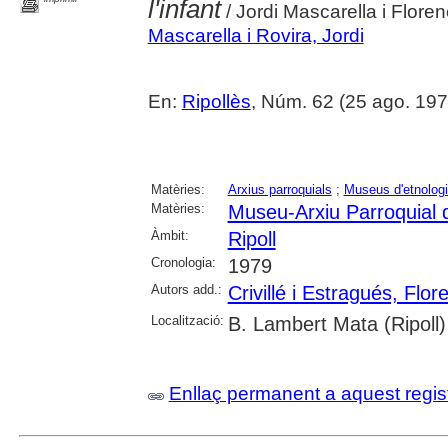
l'infant
/ Jordi Mascarella i Florenc
Mascarella i Rovira, Jordi
En:
Ripollès
, Núm. 62 (25 ago. 197
Matèries:
Arxius parroquials
;
Museus d'etnolog
Matèries:
Museu-Arxiu Parroquial d
Àmbit:
Ripoll
Cronologia:
1979
Autors add.:
Crivillé i Estragués, Flor
Localització:
B. Lambert Mata (Ripoll)
Enllaç permanent a aquest regis