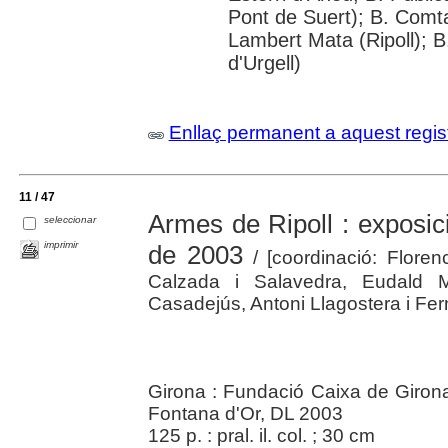
Pont de Suert); B. Comt
Lambert Mata (Ripoll); 
d'Urgell)
Enllaç permanent a aquest regis
11 / 47
Armes de Ripoll : exposici
seleccionar
imprimir
de 2003
/ [coordinació: Florenc
Calzada i Salavedra, Eudald M
Casadejús, Antoni Llagostera i Fe
Girona : Fundació Caixa de Girona
Fontana d'Or, DL 2003
125 p. : pral. il. col. ; 30 cm