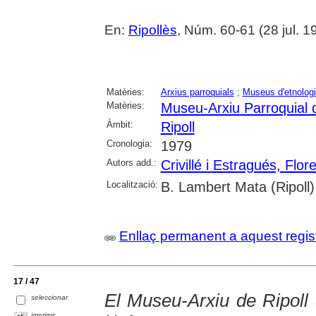
En:
Ripollès
, Núm. 60-61 (28 jul. 1
Matèries:
Arxius parroquials
;
Museus d'etnolog
Matèries:
Museu-Arxiu Parroquial d
Àmbit:
Ripoll
Cronologia:
1979
Autors add.:
Crivillé i Estragués, Flor
Localització:
B. Lambert Mata (Ripoll)
Enllaç permanent a aquest regis
17 / 47
El Museu-Arxiu de Ripoll 3
seleccionar
imprimir