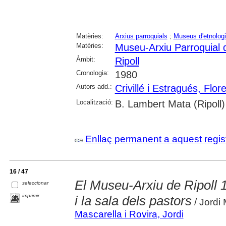
Matèries:
Arxius parroquials
;
Museus d'etnolog
Matèries:
Museu-Arxiu Parroquial d
Àmbit:
Ripoll
Cronologia:
1980
Autors add.:
Crivillé i Estragués, Flor
Localització:
B. Lambert Mata (Ripoll)
Enllaç permanent a aquest regis
16 / 47
El Museu-Arxiu de Ripoll 1 
seleccionar
imprimir
i la sala dels pastors
/ Jordi 
Mascarella i Rovira, Jordi