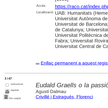
Accés:
https://raco.cat/index.p
Localització:
UAB: Humanitats (Hemer
Universitat Autònoma de
Universitat de Barcelona;
de Catalunya; Universitat
Universitat Politècnica 
Fabra; Universitat Rovira 
Universitat Central de C
Enllaç permanent a aquest regis
3 / 47
Eudald Graells o la passió
seleccionar
imprimir
Agustí Dalmau
Crivillé i Estragués, Florenci
Text complet