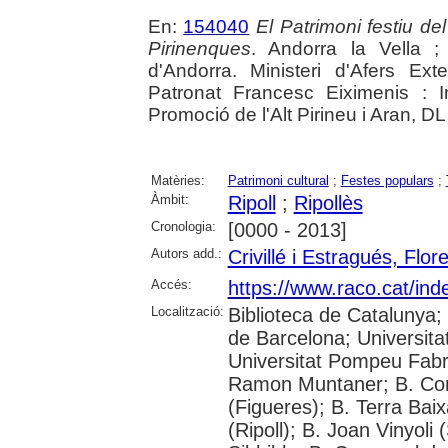
En:
154040
El Patrimoni festiu de
Pirinenques
. Andorra la Vella 
d'Andorra. Ministeri d'Afers Exte
Patronat Francesc Eiximenis : I
Promoció de l'Alt Pirineu i Aran, D
Matèries:
Patrimoni cultural
;
Festes populars
;
Àmbit:
Ripoll
;
Ripollès
Cronologia:
[0000 - 2013]
Autors add.:
Crivillé i Estragués, Flor
Accés:
https://www.raco.cat/ind
Localització:
Biblioteca de Catalunya;
de Barcelona; Universitat
Universitat Pompeu Fabra; 
Ramon Muntaner; B. Com
(Figueres); B. Terra Bai
(Ripoll); B. Joan Vinyol