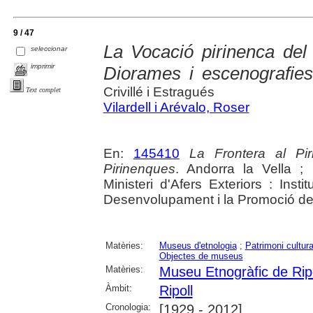
9 / 47
La Vocació pirinenca del
seleccionar
imprimir
Diorames i escenografie
Crivillé i Estragués
Text complet
Vilardell i Arévalo, Roser
En:
145410
La Frontera al Pi
Pirinenques
. Andorra la Vella ;
Ministeri d'Afers Exteriors : Instit
Desenvolupament i la Promoció de l'A
Matèries:
Museus d'etnologia
;
Patrimoni cultura
Objectes de museus
Matèries:
Museu Etnogràfic de Ripo
Àmbit:
Ripoll
Cronologia:
[1929 - 2012]