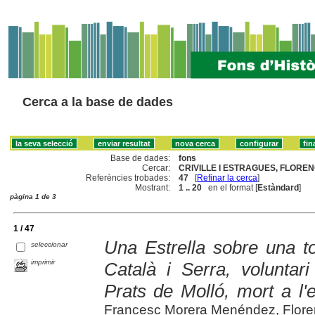
Cerca a la base de dades
Base de dades:
fons
Cercar:
CRIVILLE I ESTRAGUES, FLORENC
Referències trobades:
47
[
Refinar la cerca
]
Mostrant:
1 .. 20
en el format [
Estàndard
]
pàgina 1 de 3
1 / 47
Una Estrella sobre una t
seleccionar
imprimir
Català i Serra, voluntar
Prats de Molló, mort a l'e
Francesc Morera Menéndez, Florenc