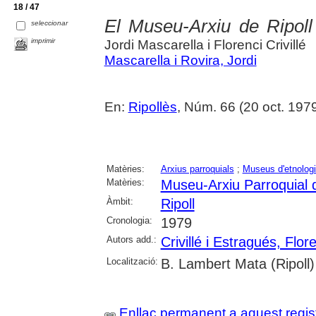
18 / 47
El Museu-Arxiu de Ripoll 6
seleccionar
imprimir
Jordi Mascarella i Florenci Crivillé
Mascarella i Rovira, Jordi
En:
Ripollès
, Núm. 66 (20 oct. 197
Matèries:
Arxius parroquials
;
Museus d'etnolog
Matèries:
Museu-Arxiu Parroquial d
Àmbit:
Ripoll
Cronologia:
1979
Autors add.:
Crivillé i Estragués, Flor
Localització:
B. Lambert Mata (Ripoll)
Enllaç permanent a aquest regis