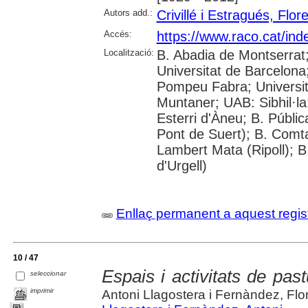
Autors add.:
Crivillé i Estragués, Flor
Accés:
https://www.raco.cat/ind
Localització:
B. Abadia de Montserrat
Universitat de Barcelona;
Pompeu Fabra; Universitat
Muntaner; UAB: Sibhil·la
Esterri d'Àneu; B. Públic
Pont de Suert); B. Comt
Lambert Mata (Ripoll); 
d'Urgell)
Enllaç permanent a aquest regis
10 / 47
Espais i activitats de pas
seleccionar
imprimir
Antoni Llagostera i Fernàndez, Flor