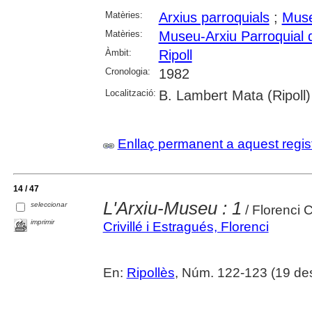
Matèries:
Arxius parroquials
;
Muse
Matèries:
Museu-Arxiu Parroquial d
Àmbit:
Ripoll
Cronologia:
1982
Localització:
B. Lambert Mata (Ripoll)
Enllaç permanent a aquest regis
14 / 47
L'Arxiu-Museu : 1
seleccionar
/ Florenci C
imprimir
Crivillé i Estragués, Florenci
En:
Ripollès
, Núm. 122-123 (19 de