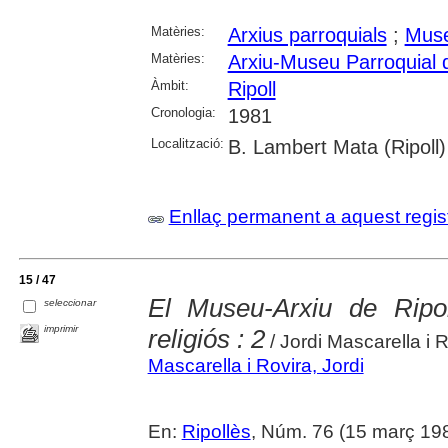
Matèries:
Arxius parroquials
;
Muse
Matèries:
Arxiu-Museu Parroquial d
Àmbit:
Ripoll
Cronologia:
1981
Localització:
B. Lambert Mata (Ripoll)
Enllaç permanent a aquest regis
15 / 47
El Museu-Arxiu de Ripol
seleccionar
imprimir
religiós : 2
/ Jordi Mascarella i 
Mascarella i Rovira, Jordi
En:
Ripollès
, Núm. 76 (15 març 19