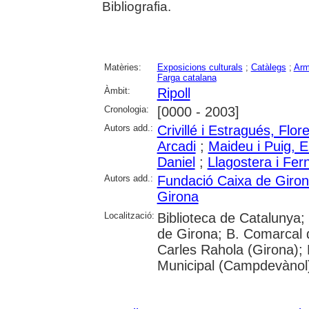
Bibliografia.
Matèries:
Exposicions culturals
;
Catàlegs
;
Ar
Farga catalana
Àmbit:
Ripoll
Cronologia:
[0000 - 2003]
Autors add.:
Crivillé i Estragués, Flor
Arcadi
;
Maideu i Puig, 
Daniel
;
Llagostera i Fer
Autors add.:
Fundació Caixa de Giro
Girona
Localització:
Biblioteca de Catalunya; 
de Girona; B. Comarcal d
Carles Rahola (Girona); 
Municipal (Campdevànol)