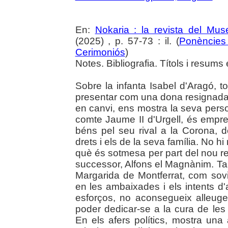
En:
Nokaria : la revista del Mu
(2025) , p. 57-73 : il. (
Ponències 
Cerimoniós
)
Notes. Bibliografia. Títols i resums 
Sobre la infanta Isabel d'Aragó, tot
presentar com una dona resignada,
en canvi, ens mostra la seva person
comte Jaume II d'Urgell, és empres
béns pel seu rival a la Corona, 
drets i els de la seva família. No hi
què és sotmesa per part del nou re
successor, Alfons el Magnànim. Ta
Margarida de Montferrat, com sovin
en les ambaixades i els intents d'a
esforços, no aconsegueix alleuge
poder dedicar-se a la cura de les 
En els afers polítics, mostra una 