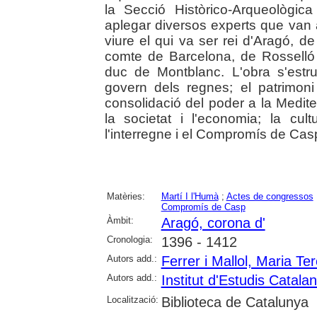
la Secció Històrico-Arqueològic
aplegar diversos experts que van a
viure el qui va ser rei d'Aragó, d
comte de Barcelona, de Rosselló i
duc de Montblanc. L'obra s'estru
govern dels regnes; el patrimoni r
consolidació del poder a la Mediterr
la societat i l'economia; la cultu
l'interregne i el Compromís de Casp
Matèries:
Martí I l'Humà
;
Actes de congressos
Compromís de Casp
Àmbit:
Aragó, corona d'
Cronologia:
1396 - 1412
Autors add.:
Ferrer i Mallol, Maria Te
Autors add.:
Institut d'Estudis Catala
Localització:
Biblioteca de Catalunya