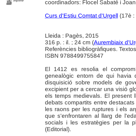
imprimir
coordinadors: Flocel Sabaté i Joan
Curs d'Estiu Comtat d'Urgell
(17è :
Lleida : Pagès, 2015
316 p. : il. ; 24 cm (
Aurembiaix d'Ur
Referències bibliogràfiques. Textos 
ISBN 9788499755847
El 1412 es resolia el compro
genealògic entorn de qui havia 
disquisició sobre models de gove
excipient per a cercar una visió glo
els temps medievals. El present lli
debats compartits entre destacats
les raons per les ruptures i els a
que s'enfrontaren al llarg de l'eda
socials i les estratègies per la p
(Editorial).