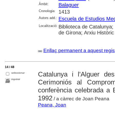
Àmbit:
Balaguer
Cronologia:
1413
Autors add.:
Escuela de Estudios Med
Localització:
Biblioteca de Catalunya;
de Girona; Arxiu Històric
Enllaç permanent a aquest regis
14 / 48
Catalunya i l'Alguer de
seleccionar
imprimir
Cerimoniós al Compro
conferència celebrada a 
1992
/ a càrrec de Joan Peana
Peana, Joan