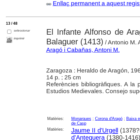
Enllaç permanent a aquest regis
13 / 48
El Infante Alfonso de Ar
seleccionar
imprimir
Balaguer (1413)
/ Antonio M. 
Aragó i Cabañas, Antoni M.
Zaragoza : Heraldo de Aragón, 19
14 p. ; 25 cm
Referències bibliogràfiques. A la 
Estudios Medievales. Consejo super
Matèries:
Monarques
;
Corona d'Aragó
;
Baixa e
de Casp
Matèries:
Jaume II d'Urgell
(1378?
d'Antequera
(1380-1416