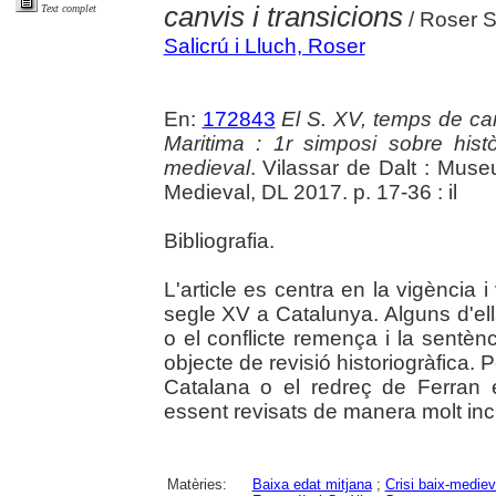
canvis i transicions
Text complet
/ Roser S
Salicrú i Lluch, Roser
En:
172843
El S. XV, temps de can
Maritima : 1r simposi sobre hist
medieval
. Vilassar de Dalt : Mus
Medieval, DL 2017. p. 17-36 : il
Bibliografia.
L'article es centra en la vigència 
segle XV a Catalunya. Alguns d'ell
o el conflicte remença i la sentèn
objecte de revisió historiogràfica. P
Catalana o el redreç de Ferran 
essent revisats de manera molt inci
Matèries:
Baixa edat mitjana
;
Crisi baix-mediev