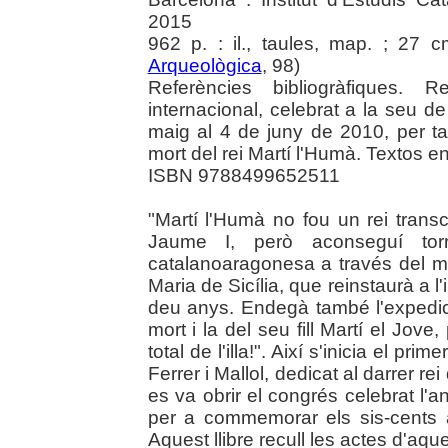
2015
962 p. : il., taules, map. ; 27 c
Arqueològica
, 98)
Referències bibliogràfiques.
internacional, celebrat a la seu de
maig al 4 de juny de 2010, per 
mort del rei Martí l'Humà. Textos en c
ISBN 9788499652511
"Martí l'Humà no fou un rei trans
Jaume I, però aconseguí torn
catalanoaragonesa a través del mat
Maria de Sicília, que reinstaurà a 
deu anys. Endegà també l'expedic
mort i la del seu fill Martí el Jov
total de l'illa!". Així s'inicia el pri
Ferrer i Mallol, dedicat al darrer re
es va obrir el congrés celebrat l'an
per a commemorar els sis-cents a
Aquest llibre recull les actes d'aqu