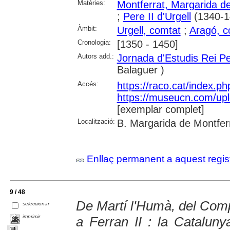
Matèries:
Montferrat, Margarida d
;
Pere II d'Urgell
(1340-1
Àmbit:
Urgell, comtat
;
Aragó, c
Cronologia:
[1350 - 1450]
Autors add.:
Jornada d'Estudis Rei P
Balaguer )
Accés:
https://raco.cat/index.ph
https://museucn.com/up
[exemplar complet]
Localització:
B. Margarida de Montfer
Enllaç permanent a aquest regis
9 / 48
De Martí l'Humà, del Com
seleccionar
imprimir
a Ferran II : la Catalun