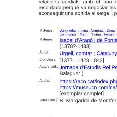
relacions cordials amb el nou 
recordada perquè va negociar els 
aconseguir una sortida al setge i, p
Matèries:
Baixa edat mitjana
;
Comtats
;
Dona
Cerimoniós
;
Martí I l'Humà
;
Ferran I
Matèries:
Isabel d'Aragó i de Fort
(1378?-1433)
Àmbit:
Urgell, comtat
;
Catalun
Cronologia:
[1377 - 1423 - 843]
Autors add.:
Jornada d'Estudis Rei P
Balaguer )
Accés:
https://raco.cat/index.p
https://museucn.com/ca/p
[exemplar complet]
Localització:
B. Margarida de Montfer