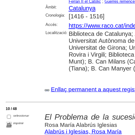
Ferran II el Catòlic
;
Guerres remence
Àmbit:
Catalunya
Cronologia:
[1416 - 1516]
Accés:
https://www.raco.cat/ind
Localització:
Biblioteca de Catalunya;
Universitat Autònoma de 
Universitat de Girona; U
Rovira i Virgili; Bibliote
Munt); B. Can Milans (C
(Tiana); B. Can Manyer (
Enllaç permanent a aquest regis
10 / 48
El Problema de la sucesió
seleccionar
imprimir
Rosa María Alabrús Iglesias
Alabrús i Iglesias, Rosa María