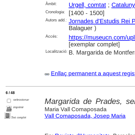
Àmbit:
Urgell, comtat
;
Catalun
Cronologia:
[1400 - 1500]
Autors add.:
Jornades d'Estudis Rei 
Balaguer )
Accés:
https://museucn.com/upl
[exemplar complet]
Localització:
B. Margarida de Montfer
Enllaç permanent a aquest regis
6 / 48
Margarida de Prades, se
seleccionar
imprimir
Maria Vall Comaposada
Vall Comaposada, Josep Maria
Text complet