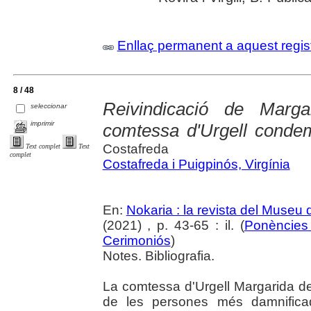
Enllaç permanent a aquest regis
8 / 48
Reivindicació de Marg
seleccionar
imprimir
comtessa d'Urgell condem
Costafreda
Text complet
Text
complet
Costafreda i Puigpinós, Virgínia
En:
Nokaria : la revista del Museu
(2021) , p. 43-65 : il. (
Ponències 
Cerimoniós
)
Notes. Bibliografia.
La comtessa d'Urgell Margarida de
de les persones més damnificad