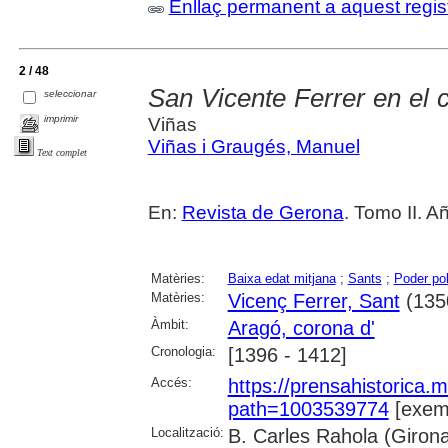
Enllaç permanent a aquest regis
2 / 48
San Vicente Ferrer en el
seleccionar
imprimir
Viñas
Viñas i Graugés, Manuel
Text complet
En:
Revista de Gerona
. Tomo II. A
Matèries:
Baixa edat mitjana
;
Sants
;
Poder pol
Matèries:
Vicenç Ferrer, Sant
(135
Àmbit:
Aragó, corona d'
Cronologia:
[1396 - 1412]
Accés:
https://prensahistorica
path=1003539774
[exemp
Localització:
B. Carles Rahola (Giron