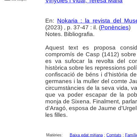
Vinyoles i Vidal, Teresa Maria
En:
Nokaria : la revista del Mu
(2023) , p. 37-47 : il. (
Ponències
)
Notes. Bibliografia.
Aquest text es proposa consid
compromís de Casp (1412) sobre 
es va sufocar la revolta del co
històrica sobre les repressions polí
confiscació de béns i d'història d
germanes i la muller del comte Jau
circumstàncies de la seva vida, va
que va poder escapar de la pobr
monja de Sixena. Finalment, parlare
d'Aragó, esposa de Jaume d'Urgell
les filles.
Matèries:
Baixa edat mitjana
;
Comtats
;
Famíli