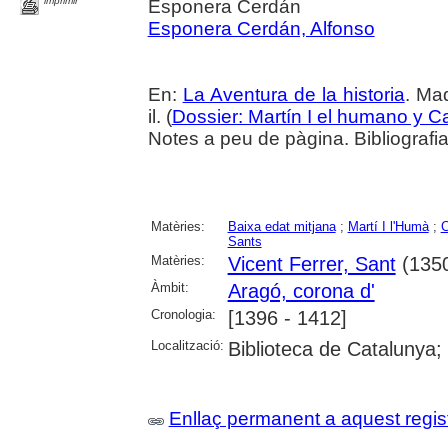
imprimir
Esponera Cerdán
Esponera Cerdán, Alfonso
En:
La Aventura de la historia
. Ma
il. (
Dossier: Martín I el humano y 
Notes a peu de pàgina. Bibliografi
Matèries:
Baixa edat mitjana
;
Martí I l'Humà
;
C
Sants
Matèries:
Vicent Ferrer, Sant
(1350
Àmbit:
Aragó, corona d'
Cronologia:
[1396 - 1412]
Localització:
Biblioteca de Catalunya;
Enllaç permanent a aquest regis