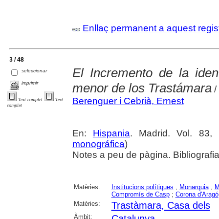
Enllaç permanent a aquest regis
3 / 48
El Incremento de la iden
seleccionar
imprimir
menor de los Trastámara
/
Berenguer i Cebrià, Ernest
Text complet
Text
complet
En:
Hispania
. Madrid. Vol. 83,
monográfica
)
Notes a peu de pàgina. Bibliografia
Matèries:
Institucions polítiques
;
Monarquia
;
M
Compromís de Casp
;
Corona d'Aragó
Matèries:
Trastàmara, Casa dels
Àmbit:
Catalunya