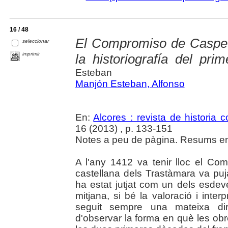
16 / 48
El Compromiso de Caspe
seleccionar
imprimir
la historiografía del pri
Esteban
Manjón Esteban, Alfonso
En:
Alcores : revista de historia
16 (2013) , p. 133-151
Notes a peu de pàgina. Resums en 
A l'any 1412 va tenir lloc el Co
castellana dels Trastàmara va puj
ha estat jutjat com un dels esdev
mitjana, si bé la valoració i inte
seguit sempre una mateixa dire
d'observar la forma en què les ob