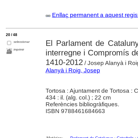
Enllaç permanent a aquest regis
20 / 48
El Parlament de Cataluny
seleccionar
imprimir
interregne i Compromís de
1410-2012
/ Josep Alanyà i Roi
Alanyà i Roig, Josep
Tortosa : Ajuntament de Tortosa : 
434 : il. (alg. col.) ; 22 cm
Referències bibliogràfiques.
ISBN 9788461684663