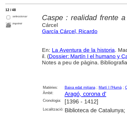
12 / 48
Caspe : realidad frente a
seleccionar
imprimir
Cárcel
García Cárcel, Ricardo
En:
La Aventura de la historia
. Ma
il. (
Dossier: Martín I el humano y 
Notes a peu de pàgina. Bibliografi
Matèries:
Baixa edat mitjana
;
Martí I l'Humà
;
C
Àmbit:
Aragó, corona d'
Cronologia:
[1396 - 1412]
Localització:
Biblioteca de Catalunya;