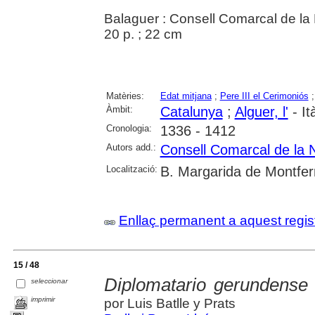
Balaguer : Consell Comarcal de l
20 p. ; 22 cm
Matèries:
Edat mitjana
;
Pere III el Cerimoniós
Àmbit:
Catalunya
;
Alguer, l'
- It
Cronologia:
1336 - 1412
Autors add.:
Consell Comarcal de la 
Localització:
B. Margarida de Montfer
Enllaç permanent a aquest regis
15 / 48
Diplomatario gerundense
seleccionar
imprimir
por Luis Batlle y Prats