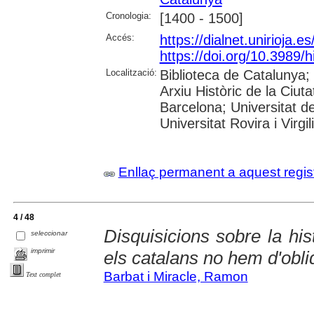
Cronologia:
[1400 - 1500]
Accés:
https://dialnet.unirioja.
https://doi.org/10.3989/
Localització:
Biblioteca de Catalunya;
Arxiu Històric de la Ciut
Barcelona; Universitat d
Universitat Rovira i Virgil
Enllaç permanent a aquest regis
4 / 48
Disquisicions sobre la his
seleccionar
imprimir
els catalans no hem d'obli
Barbat i Miracle, Ramon
Text complet