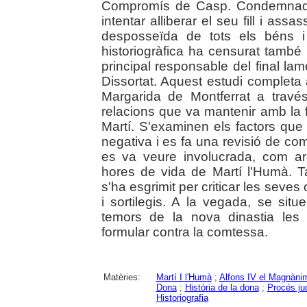
Compromís de Casp. Condemnada, 
intentar alliberar el seu fill i ass
desposseïda de tots els béns i
historiogràfica ha censurat també 
principal responsable del final lam
Dissortat. Aquest estudi completa
Margarida de Montferrat a travé
relacions que va mantenir amb la fa
Martí. S'examinen els factors que 
negativa i es fa una revisió de co
es va veure involucrada, com ar
hores de vida de Martí l'Humà. 
s'ha esgrimit per criticar les seves c
i sortilegis. A la vegada, se situ
temors de la nova dinastia le
formular contra la comtessa.
Matèries:
Martí I l'Humà
;
Alfons IV el Magnàni
Dona
;
Història de la dona
;
Procés jud
Historiografia