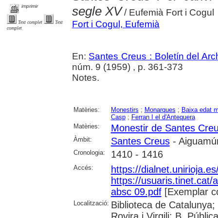
imprimir
segle XV
/ Eufemià Fort i Cogul
Fort i Cogul, Eufemià
Text complet
Text
complet
En:
Santes Creus : Boletín del Arch
núm. 9 (1959) , p. 361-373
Notes.
Matèries:
Monestirs
;
Monarques
;
Baixa edat m
Casp
;
Ferran I el d'Antequera
Matèries:
Monestir de Santes Cre
Àmbit:
Santes Creus
- Aiguamúr
Cronologia:
1410 - 1416
Accés:
https://dialnet.unirioja.
https://usuaris.tinet.cat/
absc 09.pdf
[Exemplar c
Localització:
Biblioteca de Catalunya; 
Rovira i Virgili; B. Públi