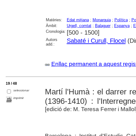
Matèries:
Edat mitjana
;
Monarquia
;
Política
;
Po
Àmbit:
Urgell, comtat
;
Balaguer
;
Espanya
;
E
Cronologia:
[500 - 1500]
Autors
Sabaté i Curull, Flocel
(Dir
add.:
Enllaç permanent a aquest regis
19 / 48
Martí l'Humà : el darrer r
seleccionar
imprimir
(1396-1410) : l'Interre
[edició de: M. Teresa Ferrer i Mallol
Barcelona : Institut d'Estudis Ca