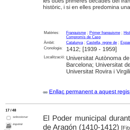
les dues primeres dècades del fra
històric, i si en elles predomina una
Matèries:
Franquisme
;
Primer franquisme
;
Hist
Compromís de Casp
Àmbit:
Catalunya
;
Castella, regne de
;
Espa
Cronologia:
1412; [1939 - 1959]
Localització:
Universitat Autònoma de 
Barcelona; Universitat d
Universitat Rovira i Virg
Enllaç permanent a aquest regis
17 / 48
El Poder municipal durant
seleccionar
imprimir
de Aragón (1410-1412)
[Fit