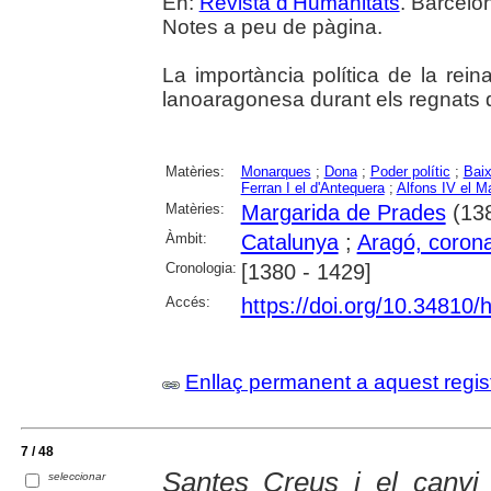
En:
Revista d'Humanitats
. Barcelo
Notes a peu de pàgina.
La importància política de la rei
lanoaragonesa durant els regnats de 
Matèries:
Monarques
;
Dona
;
Poder polític
;
Baix
Ferran I el d'Antequera
;
Alfons IV el 
Matèries:
Margarida de Prades
(13
Àmbit:
Catalunya
;
Aragó, corona
Cronologia:
[1380 - 1429]
Accés:
https://doi.org/10.34810
Enllaç permanent a aquest regis
7 / 48
Santes Creus i el canvi 
seleccionar