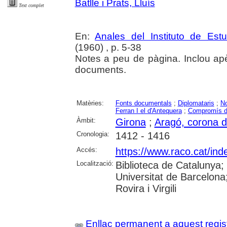
Batlle i Prats, Lluís
Text complet
En:
Anales del Instituto de Es
(1960) , p. 5-38
Notes a peu de pàgina. Inclou ap
documents.
Matèries:
Fonts documentals
;
Diplomataris
;
N
Ferran I el d'Antequera
;
Compromís d
Àmbit:
Girona
;
Aragó, corona d
Cronologia:
1412 - 1416
Accés:
https://www.raco.cat/ind
Localització:
Biblioteca de Catalunya;
Universitat de Barcelona;
Rovira i Virgili
Enllaç permanent a aquest regis