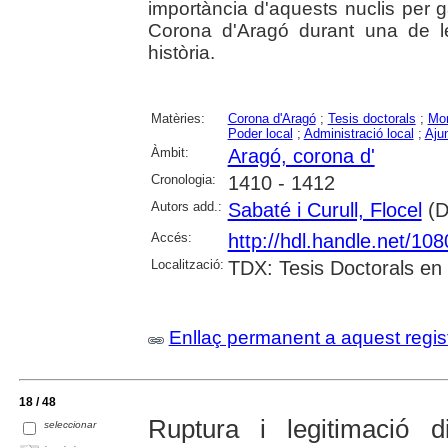
importància d'aquests nuclis per g
Corona d'Aragó durant una de l
història.
Matèries:
Corona d'Aragó
;
Tesis doctorals
;
Mo
Poder local
;
Administració local
;
Aju
Àmbit:
Aragó, corona d'
Cronologia:
1410 - 1412
Autors add.:
Sabaté i Curull, Flocel
(Di
Accés:
http://hdl.handle.net/10
Localització:
TDX: Tesis Doctorals en
Enllaç permanent a aquest regis
18 / 48
Ruptura i legitimació d
seleccionar