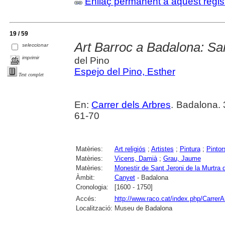
Enllaç permanent a aquest regis
19 / 59
Art Barroc a Badalona: Sa
seleccionar
imprimir
del Pino
Espejo del Pino, Esther
Text complet
En:
Carrer dels Arbres
. Badalona.
61-70
Matèries:
Art religiós
;
Artistes
;
Pintura
;
Pintor
Matèries:
Vicens, Damià
;
Grau, Jaume
Matèries:
Monestir de Sant Jeroni de la Murtra
Àmbit:
Canyet
- Badalona
Cronologia:
[1600 - 1750]
Accés:
http://www.raco.cat/index.php/CarrerA
Localització:
Museu de Badalona