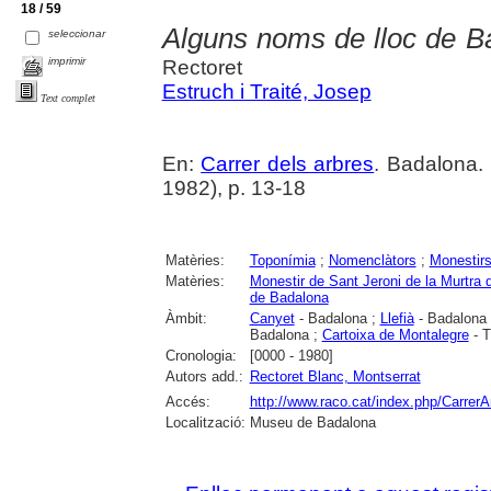
18 / 59
Alguns noms de lloc de B
seleccionar
imprimir
Rectoret
Estruch i Traité, Josep
Text complet
En:
Carrer dels arbres
. Badalona.
1982), p. 13-18
Matèries:
Toponímia
;
Nomenclàtors
;
Monestir
Matèries:
Monestir de Sant Jeroni de la Murtra
de Badalona
Àmbit:
Canyet
- Badalona ;
Llefià
- Badalona
Badalona ;
Cartoixa de Montalegre
- T
Cronologia:
[0000 - 1980]
Autors add.:
Rectoret Blanc, Montserrat
Accés:
http://www.raco.cat/index.php/CarrerA
Localització:
Museu de Badalona