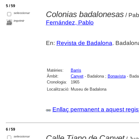
5 / 59
Colonias badalonesas
seleccionar
/ Pab
imprimir
Fernández, Pablo
En:
Revista de Badalona
. Badalon
Matèries:
Barris
Àmbit:
Canyet
- Badalona ;
Bonavista
- Bada
Cronologia:
1965
Localització:
Museu de Badalona
Enllaç permanent a aquest regis
6 / 59
Calle Tiano de Canyet
seleccionar
/ Jua