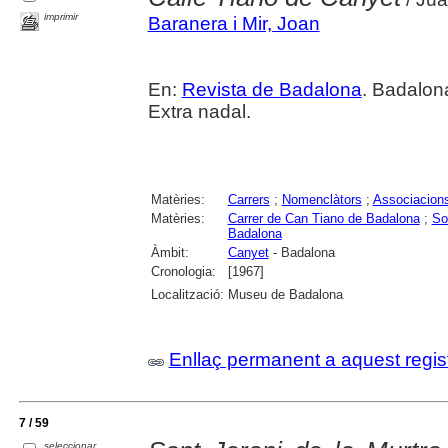
imprimir
Baranera i Mir, Joan
En:
Revista de Badalona
. Badalon
Extra nadal.
Matèries:
Carrers
;
Nomenclàtors
;
Associacions
Matèries:
Carrer de Can Tiano de Badalona
;
So
Badalona
Àmbit:
Canyet
- Badalona
Cronologia:
[1967]
Localització:
Museu de Badalona
Enllaç permanent a aquest regis
7 / 59
seleccionar