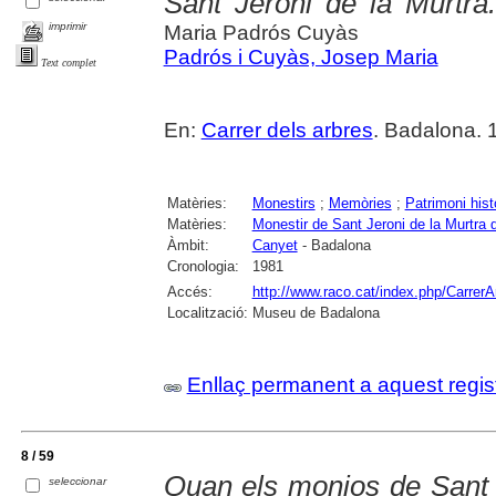
Sant Jeroni de la Murtra. 
imprimir
Maria Padrós Cuyàs
Padrós i Cuyàs, Josep Maria
Text complet
En:
Carrer dels arbres
. Badalona. 
Matèries:
Monestirs
;
Memòries
;
Patrimoni histò
Matèries:
Monestir de Sant Jeroni de la Murtra
Àmbit:
Canyet
- Badalona
Cronologia:
1981
Accés:
http://www.raco.cat/index.php/CarrerA
Localització:
Museu de Badalona
Enllaç permanent a aquest regis
8 / 59
Quan els monjos de Sant 
seleccionar