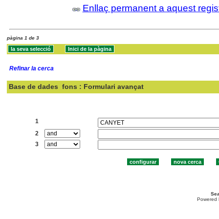
Enllaç permanent a aquest regis
pàgina 1 de 3
Refinar la cerca
Base de dades
fons : Formulari avançat
Cercar:
1
2
3
Sea
Powered