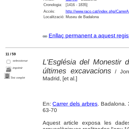
Cronologia:
[1416 - 1835]
Accés:
http://www.raco.cat/index.php/CarrerA
Localització:
Museu de Badalona
Enllaç permanent a aquest regis
11 / 59
L'Església del Monestir 
seleccionar
imprimir
últimes excavacions
/ Jord
Madrid, [et al.]
Text complet
En:
Carrer dels arbres
. Badalona.
63-70
Aquest article exposa les dade