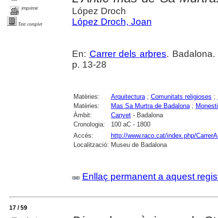
imprimir
López Droch
López Droch, Joan
Text complet
En:
Carrer dels arbres
. Badalona.
p. 13-28
Matèries:
Arquitectura
;
Comunitats religioses
;
Matèries:
Mas Sa Murtra de Badalona
;
Monesti
Àmbit:
Canyet
- Badalona
Cronologia:
100 aC - 1800
Accés:
http://www.raco.cat/index.php/CarrerA
Localització:
Museu de Badalona
Enllaç permanent a aquest regis
17 / 59