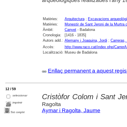
arqueològiques realitzades l'any 1
Matèries:
Arquitectura
;
Excavacions arqueològ
Matèries:
Monestir de Sant Jeroni de la Murtra
Àmbit:
Canyet
- Badalona
Cronologia:
[1416 - 1835]
Autors add.:
Alemany i Joaquina, Jordi
;
Carreras, 
Accés:
http://www.raco.cat/index.php/CarrerA
Localització:
Museu de Badalona
Enllaç permanent a aquest regis
12 / 59
Cristòfor Colom i Sant Je
seleccionar
imprimir
Ragolta
Aymar i Ragolta, Jaume
Text complet