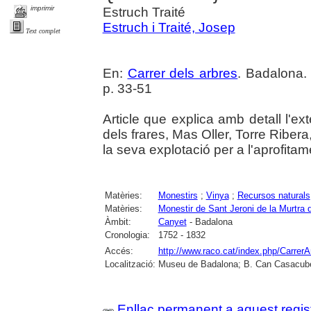
imprimir
Estruch Traité
Estruch i Traité, Josep
Text complet
En:
Carrer dels arbres
. Badalona.
p. 33-51
Article que explica amb detall l'ex
dels frares, Mas Oller, Torre Ribera,
la seva explotació per a l'aprofitam
Matèries:
Monestirs
;
Vinya
;
Recursos naturals
Matèries:
Monestir de Sant Jeroni de la Murtra
Àmbit:
Canyet
- Badalona
Cronologia:
1752 - 1832
Accés:
http://www.raco.cat/index.php/CarrerA
Localització:
Museu de Badalona; B. Can Casacube
Enllaç permanent a aquest regis