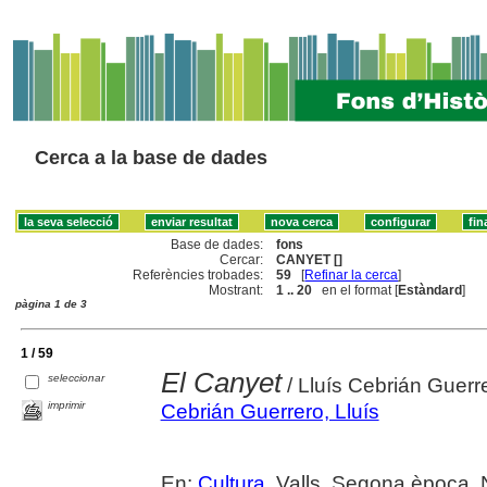
Cerca a la base de dades
Base de dades:
fons
Cercar:
CANYET []
Referències trobades:
59
[
Refinar la cerca
]
Mostrant:
1 .. 20
en el format [
Estàndard
]
pàgina 1 de 3
1 / 59
El Canyet
seleccionar
/ Lluís Cebrián Guerr
imprimir
Cebrián Guerrero, Lluís
En:
Cultura
. Valls. Segona època, 