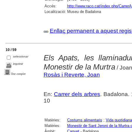
Accés:
http://www.raco.cat/index.php/CarrerA
Localització:
Museu de Badalona
Enllaç permanent a aquest regis
10 / 59
Els Apats, les llaminadu
seleccionar
imprimir
Monestir de la Murtra
/ Joan
Rosàs i Reverte, Joan
Text complet
En:
Carrer dels arbres
. Badalona. 
10
Matèries:
Costums alimentaris
;
Vida quotidiana
Matèries:
Monestir de Sant Jeroni de la Murtra
Àmbit:
Canyet
- Badalona