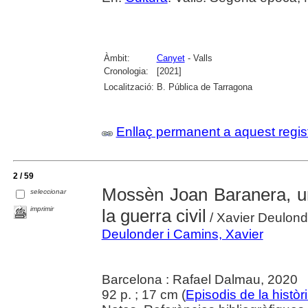
Àmbit:
Canyet
- Valls
Cronologia:
[2021]
Localització:
B. Pública de Tarragona
Enllaç permanent a aquest regis
2 / 59
Mossèn Joan Baranera, un
seleccionar
imprimir
la guerra civil
/ Xavier Deulond
Deulonder i Camins, Xavier
Barcelona : Rafael Dalmau, 2020
92 p. ; 17 cm (
Episodis de la històr