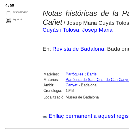
4 / 59
Notas históricas de la P
seleccionar
imprimir
Cañet
/ Josep Maria Cuyàs Tolo
Cuyàs i Tolosa, Josep Maria
En:
Revista de Badalona
. Badalon
Matèries:
Parròquies
;
Barris
Matèries:
Parròquia de Sant Crist de Can Cany
Àmbit:
Canyet
- Badalona
Cronologia:
1948
Localització:
Museu de Badalona
Enllaç permanent a aquest regis