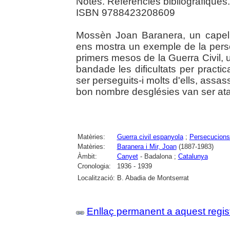
Notes. Referències bibliogràfiques.
ISBN 9788423208609
Mossèn Joan Baranera, un capell
ens mostra un exemple de la perse
primers mesos de la Guerra Civil,
bandade les dificultats per practica
ser perseguits-i molts d'ells, assass
bon nombre desglésies van ser atac
Matèries:
Guerra civil espanyola
;
Persecucions 
Matèries:
Baranera i Mir, Joan
(1887-1983)
Àmbit:
Canyet
- Badalona ;
Catalunya
Cronologia:
1936 - 1939
Localització:
B. Abadia de Montserrat
Enllaç permanent a aquest regis