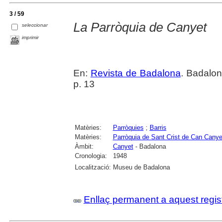
3 / 59
La Parròquia de Canyet
seleccionar
imprimir
En:
Revista de Badalona
. Badalo
p. 13
Matèries:
Parròquies
;
Barris
Matèries:
Parròquia de Sant Crist de Can Cany
Àmbit:
Canyet
- Badalona
Cronologia:
1948
Localització:
Museu de Badalona
Enllaç permanent a aquest regis