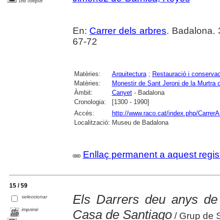
Text complet
En:
Carrer dels arbres
. Badalona.
67-72
Matèries:
Arquitectura
;
Restauració i conservac
Matèries:
Monestir de Sant Jeroni de la Murtra
Àmbit:
Canyet
- Badalona
Cronologia:
[1300 - 1990]
Accés:
http://www.raco.cat/index.php/CarrerA
Localització:
Museu de Badalona
Enllaç permanent a aquest regis
15 / 59
Els Darrers deu anys de 
seleccionar
imprimir
Casa de Santiago
/ Grup de S