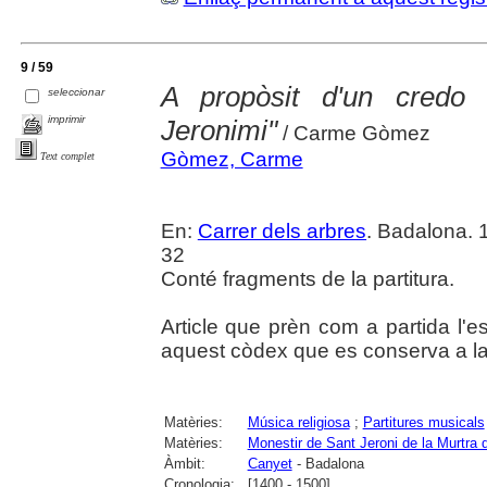
9 / 59
A propòsit d'un credo p
seleccionar
imprimir
Jeronimi"
/ Carme Gòmez
Gòmez, Carme
Text complet
En:
Carrer dels arbres
. Badalona. 
32
Conté fragments de la partitura.
Article que prèn com a partida l'e
aquest còdex que es conserva a la
Matèries:
Música religiosa
;
Partitures musicals
Matèries:
Monestir de Sant Jeroni de la Murtra
Àmbit:
Canyet
- Badalona
Cronologia:
[1400 - 1500]