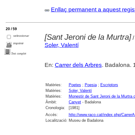
Enllaç permanent a aquest regis
20 / 59
[Sant Jeroni de la Murtra]
seleccionar
/
imprimir
Soler, Valentí
Text complet
En:
Carrer dels Arbres
. Badalona. 
Matèries:
Poetes
;
Poesia
;
Escriptors
Matèries:
Soler, Valentí
Matèries:
Monestir de Sant Jeroni de la Murtra
Àmbit:
Canyet
- Badalona
Cronologia:
[1981]
Accés:
http://www.raco.cat/index.php/CarrerA
Localització:
Museu de Badalona