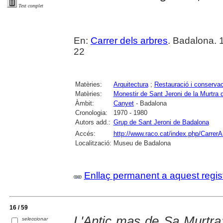
Text complet
En:
Carrer dels arbres
. Badalona. 
22
Matèries:
Arquitectura
;
Restauració i conservac
Matèries:
Monestir de Sant Jeroni de la Murtra
Àmbit:
Canyet
- Badalona
Cronologia:
1970 - 1980
Autors add.:
Grup de Sant Jeroni de Badalona
Accés:
http://www.raco.cat/index.php/CarrerA
Localització:
Museu de Badalona
Enllaç permanent a aquest regis
16 / 59
L'Antic mas de Sa Murtra:
seleccionar