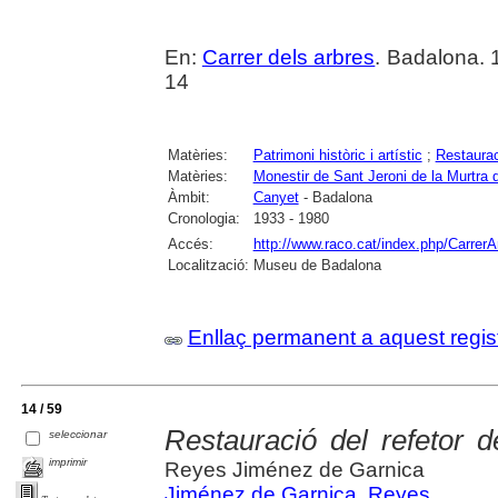
En:
Carrer dels arbres
. Badalona. 
14
Matèries:
Patrimoni històric i artístic
;
Restaurac
Matèries:
Monestir de Sant Jeroni de la Murtra
Àmbit:
Canyet
- Badalona
Cronologia:
1933 - 1980
Accés:
http://www.raco.cat/index.php/CarrerA
Localització:
Museu de Badalona
Enllaç permanent a aquest regis
14 / 59
Restauració del refetor 
seleccionar
imprimir
Reyes Jiménez de Garnica
Jiménez de Garnica, Reyes