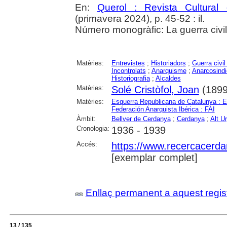
En:
Querol : Revista Cultural
(primavera 2024), p. 45-52 : il.
Número monogràfic: La guerra civil
Matèries:
Entrevistes
;
Historiadors
;
Guerra civi
Incontrolats
;
Anarquisme
;
Anarcosindi
Historiografia
;
Alcaldes
Matèries:
Solé Cristòfol, Joan
(1899
Matèries:
Esquerra Republicana de Catalunya : 
Federación Anarquista Ibérica : FAI
Àmbit:
Bellver de Cerdanya
;
Cerdanya
;
Alt Ur
Cronologia:
1936 - 1939
Accés:
https://www.recercacerdan
[exemplar complet]
Enllaç permanent a aquest regis
13 / 135