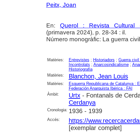
Peitx, Joan
En:
Querol : Revista Cultural
(primavera 2024), p. 28-34 : il.
Número monogràfic: La guerra civil
Matèries:
Entrevistes
;
Historiadors
;
Guerra civi
Incontrolats
;
Anarcosindicalisme
;
Ana
Historiografia
Matèries:
Blanchon, Jean Louis
Matèries:
Esquerra Republicana de Catalunya : 
Federación Anarquista Ibérica : FAI
Àmbit:
Urtx
- Fontanals de Cerd
Cerdanya
Cronologia:
1936 - 1939
Accés:
https://www.recercacerdan
[exemplar complet]