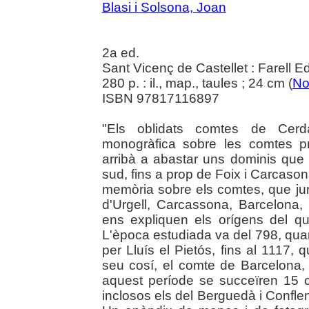
Blasi i Solsona, Joan
2a ed.
Sant Vicenç de Castellet : Farell E
280 p. : il., map., taules ; 24 cm (
No
ISBN 97817116897
"Els oblidats comtes de Cerda
monogràfica sobre les comtes p
arribà a abastar uns dominis que
sud, fins a prop de Foix i Carcasona
memòria sobre els comtes, que j
d'Urgell, Carcassona, Barcelona,
ens expliquen els orígens del q
L'època estudiada va del 798, quan
per Lluís el Pietós, fins al 1117,
seu cosí, el comte de Barcelona,
aquest període se succeïren 15 
inclosos els del Berguedà i Confle