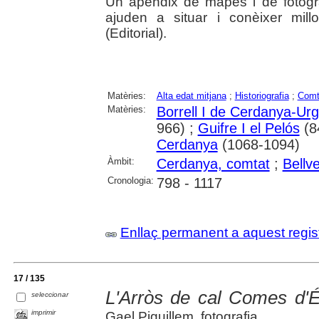
Un apèndix de mapes i de fotogr
ajuden a situar i conèixer mill
(Editorial).
Matèries:
Alta edat mitjana
;
Historiografia
;
Comt
Matèries:
Borrell I de Cerdanya-Urg
966) ;
Guifre I el Pelós
(8
Cerdanya
(1068-1094)
Àmbit:
Cerdanya, comtat
;
Bellv
Cronologia:
798 - 1117
Enllaç permanent a aquest regis
17 / 135
L'Arròs de cal Comes d'É
seleccionar
imprimir
Gael Piguillem, fotografia