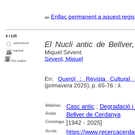
Enllaç permanent a aquest regis
5 / 135
El Nucli antic de Bellve
seleccionar
imprimir
Miquel Sirvent
Sirvent, Miquel
Text complet
En:
Querol : Revista Cultural
(primavera 2025), p. 65-76 : il.
Matèries:
Casc antic
;
Degradació i
Àmbit:
Bellver de Cerdanya
Cronologia:
[1942 - 2025]
Accés:
https://www.recercacerdan