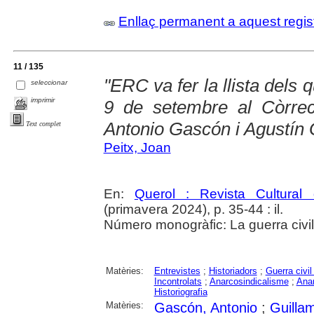
Enllaç permanent a aquest regis
11 / 135
"ERC va fer la llista dels 
seleccionar
imprimir
9 de setembre al Còrrec
Antonio Gascón i Agustín
Text complet
Peitx, Joan
En:
Querol : Revista Cultural
(primavera 2024), p. 35-44 : il.
Número monogràfic: La guerra civil
Matèries:
Entrevistes
;
Historiadors
;
Guerra civi
Incontrolats
;
Anarcosindicalisme
;
Ana
Historiografia
Matèries:
Gascón, Antonio
;
Guilla