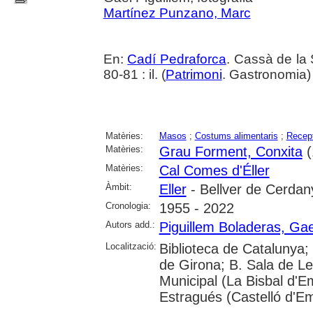
Martínez Punzano, Marc
En:
Cadí Pedraforca
. Cassà de la 
80-81 : il. (
Patrimoni
. Gastronomia
Matèries:
Masos
;
Costums alimentaris
;
Recept
Matèries:
Grau Forment, Conxita
(
Matèries:
Cal Comes d'Éller
Àmbit:
Eller
- Bellver de Cerdan
Cronologia:
1955 - 2022
Autors add.:
Piguillem Boladeras, Gae
Localització:
Biblioteca de Catalunya; 
de Girona; B. Sala de Le
Municipal (La Bisbal d'
Estragués (Castelló d'E