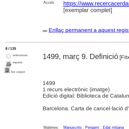
Accés:
https://www.recercacerdan
[exemplar complet]
Enllaç permanent a aquest regis
8 / 135
1499, març 9. Definició
seleccionar
[Fit
imprimir
Text complet
1499
1 recurs electrònic (imatge)
Edició digital: Biblioteca de Catalu
Barcelona. Carta de cancel·lació d'
Matèries:
Manuscrits
;
Pergamí
;
Edat mitjana