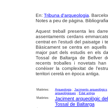
En:
Tribuna d'arqueologia
. Barcelo
Notes a peu de pàgina. Bibliografia
Aquest treball presenta les darr
assentaments cerdans emmarcats 
centrat en l'estudi del paisatge i 
Bàsicament se centra en aquells
major part dels estudis en els dar
Tossal de Baltarga de Bellver 
recents troballes i novetats h
conèixer la complexitat de l'estru
territori ceretà en època antiga.
Matèries:
Arqueologia
;
Jaciments arqueològics
arqueològiques
;
Edat antiga
Matèries:
Jaciment arqueològic del 
Tossal de Baltarga