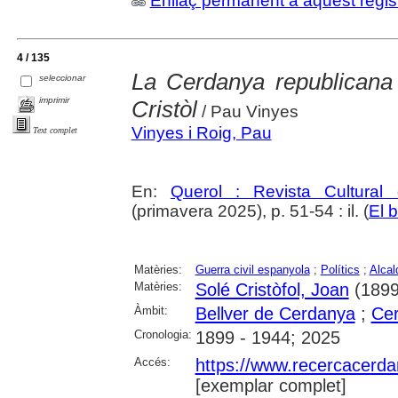
Enllaç permanent a aquest regis
4 / 135
La Cerdanya republicana i
seleccionar
imprimir
Cristòl
/ Pau Vinyes
Vinyes i Roig, Pau
Text complet
En:
Querol : Revista Cultural
(primavera 2025), p. 51-54 : il. (
El b
Matèries:
Guerra civil espanyola
;
Polítics
;
Alcal
Matèries:
Solé Cristòfol, Joan
(1899
Àmbit:
Bellver de Cerdanya
;
Ce
Cronologia:
1899 - 1944; 2025
Accés:
https://www.recercacerdan
[exemplar complet]