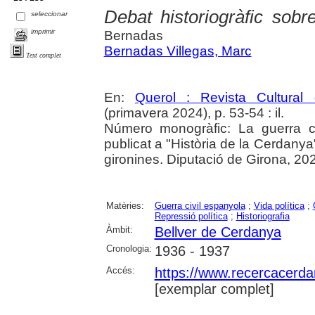
Debat historiogràfic sobr
seleccionar
imprimir
Bernadas
Bernadas Villegas, Marc
Text complet
En:
Querol : Revista Cultural
(primavera 2024), p. 53-54 : il.
Número monogràfic: La guerra ci
publicat a "Història de la Cerdanya
gironines. Diputació de Girona, 20
Matèries:
Guerra civil espanyola
;
Vida política
;
Repressió política
;
Historiografia
Àmbit:
Bellver de Cerdanya
Cronologia:
1936 - 1937
Accés:
https://www.recercacerdan
[exemplar complet]