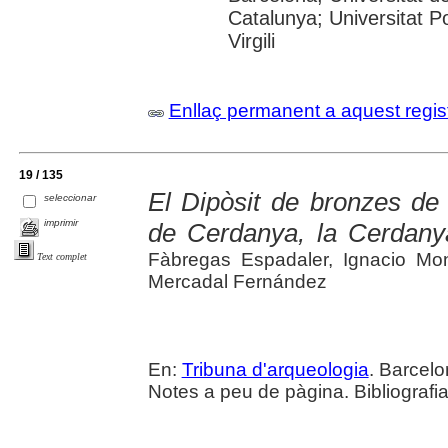
Catalunya; Universitat P
Virgili
Enllaç permanent a aquest regis
19 / 135
El Dipòsit de bronzes de
seleccionar
imprimir
de Cerdanya, la Cerdany
Fàbregas Espadaler, Ignacio Mon
Text complet
Mercadal Fernández
En:
Tribuna d'arqueologia
. Barcelo
Notes a peu de pàgina. Bibliografia