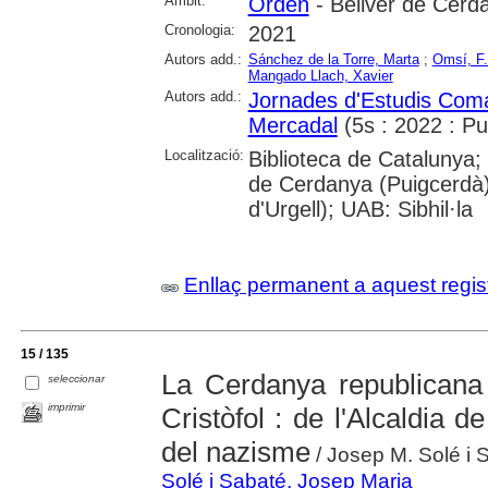
Àmbit:
Ordèn
- Bellver de Cerd
Cronologia:
2021
Autors add.:
Sánchez de la Torre, Marta
;
Omsí, F.
Mangado Llach, Xavier
Autors add.:
Jornades d'Estudis Coma
Mercadal
(5s : 2022 : Pu
Localització:
Biblioteca de Catalunya
de Cerdanya (Puigcerdà)
d'Urgell); UAB: Sibhil·la
Enllaç permanent a aquest regis
15 / 135
La Cerdanya republicana 
seleccionar
imprimir
Cristòfol : de l'Alcaldia de
del nazisme
/ Josep M. Solé i 
Solé i Sabaté, Josep Maria