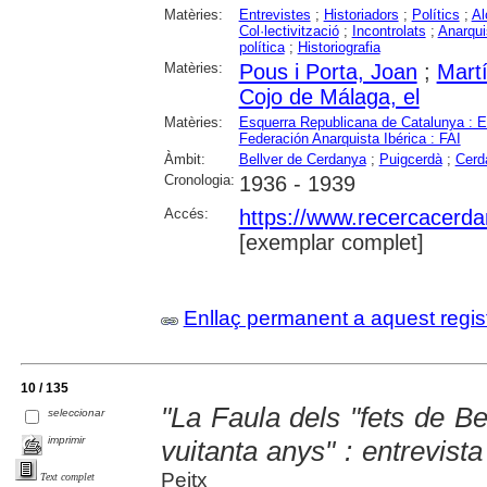
Matèries:
Entrevistes
;
Historiadors
;
Polítics
;
Al
Col·lectivització
;
Incontrolats
;
Anarqu
política
;
Historiografia
Matèries:
Pous i Porta, Joan
;
Mart
Cojo de Málaga, el
Matèries:
Esquerra Republicana de Catalunya : 
Federación Anarquista Ibérica : FAI
Àmbit:
Bellver de Cerdanya
;
Puigcerdà
;
Cerd
Cronologia:
1936 - 1939
Accés:
https://www.recercacerdan
[exemplar complet]
Enllaç permanent a aquest regis
10 / 135
"La Faula dels "fets de B
seleccionar
imprimir
vuitanta anys" : entrevis
Peitx
Text complet