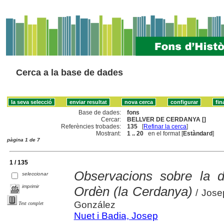
Cerca a la base de dades
Base de dades:
fons
Cercar:
BELLVER DE CERDANYA []
Referències trobades:
135
[
Refinar la cerca
]
Mostrant:
1 .. 20
en el format [
Estàndard
]
pàgina 1 de 7
1 / 135
Observacions sobre la 
seleccionar
imprimir
Ordèn (la Cerdanya)
/ Jose
González
Text complet
Nuet i Badia, Josep