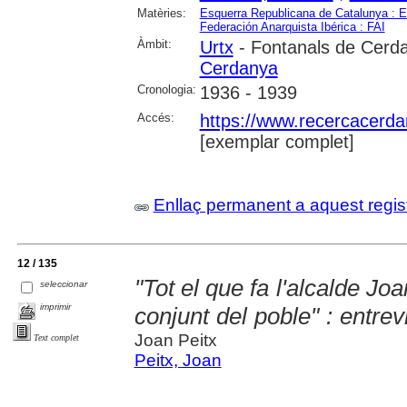
Matèries:
Esquerra Republicana de Catalunya : 
Federación Anarquista Ibérica : FAI
Àmbit:
Urtx
- Fontanals de Cerd
Cerdanya
Cronologia:
1936 - 1939
Accés:
https://www.recercacerdan
[exemplar complet]
Enllaç permanent a aquest regis
12 / 135
"Tot el que fa l'alcalde Jo
seleccionar
imprimir
conjunt del poble" : entre
Joan Peitx
Text complet
Peitx, Joan