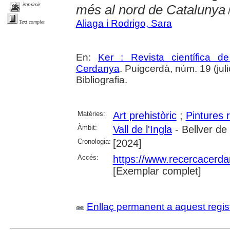
imprimir
més al nord de Catalunya
/
Aliaga i Rodrigo, Sara
Text complet
En:
Ker : Revista científica 
Cerdanya
. Puigcerdà, núm. 19 (julio
Bibliografia.
Matèries:
Art prehistòric
;
Pintures 
Àmbit:
Vall de l'Ingla
- Bellver d
Cronologia:
[2024]
Accés:
https://www.recercacerdan
[Exemplar complet]
Enllaç permanent a aquest regis