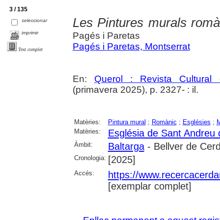
3 / 135
Les Pintures murals romà
seleccionar
imprimir
Pagés i Paretas
Pagés i Paretas, Montserrat
Text complet
En:
Querol : Revista Cultural
(primavera 2025), p. 2327- : il.
Matèries:
Pintura mural
;
Romànic
;
Esglésies
;
M
Matèries:
Església de Sant Andreu 
Àmbit:
Baltarga
- Bellver de Cer
Cronologia:
[2025]
Accés:
https://www.recercacerdan
[exemplar complet]