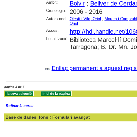
Àmbit:
Bolvir
;
Bellver de Cerda
Cronologia:
2006 - 2016
Autors add.:
Olesti i Vila, Oriol
;
Morera i Camprubí
Oriol
Accés:
http://hdl.handle.net/10
Localització:
Biblioteca Marcel·lí Dom
Tarragona; B. Dr. Mn. J
Enllaç permanent a aquest regis
pàgina 1 de 7
Refinar la cerca
Base de dades
fons : Formulari avançat
Cercar: