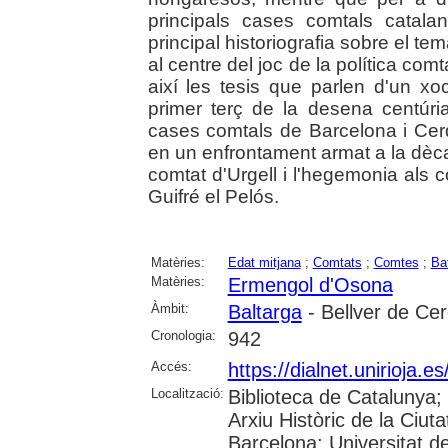
principals cases comtals catala
principal historiografia sobre el te
al centre del joc de la política com
així les tesis que parlen d'un x
primer terç de la desena centúri
cases comtals de Barcelona i Cer
en un enfrontament armat a la dèca
comtat d'Urgell i l'hegemonia als co
Guifré el Pelós.
Matèries:
Edat mitjana
;
Comtats
;
Comtes
;
Ba
Matèries:
Ermengol d'Osona
Àmbit:
Baltarga
- Bellver de Ce
Cronologia:
942
Accés:
https://dialnet.unirioja.
Localització:
Biblioteca de Catalunya;
Arxiu Històric de la Ciut
Barcelona; Universitat de