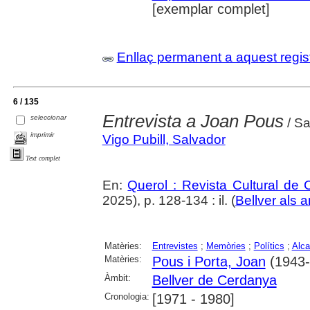
[exemplar complet]
Enllaç permanent a aquest regis
6 / 135
Entrevista a Joan Pous
seleccionar
/ Sa
imprimir
Vigo Pubill, Salvador
Text complet
En:
Querol : Revista Cultural de
2025), p. 128-134 : il. (
Bellver als 
Matèries:
Entrevistes
;
Memòries
;
Polítics
;
Alca
Matèries:
Pous i Porta, Joan
(1943-.
Àmbit:
Bellver de Cerdanya
Cronologia:
[1971 - 1980]