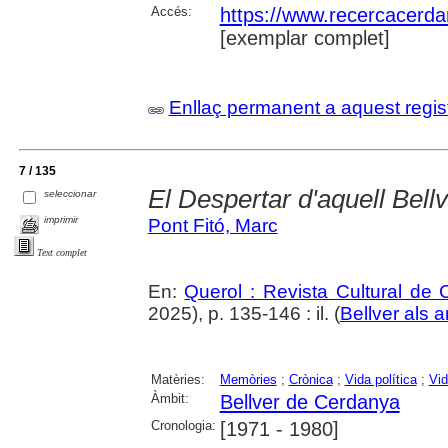
Accés:
https://www.recercacerdan
[exemplar complet]
Enllaç permanent a aquest regis
7 / 135
El Despertar d'aquell Bell
seleccionar
imprimir
Pont Fitó, Marc
Text complet
En:
Querol : Revista Cultural de
2025), p. 135-146 : il. (
Bellver als 
Matèries:
Memòries
;
Crònica
;
Vida política
;
Vid
Àmbit:
Bellver de Cerdanya
Cronologia:
[1971 - 1980]