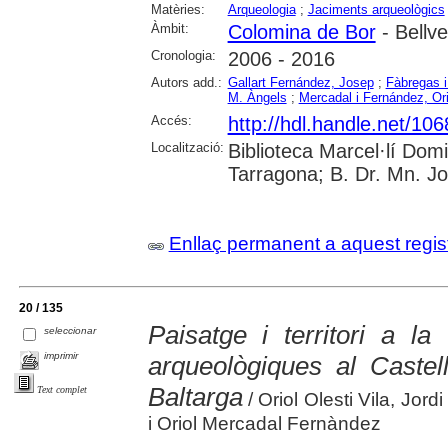
Matèries:
Arqueologia
;
Jaciments arqueològics
Àmbit:
Colomina de Bor
- Bellv
Cronologia:
2006 - 2016
Autors add.:
Gallart Fernández, Josep
;
Fàbregas i
M. Àngels
;
Mercadal i Fernández, Ori
Accés:
http://hdl.handle.net/10
Localització:
Biblioteca Marcel·lí Dom
Tarragona; B. Dr. Mn. J
Enllaç permanent a aquest regis
20 / 135
Paisatge i territori a l
seleccionar
imprimir
arqueològiques al Castel
Baltarga
Text complet
/ Oriol Olesti Vila, Jo
i Oriol Mercadal Fernàndez