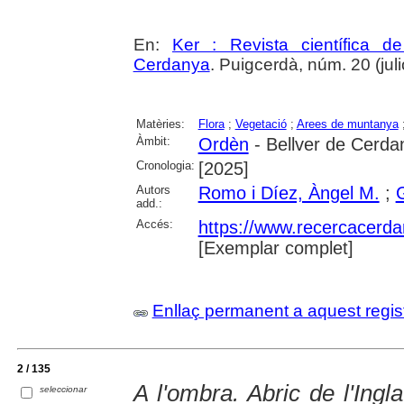
En:
Ker : Revista científica 
Cerdanya
. Puigcerdà, núm. 20 (julio
Matèries:
Flora
;
Vegetació
;
Arees de muntanya
Àmbit:
Ordèn
- Bellver de Cerda
Cronologia:
[2025]
Autors
Romo i Díez, Àngel M.
;
add.:
Accés:
https://www.recercacerdan
[Exemplar complet]
Enllaç permanent a aquest regis
2 / 135
A l'ombra. Abric de l'Ingl
seleccionar