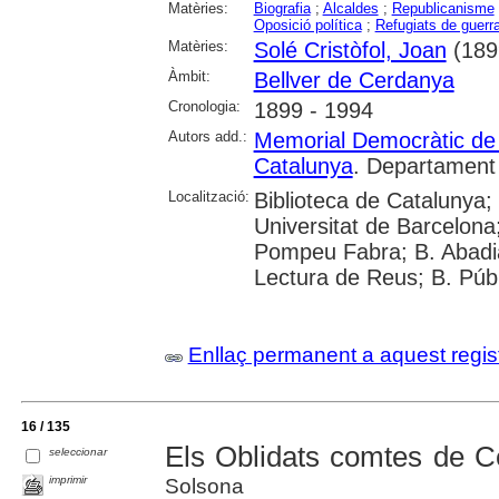
Matèries:
Biografia
;
Alcaldes
;
Republicanisme
Oposició política
;
Refugiats de guerr
Matèries:
Solé Cristòfol, Joan
(189
Àmbit:
Bellver de Cerdanya
Cronologia:
1899 - 1994
Autors add.:
Memorial Democràtic de
Catalunya
. Departament 
Localització:
Biblioteca de Catalunya;
Universitat de Barcelona;
Pompeu Fabra; B. Abadia
Lectura de Reus; B. Púb
Enllaç permanent a aquest regis
16 / 135
Els Oblidats comtes de C
seleccionar
imprimir
Solsona