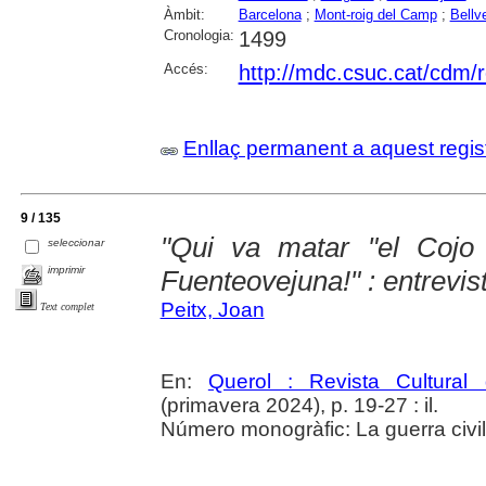
Àmbit:
Barcelona
;
Mont-roig del Camp
;
Bellv
Cronologia:
1499
Accés:
http://mdc.csuc.cat/cdm/r
Enllaç permanent a aquest regis
9 / 135
"Qui va matar "el Cojo
seleccionar
imprimir
Fuenteovejuna!" : entrevi
Peitx, Joan
Text complet
En:
Querol : Revista Cultural
(primavera 2024), p. 19-27 : il.
Número monogràfic: La guerra civil