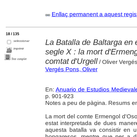
Enllaç permanent a aquest regis
18 / 135
La Batalla de Baltarga en e
seleccionar
imprimir
segle X : la mort d'Ermeng
comtat d'Urgell
Text complet
/ Oliver Vergé
Vergés Pons, Oliver
En:
Anuario de Estudios Medieval
p. 901-923
Notes a peu de pàgina. Resums en 
La mort del comte Ermengol d'Oson
estat interpretada de dues maner
aquesta batalla va consistir en
hongaresos, mentre que per a d'