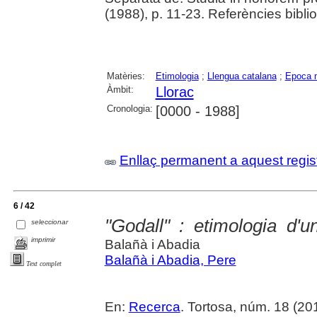
(1988), p. 11-23. Referències bibli
Matèries:
Etimologia
;
Llengua catalana
;
Epoca 
Àmbit:
Llorac
Cronologia:
[0000 - 1988]
Enllaç permanent a aquest regis
6 / 42
"Godall" : etimologia d'
seleccionar
imprimir
Balañà i Abadia
Balañà i Abadia, Pere
Text complet
En:
Recerca
. Tortosa, núm. 18 (20