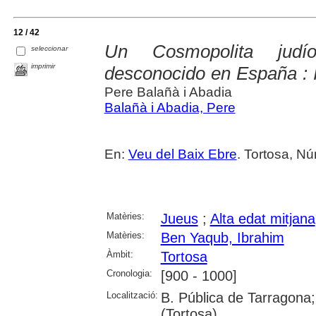
12 / 42
Un Cosmopolita judío
seleccionar
imprimir
desconocido en España : 
Pere Balañà i Abadia
Balañà i Abadia, Pere
En:
Veu del Baix Ebre
. Tortosa, Nú
Matèries:
Jueus
;
Alta edat mitjana
Matèries:
Ben Yaqub, Ibrahim
Àmbit:
Tortosa
Cronologia:
[900 - 1000]
Localització:
B. Pública de Tarragona;
(Tortosa)