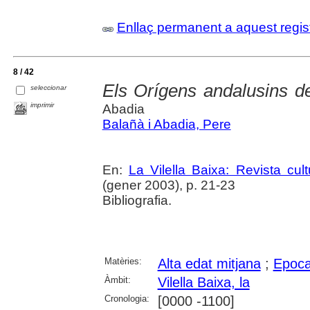
Enllaç permanent a aquest regis
8 / 42
Els Orígens andalusins de
seleccionar
imprimir
Abadia
Balañà i Abadia, Pere
En:
La Vilella Baixa: Revista cult
(gener 2003), p. 21-23
Bibliografia.
Matèries:
Alta edat mitjana
;
Epoc
Àmbit:
Vilella Baixa, la
Cronologia:
[0000 -1100]