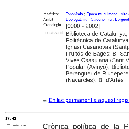
Matèries:
Toponímia
;
Epoca musulmana
;
Alta 
Àmbit:
Llobregat, riu
;
Cardener, riu
;
Bergued
Cronologia:
[0000 - 2002]
Localització:
Biblioteca de Catalunya; 
Politècnica de Catalunya
Ignasi Casanovas (Santpe
Fruitós de Bages; B. Sant
Vives Casajuana (Sant Vi
Popular (Avinyó); Bibliot
Berenguer de Riudeperes 
(Navarcles); B. d'Artès
Enllaç permanent a aquest regis
17 / 42
Crònica política de la P
seleccionar