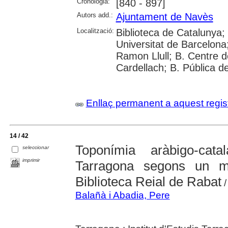
Cronologia:
[840 - 897]
Autors add.:
Ajuntament de Navès
Localització:
Biblioteca de Catalunya;
Universitat de Barcelona;
Ramon Llull; B. Centre 
Cardellach; B. Pública d
Enllaç permanent a aquest regis
14 / 42
Toponímia aràbigo-cat
seleccionar
imprimir
Tarragona segons un ma
Biblioteca Reial de Rabat
/
Balañà i Abadia, Pere