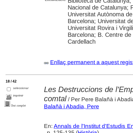
Biblioteca de Catalunya;
Nacional de Catalunya; 
Universitat Autònoma de 
Barcelona; Universitat d
Universitat Rovira i Virgil
Barcelona; B. Centre de
Cardellach
Enllaç permanent a aquest regis
18 / 42
Les Destruccions de l'Empú
seleccionar
imprimir
comtal
/ Per Pere Balañà i Abadi
Balañà i Abadia, Pere
Text complet
En:
Annals de l'Institut d'Estudis
, p. 125-135 (
Història
)