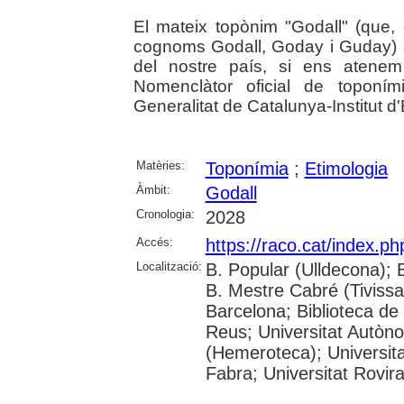
El mateix topònim "Godall" (que,
cognoms Godall, Goday i Guday) a
del nostre país, si ens atenem
Nomenclàtor oficial de toponím
Generalitat de Catalunya-Institut d'
Matèries:
Toponímia
;
Etimologia
Àmbit:
Godall
Cronologia:
2028
Accés:
https://raco.cat/index.p
Localització:
B. Popular (Ulldecona); 
B. Mestre Cabré (Tivissa)
Barcelona; Biblioteca de
Reus; Universitat Autòn
(Hemeroteca); Universit
Fabra; Universitat Rovira 