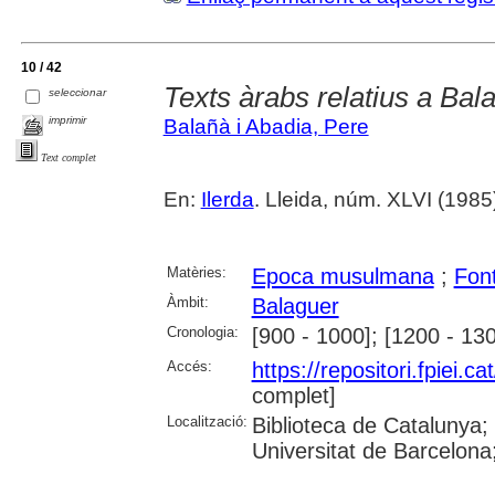
10 / 42
Texts àrabs relatius a Bal
seleccionar
imprimir
Balañà i Abadia, Pere
Text complet
En:
Ilerda
. Lleida, núm. XLVI (1985)
Matèries:
Epoca musulmana
;
Fon
Àmbit:
Balaguer
Cronologia:
[900 - 1000]; [1200 - 13
Accés:
https://repositori.fpiei.c
complet]
Localització:
Biblioteca de Catalunya;
Universitat de Barcelona;