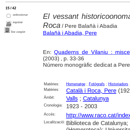
15 / 42
El vessant historicoonomà
seleccionar
imprimir
Roca
/ Pere Balañà i Abadia
Balañà i Abadia, Pere
Text complet
En:
Quaderns de Vilaniu : miscel
(2003) , p. 33-36
Número monogràfic dedicat a Pere C
Matèries:
Homenatge
;
Fotògrafs
;
Historiadors
Matèries:
Català i Roca, Pere
(192
Àmbit:
Valls
;
Catalunya
Cronologia:
1923 - 2003
Accés:
http://www.raco.cat/ind
Localització:
Biblioteca de Catalunya;
(Hemeroteca); Universita