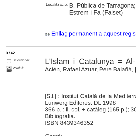
Localització:
B. Pública de Tarragona;
Estrem i Fa (Falset)
Enllaç permanent a aquest regis
9 / 42
L'Islam i Catalunya = Al
seleccionar
imprimir
Acién, Rafael Azuar, Pere Balañà, [e
[S.l.] : Institut Català de la Medit
Lunwerg Editores, DL 1998
366 p. : il. col. + catàleg (165 p.); 
Bibliografia.
ISBN 8439346352