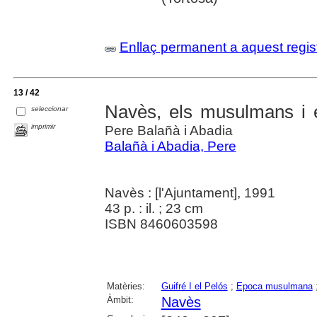
Enllaç permanent a aquest regis
13 / 42
Navès, els musulmans i e
seleccionar
imprimir
Pere Balañà i Abadia
Balañà i Abadia, Pere
Navès : [l'Ajuntament], 1991
43 p. : il. ; 23 cm
ISBN 8460603598
Matèries:
Guifré I el Pelós
;
Epoca musulmana
Àmbit:
Navès