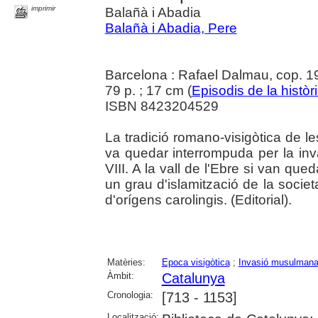
imprimir
Balañà i Abadia
Balañà i Abadia, Pere
Barcelona : Rafael Dalmau, cop. 1
79 p. ; 17 cm (
Episodis de la històr
ISBN 8423204529
La tradició romano-visigòtica de 
va quedar interrompuda per la inva
VIII. A la vall de l'Ebre si van que
un grau d'islamització de la soci
d'orígens carolingis. (Editorial).
Matèries:
Epoca visigòtica
;
Invasió musulman
Àmbit:
Catalunya
Cronologia:
[713 - 1153]
Localització: