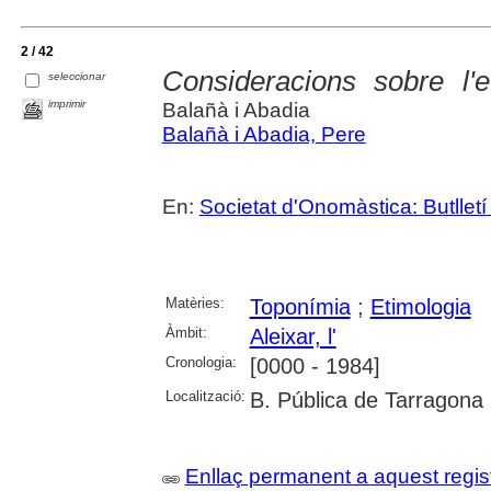
2 / 42
Consideracions sobre l'e
seleccionar
imprimir
Balañà i Abadia
Balañà i Abadia, Pere
En:
Societat d'Onomàstica: Butlletí 
Matèries:
Toponímia
;
Etimologia
Àmbit:
Aleixar, l'
Cronologia:
[0000 - 1984]
Localització:
B. Pública de Tarragona
Enllaç permanent a aquest regis