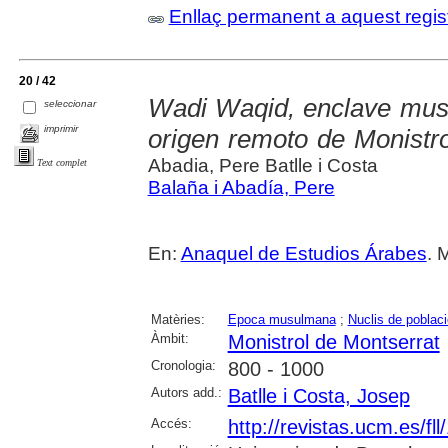
Enllaç permanent a aquest regis
20 / 42
Wadi Waqid, enclave musu
seleccionar
imprimir
origen remoto de Monistro
Abadia, Pere Batlle i Costa
Text complet
Balaña i Abadía, Pere
En:
Anaquel de Estudios Árabes
. 
Matèries:
Epoca musulmana
;
Nuclis de poblaci
Àmbit:
Monistrol de Montserrat
Cronologia:
800 - 1000
Autors add.:
Batlle i Costa, Josep
Accés:
http://revistas.ucm.es/