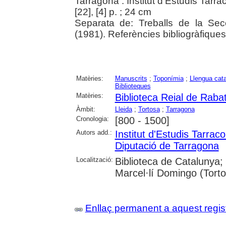
Tarragona : Institut d'Estudis Ta
[22], [4] p. ; 24 cm
Separata de: Treballs de la Secci
(1981). Referències bibliogràfiques
Matèries:
Manuscrits
;
Toponímia
;
Llengua cat
Biblioteques
Matèries:
Biblioteca Reial de Raba
Àmbit:
Lleida
;
Tortosa
;
Tarragona
Cronologia:
[800 - 1500]
Autors add.:
Institut d'Estudis Tarr
Diputació de Tarragona
Localització:
Biblioteca de Catalunya;
Marcel·lí Domingo (Tort
Enllaç permanent a aquest regis