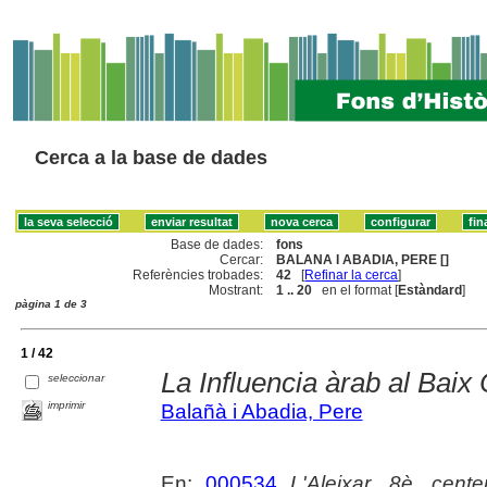
Cerca a la base de dades
Base de dades:
fons
Cercar:
BALANA I ABADIA, PERE []
Referències trobades:
42
[
Refinar la cerca
]
Mostrant:
1 .. 20
en el format [
Estàndard
]
pàgina 1 de 3
1 / 42
La Influencia àrab al Bai
seleccionar
imprimir
Balañà i Abadia, Pere
En:
000534
L'Aleixar. 8è. cente