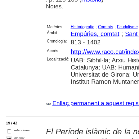
Notes.
Matèries:
Historiografia
;
Comtats
;
Feudalisme
Àmbit:
Empúries, comtat
;
Sant
Cronologia:
813 - 1402
Accés:
http://www.raco.cat/ind
Localització:
UAB: Sibhil·la; Arxiu His
Catalunya; UAB: Humanit
Universitat de Girona; Un
Institut Ramon Muntane
Enllaç permanent a aquest regis
19 / 42
El Període islàmic de la no
seleccionar
imprimir