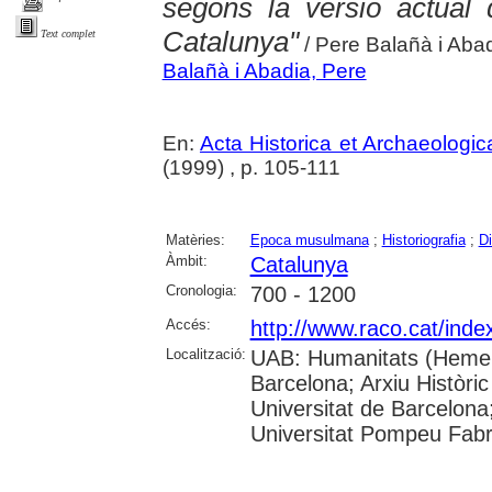
segons la versió actual d
Catalunya"
Text complet
/ Pere Balañà i Aba
Balañà i Abadia, Pere
En:
Acta Historica et Archaeologi
(1999) , p. 105-111
Matèries:
Epoca musulmana
;
Historiografia
;
Di
Àmbit:
Catalunya
Cronologia:
700 - 1200
Accés:
http://www.raco.cat/inde
Localització:
UAB: Humanitats (Hemerot
Barcelona; Arxiu Històric
Universitat de Barcelona;
Universitat Pompeu Fabra;