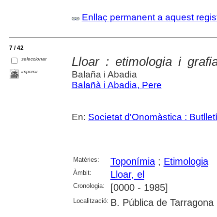
Enllaç permanent a aquest regis
7 / 42
Lloar : etimologia i graf
seleccionar
imprimir
Balaña i Abadia
Balañà i Abadia, Pere
En:
Societat d'Onomàstica : Butlletí 
Matèries:
Toponímia
;
Etimologia
Àmbit:
Lloar, el
Cronologia:
[0000 - 1985]
Localització:
B. Pública de Tarragona