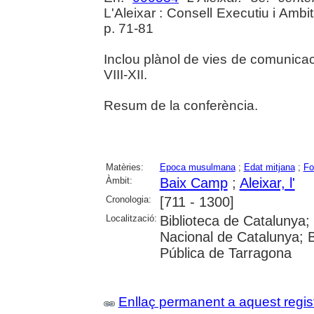
L'Aleixar : Consell Executiu i Ambi
p. 71-81
Inclou plànol de vies de comunicaci
VIII-XII.
Resum de la conferència.
Matèries:
Epoca musulmana
;
Edat mitjana
;
Fo
Àmbit:
Baix Camp
;
Aleixar, l'
Cronologia:
[711 - 1300]
Localització:
Biblioteca de Catalunya; U
Nacional de Catalunya; 
Pública de Tarragona
Enllaç permanent a aquest regis