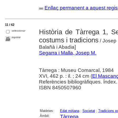
Enllaç permanent a aquest regis
11 / 42
Història de Tàrrega 1, S
seleccionar
imprimir
costums i tradicions
/ Josep 
Balañà i Abadia]
Segarra i Malla, Josep M.
Tàrrega : Museu Comarcal, 1984
XVI, 462 p. : il. ; 24 cm (
El Mascan
Referències bibliogràfiques. Índex.
ISBN 8450507960
Matèries:
Edat mitjana
;
Societat
;
Tradicions p
Àmbit:
Tàrrega