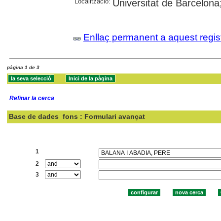
Localització:
Universitat de Barcelon
Enllaç permanent a aquest regis
pàgina 1 de 3
Refinar la cerca
Base de dades
fons : Formulari avançat
Cercar:
1
2
3