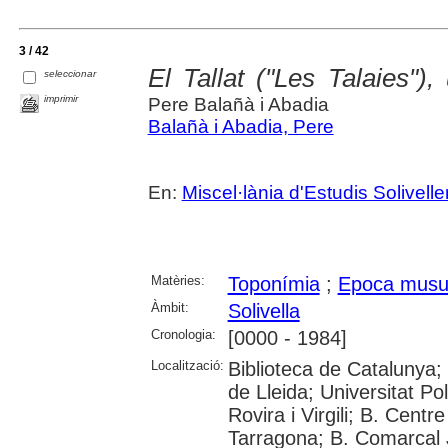
3 / 42
El Tallat ("Les Talaies")
seleccionar
imprimir
Pere Balañà i Abadia
Balañà i Abadia, Pere
En:
Miscel·lània d'Estudis Solivell
Matèries:
Toponímia
;
Epoca musu
Àmbit:
Solivella
Cronologia:
[0000 - 1984]
Localització:
Biblioteca de Catalunya; 
de Lleida; Universitat Po
Rovira i Virgili; B. Cent
Tarragona; B. Comarcal 