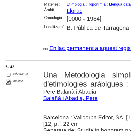
Matèries:
Etimologia
;
Toponímia
;
Llengua cata
Àmbit:
Llorac
Cronologia:
[0000 - 1984]
Localització:
B. Pública de Tarragona
Enllaç permanent a aquest regis
5 / 42
Una Metodologia simpl
seleccionar
imprimir
d'etimologies aràbigues :
Pere Balañà i Abadia
Balañà i Abadia, Pere
Barcelona : Vallcorba Editor, SA, [
[12] p. ; 22 cm
Separata de: Studia in honorem pr