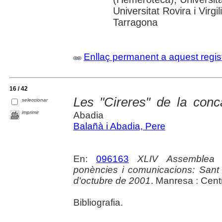
Universitat Rovira i Virg
Tarragona
Enllaç permanent a aquest regis
16 / 42
Les "Cireres" de la conc
seleccionar
imprimir
Abadia
Balañà i Abadia, Pere
En:
096163
XLIV Assemblea I
ponències i comunicacions: Sant 
d'octubre de 2001
. Manresa : Cent
Bibliografia.