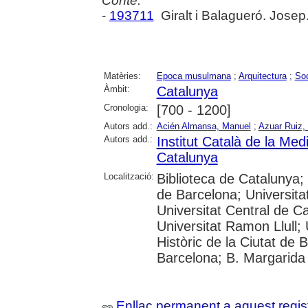
Conté:
-
193711
Giralt i Balagueró. Josep
Matèries:
Epoca musulmana
;
Arquitectura
;
Soc
Àmbit:
Catalunya
Cronologia:
[700 - 1200]
Autors add.:
Acién Almansa, Manuel
;
Azuar Ruiz,
Autors add.:
Institut Català de la Med
Catalunya
Localització:
Biblioteca de Catalunya;
de Barcelona; Universitat
Universitat Central de C
Universitat Ramon Llull; U
Històric de la Ciutat de 
Barcelona; B. Margarida
Enllaç permanent a aquest regis