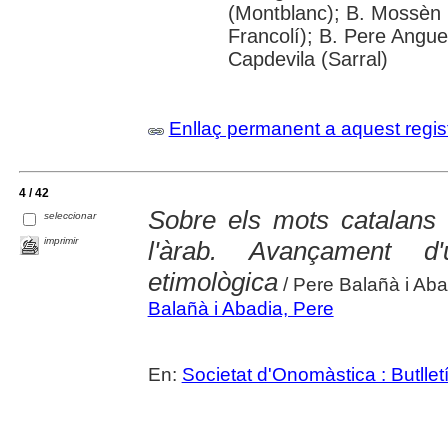
(Montblanc); B. Mossèn
Francolí); B. Pere Angu
Capdevila (Sarral)
Enllaç permanent a aquest regis
4 / 42
Sobre els mots catalans d
seleccionar
imprimir
l'àrab. Avançament d'u
etimològica
/ Pere Balañà i Aba
Balañà i Abadia, Pere
En:
Societat d'Onomàstica : Butlletí 