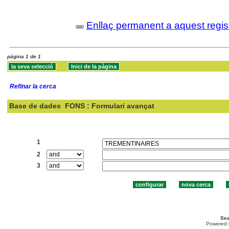
Enllaç permanent a aquest regis
pàgina 1 de 1
Refinar la cerca
Base de dades
FONS : Formulari avançat
Cercar:
1
2
3
Sea
Powered