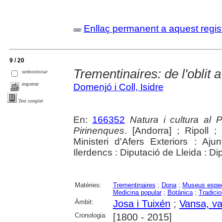
Enllaç permanent a aquest regis
9 / 20
Trementinaires: de l'oblit a 
seleccionar
imprimir
Domenjó i Coll, Isidre
Text complet
En:
166352
Natura i cultura al 
Pirinenques
. [Andorra] ; Ripoll 
Ministeri d'Afers Exteriors : Aju
Ilerdencs : Diputació de Lleida : D
Matèries:
Trementinaires
;
Dona
;
Museus espec
Medicina popular
;
Botànica
;
Tradici
Àmbit:
Josa i Tuixén
;
Vansa, val
Cronologia:
[1800 - 2015]