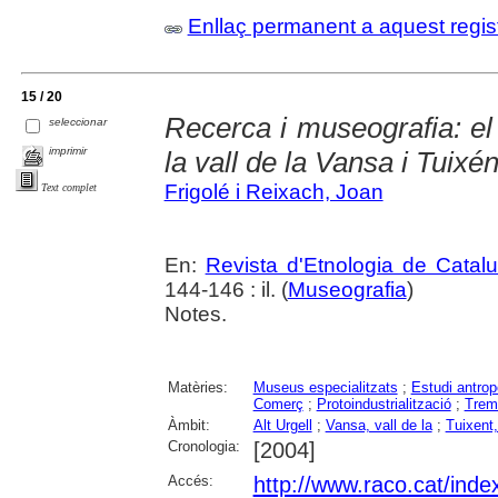
Enllaç permanent a aquest regis
15 / 20
Recerca i museografia: el
seleccionar
imprimir
la vall de la Vansa i Tuixén
Frigolé i Reixach, Joan
Text complet
En:
Revista d'Etnologia de Catal
144-146 : il. (
Museografia
)
Notes.
Matèries:
Museus especialitzats
;
Estudi antrop
Comerç
;
Protoindustrialització
;
Trem
Àmbit:
Alt Urgell
;
Vansa, vall de la
;
Tuixent,
Cronologia:
[2004]
Accés:
http://www.raco.cat/inde