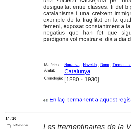
una societat sacsejada per una
desigualtat entre classes, fi del bi
catalanisme i una creixent immi
exemple de la fragilitat en la q
femení, exposat constantment a la s
negatius que han fet que sigu
perdigons vol mostrar el dia a dia de
Matèries:
Narrativa
;
Novel·la
;
Dona
;
Trementina
Àmbit:
Catalunya
Cronologia:
[1880 - 1930]
Enllaç permanent a aquest regis
14 / 20
Les trementinaires de la V
seleccionar