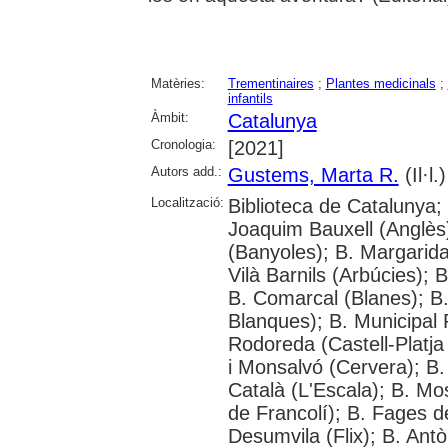
Matèries:
Trementinaires
;
Plantes medicinals
;
infantils
Àmbit:
Catalunya
Cronologia:
[2021]
Autors add.:
Gustems, Marta R.
(Il·l.)
Localització:
Biblioteca de Catalunya; 
Joaquim Bauxell (Anglès)
(Banyoles); B. Margarida
Vilà Barnils (Arbúcies); 
B. Comarcal (Blanes); B
Blanques); B. Municipal
Rodoreda (Castell-Platja
i Monsalvó (Cervera); B. 
Català (L'Escala); B. M
de Francolí); B. Fages de
Desumvila (Flix); B. Ant