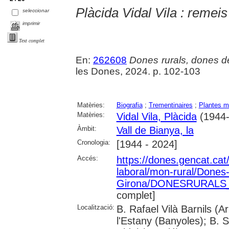
Plàcida Vidal Vila : remeis 
seleccionar
imprimir
Text complet
En:
262608
Dones rurals, dones d
les Dones, 2024. p. 102-103
Matèries:
Biografia
;
Trementinaires
;
Plantes m
Matèries:
Vidal Vila, Plàcida
(1944-.
Àmbit:
Vall de Bianya, la
Cronologia:
[1944 - 2024]
Accés:
https://dones.gencat.ca
laboral/mon-rural/Dones
Girona/DONESRURALS_a
complet]
Localització:
B. Rafael Vilà Barnils (A
l'Estany (Banyoles); B.