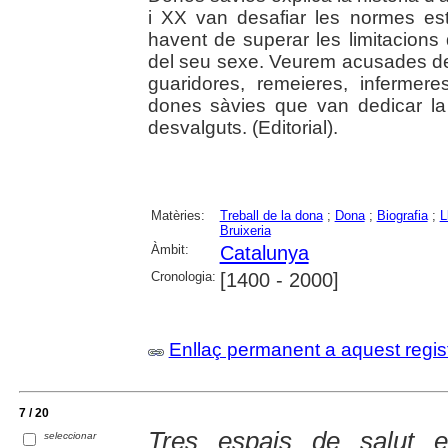
i XX van desafiar les normes esta
havent de superar les limitacions
del seu sexe. Veurem acusades de b
guaridores, remeieres, infermere
dones sàvies que van dedicar la
desvalguts. (Editorial).
Matèries:
Treball de la dona
;
Dona
;
Biografia
;
L
Bruixeria
Àmbit:
Catalunya
Cronologia:
[1400 - 2000]
Enllaç permanent a aquest regis
7 / 20
Tres espais de salut 
seleccionar