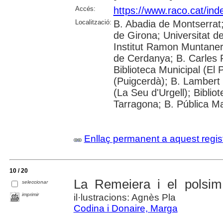
Accés:
https://www.raco.cat/ind
Localització:
B. Abadia de Montserrat;
de Girona; Universitat de 
Institut Ramon Muntaner; 
de Cerdanya; B. Carles R
Biblioteca Municipal (El
(Puigcerdà); B. Lambert 
(La Seu d'Urgell); Biblio
Tarragona; B. Pública M
Enllaç permanent a aquest regis
10 / 20
La Remeiera i el polsim
seleccionar
imprimir
il·lustracions: Agnès Pla
Codina i Donaire, Marga