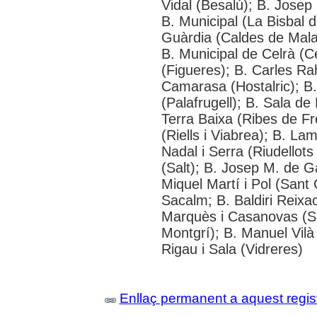
Vidal (Besalú); B. Josep
B. Municipal (La Bisbal 
Guàrdia (Caldes de Mala
B. Municipal de Celrà (C
(Figueres); B. Carles Ra
Camarasa (Hostalric); B.
(Palafrugell); B. Sala de
Terra Baixa (Ribes de F
(Riells i Viabrea); B. La
Nadal i Serra (Riudellots
(Salt); B. Josep M. de Ga
Miquel Martí i Pol (Sant 
Sacalm; B. Baldiri Reixa
Marquès i Casanovas (Sil
Montgrí); B. Manuel Vilà
Rigau i Sala (Vidreres)
Enllaç permanent a aquest regis