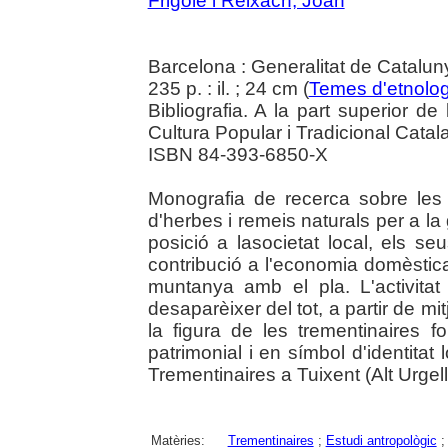
Frigolé i Reixach, Joan
Barcelona : Generalitat de Catalu
235 p. : il. ; 24 cm (
Temes d'etnolog
Bibliografia. A la part superior d
Cultura Popular i Tradicional Catal
ISBN 84-393-6850-X
Monografia de recerca sobre les
d'herbes i remeis naturals per a la g
posició a lasocietat local, els s
contribució a l'economia domèstica 
muntanya amb el pla. L'activita
desaparèixer del tot, a partir de mi
la figura de les trementinaires 
patrimonial i en símbol d'identita
Trementinaires a Tuixent (Alt Urgell
Matèries:
Trementinaires
;
Estudi antropològic