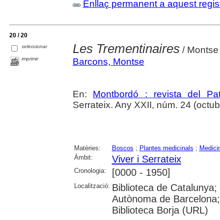
Enllaç permanent a aquest regis
20 / 20
Les Trementinaires
seleccionar
/ Montse
imprimir
Barcons, Montse
En:
Montbordó : revista del Pa
Serrateix. Any XXII, núm. 24 (octubre
Matèries:
Boscos
;
Plantes medicinals
;
Medici
Àmbit:
Viver i Serrateix
Cronologia:
[0000 - 1950]
Localització:
Biblioteca de Catalunya; 
Autònoma de Barcelona;
Biblioteca Borja (URL)