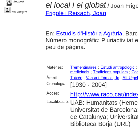
imprimir
el local i el globat
/ Joan Frig
Frigolé i Reixach, Joan
Text complet
En:
Estudis d'Història Agrària
. Barc
Número monogràfic: Pluriactivitat e
peu de pàgina.
Matèries:
Trementinaires
;
Estudi antropològic
medicinals
;
Tradicions populars
;
Con
Àmbit:
Tuixén
;
Vansa i Fórnols, la
;
Alt Urgel
Cronologia:
[1930 - 2004]
Accés:
http://www.raco.cat/ind
Localització:
UAB: Humanitats (Hemero
Universitat de Barcelona;
de Catalunya; Universitat
Biblioteca Borja (URL)