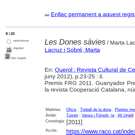
Enllaç permanent a aquest regis
8 / 20
Les Dones sàvies
seleccionar
/ Marta Lac
imprimir
Lacruz i Sobré, Marta
Text complet
En:
Querol : Revista Cultural de C
juny 2012), p.23-25 : il.
Premis FRG 2011. Guanyador Prem
la revista Cooperació Catalana, n
Matèries:
Oficis
;
Treball de la dona
;
Plantes med
Àmbit:
Tuixén
;
Vansa i Fórnols, la
;
Alt Urgell
Cronologia:
[2011]
Accés:
https://www.raco.cat/inde