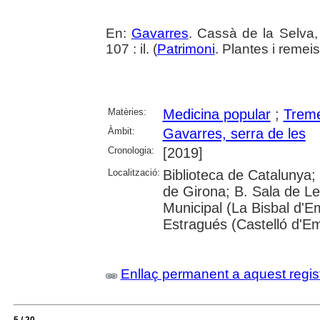
En:
Gavarres
. Cassà de la Selva,
107 : il. (
Patrimoni
. Plantes i remei
Matèries:
Medicina popular
;
Treme
Àmbit:
Gavarres, serra de les
Cronologia:
[2019]
Localització:
Biblioteca de Catalunya; 
de Girona; B. Sala de Le
Municipal (La Bisbal d'
Estragués (Castelló d'E
Enllaç permanent a aquest regis