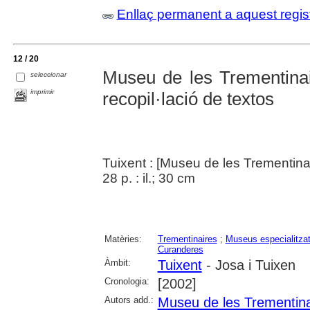
Enllaç permanent a aquest regis
12 / 20
Museu de les Trementinaire
seleccionar
imprimir
recopil·lació de textos
Tuixent : [Museu de les Trementina
28 p. : il.; 30 cm
Matèries:
Trementinaires
;
Museus especialitza
Curanderes
Àmbit:
Tuixent
- Josa i Tuixen
Cronologia:
[2002]
Autors add.:
Museu de les Trementina