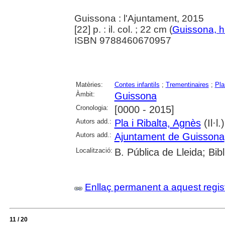
Guissona : l'Ajuntament, 2015
[22] p. : il. col. ; 22 cm (
Guissona, hi
ISBN 9788460670957
Matèries:
Contes infantils
;
Trementinaires
;
Pla
Àmbit:
Guissona
Cronologia:
[0000 - 2015]
Autors add.:
Pla i Ribalta, Agnès
(Il·l.)
Autors add.:
Ajuntament de Guissona
Localització:
B. Pública de Lleida; Bi
Enllaç permanent a aquest regis
11 / 20