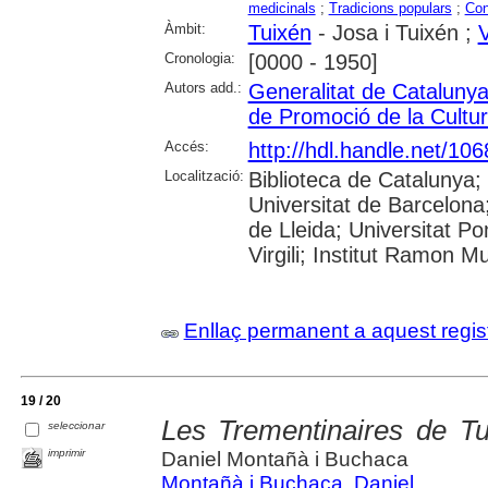
medicinals
;
Tradicions populars
;
Con
Àmbit:
Tuixén
- Josa i Tuixén ;
V
Cronologia:
[0000 - 1950]
Autors add.:
Generalitat de Cataluny
de Promoció de la Cultur
Accés:
http://hdl.handle.net/10
Localització:
Biblioteca de Catalunya;
Universitat de Barcelona;
de Lleida; Universitat P
Virgili; Institut Ramon M
Enllaç permanent a aquest regis
19 / 20
Les Trementinaires de Tu
seleccionar
imprimir
Daniel Montañà i Buchaca
Montañà i Buchaca, Daniel