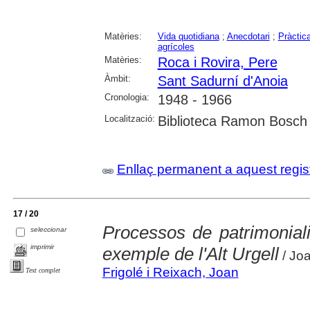
Matèries:
Vida quotidiana
;
Anecdotari
;
Pràctica
agrícoles
Matèries:
Roca i Rovira, Pere
Àmbit:
Sant Sadurní d'Anoia
Cronologia:
1948 - 1966
Localització:
Biblioteca Ramon Bosch 
Enllaç permanent a aquest regis
17 / 20
Processos de patrimoniali
seleccionar
imprimir
exemple de l'Alt Urgell
/ Joa
Frigolé i Reixach, Joan
Text complet