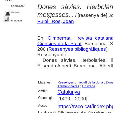
5 / 20
Dones sàvies. Herbolàri
seleccionar
imprimir
metgesses...
/ [ressenya de] J
Pujol i Ros, Joan
Text complet
En:
Gimbernat : revista catalan
Ciències de la Salut
. Barcelona. 
206 (
Ressenyes bibliogràfiques
)
Ressenya de:
. Dones sàvies. Herbolàries, l
Elisenda Albertí. Barcelona : Albert
Matèries:
Ressenyes
;
Treball de la dona
;
Don
Trementinaires
;
Bruixeria
Àmbit:
Catalunya
Cronologia:
[1400 - 2000]
Accés:
https://raco.cat/index.p
Localització: