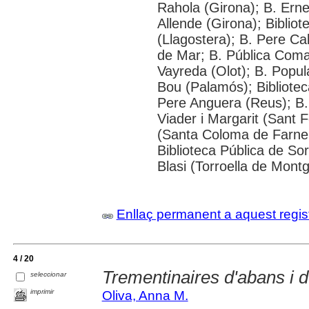
Rahola (Girona); B. Erne
Allende (Girona); Bibliot
(Llagostera); B. Pere Cal
de Mar; B. Pública Coma
Vayreda (Olot); B. Popula
Bou (Palamós); Bibliotec
Pere Anguera (Reus); B. 
Viader i Margarit (Sant F
(Santa Coloma de Farner
Biblioteca Pública de So
Blasi (Torroella de Mont
Enllaç permanent a aquest regis
4 / 20
Trementinaires d'abans i d
seleccionar
imprimir
Oliva, Anna M.