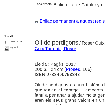
Localització:
Biblioteca de Catalunya
Enllaç permanent a aquest regis
13 / 20
Oli de perdigons
seleccionar
/ Roser Guix
imprimir
Guix Torrents, Roser
Lleida : Pagès, 2017
200 p. ; 24 cm (
Proses
, 106)
ISBN 9788499758343
Oli de perdigons és una història 
que tenien el coratge i l'empenta 
família per anar a ajudar molta gent.
eren els seus grans valors en un