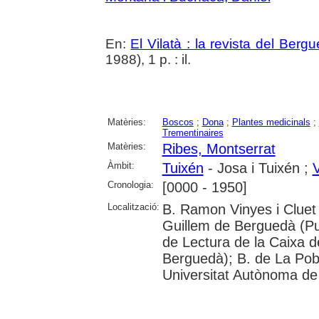
En:
El Vilatà : la revista del Berg
1988), 1 p. : il.
Matèries:
Boscos
;
Dona
;
Plantes medicinals
;
Trementinaires
Matèries:
Ribes, Montserrat
Àmbit:
Tuixén
- Josa i Tuixén ;
V
Cronologia:
[0000 - 1950]
Localització:
B. Ramon Vinyes i Cluet 
Guillem de Berguedà (Pui
de Lectura de la Caixa 
Berguedà); B. de La Pobla
Universitat Autònoma de