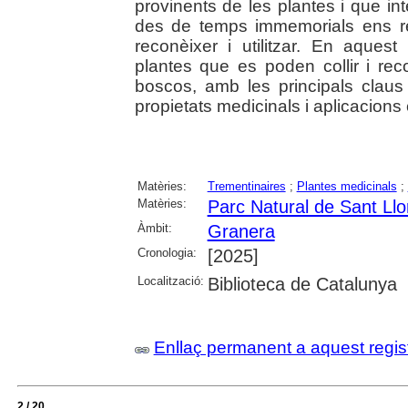
provinents de les plantes i que i
des de temps immemorials ens re
reconèixer i utilitzar. En aques
plantes que es poden collir i rec
boscos, amb les principals claus
propietats medicinals i aplicacions c
Matèries:
Trementinaires
;
Plantes medicinals
;
Matèries:
Parc Natural de Sant Llo
Àmbit:
Granera
Cronologia:
[2025]
Localització:
Biblioteca de Catalunya
Enllaç permanent a aquest regis
2 / 20