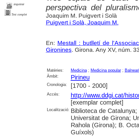
imprimir
perspectiva del pluralis
Joaquim M. Puigvert i Solà
Text complet
Puigvert i Solà, Joaquim M.
En:
Mestall : butlletí de l'Associ
Gironines
. Girona. Any XV, núm. 33 (
Matèries:
Medicina
;
Medicina popular
;
Balnear
Àmbit:
Pirineu
Cronologia:
[1700 - 2000]
Accés:
http://www.ddgi.cat/histo
[exemplar complet]
Localització:
Biblioteca de Catalunya;
Universitat de Girona; U
Rahola (Girona); B. Octav
Guíxols)