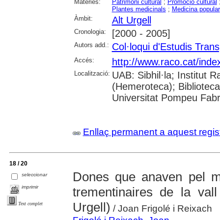
Matèries:
Patrimoni cultural
;
Promoció cultural
Plantes medicinals
;
Medicina popular
Àmbit:
Alt Urgell
Cronologia:
[2000 - 2005]
Autors add.:
Col·loqui d'Estudis Trans
Accés:
http://www.raco.cat/ind
Localització:
UAB: Sibhil·la; Institu
(Hemeroteca); Biblioteca
Universitat Pompeu Fab
Enllaç permanent a aquest regis
18 / 20
Dones que anaven pel mó
seleccionar
imprimir
trementinaires de la val
Urgell)
Text complet
/ Joan Frigolé i Reixach