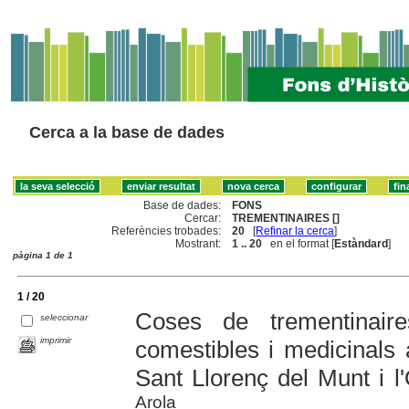
Cerca a la base de dades
Base de dades:
FONS
Cercar:
TREMENTINAIRES []
Referències trobades:
20
[
Refinar la cerca
]
Mostrant:
1 .. 20
en el format [
Estàndard
]
pàgina 1 de 1
1 / 20
Coses de trementinaire
seleccionar
imprimir
comestibles i medicinals
Sant Llorenç del Munt i l
Arola