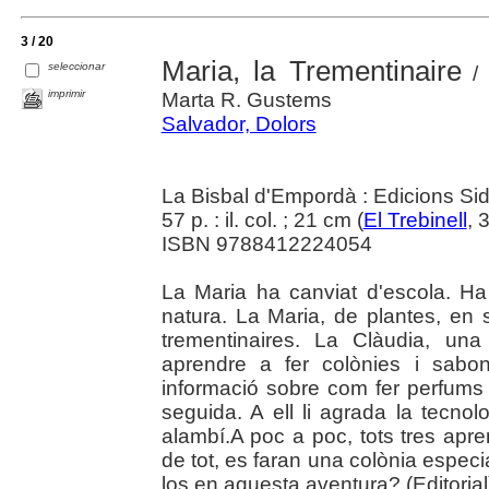
3 / 20
Maria, la Trementinaire
seleccionar
/ 
imprimir
Marta R. Gustems
Salvador, Dolors
La Bisbal d'Empordà : Edicions Sid
57 p. : il. col. ; 21 cm (
El Trebinell
, 
ISBN 9788412224054
La Maria ha canviat d'escola. Ha
natura. La Maria, de plantes, en 
trementinaires. La Clàudia, un
aprendre a fer colònies i sab
informació sobre com fer perfums 
seguida. A ell li agrada la tecnolo
alambí.A poc a poc, tots tres apre
de tot, es faran una colònia espe
los en aquesta aventura? (Editorial