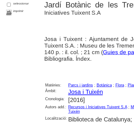
Jardí Botànic de les Tre
seleccionar
imprimir
Iniciatives Tuixent S.A
Josa i Tuixent : Ajuntament de Jo
Tuixent S.A. : Museu de les Tremen
140 p. : il. col. ; 21 cm (
Guies de pa
Bibliografia. Índex.
Matèries:
Parcs i jardins
;
Botànica
;
Flora
;
Pla
Àmbit:
Josa i Tuixén
Cronologia:
[2016]
Autors add.:
Recursos i Iniciatives Tuixent S.A
;
M
Tuixén
Localització:
Biblioteca de Catalunya; 