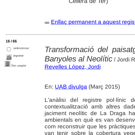
Cellera de Ter)
Enllaç permanent a aquest regis
16 / 66
Transformació del paisat
seleccionar
imprimir
Banyoles al Neolític
/ Jordi 
Revelles López, Jordi
Text complet
En:
UAB divulga
(Març 2015)
L'anàlisi del registre pol·líni
contextualització amb altres da
jaciment neolític de La Draga ha
ambientals en què es van desenvol
com reconstruir que les pràctiqu
van tenir sobre la cobertura ve