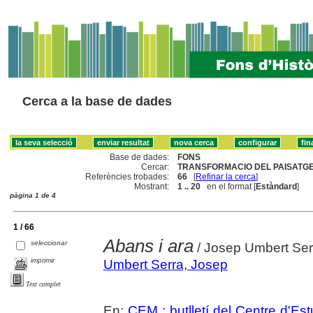
Cerca a la base de dades
Base de dades:
FONS
Cercar:
TRANSFORMACIO DEL PAISATGE 
Referències trobades:
66
[
Refinar la cerca
]
Mostrant:
1 .. 20
en el format [
Estàndard
]
pàgina 1 de 4
1 / 66
Abans i ara
seleccionar
/ Josep Umbert Ser
imprimir
Umbert Serra, Josep
Text complet
En:
CEM : butlletí del Centre d'E