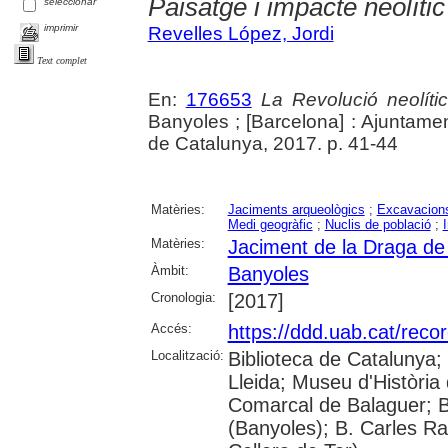
Paisatge i impacte neolític
seleccionar
imprimir
Revelles López, Jordi
Text complet
En:
176653
La Revolució neolític
Banyoles ; [Barcelona] : Ajuntam
de Catalunya, 2017. p. 41-44
Matèries:
Jaciments arqueològics
;
Excavacions
Medi geogràfic
;
Nuclis de població
;
Matèries:
Jaciment de la Draga de
Àmbit:
Banyoles
Cronologia:
[2017]
Accés:
https://ddd.uab.cat/reco
Localització:
Biblioteca de Catalunya; 
Lleida; Museu d'Història 
Comarcal de Balaguer; B
(Banyoles); B. Carles Ra