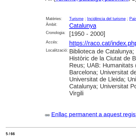
Matèries:
Turisme
;
Incidència del turisme
;
Pai
Àmbit:
Catalunya
Cronologia:
[1950 - 2000]
Accés:
https://raco.cat/index.ph
Localització:
Biblioteca de Catalunya;
Històric de la Ciutat de
Reus; UAB: Humanitats (
Barcelona; Universitat de
Universitat de Lleida; Un
Catalunya; Universitat P
Virgili
Enllaç permanent a aquest regis
5 / 66