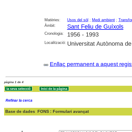
Matèries:
Usos del sòl
;
Medi ambient
;
Transfo
Àmbit:
Sant Feliu de Guíxols
Cronologia:
1956 - 1993
Localització:
Universitat Autònoma de 
Enllaç permanent a aquest regis
pàgina 1 de 4
Refinar la cerca
Base de dades
FONS : Formulari avançat
Cercar: