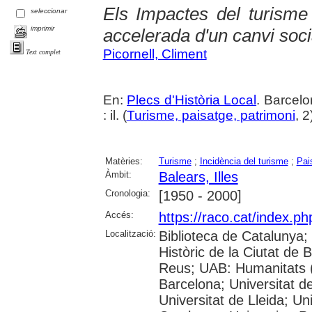
Els Impactes del turisme 
seleccionar
imprimir
accelerada d'un canvi social
Picornell, Climent
Text complet
En:
Plecs d'Història Local
. Barcelo
: il. (
Turisme, paisatge, patrimoni
, 2
Matèries:
Turisme
;
Incidència del turisme
;
Pai
Àmbit:
Balears, Illes
Cronologia:
[1950 - 2000]
Accés:
https://raco.cat/index.ph
Localització:
Biblioteca de Catalunya;
Històric de la Ciutat de
Reus; UAB: Humanitats (
Barcelona; Universitat de
Universitat de Lleida; Un