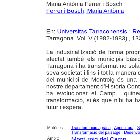
Maria Antònia Ferrer i Bosch
Ferrer i Bosch, Maria Antònia
En:
Universitas Tarraconensis : Rev
Tarragona. Vol. V (1982-1983) , 133
La industrialització de forma pro
afectat també els municipis bàs
Tarragona i ha transformat no sola
seva societat i fins i tot la manera
del municipi de Montroig és una mo
nostre departament d'Història Con
ha evolucionat el Camp i quine
transformació, si és que n'hi ha h
futur i espera.
Matèries:
Transformació agrària
;
Agricultura
;
S
Transformació del paisatge
;
Desenvo
Àmbit:
Mont-roig del Camp