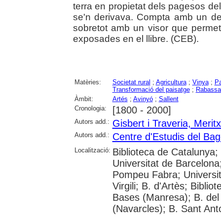
terra en propietat dels pagesos del 
se'n derivava. Compta amb un desta
sobretot amb un visor que permet 
exposades en el llibre. (CEB).
Matèries:
Societat rural
;
Agricultura
;
Vinya
;
P
Transformació del paisatge
;
Rabassa
Àmbit:
Artés
;
Avinyó
;
Sallent
Cronologia:
[1800 - 2000]
Autors add.:
Gisbert i Traveria, Meritx
Autors add.:
Centre d'Estudis del Ba
Localització:
Biblioteca de Catalunya;
Universitat de Barcelona;
Pompeu Fabra; Universita
Virgili; B. d'Artès; Bibli
Bases (Manresa); B. del
(Navarcles); B. Sant Anto