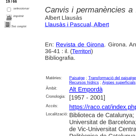
19 / 66
Canvis i permanències a 
seleccionar
imprimir
Albert Llausàs
Llausàs i Pascual, Albert
Text complet
En:
Revista de Girona
. Girona. An
36-41 : il. (
Territori
)
Bibliografia.
Matèries:
Paisatge
;
Transformació del paisatge
Recursos hídrics
;
Aigües superficials
Àmbit:
Alt Empordà
Cronologia:
[1957 - 2001]
Accés:
https://raco.cat/index.p
Localització:
Biblioteca de Catalunya;
Universitat de Barcelona;
de Vic-Universitat Centra