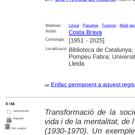
Matèries:
Litoral
;
Paisatge
;
Turisme
;
Medi geo
Àmbit:
Costa Brava
Cronologia:
[1951 - 2025]
Localització:
Biblioteca de Catalunya; 
Pompeu Fabra; Universitat
Lleida
Enllaç permanent a aquest regis
8 / 66
Transformació de la soci
seleccionar
imprimir
vida i de la mentalitat, de 
(1930-1970). Un exemple
Text complet