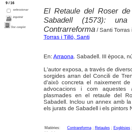
9 / 16
El Retaule del Roser de 
seleccionar
imprimir
Sabadell (1573): una
Contrarreforma
Text complet
/ Santi Torras i
Torras i Tilló, Santi
En:
Arraona
. Sabadell. III època, n
L'autor exposa, a través de diverso
sorgides arran del Concili de Tren
d'això concreta el naixement de
advocacions i com aquestes a
plasmades en el retaule del Ro
Sabadell. Inclou un annex amb la 
els jurats de Sabadell i els pintor
Matèries:
Contrareforma
;
Retaules
;
Esglésies