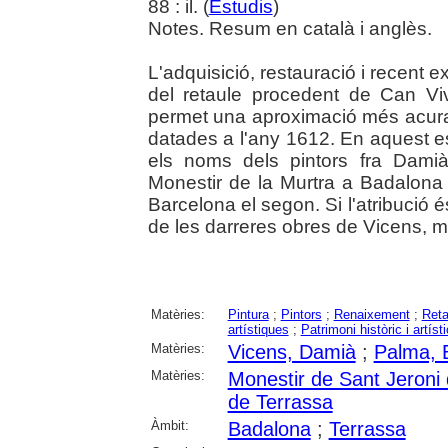
88 : il. (
Estudis
)
Notes. Resum en català i anglès.
L'adquisició, restauració i recent 
del retaule procedent de Can Vi
permet una aproximació més acurada
datades a l'any 1612. En aquest 
els noms dels pintors fra Dami
Monestir de la Murtra a Badalona e
Barcelona el segon. Si l'atribució 
de les darreres obres de Vicens, m
Matèries:
Pintura
;
Pintors
;
Renaixement
;
Reta
artístiques
;
Patrimoni històric i artísti
Matèries:
Vicens, Damià
;
Palma, 
Matèries:
Monestir de Sant Jeroni
de Terrassa
Àmbit:
Badalona
;
Terrassa