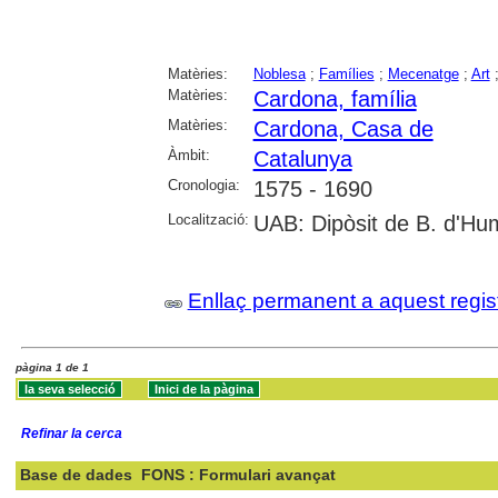
Matèries:
Noblesa
;
Famílies
;
Mecenatge
;
Art
Matèries:
Cardona, família
Matèries:
Cardona, Casa de
Àmbit:
Catalunya
Cronologia:
1575 - 1690
Localització:
UAB: Dipòsit de B. d'Hu
Enllaç permanent a aquest regis
pàgina 1 de 1
Refinar la cerca
Base de dades
FONS : Formulari avançat