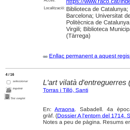
Accés:
https://www.raco.cat/in
Localització:
Biblioteca de Catalunya;
Barcelona; Universitat de
Politècnica de Catalunya
Virgili; Biblioteca Munic
(Tàrrega)
Enllaç permanent a aquest regis
4 / 16
L'art vilatà d'entreguerres
seleccionar
imprimir
Torras i Tilló, Santi
Text complet
En:
Arraona
. Sabadell. 4a èpoc
gràf. (
Dossier A l'entorn del 1714.
Notes a peu de pàgina. Resums en c