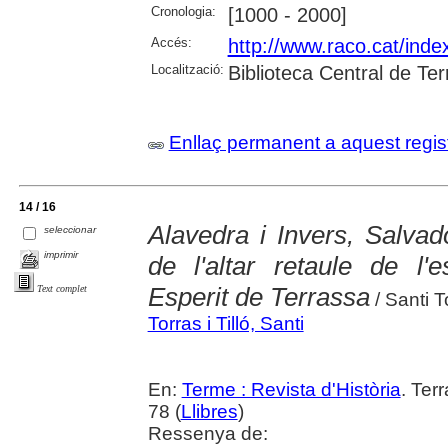
Cronologia:
[1000 - 2000]
Accés:
http://www.raco.cat/ind
Localització:
Biblioteca Central de Te
Enllaç permanent a aquest regis
14 / 16
Alavedra i Invers, Salvado
seleccionar
imprimir
de l'altar retaule de l'
Esperit de Terrassa
Text complet
/ Santi To
Torras i Tilló, Santi
En:
Terme : Revista d'Història
. Ter
78 (
Llibres
)
Ressenya de: