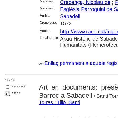
Matèries:
Credença, Nicolau de
;
P
Matèries:
Església Parroquial de S
Àmbit:
Sabadell
Cronologia:
1573
Accés:
http://www.raco.cat/ind
Localització:
Arxiu Històric de Sabade
Humanitats (Hemeroteca
Enllaç permanent a aquest regis
10 / 16
Art en documents: presè
seleccionar
imprimir
Barroc a Sabadell
/ Santi Torr
Torras i Tilló, Santi