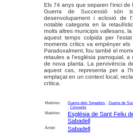
Els 74 anys que separen l'inici de 
Guerra de Successió són t
desenvolupament i eclosió de l'
notable categoria en la retaulíst
molts altres municipis vallesans, l
aquest temps colpida per l'esta
moments crítics va empènyer els ha
Paradoxalment, fou també el mome
retaules a l'església parroquial, 
de nova planta. La pervivència d
aquest cas, representa per a l'hi
emplaçat en un context local, rec
crítica.
Matèries:
Guerra dels Segadors
;
Guerra de Su
;
Convents
Matèries:
Església de Sant Feliu d
Sabadell
Àmbit:
Sabadell