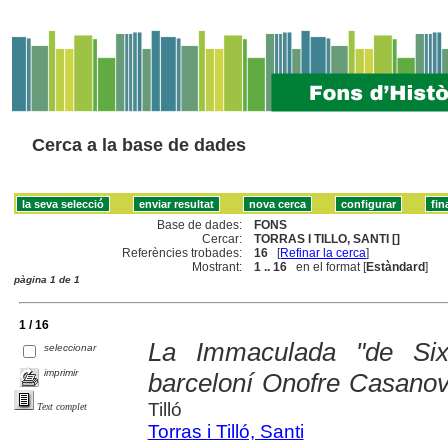
Cerca a la base de dades
Base de dades:
FONS
Cercar:
TORRAS I TILLO, SANTI []
Referències trobades:
16
[
Refinar la cerca
]
Mostrant:
1 .. 16
en el format [
Estàndard
]
pàgina 1 de 1
1 / 16
La Immaculada "de Six
seleccionar
imprimir
barceloní Onofre Casanov
Tilló
Text complet
Torras i Tilló, Santi