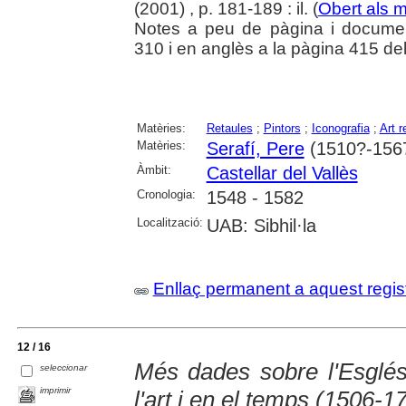
(2001) , p. 181-189 : il. (
Obert als 
Notes a peu de pàgina i documen
310 i en anglès a la pàgina 415 del 
Matèries:
Retaules
;
Pintors
;
Iconografia
;
Art r
Matèries:
Serafí, Pere
(1510?-156
Àmbit:
Castellar del Vallès
Cronologia:
1548 - 1582
Localització:
UAB: Sibhil·la
Enllaç permanent a aquest regis
12 / 16
Més dades sobre l'Esglé
seleccionar
imprimir
l'art i en el temps (1506-1