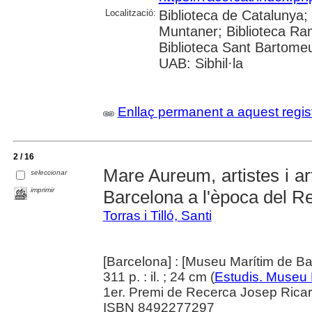
Localització:
Biblioteca de Catalunya; 
Muntaner; Biblioteca Ra
Biblioteca Sant Bartomeu 
UAB: Sibhil·la
Enllaç permanent a aquest regis
2 / 16
Mare Aureum, artistes i ar
seleccionar
imprimir
Barcelona a l'època del 
Torras i Tilló, Santi
[Barcelona] : [Museu Marítim de B
311 p. : il. ; 24 cm (
Estudis. Museu 
1er. Premi de Recerca Josep Ricart
ISBN 8492277297