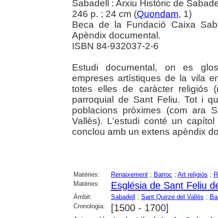
Sabadell : Arxiu Històric de Sabade
246 p. ; 24 cm (
Quondam
, 1)
Beca de la Fundació Caixa Saba
Apèndix documental.
ISBN 84-932037-2-6
Estudi documental, on es gloss
empreses artístiques de la vila 
totes elles de caràcter religiós (
parroquial de Sant Feliu. Tot i
poblacions pròximes (com ara S
Vallès). L'estudi conté un capítol 
conclou amb un extens apèndix do
Matèries:
Renaixement
;
Barroc
;
Art religiós
;
R
Matèries:
Església de Sant Feliu d
Àmbit:
Sabadell
;
Sant Quirze del Vallès
;
Ba
Cronologia:
[1500 - 1700]