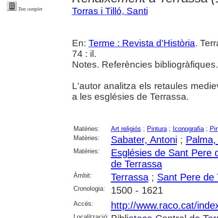
Torras i Tilló, Santi
Text complet
En:
Terme : Revista d'Història
. Ter
74 : il.
Notes. Referències bibliogràfiques
L'autor analitza els retaules medi
a les esglésies de Terrassa.
Matèries:
Art religiós
;
Pintura
;
Iconografia
;
Pi
Matèries:
Sabater, Antoni
;
Palma, 
Matèries:
Esglésies de Sant Pere 
de Terrassa
Àmbit:
Terrassa
;
Sant Pere de 
Cronologia:
1500 - 1621
Accés:
http://www.raco.cat/ind
Localització: