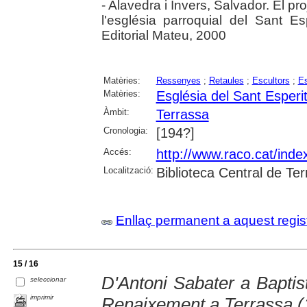
- Alavedra i Invers, Salvador. El pro
l'església parroquial del Sant Es
Editorial Mateu, 2000
Matèries:
Ressenyes
;
Retaules
;
Escultors
;
Es
Matèries:
Església del Sant Esperi
Àmbit:
Terrassa
Cronologia:
[194?]
Accés:
http://www.raco.cat/ind
Localització:
Biblioteca Central de Te
Enllaç permanent a aquest regis
15 / 16
D'Antoni Sabater a Baptist
seleccionar
imprimir
Renaixement a Terrassa (