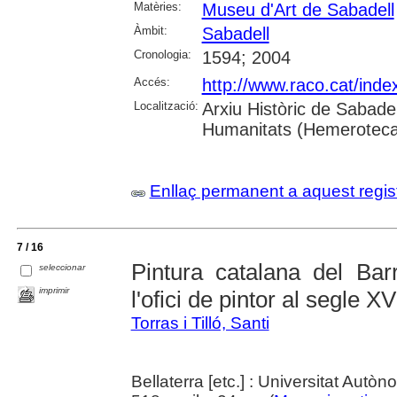
Matèries:
Museu d'Art de Sabadell
Àmbit:
Sabadell
Cronologia:
1594; 2004
Accés:
http://www.raco.cat/ind
Localització:
Arxiu Històric de Sabade
Humanitats (Hemeroteca)
Enllaç permanent a aquest regis
7 / 16
Pintura catalana del Barr
seleccionar
imprimir
l'ofici de pintor al segle XV
Torras i Tilló, Santi
Bellaterra [etc.] : Universitat Autò