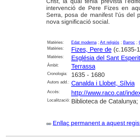
Crist, la qual tenia prevista l'ed
intervenció de Pere Fizes en aqu
Serra, posa de manifest l'ús del pa
nova significació social.
Matèries:
Edat moderna
;
Art religiós
;
Barroc
;
Matèries:
Fizes, Pere de
(c.1635-1
Matèries:
Església del Sant Esperi
Àmbit:
Terrassa
Cronologia:
1635 - 1680
Autors add.:
Canalda i Llobet, Sílvia
Accés:
http://www.raco.cat/ind
Localització:
Biblioteca de Catalunya
Enllaç permanent a aquest regis