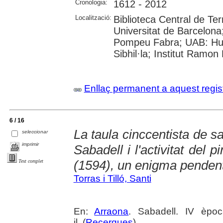
Cronologia:
1612 - 2012
Localització:
Biblioteca Central de Ter
Universitat de Barcelona;
Pompeu Fabra; UAB: Hu
Sibhil·la; Institut Ramo
Enllaç permanent a aquest regis
6 / 16
La taula cinccentista de 
seleccionar
imprimir
Sabadell i l'activitat del
(1594), un enigma penden
Text complet
Torras i Tilló, Santi
En:
Arraona
. Sabadell. IV èpo
il. (
Recerques
)