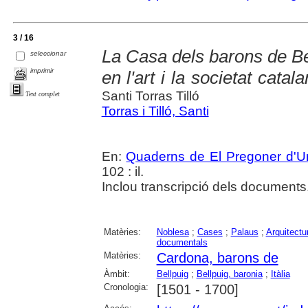
3 / 16
La Casa dels barons de Bel
seleccionar
imprimir
en l'art i la societat cata
Santi Torras Tilló
Text complet
Torras i Tilló, Santi
En:
Quaderns de El Pregoner d'Ur
102 : il.
Inclou transcripció dels documents
Matèries:
Noblesa
;
Cases
;
Palaus
;
Arquitectur
documentals
Matèries:
Cardona, barons de
Àmbit:
Bellpuig
;
Bellpuig, baronia
;
Itàlia
Cronologia:
[1501 - 1700]