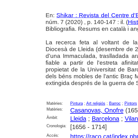
En:
Shikar : Revista del Centre d
núm. 7 (2020) , p. 140-147 : il. (
Hist
Bibliografia. Resums en català i an
La recerca feta al voltant de 
Diocesà de Lleida (desembre de 20
d'una Immaculada, traslladada ar
fiable a partir de l'estreta afin
propietat de la Universitat de Ba
dels béns mobles de l'antic Braç Mi
extingida després de la guerra de 
Matèries:
Pintura
;
Art religiós
;
Barroc
;
Pintors
Matèries:
Casanovas, Onofre
(165
Àmbit:
Lleida
;
Barcelona
;
Vila
Cronologia:
[1656 - 1714]
Accés:
https://raco.cat/index.ph