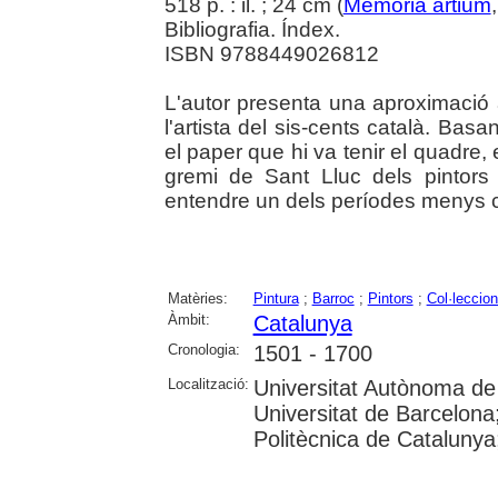
518 p. : il. ; 24 cm (
Memoria artium
Bibliografia. Índex.
ISBN 9788449026812
L'autor presenta una aproximació ap
l'artista del sis-cents català. Bas
el paper que hi va tenir el quadre, e
gremi de Sant Lluc dels pintors
entendre un dels períodes menys con
Matèries:
Pintura
;
Barroc
;
Pintors
;
Col·leccion
Àmbit:
Catalunya
Cronologia:
1501 - 1700
Localització:
Universitat Autònoma de 
Universitat de Barcelona;
Politècnica de Catalunya; 