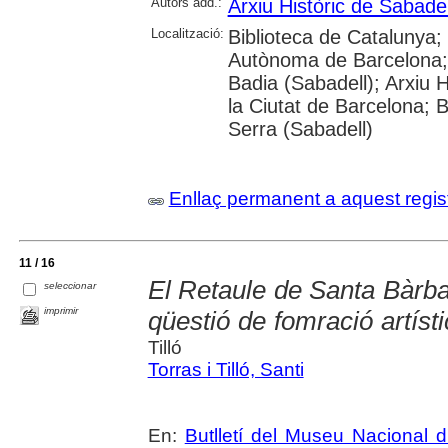
Autors add.:
Arxiu Històric de Sabadel
Localització:
Biblioteca de Catalunya;
Autònoma de Barcelona; 
Badia (Sabadell); Arxiu H
la Ciutat de Barcelona; 
Serra (Sabadell)
Enllaç permanent a aquest regis
11 / 16
El Retaule de Santa Bàrbar
seleccionar
imprimir
qüestió de fomració artíst
Tilló
Torras i Tilló, Santi
En:
Butlletí del Museu Nacional d