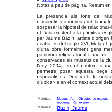
Notes a peu de pàgina. Resum en ca
La presencia als fons del Mus
cinccentista anònima amb la imat
sospesar la hipòtesi de relacionar-
i Llúcia existent a la primitiva es
per Jaume Bazin, artista d'origen
acaballes del segle XVI. Malgrat q
d'una obra formalment gens men
patrimoni religiós local i una d
conservades als museus de la ciuta
l'any 2004, en el context d'un
permetre posar aquesta peça d
especialistes. Dedicar-hi la nos
d'ubicar-la en el context actual dels
Matèries:
Museus d'art
;
Objectes de museus
;
moderna
;
Renaixement
Matèries:
Bazin, Jaume