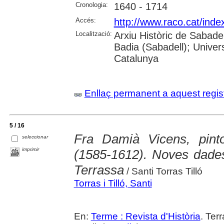
Cronologia:
1640 - 1714
Accés:
http://www.raco.cat/ind
Localització:
Arxiu Històric de Sabade
Badia (Sabadell); Univers
Catalunya
Enllaç permanent a aquest regis
5 / 16
Fra Damià Vicens, pint
seleccionar
imprimir
(1585-1612). Noves dades
Terrassa
/ Santi Torras Tilló
Torras i Tilló, Santi
En:
Terme : Revista d'Història
. Ter