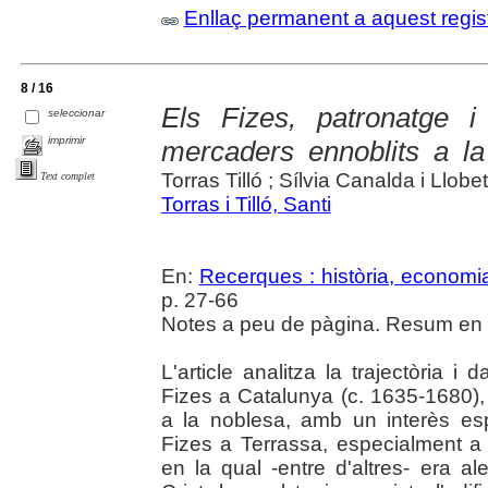
Enllaç permanent a aquest regis
8 / 16
Els Fizes, patronatge i
seleccionar
imprimir
mercaders ennoblits a la
Torras Tilló ; Sílvia Canalda i Llobet
Text complet
Torras i Tilló, Santi
En:
Recerques : història, economia
p. 27-66
Notes a peu de pàgina. Resum en c
L'article analitza la trajectòria 
Fizes a Catalunya (c. 1635-1680),
a la noblesa, amb un interès esp
Fizes a Terrassa, especialment a l
en la qual -entre d'altres- era a