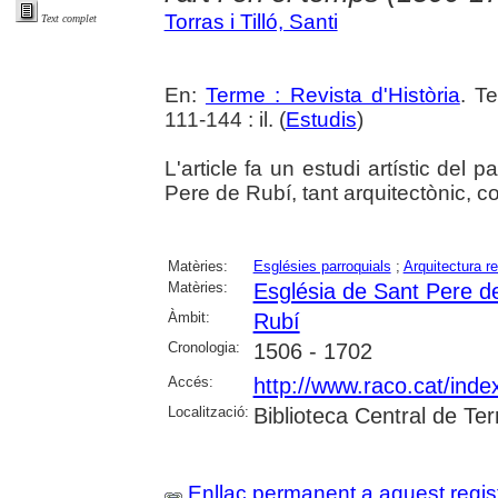
Torras i Tilló, Santi
Text complet
En:
Terme : Revista d'Història
. T
111-144 : il. (
Estudis
)
L'article fa un estudi artístic del
Pere de Rubí, tant arquitectònic, com
Matèries:
Esglésies parroquials
;
Arquitectura re
Matèries:
Església de Sant Pere d
Àmbit:
Rubí
Cronologia:
1506 - 1702
Accés:
http://www.raco.cat/ind
Localització:
Biblioteca Central de Te
Enllaç permanent a aquest regis