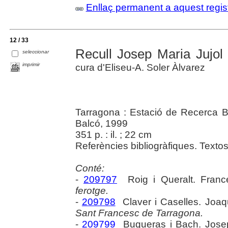
Enllaç permanent a aquest regis
12 / 33
Recull Josep Maria Jujol 
seleccionar
imprimir
cura d'Eliseu-A. Soler Àlvarez
Tarragona : Estació de Recerca Bi
Balcó, 1999
351 p. : il. ; 22 cm
Referències bibliogràfiques. Textos 
Conté:
-
209797
Roig i Queralt. Fran
ferotge.
-
209798
Claver i Caselles. Joa
Sant Francesc de Tarragona.
-
209799
Buqueras i Bach. Jos