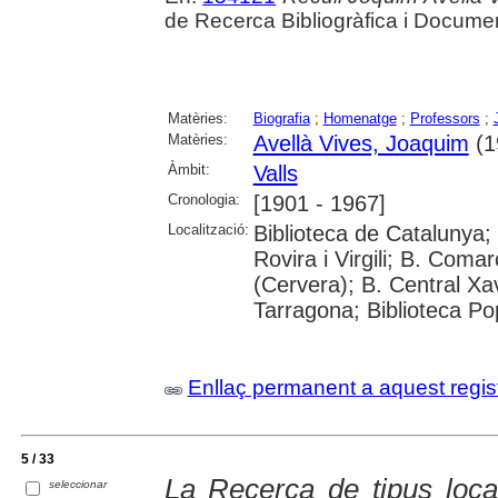
de Recerca Bibliogràfica i Document
Matèries:
Biografia
;
Homenatge
;
Professors
;
Matèries:
Avellà Vives, Joaquim
(1
Àmbit:
Valls
Cronologia:
[1901 - 1967]
Localització:
Biblioteca de Catalunya; 
Rovira i Virgili; B. Coma
(Cervera); B. Central Xa
Tarragona; Biblioteca Pop
Enllaç permanent a aquest regis
5 / 33
La Recerca de tipus loca
seleccionar