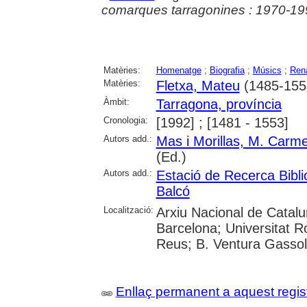
comarques tarragonines : 1970-19
Matèries:
Homenatge
;
Biografia
;
Músics
;
Ren
Matèries:
Fletxa, Mateu
(1485-155
Àmbit:
Tarragona, província
Cronologia:
[1992] ; [1481 - 1553]
Autors add.:
Mas i Morillas, M. Carm
(Ed.)
Autors add.:
Estació de Recerca Bibli
Balcó
Localització:
Arxiu Nacional de Catal
Barcelona; Universitat Ro
Reus; B. Ventura Gassol 
Enllaç permanent a aquest regis