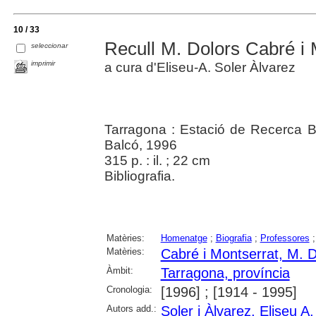
10 / 33
Recull M. Dolors Cabré i 
seleccionar
imprimir
a cura d'Eliseu-A. Soler Àlvarez
Tarragona : Estació de Recerca Bi
Balcó, 1996
315 p. : il. ; 22 cm
Bibliografia.
Matèries:
Homenatge
;
Biografia
;
Professores
Matèries:
Cabré i Montserrat, M. D
Àmbit:
Tarragona, província
Cronologia:
[1996] ; [1914 - 1995]
Autors add.:
Soler i Àlvarez, Eliseu A.