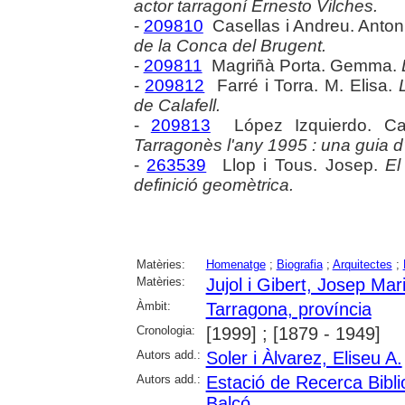
actor tarragoní Ernesto Vilches.
-
209810
Casellas i Andreu. Anton
de la Conca del Brugent.
-
209811
Magriñà Porta. Gemma.
-
209812
Farré i Torra. M. Elisa.
de Calafell.
-
209813
López Izquierdo. Ca
Tarragonès l'any 1995 : una guia d
-
263539
Llop i Tous. Josep.
El
definició geomètrica.
Matèries:
Homenatge
;
Biografia
;
Arquitectes
;
Matèries:
Jujol i Gibert, Josep Mar
Àmbit:
Tarragona, província
Cronologia:
[1999] ; [1879 - 1949]
Autors add.:
Soler i Àlvarez, Eliseu A.
Autors add.:
Estació de Recerca Bibli
Balcó