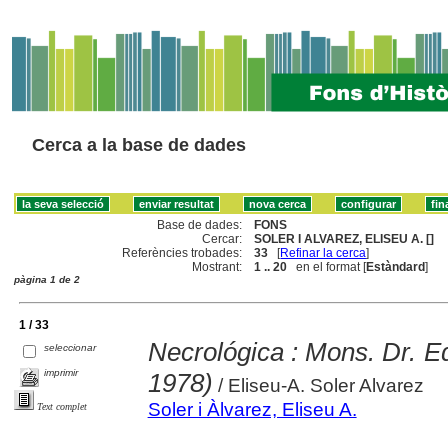
Cerca a la base de dades
Base de dades:
FONS
Cercar:
SOLER I ALVAREZ, ELISEU A. []
Referències trobades:
33
[
Refinar la cerca
]
Mostrant:
1 .. 20
en el format [
Estàndard
]
pàgina 1 de 2
1 / 33
Necrológica : Mons. Dr. E
seleccionar
imprimir
1978)
/ Eliseu-A. Soler Alvarez
Soler i Àlvarez, Eliseu A.
Text complet