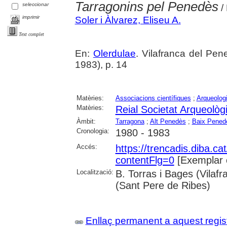
Tarragonins pel Penedès
seleccionar
/ 
imprimir
Soler i Àlvarez, Eliseu A.
Text complet
En:
Olerdulae
. Vilafranca del Pen
1983), p. 14
Matèries:
Associacions científiques
;
Arqueolog
Matèries:
Reial Societat Arqueolò
Àmbit:
Tarragona
;
Alt Penedès
;
Baix Pened
Cronologia:
1980 - 1983
Accés:
https://trencadis.diba.c
contentFlg=0
[Exemplar 
Localització:
B. Torras i Bages (Vilaf
(Sant Pere de Ribes)
Enllaç permanent a aquest regis