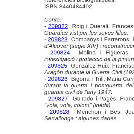
ISBN 8440484402
Conté:
-
209822
Roig i Queralt. France
Guàrdias vist per les seves filles.
-
209823
Companys i Farrerons. 
d'Alcover (segle XIV) : reconstrucci
-
209824
Molina i Figueras.
investigació i protecció de la pintur
-
209825
González Huix. Francisc
Aragón durante la Guerra Civil (19
-
209826
Bigorra i Trill. Maria Ca
durant la guerra i postguerra d
guardia civil de l'any 1947.
-
209827
Guirado i Pagès. Fran
"vola, vola, colom" (inèdit).
-
209828
Menchon i Bes. Jo
Serrallonga : algunes dades.