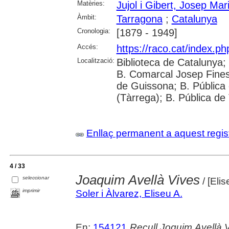
Matèries:
Jujol i Gibert, Josep Mar
Àmbit:
Tarragona
;
Catalunya
Cronologia:
[1879 - 1949]
Accés:
https://raco.cat/index.p
Localització:
Biblioteca de Catalunya; 
B. Comarcal Josep Finest
de Guissona; B. Pública 
(Tàrrega); B. Pública de
Enllaç permanent a aquest regis
4 / 33
Joaquim Avellà Vives
seleccionar
/ [Eli
imprimir
Soler i Àlvarez, Eliseu A.
En:
154121
Recull Joquim Avellà 