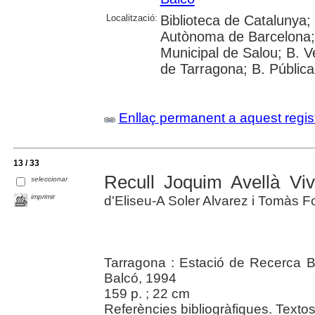
Localització:
Biblioteca de Catalunya;
Autònoma de Barcelona; Un
Municipal de Salou; B. Ve
de Tarragona; B. Pública
Enllaç permanent a aquest regis
13 / 33
Recull Joquim Avellà Vi
seleccionar
imprimir
d'Eliseu-A Soler Alvarez i Tomàs F
Tarragona : Estació de Recerca Bi
Balcó, 1994
159 p. ; 22 cm
Referències bibliogràfiques. Textos 