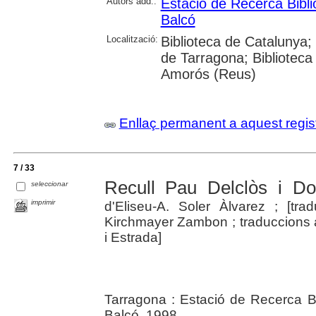
Autors add.:
Estació de Recerca Bibli
Balcó
Localització:
Biblioteca de Catalunya; U
de Tarragona; Biblioteca 
Amorós (Reus)
Enllaç permanent a aquest regis
7 / 33
Recull Pau Delclòs i Do
seleccionar
imprimir
d'Eliseu-A. Soler Àlvarez ; [tradu
Kirchmayer Zambon ; traduccions a 
i Estrada]
Tarragona : Estació de Recerca Bi
Balcó, 1998