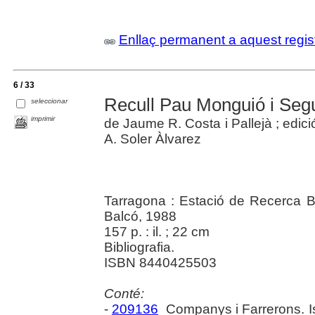
Enllaç permanent a aquest regis
6 / 33
Recull Pau Monguió i Seg
seleccionar
imprimir
de Jaume R. Costa i Pallejà ; edici
A. Soler Àlvarez
Tarragona : Estació de Recerca Bi
Balcó, 1988
157 p. : il. ; 22 cm
Bibliografia.
ISBN 8440425503
Conté:
-
209136
Companys i Farrerons. I