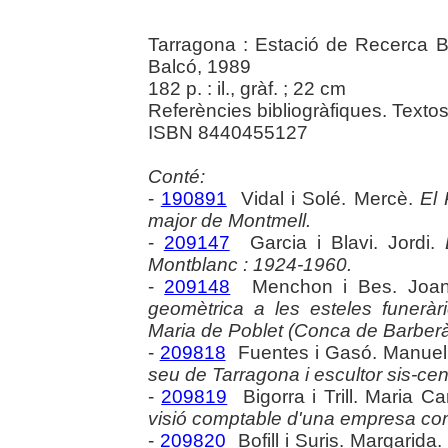
Tarragona : Estació de Recerca Bi
Balcó, 1989
182 p. : il., gràf. ; 22 cm
Referències bibliogràfiques. Textos 
ISBN 8440455127
Conté:
-
190891
Vidal i Solé. Mercè.
El 
major de Montmell.
-
209147
Garcia i Blavi. Jordi.
Montblanc : 1924-1960.
-
209148
Menchon i Bes. Joa
geomètrica a les esteles funeràr
Maria de Poblet (Conca de Barberà)
-
209818
Fuentes i Gasó. Manue
seu de Tarragona i escultor sis-cent
-
209819
Bigorra i Trill. Maria C
visió comptable d'una empresa come
-
209820
Bofill i Suris. Margarida.