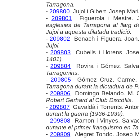
Tarragona.
-
209800
Jujol i Gibert. Josep Mar
-
209801
Figuerola i Mestre. 
esglésies de Tarragona al llarg de
Jujol a aquesta dilatada tradició.
-
209802
Benach i Figuera. Joan
Jujol.
-
209803
Cubells i Llorens. Jose
1401).
-
209804
Rovira i Gómez. Salva
Tarragonins.
-
209805
Gómez Cruz. Carme
Tarragona durant la dictadura de P
-
209806
Domingo Belando. M. 
Robert Gerhard al Club Discòfils.
-
209807
Gavaldà i Torrents. Anto
durant la guerra (1936-1939).
-
209808
Ramon i Vinyes. Salva
durante el primer franquismo en Tar
-
209809
Alegret Tondo. Josep 