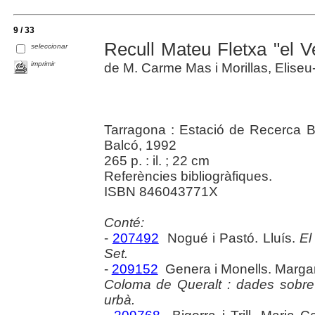
9 / 33
Recull Mateu Fletxa "el Ve
seleccionar
imprimir
de M. Carme Mas i Morillas, Eliseu
Tarragona : Estació de Recerca Bi
Balcó, 1992
265 p. : il. ; 22 cm
Referències bibliogràfiques.
ISBN 846043771X
Conté:
-
207492
Nogué i Pastó. Lluís.
El
Set.
-
209152
Genera i Monells. Marga
Coloma de Queralt : dades sobre
urbà.