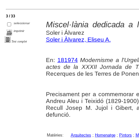
3 / 33
Miscel·lània dedicada a l'
seleccionar
imprimir
Soler i Álvarez
Soler i Àlvarez, Eliseu A.
Text complet
En:
181974
Modernisme a l'Urgell 
actes de la XXXII Jornada de Tr
Recerques de les Terres de Ponent
Precisament per a commemorar el 
Andreu Aleu i Teixidó (1829-1900)
Recull Josep M. Jujol i Gibert
defunció.
Matèries:
Arquitectes
;
Homenatge
;
Pintors
;
M