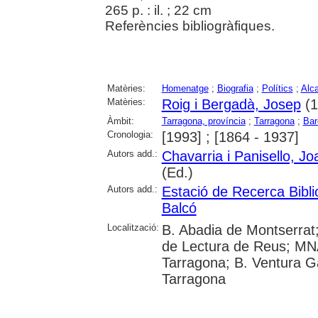
265 p. : il. ; 22 cm
Referències bibliogràfiques.
Matèries:
Homenatge
;
Biografia
;
Polítics
;
Alc
Matèries:
Roig i Bergadà, Josep
(1
Àmbit:
Tarragona, província
;
Tarragona
;
Bar
Cronologia:
[1993] ; [1864 - 1937]
Autors add.:
Chavarria i Panisello, Jo
(Ed.)
Autors add.:
Estació de Recerca Bibli
Balcó
Localització:
B. Abadia de Montserrat; 
de Lectura de Reus; MN
Tarragona; B. Ventura Ga
Tarragona