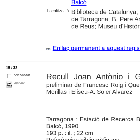
Balcó
Localització:
Biblioteca de Catalunya; U
de Tarragona; B. Pere A
de Reus; Museu d'Històri
Enllaç permanent a aquest regis
15 / 33
Recull Joan Antònio i G
seleccionar
imprimir
preliminar de Francesc Roig i Que
Morillas i Eliseu-A. Soler Alvarez
Tarragona : Estació de Recerca Bi
Balcó, 1990
193 p. : il. ; 22 cm
Referències bibliogràfiques.