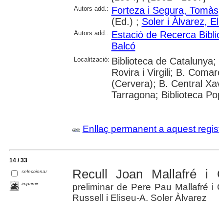
Autors add.:
Forteza i Segura, Tomàs
(Ed.) ;
Soler i Àlvarez, E
Autors add.:
Estació de Recerca Bibli
Balcó
Localització:
Biblioteca de Catalunya; 
Rovira i Virgili; B. Coma
(Cervera); B. Central Xa
Tarragona; Biblioteca Pop
Enllaç permanent a aquest regis
14 / 33
Recull Joan Mallafré i
seleccionar
imprimir
preliminar de Pere Pau Mallafré i
Russell i Eliseu-A. Soler Àlvarez