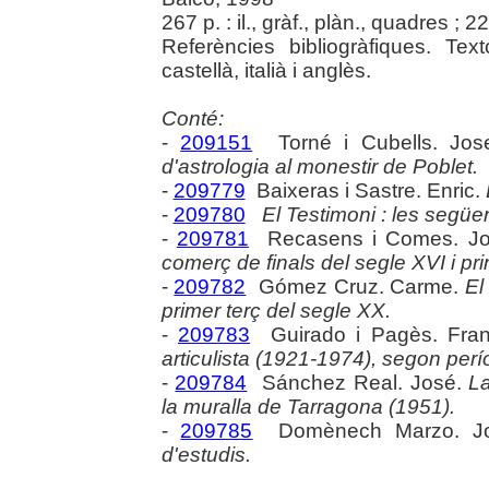
267 p. : il., gràf., plàn., quadres ; 2
Referències bibliogràfiques. Te
castellà, italià i anglès.
Conté:
-
209151
Torné i Cubells. Jo
d'astrologia al monestir de Poblet.
-
209779
Baixeras i Sastre. Enric.
-
209780
El Testimoni : les següe
-
209781
Recasens i Comes. Jo
comerç de finals del segle XVI i pri
-
209782
Gómez Cruz. Carme.
El
primer terç del segle XX.
-
209783
Guirado i Pagès. Fra
articulista (1921-1974), segon perí
-
209784
Sánchez Real. José.
La
la muralla de Tarragona (1951).
-
209785
Domènech Marzo. J
d'estudis.