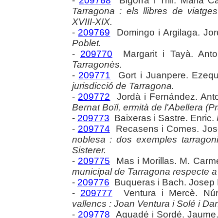
-
209768
Bigorra i Trill. Maria 
Tarragona : els llibres de viatges
XVIII-XIX.
-
209769
Domingo i Argilaga. Jor
Poblet.
-
209770
Margarit i Tayà. Anto
Tarragonès.
-
209771
Gort i Juanpere. Ezequ
jurisdicció de Tarragona.
-
209772
Jordà i Fernández. Ant
Bernat Boïl, ermità de l'Abellera (P
-
209773
Baixeras i Sastre. Enric.
-
209774
Recasens i Comes. Jos
noblesa : dos exemples tarragoni
Sisterer.
-
209775
Mas i Morillas. M. Carm
municipal de Tarragona respecte a 
-
209776
Buqueras i Bach. Josep
-
209777
Ventura i Mercè. Núr
vallencs : Joan Ventura i Solé i Dan
-
209778
Aguadé i Sordé. Jaume