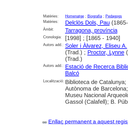
Matèries:
Homenatge
;
Biografia
;
Pedagogs
Matèries:
Delclòs Dols, Pau
(1865-
Àmbit:
Tarragona, província
Cronologia:
[1998] ; [1865 - 1940]
Autors add.:
Soler i Àlvarez, Eliseu A.
(Trad.) ;
Proctor, Lynne
(
(Trad.)
Autors add.:
Estació de Recerca Bibli
Balcó
Localització:
Biblioteca de Catalunya;
Autònoma de Barcelona; U
Museu Nacional Arqueolò
Gassol (Calafell); B. Pú
Enllaç permanent a aquest regis