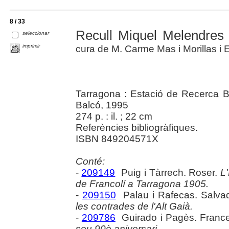
8 / 33
Recull Miquel Melendres 
seleccionar
imprimir
cura de M. Carme Mas i Morillas i E
Tarragona : Estació de Recerca Bi
Balcó, 1995
274 p. : il. ; 22 cm
Referències bibliogràfiques.
ISBN 849204571X
Conté:
-
209149
Puig i Tàrrech. Roser.
L'
de Francolí a Tarragona 1905.
-
209150
Palau i Rafecas. Salva
les contrades de l'Alt Gaià.
-
209786
Guirado i Pagès. Franc
seu 90è aniversari.