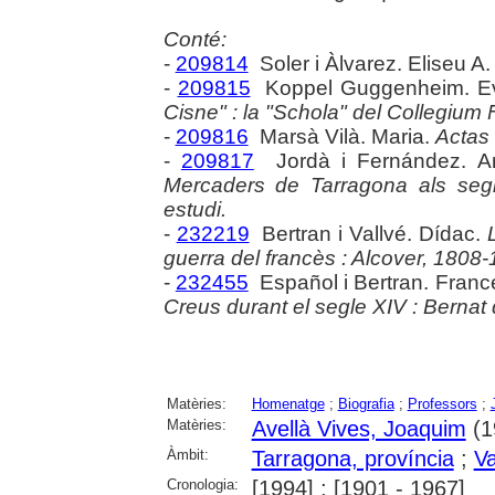
Conté:
-
209814
Soler i Àlvarez. Eliseu A
-
209815
Koppel Guggenheim. E
Cisne" : la "Schola" del Collegium
-
209816
Marsà Vilà. Maria.
Actas
-
209817
Jordà i Fernández. A
Mercaders de Tarragona als segl
estudi.
-
232219
Bertran i Vallvé. Dídac.
guerra del francès : Alcover, 1808-
-
232455
Español i Bertran. Fran
Creus durant el segle XIV : Bernat 
Matèries:
Homenatge
;
Biografia
;
Professors
;
Matèries:
Avellà Vives, Joaquim
(1
Àmbit:
Tarragona, província
;
Va
Cronologia:
[1994] ; [1901 - 1967]