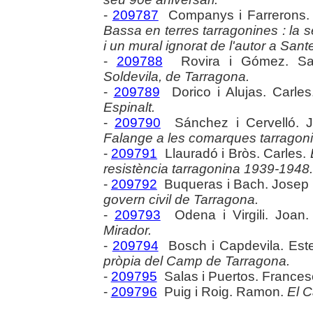
-
209787
Companys i Farrerons. 
Bassa en terres tarragonines : la
i un mural ignorat de l'autor a San
-
209788
Rovira i Gómez. Sa
Soldevila, de Tarragona.
-
209789
Dorico i Alujas. Carle
Espinalt.
-
209790
Sánchez i Cervelló. 
Falange a les comarques tarragon
-
209791
Llauradó i Bròs. Carles.
resistència tarragonina 1939-1948.
-
209792
Buqueras i Bach. Josep
govern civil de Tarragona.
-
209793
Odena i Virgili. Joan
Mirador.
-
209794
Bosch i Capdevila. Est
pròpia del Camp de Tarragona.
-
209795
Salas i Puertos. Frances
-
209796
Puig i Roig. Ramon.
El C