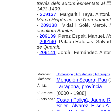
través dels autors esmentats al ll
1423-1499.
-
209137
Margarit i Tayà. Antoni
Marca Hispànica : en l'apropament 
-
209138
Vidal i Solé. Mercè.
escultors Bonifàs.
-
209139
Pérez Espelt. Manuel.
No
-
209140
Palau i Rafecas. Salvad
de Queralt.
-
209141
Jordà i Fernández. Anto
Matèries:
Homenatge
;
Arquitectes
;
Art religiós
Matèries:
Monguió i Segura, Pau
(
Àmbit:
Tarragona, província
Cronologia:
[0000 - 1988]
Autors add.:
Costa i Pallejà, Jaume R
Soler i Àlvarez, Eliseu A.