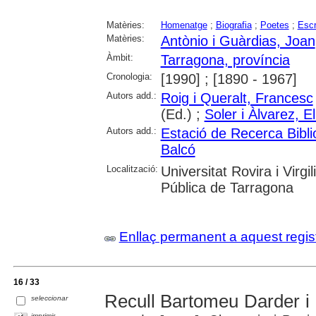
Matèries:
Homenatge
;
Biografia
;
Poetes
;
Escr
Matèries:
Antònio i Guàrdias, Joan
Àmbit:
Tarragona, província
Cronologia:
[1990] ; [1890 - 1967]
Autors add.:
Roig i Queralt, Francesc
(Ed.) ;
Soler i Àlvarez, E
Autors add.:
Estació de Recerca Bibli
Balcó
Localització:
Universitat Rovira i Virg
Pública de Tarragona
Enllaç permanent a aquest regis
16 / 33
Recull Bartomeu Darder i 
seleccionar
imprimir