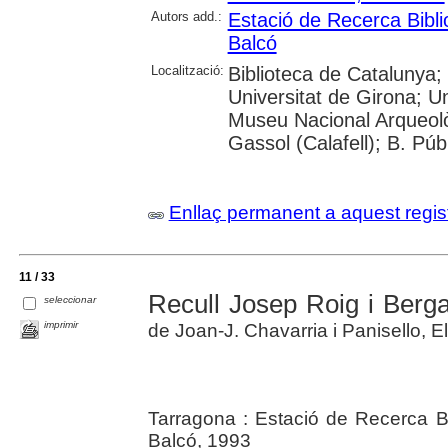
Autors add.:
Estació de Recerca Bibli
Balcó
Localització:
Biblioteca de Catalunya;
Universitat de Girona; Uni
Museu Nacional Arqueolò
Gassol (Calafell); B. Pú
Enllaç permanent a aquest regis
11 / 33
Recull Josep Roig i Berg
seleccionar
imprimir
de Joan-J. Chavarria i Panisello, E
Tarragona : Estació de Recerca Bi
Balcó, 1993