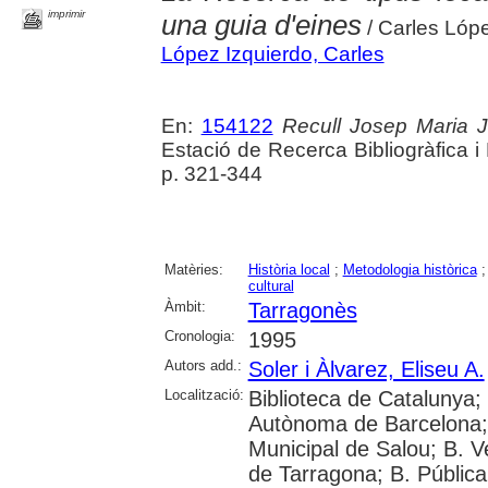
imprimir
una guia d'eines
/ Carles Lópe
López Izquierdo, Carles
En:
154122
Recull Josep Maria Ju
Estació de Recerca Bibliogràfica 
p. 321-344
Matèries:
Història local
;
Metodologia històrica
cultural
Àmbit:
Tarragonès
Cronologia:
1995
Autors add.:
Soler i Àlvarez, Eliseu A.
Localització:
Biblioteca de Catalunya;
Autònoma de Barcelona; Un
Municipal de Salou; B. Ve
de Tarragona; B. Pública