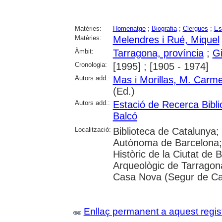
Matèries:
Homenatge
;
Biografia
;
Clergues
;
Es
Matèries:
Melendres i Rué, Miquel
Àmbit:
Tarragona, província
;
G
Cronologia:
[1995] ; [1905 - 1974]
Autors add.:
Mas i Morillas, M. Carm
(Ed.)
Autors add.:
Estació de Recerca Bibli
Balcó
Localització:
Biblioteca de Catalunya;
Autònoma de Barcelona; Un
Històric de la Ciutat de
Arqueològic de Tarragona
Casa Nova (Segur de Cala
Enllaç permanent a aquest regis