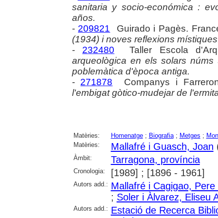
sanitaria y socio-económica : ev
años.
-
209821
Guirado i Pagès. Franc
(1934) i noves reflexions místiques
-
232480
Taller Escola d'Arq
arqueològica en els solars núms 
poblemàtica d'època antiga.
-
271878
Companys i Farreron
l'embigat gòtico-mudejar de l'ermi
Matèries:
Homenatge
;
Biografia
;
Metges
;
Mon
Matèries:
Mallafré i Guasch, Joan
Àmbit:
Tarragona, província
Cronologia:
[1989] ; [1896 - 1961]
Autors add.:
Mallafré i Cagigao, Pere
;
Soler i Àlvarez, Eliseu 
Autors add.:
Estació de Recerca Bibli