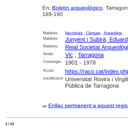
En:
Boletín arqueológico
. Tarragon
189-190
Matèries:
Necrologia
;
Clergues
;
Arqueòlegs
Matèries:
Junyent i Subirà, Eduard
Matèries:
Reial Societat Arqueolò
Àmbit:
Vic
;
Tarragona
Cronologia:
1901 - 1978
Accés:
https://raco.cat/index.ph
Localització:
Universitat Rovira i Virg
Pública de Tarragona
Enllaç permanent a aquest regis
2 / 33