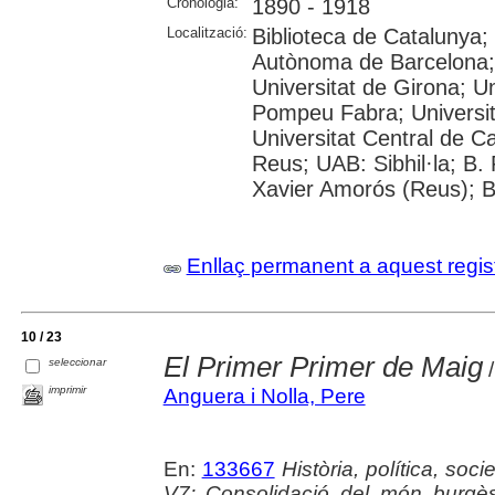
Cronologia:
1890 - 1918
Localització:
Biblioteca de Catalunya; 
Autònoma de Barcelona; 
Universitat de Girona; Un
Pompeu Fabra; Universitat
Universitat Central de C
Reus; UAB: Sibhil·la; B.
Xavier Amorós (Reus); B
Enllaç permanent a aquest regis
10 / 23
El Primer Primer de Maig
seleccionar
/
imprimir
Anguera i Nolla, Pere
En:
133667
Història, política, soci
V7: Consolidació del món burgè