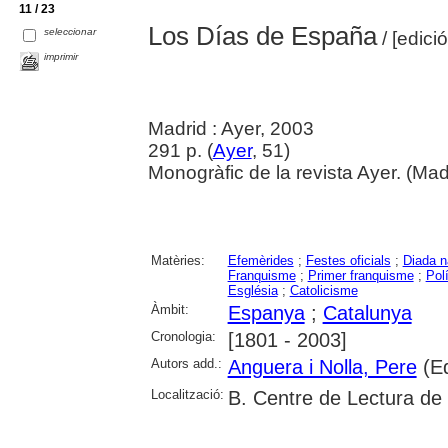
11 / 23
Los Días de España
seleccionar
/ [edici
imprimir
Madrid : Ayer, 2003
291 p. (
Ayer
, 51)
Monogràfic de la revista Ayer. (Mad
Matèries:
Efemèrides
;
Festes oficials
;
Diada n
Franquisme
;
Primer franquisme
;
Polí
Església
;
Catolicisme
Àmbit:
Espanya
;
Catalunya
Cronologia:
[1801 - 2003]
Autors add.:
Anguera i Nolla, Pere
(Ed
Localització:
B. Centre de Lectura de