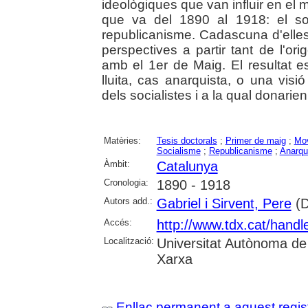
ideològiques que van influir en el 
que va del 1890 al 1918: el soc
republicanisme. Cadascuna d'elles
perspectives a partir tant de l'ori
amb el 1er de Maig. El resultat e
lluita, cas anarquista, o una visió
dels socialistes i a la qual donarie
Matèries:
Tesis doctorals
;
Primer de maig
;
Mov
Socialisme
;
Republicanisme
;
Anarqu
Àmbit:
Catalunya
Cronologia:
1890 - 1918
Autors add.:
Gabriel i Sirvent, Pere
(D
Accés:
http://www.tdx.cat/hand
Localització:
Universitat Autònoma de
Xarxa
Enllaç permanent a aquest regis