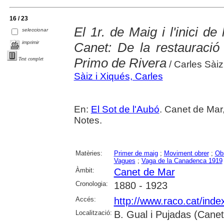
16 / 23
El 1r. de Maig i l'inici de
seleccionar
imprimir
Canet: De la restauració
Primo de Rivera
Text complet
/ Carles Sàiz
Sàiz i Xiqués, Carles
En:
El Sot de l'Aubó
. Canet de Mar,
Notes.
Matèries:
Primer de maig
;
Moviment obrer
;
Ob
Vagues
;
Vaga de la Canadenca 1919
Àmbit:
Canet de Mar
Cronologia:
1880 - 1923
Accés:
http://www.raco.cat/ind
Localització:
B. Gual i Pujadas (Cane