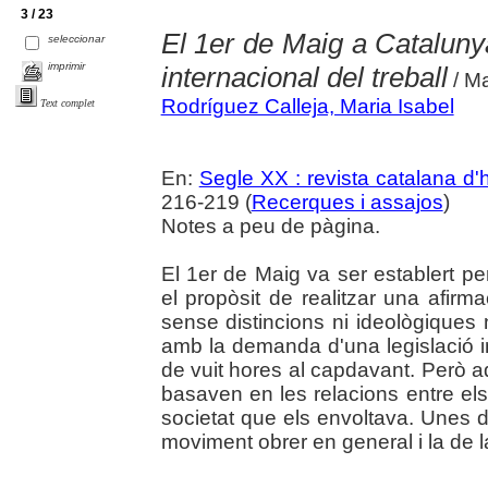
3 / 23
El 1er de Maig a Catalunya
seleccionar
imprimir
internacional del treball
/ Ma
Rodríguez Calleja, Maria Isabel
Text complet
En:
Segle XX : revista catalana d'h
216-219 (
Recerques i assajos
)
Notes a peu de pàgina.
El 1er de Maig va ser establert p
el propòsit de realitzar una afirm
sense distincions ni ideològiques 
amb la demanda d'una legislació in
de vuit hores al capdavant. Però aq
basaven en les relacions entre els 
societat que els envoltava. Unes di
moviment obrer en general i la de l