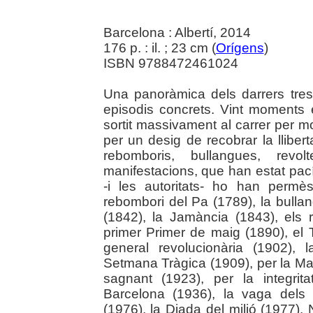
Barcelona : Albertí, 2014
176 p. : il. ; 23 cm (
Orígens
)
ISBN 9788472461024
Una panoràmica dels darrers tres-
episodis concrets. Vint moments 
sortit massivament al carrer per 
per un desig de recobrar la lliber
rebomboris, bullangues, revol
manifestacions, que han estat pac
-i les autoritats- ho han permès
rebombori del Pa (1789), la bulla
(1842), la Jamància (1843), els 
primer Primer de maig (1890), el
general revolucionària (1902),
Setmana Tràgica (1909), per la M
sagnant (1923), per la integrita
Barcelona (1936), la vaga dels tr
(1976), la Diada del milió (1977),