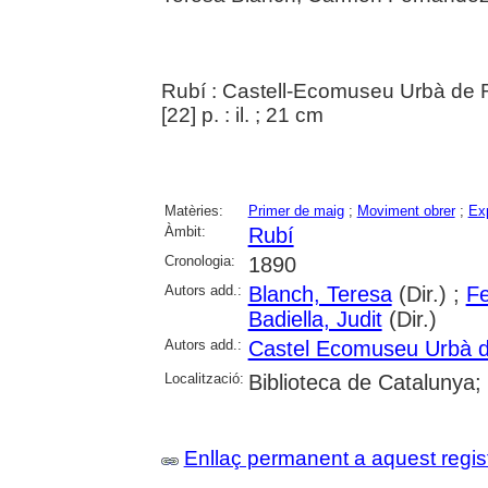
Rubí : Castell-Ecomuseu Urbà de 
[22] p. : il. ; 21 cm
Matèries:
Primer de maig
;
Moviment obrer
;
Exp
Àmbit:
Rubí
Cronologia:
1890
Autors add.:
Blanch, Teresa
(Dir.) ;
F
Badiella, Judit
(Dir.)
Autors add.:
Castel Ecomuseu Urbà 
Localització:
Biblioteca de Catalunya; 
Enllaç permanent a aquest regis