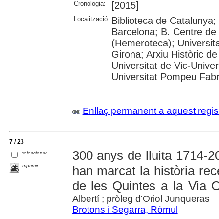
Cronologia:
[2015]
Localització:
Biblioteca de Catalunya; 
Barcelona; B. Centre de
(Hemeroteca); Universita
Girona; Arxiu Històric de
Universitat de Vic-Univer
Universitat Pompeu Fabra;
Enllaç permanent a aquest regis
7 / 23
300 anys de lluita 1714-2
seleccionar
imprimir
han marcat la història rec
de les Quintes a la Via 
Albertí ; pròleg d'Oriol Junqueras
Brotons i Segarra, Ròmul