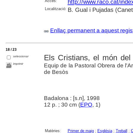
Accés:
http://www.raco.cat/ind
Localització:
B. Gual i Pujadas (Cane
Enllaç permanent a aquest regis
18 / 23
Els Cristians, el món del
seleccionar
imprimir
Equip de la Pastoral Obrera de l'A
de Besòs
Badalona : [s.n], 1998
12 p. ; 30 cm (
EPO
, 1)
Matèries:
Primer de maig
;
Església
;
Treball
;
C