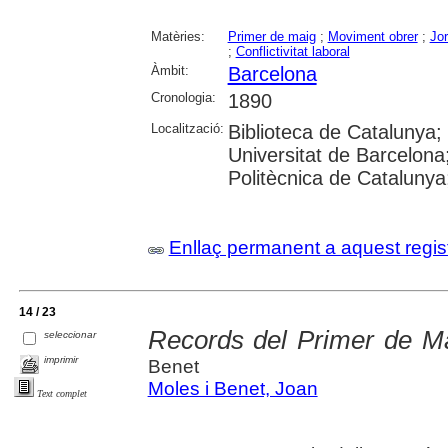
Matèries:
Primer de maig
;
Moviment obrer
;
Jor
;
Conflictivitat laboral
Àmbit:
Barcelona
Cronologia:
1890
Localització:
Biblioteca de Catalunya
Universitat de Barcelona;
Politècnica de Cataluny
Enllaç permanent a aquest regis
14 / 23
Records del Primer de Ma
seleccionar
imprimir
Benet
Moles i Benet, Joan
Text complet