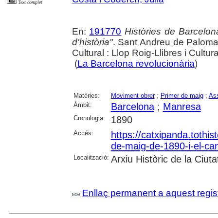
Text complet
En:
191770
Històries de Barcelona
d'història"
. Sant Andreu de Palomar
Cultural : Llop Roig-Llibres i Cultur
(
La Barcelona revolucionària
)
Matèries:
Moviment obrer
;
Primer de maig
;
Ass
Àmbit:
Barcelona
;
Manresa
Cronologia:
1890
Accés:
https://catxipanda.tothis
de-maig-de-1890-i-el-cam
Localització:
Arxiu Històric de la Ciut
Enllaç permanent a aquest regis