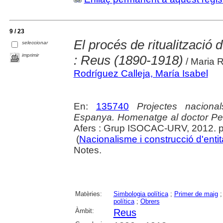
9 / 23
El procés de ritualització 
seleccionar
imprimir
: Reus (1890-1918)
/ Maria R
Rodríguez Calleja, María Isabel
En:
135740
Projectes nacional
Espanya. Homenatge al doctor Per
Afers : Grup ISOCAC-URV, 2012. p
(
Nacionalisme i construcció d'entit
Notes.
Matèries:
Simbologia política
;
Primer de maig
política
;
Obrers
Àmbit:
Reus