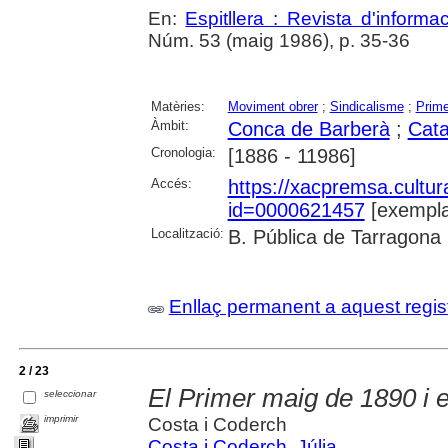
En:
Espitllera : Revista d'inform
Núm. 53 (maig 1986), p. 35-36
Matèries:
Moviment obrer
;
Sindicalisme
;
Prime
Àmbit:
Conca de Barberà
;
Cata
Cronologia:
[1886 - 11986]
Accés:
https://xacpremsa.cultu
id=0000621457
[exempla
Localització:
B. Pública de Tarragona
Enllaç permanent a aquest regis
2 / 23
El Primer maig de 1890 i 
seleccionar
imprimir
Costa i Coderch
Costa i Coderch, Júlia