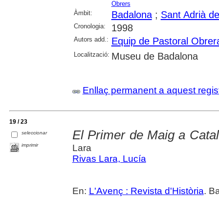
Obrers
Àmbit:
Badalona
;
Sant Adrià d
Cronologia:
1998
Autors add.:
Equip de Pastoral Obrer
Localització:
Museu de Badalona
Enllaç permanent a aquest regis
19 / 23
El Primer de Maig a Cata
seleccionar
imprimir
Lara
Rivas Lara, Lucía
En:
L'Avenç : Revista d'Història
. B