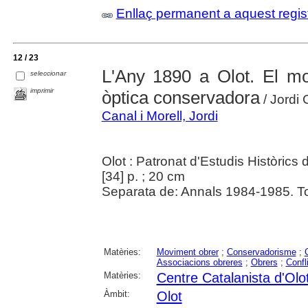
Enllaç permanent a aquest regis
12 / 23
L'Any 1890 a Olot. El mo
seleccionar
imprimir
òptica conservadora
/ Jordi 
Canal i Morell, Jordi
Olot : Patronat d'Estudis Històrics
[34] p. ; 20 cm
Separata de: Annals 1984-1985. Tom
Matèries:
Moviment obrer
;
Conservadorisme
;
Associacions obreres
;
Obrers
;
Confli
Matèries:
Centre Catalanista d'Olo
Àmbit:
Olot