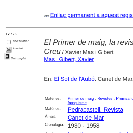
Enllaç permanent a aquest regis
17 / 23
El Primer de maig, la revis
seleccionar
imprimir
Creu
/ Xavier Mas i Gibert
Mas i Gibert, Xavier
Text complet
En:
El Sot de l'Aubó
. Canet de Mar,
Matèries:
Primer de maig
;
Revistes
;
Premsa lo
franquisme
Matèries:
Pedracastell. Revista
Àmbit:
Canet de Mar
Cronologia:
1930 - 1958