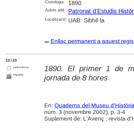
Cronologia:
1890
Autors add.:
Patronat d'Estudis Histò
Localització:
UAB: Sibhil·la
Enllaç permanent a aquest regis
13 / 23
1890. El primer 1 de ma
seleccionar
imprimir
jornada de 8 hores
En:
Quaderns del Museu d'Història
núm. 3 (novembre 2002), p. 3-4
Suplement de: L'Avenç : revista d'H