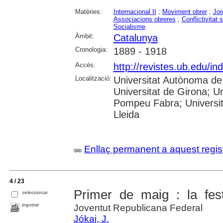
Matèries:
Internacional II
;
Moviment obrer
;
Jor
Associacions obreres
;
Conflictivitat 
Socialisme
Àmbit:
Catalunya
Cronologia:
1889 - 1918
Accés:
http://revistes.ub.edu/i
Localització:
Universitat Autònoma de 
Universitat de Girona; Un
Pompeu Fabra; Universitat
Lleida
Enllaç permanent a aquest regis
4 / 23
Primer de maig : la festa
seleccionar
imprimir
Joventut Republicana Federal
Jókai, J.