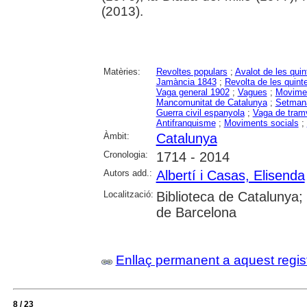
(2013).
Matèries:
Revoltes populars
;
Avalot de les qui
Jamància 1843
;
Revolta de les quint
Vaga general 1902
;
Vagues
;
Movimen
Mancomunitat de Catalunya
;
Setmana
Guerra civil espanyola
;
Vaga de tram
Antifranquisme
;
Moviments socials
;
Àmbit:
Catalunya
Cronologia:
1714 - 2014
Autors add.:
Albertí i Casas, Elisenda
Localització:
Biblioteca de Catalunya;
de Barcelona
Enllaç permanent a aquest regis
8 / 23