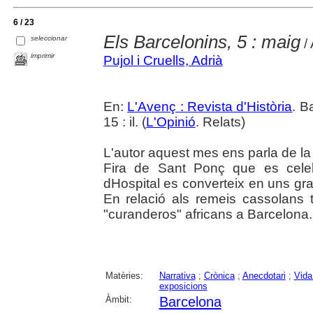
6 / 23
Els Barcelonins, 5 : maig
seleccionar
/ 
imprimir
Pujol i Cruells, Adrià
En:
L'Avenç : Revista d'Història
. B
15 : il. (
L'Opinió
. Relats)
L'autor aquest mes ens parla de la 
Fira de Sant Ponç que es celeb
dHospital es converteix en uns gr
En relació als remeis cassolans t
"curanderos" africans a Barcelona.
Matèries:
Narrativa
;
Crònica
;
Anecdotari
;
Vida
exposicions
Àmbit:
Barcelona