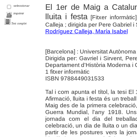
El 1er de Maig a Catalun
seleccionar
imprimir
lluita i festa
[Fitxer informàti
Calleja ; dirigida per Pere Gabriel i 
Text complet
Rodríguez Calleja, María Isabel
[Barcelona] : Universitat Autònom
Dirigida per: Gavriel i Sirvent, P
Departament d'Història Moderna i
1 fitxer informàtic
ISBN 9788449031533
Tal i com apunta el títol, la tesi 
Afirmació, lluita i festa és un treba
Maig des de la primera celebració, 
Guerra Mundial, l'any 1918. Uns
jornada com el dia del treballa
celebració, un dia de lluita o un d
partir de les postures vers la jo