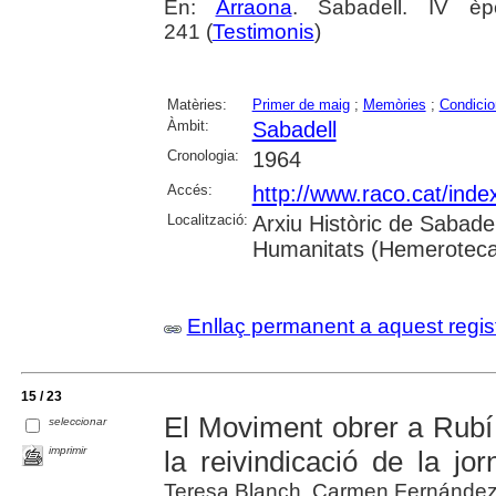
En:
Arraona
. Sabadell. IV è
241 (
Testimonis
)
Matèries:
Primer de maig
;
Memòries
;
Condicio
Àmbit:
Sabadell
Cronologia:
1964
Accés:
http://www.raco.cat/ind
Localització:
Arxiu Històric de Sabade
Humanitats (Hemeroteca
Enllaç permanent a aquest regis
15 / 23
El Moviment obrer a Rubí 
seleccionar
imprimir
la reivindicació de la j
Teresa Blanch, Carmen Fernández, 