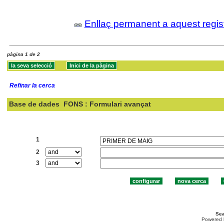
Enllaç permanent a aquest regis
pàgina 1 de 2
Refinar la cerca
Base de dades
FONS : Formulari avançat
Cercar:
1
2
3
Sea
Powered