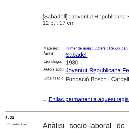
[Sabadell] : Joventut Republicana 
12 p. ; 17 cm
Matèries:
Primer de maig
;
Obrers
;
Republican
Àmbit:
Sabadell
Cronologia:
1930
Autors add.:
Joventut Republicana Fe
Localització:
Fundació Bosch i Cardel
Enllaç permanent a aquest regis
5 / 23
Anàlisi socio-laboral d
seleccionar