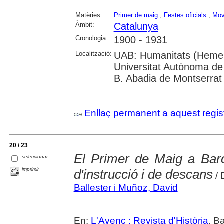
Matèries:
Primer de maig
;
Festes oficials
;
Mov
Àmbit:
Catalunya
Cronologia:
1900 - 1931
Localització:
UAB: Humanitats (Hemero
Universitat Autònoma de 
B. Abadia de Montserrat
Enllaç permanent a aquest regis
20 / 23
El Primer de Maig a Barce
seleccionar
imprimir
d'instrucció i de descans
/ 
Ballester i Muñoz, David
En:
L'Avenç : Revista d'Història
. B