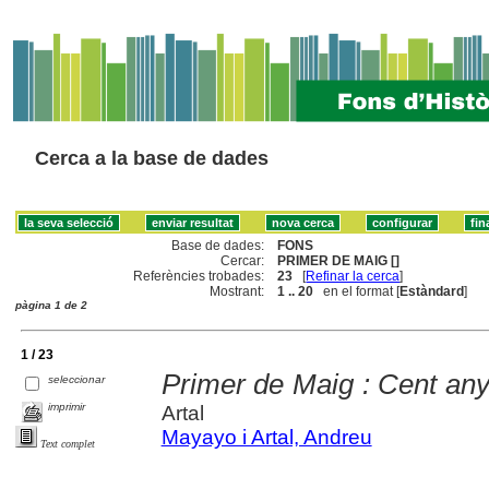
Cerca a la base de dades
Base de dades:
FONS
Cercar:
PRIMER DE MAIG []
Referències trobades:
23
[
Refinar la cerca
]
Mostrant:
1 .. 20
en el format [
Estàndard
]
pàgina 1 de 2
1 / 23
Primer de Maig : Cent anys
seleccionar
imprimir
Artal
Mayayo i Artal, Andreu
Text complet