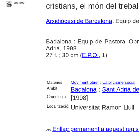
imprimir
cristians, el món del treba
Arxidiòcesi de Barcelona
. Equip d
Badalona : Equip de Pastoral Obre
Adrià, 1998
27 f. ; 30 cm (
E.P.O.
, 1)
Matèries:
Moviment obrer
;
Catolicisme social
;
Àmbit:
Badalona
;
Sant Adrià d
Cronologia:
[1998]
Localització:
Universitat Ramon Llull
Enllaç permanent a aquest regis