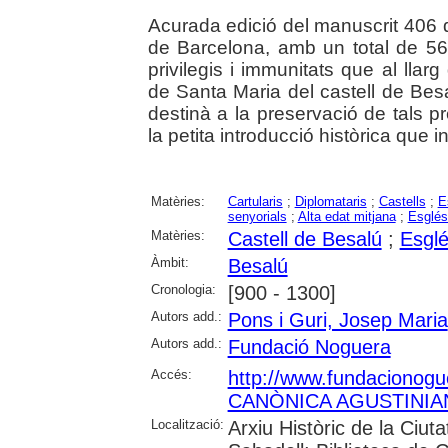
Acurada edició del manuscrit 406 d
de Barcelona, amb un total de 56
privilegis i immunitats que al llar
de Santa Maria del castell de Bes
destinà a la preservació de tals 
la petita introducció històrica que i
Matèries:
Cartularis
;
Diplomataris
;
Castells
;
E
senyorials
;
Alta edat mitjana
;
Esglés
Matèries:
Castell de Besalú
;
Esglé
Àmbit:
Besalú
Cronologia:
[900 - 1300]
Autors add.:
Pons i Guri, Josep Maria
Autors add.:
Fundació Noguera
Accés:
http://www.fundacionog
CANÒNICA AGUSTINIAN
Localització:
Arxiu Històric de la Ciut