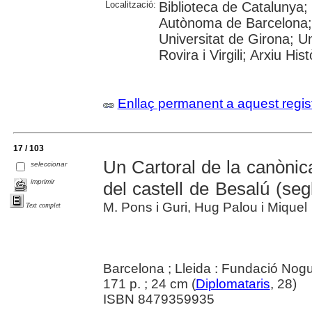
Localització:
Biblioteca de Catalunya;
Autònoma de Barcelona; 
Universitat de Girona; U
Rovira i Virgili; Arxiu Hi
Enllaç permanent a aquest regis
17 / 103
Un Cartoral de la canònic
seleccionar
imprimir
del castell de Besalú (se
M. Pons i Guri, Hug Palou i Miquel
Text complet
Barcelona ; Lleida : Fundació Nog
171 p. ; 24 cm (
Diplomataris
, 28)
ISBN 8479359935