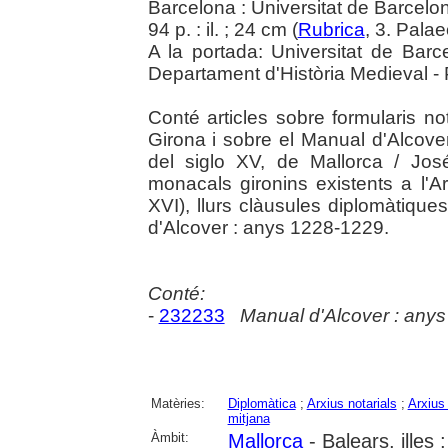
Barcelona : Universitat de Barcelo
94 p. : il. ; 24 cm (
Rubrica
, 3. Pala
A la portada: Universitat de Barc
Departament d'Història Medieval - P
Conté articles sobre formularis n
Girona i sobre el Manual d'Alcover
del siglo XV, de Mallorca / Jo
monacals gironins existents a l'A
XVI), llurs clàusules diplomàtique
d'Alcover : anys 1228-1229.
Conté:
-
232233
Manual d'Alcover : anys
Matèries:
Diplomàtica
;
Arxius notarials
;
Arxius
mitjana
Àmbit:
Mallorca
- Balears, illes 