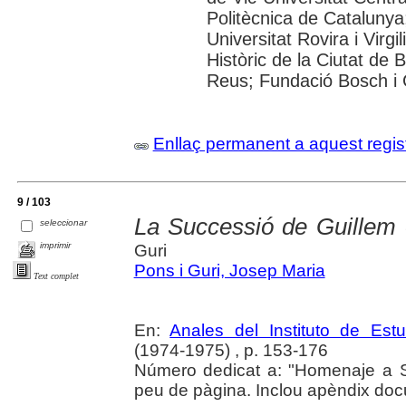
Politècnica de Catalunya
Universitat Rovira i Virgi
Històric de la Ciutat de
Reus; Fundació Bosch i 
Enllaç permanent a aquest regis
9 / 103
La Successió de Guillem
seleccionar
imprimir
Guri
Pons i Guri, Josep Maria
Text complet
En:
Anales del Instituto de Es
(1974-1975) , p. 153-176
Número dedicat a: "Homenaje a S
peu de pàgina. Inclou apèndix doc