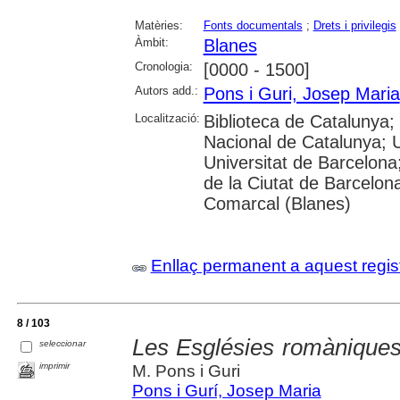
Matèries:
Fonts documentals
;
Drets i privilegis
Àmbit:
Blanes
Cronologia:
[0000 - 1500]
Autors add.:
Pons i Guri, Josep Maria
Localització:
Biblioteca de Catalunya;
Nacional de Catalunya; 
Universitat de Barcelona;
de la Ciutat de Barcelon
Comarcal (Blanes)
Enllaç permanent a aquest regis
8 / 103
Les Esglésies romàniques
seleccionar
imprimir
M. Pons i Guri
Pons i Gurí, Josep Maria