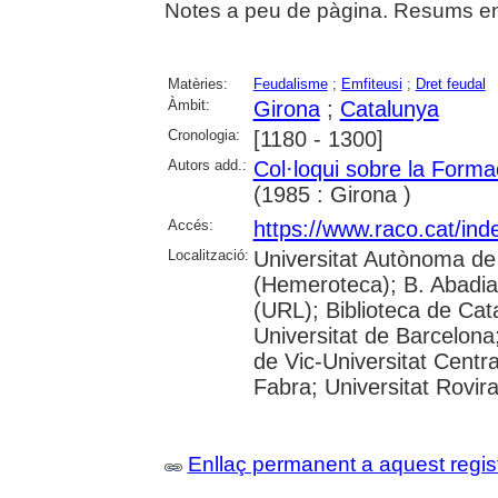
Notes a peu de pàgina. Resums en c
Matèries:
Feudalisme
;
Emfiteusi
;
Dret feudal
Àmbit:
Girona
;
Catalunya
Cronologia:
[1180 - 1300]
Autors add.:
Col·loqui sobre la Forma
(1985 : Girona )
Accés:
https://www.raco.cat/ind
Localització:
Universitat Autònoma de
(Hemeroteca); B. Abadia 
(URL); Biblioteca de Cat
Universitat de Barcelona;
de Vic-Universitat Centr
Fabra; Universitat Rovira 
Enllaç permanent a aquest regis