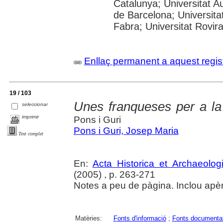
Catalunya; Universitat A
de Barcelona; Universita
Fabra; Universitat Rovira 
Enllaç permanent a aquest regis
19 / 103
Unes franqueses per a la 
seleccionar
imprimir
Pons i Guri
Pons i Guri, Josep Maria
Text complet
En:
Acta Historica et Archaeolog
(2005) , p. 263-271
Notes a peu de pàgina. Inclou apè
Matèries:
Fonts d'informació
;
Fonts documenta