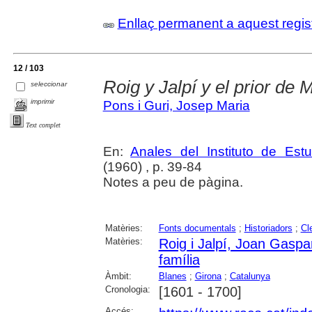
Enllaç permanent a aquest regis
12 / 103
Roig y Jalpí y el prior de
seleccionar
imprimir
Pons i Guri, Josep Maria
Text complet
En:
Anales del Instituto de Es
(1960) , p. 39-84
Notes a peu de pàgina.
Matèries:
Fonts documentals
;
Historiadors
;
Cl
Matèries:
Roig i Jalpí, Joan Gaspa
família
Àmbit:
Blanes
;
Girona
;
Catalunya
Cronologia:
[1601 - 1700]
Accés: