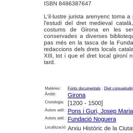
ISBN 8486387647
L'il·lustre jurista arenyenc torna a
l'estudi del dret medieval catal
costums de Girona en les seve
conservades a diverses bibliotequ
pas més en la tasca de la Fundac
redaccions dels drets locals catal
XIII, tot i que el dret local giron
tard.
Matèries:
Fonts documentals
;
Dret consuetudin
Àmbit:
Girona
Cronologia:
[1200 - 1500]
Autors add.:
Pons i Guri, Josep Maria
Autors add.:
Fundació Noguera
Localització:
Arxiu Històric de la Ciut