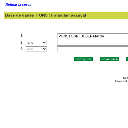
Refinar la cerca
Base de dades
FONS : Formulari avançat
Cercar:
1
2
3
Sea
Powered