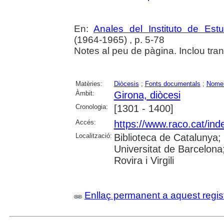
En:
Anales del Instituto de Es
(1964-1965) , p. 5-78
Notes al peu de pàgina. Inclou tra
Matèries:
Diòcesis
;
Fonts documentals
;
Nomen
Àmbit:
Girona, diòcesi
Cronologia:
[1301 - 1400]
Accés:
https://www.raco.cat/ind
Localització:
Biblioteca de Catalunya;
Universitat de Barcelona;
Rovira i Virgili
Enllaç permanent a aquest regis