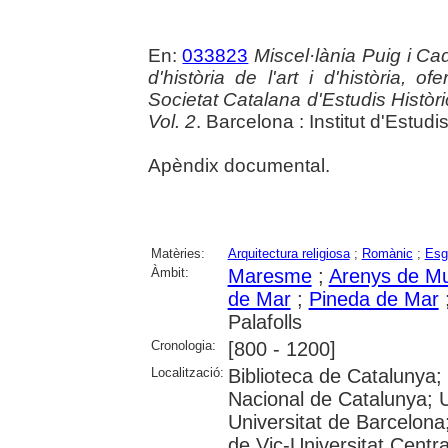
En:
033823
Miscel·lània Puig i Cad
d'història de l'art i d'història, 
Societat Catalana d'Estudis Històrics
Vol. 2
. Barcelona : Institut d'Estu
Apèndix documental.
Matèries:
Arquitectura religiosa
;
Romànic
;
Esg
Àmbit:
Maresme
;
Arenys de M
de Mar
;
Pineda de Mar
Palafolls
Cronologia:
[800 - 1200]
Localització:
Biblioteca de Catalunya;
Nacional de Catalunya; 
Universitat de Barcelona;
de Vic-Universitat Centra