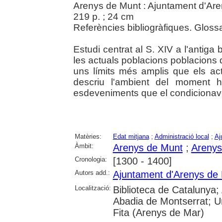
Arenys de Munt : Ajuntament d'Ar
219 p. ; 24 cm
Referències bibliogràfiques. Glossa
Estudi centrat al S. XIV a l'antiga
les actuals poblacions poblacions
uns límits més amplis que els ac
descriu l'ambient del moment his
esdeveniments que el condicionav
Matèries:
Edat mitjana
;
Administració local
;
Aj
Àmbit:
Arenys de Munt
;
Arenys
Cronologia:
[1300 - 1400]
Autors add.:
Ajuntament d'Arenys de
Localització:
Biblioteca de Catalunya;
Abadia de Montserrat; Un
Fita (Arenys de Mar)