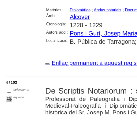
Matèries:
Diplomàtica
;
Arxius notarials
;
Docume
Àmbit:
Alcover
Cronologia:
1228 - 1229
Autors add.:
Pons i Gurí, Josep Mari
Localització:
B. Pública de Tarragona;
Enllaç permanent a aquest regis
4 / 103
De Scriptis Notariorum : 
seleccionar
imprimir
Professorat de Paleografia i Di
Medieval-Paleografia i Diplomàti
històrica del Sr. Josep M. Pons i Gu