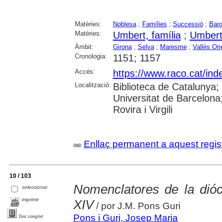
Matèries:
Noblesa
;
Famílies
;
Successió
;
Baro
Matèries:
Umbert, família
;
Umbert
Àmbit:
Girona
;
Selva
;
Maresme
;
Vallès Ori
Cronologia:
1151; 1157
Accés:
https://www.raco.cat/ind
Localització:
Biblioteca de Catalunya;
Universitat de Barcelona;
Rovira i Virgili
Enllaç permanent a aquest regis
10 / 103
Nomenclatores de la dióc
seleccionar
imprimir
XIV
/ por J.M. Pons Guri
Pons i Guri, Josep Maria
Text complet