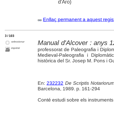
d'Aro)
Enllaç permanent a aquest regis
3 / 103
Manual d'Alcover : anys 
seleccionar
imprimir
professorat de Paleografia i Diplo
Medieval-Paleografia i Diplomàti
històrica del Sr. Josep M. Pons i Gu
En:
232232
De Scriptis Notariorum
Barcelona, 1989. p. 161-294
Conté estudi sobre els instruments n