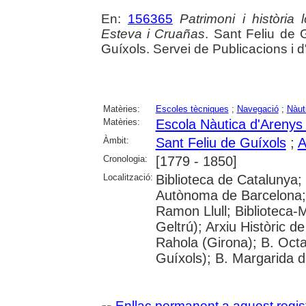
En:
156365
Patrimoni i història
Esteva i Cruañas
. Sant Feliu de 
Guíxols. Servei de Publicacions i d
Matèries:
Escoles tècniques
;
Navegació
;
Nàut
Matèries:
Escola Nàutica d'Arenys
Àmbit:
Sant Feliu de Guíxols
;
A
Cronologia:
[1779 - 1850]
Localització:
Biblioteca de Catalunya;
Autònoma de Barcelona; U
Ramon Llull; Biblioteca-
Geltrú); Arxiu Històric d
Rahola (Girona); B. Octav
Guíxols); B. Margarida d
Enllaç permanent a aquest regis