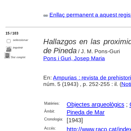
Enllaç permanent a aquest regis
15 / 103
Hallazgos en las proxim
seleccionar
imprimir
de Pineda
/ J. M. Pons-Guri
Pons i Guri, Josep Maria
Text complet
En:
Ampurias : revista de prehistor
núm. 5 (1943) , p. 252-255 : il. (
Not
Matèries:
Objectes arqueològics
;
Àmbit:
Pineda de Mar
Cronologia:
[1943]
Accés:
http://www.raco.cat/ind