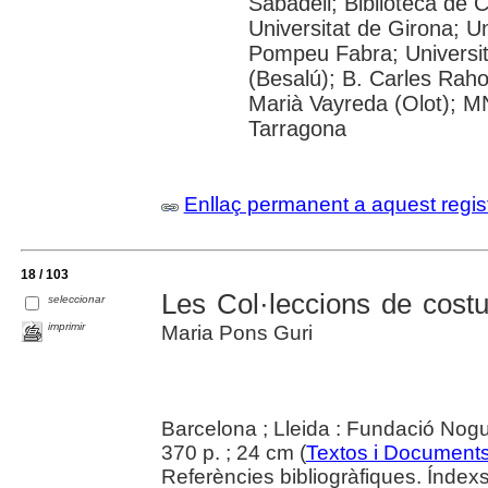
Sabadell; Biblioteca de 
Universitat de Girona; Un
Pompeu Fabra; Universita
(Besalú); B. Carles Rahol
Marià Vayreda (Olot); M
Tarragona
Enllaç permanent a aquest regis
18 / 103
Les Col·leccions de cost
seleccionar
imprimir
Maria Pons Guri
Barcelona ; Lleida : Fundació Nogu
370 p. ; 24 cm (
Textos i Document
Referències bibliogràfiques. Índexs.