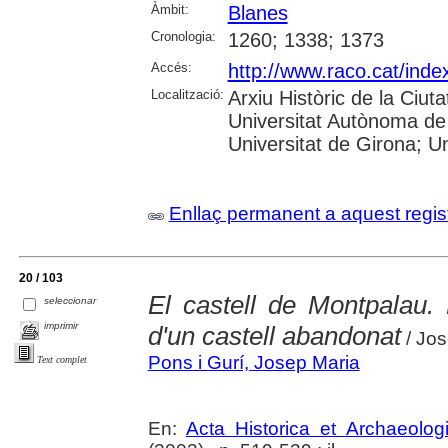
Àmbit:
Blanes
Cronologia:
1260; 1338; 1373
Accés:
http://www.raco.cat/inde
Localització:
Arxiu Històric de la Ciut
Universitat Autònoma de 
Universitat de Girona; Uni
Enllaç permanent a aquest regis
20 / 103
El castell de Montpalau. 
seleccionar
imprimir
d'un castell abandonat
/ Jos
Pons i Gurí, Josep Maria
Text complet
En:
Acta Historica et Archaeolog