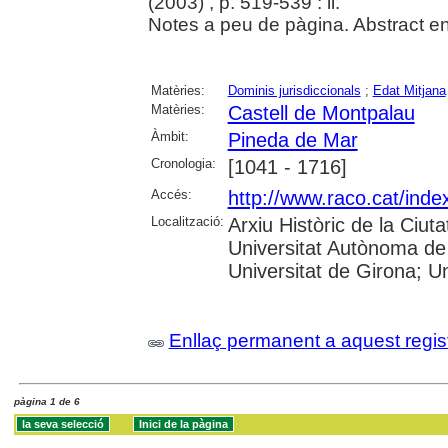
(2003) , p. 519-539 : il.
Notes a peu de pàgina. Abstract en
Matèries:
Dominis jurisdiccionals
;
Edat Mitjana
Matèries:
Castell de Montpalau
Àmbit:
Pineda de Mar
Cronologia:
[1041 - 1716]
Accés:
http://www.raco.cat/inde
Localització:
Arxiu Històric de la Ciut
Universitat Autònoma de 
Universitat de Girona; Uni
Enllaç permanent a aquest regis
pàgina 1 de 6