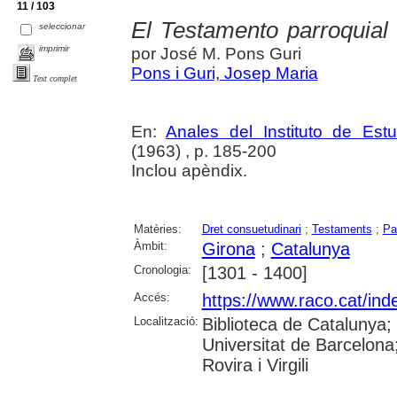
11 / 103
El Testamento parroquial
seleccionar
imprimir
por José M. Pons Guri
Pons i Guri, Josep Maria
Text complet
En:
Anales del Instituto de Es
(1963) , p. 185-200
Inclou apèndix.
Matèries:
Dret consuetudinari
;
Testaments
;
Pa
Àmbit:
Girona
;
Catalunya
Cronologia:
[1301 - 1400]
Accés:
https://www.raco.cat/ind
Localització:
Biblioteca de Catalunya;
Universitat de Barcelona;
Rovira i Virgili