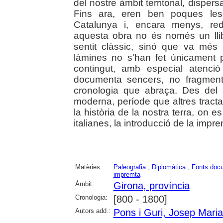
del nostre àmbit territorial, disper
Fins ara, eren ben poques les
Catalunya i, encara menys, red
aquesta obra no és només un llib
sentit clàssic, sinó que va més e
làmines no s'han fet únicament p
contingut, amb especial atenci
documenta sencers, no fragmenta
cronologia que abraça. Des del se
moderna, període que altres tracta
la història de la nostra terra, on 
italianes, la introducció de la impre
Matèries:
Paleografia
;
Diplomàtica
;
Fonts doc
impremta
Àmbit:
Girona, província
Cronologia:
[800 - 1800]
Autors add.:
Pons i Guri, Josep Maria