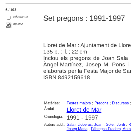
6 / 103
Set pregons : 1991-1997
seleccionar
imprimir
Lloret de Mar : Ajuntament de Llor
135 p. : il. ; 22 cm
Inclou els pregons de Joan Sala i
Àngel Martínez, Josep M. Pons i G
elaborats per la Festa Major de Sa
ISBN 8492159618
Matèries:
Festes majors
;
Pregons
;
Discursos
Àmbit:
Lloret de Mar
Cronologia:
1991 - 1997
Autors add.:
Sala i Lloberas, Joan
;
Soler, Jordi
;
R
Josep Maria
;
Fàbregas Fradera, Anto