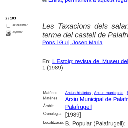
2 / 103
Les Taxacions dels salar
seleccionar
imprimir
terme del castell de Palafr
Pons i Guri, Josep Maria
En:
L'Estoig: revista del Museu de
1 (1989)
Matèries:
Arxius històrics
;
Arxius municipals
;
Matèries:
Arxiu Municipal de Palafr
Àmbit:
Palafrugell
Cronologia:
[1989]
Localització:
B. Popular (Palafrugell)