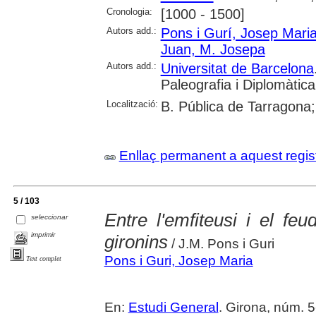
Cronologia:
[1000 - 1500]
Autors add.:
Pons i Gurí, Josep Mari
Juan, M. Josepa
Autors add.:
Universitat de Barcelona
Paleografia i Diplomàtica
Localització:
B. Pública de Tarragona;
Enllaç permanent a aquest regis
5 / 103
Entre l'emfiteusi i el feu
seleccionar
imprimir
gironins
/ J.M. Pons i Guri
Pons i Guri, Josep Maria
Text complet
En:
Estudi General
. Girona, núm. 