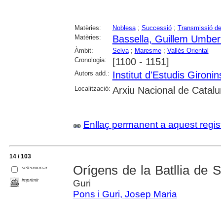
Matèries:
Noblesa
;
Successió
;
Transmissió d
Matèries:
Bassella, Guillem Umber
Àmbit:
Selva
;
Maresme
;
Vallès Oriental
Cronologia:
[1100 - 1151]
Autors add.:
Institut d'Estudis Gironin
Localització:
Arxiu Nacional de Catal
Enllaç permanent a aquest regis
14 / 103
Orígens de la Batllia de 
seleccionar
imprimir
Guri
Pons i Guri, Josep Maria