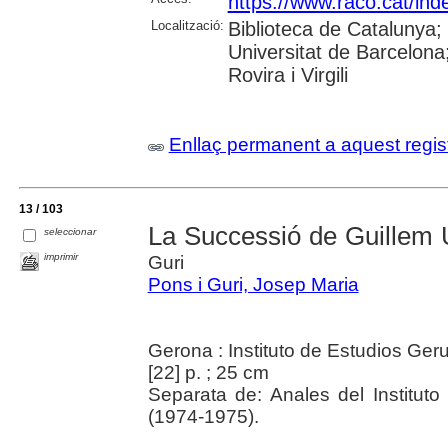
https://www.raco.cat/ind
Localització:
Biblioteca de Catalunya;
Universitat de Barcelona;
Rovira i Virgili
Enllaç permanent a aquest regis
13 / 103
La Successió de Guillem 
seleccionar
imprimir
Guri
Pons i Guri, Josep Maria
Gerona : Instituto de Estudios Ge
[22] p. ; 25 cm
Separata de: Anales del Institut
(1974-1975).