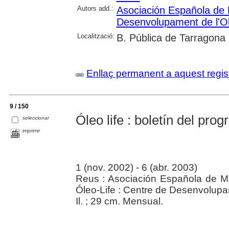
Autors add.:
Asociación Española de M
Desenvolupament de l'Ol
Localització:
B. Pública de Tarragona
Enllaç permanent a aquest regis
9 / 150
Óleo life : boletín del pro
seleccionar
imprimir
1 (nov. 2002) - 6 (abr. 2003)
Reus : Asociación Española de M
Óleo-Life : Centre de Desenvolupa
Il. ; 29 cm. Mensual.