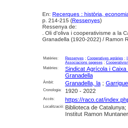
En:
Recerques : història, economia
p. 214-215 (
Ressenyes
)
Ressenya de:
. Oli d'oliva i cooperativisme a la
Granadella (1920-2022) / Ramon 
Matèries:
Ressenyes
;
Cooperatives agràries
;
I
Associacions pageses
;
Cooperativis
Matèries:
Sindicat Agrícola i Caixa
Granadella
Àmbit:
Granadella, la
;
Garrigue
Cronologia:
1920 - 2022
Accés:
https://raco.cat/index.
Localització:
Biblioteca de Catalunya
Institut Ramon Muntaner;