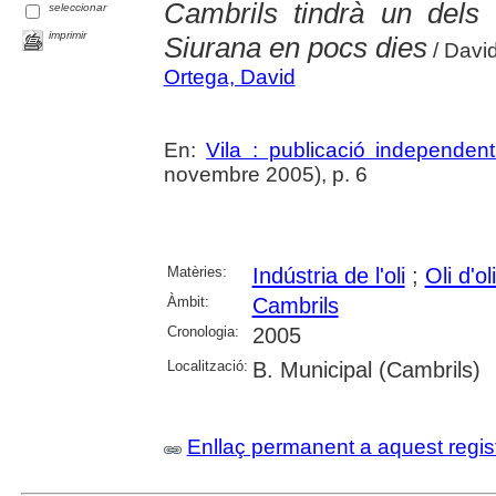
Cambrils tindrà un dels
seleccionar
imprimir
Siurana en pocs dies
/ Davi
Ortega, David
En:
Vila : publicació independe
novembre 2005), p. 6
Matèries:
Indústria de l'oli
;
Oli d'ol
Àmbit:
Cambrils
Cronologia:
2005
Localització:
B. Municipal (Cambrils)
Enllaç permanent a aquest regis