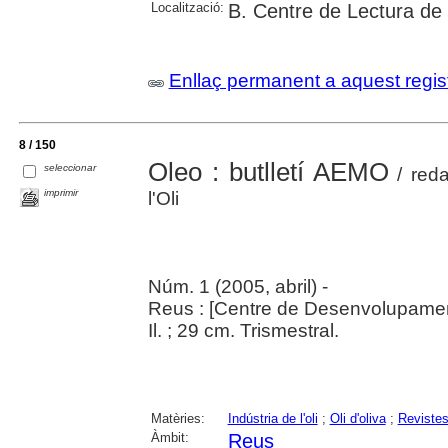
Localització:
B. Centre de Lectura de
Enllaç permanent a aquest regis
8 / 150
Oleo : butlletí AEMO
seleccionar
/ red
imprimir
l'Oli
Núm. 1 (2005, abril) -
Reus : [Centre de Desenvolupament
Il. ; 29 cm. Trismestral.
Matèries:
Indústria de l'oli
;
Oli d'oliva
;
Reviste
Àmbit:
Reus