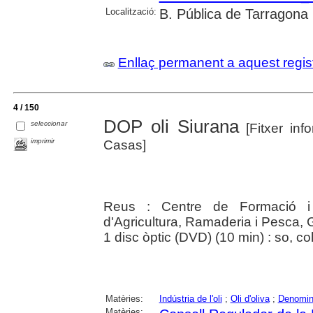
Localització:
B. Pública de Tarragona
Enllaç permanent a aquest regis
4 / 150
DOP oli Siurana
seleccionar
[Fitxer inf
imprimir
Casas]
Reus : Centre de Formació i 
d'Agricultura, Ramaderia i Pesca, 
1 disc òptic (DVD) (10 min) : so, col
Matèries:
Indústria de l'oli
;
Oli d'oliva
;
Denomina
Matèries: