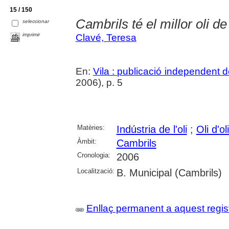
15 / 150
Cambrils té el millor oli d
seleccionar
imprimir
Clavé, Teresa
En:
Vila : publicació independent 
2006), p. 5
Matèries:
Indústria de l'oli
;
Oli d'ol
Àmbit:
Cambrils
Cronologia:
2006
Localització:
B. Municipal (Cambrils)
Enllaç permanent a aquest regis