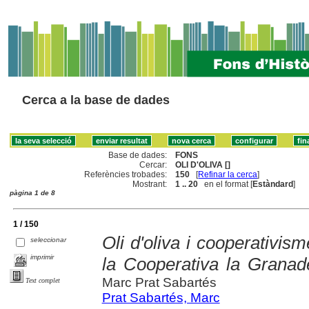
Cerca a la base de dades
Base de dades:
FONS
Cercar:
OLI D'OLIVA []
Referències trobades:
150
[
Refinar la cerca
]
Mostrant:
1 .. 20
en el format [
Estàndard
]
pàgina 1 de 8
1 / 150
Oli d'oliva i cooperativis
seleccionar
imprimir
la Cooperativa la Granad
Marc Prat Sabartés
Text complet
Prat Sabartés, Marc