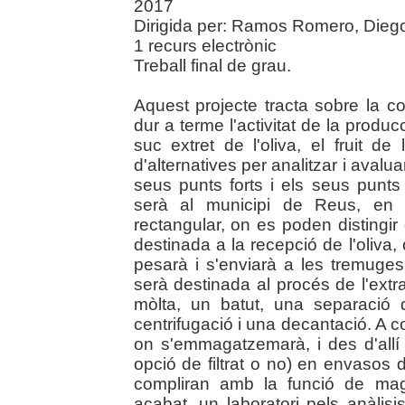
2017
Dirigida per: Ramos Romero, Diego. 
1 recurs electrònic
Treball final de grau.
Aquest projecte tracta sobre la c
dur a terme l'activitat de la producci
suc extret de l'oliva, el fruit de
d'alternatives per analitzar i avalu
seus punts forts i els seus punts 
serà al municipi de Reus, en u
rectangular, on es poden distingir
destinada a la recepció de l'oliva
pesarà i s'enviarà a les tremug
serà destinada al procés de l'extra
mòlta, un batut, una separació 
centrifugació i una decantació. A co
on s'emmagatzemarà, i des d'allí
opció de filtrat o no) en envasos 
compliran amb la funció de mag
acabat, un laboratori pels anàlis