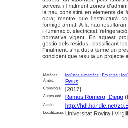
serveis, i finalment zones d'admin
la nau consistirà en elements de 
obra; mentre que l'estructurà co
formigó armat. A la nau resultaran 
il·luminació, electricitat, refrigerac
normativa vigent. En aquest pro
gestió dels residus, classificant-l
Finalment, s'ha dut a terme un pres
concloent que resulta un projecte
Matèries:
Indústria alimentària
;
Projectes
;
Indú
Àmbit:
Reus
Cronologia:
[2017]
Autors add.:
Ramos Romero, Diego
(D
Accés:
http://hdl.handle.net/2
Localització:
Universitat Rovira i Virgili