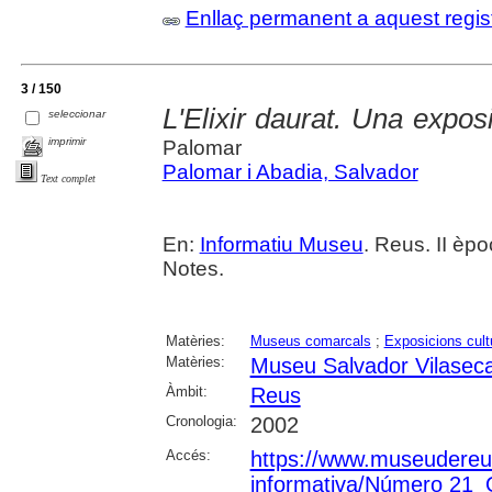
Enllaç permanent a aquest regis
3 / 150
L'Elixir daurat. Una exposic
seleccionar
imprimir
Palomar
Palomar i Abadia, Salvador
Text complet
En:
Informatiu Museu
. Reus. II èpoc
Notes.
Matèries:
Museus comarcals
;
Exposicions cult
Matèries:
Museu Salvador Vilasec
Àmbit:
Reus
Cronologia:
2002
Accés:
https://www.museudereus.c
informativa/Número 21