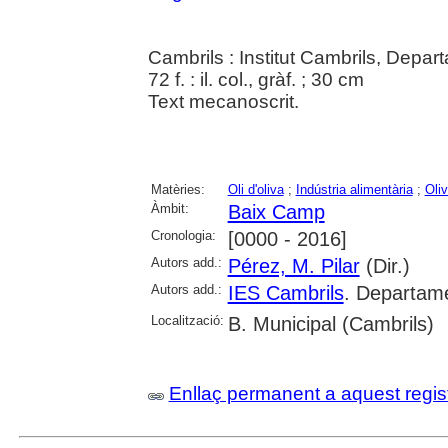
Cambrils : Institut Cambrils, Depar
72 f. : il. col., gràf. ; 30 cm
Text mecanoscrit.
Matèries:
Oli d'oliva
;
Indústria alimentària
;
Oli
Àmbit:
Baix Camp
Cronologia:
[0000 - 2016]
Autors add.:
Pérez, M. Pilar
(Dir.)
Autors add.:
IES Cambrils
. Departame
Localització:
B. Municipal (Cambrils)
Enllaç permanent a aquest regis