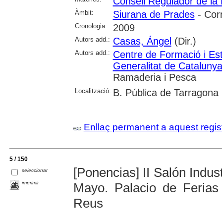
Consell Regulador de la
Àmbit:
Siurana de Prades
- Cor
Cronologia:
2009
Autors add.:
Casas, Ángel
(Dir.)
Autors add.:
Centre de Formació i Es
Generalitat de Cataluny
Ramaderia i Pesca
Localització:
B. Pública de Tarragona
Enllaç permanent a aquest regis
5 / 150
[Ponencias] II Salón Indust
seleccionar
imprimir
Mayo. Palacio de Ferias
Reus