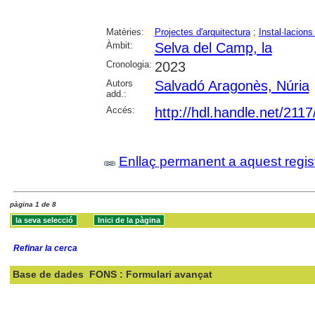
Matèries:
Projectes d'arquitectura
;
Instal·lacions
Àmbit:
Selva del Camp, la
Cronologia:
2023
Autors
Salvadó Aragonès, Núria
add.:
Accés:
http://hdl.handle.net/211
Enllaç permanent a aquest regis
pàgina 1 de 8
Refinar la cerca
Base de dades
FONS : Formulari avançat
Cercar: