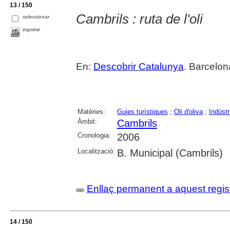
13 / 150
Cambrils : ruta de l'oli
seleccionar
imprimir
En:
Descobrir Catalunya
. Barcelon
Matèries:
Guies turístiques
;
Oli d'oliva
;
Indústri
Àmbit:
Cambrils
Cronologia:
2006
Localització:
B. Municipal (Cambrils)
Enllaç permanent a aquest regis
14 / 150