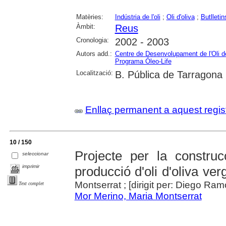
Matèries:
Indústria de l'oli
;
Oli d'oliva
;
Butlletin
Àmbit:
Reus
Cronologia:
2002 - 2003
Autors add.:
Centre de Desenvolupament de l'Oli 
Programa Óleo-Life
Localització:
B. Pública de Tarragona
Enllaç permanent a aquest regis
10 / 150
Projecte per la constru
seleccionar
imprimir
producció d'oli d'oliva ve
Montserrat ; [dirigit per: Diego R
Text complet
Mor Merino, Maria Montserrat