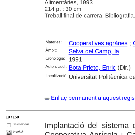
Alimentàries, 1993
214 p. ; 30 cm
Treball final de carrera. Bibliografia
Matèries:
Cooperatives agràries
;
Àmbit:
Selva del Camp, la
Cronologia:
1991
Autors add.:
Bota Prieto, Enric
(Dir.)
Localització:
Universitat Politècnica 
Enllaç permanent a aquest regis
19 / 150
Implantació del sistema d
seleccionar
imprimir
Cooperativa Agrícola i C