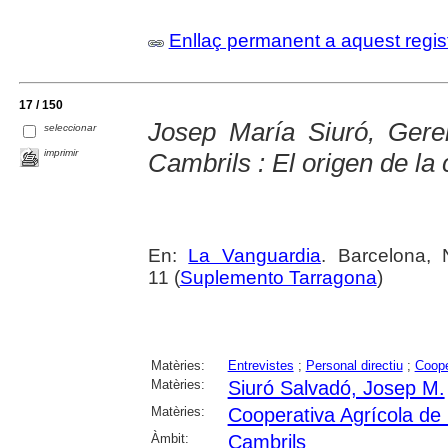
Enllaç permanent a aquest regis
17 / 150
Josep María Siuró, Gere
seleccionar
imprimir
Cambrils : El origen de la 
En:
La Vanguardia
. Barcelona,
11 (
Suplemento Tarragona
)
Matèries:
Entrevistes
;
Personal directiu
;
Coope
Matèries:
Siuró Salvadó, Josep M.
Matèries:
Cooperativa Agrícola de
Àmbit:
Cambrils