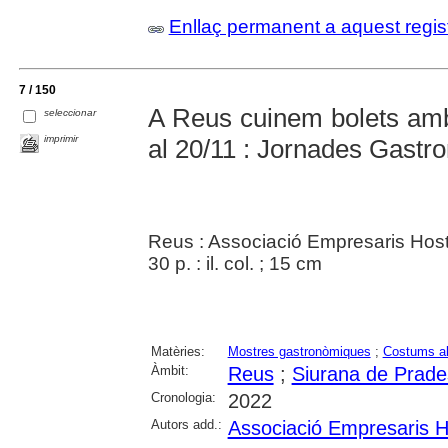
Enllaç permanent a aquest regis
7 / 150
A Reus cuinem bolets amb
seleccionar
imprimir
al 20/11 : Jornades Gast
Reus : Associació Empresaris Host
30 p. : il. col. ; 15 cm
Matèries:
Mostres gastronòmiques
;
Costums al
Àmbit:
Reus
;
Siurana de Prade
Cronologia:
2022
Autors add.:
Associació Empresaris H