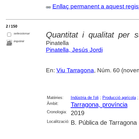
Enllaç permanent a aquest regis
2 / 150
Quantitat i qualitat per 
seleccionar
imprimir
Pinatella
Pinatella, Jesús Jordi
En:
Viu Tarragona
, Núm. 60 (novem
Matèries:
Indústria de l'oli
;
Producció agrícola
Àmbit:
Tarragona, província
Cronologia:
2019
Localització:
B. Pública de Tarragona