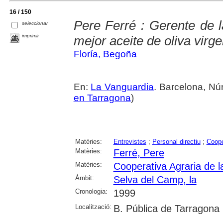
16 / 150
Pere Ferré : Gerente de l
seleccionar
imprimir
mejor aceite de oliva vir
Floría, Begoña
En:
La Vanguardia
. Barcelona, Nú
en Tarragona
)
Matèries:
Entrevistes
;
Personal directiu
;
Coope
Matèries:
Ferré, Pere
Matèries:
Cooperativa Agraria de 
Àmbit:
Selva del Camp, la
Cronologia:
1999
Localització:
B. Pública de Tarragona