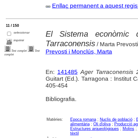
Enllaç permanent a aquest regis
11 / 150
El Sistema econòmic d
seleccionar
imprimir
Tarraconensis
/ Marta Prevosti
Prevosti i Monclús, Marta
Text complet
Text
complet
En:
141485
Ager Tarraconensis 
Guitart (Ed.). Tarragona : Institut
405-454
Bibliografia.
Matèries:
Epoca romana
;
Nuclis de població
;
alimentària
;
Oli d'oliva
;
Producció ag
Estructures arqueològiques
;
Molins
;
tèxtil