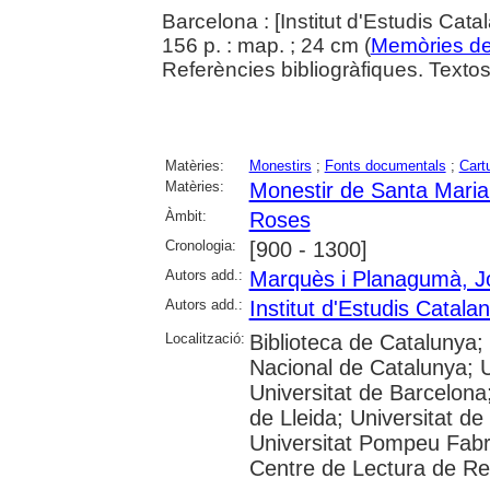
Barcelona : [Institut d'Estudis Cata
156 p. : map. ; 24 cm (
Memòries de 
Referències bibliogràfiques. Textos e
Matèries:
Monestirs
;
Fonts documentals
;
Cartu
Matèries:
Monestir de Santa Mari
Àmbit:
Roses
Cronologia:
[900 - 1300]
Autors add.:
Marquès i Planagumà, J
Autors add.:
Institut d'Estudis Catala
Localització:
Biblioteca de Catalunya;
Nacional de Catalunya; 
Universitat de Barcelona;
de Lleida; Universitat de
Universitat Pompeu Fabra;
Centre de Lectura de Re