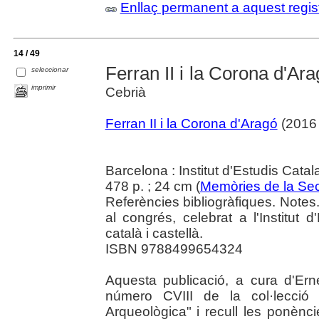
Enllaç permanent a aquest regis
14 / 49
Ferran II i la Corona d'Ar
seleccionar
imprimir
Cebrià
Ferran II i la Corona d'Aragó
(2016 
Barcelona : Institut d'Estudis Cata
478 p. ; 24 cm (
Memòries de la Sec
Referències bibliogràfiques. Note
al congrés, celebrat a l'Institut
català i castellà.
ISBN 9788499654324
Aquesta publicació, a cura d'Ern
número CVIII de la col·lecció 
Arqueològica" i recull les ponènc