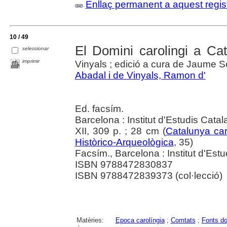
Enllaç permanent a aquest regis
10 / 49
El Domini carolingi a Ca
seleccionar
imprimir
Vinyals ; edició a cura de Jaume S
Abadal i de Vinyals, Ramon d'
Ed. facsím.
Barcelona : Institut d'Estudis Cata
XII, 309 p. ; 28 cm (
Catalunya car
Històrico-Arqueològica
, 35)
Facsím., Barcelona : Institut d'Estu
ISBN 9788472830837
ISBN 9788472839373 (col·lecció)
Matèries:
Epoca carolíngia
;
Comtats
;
Fonts d