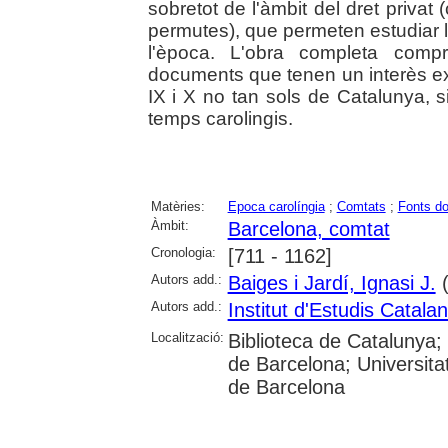
sobretot de l'àmbit del dret priva
permutes), que permeten estudiar l'
l'època. L'obra completa comp
documents que tenen un interès exc
IX i X no tan sols de Catalunya, 
temps carolingis.
Matèries:
Epoca carolíngia
;
Comtats
;
Fonts d
Àmbit:
Barcelona, comtat
Cronologia:
[711 - 1162]
Autors add.:
Baiges i Jardí, Ignasi J.
(
Autors add.:
Institut d'Estudis Catala
Localització:
Biblioteca de Catalunya;
de Barcelona; Universitat
de Barcelona