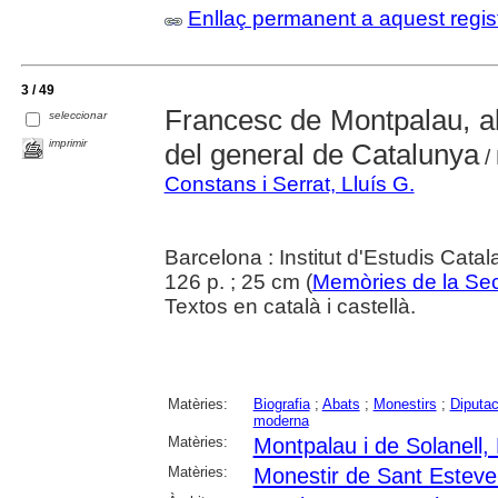
Enllaç permanent a aquest regis
3 / 49
Francesc de Montpalau, a
seleccionar
imprimir
del general de Catalunya
/
Constans i Serrat, Lluís G.
Barcelona : Institut d'Estudis Cata
126 p. ; 25 cm (
Memòries de la Sec
Textos en català i castellà.
Matèries:
Biografia
;
Abats
;
Monestirs
;
Diputac
moderna
Matèries:
Montpalau i de Solanell,
Matèries:
Monestir de Sant Esteve