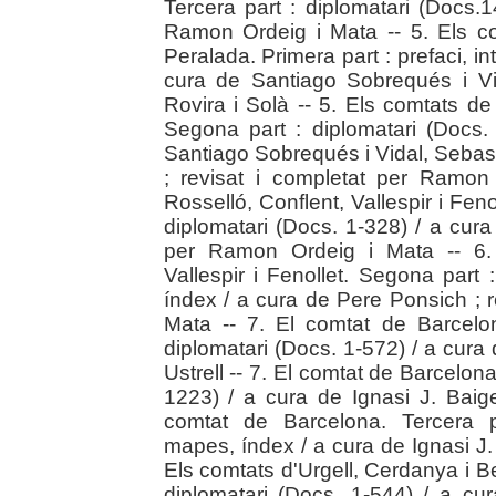
Tercera part : diplomatari (Docs
Ramon Ordeig i Mata -- 5. Els c
Peralada. Primera part : prefaci, in
cura de Santiago Sobrequés i Vi
Rovira i Solà -- 5. Els comtats d
Segona part : diplomatari (Docs
Santiago Sobrequés i Vidal, Sebast
; revisat i completat per Ramon
Rosselló, Conflent, Vallespir i Fenol
diplomatari (Docs. 1-328) / a cura
per Ramon Ordeig i Mata -- 6. 
Vallespir i Fenollet. Segona part
índex / a cura de Pere Ponsich ; 
Mata -- 7. El comtat de Barcelona
diplomatari (Docs. 1-572) / a cura 
Ustrell -- 7. El comtat de Barcelon
1223) / a cura de Ignasi J. Baiges
comtat de Barcelona. Tercera p
mapes, índex / a cura de Ignasi J. B
Els comtats d'Urgell, Cerdanya i Be
diplomatari (Docs. 1-544) / a c