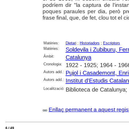
podríem dir "la captura de l'inst
poques paraules per dia, però pre
frase final, que, de fet, clou tot el ci
Matèries:
Dietari
;
Historiadors
;
Escriptors
Matèries:
Soldevila i Zubiburu, Fer
Àmbit:
Catalunya
Cronologia:
1922 - 1925; 1964 - 196
Autors add.:
Pujol i Casademont, Enri
Autors add.:
Institut d'Estudis Catala
Localització:
Biblioteca de Catalunya;
Enllaç permanent a aquest regis
6 / 49