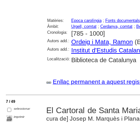
Matèries:
Epoca carolíngia
;
Fonts documentals
Àmbit:
Urgell, comtat
;
Cerdanya, comtat
;
B
Cronologia:
[785 - 1000]
Autors add.:
Ordeig i Mata, Ramon
(E
Autors add.:
Institut d'Estudis Catala
Localització:
Biblioteca de Catalunya
Enllaç permanent a aquest regis
7 / 49
El Cartoral de Santa Mari
seleccionar
imprimir
cura de] Josep M. Marquès i Pla