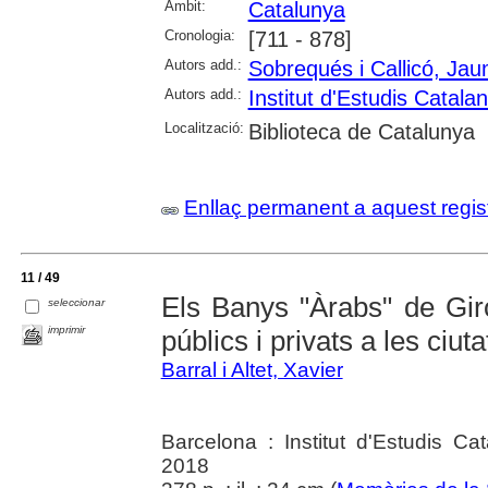
Àmbit:
Catalunya
Cronologia:
[711 - 878]
Autors add.:
Sobrequés i Callicó, Ja
Autors add.:
Institut d'Estudis Catala
Localització:
Biblioteca de Catalunya
Enllaç permanent a aquest regis
11 / 49
Els Banys "Àrabs" de Gir
seleccionar
imprimir
públics i privats a les ciu
Barral i Altet, Xavier
Barcelona : Institut d'Estudis Ca
2018