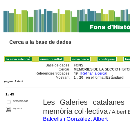
Cerca a la base de dades
Base de dades:
FONS
Cercar:
MEMORIES DE LA SECCIO HISTO
Referències trobades:
49
[
Refinar la cerca
]
Mostrant:
1 .. 20
en el format [
Estàndard
]
pàgina 1 de 3
1 / 49
Les Galeries catalanes d
seleccionar
imprimir
memòria col·lectiva
/ Albert 
Balcells i Gonzàlez, Albert