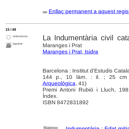
Enllaç permanent a aquest regis
15 / 49
La Indumentària civil cat
seleccionar
imprimir
Maranges i Prat
Maranges i Prat, Isidra
Barcelona : Institut d'Estudis Cata
144 p., 10 làm. : il. ; 25 cm
Arqueològica
, 41)
Premi Antoni Rubió i Lluch, 1981
Índex.
ISBN 8472831892
Matèries:
Indumentària
;
Edat mitj