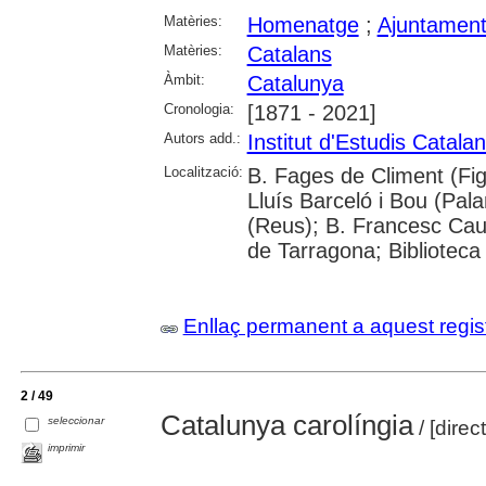
Matèries:
Homenatge
;
Ajuntamen
Matèries:
Catalans
Àmbit:
Catalunya
Cronologia:
[1871 - 2021]
Autors add.:
Institut d'Estudis Catala
Localització:
B. Fages de Climent (Fig
Lluís Barceló i Bou (Pal
(Reus); B. Francesc Caul
de Tarragona; Biblioteca
Enllaç permanent a aquest regis
2 / 49
Catalunya carolíngia
seleccionar
/ [dire
imprimir