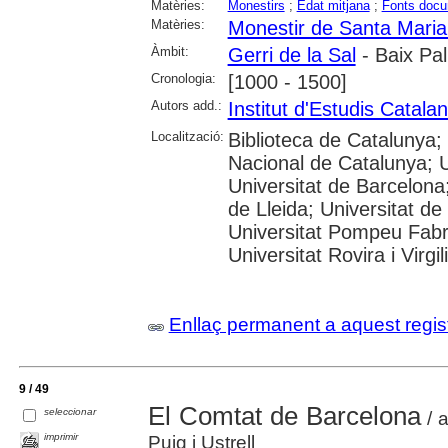
Matèries:
Monestirs
;
Edat mitjana
;
Fonts docu
Matèries:
Monestir de Santa Maria 
Àmbit:
Gerri de la Sal
- Baix Pal
Cronologia:
[1000 - 1500]
Autors add.:
Institut d'Estudis Catala
Localització:
Biblioteca de Catalunya;
Nacional de Catalunya; 
Universitat de Barcelona;
de Lleida; Universitat de
Universitat Pompeu Fabra
Universitat Rovira i Virg
Enllaç permanent a aquest regis
9 / 49
El Comtat de Barcelona
seleccionar
/ a
imprimir
Puig i Ustrell