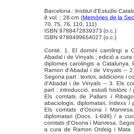
Barcelona : Institut d'Estudis Cata
8 vol. ; 28 cm (
Memòries de la Sec
70, 75, 76, 110, 111)
ISBN 9788472839373 (o.c.)
ISBN 9788499654027 (o.c.)
Conté: 1. El domini carolingi a
Abadal i de Vinyals ; edició a cura
diplomes carolingis a Catalunya. P
Ramon d'Abadal i de Vinyals -- 2.
Segona part : textos, addicions i 
d'Abadal i de Vinyals -- 3. Els c
part : introducció, estudi històric
Els comtats de Pallars i Ribago
abaciologis, diplomatari, índexs /
Els comtats d'Osona i Manresa. 
diplomatari (Docs. 1-698) / a c
comtats d'Osona i Manresa. Segona
a cura de Ramon Ordeig i Mata -