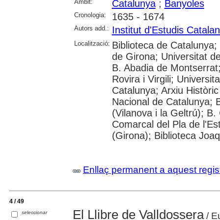
Àmbit:
Catalunya
;
Banyoles
Cronologia:
1635 - 1674
Autors add.:
Institut d'Estudis Catala
Localització:
Biblioteca de Catalunya; 
de Girona; Universitat d
B. Abadia de Montserrat;
Rovira i Virgili; Universi
Catalunya; Arxiu Històric
Nacional de Catalunya; 
(Vilanova i la Geltrú); B
Comarcal del Pla de l'Es
(Girona); Biblioteca Joa
Enllaç permanent a aquest regis
4 / 49
El Llibre de Valldossera
seleccionar
/ E