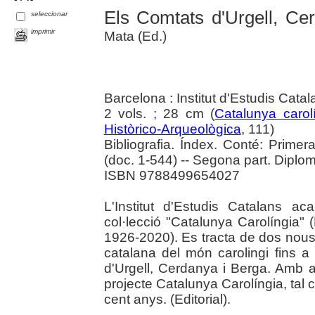
Els Comtats d'Urgell, Ce
seleccionar
imprimir
Mata (Ed.)
Barcelona : Institut d'Estudis Cata
2 vols. ; 28 cm (
Catalunya carol
Històrico-Arqueològica
, 111)
Bibliografia. Índex. Conté: Primera
(doc. 1-544) -- Segona part. Diplo
ISBN 9788499654027
L'Institut d'Estudis Catalans a
col·lecció "Catalunya Carolíngia" (
1926-2020). Es tracta de dos nou
catalana del món carolingi fins a
d'Urgell, Cerdanya i Berga. Amb a
projecte Catalunya Carolíngia, ta
cent anys. (Editorial).