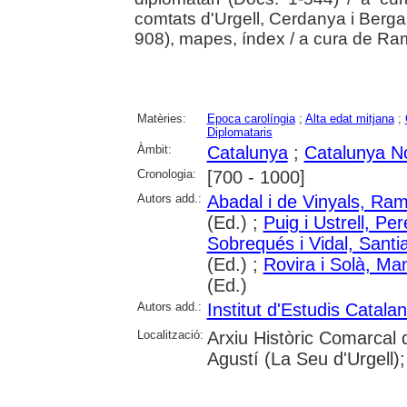
comtats d'Urgell, Cerdanya i Berga
908), mapes, índex / a cura de Ra
Matèries:
Epoca carolíngia
;
Alta edat mitjana
;
Diplomataris
Àmbit:
Catalunya
;
Catalunya N
Cronologia:
[700 - 1000]
Autors add.:
Abadal i de Vinyals, Ram
(Ed.) ;
Puig i Ustrell, Per
Sobrequés i Vidal, Santi
(Ed.) ;
Rovira i Solà, Ma
(Ed.)
Autors add.:
Institut d'Estudis Catala
Localització:
Arxiu Històric Comarcal
Agustí (La Seu d'Urgell);