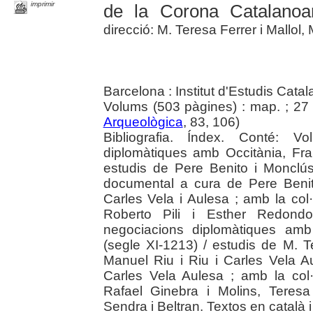
imprimir
de la Corona Catalanoar
direcció: M. Teresa Ferrer i Mallol,
Barcelona : Institut d'Estudis Cata
Volums (503 pàgines) : map. ; 27
Arqueològica
, 83, 106)
Bibliografia. Índex. Conté: V
diplomàtiques amb Occitània, Fran
estudis de Pere Benito i Monclús
documental a cura de Pere Benito
Carles Vela i Aulesa ; amb la col
Roberto Pili i Esther Redondo
negociacions diplomàtiques amb
(segle XI-1213) / estudis de M. Te
Manuel Riu i Riu i Carles Vela 
Carles Vela Aulesa ; amb la col
Rafael Ginebra i Molins, Teresa
Sendra i Beltran. Textos en català i l