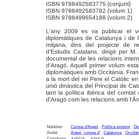
ISBN 9788492583775 (conjunt)
ISBN 9788492583782 (volum 1)
ISBN 9788499654188 (volum 2)
L'any 2009 es va publicar el v
diplomàtiques de Catalunya i de 
mitjana, dins del projecte de re
d'Estudis Catalans, dirigit per M.
documental de les relacions inter
d'Aragó. Aquell primer volum esta
diplomàtiques amb Occitània, França
a la mort del rei Pere el Catòlic e
unió dinàstica del Principat de Ca
tant la política ibèrica del comt
d'Aragó com les relacions amb l'Àn
Matèries:
Corona d'Aragó
;
Política exterior
;
Di
Àmbit:
Aragó, corona d'
;
Catalunya
;
Occitàn
Cronologia: