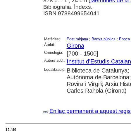
378 p. : il. ; 24 cm (
Memòries de la 
Bibliografia. Índexs.
ISBN 9788499654041
Matèries:
Edat mitjana
;
Banys públics
;
Epoca
Àmbit:
Girona
Cronologia:
[700 - 1500]
Autors add.:
Institut d'Estudis Catala
Localització:
Biblioteca de Catalunya;
Autònoma de Barcelona; U
Rovira i Virgili; Arxiu Hi
Carles Rahola (Girona)
Enllaç permanent a aquest regis
12 / 49