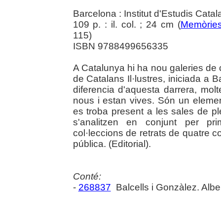
Barcelona : Institut d'Estudis Cata
109 p. : il. col. ; 24 cm (
Memòries
115)
ISBN 9788499656335
A Catalunya hi ha nou galeries de c
de Catalans Il·lustres, iniciada a 
diferencia d'aquesta darrera, molt
nous i estan vives. Són un elemen
es troba present a les sales de p
s'analitzen en conjunt per pr
col·leccions de retrats de quatre 
pública. (Editorial).
Conté:
-
268837
Balcells i Gonzàlez. Albe