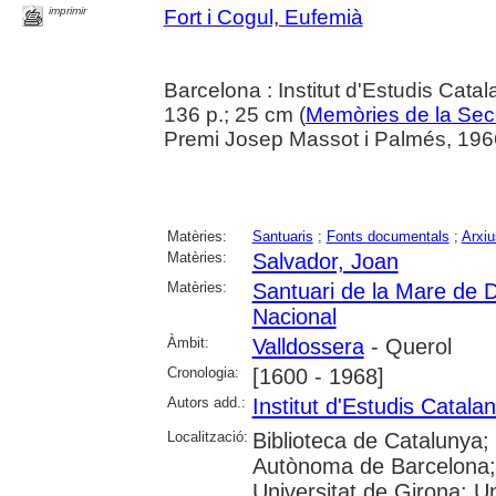
imprimir
Fort i Cogul, Eufemià
Barcelona : Institut d'Estudis Cata
136 p.; 25 cm (
Memòries de la Secc
Premi Josep Massot i Palmés, 1966.
Matèries:
Santuaris
;
Fonts documentals
;
Arxiu
Matèries:
Salvador, Joan
Matèries:
Santuari de la Mare de 
Nacional
Àmbit:
Valldossera
- Querol
Cronologia:
[1600 - 1968]
Autors add.:
Institut d'Estudis Catala
Localització:
Biblioteca de Catalunya;
Autònoma de Barcelona; 
Universitat de Girona; Un