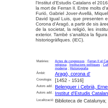
l'Institut d'Estudis Catalans el 201
la mort de Ferran II. Entre molts d'
Furió, Gabriel Jover-Avellà, Miqu
David Igual Luis, que presenten est
Corona d'Aragó, a partir de sis àre
de la societat, la religió, les instit
exterior. També s'analitza la figur
historiogràfiques. (IEC).
Matèries:
Actes de congressos
;
Ferran II el Ca
religiosa
;
Institucions polítiques
;
Cul
moderna
;
Historiografia
Àmbit:
Aragó, corona d'
Cronologia:
[1452 - 1516]
Autors add.:
Belenguer i Cebrià, Erne
Autors add.:
Institut d'Estudis Catala
Localització:
Biblioteca de Catalunya;