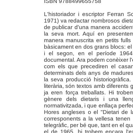
ISBN 9788499655758
L'historiador i escriptor Ferran 
1971) va redactar nombrosos dietar
de publicar d'una manera accident
la seva mort. Aquí en presentem 
manera manuscrita en petits full
bàsicament en dos grans blocs: el
i el segon, en el període 1964
documental. Ara podem conèixer l'
com els que precediren el cas
determinats dels anys de maduresa 
la seva producció historiogràfica
literària, són textos amb diferents
ja eren força treballats. Hi tro
gènere dels dietaris i una lle
normativitzada, i que enllaça perf
Hores angleses o el "Dietari de l
corresponents a la vellesa tenen
telegràfic, per bé que, tant en el
el de 1965, hi trobem encara l'e