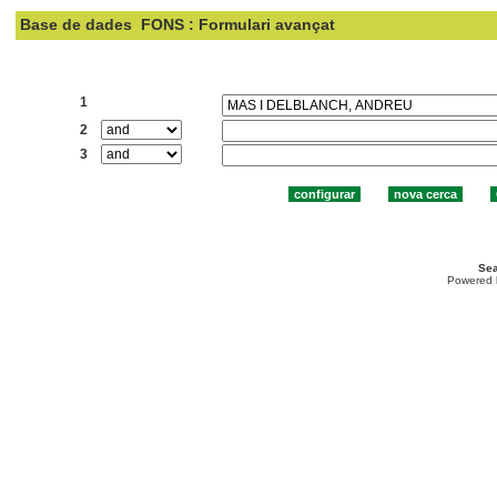
Base de dades
FONS : Formulari avançat
Cercar:
1
2
3
Sea
Powered