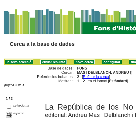
Cerca a la base de dades
Base de dades:
FONS
Cercar:
MAS I DELBLANCH, ANDREU []
Referències trobades:
2
[
Refinar la cerca
]
Mostrant:
1 .. 2
en el format [
Estàndard
]
pàgina 1 de 1
1 / 2
La República de los No 
seleccionar
imprimir
editorial: Andreu Mas i Delblanch i