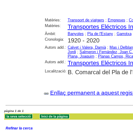
Matèries:
Transport de viatgers
;
Empreses
;
C
Matèries:
Transportes Eléctricos I
Àmbit:
Banyoles
;
Pla de l'Estany
;
Garrotxa
Cronologia:
1920 - 2020
Autors add.:
Calvet i Valera, Damià
;
Mas i Delbla
Jordi
;
Salmeron i Fernández, Joan C.
Plana, Joaquim
;
Planas Camps, Rica
Autors add.:
Transportes Eléctricos I
Localització:
B. Comarcal del Pla de l
Enllaç permanent a aquest regis
pàgina 1 de 1
Refinar la cerca