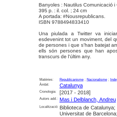
Banyoles : Nautilus Comunicació i 
395 p. : il. col. ; 24 cm
A portada: #Nousrepublicans.
ISBN 9788494833410
Una piulada a Twitter va inic
esdevenint tot un moviment, del q
de persones i que s'han batejat 
ells són persones que han apos
transcurs de l'últim any.
Matèries:
Republicanisme
;
Nacionalisme
;
Inde
Àmbit:
Catalunya
Cronologia:
[2017 - 2018]
Autors add.:
Mas i Delblanch, Andreu
Localització:
Biblioteca de Catalunya;
Universitat de Barcelona; 