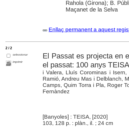
Rahola (Girona); B. Públ
Maçanet de la Selva
Enllaç permanent a aquest regis
2 / 2
El Passat es projecta en el
seleccionar
imprimir
el passat: 100 anys TEIS
i Valera, Lluís Corominas i Isern,
Ramió, Andreu Mas i Delblanch, Mi
Camps, Quim Torra i Pla, Roger To
Fernàndez
[Banyoles] : TEISA, [2020]
103, 128 p. : plàn., il. ; 24 cm