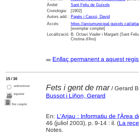
Àmbit:
Sant Feliu de Guíxols
Cronologia:
[1902]
Autors add.:
Pagès i Cassú, David
Accés:
https://arxiumunicipal.guixols.cat/at
[exemplar complet]
Localització:
B. Octavi Viader i Margarit (Sant Feli
Cristina d'Aro)
Enllaç permanent a aquest regis
15 / 30
Fets i gent de mar
seleccionar
/ Gerard B
imprimir
Bussot i Liñon, Gerard
Text complet
En:
L'Arjau : Informatiu de l'Àrea 
46 (juliol 2003), p. 9-14 : il. (
La rece
Notes.