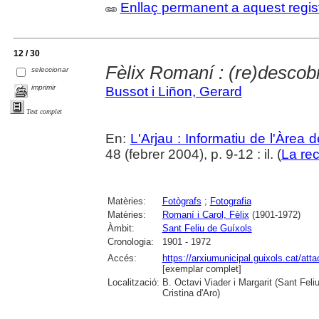
Enllaç permanent a aquest regis
12 / 30
Fèlix Romaní : (re)descobr
seleccionar
imprimir
Bussot i Liñon, Gerard
Text complet
En:
L'Arjau : Informatiu de l'Àrea 
48 (febrer 2004), p. 9-12 : il. (
La re
Matèries:
Fotògrafs
;
Fotografia
Matèries:
Romaní i Carol, Fèlix
(1901-1972)
Àmbit:
Sant Feliu de Guíxols
Cronologia:
1901 - 1972
Accés:
https://arxiumunicipal.guixols.cat/at
[exemplar complet]
Localització:
B. Octavi Viader i Margarit (Sant Feli
Cristina d'Aro)