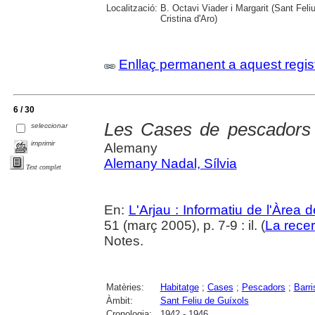
Localització:
B. Octavi Viader i Margarit (Sant Feli
Cristina d'Aro)
Enllaç permanent a aquest regis
6 / 30
Les Cases de pescadors 
seleccionar
imprimir
Alemany
Alemany Nadal, Sílvia
Text complet
En:
L'Arjau : Informatiu de l'Àrea 
51 (març 2005), p. 7-9 : il. (
La rece
Notes.
Matèries:
Habitatge
;
Cases
;
Pescadors
;
Barri
Àmbit:
Sant Feliu de Guíxols
Cronologia:
1942 - 1946