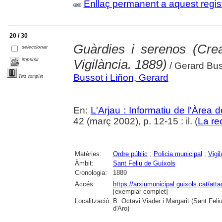
Enllaç permanent a aquest regis
20 / 30
Guàrdies i serenos (Cre
seleccionar
imprimir
Vigilància. 1889)
/ Gerard Bu
Bussot i Liñon, Gerard
Text complet
En:
L'Arjau : Informatiu de l'Àrea 
42 (març 2002), p. 12-15 : il. (
La re
Matèries:
Ordre públic
;
Policia municipal
;
Vigi
Àmbit:
Sant Feliu de Guíxols
Cronologia:
1889
Accés:
https://arxiumunicipal.guixols.cat/a
[exemplar complet]
Localització:
B. Octavi Viader i Margarit (Sant Feli
d'Aro)