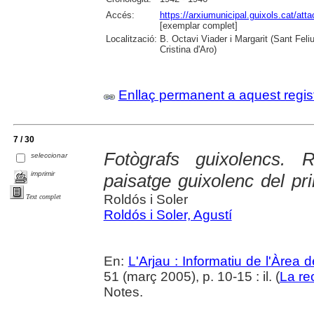
Accés:
https://arxiumunicipal.guixols.cat/at
[exemplar complet]
Localització:
B. Octavi Viader i Margarit (Sant Feli
Cristina d'Aro)
Enllaç permanent a aquest regis
7 / 30
Fotògrafs guixolencs. 
seleccionar
imprimir
paisatge guixolenc del pr
Roldós i Soler
Text complet
Roldós i Soler, Agustí
En:
L'Arjau : Informatiu de l'Àrea 
51 (març 2005), p. 10-15 : il. (
La re
Notes.