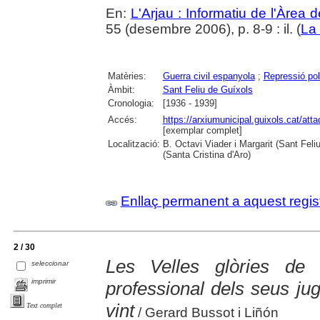
En:
L'Arjau : Informatiu de l'Àrea 
55 (desembre 2006), p. 8-9 : il. (
La
Matèries:
Guerra civil espanyola
;
Repressió pol
Àmbit:
Sant Feliu de Guíxols
Cronologia:
[1936 - 1939]
Accés:
https://arxiumunicipal.guixols.cat/at
[exemplar complet]
Localització:
B. Octavi Viader i Margarit (Sant Feli
(Santa Cristina d'Aro)
Enllaç permanent a aquest regis
2 / 30
Les Velles glòries de 
seleccionar
imprimir
professional dels seus ju
vint
Text complet
/ Gerard Bussot i Liñón