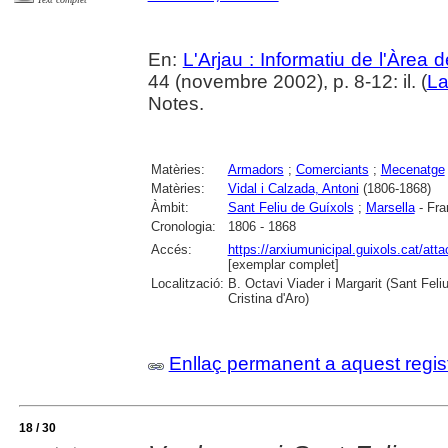
En:
L'Arjau : Informatiu de l'Àrea 
44 (novembre 2002), p. 8-12: il. (
La
Notes.
Matèries:
Armadors
;
Comerciants
;
Mecenatge
Matèries:
Vidal i Calzada, Antoni
(1806-1868)
Àmbit:
Sant Feliu de Guíxols
;
Marsella
- Fra
Cronologia:
1806 - 1868
Accés:
https://arxiumunicipal.guixols.cat/a
[exemplar complet]
Localització:
B. Octavi Viader i Margarit (Sant Feli
Cristina d'Aro)
Enllaç permanent a aquest regis
18 / 30