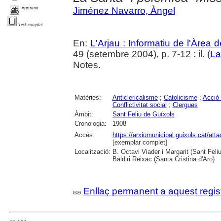
imprimir
Jiménez Navarro, Àngel
Text complet
En:
L'Arjau : Informatiu de l'Àrea 
49 (setembre 2004), p. 7-12 : il. (
La
Notes.
Matèries:
Anticlericalisme
;
Catolicisme
;
Acció 
Conflictivitat social
;
Clergues
Àmbit:
Sant Feliu de Guíxols
Cronologia:
1908
Accés:
https://arxiumunicipal.guixols.cat/at
[exemplar complet]
Localització:
B. Octavi Viader i Margarit (Sant Feli
Baldiri Reixac (Santa Cristina d'Aro)
Enllaç permanent a aquest regis