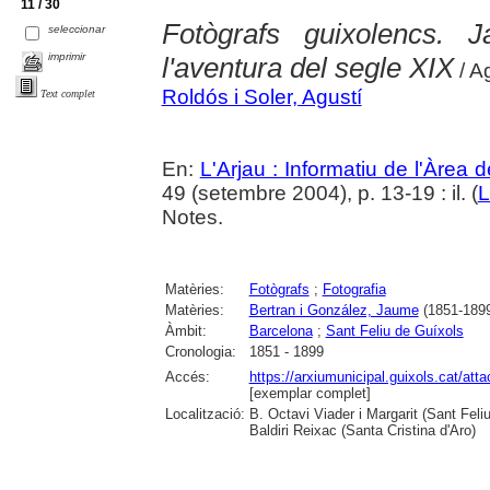
11 / 30
Fotògrafs guixolencs. 
seleccionar
imprimir
l'aventura del segle XIX
/ A
Roldós i Soler, Agustí
Text complet
En:
L'Arjau : Informatiu de l'Àrea 
49 (setembre 2004), p. 13-19 : il. (
L
Notes.
Matèries:
Fotògrafs
;
Fotografia
Matèries:
Bertran i González, Jaume
(1851-189
Àmbit:
Barcelona
;
Sant Feliu de Guíxols
Cronologia:
1851 - 1899
Accés:
https://arxiumunicipal.guixols.cat/at
[exemplar complet]
Localització:
B. Octavi Viader i Margarit (Sant Feli
Baldiri Reixac (Santa Cristina d'Aro)