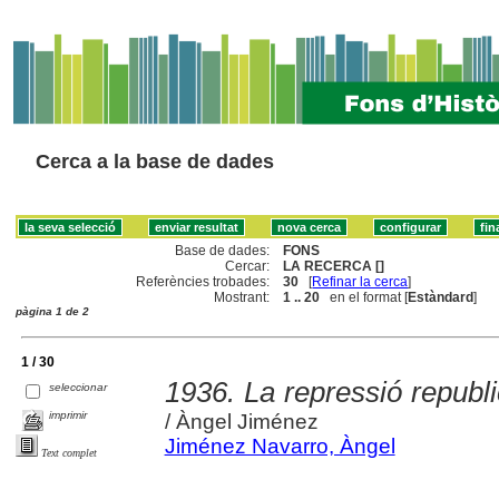
Cerca a la base de dades
Base de dades:
FONS
Cercar:
LA RECERCA []
Referències trobades:
30
[
Refinar la cerca
]
Mostrant:
1 .. 20
en el format [
Estàndard
]
pàgina 1 de 2
1 / 30
1936. La repressió republ
seleccionar
imprimir
/ Àngel Jiménez
Jiménez Navarro, Àngel
Text complet