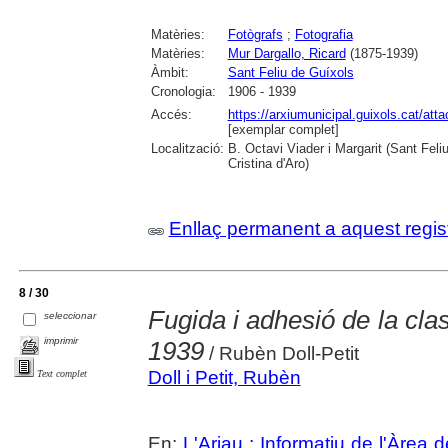
Matèries:
Fotògrafs
;
Fotografia
Matèries:
Mur Dargallo, Ricard
(1875-1939)
Àmbit:
Sant Feliu de Guíxols
Cronologia:
1906 - 1939
Accés:
https://arxiumunicipal.guixols.cat/at
[exemplar complet]
Localització:
B. Octavi Viader i Margarit (Sant Feli
Cristina d'Aro)
Enllaç permanent a aquest regis
8 / 30
Fugida i adhesió de la cla
seleccionar
imprimir
1939
/ Rubèn Doll-Petit
Doll i Petit, Rubèn
Text complet
En:
L'Arjau : Informatiu de l'Àrea 