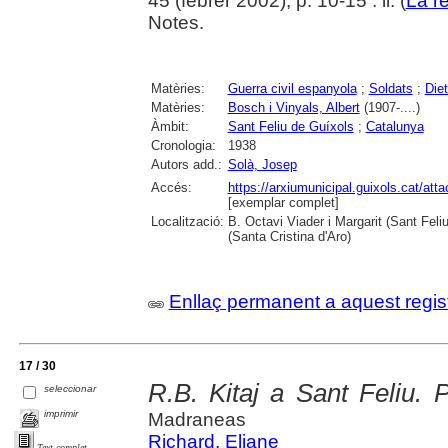
45 (febrer 2002), p. 10-15 : il. (
La r
Notes.
Matèries:
Guerra civil espanyola
;
Soldats
;
Diet
Matèries:
Bosch i Vinyals, Albert
(1907-....)
Àmbit:
Sant Feliu de Guíxols
;
Catalunya
Cronologia:
1938
Autors add.:
Solà, Josep
Accés:
https://arxiumunicipal.guixols.cat/att
[exemplar complet]
Localització:
B. Octavi Viader i Margarit (Sant Feli
(Santa Cristina d'Aro)
Enllaç permanent a aquest regis
17 / 30
R.B. Kitaj a Sant Feliu. Pi
seleccionar
imprimir
Madraneas
Richard, Eliane
Text complet