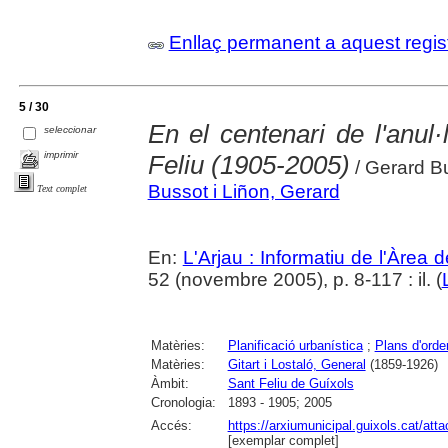
Enllaç permanent a aquest regis
5 / 30
En el centenari de l'anul·
seleccionar
imprimir
Feliu (1905-2005)
/ Gerard B
Bussot i Liñon, Gerard
Text complet
En:
L'Arjau : Informatiu de l'Àrea 
52 (novembre 2005), p. 8-117 : il. (
Matèries:
Planificació urbanística
;
Plans d'orde
Matèries:
Gitart i Lostaló, General
(1859-1926)
Àmbit:
Sant Feliu de Guíxols
Cronologia:
1893 - 1905; 2005
Accés:
https://arxiumunicipal.guixols.cat/at
[exemplar complet]