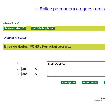
Enllaç permanent a aquest regis
pàgina 1 de 2
Refinar la cerca
Base de dades
FONS : Formulari avançat
Cercar:
1
2
3
Sea
Powered