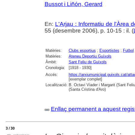
Bussot i Liñón, Gerard
En:
L'Arjau : Informatiu de l'Àrea 
55 (desembre 2006), p. 10-15 : il. (
Matèries:
Clubs esportius
;
Esportistes
;
Futbol
Matèries:
Ateneu Deportiu Guíxols
Àmbit:
Sant Feliu de Guíxols
Cronologia:
[1918 - 1930]
Accés:
https://arxiumunicipal.guixols.cat/at
[exemplar complet]
Localització:
B. Octavi Viader i Margarit (Sant Feli
(Santa Cristina d'Aro)
Enllaç permanent a aquest regis
3 / 30