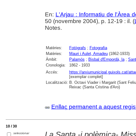
En:
L'Arjau : Informatiu de l'Àrea 
50 (novembre 2004), p. 12-19 : il. (
Notes.
Matèries:
Fotògrafs
;
Fotografia
Matèries:
Mauri i Aulet, Amadeu
(1862-1933)
Àmbit:
Palamós
;
Bisbal d'Empordà, la
;
Sant
Cronologia:
1862 - 1933
Accés:
https://arxiumunicipal.guixols.cat/a
[exemplar complet]
Localització:
B. Octavi Viader i Margarit (Sant Feli
Reixac (Santa Cristina d'Aro)
Enllaç permanent a aquest regis
10 / 30
La Santa -i polèmica- Mis
seleccionar