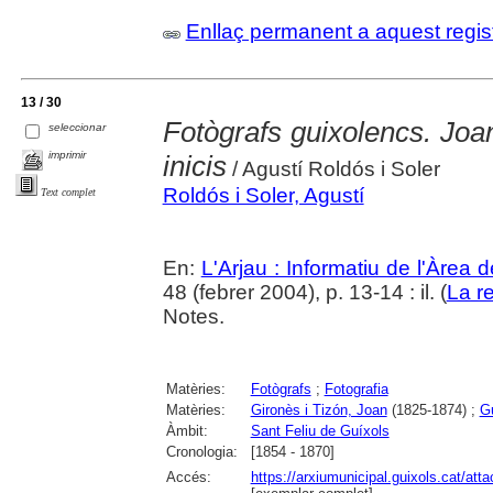
Enllaç permanent a aquest regis
13 / 30
Fotògrafs guixolencs. Joa
seleccionar
imprimir
inicis
/ Agustí Roldós i Soler
Roldós i Soler, Agustí
Text complet
En:
L'Arjau : Informatiu de l'Àrea 
48 (febrer 2004), p. 13-14 : il. (
La r
Notes.
Matèries:
Fotògrafs
;
Fotografia
Matèries:
Gironès i Tizón, Joan
(1825-1874) ;
G
Àmbit:
Sant Feliu de Guíxols
Cronologia:
[1854 - 1870]
Accés:
https://arxiumunicipal.guixols.cat/at