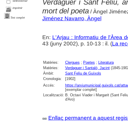
Verdaguer i Sant Feliu, a
seleccionar
imprimir
mort del poeta
/ Àngel Jiméne
Jiménez Navarro, Àngel
Text complet
En:
L'Arjau : Informatiu de l'Àrea 
43 (juny 2002), p. 10-13 : il. (
La rec
Matèries:
Clergues
;
Poetes
;
Literatura
Matèries:
Verdaguer i Santaló, Jacint
(1845-190
Àmbit:
Sant Feliu de Guíxols
Cronologia:
[1902]
Accés:
https://arxiumunicipal.guixols.cat/at
[exemplar complet]
Localització:
B. Octavi Viader i Margarit (Sant Feli
d'Aro)
Enllaç permanent a aquest regis