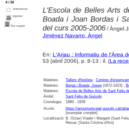
4 / 30
L'Escola de Belles Arts d
seleccionar
imprimir
Boada i Joan Bordas i Sale
del curs 2005-2006
Text complet
/ Àngel 
Jiménez Navarro, Àngel
En:
L'Arjau : Informatiu de l'Àrea 
53 (abril 2006), p. 8-13 : il. (
La rece
Matèries:
Tallers d'història
;
Centres d'ensenya
Matèries:
Berga i Boada, Josep
(1872-1923) ;
B
Matèries:
Escola de Belles Arts de Sant Feliu d
Àmbit:
Sant Feliu de Guíxols
Cronologia:
1880 - 1939
Accés:
https://arxiumunicipal.guixols.cat/att
[exemplar complet]
Localització:
B. Octavi Viader i Margarit (Sant Feli
Reixac (Santa Cristina d'Aro)