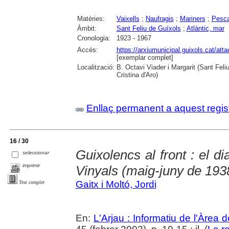
Matèries:
Vaixells
;
Naufragis
;
Mariners
;
Pesc
Àmbit:
Sant Feliu de Guíxols
;
Atlàntic, mar
Cronologia:
1923 - 1967
Accés:
https://arxiumunicipal.guixols.cat/att
[exemplar complet]
Localització:
B. Octavi Viader i Margarit (Sant Feli
Cristina d'Aro)
Enllaç permanent a aquest regis
16 / 30
Guixolencs al front : el di
seleccionar
imprimir
Vinyals (maig-juny de 193
Gaitx i Moltó, Jordi
Text complet
En:
L'Arjau : Informatiu de l'Àrea 