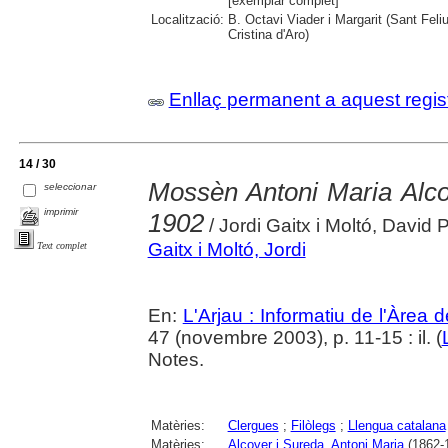
[exemplar complet]
Localització:
B. Octavi Viader i Margarit (Sant Feli
Cristina d'Aro)
Enllaç permanent a aquest regis
14 / 30
Mossèn Antoni Maria Alco
seleccionar
imprimir
1902
/ Jordi Gaitx i Moltó, David
Gaitx i Moltó, Jordi
Text complet
En:
L'Arjau : Informatiu de l'Àrea 
47 (novembre 2003), p. 11-15 : il. (
Notes.
Matèries:
Clergues
;
Filòlegs
;
Llengua catalana
Matèries:
Alcover i Sureda, Antoni Maria
(1862-