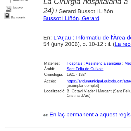
La Cirurgia hospitalària a
seleccionar
imprimir
24)
/ Gerard Bussot i Liñón
Bussot i Liñón, Gerard
Text complet
En:
L'Arjau : Informatiu de l'Àrea 
54 (juny 2006), p. 10-12 : il. (
La rec
Matèries:
Hospitals
;
Assistència sanitària
;
Med
Àmbit:
Sant Feliu de Guíxols
Cronologia:
1921 - 1924
Accés:
https://arxiumunicipal.guixols.cat/at
[exemplar complet]
Localització:
B. Octavi Viader i Margarit (Sant Feli
Cristina d'Aro)
Enllaç permanent a aquest regis