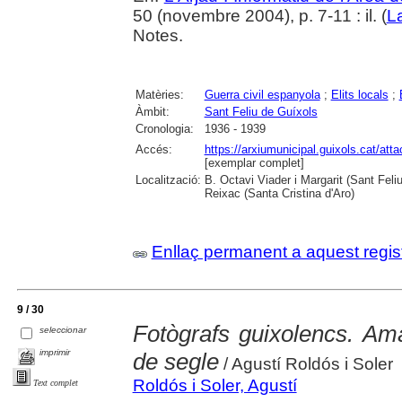
50 (novembre 2004), p. 7-11 : il. (
L
Notes.
Matèries:
Guerra civil espanyola
;
Elits locals
;
Àmbit:
Sant Feliu de Guíxols
Cronologia:
1936 - 1939
Accés:
https://arxiumunicipal.guixols.cat/a
[exemplar complet]
Localització:
B. Octavi Viader i Margarit (Sant Feli
Reixac (Santa Cristina d'Aro)
Enllaç permanent a aquest regis
9 / 30
Fotògrafs guixolencs. Ama
seleccionar
imprimir
de segle
/ Agustí Roldós i Soler
Roldós i Soler, Agustí
Text complet