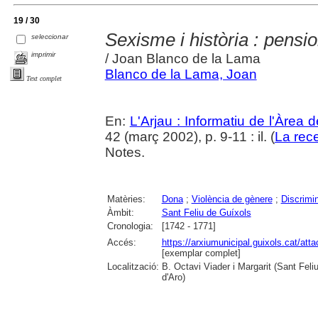
19 / 30
Sexisme i història : pensio
seleccionar
imprimir
/ Joan Blanco de la Lama
Blanco de la Lama, Joan
Text complet
En:
L'Arjau : Informatiu de l'Àrea 
42 (març 2002), p. 9-11 : il. (
La rec
Notes.
Matèries:
Dona
;
Violència de gènere
;
Discrimi
Àmbit:
Sant Feliu de Guíxols
Cronologia:
[1742 - 1771]
Accés:
https://arxiumunicipal.guixols.cat/a
[exemplar complet]
Localització:
B. Octavi Viader i Margarit (Sant Feli
d'Aro)