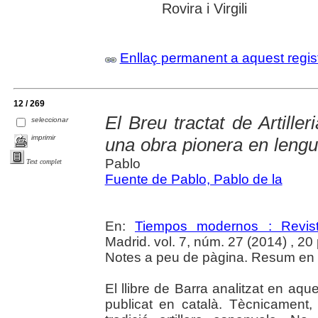
Rovira i Virgili
Enllaç permanent a aquest regis
12 / 269
El Breu tractat de Artille
seleccionar
imprimir
una obra pionera en lengu
Pablo
Text complet
Fuente de Pablo, Pablo de la
En:
Tiempos modernos : Revist
Madrid. vol. 7, núm. 27 (2014) , 20
Notes a peu de pàgina. Resum en c
El llibre de Barra analitzat en aquest
publicat en català. Tècnicament