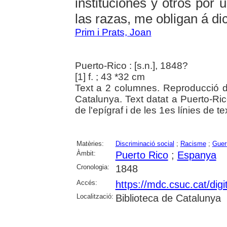
instituciones y otros por 
las razas, me obligan á dic
Prim i Prats, Joan
Puerto-Rico : [s.n.], 1848?
[1] f. ; 43 *32 cm
Text a 2 columnes. Reproducció di
Catalunya. Text datat a Puerto-Ric
de l'epígraf i de les 1es línies de te
Matèries:
Discriminació social
;
Racisme
;
Guer
Àmbit:
Puerto Rico
;
Espanya
Cronologia:
1848
Accés:
https://mdc.csuc.cat/digi
Localització:
Biblioteca de Catalunya