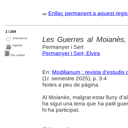
Enllaç permanent a aquest regis
2 / 269
Les Guerres al Moianès, 
seleccionar
imprimir
Permanyer i Sert
Permanyer i Sert, Elvira
Text complet
En:
Modilianum : revista d'estudis
(1r. semestre 2025), p. 3-4
Notes a peu de pàgina.
Al Moianès, malgrat estar lluny d'
ha sigut una terra que ha patit guer
hi ha participat.