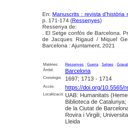
En:
Manuscrits : revista d'històri
p. 171-174 (
Ressenyes
)
Ressenya de:
. El Setge confós de Barcelona. Pr
de Jacques Rigaud / Miquel Gea
Barcelona : Ajuntament, 2021
Matèries:
Ressenyes
;
Guerra
;
Setges
;
Gravat
Àmbit:
Barcelona
Cronologia:
1697; 1713 - 1714
Accés:
https://doi.org/10.5565/
Localització:
UAB: Humanitats (Hemero
Biblioteca de Catalunya; 
de la Ciutat de Barcelona
Rovira i Virgili; Univers
Lleida