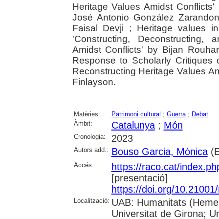
Heritage Values Amidst Conflicts'
José Antonio González Zarandona
Faisal Devji ; Heritage values i
'Constructing, Deconstructing,
Amidst Conflicts' by Bijan Rouhan
Response to Scholarly Critiques 
Reconstructing Heritage Values Ami
Finlayson.
Matèries:
Patrimoni cultural
;
Guerra
;
Debat
Àmbit:
Catalunya
;
Món
Cronologia:
2023
Autors add.:
Bouso Garcia, Mònica
(E
Accés:
https://raco.cat/index.p
[presentació]
https://doi.org/10.21001
Localització:
UAB: Humanitats (Hemero
Universitat de Girona; U