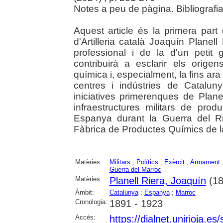
Notes a peu de pàgina. Bibliografi
Aquest article és la primera part d
d'Artilleria català Joaquín Planell
professional i de la d'un petit 
contribuirà a esclarir els oríg
química i, especialment, la fins a
centres i indústries de Catalun
iniciatives primerenques de Plane
infraestructures militars de pr
Espanya durant la Guerra del Rif
Fàbrica de Productes Químics de 
Matèries:
Militars
;
Polítics
;
Exèrcit
;
Armament
Guerra del Marroc
Matèries:
Planell Riera, Joaquín
(18
Àmbit:
Catalunya
;
Espanya
;
Marroc
Cronologia:
1891 - 1923
Accés:
https://dialnet.unirioja.e