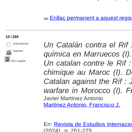
Enllaç permanent a aquest regis
10 / 269
Un Catalán contra el Rif 
seleccionar
imprimir
química en Marruecos (I)
Un catalan contre le Rif :
Text complet
chimique au Maroc (I). 
Catalan against the Rif :
warfare in Morocco (I). 
Javier Martínez Antonio
Martínez Antonio, Francisco J.
En:
Revista de Estudios Internaci
(2024) , p. 251-275