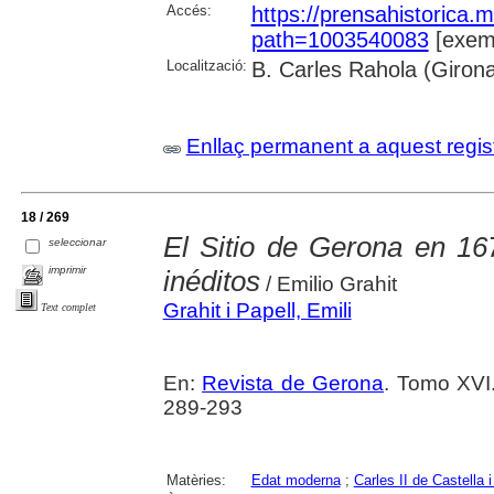
Accés:
https://prensahistorica
path=1003540083
[exemp
Localització:
B. Carles Rahola (Giron
Enllaç permanent a aquest regis
18 / 269
El Sitio de Gerona en 16
seleccionar
imprimir
inéditos
/ Emilio Grahit
Grahit i Papell, Emili
Text complet
En:
Revista de Gerona
. Tomo XVI.
289-293
Matèries:
Edat moderna
;
Carles II de Castella 