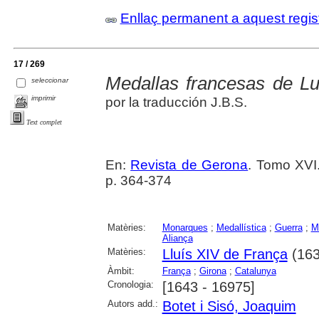
Enllaç permanent a aquest regis
17 / 269
Medallas francesas de Lu
seleccionar
imprimir
por la traducción J.B.S.
Text complet
En:
Revista de Gerona
. Tomo XVI
p. 364-374
Matèries:
Monarques
;
Medallística
;
Guerra
;
Mi
Aliança
Matèries:
Lluís XIV de França
(163
Àmbit:
França
;
Girona
;
Catalunya
Cronologia:
[1643 - 16975]
Autors add.:
Botet i Sisó, Joaquim