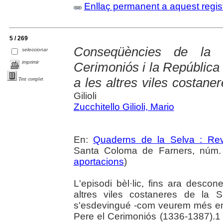
Enllaç permanent a aquest regis
5 / 269
Conseqüències de la 
seleccionar
imprimir
Cerimoniós i la República
a les altres viles costane
Text complet
Gilioli
Zucchitello Gilioli, Mario
En:
Quaderns de la Selva : Revi
Santa Coloma de Farners, núm. 3
aportacions
)
L'episodi bèl·lic, fins ara descon
altres viles costaneres de la S
s'esdevingué -com veurem més end
Pere el Cerimoniós (1336-1387).