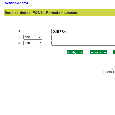
Refinar la cerca
Base de dades
FONS : Formulari avançat
Cercar:
1
2
3
Sea
Powered