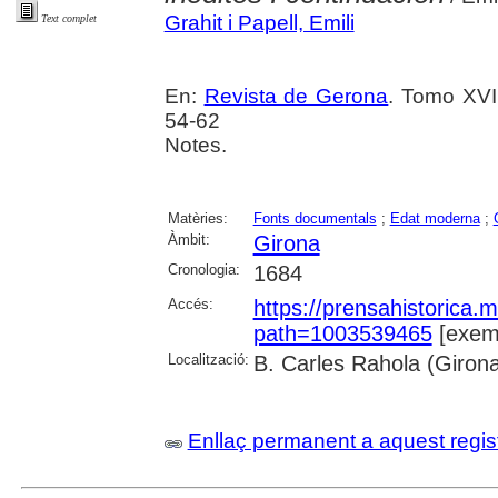
Grahit i Papell, Emili
Text complet
En:
Revista de Gerona
. Tomo XVII
54-62
Notes.
Matèries:
Fonts documentals
;
Edat moderna
;
Àmbit:
Girona
Cronologia:
1684
Accés:
https://prensahistorica
path=1003539465
[exemp
Localització:
B. Carles Rahola (Giron
Enllaç permanent a aquest regis