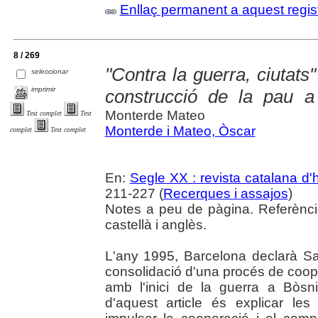
Enllaç permanent a aquest regis
8 / 269
"Contra la guerra, ciutats
seleccionar
imprimir
construcció de la pau a
Monterde Mateo
Text complet
Text
Monterde i Mateo, Òscar
complet
Text complet
En:
Segle XX : revista catalana d'h
211-227 (
Recerques i assajos
)
Notes a peu de pàgina. Referènci
castellà i anglès.
L'any 1995, Barcelona declarà Sara
consolidació d'una procés de coope
amb l'inici de la guerra a Bòsni
d'aquest article és explicar les