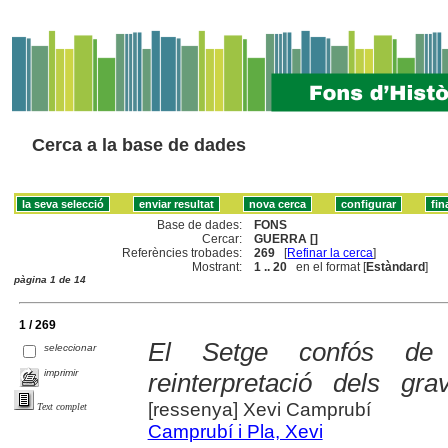
Cerca a la base de dades
Base de dades:
FONS
Cercar:
GUERRA []
Referències trobades:
269
[
Refinar la cerca
]
Mostrant:
1 .. 20
en el format [
Estàndard
]
pàgina 1 de 14
1 / 269
El Setge confós de 
seleccionar
imprimir
reinterpretació dels g
[ressenya] Xevi Camprubí
Text complet
Camprubí i Pla, Xevi