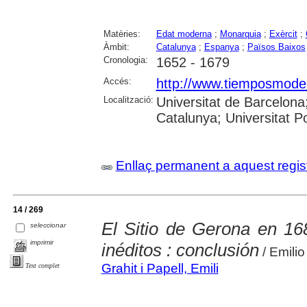
Matèries:
Edat moderna
;
Monarquia
;
Exèrcit
;
Àmbit:
Catalunya
;
Espanya
;
Països Baixos
Cronologia:
1652 - 1679
Accés:
http://www.tiemposmoder
Localització:
Universitat de Barcelona;
Catalunya; Universitat 
Enllaç permanent a aquest regis
14 / 269
El Sitio de Gerona en 16
seleccionar
imprimir
inéditos : conclusión
/ Emilio
Grahit i Papell, Emili
Text complet