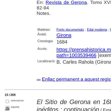
En:
Revista de Gerona
. Tomo XVI
82-94
Notes.
Matèries:
Fonts documentals
;
Edat moderna
;
Àmbit:
Girona
Cronologia:
1684
Accés:
https://prensahistorica
path=1003539466
[exemp
Localització:
B. Carles Rahola (Giron
Enllaç permanent a aquest regis
15 / 269
El Sitio de Gerona en 16
seleccionar
imprimir
inéditos : continuación
/ Emi