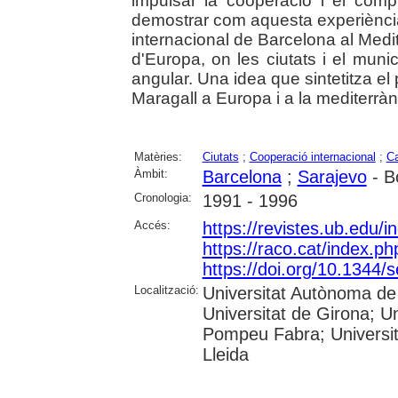
impulsar la cooperació i el com
demostrar com aquesta experiència,
internacional de Barcelona al Medite
d'Europa, on les ciutats i el mun
angular. Una idea que sintetitza el
Maragall a Europa i a la mediterràn
Matèries:
Ciutats
;
Cooperació internacional
;
C
Àmbit:
Barcelona
;
Sarajevo
- B
Cronologia:
1991 - 1996
Accés:
https://revistes.ub.edu/
https://raco.cat/index.ph
https://doi.org/10.1344
Localització:
Universitat Autònoma de 
Universitat de Girona; Un
Pompeu Fabra; Universitat
Lleida