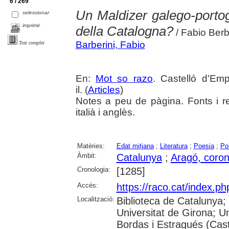
6 / 269
Un Maldizer galego-portog
seleccionar
imprimir
della Catalogna?
/ Fabio Berb
Barberini, Fabio
Text complet
En:
Mot so razo
. Castelló d'Em
il. (
Articles
)
Notes a peu de pàgina. Fonts i r
italià i anglès.
Matèries:
Edat mitjana
;
Literatura
;
Poesia
;
Pol
Àmbit:
Catalunya
;
Aragó, coron
Cronologia:
[1285]
Accés:
https://raco.cat/index.p
Localització:
Biblioteca de Catalunya;
Universitat de Girona; Un
Bordas i Estragués (Cast