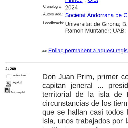
Cronologia:
2024
Autors add.:
Societat Andorrana de C
Localització:
Universitat de Girona; B.
Ramon Muntaner; UAB: S
Enllaç permanent a aquest regis
4 / 269
Don Juan Prim, primer co
seleccionar
imprimir
capitan jeneral ... pres
territorial de la isla de 
Text complet
circunstancias de los tiemp
que se hallan casi todos 
isla, unos trabajados por 