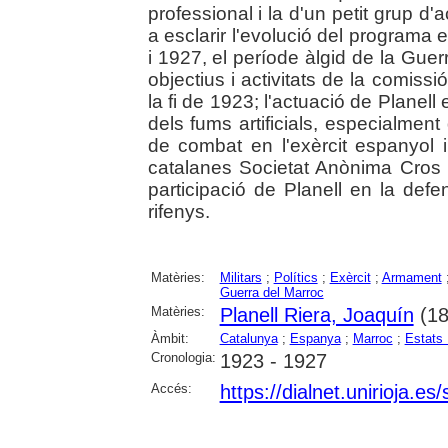
professional i la d'un petit grup d'
a esclarir l'evolució del programa
i 1927, el període àlgid de la Guerr
objectius i activitats de la comiss
la fi de 1923; l'actuació de Planell 
dels fums artificials, especialment
de combat en l'exèrcit espanyol 
catalanes Societat Anònima Cros i
participació de Planell en la defen
rifenys.
Matèries:
Militars
;
Polítics
;
Exèrcit
;
Armament
Guerra del Marroc
Matèries:
Planell Riera, Joaquín
(18
Àmbit:
Catalunya
;
Espanya
;
Marroc
;
Estats 
Cronologia:
1923 - 1927
Accés:
https://dialnet.unirioja.e