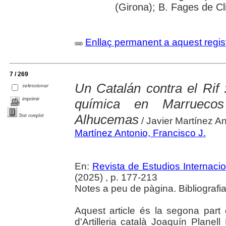
(Girona); B. Fages de Cl
Enllaç permanent a aquest regis
7 / 269
Un Catalán contra el Rif 
seleccionar
imprimir
química en Marruecos
Alhucemas
Text complet
/ Javier Martínez A
Martínez Antonio, Francisco J.
En:
Revista de Estudios Internaci
(2025) , p. 177-213
Notes a peu de pàgina. Bibliografi
Aquest article és la segona part d'
d'Artilleria català Joaquín Planell