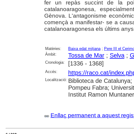
fer un repàs succint de la pol
catalanoaragonesa, especialmen
Gènova. L'antagonisme econòmic 
començà a manifestar- se a causa
catalanoaragonesa els últims anys 
Matèries:
Baixa edat mitjana
;
Pere III el Cerim
Àmbit:
Tossa de Mar
;
Selva
;
G
Cronologia:
[1336 - 1368]
Accés:
https://raco.cat/index.
Localització:
Biblioteca de Catalunya; U
Pompeu Fabra; Universita
Institut Ramon Muntane
Enllaç permanent a aquest regis