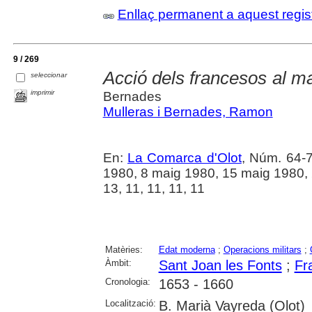
Enllaç permanent a aquest regis
9 / 269
Acció dels francesos al 
seleccionar
imprimir
Bernades
Mulleras i Bernades, Ramon
En:
La Comarca d'Olot
, Núm. 64-7
1980, 8 maig 1980, 15 maig 1980, 
13, 11, 11, 11, 11
Matèries:
Edat moderna
;
Operacions militars
;
Àmbit:
Sant Joan les Fonts
;
Fr
Cronologia:
1653 - 1660
Localització:
B. Marià Vayreda (Olot)