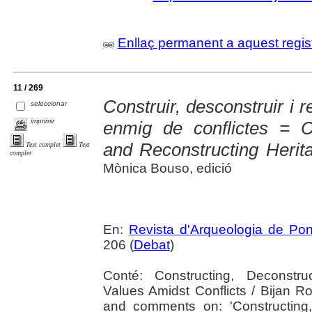
Enllaç permanent a aquest regis
11 / 269
Construir, desconstruir i r
seleccionar
imprimir
enmig de conflictes = Co
and Reconstructing Herit
Text complet
Text
complet
Mònica Bouso, edició
En:
Revista d'Arqueologia de Po
206 (
Debat
)
Conté: Constructing, Deconstru
Values Amidst Conflicts / Bijan Ro
and comments on: 'Constructing,