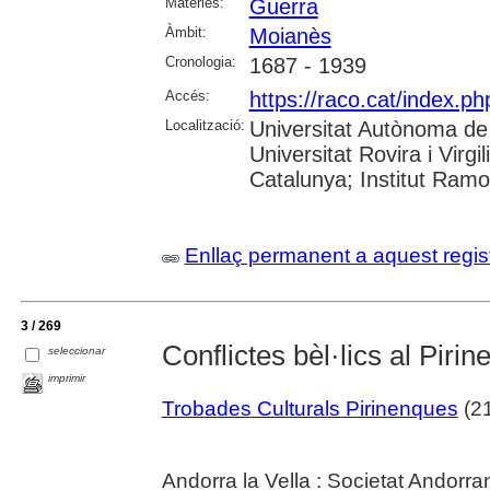
Matèries:
Guerra
Àmbit:
Moianès
Cronologia:
1687 - 1939
Accés:
https://raco.cat/index.p
Localització:
Universitat Autònoma de 
Universitat Rovira i Virgi
Catalunya; Institut Ram
Enllaç permanent a aquest regis
3 / 269
Conflictes bèl·lics al Pirin
seleccionar
imprimir
Trobades Culturals Pirinenques
(21
Andorra la Vella : Societat Andorr