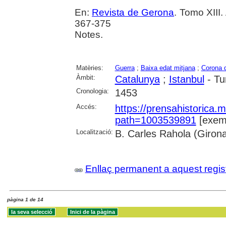
En:
Revista de Gerona
. Tomo XIII
367-375
Notes.
Matèries:
Guerra
;
Baixa edat mitjana
;
Corona 
Àmbit:
Catalunya
;
Istanbul
- Tu
Cronologia:
1453
Accés:
https://prensahistorica
path=1003539891
[exemp
Localització:
B. Carles Rahola (Giron
Enllaç permanent a aquest regis
pàgina 1 de 14