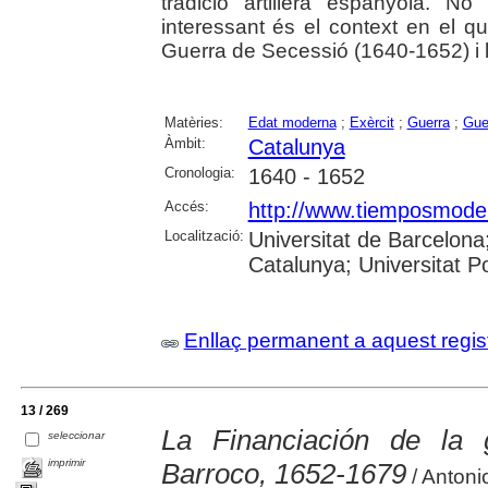
tradició artillera espanyola. 
interessant és el context en el qua
Guerra de Secessió (1640-1652) i la
Matèries:
Edat moderna
;
Exèrcit
;
Guerra
;
Gue
Àmbit:
Catalunya
Cronologia:
1640 - 1652
Accés:
http://www.tiemposmoder
Localització:
Universitat de Barcelona;
Catalunya; Universitat 
Enllaç permanent a aquest regis
13 / 269
La Financiación de la 
seleccionar
imprimir
Barroco, 1652-1679
/ Antoni