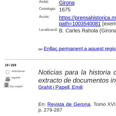
Àmbit:
Girona
Cronologia:
1675
Accés:
https://prensahistorica
path=1003540081
[exemp
Localització:
B. Carles Rahola (Giron
Enllaç permanent a aquest regis
19 / 269
Noticias para la histori
seleccionar
imprimir
extracto de documentos in
Grahit i Papell, Emili
Text complet
En:
Revista de Gerona
. Tomo XVI
p. 279-287