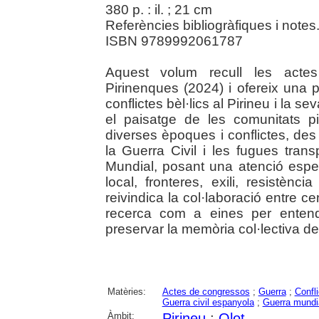
380 p. : il. ; 21 cm
Referències bibliogràfiques i notes
ISBN 9789992061787
Aquest volum recull les acte
Pirinenques (2024) i ofereix una p
conflictes bèl·lics al Pirineu i la se
el paisatge de les comunitats pi
diverses èpoques i conflictes, des
la Guerra Civil i les fugues tra
Mundial, posant una atenció especi
local, fronteres, exili, resistènci
reivindica la col·laboració entre cen
recerca com a eines per entendre
preservar la memòria col·lectiva de
Matèries:
Actes de congressos
;
Guerra
;
Confli
Guerra civil espanyola
;
Guerra mundia
Àmbit:
Pirineu
;
Olot