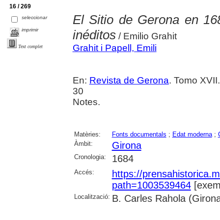
16 / 269
El Sitio de Gerona en 16
seleccionar
imprimir
inéditos
/ Emilio Grahit
Grahit i Papell, Emili
Text complet
En:
Revista de Gerona
. Tomo XVII.
30
Notes.
Matèries:
Fonts documentals
;
Edat moderna
;
Àmbit:
Girona
Cronologia:
1684
Accés:
https://prensahistorica
path=1003539464
[exemp
Localització:
B. Carles Rahola (Giron